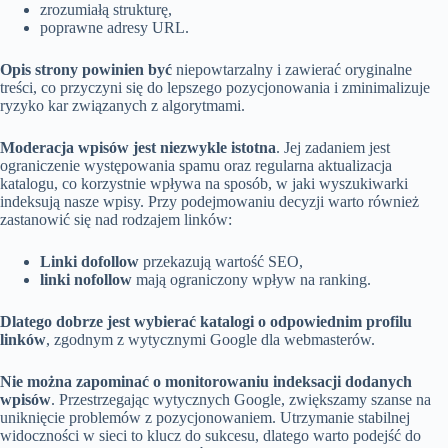
zrozumiałą strukturę,
poprawne adresy URL.
Opis strony powinien być
niepowtarzalny i zawierać oryginalne
treści, co przyczyni się do lepszego pozycjonowania i zminimalizuje
ryzyko kar związanych z algorytmami.
Moderacja wpisów jest niezwykle istotna
. Jej zadaniem jest
ograniczenie występowania spamu oraz regularna aktualizacja
katalogu, co korzystnie wpływa na sposób, w jaki wyszukiwarki
indeksują nasze wpisy. Przy podejmowaniu decyzji warto również
zastanowić się nad rodzajem linków:
Linki dofollow
przekazują wartość SEO,
linki nofollow
mają ograniczony wpływ na ranking.
Dlatego dobrze jest wybierać katalogi o odpowiednim profilu
linków
, zgodnym z wytycznymi Google dla webmasterów.
Nie można zapominać o monitorowaniu indeksacji dodanych
wpisów
. Przestrzegając wytycznych Google, zwiększamy szanse na
uniknięcie problemów z pozycjonowaniem. Utrzymanie stabilnej
widoczności w sieci to klucz do sukcesu, dlatego warto podejść do