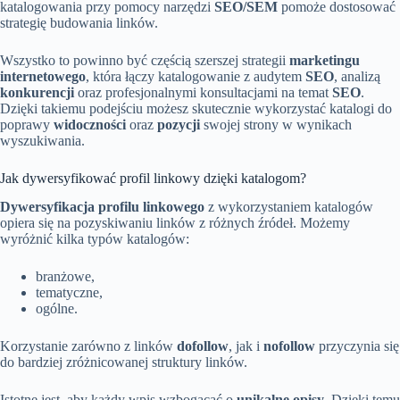
katalogowania przy pomocy narzędzi
SEO/SEM
pomoże dostosować
strategię budowania linków.
Wszystko to powinno być częścią szerszej strategii
marketingu
internetowego
, która łączy katalogowanie z audytem
SEO
, analizą
konkurencji
oraz profesjonalnymi konsultacjami na temat
SEO
.
Dzięki takiemu podejściu możesz skutecznie wykorzystać katalogi do
poprawy
widoczności
oraz
pozycji
swojej strony w wynikach
wyszukiwania.
Jak dywersyfikować profil linkowy dzięki katalogom?
Dywersyfikacja profilu linkowego
z wykorzystaniem katalogów
opiera się na pozyskiwaniu linków z różnych źródeł. Możemy
wyróżnić kilka typów katalogów:
branżowe,
tematyczne,
ogólne.
Korzystanie zarówno z linków
dofollow
, jak i
nofollow
przyczynia się
do bardziej zróżnicowanej struktury linków.
Istotne jest, aby każdy wpis wzbogacać o
unikalne opisy
. Dzięki temu