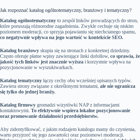
Jak rozpoznać katalog ogólnotematyczny, branżowy i tematyczny?
Katalog ogólnotematyczny
to zespół linków prowadzących do stron,
które poruszają różnorodne zagadnienia. Zwykle cechuje się niskim
poziomem moderacji, co sprzyja pojawianiu się niechcianego spamu,
co negatywnie wpływa na jego wartość w kontekście SEO.
Katalog branżowy
skupia się na stronach z konkretnej dziedziny.
Często oferuje płatne wpisy zawierające linki dofollow,
co sprawia, że
jakość tych linków jest znacznie wyższa
i korzystnie wpływa na
pozycjonowanie w wyszukiwarkach.
Katalog tematyczny
łączy cechy obu wcześniej opisanych typów.
Zawiera strony związane z określonymi tematami,
ale nie ogranicza
się tylko do jednej branży.
Katalog firmowy
gromadzi wizytówki NAP z informacjami
kontaktowymi.
To efektywnie wspiera lokalne pozycjonowanie
oraz promowanie działalności przedsiębiorstw.
Aby zidentyfikować, z jakim rodzajem katalogu mamy do czynienia,
warto przyjrzeć się jego zawartości oraz poziomowi moderacji.