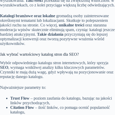
wyszukiwania.
Taki efekt
przekłada się na zwiększoną widoczność w
wyszukiwarkach, co z kolei przyciąga większą liczbę odwiedzających.
Katalogi branżowe oraz lokalne
gromadzą osoby zainteresowane
określonymi tematami lub lokalizacjami. Skutkuje to polepszeniem
jakości ruchu na stronie. Co więcej,
unikalne treści
oraz staranna
moderacja wpisów skutecznie eliminują spam, czyniąc katalogi jeszcze
bardziej atrakcyjnymi.
Takie działania
przyczyniają się do lepszej
optymalizacji konwersji oraz tworzą pozytywne wrażenia wśród
użytkowników.
Jak wybrać wartościowy katalog stron dla SEO?
Wybór odpowiedniego katalogu stron internetowych, który sprzyja
SEO
, wymaga wnikliwej analizy kilku kluczowych parametrów.
Czynniki te mają dużą wagę, gdyż wpływają na pozycjonowanie oraz
reputację danego katalogu.
Najważniejsze parametry to:
Trust Flow
– poziom zaufania do katalogu, bazując na jakości
linków przychodzących,
Citation Flow
– ilość linków, co pomaga ocenić popularność
katalogu,