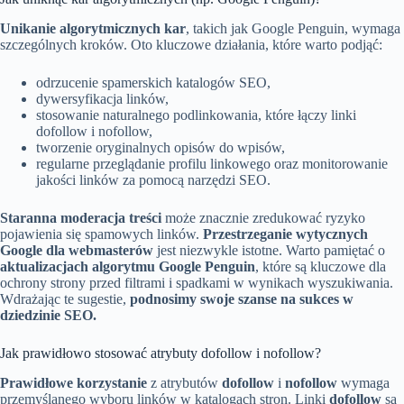
Unikanie algorytmicznych kar
, takich jak Google Penguin, wymaga
szczególnych kroków. Oto kluczowe działania, które warto podjąć:
odrzucenie spamerskich katalogów SEO,
dywersyfikacja linków,
stosowanie naturalnego podlinkowania, które łączy linki
dofollow i nofollow,
tworzenie oryginalnych opisów do wpisów,
regularne przeglądanie profilu linkowego oraz monitorowanie
jakości linków za pomocą narzędzi SEO.
Staranna moderacja treści
może znacznie zredukować ryzyko
pojawienia się spamowych linków.
Przestrzeganie wytycznych
Google dla webmasterów
jest niezwykle istotne. Warto pamiętać o
aktualizacjach algorytmu Google Penguin
, które są kluczowe dla
ochrony strony przed filtrami i spadkami w wynikach wyszukiwania.
Wdrażając te sugestie,
podnosimy swoje szanse na sukces w
dziedzinie SEO.
Jak prawidłowo stosować atrybuty dofollow i nofollow?
Prawidłowe korzystanie
z atrybutów
dofollow
i
nofollow
wymaga
przemyślanego wyboru linków w katalogach stron. Linki
dofollow
są