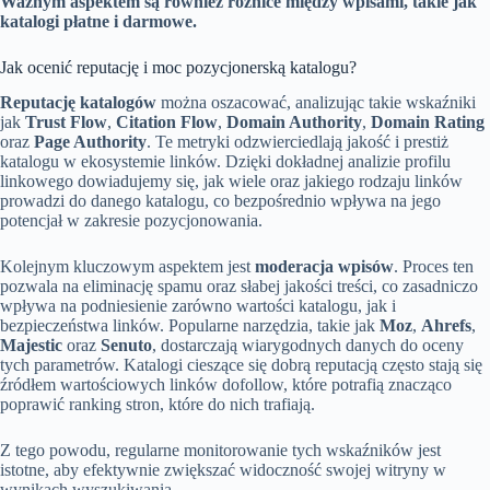
Ważnym aspektem są również różnice między wpisami, takie jak
katalogi płatne i darmowe.
Jak ocenić reputację i moc pozycjonerską katalogu?
Reputację katalogów
można oszacować, analizując takie wskaźniki
jak
Trust Flow
,
Citation Flow
,
Domain Authority
,
Domain Rating
oraz
Page Authority
. Te metryki odzwierciedlają jakość i prestiż
katalogu w ekosystemie linków. Dzięki dokładnej analizie profilu
linkowego dowiadujemy się, jak wiele oraz jakiego rodzaju linków
prowadzi do danego katalogu, co bezpośrednio wpływa na jego
potencjał w zakresie pozycjonowania.
Kolejnym kluczowym aspektem jest
moderacja wpisów
. Proces ten
pozwala na eliminację spamu oraz słabej jakości treści, co zasadniczo
wpływa na podniesienie zarówno wartości katalogu, jak i
bezpieczeństwa linków. Popularne narzędzia, takie jak
Moz
,
Ahrefs
,
Majestic
oraz
Senuto
, dostarczają wiarygodnych danych do oceny
tych parametrów. Katalogi cieszące się dobrą reputacją często stają się
źródłem wartościowych linków dofollow, które potrafią znacząco
poprawić ranking stron, które do nich trafiają.
Z tego powodu, regularne monitorowanie tych wskaźników jest
istotne, aby efektywnie zwiększać widoczność swojej witryny w
wynikach wyszukiwania.