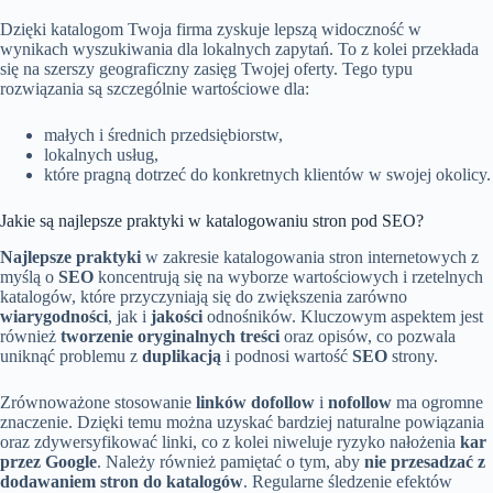
Dzięki katalogom Twoja firma zyskuje lepszą widoczność w
wynikach wyszukiwania dla lokalnych zapytań. To z kolei przekłada
się na szerszy geograficzny zasięg Twojej oferty. Tego typu
rozwiązania są szczególnie wartościowe dla:
małych i średnich przedsiębiorstw,
lokalnych usług,
które pragną dotrzeć do konkretnych klientów w swojej okolicy.
Jakie są najlepsze praktyki w katalogowaniu stron pod SEO?
Najlepsze praktyki
w zakresie katalogowania stron internetowych z
myślą o
SEO
koncentrują się na wyborze wartościowych i rzetelnych
katalogów, które przyczyniają się do zwiększenia zarówno
wiarygodności
, jak i
jakości
odnośników. Kluczowym aspektem jest
również
tworzenie oryginalnych treści
oraz opisów, co pozwala
uniknąć problemu z
duplikacją
i podnosi wartość
SEO
strony.
Zrównoważone stosowanie
linków dofollow
i
nofollow
ma ogromne
znaczenie. Dzięki temu można uzyskać bardziej naturalne powiązania
oraz zdywersyfikować linki, co z kolei niweluje ryzyko nałożenia
kar
przez Google
. Należy również pamiętać o tym, aby
nie przesadzać z
dodawaniem stron do katalogów
. Regularne śledzenie efektów