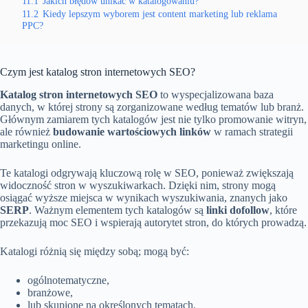
11.1
Jakich błędów unikać w katalogowaniu?
11.2
Kiedy lepszym wyborem jest content marketing lub reklama
PPC?
Czym jest katalog stron internetowych SEO?
Katalog stron internetowych SEO
to wyspecjalizowana baza
danych, w której strony są zorganizowane według tematów lub branż.
Głównym zamiarem tych katalogów jest nie tylko promowanie witryn,
ale również
budowanie wartościowych linków
w ramach strategii
marketingu online.
Te katalogi odgrywają kluczową rolę w SEO, ponieważ zwiększają
widoczność stron w wyszukiwarkach. Dzięki nim, strony mogą
osiągać wyższe miejsca w wynikach wyszukiwania, znanych jako
SERP
. Ważnym elementem tych katalogów są
linki dofollow
, które
przekazują moc SEO i wspierają autorytet stron, do których prowadzą.
Katalogi różnią się między sobą; mogą być:
ogólnotematyczne,
branżowe,
lub skupione na określonych tematach.