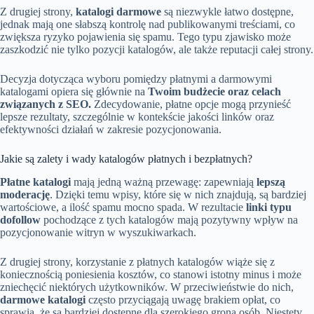
Z drugiej strony,
katalogi darmowe
są niezwykle łatwo dostępne,
jednak mają one słabszą kontrolę nad publikowanymi treściami, co
zwiększa ryzyko pojawienia się spamu. Tego typu zjawisko może
zaszkodzić nie tylko pozycji katalogów, ale także reputacji całej strony.
Decyzja dotycząca wyboru pomiędzy płatnymi a darmowymi
katalogami opiera się głównie na
Twoim budżecie oraz celach
związanych z SEO.
Zdecydowanie, płatne opcje mogą przynieść
lepsze rezultaty, szczególnie w kontekście jakości linków oraz
efektywności działań w zakresie pozycjonowania.
Jakie są zalety i wady katalogów płatnych i bezpłatnych?
Płatne katalogi
mają jedną ważną przewagę: zapewniają
lepszą
moderację
. Dzięki temu wpisy, które się w nich znajdują, są bardziej
wartościowe, a ilość spamu mocno spada. W rezultacie
linki typu
dofollow
pochodzące z tych katalogów mają pozytywny wpływ na
pozycjonowanie witryn w wyszukiwarkach.
Z drugiej strony, korzystanie z płatnych katalogów wiąże się z
koniecznością poniesienia kosztów, co stanowi istotny minus i może
zniechęcić niektórych użytkowników. W przeciwieństwie do nich,
darmowe katalogi
często przyciągają uwagę brakiem opłat, co
sprawia, że są bardziej dostępne dla szerokiego grona osób. Niestety,