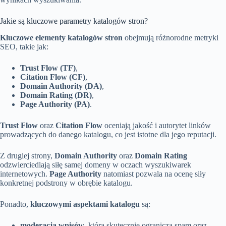
Jakie są kluczowe parametry katalogów stron?
Kluczowe elementy katalogów stron
obejmują różnorodne metryki
SEO, takie jak:
Trust Flow (TF)
,
Citation Flow (CF)
,
Domain Authority (DA)
,
Domain Rating (DR)
,
Page Authority (PA)
.
Trust Flow
oraz
Citation Flow
oceniają jakość i autorytet linków
prowadzących do danego katalogu, co jest istotne dla jego reputacji.
Z drugiej strony,
Domain Authority
oraz
Domain Rating
odzwierciedlają siłę samej domeny w oczach wyszukiwarek
internetowych.
Page Authority
natomiast pozwala na ocenę siły
konkretnej podstrony w obrębie katalogu.
Ponadto,
kluczowymi aspektami katalogu
są:
moderacja wpisów
, która skutecznie ogranicza spam oraz