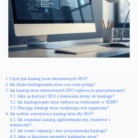
1
Czym jest katalog stron internetowych SEO?
2
Jak działa katalogowanie stron i na czym polega?
3
Jak katalog stron internetowych SEO wpływa na pozycjonowanie?
3.1
Jakie są korzyści SEO z dodawania strony do katalogu?
3.2
Jak katalogowanie stron wpływa na widoczność w SERP?
3.3
Dlaczego katalogi stron zwiększają ruch organiczny?
4
Jak wybrać wartościowy katalog stron dla SEO?
4.1
Jak rozpoznać katalog ogólnotematyczny, branżowy i
tematyczny?
4.2
Jak ocenić reputację i moc pozycjonerską katalogu?
4.3
Jakie są kluczowe parametry katalogów stron?