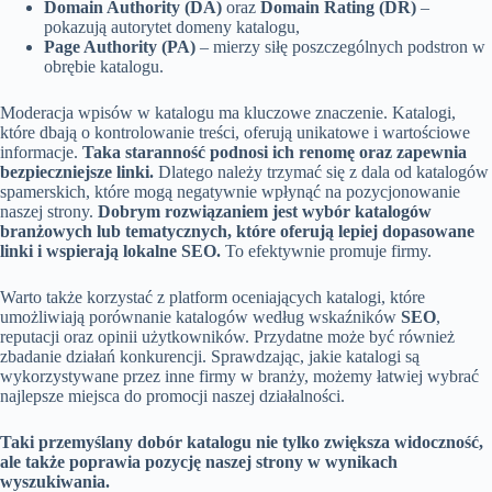
Domain Authority (DA)
oraz
Domain Rating (DR)
–
pokazują autorytet domeny katalogu,
Page Authority (PA)
– mierzy siłę poszczególnych podstron w
obrębie katalogu.
Moderacja wpisów w katalogu ma kluczowe znaczenie. Katalogi,
które dbają o kontrolowanie treści, oferują unikatowe i wartościowe
informacje.
Taka staranność podnosi ich renomę oraz zapewnia
bezpieczniejsze linki.
Dlatego należy trzymać się z dala od katalogów
spamerskich, które mogą negatywnie wpłynąć na pozycjonowanie
naszej strony.
Dobrym rozwiązaniem jest wybór katalogów
branżowych lub tematycznych, które oferują lepiej dopasowane
linki i wspierają lokalne SEO.
To efektywnie promuje firmy.
Warto także korzystać z platform oceniających katalogi, które
umożliwiają porównanie katalogów według wskaźników
SEO
,
reputacji oraz opinii użytkowników. Przydatne może być również
zbadanie działań konkurencji. Sprawdzając, jakie katalogi są
wykorzystywane przez inne firmy w branży, możemy łatwiej wybrać
najlepsze miejsca do promocji naszej działalności.
Taki przemyślany dobór katalogu nie tylko zwiększa widoczność,
ale także poprawia pozycję naszej strony w wynikach
wyszukiwania.