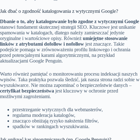
Jak dbać o zgodność katalogowania z wytycznymi Google?
Dbanie o to, aby katalogowanie było zgodne z wytycznymi Google
stanowi fundament skutecznej strategii SEO. Kluczowe jest unikanie
spamowania w katalogach, dlatego należy zamieszczać jedynie
oryginalne i wartościowe opisy. Również
umiejętne stosowanie
linków z atrybutami dofollow i nofollow
jest znaczące. Takie
podejście pomaga w zrównoważeniu profilu linkowego i ochrania
przed potencjalnymi karami algorytmicznymi, na przykład
aktualizacjami Google Penguin.
Warto również pamiętać o monitorowaniu procesu indeksacji naszych
wpisów. Taka praktyka pozwala śledzić, jak nasza strona radzi sobie w
wyszukiwarce. Nie można zapominać o bezpieczeństwie danych –
certyfikat bezpieczeństwa
jest kluczowy w ochronie przed
możliwymi zagrożeniami.
przestrzeganie wytycznych dla webmasterów,
regularna moderacja katalogów,
znacząco obniżają ryzyko nałożenia filtrów,
spadków w rankingach wyszukiwania.
Jak uniknąć kar algorytmicznych (np. Google Penguin)?