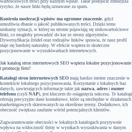
wartościowych treści przy każdym wpisie. Takie podejście zmniejsza
ryzyko, że nasze linki będą uznawane za spam.
Kontrola moderacji wpisów ma ogromne znaczenie
, gdyż
umożliwia dbanie o jakość publikowanych treści. Dzięki temu
unikamy sytuacji, w której na stronie pojawiają się niskowartościowe
linki, co mogłoby prowadzić do kar ze strony algorytmów.
Dywersyfikacja źródeł oraz rodzajów linków sprawia, że nasz profil
staje się bardziej naturalny. W efekcie wspiera to skuteczne
pozycjonowanie w wyszukiwarkach internetowych.
Jak katalog stron internetowych SEO wspiera lokalne pozycjonowanie
i promocję firm?
Katalogi stron internetowych SEO
mają bardzo istotne znaczenie w
kontekście lokalnego pozycjonowania. Korzystanie z lokalnych baz
danych, zawierających informacje takie jak
nazwa
,
adres
i
numer
telefonu
(czyli
NAP
), jest kluczem do osiągnięcia sukcesu. Te katalogi
oferują precyzyjne dane kontaktowe, które są niezbędne w działaniach
marketingowych skierowanych na określone tereny. Dodatkowo, ich
obecność zwiększa zaufanie wśród potencjalnych klientów.
Zagwarantowanie obecności w lokalnych katalogach pozytywnie
wpływa na widoczność firmy w wynikach wyszukiwania w danym