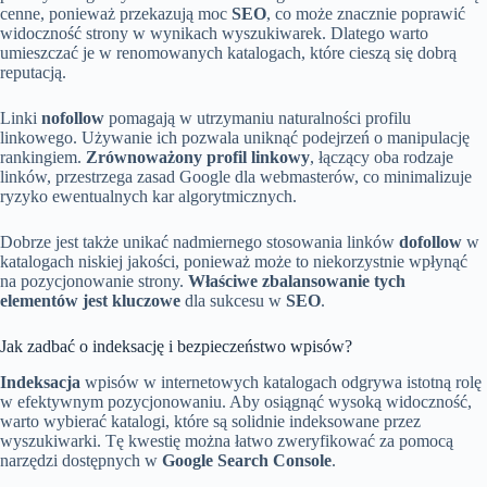
cenne, ponieważ przekazują moc
SEO
, co może znacznie poprawić
widoczność strony w wynikach wyszukiwarek. Dlatego warto
umieszczać je w renomowanych katalogach, które cieszą się dobrą
reputacją.
Linki
nofollow
pomagają w utrzymaniu naturalności profilu
linkowego. Używanie ich pozwala uniknąć podejrzeń o manipulację
rankingiem.
Zrównoważony profil linkowy
, łączący oba rodzaje
linków, przestrzega zasad Google dla webmasterów, co minimalizuje
ryzyko ewentualnych kar algorytmicznych.
Dobrze jest także unikać nadmiernego stosowania linków
dofollow
w
katalogach niskiej jakości, ponieważ może to niekorzystnie wpłynąć
na pozycjonowanie strony.
Właściwe zbalansowanie tych
elementów jest kluczowe
dla sukcesu w
SEO
.
Jak zadbać o indeksację i bezpieczeństwo wpisów?
Indeksacja
wpisów w internetowych katalogach odgrywa istotną rolę
w efektywnym pozycjonowaniu. Aby osiągnąć wysoką widoczność,
warto wybierać katalogi, które są solidnie indeksowane przez
wyszukiwarki. Tę kwestię można łatwo zweryfikować za pomocą
narzędzi dostępnych w
Google Search Console
.