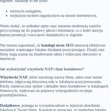
regionie. Skutkuje to nie tylko:
szerszym zasięgiem,
większym ruchem organicznym na stronie internetowej.
Warto dodać, że unikalne opisy oraz staranna moderacja wpisów
przyczyniają się do poprawy jakości informacji, co z kolei sprzyja
lepszej promocji i rozwojowi działalności w regionie.
Nie można zapominać, że
katalogi stron SEO
stanowią efektywne
narzędzie wspierające lokalne działania pozycjonujące. Dzięki nim
firmy mają szansę na zbudowanie silnej i widocznej obecności w
internecie.
Jak wykorzystać wizytówki NAP i dane kontaktowe?
Wizytówki NAP
, które zawierają nazwę firmy, adres oraz numer
telefonu, odgrywają kluczową rolę w lokalnym pozycjonowaniu.
Kiedy zamieszczasz spójne i aktualne dane kontaktowe w katalogach
firmowych, wpływasz na poprawę wiarygodności swojego
przedsiębiorstwa.
Dodatkowo
, pomaga to wyszukiwarkom w lepszym określaniu
lokalizacji Twojej firmy. Katalogi te sprawiają, że marketing lokalny