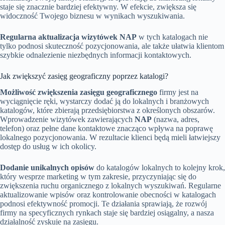
staje się znacznie bardziej efektywny. W efekcie, zwiększa się
widoczność Twojego biznesu w wynikach wyszukiwania.
Regularna aktualizacja wizytówek NAP
w tych katalogach nie
tylko podnosi skuteczność pozycjonowania, ale także ułatwia klientom
szybkie odnalezienie niezbędnych informacji kontaktowych.
Jak zwiększyć zasięg geograficzny poprzez katalogi?
Możliwość zwiększenia zasięgu geograficznego
firmy jest na
wyciągnięcie ręki, wystarczy dodać ją do lokalnych i branżowych
katalogów, które zbierają przedsiębiorstwa z określonych obszarów.
Wprowadzenie wizytówek zawierających
NAP
(nazwa, adres,
telefon) oraz pełne dane kontaktowe znacząco wpływa na poprawę
lokalnego pozycjonowania. W rezultacie klienci będą mieli łatwiejszy
dostęp do usług w ich okolicy.
Dodanie unikalnych opisów
do katalogów lokalnych to kolejny krok,
który wesprze marketing w tym zakresie, przyczyniając się do
zwiększenia ruchu organicznego z lokalnych wyszukiwań. Regularne
aktualizowanie wpisów oraz kontrolowanie obecności w katalogach
podnosi efektywność promocji. Te działania sprawiają, że rozwój
firmy na specyficznych rynkach staje się bardziej osiągalny, a nasza
działalność zyskuje na zasięgu.