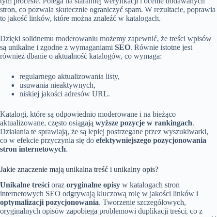
tym procesie. Polega na starannej weryfikacji i ocenie dodawanych
stron, co pozwala skutecznie ograniczyć spam. W rezultacie, poprawia
to jakość linków, które można znaleźć w katalogach.
Dzięki solidnemu moderowaniu możemy zapewnić, że treści wpisów
są unikalne i zgodne z wymaganiami
SEO
. Równie istotne jest
również dbanie o aktualność katalogów, co wymaga:
regularnego aktualizowania listy,
usuwania nieaktywnych,
niskiej jakości adresów URL.
Katalogi, które są odpowiednio moderowane i na bieżąco
aktualizowane, często osiągają
wyższe pozycje w rankingach
.
Działania te sprawiają, że są lepiej postrzegane przez wyszukiwarki,
co w efekcie przyczynia się do
efektywniejszego pozycjonowania
stron internetowych
.
Jakie znaczenie mają unikalna treść i unikalny opis?
Unikalne treści
oraz
oryginalne opisy
w katalogach stron
internetowych SEO odgrywają kluczową rolę w jakości linków i
optymalizacji pozycjonowania
. Tworzenie szczegółowych,
oryginalnych opisów zapobiega problemowi duplikacji treści, co z