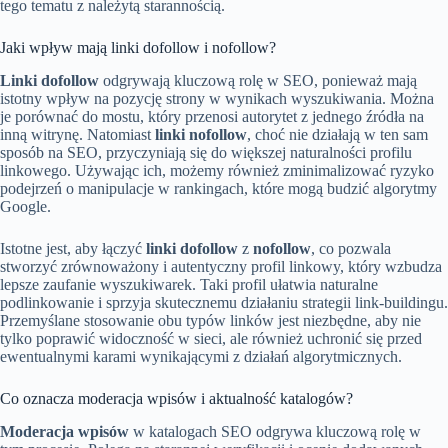
tego tematu z należytą starannością.
Jaki wpływ mają linki dofollow i nofollow?
Linki dofollow
odgrywają kluczową rolę w SEO, ponieważ mają
istotny wpływ na pozycję strony w wynikach wyszukiwania. Można
je porównać do mostu, który przenosi autorytet z jednego źródła na
inną witrynę. Natomiast
linki nofollow
, choć nie działają w ten sam
sposób na SEO, przyczyniają się do większej naturalności profilu
linkowego. Używając ich, możemy również zminimalizować ryzyko
podejrzeń o manipulacje w rankingach, które mogą budzić algorytmy
Google.
Istotne jest, aby łączyć
linki dofollow
z
nofollow
, co pozwala
stworzyć zrównoważony i autentyczny profil linkowy, który wzbudza
lepsze zaufanie wyszukiwarek. Taki profil ułatwia naturalne
podlinkowanie i sprzyja skutecznemu działaniu strategii link-buildingu.
Przemyślane stosowanie obu typów linków jest niezbędne, aby nie
tylko poprawić widoczność w sieci, ale również uchronić się przed
ewentualnymi karami wynikającymi z działań algorytmicznych.
Co oznacza moderacja wpisów i aktualność katalogów?
Moderacja wpisów
w katalogach SEO odgrywa kluczową rolę w