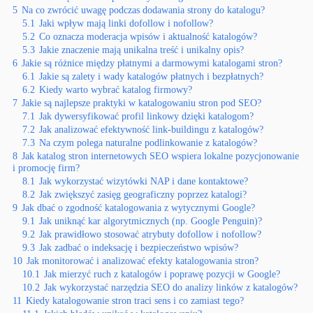
5
Na co zwrócić uwagę podczas dodawania strony do katalogu?
5.1
Jaki wpływ mają linki dofollow i nofollow?
5.2
Co oznacza moderacja wpisów i aktualność katalogów?
5.3
Jakie znaczenie mają unikalna treść i unikalny opis?
6
Jakie są różnice między płatnymi a darmowymi katalogami stron?
6.1
Jakie są zalety i wady katalogów płatnych i bezpłatnych?
6.2
Kiedy warto wybrać katalog firmowy?
7
Jakie są najlepsze praktyki w katalogowaniu stron pod SEO?
7.1
Jak dywersyfikować profil linkowy dzięki katalogom?
7.2
Jak analizować efektywność link-buildingu z katalogów?
7.3
Na czym polega naturalne podlinkowanie z katalogów?
8
Jak katalog stron internetowych SEO wspiera lokalne pozycjonowanie
i promocję firm?
8.1
Jak wykorzystać wizytówki NAP i dane kontaktowe?
8.2
Jak zwiększyć zasięg geograficzny poprzez katalogi?
9
Jak dbać o zgodność katalogowania z wytycznymi Google?
9.1
Jak uniknąć kar algorytmicznych (np. Google Penguin)?
9.2
Jak prawidłowo stosować atrybuty dofollow i nofollow?
9.3
Jak zadbać o indeksację i bezpieczeństwo wpisów?
10
Jak monitorować i analizować efekty katalogowania stron?
10.1
Jak mierzyć ruch z katalogów i poprawę pozycji w Google?
10.2
Jak wykorzystać narzędzia SEO do analizy linków z katalogów?
11
Kiedy katalogowanie stron traci sens i co zamiast tego?