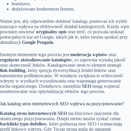
branżowe,
dedykowane konkretnym firmom.
Ważne jest, aby odpowiednio dobierać katalogi, ponieważ ich wybór
znacząco wpływa na efektywność działań katalogowych. Każdy wpis
powinien zawierać
oryginalny opis
oraz treść, co pozwala uniknąć
potencjalnych kar od Google, takich jak te, które można spotkać przy
aktualizacji
Google Penguin
.
Istotnym elementem tego procesu jest
moderacja wpisów
oraz
regularne aktualizowanie katalogów
, co zapewnia wysoką jakość
oraz skuteczność linków. Katalogowanie stron to element strategii
link-building
, który sprzyja dywersyfikacji źródeł linków oraz
naturalnemu podlinkowaniu. W rezultacie zwiększa to widoczność
witryny w wynikach wyszukiwania oraz wspomaga generowanie
ruchu organicznego. Dodatkowo, narzędzia
SEO
mogą wspierać
monitorowanie oraz optymalizację efektów tego procesu.
Jak katalog stron internetowych SEO wpływa na pozycjonowanie?
Katalog stron internetowych SEO
ma kluczowe znaczenie dla
skutecznego pozycjonowania. Dzięki niemu można zyskać cenne
backlinki typu dofollow
, które podnoszą moc SEO i wzmacniają
profil linkowy witryny. Gdy Twoja strona trafia do starannie