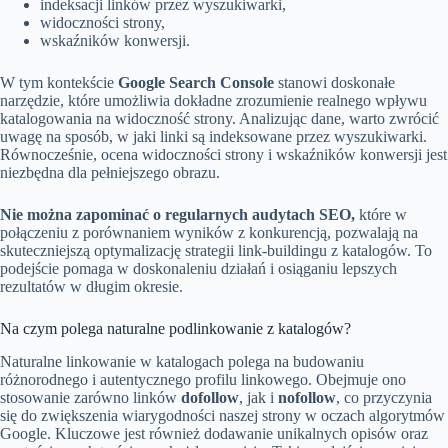
indeksacji linków przez wyszukiwarki,
widoczności strony,
wskaźników konwersji.
W tym kontekście
Google Search Console
stanowi doskonałe
narzędzie, które umożliwia dokładne zrozumienie realnego wpływu
katalogowania na widoczność strony. Analizując dane, warto zwrócić
uwagę na sposób, w jaki linki są indeksowane przez wyszukiwarki.
Równocześnie, ocena widoczności strony i wskaźników konwersji jest
niezbędna dla pełniejszego obrazu.
Nie można zapominać o regularnych audytach SEO,
które w
połączeniu z porównaniem wyników z konkurencją, pozwalają na
skuteczniejszą optymalizację strategii link-buildingu z katalogów. To
podejście pomaga w doskonaleniu działań i osiąganiu lepszych
rezultatów w długim okresie.
Na czym polega naturalne podlinkowanie z katalogów?
Naturalne linkowanie w katalogach polega na budowaniu
różnorodnego i autentycznego profilu linkowego. Obejmuje ono
stosowanie zarówno linków
dofollow
, jak i
nofollow
, co przyczynia
się do zwiększenia wiarygodności naszej strony w oczach algorytmów
Google. Kluczowe jest również dodawanie unikalnych opisów oraz