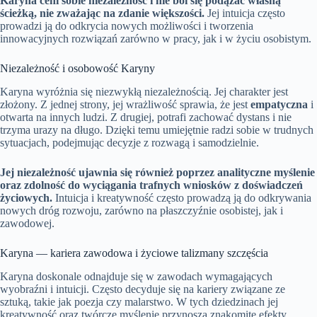
Karyna ceni sobie niezależność i nie boi się podążać własną
ścieżką, nie zważając na zdanie większości.
Jej intuicja często
prowadzi ją do odkrycia nowych możliwości i tworzenia
innowacyjnych rozwiązań zarówno w pracy, jak i w życiu osobistym.
Niezależność i osobowość Karyny
Karyna wyróżnia się niezwykłą niezależnością. Jej charakter jest
złożony. Z jednej strony, jej wrażliwość sprawia, że jest
empatyczna
i
otwarta na innych ludzi. Z drugiej, potrafi zachować dystans i nie
trzyma urazy na długo. Dzięki temu umiejętnie radzi sobie w trudnych
sytuacjach, podejmując decyzje z rozwagą i samodzielnie.
Jej niezależność ujawnia się również poprzez analityczne myślenie
oraz zdolność do wyciągania trafnych wniosków z doświadczeń
życiowych.
Intuicja i kreatywność często prowadzą ją do odkrywania
nowych dróg rozwoju, zarówno na płaszczyźnie osobistej, jak i
zawodowej.
Karyna — kariera zawodowa i życiowe talizmany szczęścia
Karyna doskonale odnajduje się w zawodach wymagających
wyobraźni i intuicji. Często decyduje się na kariery związane ze
sztuką, takie jak poezja czy malarstwo. W tych dziedzinach jej
kreatywność oraz twórcze myślenie przynoszą znakomite efekty.