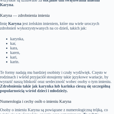
wszystkie są uznawane za
oficjalne dni świętowania imienia
Karyna
.
Karyna — zdrobnienia imienia
Imię
Karyna
jest żeńskim imieniem, które ma wiele uroczych
zdrobnień wykorzystywanych na co dzień, takich jak:
karynka,
kar,
kara,
karen,
kari,
karin.
Te formy nadają mu bardziej osobisty i czuły wydźwięk. Często w
rodzinach i wśród przyjaciół stosujemy takie językowe wariacje, by
wyrazić naszą bliskość oraz serdeczność wobec osoby o tym imieniu.
Zdrobnienia takie jak karynka lub karinka cieszą się szczególną
popularnością wśród dzieci i młodzieży.
Numerologia i cechy osób o imieniu Karyna
Osoby o imieniu Karyna są powiązane z numerologiczną trójką, co