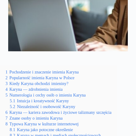
1
Pochodzenie i znaczenie imienia Karyna
2
Popularność imienia Karyna w Polsce
3
Kiedy Karyna obchodzi imieniny?
4
Karyna — zdrobnienia imienia
5
Numerologia i cechy osób o imieniu Karyna
5.1
Intuicja i kreatywność Karyny
5.2
Niezależność i osobowość Karyny
6
Karyna — kariera zawodowa i życiowe talizmany szczęścia
7
Znane osoby o imieniu Karyna
8
Typowa Karyna w kulturze internetowej
8.1
Karyna jako potoczne określenie
8.2
Karyna w memach i mediach społecznościowych