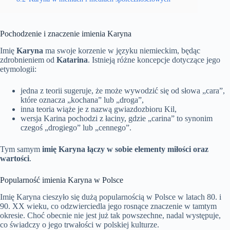
Pochodzenie i znaczenie imienia Karyna
Imię
Karyna
ma swoje korzenie w języku niemieckim, będąc
zdrobnieniem od
Katarina
. Istnieją różne koncepcje dotyczące jego
etymologii:
jedna z teorii sugeruje, że może wywodzić się od słowa „cara”,
które oznacza „kochana” lub „droga”,
inna teoria wiąże je z nazwą gwiazdozbioru Kil,
wersja Karina pochodzi z łaciny, gdzie „carina” to synonim
czegoś „drogiego” lub „cennego”.
Tym samym
imię Karyna łączy w sobie elementy miłości oraz
wartości
.
Popularność imienia Karyna w Polsce
Imię Karyna cieszyło się dużą popularnością w Polsce w latach 80. i
90. XX wieku, co odzwierciedla jego rosnące znaczenie w tamtym
okresie. Choć obecnie nie jest już tak powszechne, nadal występuje,
co świadczy o jego trwałości w polskiej kulturze.