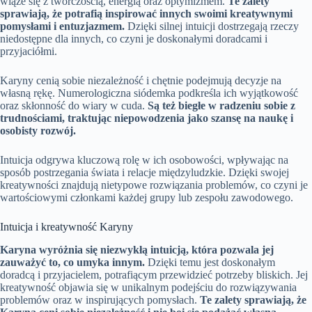
wiąże się z twórczością, energią oraz optymizmem.
Te zalety
sprawiają, że potrafią inspirować innych swoimi kreatywnymi
pomysłami i entuzjazmem.
Dzięki silnej intuicji dostrzegają rzeczy
niedostępne dla innych, co czyni je doskonałymi doradcami i
przyjaciółmi.
Karyny cenią sobie niezależność i chętnie podejmują decyzje na
własną rękę. Numerologiczna siódemka podkreśla ich wyjątkowość
oraz skłonność do wiary w cuda.
Są też biegłe w radzeniu sobie z
trudnościami, traktując niepowodzenia jako szansę na naukę i
osobisty rozwój.
Intuicja odgrywa kluczową rolę w ich osobowości, wpływając na
sposób postrzegania świata i relacje międzyludzkie. Dzięki swojej
kreatywności znajdują nietypowe rozwiązania problemów, co czyni je
wartościowymi członkami każdej grupy lub zespołu zawodowego.
Intuicja i kreatywność Karyny
Karyna wyróżnia się niezwykłą intuicją, która pozwala jej
zauważyć to, co umyka innym.
Dzięki temu jest doskonałym
doradcą i przyjacielem, potrafiącym przewidzieć potrzeby bliskich. Jej
kreatywność objawia się w unikalnym podejściu do rozwiązywania
problemów oraz w inspirujących pomysłach.
Te zalety sprawiają, że