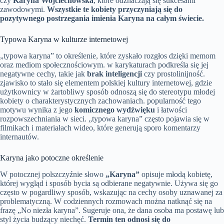
czy
Karyna Wojciechowska
, które odznaczają się sukcesami
zawodowymi.
Wszystkie te kobiety przyczyniają się do
pozytywnego postrzegania imienia Karyna na całym świecie.
Typowa Karyna w kulturze internetowej
„typowa karyna” to określenie, które zyskało rozgłos dzięki memom
oraz mediom społecznościowym. w karykaturach podkreśla się jej
negatywne cechy, takie jak
brak inteligencji
czy prostolinijność.
zjawisko to stało się elementem polskiej kultury internetowej, gdzie
użytkownicy w żartobliwy sposób odnoszą się do stereotypu młodej
kobiety o charakterystycznych zachowaniach. popularność tego
motywu wynika z jego
komicznego wydźwięku
i łatwości
rozpowszechniania w sieci. „typowa karyna” często pojawia się w
filmikach i materiałach wideo, które generują sporo komentarzy
internautów.
Karyna jako potoczne określenie
W potocznej polszczyźnie słowo
„Karyna”
opisuje młodą kobietę,
której wygląd i sposób bycia są odbierane negatywnie. Używa się go
często w pogardliwy sposób, wskazując na cechy osoby uznawanej za
problematyczną. W codziennych rozmowach można natknąć się na
frazę „No niezła karyna”. Sugeruje ona, że dana osoba ma postawę lub
styl życia budzący niechęć.
Termin ten odnosi się do