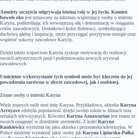
Amulety szczęścia odgrywają istotną rolę w jej życiu.
Kamień
bawole oko
jest uznawany za talizman wspierający osoby o imieniu
Karyna, podkreślając ich wewnętrzną siłę i determinację w osiąganiu
celów zawodowych. Dodatkowo kolor fioletowy, symbolizujący
duchową głębię i inspirację, może przyciągać pozytywne energie oraz
wspierać sukcesy zawodowe Karyny.
Dzięki takim wsparciom Karyna zyskuje motywację do realizacji
swoich artystycznych pasji i podejmowania nowych wyzwań
zawodowych.
Umiejętne wykorzystanie tych symboli może być kluczem do jej
powodzenia zarówno w sferze zawodowej, jak i osobistej.
Znane osoby o imieniu Karyna
Wiele znanych osób nosi imię Karyna. Przykładowo, aktorka
Karyna
Arroyave
zdobyła popularność dzięki swoim rolom w filmach oraz
serialach telewizyjnych. Również
Karyna Aznawurian
jest znana ze
swoich osiągnięć w dziedzinie szermierki. Z kolei
Karyna
Kunkiewicz
wyróżnia się jako aktorka i prezenterka telewizyjna. W
Polsce możemy wymienić takie osoby jak
Karyna Lipiarska-Pałka