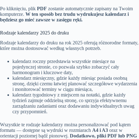
Po kliknięciu, plik
PDF
zostanie automatycznie zapisany na Twoim
komputerze.
W ten sposób bez trudu wydrukujesz kalendarz i
będziesz go mieć zawsze w zasięgu ręki.
Rodzaje kalendarzy 2025 do druku
Rodzaje kalendarzy do druku na rok 2025 oferują różnorodne formaty,
które można dostosować według własnych potrzeb.
kalendarz roczny przedstawia wszystkie miesiące na
pojedynczej stronie, co pozwala szybko zobaczyć cały
harmonogram i kluczowe daty,
kalendarz miesięczny, gdzie każdy miesiąc posiada osobną
stronę, dzięki czemu łatwiej planować szczegółowe wydarzenia
i monitorować terminy w ciągu miesiąca,
kalendarz tygodniowy z miejscem na notatki, gdzie każdy
tydzień zajmuje oddzielną stronę, co sprzyja efektywnemu
zarządzaniu zadaniami oraz dodawaniu indywidualnych uwag
czy przypomnień.
Wszystkie te rodzaje kalendarzy można personalizować pod kątem
formatu — dostępne są wydruki w rozmiarach
A4 i A3
oraz w
orientacji poziomej bądź pionowej.
Dodatkowo, pliki PDF lub PNG