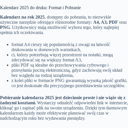
Kalendarz 2025 do druku: Format i Pobranie
Kalendarz na rok 2025
, dostępny do pobrania, to niezwykle
użyteczne narzędzie oferujące różnorodne formaty:
A4, A3, PDF
oraz
PNG
. Użytkownicy mają możliwość wyboru tego, który najlepiej
spełnia ich oczekiwania.
format A4 cieszy się popularnością z uwagi na łatwość
drukowania w domowych warunkach,
ci, którzy potrzebują więcej przestrzeni na notatki, mogą
zdecydować się na większy format A3,
pliki PDF są idealne do przechowywania cyfrowego i
przesyłania pocztą elektroniczną, gdyż zachowują swój układ
bez względu na rodzaj urządzenia,
z kolei pliki w formacie PNG gwarantują wysoką jakość grafiki,
co jest doskonałe dla precyzyjnego przedstawienia szczegółów.
Pobieranie kalendarza 2025 jest dziecinnie proste i nie wiąże się z
żadnymi kosztami.
Wystarczy odnaleźć odpowiedni link w internecie,
kliknąć go i zapisać plik na swoim urządzeniu. Dzięki tym darmowym
kalendarzom każdy może efektywnie planować swój czas w
nadchodzącym roku bez wydawania pieniędzy.