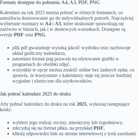
Formaty dostępne do pobrania: A4, A3, PDF, PNG
Kalendarz na rok 2025 można pobrać w różnych formatach, co
umożliwia dostosowanie go do indywidualnych potrzeb. Najczęściej
wybierane rozmiary to
A4
i
A3
, które doskonale sprawdzają się
zarówno w biurach, jak i w domowych warunkach. Dostępne są
wersje
PDF
oraz
PNG
.
plik pdf gwarantuje wysoką jakość wydruku oraz zachowuje
układ graficzny kalendarza,
natomiast format png pozwala na edytowanie grafiki w
programach do obróbki zdjęć.
wszystkie te opcje można znaleźć online bez żadnych opłat, co
sprawia, że korzystanie z kalendarzy staje się jeszcze bardziej
wygodne i elastyczne dla użytkowników.
Jak pobrać kalendarz 2025 do druku
Aby pobrać kalendarz do druku na rok
2025
, wykonaj następujące
kroki:
wybierz jego rodzaj: roczny, miesięczny lub tygodniowy,
zdecyduj się na format pliku, na przykład
PDF
,
kliknij odpowiedni link na stronie internetowej z tymi zasobami.