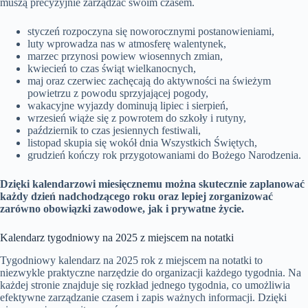
muszą precyzyjnie zarządzać swoim czasem.
styczeń rozpoczyna się noworocznymi postanowieniami,
luty wprowadza nas w atmosferę walentynek,
marzec przynosi powiew wiosennych zmian,
kwiecień to czas świąt wielkanocnych,
maj oraz czerwiec zachęcają do aktywności na świeżym
powietrzu z powodu sprzyjającej pogody,
wakacyjne wyjazdy dominują lipiec i sierpień,
wrzesień wiąże się z powrotem do szkoły i rutyny,
październik to czas jesiennych festiwali,
listopad skupia się wokół dnia Wszystkich Świętych,
grudzień kończy rok przygotowaniami do Bożego Narodzenia.
Dzięki kalendarzowi miesięcznemu można skutecznie zaplanować
każdy dzień nadchodzącego roku oraz lepiej zorganizować
zarówno obowiązki zawodowe, jak i prywatne życie.
Kalendarz tygodniowy na 2025 z miejscem na notatki
Tygodniowy kalendarz na 2025 rok z miejscem na notatki to
niezwykle praktyczne narzędzie do organizacji każdego tygodnia. Na
każdej stronie znajduje się rozkład jednego tygodnia, co umożliwia
efektywne zarządzanie czasem i zapis ważnych informacji. Dzięki