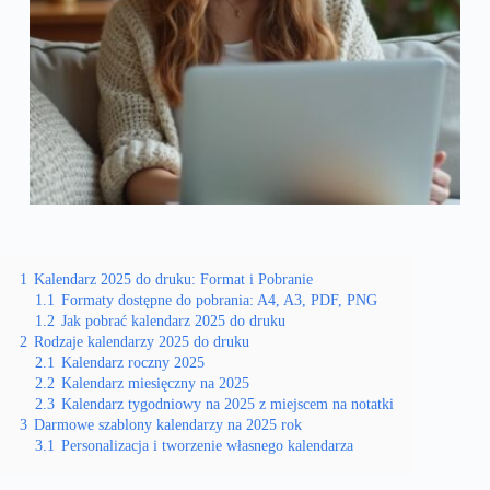
1
Kalendarz 2025 do druku: Format i Pobranie
1.1
Formaty dostępne do pobrania: A4, A3, PDF, PNG
1.2
Jak pobrać kalendarz 2025 do druku
2
Rodzaje kalendarzy 2025 do druku
2.1
Kalendarz roczny 2025
2.2
Kalendarz miesięczny na 2025
2.3
Kalendarz tygodniowy na 2025 z miejscem na notatki
3
Darmowe szablony kalendarzy na 2025 rok
3.1
Personalizacja i tworzenie własnego kalendarza