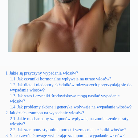
1
Jakie są przyczyny wypadania włosów?
1.1
Jak czynniki hormonalne wpływają na utratę włosów?
1.2
Jak dieta i niedobory składników odżywczych przyczyniają się do
wypadania włosów?
1.3
Jak stres i czynniki środowiskowe mogą nasilać wypadanie
włosów?
1.4
Jak problemy skórne i genetyka wpływają na wypadanie włosów?
2
Jak działa szampon na wypadanie włosów?
2.1
Jakie mechanizmy szamponów wpływają na zmniejszenie utraty
włosów?
2.2
Jak szampony stymulują porost i wzmacniają cebulki włosów?
3
Na co zwrócić uwagę wybierając szampon na wypadanie włosów?