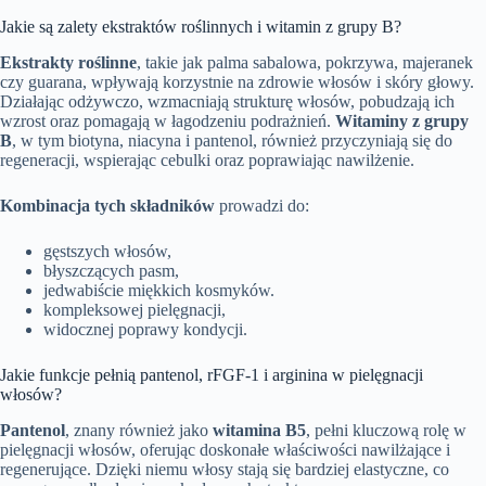
Jakie są zalety ekstraktów roślinnych i witamin z grupy B?
Ekstrakty roślinne
, takie jak palma sabalowa, pokrzywa, majeranek
czy guarana, wpływają korzystnie na zdrowie włosów i skóry głowy.
Działając odżywczo, wzmacniają strukturę włosów, pobudzają ich
wzrost oraz pomagają w łagodzeniu podrażnień.
Witaminy z grupy
B
, w tym biotyna, niacyna i pantenol, również przyczyniają się do
regeneracji, wspierając cebulki oraz poprawiając nawilżenie.
Kombinacja tych składników
prowadzi do:
gęstszych włosów,
błyszczących pasm,
jedwabiście miękkich kosmyków.
kompleksowej pielęgnacji,
widocznej poprawy kondycji.
Jakie funkcje pełnią pantenol, rFGF-1 i arginina w pielęgnacji
włosów?
Pantenol
, znany również jako
witamina B5
, pełni kluczową rolę w
pielęgnacji włosów, oferując doskonałe właściwości nawilżające i
regenerujące. Dzięki niemu włosy stają się bardziej elastyczne, co