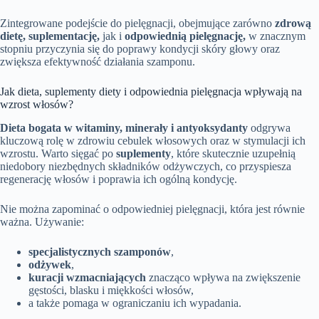
Zintegrowane podejście do pielęgnacji, obejmujące zarówno
zdrową
dietę, suplementację,
jak i
odpowiednią pielęgnację,
w znacznym
stopniu przyczynia się do poprawy kondycji skóry głowy oraz
zwiększa efektywność działania szamponu.
Jak dieta, suplementy diety i odpowiednia pielęgnacja wpływają na
wzrost włosów?
Dieta bogata w witaminy, minerały i antyoksydanty
odgrywa
kluczową rolę w zdrowiu cebulek włosowych oraz w stymulacji ich
wzrostu. Warto sięgać po
suplementy
, które skutecznie uzupełnią
niedobory niezbędnych składników odżywczych, co przyspiesza
regenerację włosów i poprawia ich ogólną kondycję.
Nie można zapominać o odpowiedniej pielęgnacji, która jest równie
ważna. Używanie:
specjalistycznych szamponów
,
odżywek
,
kuracji wzmacniających
znacząco wpływa na zwiększenie
gęstości, blasku i miękkości włosów,
a także pomaga w ograniczaniu ich wypadania.