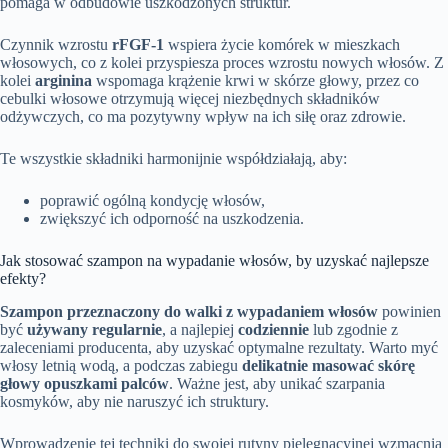
pomaga w odbudowie uszkodzonych struktur.
Czynnik wzrostu
rFGF-1
wspiera życie komórek w mieszkach
włosowych, co z kolei przyspiesza proces wzrostu nowych włosów. Z
kolei
arginina
wspomaga krążenie krwi w skórze głowy, przez co
cebulki włosowe otrzymują więcej niezbędnych składników
odżywczych, co ma pozytywny wpływ na ich siłę oraz zdrowie.
Te wszystkie składniki harmonijnie współdziałają, aby:
poprawić ogólną kondycję włosów,
zwiększyć ich odporność na uszkodzenia.
Jak stosować szampon na wypadanie włosów, by uzyskać najlepsze
efekty?
Szampon przeznaczony do walki z wypadaniem włosów
powinien
być
używany regularnie
, a najlepiej
codziennie
lub zgodnie z
zaleceniami producenta, aby uzyskać optymalne rezultaty. Warto myć
włosy letnią wodą, a podczas zabiegu
delikatnie masować skórę
głowy opuszkami palców
. Ważne jest, aby unikać szarpania
kosmyków, aby nie naruszyć ich struktury.
Wprowadzenie tej techniki do swojej rutyny pielęgnacyjnej wzmacnia