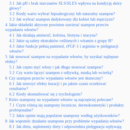
3.1
Jak pH i brak siarczanów SLS/SLES wpływa na kondycję skóry
głowy?
3.2
Kiedy warto wybrać hipoalergiczny lub naturalny szampon?
3.3
Jak wybrać szampon dedykowany dla kobiet lub mężczyzn?
4
Jakie składniki aktywne powinien zawierać szampon przeciw
wypadaniu włosów?
4.1
Jak działają aminexil, kofeina, biotyna i niacyna?
4.2
Jakie są zalety ekstraktów roślinnych i witamin z grupy B?
4.3
Jakie funkcje pełnią pantenol, rFGF-1 i arginina w pielęgnacji
włosów?
5
Jak stosować szampon na wypadanie włosów, by uzyskać najlepsze
efekty?
5.1
Jak często myć włosy i jak długo stosować szampon?
5.2
Czy warto łączyć szampon z odżywką, maską lub wcierką?
6
Czy szampon przeciw wypadaniu włosów jest skuteczny?
6.1
Jak mierzyć efekty kuracji i po jakim czasie oczekiwać
rezultatów?
6.2
Kiedy skonsultować się z trychologiem?
7
Które szampony na wypadanie włosów są najczęściej polecane?
7.1
Czym różnią się szampony lecznicze, dermokosmetyki i produkty
profesjonalne?
7.2
Jakie opinie mają popularne szampony według użytkowników?
8
Jak wspomóc działanie szamponu przy problemie wypadania włosów?
8.1
Jak dieta, suplementy diety i odpowiednia pielęgnacja wpływają