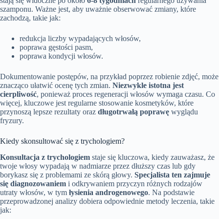
stają się widoczne po około
6-8 tygodniach
regularnego używania
szamponu. Ważne jest, aby uważnie obserwować zmiany, które
zachodzą, takie jak:
redukcja liczby wypadających włosów,
poprawa gęstości pasm,
poprawa kondycji włosów.
Dokumentowanie postępów, na przykład poprzez robienie zdjęć, może
znacząco ułatwić ocenę tych zmian.
Niezwykle istotna jest
cierpliwość
, ponieważ proces regeneracji włosów wymaga czasu. Co
więcej, kluczowe jest regularne stosowanie kosmetyków, które
przynoszą lepsze rezultaty oraz
długotrwałą poprawę
wyglądu
fryzury.
Kiedy skonsultować się z trychologiem?
Konsultacja z trychologiem
staje się kluczowa, kiedy zauważasz, że
twoje włosy wypadają w nadmiarze przez dłuższy czas lub gdy
borykasz się z problemami ze skórą głowy.
Specjalista ten zajmuje
się diagnozowaniem
i odkrywaniem przyczyn różnych rodzajów
utraty włosów, w tym
łysienia androgenowego
. Na podstawie
przeprowadzonej analizy dobiera odpowiednie metody leczenia, takie
jak: