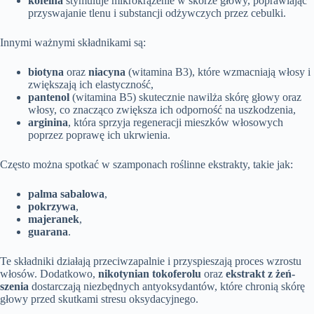
kofeina
stymuluje mikrokrążenie w skórze głowy, poprawiając
przyswajanie tlenu i substancji odżywczych przez cebulki.
Innymi ważnymi składnikami są:
biotyna
oraz
niacyna
(witamina B3), które wzmacniają włosy i
zwiększają ich elastyczność,
pantenol
(witamina B5) skutecznie nawilża skórę głowy oraz
włosy, co znacząco zwiększa ich odporność na uszkodzenia,
arginina
, która sprzyja regeneracji mieszków włosowych
poprzez poprawę ich ukrwienia.
Często można spotkać w szamponach roślinne ekstrakty, takie jak:
palma sabalowa
,
pokrzywa
,
majeranek
,
guarana
.
Te składniki działają przeciwzapalnie i przyspieszają proces wzrostu
włosów. Dodatkowo,
nikotynian tokoferolu
oraz
ekstrakt z żeń-
szenia
dostarczają niezbędnych antyoksydantów, które chronią skórę
głowy przed skutkami stresu oksydacyjnego.