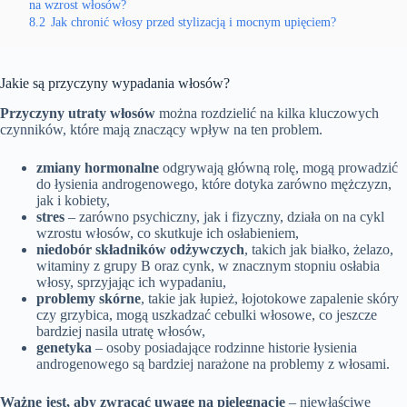
na wzrost włosów?
8.2
Jak chronić włosy przed stylizacją i mocnym upięciem?
Jakie są przyczyny wypadania włosów?
Przyczyny utraty włosów
można rozdzielić na kilka kluczowych
czynników, które mają znaczący wpływ na ten problem.
zmiany hormonalne
odgrywają główną rolę, mogą prowadzić
do łysienia androgenowego, które dotyka zarówno mężczyzn,
jak i kobiety,
stres
– zarówno psychiczny, jak i fizyczny, działa on na cykl
wzrostu włosów, co skutkuje ich osłabieniem,
niedobór składników odżywczych
, takich jak białko, żelazo,
witaminy z grupy B oraz cynk, w znacznym stopniu osłabia
włosy, sprzyjając ich wypadaniu,
problemy skórne
, takie jak łupież, łojotokowe zapalenie skóry
czy grzybica, mogą uszkadzać cebulki włosowe, co jeszcze
bardziej nasila utratę włosów,
genetyka
– osoby posiadające rodzinne historie łysienia
androgenowego są bardziej narażone na problemy z włosami.
Ważne jest, aby zwracać uwagę na pielęgnację
– niewłaściwe