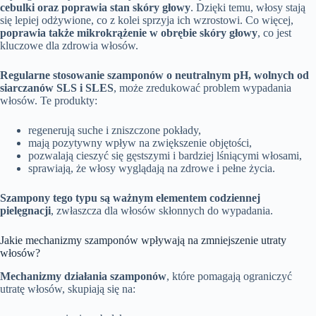
cebulki oraz poprawia stan skóry głowy
. Dzięki temu, włosy stają
się lepiej odżywione, co z kolei sprzyja ich wzrostowi. Co więcej,
poprawia także mikrokrążenie w obrębie skóry głowy
, co jest
kluczowe dla zdrowia włosów.
Regularne stosowanie szamponów o neutralnym pH, wolnych od
siarczanów SLS i SLES
, może zredukować problem wypadania
włosów. Te produkty:
regenerują suche i zniszczone pokłady,
mają pozytywny wpływ na zwiększenie objętości,
pozwalają cieszyć się gęstszymi i bardziej lśniącymi włosami,
sprawiają, że włosy wyglądają na zdrowe i pełne życia.
Szampony tego typu są ważnym elementem codziennej
pielęgnacji
, zwłaszcza dla włosów skłonnych do wypadania.
Jakie mechanizmy szamponów wpływają na zmniejszenie utraty
włosów?
Mechanizmy działania szamponów
, które pomagają ograniczyć
utratę włosów, skupiają się na: