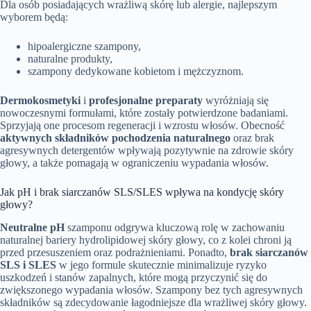
Dla osób posiadających wrażliwą skórę lub alergie, najlepszym
wyborem będą:
hipoalergiczne szampony,
naturalne produkty,
szampony dedykowane kobietom i mężczyznom.
Dermokosmetyki
i
profesjonalne preparaty
wyróżniają się
nowoczesnymi formułami, które zostały potwierdzone badaniami.
Sprzyjają one procesom regeneracji i wzrostu włosów. Obecność
aktywnych składników pochodzenia naturalnego
oraz brak
agresywnych detergentów wpływają pozytywnie na zdrowie skóry
głowy, a także pomagają w ograniczeniu wypadania włosów.
Jak pH i brak siarczanów SLS/SLES wpływa na kondycję skóry
głowy?
Neutralne pH
szamponu odgrywa kluczową rolę w zachowaniu
naturalnej bariery hydrolipidowej skóry głowy, co z kolei chroni ją
przed przesuszeniem oraz podrażnieniami. Ponadto,
brak siarczanów
SLS i SLES
w jego formule skutecznie minimalizuje ryzyko
uszkodzeń i stanów zapalnych, które mogą przyczynić się do
zwiększonego wypadania włosów. Szampony bez tych agresywnych
składników są zdecydowanie łagodniejsze dla wrażliwej skóry głowy.