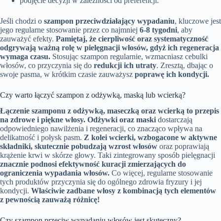
podjęcie decyzji w zależności od preferencji.
Jeśli chodzi o
szampon przeciwdziałający wypadaniu
, kluczowe jest
jego regularne stosowanie przez co najmniej
6-8 tygodni
, aby
zauważyć efekty.
Pamiętaj, że cierpliwość oraz systematyczność
odgrywają ważną rolę w pielęgnacji włosów, gdyż ich regeneracja
wymaga czasu.
Stosując szampon regularnie, wzmacniasz cebulki
włosów, co przyczynia się do
redukcji ich utraty
. Zresztą, dbając o
swoje pasma, w krótkim czasie zauważysz
poprawę ich kondycji.
Czy warto łączyć szampon z odżywką, maską lub wcierką?
Łączenie szamponu z odżywką, maseczką oraz wcierką to przepis
na zdrowe i piękne włosy.
Odżywki oraz maski
dostarczają
odpowiedniego nawilżenia i regeneracji, co znacząco wpływa na
delikatność i połysk pasm.
Z kolei wcierki, wzbogacone w aktywne
składniki, skutecznie pobudzają wzrost włosów
oraz poprawiają
krążenie krwi w skórze głowy. Taki zintegrowany sposób pielęgnacji
znacznie podnosi efektywność kuracji zmierzających do
ograniczenia wypadania włosów.
Co więcej, regularne stosowanie
tych produktów przyczynia się do ogólnego zdrowia fryzury i jej
kondycji.
Właściwie zadbane włosy z kombinacją tych elementów
z pewnością zauważą różnicę!
Czy szampon przeciw wypadaniu włosów jest skuteczny?