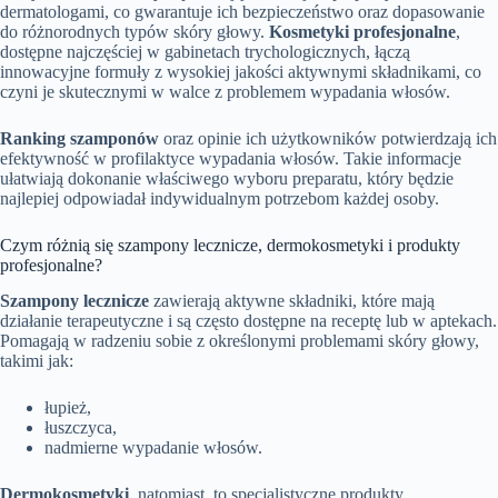
dermatologami, co gwarantuje ich bezpieczeństwo oraz dopasowanie
do różnorodnych typów skóry głowy.
Kosmetyki profesjonalne
,
dostępne najczęściej w gabinetach trychologicznych, łączą
innowacyjne formuły z wysokiej jakości aktywnymi składnikami, co
czyni je skutecznymi w walce z problemem wypadania włosów.
Ranking szamponów
oraz opinie ich użytkowników potwierdzają ich
efektywność w profilaktyce wypadania włosów. Takie informacje
ułatwiają dokonanie właściwego wyboru preparatu, który będzie
najlepiej odpowiadał indywidualnym potrzebom każdej osoby.
Czym różnią się szampony lecznicze, dermokosmetyki i produkty
profesjonalne?
Szampony lecznicze
zawierają aktywne składniki, które mają
działanie terapeutyczne i są często dostępne na receptę lub w aptekach.
Pomagają w radzeniu sobie z określonymi problemami skóry głowy,
takimi jak:
łupież,
łuszczyca,
nadmierne wypadanie włosów.
Dermokosmetyki
, natomiast, to specjalistyczne produkty