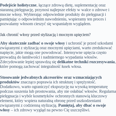
Podejście holistyczne
, łączące zdrową dietę, suplementację oraz
staranną pielęgnację, przynosi najlepsze efekty w walce o zdrowe i
mocne włosy. Wybierając odpowiednie produkty do pielęgnacji i
pamiętając o odpowiednim nawodnieniu, wspieramy ten proces i
pozwalamy włosom cieszyć się wspaniałym wyglądem.
Jak chronić włosy przed stylizacją i mocnym upięciem?
Aby skutecznie zadbać o swoje włosy
i uchronić je przed szkodami
związanymi z stylizacją oraz mocnymi upięciami, warto zredukować
napięcie, jakie mogą one powodować. Intensywne upięcia często
prowadzą do łamliwości i nadmiernego wypadania włosów.
Zdecydowanie lepiej sprawdzą się
delikatne techniki rozczesywania
,
które pomogą zachować integralność łusek włosa.
Stosowanie jedwabnych akcesoriów oraz wzmacniających
produktów
znacząco poprawia ich strukturę i sprężystość.
Dodatkowo, warto ograniczyć ekspozycję na wysoką temperaturę
podczas suszenia lub prostowania, aby nie osłabiać włosów. Regularna
pielęgnacja i wybór kosmetyków ochronnych stanowią kluczowy
element, który wspiera naturalną obronę przed uszkodzeniami
związanymi z codzienną stylizacją.
Pamiętaj, aby dbać o swoje
włosy
– ich zdrowy wygląd na pewno Cię uszczęśliwi.