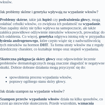
włosów.
Jak problemy skórne i genetyka wpływają na wypadanie włosów?
Problemy skórne
, takie jak
łupież
czy
podrażnienia głowy
, mogą
osłabiać cebulki włosów, co zwiększa ich podatność na
wypadanie
.
Stan zapalny skóry nie tylko wpływa na samopoczucie, ale także
zakłóca prawidłowe odżywienie mieszków włosowych, prowadząc do
ich osłabienia. Co więcej,
genetyka
odgrywa istotną rolę w przypadku
łysienia androgenowego
, które często wiąże się z nadwrażliwością
tych mieszków na hormon
DHT
. Ta forma utraty włosów ma z reguły
dziedziczny charakter, co kształtuje tempo oraz stopień wypadania.
Skuteczna pielęgnacja skóry głowy
oraz odpowiednie leczenie
problemów dermatologicznych mogą znacznie złagodzić te negatywne
skutki. Dobrze dobrane działania mogą przyczynić się do:
spowolnienia procesu wypadania włosów,
poprawy ogólnego stanu skóry głowy.
Jak działa szampon na wypadanie włosów?
Szampon przeciw wypadaniu włosów
działa na kilka sposobów, co
czyni go niezwykle skutecznym. Przede wszystkim,
wzmacnia