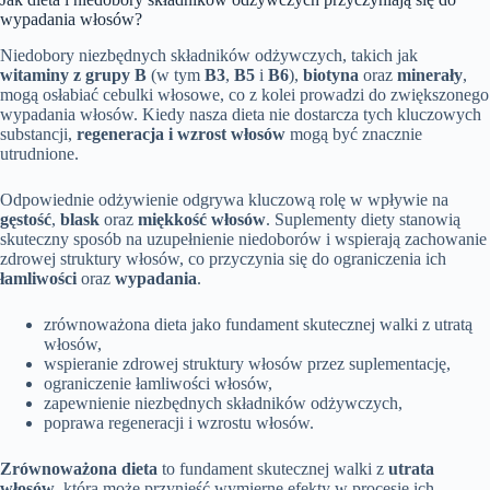
wypadania włosów?
Niedobory niezbędnych składników odżywczych, takich jak
witaminy z grupy B
(w tym
B3
,
B5
i
B6
),
biotyna
oraz
minerały
,
mogą osłabiać cebulki włosowe, co z kolei prowadzi do zwiększonego
wypadania włosów. Kiedy nasza dieta nie dostarcza tych kluczowych
substancji,
regeneracja i wzrost włosów
mogą być znacznie
utrudnione.
Odpowiednie odżywienie odgrywa kluczową rolę w wpływie na
gęstość
,
blask
oraz
miękkość włosów
. Suplementy diety stanowią
skuteczny sposób na uzupełnienie niedoborów i wspierają zachowanie
zdrowej struktury włosów, co przyczynia się do ograniczenia ich
łamliwości
oraz
wypadania
.
zrównoważona dieta jako fundament skutecznej walki z utratą
włosów,
wspieranie zdrowej struktury włosów przez suplementację,
ograniczenie łamliwości włosów,
zapewnienie niezbędnych składników odżywczych,
poprawa regeneracji i wzrostu włosów.
Zrównoważona dieta
to fundament skutecznej walki z
utrata
włosów
, która może przynieść wymierne efekty w procesie ich