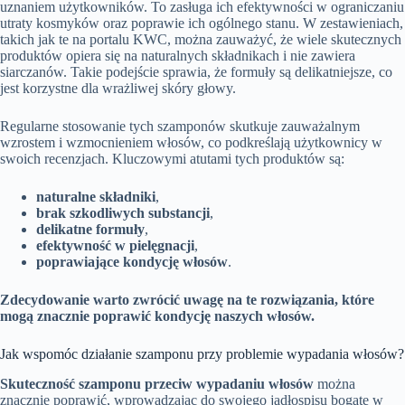
uznaniem użytkowników. To zasługa ich efektywności w ograniczaniu
utraty kosmyków oraz poprawie ich ogólnego stanu. W zestawieniach,
takich jak te na portalu KWC, można zauważyć, że wiele skutecznych
produktów opiera się na naturalnych składnikach i nie zawiera
siarczanów. Takie podejście sprawia, że formuły są delikatniejsze, co
jest korzystne dla wrażliwej skóry głowy.
Regularne stosowanie tych szamponów skutkuje zauważalnym
wzrostem i wzmocnieniem włosów, co podkreślają użytkownicy w
swoich recenzjach. Kluczowymi atutami tych produktów są:
naturalne składniki
,
brak szkodliwych substancji
,
delikatne formuły
,
efektywność w pielęgnacji
,
poprawiające kondycję włosów
.
Zdecydowanie warto zwrócić uwagę na te rozwiązania, które
mogą znacznie poprawić kondycję naszych włosów.
Jak wspomóc działanie szamponu przy problemie wypadania włosów?
Skuteczność szamponu przeciw wypadaniu włosów
można
znacznie poprawić, wprowadzając do swojego jadłospisu bogate w