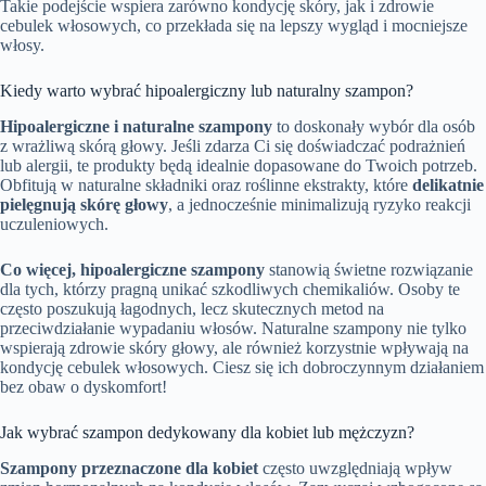
Takie podejście wspiera zarówno kondycję skóry, jak i zdrowie
cebulek włosowych, co przekłada się na lepszy wygląd i mocniejsze
włosy.
Kiedy warto wybrać hipoalergiczny lub naturalny szampon?
Hipoalergiczne i naturalne szampony
to doskonały wybór dla osób
z wrażliwą skórą głowy. Jeśli zdarza Ci się doświadczać podrażnień
lub alergii, te produkty będą idealnie dopasowane do Twoich potrzeb.
Obfitują w naturalne składniki oraz roślinne ekstrakty, które
delikatnie
pielęgnują skórę głowy
, a jednocześnie minimalizują ryzyko reakcji
uczuleniowych.
Co więcej, hipoalergiczne szampony
stanowią świetne rozwiązanie
dla tych, którzy pragną unikać szkodliwych chemikaliów. Osoby te
często poszukują łagodnych, lecz skutecznych metod na
przeciwdziałanie wypadaniu włosów. Naturalne szampony nie tylko
wspierają zdrowie skóry głowy, ale również korzystnie wpływają na
kondycję cebulek włosowych. Ciesz się ich dobroczynnym działaniem
bez obaw o dyskomfort!
Jak wybrać szampon dedykowany dla kobiet lub mężczyzn?
Szampony przeznaczone dla kobiet
często uwzględniają wpływ