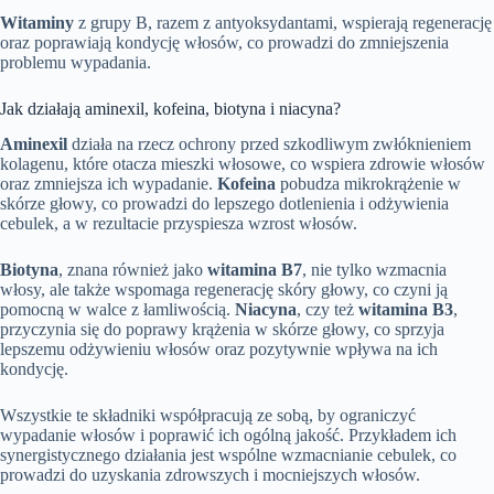
Witaminy
z grupy B, razem z antyoksydantami, wspierają regenerację
oraz poprawiają kondycję włosów, co prowadzi do zmniejszenia
problemu wypadania.
Jak działają aminexil, kofeina, biotyna i niacyna?
Aminexil
działa na rzecz ochrony przed szkodliwym zwłóknieniem
kolagenu, które otacza mieszki włosowe, co wspiera zdrowie włosów
oraz zmniejsza ich wypadanie.
Kofeina
pobudza mikrokrążenie w
skórze głowy, co prowadzi do lepszego dotlenienia i odżywienia
cebulek, a w rezultacie przyspiesza wzrost włosów.
Biotyna
, znana również jako
witamina B7
, nie tylko wzmacnia
włosy, ale także wspomaga regenerację skóry głowy, co czyni ją
pomocną w walce z łamliwością.
Niacyna
, czy też
witamina B3
,
przyczynia się do poprawy krążenia w skórze głowy, co sprzyja
lepszemu odżywieniu włosów oraz pozytywnie wpływa na ich
kondycję.
Wszystkie te składniki współpracują ze sobą, by ograniczyć
wypadanie włosów i poprawić ich ogólną jakość. Przykładem ich
synergistycznego działania jest wspólne wzmacnianie cebulek, co
prowadzi do uzyskania zdrowszych i mocniejszych włosów.