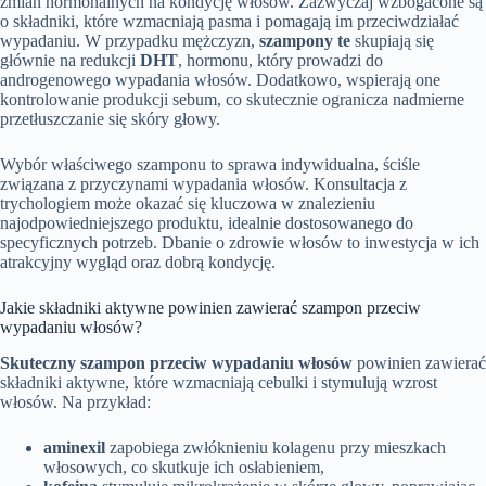
zmian hormonalnych na kondycję włosów. Zazwyczaj wzbogacone są
o składniki, które wzmacniają pasma i pomagają im przeciwdziałać
wypadaniu. W przypadku mężczyzn,
szampony te
skupiają się
głównie na redukcji
DHT
, hormonu, który prowadzi do
androgenowego wypadania włosów. Dodatkowo, wspierają one
kontrolowanie produkcji sebum, co skutecznie ogranicza nadmierne
przetłuszczanie się skóry głowy.
Wybór właściwego szamponu to sprawa indywidualna, ściśle
związana z przyczynami wypadania włosów. Konsultacja z
trychologiem może okazać się kluczowa w znalezieniu
najodpowiedniejszego produktu, idealnie dostosowanego do
specyficznych potrzeb. Dbanie o zdrowie włosów to inwestycja w ich
atrakcyjny wygląd oraz dobrą kondycję.
Jakie składniki aktywne powinien zawierać szampon przeciw
wypadaniu włosów?
Skuteczny szampon przeciw wypadaniu włosów
powinien zawierać
składniki aktywne, które wzmacniają cebulki i stymulują wzrost
włosów. Na przykład:
aminexil
zapobiega zwłóknieniu kolagenu przy mieszkach
włosowych, co skutkuje ich osłabieniem,