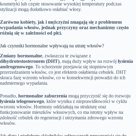
kosmetyki lub częste stosowanie wysokiej temperatury podczas
stylizacji mogą dodatkowo osłabiać włosy.
Zarówno kobiety, jak i mężczyźni zmagają się z problemem
wypadania włosów, jednak przyczyny oraz mechanizmy często
różnią się w zależności od płci.
Jak czynniki hormonalne wpływają na utratę włosów?
Zmiany hormonalne
, zwłaszcza te związane z
dihydrotestosteronem (DHT)
, mają duży wpływ na rozwój
łysienia
androgenowego
. To schorzenie przejawia się stopniowym
przerzedzaniem włosów, co jest efektem osłabienia cebulek. DHT
skraca fazę wzrostu włosów, co w konsekwencji prowadzi do ich
nadmiernego wypadania.
Ponadto,
hormonalne zaburzenia
mogą przyczynić się do rozwoju
łysienia telogenowego
, które wynika z nieprawidłowości w cyklu
wzrostu włosów. Hormony oddziałują na strukturę oraz
funkcjonowanie mieszków włosowych, co ma istotny wpływ na
zdolność cebulek do regeneracji i utrzymania zdrowego wzrostu
włosów.
Jak dieta i niedobory składników odżywczych przyczyniają się do