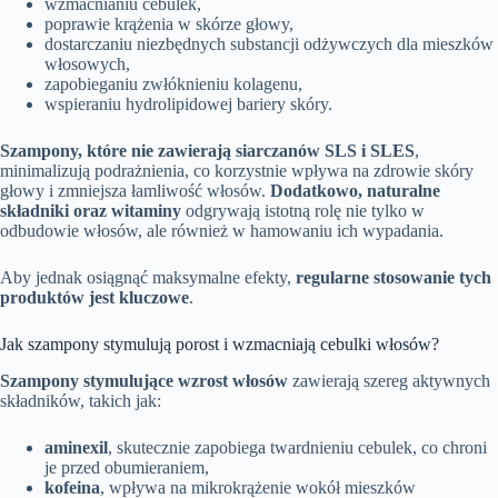
wzmacnianiu cebulek,
poprawie krążenia w skórze głowy,
dostarczaniu niezbędnych substancji odżywczych dla mieszków
włosowych,
zapobieganiu zwłóknieniu kolagenu,
wspieraniu hydrolipidowej bariery skóry.
Szampony, które nie zawierają siarczanów SLS i SLES
,
minimalizują podrażnienia, co korzystnie wpływa na zdrowie skóry
głowy i zmniejsza łamliwość włosów.
Dodatkowo, naturalne
składniki oraz witaminy
odgrywają istotną rolę nie tylko w
odbudowie włosów, ale również w hamowaniu ich wypadania.
Aby jednak osiągnąć maksymalne efekty,
regularne stosowanie tych
produktów jest kluczowe
.
Jak szampony stymulują porost i wzmacniają cebulki włosów?
Szampony stymulujące wzrost włosów
zawierają szereg aktywnych
składników, takich jak:
aminexil
, skutecznie zapobiega twardnieniu cebulek, co chroni
je przed obumieraniem,
kofeina
, wpływa na mikrokrążenie wokół mieszków