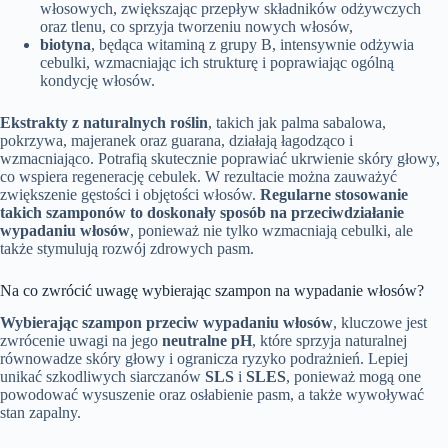
włosowych, zwiększając przepływ składników odżywczych
oraz tlenu, co sprzyja tworzeniu nowych włosów,
biotyna
, będąca witaminą z grupy B, intensywnie odżywia
cebulki, wzmacniając ich strukturę i poprawiając ogólną
kondycję włosów.
Ekstrakty z naturalnych roślin
, takich jak palma sabalowa,
pokrzywa, majeranek oraz guarana, działają łagodząco i
wzmacniająco. Potrafią skutecznie poprawiać ukrwienie skóry głowy,
co wspiera regenerację cebulek. W rezultacie można zauważyć
zwiększenie gęstości i objętości włosów.
Regularne stosowanie
takich szamponów to doskonały sposób na przeciwdziałanie
wypadaniu włosów
, ponieważ nie tylko wzmacniają cebulki, ale
także stymulują rozwój zdrowych pasm.
Na co zwrócić uwagę wybierając szampon na wypadanie włosów?
Wybierając szampon przeciw wypadaniu włosów
, kluczowe jest
zwrócenie uwagi na jego
neutralne pH
, które sprzyja naturalnej
równowadze skóry głowy i ogranicza ryzyko podrażnień. Lepiej
unikać szkodliwych siarczanów
SLS
i
SLES
, ponieważ mogą one
powodować wysuszenie oraz osłabienie pasm, a także wywoływać
stan zapalny.