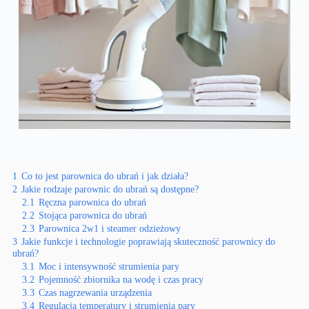
1
Co to jest parownica do ubrań i jak działa?
2
Jakie rodzaje parownic do ubrań są dostępne?
2.1
Ręczna parownica do ubrań
2.2
Stojąca parownica do ubrań
2.3
Parownica 2w1 i steamer odzieżowy
3
Jakie funkcje i technologie poprawiają skuteczność parownicy do
ubrań?
3.1
Moc i intensywność strumienia pary
3.2
Pojemność zbiornika na wodę i czas pracy
3.3
Czas nagrzewania urządzenia
3.4
Regulacja temperatury i strumienia pary