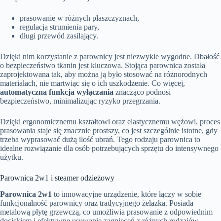
prasowanie w różnych płaszczyznach,
regulacja strumienia pary,
długi przewód zasilający.
Dzięki nim korzystanie z parownicy jest niezwykle wygodne. Dbałość
o bezpieczeństwo tkanin jest kluczowa. Stojąca parownica została
zaprojektowana tak, aby można ją było stosować na różnorodnych
materiałach, nie martwiąc się o ich uszkodzenie. Co więcej,
automatyczna funkcja wyłączania
znacząco podnosi
bezpieczeństwo, minimalizując ryzyko przegrzania.
Dzięki ergonomicznemu kształtowi oraz elastycznemu wężowi, proces
prasowania staje się znacznie prostszy, co jest szczególnie istotne, gdy
trzeba wyprasować dużą ilość ubrań. Tego rodzaju parownica to
idealne rozwiązanie dla osób potrzebujących sprzętu do intensywnego
użytku.
Parownica 2w1 i steamer odzieżowy
Parownica 2w1
to innowacyjne urządzenie, które łączy w sobie
funkcjonalność parownicy oraz tradycyjnego żelazka. Posiada
metalową płytę grzewczą, co umożliwia prasowanie z odpowiednim
dociskiem i efektywne usuwanie zagnieceń z różnych rodzajów