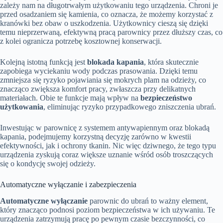
zależy nam na długotrwałym użytkowaniu tego urządzenia. Chroni je
przed osadzaniem się kamienia, co oznacza, że możemy korzystać z
kranówki bez obaw o uszkodzenia. Użytkownicy cieszą się dzięki
temu nieprzerwaną, efektywną pracą parownicy przez dłuższy czas, co
z kolei ogranicza potrzebę kosztownej konserwacji.
Kolejną istotną funkcją jest
blokada kapania
, która skutecznie
zapobiega wyciekaniu wody podczas prasowania. Dzięki temu
zmniejsza się ryzyko pojawiania się mokrych plam na odzieży, co
znacząco zwiększa komfort pracy, zwłaszcza przy delikatnych
materiałach. Obie te funkcje mają wpływ na
bezpieczeństwo
użytkowania
, eliminując ryzyko przypadkowego zniszczenia ubrań.
Inwestując w parownicę z systemem antywapiennym oraz blokadą
kapania, podejmujemy korzystną decyzję zarówno w kwestii
efektywności, jak i ochrony tkanin. Nic więc dziwnego, że tego typu
urządzenia zyskują coraz większe uznanie wśród osób troszczących
się o kondycję swojej odzieży.
Automatyczne wyłączanie i zabezpieczenia
Automatyczne wyłączanie
parownic do ubrań to ważny element,
który znacząco podnosi poziom bezpieczeństwa w ich używaniu. Te
urządzenia zatrzymują pracę po pewnym czasie bezczynności, co