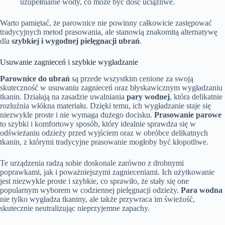
uzupełnianie wody, co może być dość uciążliwe.
Warto pamiętać, że parownice nie powinny całkowicie zastępować
tradycyjnych metod prasowania, ale stanowią znakomitą alternatywę
dla
szybkiej i wygodnej pielęgnacji ubrań
.
Usuwanie zagnieceń i szybkie wygładzanie
Parownice do ubrań
są przede wszystkim cenione za swoją
skuteczność w usuwaniu zagnieceń oraz błyskawicznym wygładzaniu
tkanin. Działają na zasadzie uwalniania
pary wodnej
, która delikatnie
rozluźnia włókna materiału. Dzięki temu, ich wygładzanie staje się
niezwykle proste i nie wymaga dużego docisku.
Prasowanie parowe
to szybki i komfortowy sposób, który idealnie sprawdza się w
odświeżaniu odzieży przed wyjściem oraz w obróbce delikatnych
tkanin, z którymi tradycyjne prasowanie mogłoby być kłopotliwe.
Te urządzenia radzą sobie doskonale zarówno z drobnymi
poprawkami, jak i poważniejszymi zagnieceniami. Ich użytkowanie
jest niezwykle proste i szybkie, co sprawiło, że stały się one
popularnym wyborem w codziennej pielęgnacji odzieży.
Para wodna
nie tylko wygładza tkaniny, ale także przywraca im świeżość,
skutecznie neutralizując nieprzyjemne zapachy.