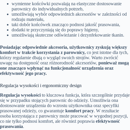
wymienne końcówki pozwalają na elastyczne dostosowanie
parownicy do indywidualnych potrzeb,
umożliwiają wybór odpowiednich akcesoriów w zależności od
rodzaju materiału,
taki dobór końcówek znacząco podnosi jakość prasowania,
dodatki te przyczyniają się do poprawy higieny,
umożliwiają skuteczne odświeżanie i dezynfekowanie tkanin.
Posiadając odpowiednie akcesoria, użytkownicy zyskują większy
komfort w trakcie korzystania z parownicy,
co jest istotne dla tych,
którzy regularnie dbają o wygląd swoich strojów. Warto zwrócić
uwagę na dostępność oraz różnorodność akcesoriów,
ponieważ mogą
one znacząco wpłynąć na funkcjonalność urządzenia oraz
efektywność jego pracy.
Regulacja wysokości i ergonomiczny design
Regulacja wysokości
to kluczowa funkcja, która szczególnie przydaje
się w przypadku stojących parownic do odzieży. Umożliwia ona
dostosowanie urządzenia do wzrostu użytkownika oraz specyfiki
prasowanej odzieży, co gwarantuje
komfort pracy
. W rezultacie
osoba korzystająca z parownicy może pracować w wygodnej pozycji,
co nie tylko podnosi komfort, ale również poprawia
efektywność
prasowania
.