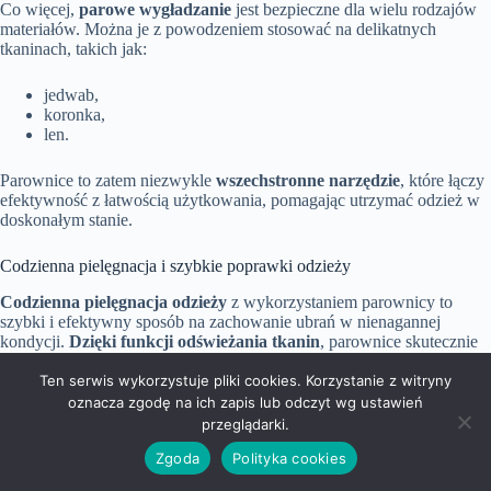
Co więcej,
parowe wygładzanie
jest bezpieczne dla wielu rodzajów
materiałów. Można je z powodzeniem stosować na delikatnych
tkaninach, takich jak:
jedwab,
koronka,
len.
Parownice to zatem niezwykle
wszechstronne narzędzie
, które łączy
efektywność z łatwością użytkowania, pomagając utrzymać odzież w
doskonałym stanie.
Codzienna pielęgnacja i szybkie poprawki odzieży
Codzienna pielęgnacja odzieży
z wykorzystaniem parownicy to
szybki i efektywny sposób na zachowanie ubrań w nienagannej
kondycji.
Dzięki funkcji odświeżania tkanin
, parownice skutecznie
eliminują zagniecenia oraz nieprzyjemne zapachy, co sprawia, że
ubrania prezentują się świeżo i estetycznie.
Ten serwis wykorzystuje pliki cookies. Korzystanie z witryny
oznacza zgodę na ich zapis lub odczyt wg ustawień
przeglądarki.
Te urządzenia doskonale dezynfekują odzież, eliminując bakterie i
alergeny, co znacząco podnosi ogólną higienę noszonych materiałów.
Zgoda
Polityka cookies
Szybkie nagrzewanie parownicy
pozwala na jej sprawne
wykorzystanie w nawet najkrótszym czasie, co jest szczególnie