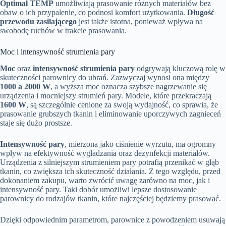
Optimal TEMP
umożliwiają prasowanie różnych materiałów bez
obaw o ich przypalenie, co podnosi komfort użytkowania.
Długość
przewodu zasilającego
jest także istotna, ponieważ wpływa na
swobodę ruchów w trakcie prasowania.
Moc i intensywność strumienia pary
Moc
oraz
intensywność strumienia pary
odgrywają kluczową rolę w
skuteczności parownicy do ubrań. Zazwyczaj wynosi ona między
1000 a 2000 W
, a wyższa moc oznacza szybsze nagrzewanie się
urządzenia i mocniejszy strumień pary. Modele, które przekraczają
1600 W
, są szczególnie cenione za swoją wydajność, co sprawia, że
prasowanie grubszych tkanin i eliminowanie uporczywych zagnieceń
staje się dużo prostsze.
Intensywność pary
, mierzona jako ciśnienie wyrzutu, ma ogromny
wpływ na efektywność wygładzania oraz dezynfekcji materiałów.
Urządzenia z silniejszym strumieniem pary potrafią przenikać w głąb
tkanin, co zwiększa ich skuteczność działania. Z tego względu, przed
dokonaniem zakupu, warto zwrócić uwagę zarówno na moc, jak i
intensywność pary. Taki dobór umożliwi lepsze dostosowanie
parownicy do rodzajów tkanin, które najczęściej będziemy prasować.
Dzięki odpowiednim parametrom, parownice z powodzeniem usuwają