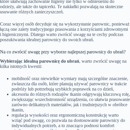
które ułatwiają zachowanie higieny nie tylko w odniesieniu do
odzieży, ale także do tapicerki. Te nakładki pozwalają na skuteczne
usuwanie różnych zanieczyszczeń.
Coraz więcej osób decyduje się na wykorzystanie parownic, ponieważ
łączą one zalety tradycyjnego prasowania z korzyściami zdrowotnymi
i higienicznymi. Dlatego warto zwrócić uwagę na te cechy podczas
poszukiwania idealnej parownicy do swoich ubrań.
Na co zwrócić uwagę przy wyborze najlepszej parownicy do ubrań?
Wybierając idealną parownicę do ubrań
, warto zwrócić uwagę na
kilka istotnych kwestii:
mobilność oraz niewielkie wymiary mają szczególne znaczenie,
zwłaszcza dla osób, które planują używać parownicy w trakcie
podróży lub potrzebują szybkich poprawek na co dzień,
akcesoria do różnych rodzajów tkanin odgrywają kluczową rolę,
zwiększając wszechstronność urządzenia, co ułatwia prasowanie
zarówno delikatnych materiałów, jak i trudniejszych w obróbce
tkanin,
regulacja wysokości oraz ergonomiczną konstrukcję warto
wziąć pod uwagę, co pozwala na dostosowanie parownicy do
indywidualnych potrzeb, a to znacząco podnosi komfort