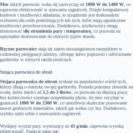
Moc
takich parownic waha się zazwyczaj od
1000 W do 1400 W
, co
zapewnia efektywność w usuwaniu zagnieceń. Dzięki kompaktowej
budowie i możliwości składania, to urządzenie jest doskonałym
wyborem dla osób podróżujących lub tych, które mają ograniczone
możliwości przechowywania. Dodatkowo, użytkownicy mogą
dostosować
siłę strumienia pary
i
temperaturę
, co pozwala na
optymalne dostosowanie do różnych typów tkanin.
Ręczne parownice
stają się zatem niezastąpionym narzędziem w
codziennej pielęgnacji odzieży, oferując łatwe poprawki i odświeżanie
garderoby w różnych okolicznościach.
Stojąca parownica do ubrań
Stojąca parownica do ubrań
zyskuje na popularności wśród tych,
którzy dbają o estetykę swojej garderoby. Posiada pojemny zbiornik na
wodę, który mieści od
1,5 do 3 litrów
, co pozwala na dłuższą pracę
bez konieczności częstego uzupełniania płynu. Jej moc oscyluje w
granicach
1800 W do 2300 W
, co umożliwia skuteczne prasowanie
nawet grubszych materiałów, takich jak wełna czy len. Dodatkowo,
szybko radzi sobie z usuwaniem zagnieceń.
Wydajny wyrzut pary, wynoszący aż
45 g/min
, zapewnia wysoką
efektywność. Funkcje takie jak: