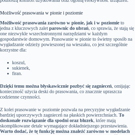
podnoszą komfort użytkowania oraz ogólną efektywność urządzeń.
Możliwość prasowania w pionie i poziomie
Możliwość prasowania zarówno w pionie, jak i w poziomie
to
jedna z kluczowych zalet
parownic do ubrań
, co sprawia, że stają się
one niezwykle wszechstronnymi narzędziami w każdym
gospodarstwie domowym. Prasowanie w pionie to świetny sposób na
wygładzanie odzieży powieszonej na wieszaku, co jest szczególnie
korzystne dla:
koszul,
sukienek,
firan.
Dzięki temu można błyskawicznie pozbyć się zagnieceń
, omijając
konieczność użycia deski do prasowania, co znacznie upraszcza
codzienne czynności.
Z kolei prasowanie w poziomie pozwala na precyzyjne wygładzanie
bardziej uporczywych zagnieceń na płaskich powierzchniach.
To
doskonałe rozwiązanie dla spodni oraz bluzek
, które mają
skomplikowane detale wymagające dokładniejszego przestawienia.
Warto dodać, że tę funkcję można znaleźć zarówno w modelach