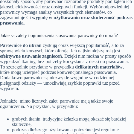
doskonały sposób, aby porównać różnorodne produkty pod kątem ich
jakości, efektywności oraz dostępnych funkcji. Wybór odpowiedniej
parownicy wymaga analizy wszystkich tych elementów, co
zagwarantuje Ci
wygodę w użytkowaniu oraz skuteczność podczas
prasowania
.
Jakie są zalety i ograniczenia stosowania parownicy do ubrań?
Parownice do ubrań
zyskują coraz większą popularność, a to za
sprawą wielu korzyści, które oferują. Ich najistotniejszą rolą jest
efektywne usuwanie zagnieceń
. Dzięki nim można w prosty sposób
wygładzać tkaniny, bez potrzeby korzystania z deski do prasowania.
To szczególnie przydatne w przypadku
delikatnych materiałów
,
które mogą ucierpieć podczas konwencjonalnego prasowania.
Dodatkowo parownice są niezwykle wygodne w codziennej
pielęgnacji odzieży — umożliwiają szybkie poprawki tuż przed
wyjściem.
Jednakże, mimo licznych zalet, parownice mają także swoje
ograniczenia. Na przykład, w przypadku:
grubych tkanin, tradycyjne żelazka mogą okazać się bardziej
skuteczne,
podczas dłuższego użytkowania potrzebne jest regularne