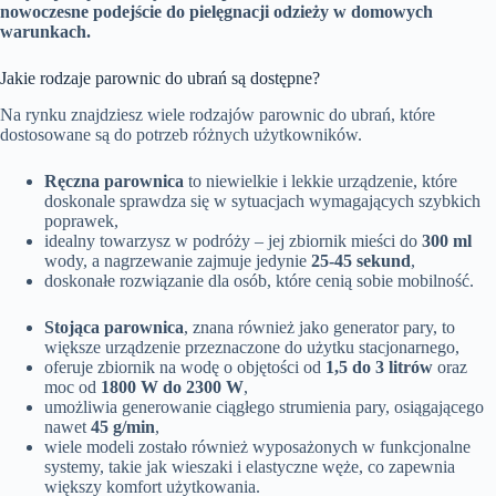
nowoczesne podejście do pielęgnacji odzieży w domowych
warunkach.
Jakie rodzaje parownic do ubrań są dostępne?
Na rynku znajdziesz wiele rodzajów parownic do ubrań, które
dostosowane są do potrzeb różnych użytkowników.
Ręczna parownica
to niewielkie i lekkie urządzenie, które
doskonale sprawdza się w sytuacjach wymagających szybkich
poprawek,
idealny towarzysz w podróży – jej zbiornik mieści do
300 ml
wody, a nagrzewanie zajmuje jedynie
25-45 sekund
,
doskonałe rozwiązanie dla osób, które cenią sobie mobilność.
Stojąca parownica
, znana również jako generator pary, to
większe urządzenie przeznaczone do użytku stacjonarnego,
oferuje zbiornik na wodę o objętości od
1,5 do 3 litrów
oraz
moc od
1800 W do 2300 W
,
umożliwia generowanie ciągłego strumienia pary, osiągającego
nawet
45 g/min
,
wiele modeli zostało również wyposażonych w funkcjonalne
systemy, takie jak wieszaki i elastyczne węże, co zapewnia
większy komfort użytkowania.