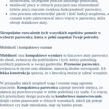
użytkowania, szczególnie podczas dłuższego prasowania,
możliwość pracy w różnych pozycjach oraz różnorodność
trybów pracy znacznie zwiększa funkcjonalność parownicy,
cena powinna odzwierciedlać jakość i ilość funkcji urządzenia, a
czasami warto zainwestować nieco więcej w parownicę, która
oferuje dodatkowe atuty.
Skrupulatne rozważenie tych wszystkich aspektów pomoże w
wyborze parownicy, która w pełni zaspokoi Twoje potrzeby.
Mobilność i kompaktowy rozmiar
Mobilność
oraz
kompaktowe wymiary
to kluczowe atuty parownicy
do ubrań, zwłaszcza dla podróżników i tych, którzy potrzebują
szybkich poprawek w swojej garderobie.
Przenośne parownice
,
zwłaszcza te ręczne oraz składane, stanowią idealne rozwiązanie. Ich
lekka konstrukcja
sprawia, że z łatwością można je zabrać wszędzie.
W przypadku takich urządzeń waga i rozmiar mają ogromne
znaczenie.
Kompaktowa parownica
zajmuje niewiele miejsca, co
ułatwia jej przechowywanie w torbie podróżnej czy szafie. Co więcej,
ich przemyślany design pozwala na
komfortowe manewrowanie
,
dzięki czemu prasowanie w różnych warunkach, takich jak pokoje
hotelowe czy małe mieszkania, staje się bardzo proste.