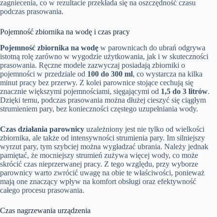
zagniecenia, co w rezultacie przekłada się na oszczędność czasu
podczas prasowania.
Pojemność zbiornika na wodę i czas pracy
Pojemność zbiornika na wodę
w parownicach do ubrań odgrywa
istotną rolę zarówno w wygodzie użytkowania, jak i w skuteczności
prasowania. Ręczne modele zazwyczaj posiadają zbiorniki o
pojemności w przedziale od
100 do 300 ml
, co wystarcza na kilka
minut pracy bez przerwy. Z kolei parownice stojące cechują się
znacznie większymi pojemnościami, sięgającymi od
1,5 do 3 litrów
.
Dzięki temu, podczas prasowania można dłużej cieszyć się ciągłym
strumieniem pary, bez konieczności częstego uzupełniania wody.
Czas działania parownicy
uzależniony jest nie tylko od wielkości
zbiornika, ale także od intensywności strumienia pary. Im silniejszy
wyrzut pary, tym szybciej można wygładzać ubrania. Należy jednak
pamiętać, że mocniejszy strumień zużywa więcej wody, co może
skrócić czas nieprzerwanej pracy. Z tego względu, przy wyborze
parownicy warto zwrócić uwagę na obie te właściwości, ponieważ
mają one znaczący wpływ na komfort obsługi oraz efektywność
całego procesu prasowania.
Czas nagrzewania urządzenia