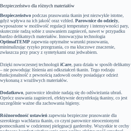
Bezpieczeństwo dla różnych materiałów
Bezpieczeństwo
podczas prasowania tkanin jest niezwykle istotne,
gdyż wpływa na ich jakość oraz vzhled.
Parownice do odzieży
,
wyposażone w możliwość regulacji temperatury i intensywności pary,
skutecznie radzą sobie z usuwaniem zagnieceń, nawet w przypadku
bardzo delikatnych materiałów. Innowacyjna technologia
OptimalTEMP
zapewnia optymalne warunki prasowania,
minimalizując ryzyko przegrzania, co ma kluczowe znaczenie,
zwłaszcza przy pracy z syntetykami oraz jedwabiem.
Dzięki nowoczesnej technologii
iCare
, para działa w sposób delikatny
– nie powodując lśnienia ani odkształceń tkanin. Tego rodzaju
funkcjonalność z pewnością zadowoli osoby posiadające odzież
wykonaną z wrażliwych materiałów.
Dodatkowo
, parownice idealnie nadają się do odświeżania ubrań.
Oprócz usuwania zagnieceń, efektywnie dezynfekują tkaniny, co jest
szczególnie ważne dla zachowania higieny.
Różnorodność ustawień
zapewnia bezpieczne prasowanie dla
szerokiego wachlarza tkanin, co czyni parownice nieocenionymi
pomocnikami w codziennej pielęgnacji garderoby. Wszystkie te cechy