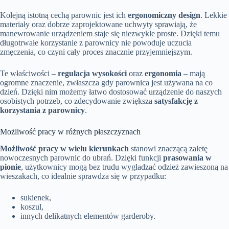
Kolejną istotną cechą parownic jest ich
ergonomiczny design
. Lekkie
materiały oraz dobrze zaprojektowane uchwyty sprawiają, że
manewrowanie urządzeniem staje się niezwykle proste. Dzięki temu
długotrwałe korzystanie z parownicy nie powoduje uczucia
zmęczenia, co czyni cały proces znacznie przyjemniejszym.
Te właściwości –
regulacja wysokości
oraz
ergonomia
– mają
ogromne znaczenie, zwłaszcza gdy parownica jest używana na co
dzień. Dzięki nim możemy łatwo dostosować urządzenie do naszych
osobistych potrzeb, co zdecydowanie zwiększa
satysfakcję z
korzystania z parownicy
.
Możliwość pracy w różnych płaszczyznach
Możliwość pracy w wielu kierunkach
stanowi znaczącą zaletę
nowoczesnych parownic do ubrań. Dzięki funkcji
prasowania w
pionie
, użytkownicy mogą bez trudu wygładzać odzież zawieszoną na
wieszakach, co idealnie sprawdza się w przypadku:
sukienek,
koszul,
innych delikatnych elementów garderoby.