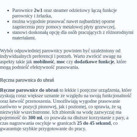
Parownice
2w1
oraz steamer odzieżowy łączą funkcje
parownicy i żelazka,
można wygodnie prasować nawet najbardziej oporne
zagniecenia przy pomocy metalowej płyty grzewczej,
stanowi doskonałą opcję dla osób pracujących z różnorodnymi
materiałami.
Wybór odpowiedniej parownicy powinien być uzależniony od
indywidualnych preferencji i potrzeb. Warto zwrócić uwagę na
aspekty takie jak
mobilność
,
moc
czy
dodatkowe funkcje
, które
mogą podnieść efektywność prasowania.
Ręczna parownica do ubrań
Ręczne parownice do ubrań
to lekkie i poręczne urządzenia, które
zyskują coraz większe uznanie ze względu na swoją funkcjonalność
oraz łatwość przenoszenia. Umożliwiają wygodne prasowanie
zarówno w pozycji pionowej, jak i poziomej, co sprawia, że są
niezwykle wszechstronne. Ich zbiornik na wodę zazwyczaj ma
pojemność do
300 ml
, co pozwala na dłuższe korzystanie z pary, a
czas nagrzewania oscyluje w granicach
25 do 45 sekund
, co
gwarantuje szybkie przygotowanie do pracy.