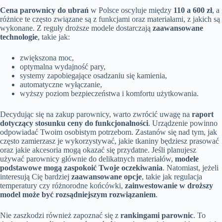
Cena parownicy do ubrań
w Polsce oscyluje między
110 a 600 zł
, a
różnice te często związane są z funkcjami oraz materiałami, z jakich są
wykonane. Z reguły droższe modele dostarczają
zaawansowane
technologie
, takie jak:
zwiększona moc,
optymalna wydajność pary,
systemy zapobiegające osadzaniu się kamienia,
automatyczne wyłączanie,
wyższy poziom bezpieczeństwa i komfortu użytkowania.
Decydując się na zakup parownicy, warto zwrócić uwagę na
raport
dotyczący stosunku ceny do funkcjonalności
. Urządzenie powinno
odpowiadać Twoim osobistym potrzebom. Zastanów się nad tym, jak
często zamierzasz je wykorzystywać, jakie tkaniny będziesz prasować
oraz jakie akcesoria mogą okazać się przydatne. Jeśli planujesz
używać parownicy głównie do delikatnych materiałów,
modele
podstawowe mogą zaspokoić Twoje oczekiwania
. Natomiast, jeżeli
interesują Cię bardziej
zaawansowane opcje
, takie jak regulacja
temperatury czy różnorodne końcówki,
zainwestowanie w droższy
model może być rozsądniejszym rozwiązaniem
.
Nie zaszkodzi również zapoznać się z
rankingami parownic
. To