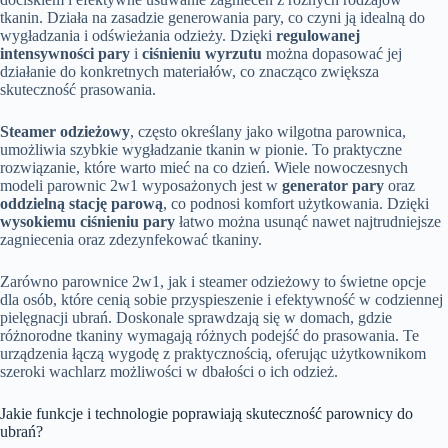
tkanin. Działa na zasadzie generowania pary, co czyni ją idealną do
wygładzania i odświeżania odzieży. Dzięki
regulowanej
intensywności pary
i
ciśnieniu wyrzutu
można dopasować jej
działanie do konkretnych materiałów, co znacząco zwiększa
skuteczność prasowania.
Steamer odzieżowy
, często określany jako wilgotna parownica,
umożliwia szybkie wygładzanie tkanin w pionie. To praktyczne
rozwiązanie, które warto mieć na co dzień. Wiele nowoczesnych
modeli parownic 2w1 wyposażonych jest w
generator pary
oraz
oddzielną stację parową
, co podnosi komfort użytkowania. Dzięki
wysokiemu ciśnieniu pary
łatwo można usunąć nawet najtrudniejsze
zagniecenia oraz zdezynfekować tkaniny.
Zarówno parownice 2w1, jak i steamer odzieżowy to świetne opcje
dla osób, które cenią sobie przyspieszenie i efektywność w codziennej
pielęgnacji ubrań. Doskonale sprawdzają się w domach, gdzie
różnorodne tkaniny wymagają różnych podejść do prasowania. Te
urządzenia łączą wygodę z praktycznością, oferując użytkownikom
szeroki wachlarz możliwości w dbałości o ich odzież.
Jakie funkcje i technologie poprawiają skuteczność parownicy do
ubrań?