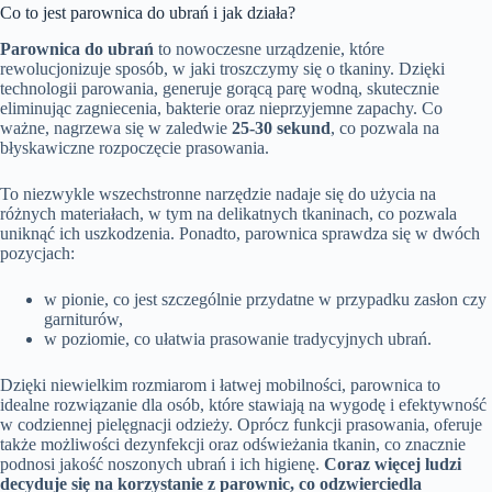
Co to jest parownica do ubrań i jak działa?
Parownica do ubrań
to nowoczesne urządzenie, które
rewolucjonizuje sposób, w jaki troszczymy się o tkaniny. Dzięki
technologii parowania, generuje gorącą parę wodną, skutecznie
eliminując zagniecenia, bakterie oraz nieprzyjemne zapachy. Co
ważne, nagrzewa się w zaledwie
25-30 sekund
, co pozwala na
błyskawiczne rozpoczęcie prasowania.
To niezwykle wszechstronne narzędzie nadaje się do użycia na
różnych materiałach, w tym na delikatnych tkaninach, co pozwala
uniknąć ich uszkodzenia. Ponadto, parownica sprawdza się w dwóch
pozycjach:
w pionie, co jest szczególnie przydatne w przypadku zasłon czy
garniturów,
w poziomie, co ułatwia prasowanie tradycyjnych ubrań.
Dzięki niewielkim rozmiarom i łatwej mobilności, parownica to
idealne rozwiązanie dla osób, które stawiają na wygodę i efektywność
w codziennej pielęgnacji odzieży. Oprócz funkcji prasowania, oferuje
także możliwości dezynfekcji oraz odświeżania tkanin, co znacznie
podnosi jakość noszonych ubrań i ich higienę.
Coraz więcej ludzi
decyduje się na korzystanie z parownic, co odzwierciedla