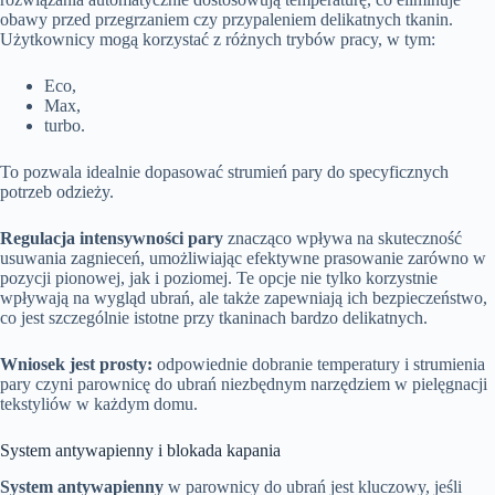
obawy przed przegrzaniem czy przypaleniem delikatnych tkanin.
Użytkownicy mogą korzystać z różnych trybów pracy, w tym:
Eco,
Max,
turbo.
To pozwala idealnie dopasować strumień pary do specyficznych
potrzeb odzieży.
Regulacja intensywności pary
znacząco wpływa na skuteczność
usuwania zagnieceń, umożliwiając efektywne prasowanie zarówno w
pozycji pionowej, jak i poziomej. Te opcje nie tylko korzystnie
wpływają na wygląd ubrań, ale także zapewniają ich bezpieczeństwo,
co jest szczególnie istotne przy tkaninach bardzo delikatnych.
Wniosek jest prosty:
odpowiednie dobranie temperatury i strumienia
pary czyni parownicę do ubrań niezbędnym narzędziem w pielęgnacji
tekstyliów w każdym domu.
System antywapienny i blokada kapania
System antywapienny
w parownicy do ubrań jest kluczowy, jeśli