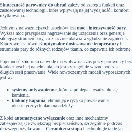
Skuteczność parownicy do ubrań
zależy od szeregu funkcji oraz
zastosowanej technologii, które wpływają na jej wydajność i komfort
użytkowania.
Jednym z najważniejszych aspektów jest
moc
i
intensywność pary
.
Wyższa moc przyspiesza nagrzewanie się urządzenia oraz generuje
silniejszy strumień pary, co znacznie ułatwia wygładzanie zagnieceń.
Kluczowe jest również
optymalne dostosowanie temperatury
i
strumienia pary do różnych rodzajów tkanin, co zapewnia ich ochronę.
Pojemność zbiornika na wodę ma wpływ na czas pracy parownicy bez
konieczności jej napełniania, co jest szczególnie ważne podczas
długich sesji prasowania. Wiele nowoczesnych modeli wyposażonych
jest w:
systemy antywapienne
, które zapobiegają osadzaniu się
kamienia,
blokady kapania
, eliminujące ryzyko powstawania
nieestetycznych plam na odzieży.
Z kolei
automatyczne wyłączanie
oraz inne mechanizmy
zabezpieczające zwiększają bezpieczeństwo, szczególnie podczas
dłuższego użytkowania.
Ceramiczna stopa
i technologie takie jak