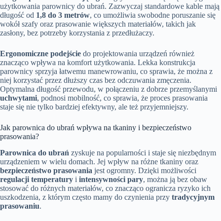
użytkowania parownicy do ubrań. Zazwyczaj standardowe kable mają
długość od
1,8 do 3 metrów
, co umożliwia swobodne poruszanie się
wokół szafy oraz prasowanie większych materiałów, takich jak
zasłony, bez potrzeby korzystania z przedłużaczy.
Ergonomiczne podejście
do projektowania urządzeń również
znacząco wpływa na komfort użytkowania. Lekka konstrukcja
parownicy sprzyja łatwemu manewrowaniu, co sprawia, że można z
niej korzystać przez dłuższy czas bez odczuwania zmęczenia.
Optymalna długość przewodu, w połączeniu z dobrze przemyślanymi
uchwytami
, podnosi mobilność, co sprawia, że proces prasowania
staje się nie tylko bardziej efektywny, ale też przyjemniejszy.
Jak parownica do ubrań wpływa na tkaniny i bezpieczeństwo
prasowania?
Parownica do ubrań
zyskuje na popularności i staje się niezbędnym
urządzeniem w wielu domach. Jej wpływ na różne tkaniny oraz
bezpieczeństwo prasowania
jest ogromny. Dzięki możliwości
regulacji temperatury
i
intensywności pary
, można ją bez obaw
stosować do różnych materiałów, co znacząco ogranicza ryzyko ich
uszkodzenia, z którym często mamy do czynienia przy
tradycyjnym
prasowaniu
.