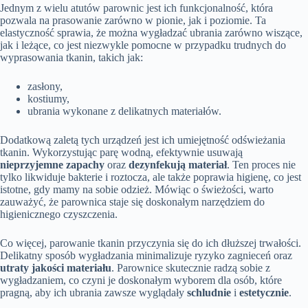
Jednym z wielu atutów parownic jest ich funkcjonalność, która
pozwala na prasowanie zarówno w pionie, jak i poziomie. Ta
elastyczność sprawia, że można wygładzać ubrania zarówno wiszące,
jak i leżące, co jest niezwykle pomocne w przypadku trudnych do
wyprasowania tkanin, takich jak:
zasłony,
kostiumy,
ubrania wykonane z delikatnych materiałów.
Dodatkową zaletą tych urządzeń jest ich umiejętność odświeżania
tkanin. Wykorzystując parę wodną, efektywnie usuwają
nieprzyjemne zapachy
oraz
dezynfekują materiał
. Ten proces nie
tylko likwiduje bakterie i roztocza, ale także poprawia higienę, co jest
istotne, gdy mamy na sobie odzież. Mówiąc o świeżości, warto
zauważyć, że parownica staje się doskonałym narzędziem do
higienicznego czyszczenia.
Co więcej, parowanie tkanin przyczynia się do ich dłuższej trwałości.
Delikatny sposób wygładzania minimalizuje ryzyko zagnieceń oraz
utraty jakości materiału
. Parownice skutecznie radzą sobie z
wygładzaniem, co czyni je doskonałym wyborem dla osób, które
pragną, aby ich ubrania zawsze wyglądały
schludnie
i
estetycznie
.