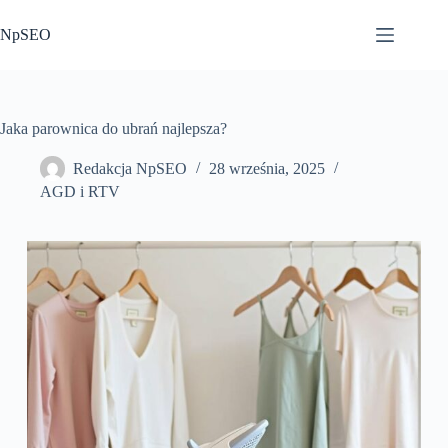
Przejdź
do
NpSEO
treści
Jaka parownica do ubrań najlepsza?
Redakcja NpSEO
28 września, 2025
AGD i RTV