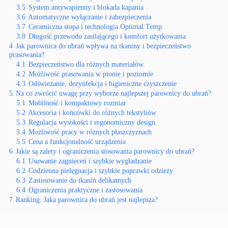
3.5
System antywapienny i blokada kapania
3.6
Automatyczne wyłączanie i zabezpieczenia
3.7
Ceramiczna stopa i technologia Optimal Temp
3.8
Długość przewodu zasilającego i komfort użytkowania
4
Jak parownica do ubrań wpływa na tkaniny i bezpieczeństwo
prasowania?
4.1
Bezpieczeństwo dla różnych materiałów
4.2
Możliwość prasowania w pionie i poziomie
4.3
Odświeżanie, dezynfekcja i higieniczne czyszczenie
5
Na co zwrócić uwagę przy wyborze najlepszej parownicy do ubrań?
5.1
Mobilność i kompaktowy rozmiar
5.2
Akcesoria i końcówki do różnych tekstyliów
5.3
Regulacja wysokości i ergonomiczny design
5.4
Możliwość pracy w różnych płaszczyznach
5.5
Cena a funkcjonalność urządzenia
6
Jakie są zalety i ograniczenia stosowania parownicy do ubrań?
6.1
Usuwanie zagnieceń i szybkie wygładzanie
6.2
Codzienna pielęgnacja i szybkie poprawki odzieży
6.3
Zastosowanie do tkanin delikatnych
6.4
Ograniczenia praktyczne i zastosowania
7
Ranking: Jaka parownica do ubrań jest najlepsza?