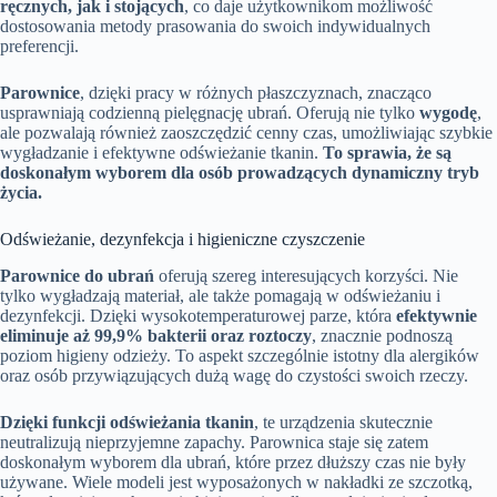
ręcznych, jak i stojących
, co daje użytkownikom możliwość
dostosowania metody prasowania do swoich indywidualnych
preferencji.
Parownice
, dzięki pracy w różnych płaszczyznach, znacząco
usprawniają codzienną pielęgnację ubrań. Oferują nie tylko
wygodę
,
ale pozwalają również zaoszczędzić cenny czas, umożliwiając szybkie
wygładzanie i efektywne odświeżanie tkanin.
To sprawia, że są
doskonałym wyborem dla osób prowadzących dynamiczny tryb
życia.
Odświeżanie, dezynfekcja i higieniczne czyszczenie
Parownice do ubrań
oferują szereg interesujących korzyści. Nie
tylko wygładzają materiał, ale także pomagają w odświeżaniu i
dezynfekcji. Dzięki wysokotemperaturowej parze, która
efektywnie
eliminuje aż 99,9% bakterii oraz roztoczy
, znacznie podnoszą
poziom higieny odzieży. To aspekt szczególnie istotny dla alergików
oraz osób przywiązujących dużą wagę do czystości swoich rzeczy.
Dzięki funkcji odświeżania tkanin
, te urządzenia skutecznie
neutralizują nieprzyjemne zapachy. Parownica staje się zatem
doskonałym wyborem dla ubrań, które przez dłuższy czas nie były
używane. Wiele modeli jest wyposażonych w nakładki ze szczotką,