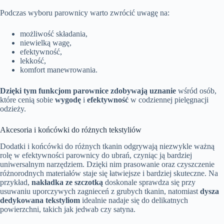
Podczas wyboru parownicy warto zwrócić uwagę na:
możliwość składania,
niewielką wagę,
efektywność,
lekkość,
komfort manewrowania.
Dzięki tym funkcjom parownice zdobywają uznanie
wśród osób,
które cenią sobie
wygodę
i
efektywność
w codziennej pielęgnacji
odzieży.
Akcesoria i końcówki do różnych tekstyliów
Dodatki i końcówki do różnych tkanin odgrywają niezwykle ważną
rolę w efektywności parownicy do ubrań, czyniąc ją bardziej
uniwersalnym narzędziem. Dzięki nim prasowanie oraz czyszczenie
różnorodnych materiałów staje się łatwiejsze i bardziej skuteczne. Na
przykład,
nakładka ze szczotką
doskonale sprawdza się przy
usuwaniu uporczywych zagnieceń z grubych tkanin, natomiast
dysza
dedykowana tekstyliom
idealnie nadaje się do delikatnych
powierzchni, takich jak jedwab czy satyna.