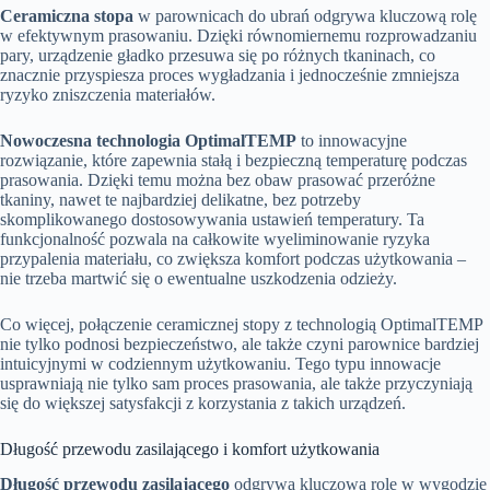
Ceramiczna stopa
w parownicach do ubrań odgrywa kluczową rolę
w efektywnym prasowaniu. Dzięki równomiernemu rozprowadzaniu
pary, urządzenie gładko przesuwa się po różnych tkaninach, co
znacznie przyspiesza proces wygładzania i jednocześnie zmniejsza
ryzyko zniszczenia materiałów.
Nowoczesna technologia OptimalTEMP
to innowacyjne
rozwiązanie, które zapewnia stałą i bezpieczną temperaturę podczas
prasowania. Dzięki temu można bez obaw prasować przeróżne
tkaniny, nawet te najbardziej delikatne, bez potrzeby
skomplikowanego dostosowywania ustawień temperatury. Ta
funkcjonalność pozwala na całkowite wyeliminowanie ryzyka
przypalenia materiału, co zwiększa komfort podczas użytkowania –
nie trzeba martwić się o ewentualne uszkodzenia odzieży.
Co więcej, połączenie ceramicznej stopy z technologią OptimalTEMP
nie tylko podnosi bezpieczeństwo, ale także czyni parownice bardziej
intuicyjnymi w codziennym użytkowaniu. Tego typu innowacje
usprawniają nie tylko sam proces prasowania, ale także przyczyniają
się do większej satysfakcji z korzystania z takich urządzeń.
Długość przewodu zasilającego i komfort użytkowania
Długość przewodu zasilającego
odgrywa kluczową rolę w wygodzie