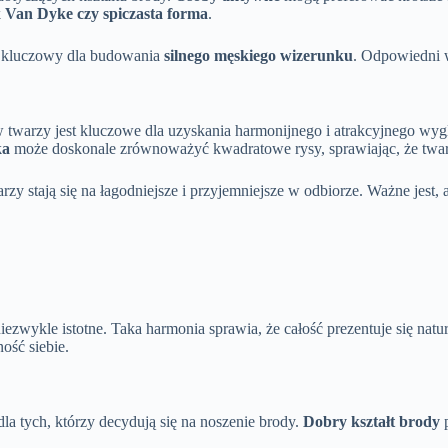
k
Van Dyke czy spiczasta forma
.
st kluczowy dla budowania
silnego męskiego wizerunku
. Odpowiedni 
 twarzy jest kluczowe dla uzyskania harmonijnego i atrakcyjnego wy
ka
może doskonale zrównoważyć kwadratowe rysy, sprawiając, że twarz
twarzy stają się na łagodniejsze i przyjemniejsze w odbiorze. Ważne jest
ezwykle istotne. Taka harmonia sprawia, że całość prezentuje się natu
ość siebie.
a tych, którzy decydują się na noszenie brody.
Dobry kształt brody
p