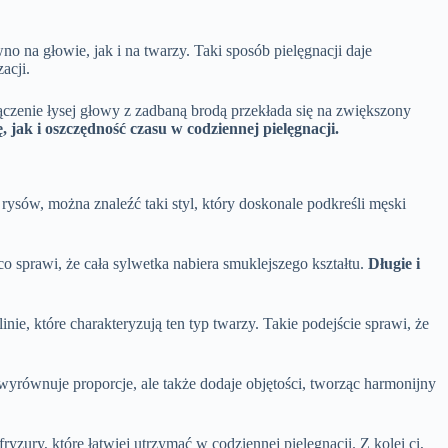
 na głowie, jak i na twarzy. Taki sposób pielęgnacji daje
acji.
ączenie łysej głowy z zadbaną brodą przekłada się na zwiększony
, jak i oszczędność czasu w codziennej pielęgnacji.
rysów, można znaleźć taki styl, który doskonale podkreśli męski
o sprawi, że cała sylwetka nabiera smuklejszego kształtu.
Długie i
nie, które charakteryzują ten typ twarzy. Takie podejście sprawi, że
wyrównuje proporcje, ale także dodaje objętości, tworząc harmonijny
yzury, które łatwiej utrzymać w codziennej pielęgnacji. Z kolei ci,