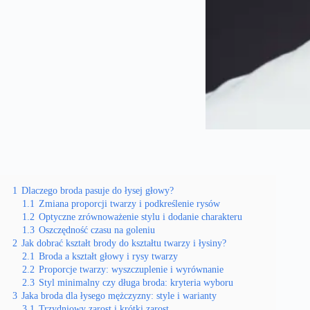
1
Dlaczego broda pasuje do łysej głowy?
1.1
Zmiana proporcji twarzy i podkreślenie rysów
1.2
Optyczne zrównoważenie stylu i dodanie charakteru
1.3
Oszczędność czasu na goleniu
2
Jak dobrać kształt brody do kształtu twarzy i łysiny?
2.1
Broda a kształt głowy i rysy twarzy
2.2
Proporcje twarzy: wyszczuplenie i wyrównanie
2.3
Styl minimalny czy długa broda: kryteria wyboru
3
Jaka broda dla łysego mężczyzny: style i warianty
3.1
Trzydniowy zarost i krótki zarost