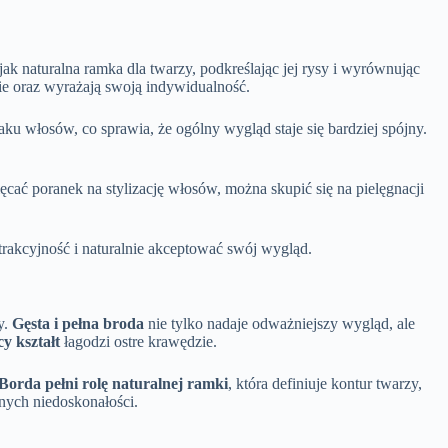
jak naturalna ramka dla twarzy, podkreślając jej rysy i wyrównując
bie oraz wyrażają swoją indywidualność.
u włosów, co sprawia, że ogólny wygląd staje się bardziej spójny.
cać poranek na stylizację włosów, można skupić się na pielęgnacji
trakcyjność i naturalnie akceptować swój wygląd.
y.
Gęsta i pełna broda
nie tylko nadaje odważniejszy wygląd, ale
y kształt
łagodzi ostre krawędzie.
Borda pełni rolę naturalnej ramki
, która definiuje kontur twarzy,
nych niedoskonałości.