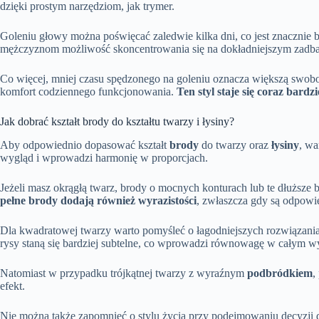
dzięki prostym narzędziom, jak trymer.
Goleniu głowy można poświęcać zaledwie kilka dni, co jest znacznie 
mężczyznom możliwość skoncentrowania się na dokładniejszym zadbaniu
Co więcej, mniej czasu spędzonego na goleniu oznacza większą swobod
komfort codziennego funkcjonowania.
Ten styl staje się coraz bard
Jak dobrać kształt brody do kształtu twarzy i łysiny?
Aby odpowiednio dopasować kształt
brody
do twarzy oraz
łysiny
, wa
wygląd i wprowadzi harmonię w proporcjach.
Jeżeli masz okrągłą twarz, brody o mocnych konturach lub te dłuższe 
pełne brody dodają również wyrazistości
, zwłaszcza gdy są odpowi
Dla kwadratowej twarzy warto pomyśleć o łagodniejszych rozwiązani
rysy staną się bardziej subtelne, co wprowadzi równowagę w całym w
Natomiast w przypadku trójkątnej twarzy z wyraźnym
podbródkiem
,
efekt.
Nie można także zapomnieć o stylu życia przy podejmowaniu decyzji 