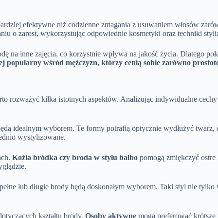
bardziej efektywne niż codzienne zmagania z usuwaniem włosów zarówno
 o zarost, wykorzystując odpowiednie kosmetyki oraz techniki styliz
ę na inne zajęcia, co korzystnie wpływa na jakość życia. Dlatego poł
ziej popularny wśród mężczyzn, którzy cenią sobie zarówno prostotę
rto rozważyć kilka istotnych aspektów. Analizując indywidualne cechy 
będą idealnym wyborem. Te formy potrafią optycznie wydłużyć twarz, c
ednio wystylizowane.
ach.
Koźla bródka czy broda w stylu balbo
pomogą zmiękczyć ostre li
yglądzie.
 pełne lub długie brody będą doskonałym wyborem. Taki styl nie tylko 
dotyczących kształtu brody.
Osoby aktywne
mogą preferować krótsze fr