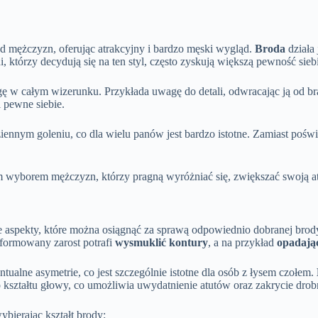
 mężczyzn, oferując atrakcyjny i bardzo męski wygląd.
Broda
działa 
, którzy decydują się na ten styl, często zyskują większą pewność sie
 w całym wizerunku. Przykłada uwagę do detali, odwracając ją od brak
i pewne siebie.
ennym goleniu, co dla wielu panów jest bardzo istotne. Zamiast poświę
nym wyborem mężczyzn, którzy pragną wyróżniać się, zwiększać swoją a
 aspekty, które można osiągnąć za sprawą odpowiednio dobranej brod
formowany zarost potrafi
wysmuklić kontury
, a na przykład
opadając
ualne asymetrie, co jest szczególnie istotne dla osób z łysem czołem.
 kształtu głowy, co umożliwia uwydatnienie atutów oraz zakrycie drob
ybierając kształt brody: