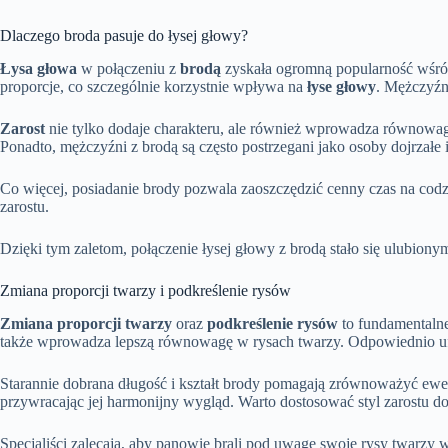
Dlaczego broda pasuje do łysej głowy?
Łysa głowa
w połączeniu z
brodą
zyskała ogromną popularność wśród
proporcje, co szczególnie korzystnie wpływa na
łyse głowy
. Mężczyźni
Zarost
nie tylko dodaje charakteru, ale również wprowadza równowagę
Ponadto, mężczyźni z brodą są często postrzegani jako osoby dojrzałe 
Co więcej, posiadanie brody pozwala zaoszczędzić cenny czas na codzi
zarostu.
Dzięki tym zaletom, połączenie łysej głowy z brodą stało się ulubio
Zmiana proporcji twarzy i podkreślenie rysów
Zmiana proporcji twarzy
oraz
podkreślenie rysów
to fundamentalne
także wprowadza lepszą równowagę w rysach twarzy. Odpowiednio u
Starannie dobrana długość i kształt brody pomagają zrównoważyć ewent
przywracając jej harmonijny wygląd. Warto dostosować styl zarostu do
Specjaliści zalecają, aby panowie brali pod uwagę swoje rysy twarzy w