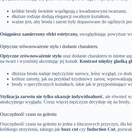
krótkie brody świetnie współgrają z kwadratowymi twarzami,
dłuższe rodzaje dodają elegancji owalnym kształtom,
ważne jest, aby broda i zarost były dopasowane do ogólnych pro
Osiągniesz zamierzony efekt estetyczny,
uwzględniając powyższe wsk
Optyczne zrównoważenie stylu i dodanie charakteru
Optyczne zrównoważenie stylu
oraz dodanie charakteru to istotne a
na twarz i wyraźniej akcentując jej kształt.
Kontrast między gładką g
dłuższa broda nadaje mężczyźnie surowy, leśny wygląd, co dod
krótsze zarosty, jak na przykład trzydniowy zarost, wprowadzaj
brody o specyficznych kształtach, takie jak te przypominające 
Stylizacja zarostu nie tylko ukazuje indywidualność
, ale również 
atrakcyjnego wyglądu. Coraz więcej mężczyzn decyduje się na brody, 
Oszczędność czasu na goleniu
Oszczędność czasu na goleniu to jedna z kluczowych przyczyn, dla kt
krótkiego strzyżenia, takiego jak
buzz cut
czy
Induction Cut
, pozwal