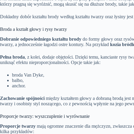
którzy pragną się wyróżnić, mogą skusić się na dłuższe brody, takie ja
Dokładny dobór kształtu brody według kształtu twarzy oraz łysiny je
Broda a kształt głowy i rysy twarzy
Dobranie odpowiedniego kształtu brody
do formy głowy oraz rysów
twarzy, a jednocześnie łagodzi ostre kontury. Na przykład
kozia bród
Pełna broda
, z kolei, dodaje objętości. Dzięki temu, kanciaste rysy 
uniknąć efektu nieproporcjonalności. Opcje takie jak:
broda Van Dyke,
balbo,
anchor.
Zachowanie spójności
między kształtem głowy a dobraną brodą jest ni
twarzy i osobisty styl noszącego, co z pewnością wpłynie na jego pewn
Proporcje twarzy: wyszczuplenie i wyrównanie
Proporcje twarzy
mają ogromne znaczenie dla mężczyzn, zwłaszcza dl
kilka przykładów: