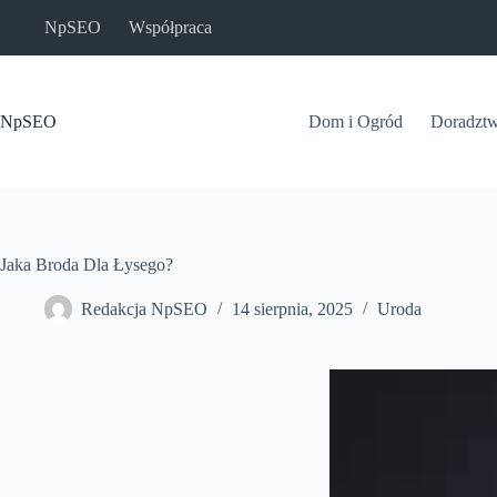
Przejdź
NpSEO
Współpraca
do
treści
NpSEO
Dom i Ogród
Doradzt
Jaka Broda Dla Łysego?
Redakcja NpSEO
14 sierpnia, 2025
Uroda