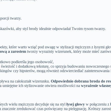
porcji twarzy.
azówki, aby styl brody idealnie odpowiadał Twoim rysom twarzy.
spekty, które warto wziąć pod uwagę w stylizacji mężczyzn z łysymi g
łową a zarostem
tworzy wyrazisty wizerunek, który może mieć zarówno
atkowo podkreśla jego osobowość,
ą świeżość i dodatkową teksturę, co sprzyja budowaniu nowoczesnego s
wikingów czy hipsterów, mogą również odzwierciedlać zainteresowania i
wpływa na całokształt wizerunku.
Odpowiednio dobrana broda do reszt
a umiejętne ich stylizowanie otwiera możliwości na
wyrażenie własneg
órych wielu mężczyzn decyduje się na styl
łysej głowy
w połączeniu z
a znacznie zredukować czas poświęcany na pielęgnację. Krótszy zarost