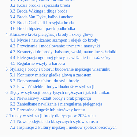
3.2
Kozia bródka i spiczasta broda
3.3
Broda Wikinga i długa broda
3.4
Broda Van Dyke, balbo i anchor
3.5
Broda Garibaldi i rosyjska broda
3.6
Broda hipstera i pasek podbródka
4
Kluczowe kroki pielęgnacji brody i skóry głowy
4.1
Mycie i nawilżanie: szampon i olejek do brody
4.2
Przycinanie i modelowanie: trymery i maszynki
4.3
Kosmetyki do brody: balsamy, woski, naturalne składniki
4.4
Pielęgnacja ogolonej głowy: nawilżanie i masaż skóry
4.5
Regularne wizyty u barbera
5
Stylizacja brody i ubioru: budowanie męskiego wizerunku
5.1
Kontrasty między gładką głową a zarostem
5.2
Dopasowanie ubioru do stylu brody
5.3
Pewność siebie i indywidualność w stylizacji
6
Błędy w stylizacji brody łysych mężczyzn i jak ich unikać
6.1
Niewłaściwy kształt brody i brak proporcji
6.2
Zaniedbane nawilżanie i nieregularna pielęgnacja
6.3
Przesadna długość lub nierówny kontur
7
Trendy w stylizacji brody dla łysego w 2024 roku
7.1
Nowe podejścia do klasycznych stylów zarostu
7.2
Inspiracje z kultury męskiej i mediów społecznościowych