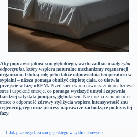
Aby poprawić jakość snu głębokiego, warto zadbać o
stały rytm
odpoczynku
, który wspiera naturalne mechanizmy regeneracji
organizmu.
Istotną rolę pełni także odpowiednia temperatura w
sypialni – niższa pomaga obniżyć ciepłotę ciała, co ułatwia
przejście w fazę nREM.
Przed snem warto również zminimalizować
stres i uspokoić emocje, co
pomaga wyciszyć umysł i zapewnia
bardziej satysfakcjonujący, głęboki sen.
Nie można zapominać o
trosce o odporność
zdrowy styl życia wspiera intensywność snu
regenerującego oraz procesy naprawcze zachodzące podczas tej
fazy.
1
Jak przebiega faza snu głębokiego w cyklu dobowym?