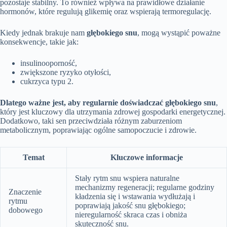
pozostaje stabilny. To również wpływa na prawidłowe działanie
hormonów, które regulują glikemię oraz wspierają termoregulację.
Kiedy jednak brakuje nam
głębokiego snu
, mogą wystąpić poważne
konsekwencje, takie jak:
insulinooporność,
zwiększone ryzyko otyłości,
cukrzyca typu 2.
Dlatego ważne jest, aby regularnie doświadczać głębokiego snu
,
który jest kluczowy dla utrzymania zdrowej gospodarki energetycznej.
Dodatkowo, taki sen przeciwdziała różnym zaburzeniom
metabolicznym, poprawiając ogólne samopoczucie i zdrowie.
Temat
Kluczowe informacje
Stały rytm snu wspiera naturalne
mechanizmy regeneracji; regularne godziny
Znaczenie
kładzenia się i wstawania wydłużają i
rytmu
poprawiają jakość snu głębokiego;
dobowego
nieregularność skraca czas i obniża
skuteczność snu.