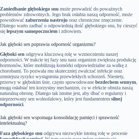
Zaniedbanie głębokiego snu
może prowadzić do poważnych
problemów zdrowotnych. Jego brak osłabia naszą odporność, może
powodować
zaburzenia nastroju
oraz chroniczne zmęczenie.
Dlatego warto zadbać o odpowiednią ilość głębokiego snu, by cieszyć
się
lepszym samopoczuciem
i zdrowiem.
Jak głęboki sen poprawia odporność organizmu?
Głęboki sen
odgrywa kluczową rolę w wzmocnieniu naszej
odporności. W trakcie tej fazy snu nasz organizm zwiększa produkcję
hormonów, które mobilizują komórki odpowiedzialne za walkę z
chorobami. To pozwala mu skuteczniej zwalczać infekcje oraz
zmniejsza ryzyko wystąpienia przewlekłych schorzeń. Niestety,
przerwy w głębokim śnie, często spowodowane
bezdechem sennym
,
mogą osłabiać ten korzystny mechanizm, co w efekcie obniża naszą
naturalną obronę. Dlatego tak istotne jest, aby dbać o regularny i
nieprzerwany sen wolnofalowy, który jest fundamentem
silnej
odporności
.
Jak głęboki sen wspomaga konsolidację pamięci i sprawność
intelektualną?
Faza głębokiego snu
odgrywa niezwykle istotną rolę w procesie
konsolidacji pamięci
. W tym czasie nasz mózg zajmuje się