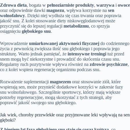
Zdrowa dieta
, bogata w
pełnoziarniste produkty
,
warzywa
i
owoce
oraz odpowiednie dawki
magnezu
, wpływa korzystnie na
sen
wolnofalowy
. Dzięki niej wydłuża się czas trwania oraz poprawia
jakość snu. Z kolei stosowanie diety niskowęglodanowej może
przyczynić się do lepszej regulacji
metabolizmu
, co sprzyja
osiągnięciu
głębokiego snu
.
Wprowadzenie
umiarkowanej aktywności fizycznej
do codziennego
życia z pewnością zwiększa ilość snu głębokiego i poprawia jego
strukturę. Warto jednak pamiętać, że
intensywne treningi
tuż przed
snem mogą być niekorzystne i prowadzić do skrócenia czasu snu.
Regularny ruch pozytywnie wpływa również na
zdrowie psychiczne
,
co z kolei wspiera regenerację organizmu podczas snu.
Rozważenie suplementacji
magnezem
oraz stosowanie ziół, które
wspierają sen, może przynieść dodatkowe korzyści w zakresie fazy
snu wolnofalowego. Szczególnie sportowcy, którzy mają większe
potrzeby regeneracyjne, mogą skorzystać z tych strategii, aby
poprawić jakość swojego snu głębokiego.
Jak wiek, choroby przewlekłe oraz przyjmowane leki wpływają na sen
głęboki?
Z biegiem lat faza głębokiego snu staje się coraz krótsza
, co