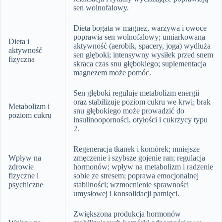
sen wolnofalowy.
Dieta bogata w magnez, warzywa i owoce
poprawia sen wolnofalowy; umiarkowana
Dieta i
aktywność (aerobik, spacery, joga) wydłuża
aktywność
sen głęboki; intensywny wysiłek przed snem
fizyczna
skraca czas snu głębokiego; suplementacja
magnezem może pomóc.
Sen głęboki reguluje metabolizm energii
oraz stabilizuje poziom cukru we krwi; brak
Metabolizm i
snu głębokiego może prowadzić do
poziom cukru
insulinooporności, otyłości i cukrzycy typu
2.
Regeneracja tkanek i komórek; mniejsze
Wpływ na
zmęczenie i szybsze gojenie ran; regulacja
zdrowie
hormonów; wpływ na metabolizm i radzenie
fizyczne i
sobie ze stresem; poprawa emocjonalnej
psychiczne
stabilności; wzmocnienie sprawności
umysłowej i konsolidacji pamięci.
Zwiększona produkcja hormonów