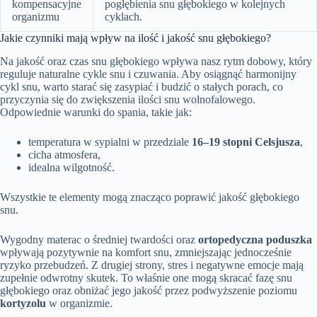
kompensacyjne
pogłębienia snu głębokiego w kolejnych
organizmu
cyklach.
Jakie czynniki mają wpływ na ilość i jakość snu głębokiego?
Na jakość oraz czas snu głębokiego wpływa nasz rytm dobowy, który
reguluje naturalne cykle snu i czuwania. Aby osiągnąć harmonijny
cykl snu, warto starać się zasypiać i budzić o stałych porach, co
przyczynia się do zwiększenia ilości snu wolnofalowego.
Odpowiednie warunki do spania, takie jak:
temperatura w sypialni w przedziale
16–19 stopni Celsjusza
,
cicha atmosfera,
idealna wilgotność.
Wszystkie te elementy mogą znacząco poprawić jakość głębokiego
snu.
Wygodny materac o średniej twardości oraz
ortopedyczna poduszka
wpływają pozytywnie na komfort snu, zmniejszając jednocześnie
ryzyko przebudzeń. Z drugiej strony, stres i negatywne emocje mają
zupełnie odwrotny skutek. To właśnie one mogą skracać fazę snu
głębokiego oraz obniżać jego jakość przez podwyższenie poziomu
kortyzolu
w organizmie.