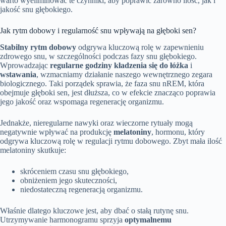
warto wyeliminować te czynniki, aby poprawić zarówno ilość, jak i
jakość snu głębokiego.
Jak rytm dobowy i regularność snu wpływają na głęboki sen?
Stabilny rytm dobowy
odgrywa kluczową rolę w zapewnieniu
zdrowego snu, w szczególności podczas fazy snu głębokiego.
Wprowadzając
regularne godziny kładzenia się do łóżka
i
wstawania
, wzmacniamy działanie naszego wewnętrznego zegara
biologicznego. Taki porządek sprawia, że faza snu nREM, która
obejmuje głęboki sen, jest dłuższa, co w efekcie znacząco poprawia
jego jakość oraz wspomaga regenerację organizmu.
Jednakże, nieregularne nawyki oraz wieczorne rytuały mogą
negatywnie wpływać na produkcję
melatoniny
, hormonu, który
odgrywa kluczową rolę w regulacji rytmu dobowego. Zbyt mała ilość
melatoniny skutkuje:
skróceniem czasu snu głębokiego,
obniżeniem jego skuteczności,
niedostateczną regeneracją organizmu.
Właśnie dlatego kluczowe jest, aby dbać o stałą rutynę snu.
Utrzymywanie harmonogramu sprzyja
optymalnemu