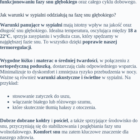
funkcjonowaniu fazy snu głębokiego
oraz całego cyklu dobowego.
Jak warunki w sypialni oddziałują na fazę snu głębokiego?
Warunki panujące w sypialni
mają istotny wpływ na jakość oraz
długość snu głębokiego. Idealna temperatura, oscylująca między
18 a
22°C
, sprzyja zasypianiu i wydłuża czas, który spędzamy w
najgłębszej fazie snu. To wszystko dzięki
poprawie naszej
termoregulacji
.
Wygodne łóżko
i
materac o średniej twardości
, w połączeniu z
ortopedyczną poduszką
, dostarczają ciału odpowiedniego wsparcia.
Minimalizuje to dyskomfort i zmniejsza ryzyko przebudzenia w nocy.
Ważne są również
warunki akustyczne i świetlne
w sypialni. Na
przykład:
stosowanie zatyczek do uszu,
włączanie białego lub różowego szumu,
które skutecznie tłumią hałasy z otoczenia.
Dobrze dobrane kołdry
i
pościel
, a także sprzyjające środowisko do
snu, przyczyniają się do stabilizowania i pogłębiania fazy snu
wolnofalowego.
Komfort snu
ma zatem kluczowe znaczenie dla
naszego zdrowia.