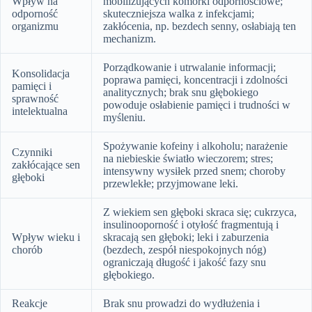
Wpływ na
mobilizujących komórki odpornościowe;
odporność
skuteczniejsza walka z infekcjami;
organizmu
zakłócenia, np. bezdech senny, osłabiają ten
mechanizm.
Porządkowanie i utrwalanie informacji;
Konsolidacja
poprawa pamięci, koncentracji i zdolności
pamięci i
analitycznych; brak snu głębokiego
sprawność
powoduje osłabienie pamięci i trudności w
intelektualna
myśleniu.
Spożywanie kofeiny i alkoholu; narażenie
Czynniki
na niebieskie światło wieczorem; stres;
zakłócające sen
intensywny wysiłek przed snem; choroby
głęboki
przewlekłe; przyjmowane leki.
Z wiekiem sen głęboki skraca się; cukrzyca,
insulinooporność i otyłość fragmentują i
Wpływ wieku i
skracają sen głęboki; leki i zaburzenia
chorób
(bezdech, zespół niespokojnych nóg)
ograniczają długość i jakość fazy snu
głębokiego.
Reakcje
Brak snu prowadzi do wydłużenia i