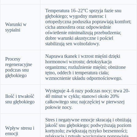
Temperatura 16–22°C sprzyja fazie snu
głębokiego; wygodny materac i
ortopedyczna poduszka poprawiają komfort;
Warunki w
cicha atmosfera oraz odpowiednie
sypialni
oświetlenie minimalizują przebudzenia;
dobre warunki akustyczne i pościel
stabilizują sen wolnofalowy.
Naprawa tkanek i wzrost mięśni dzięki
Procesy
hormonowi wzrostu; detoksykacja
regeneracyjne
organizmu; rozluźnienie mięśni; obniżone
podczas snu
tętno, oddech i temperatura ciała;
głębokiego
wzmocnienie układu odpornościowego.
Występuje 4–6 razy podczas nocy; trwa 20-
Ilość i trwałość
40 minut w cyklu; stanowi około 20%
snu głębokiego
całkowitego snu; najczęściej w pierwszej
połowie nocy.
Stres i negatywne emocje skracają i obniżają
jakość snu głębokiego; podwyższają poziom
Wpływ stresu i
kortyzolu; zwiększają ryzyko bezsenności;
emocji
relaksacja i rytuały wyciszające poprawiają