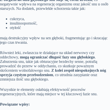
negatywnie wpływa na regenerację organizmu oraz jakość snu u osób
starszych. Na dodatek, przewlekłe schorzenia takie jak:
cukrzyca,
insulinooporność,
otyłość
mają destrukcyjny wpływ na sen głęboki, fragmentując go i skracając
jego czas trwania.
Również leki, zwłaszcza te działające na układ nerwowy czy
oddechowy,
mogą ograniczać długość fazy snu głębokiego
.
Zaburzenia snu, takie jak obturacyjne bezdechy senne, potrafią
prowadzić do przerw w oddychaniu, co skutkuje poważnym
skróceniem wolnofalowego snu.
Z kolei zespół niespokojnych nóg
sprzyja częstym przebudzeniom
, co utrudnia zasypianie oraz
zmniejsza ilość snu głębokiego.
Wszystkie te elementy osłabiają efektywność procesów
regeneracyjnych, które mają miejsce w tej kluczowej fazie snu.
Powiązane wpisy: