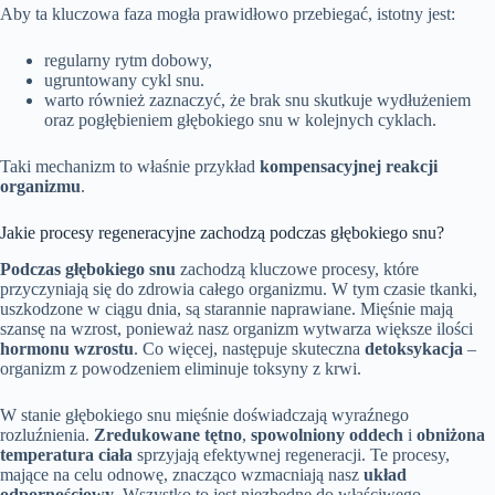
Aby ta kluczowa faza mogła prawidłowo przebiegać, istotny jest:
regularny rytm dobowy,
ugruntowany cykl snu.
warto również zaznaczyć, że brak snu skutkuje wydłużeniem
oraz pogłębieniem głębokiego snu w kolejnych cyklach.
Taki mechanizm to właśnie przykład
kompensacyjnej reakcji
organizmu
.
Jakie procesy regeneracyjne zachodzą podczas głębokiego snu?
Podczas głębokiego snu
zachodzą kluczowe procesy, które
przyczyniają się do zdrowia całego organizmu. W tym czasie tkanki,
uszkodzone w ciągu dnia, są starannie naprawiane. Mięśnie mają
szansę na wzrost, ponieważ nasz organizm wytwarza większe ilości
hormonu wzrostu
. Co więcej, następuje skuteczna
detoksykacja
–
organizm z powodzeniem eliminuje toksyny z krwi.
W stanie głębokiego snu mięśnie doświadczają wyraźnego
rozluźnienia.
Zredukowane tętno
,
spowolniony oddech
i
obniżona
temperatura ciała
sprzyjają efektywnej regeneracji. Te procesy,
mające na celu odnowę, znacząco wzmacniają nasz
układ
odpornościowy
. Wszystko to jest niezbędne do właściwego