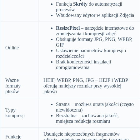
Funkcja
Skróty
do automatyzacji
procesów
Wbudowany edytor w aplikacji Zdjęcia
ResizePixel
– narzędzie internetowe do
zmniejszania i kompresji zdjęć
Obsługuje formaty JPG, PNG, WEBP,
GIF
Online
Ustawienie parametrów kompresji i
rozdzielczości
Brak konieczności instalacji
oprogramowania
Ważne
HEIF, WEBP, PNG, JPG – HEIF i WEBP
formaty
oferują mniejszy rozmiar przy wysokiej
plików
jakości
Stratna – możliwa utrata jakości (często
Typy
niewidoczna)
kompresji
Bezstratna – zachowana jakość,
mniejsza redukcja rozmiaru
Usunięcie niepotrzebnych fragmentów
Funkcje
zdjęcia, zmniejszenie wymiarów i rozmiaru