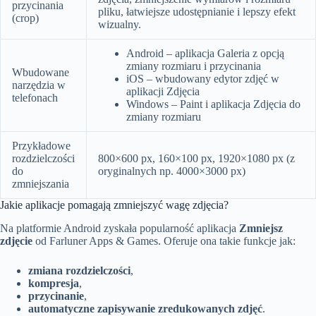
przycinania
pliku, łatwiejsze udostępnianie i lepszy efekt
(crop)
wizualny.
Android – aplikacja Galeria z opcją
zmiany rozmiaru i przycinania
Wbudowane
iOS – wbudowany edytor zdjęć w
narzędzia w
aplikacji Zdjęcia
telefonach
Windows – Paint i aplikacja Zdjęcia do
zmiany rozmiaru
Przykładowe
rozdzielczości
800×600 px, 160×100 px, 1920×1080 px (z
do
oryginalnych np. 4000×3000 px)
zmniejszania
Jakie aplikacje pomagają zmniejszyć wagę zdjęcia?
Na platformie Android zyskała popularność aplikacja
Zmniejsz
zdjęcie
od Farluner Apps & Games. Oferuje ona takie funkcje jak:
zmiana rozdzielczości
,
kompresja
,
przycinanie
,
automatyczne zapisywanie zredukowanych zdjęć
.