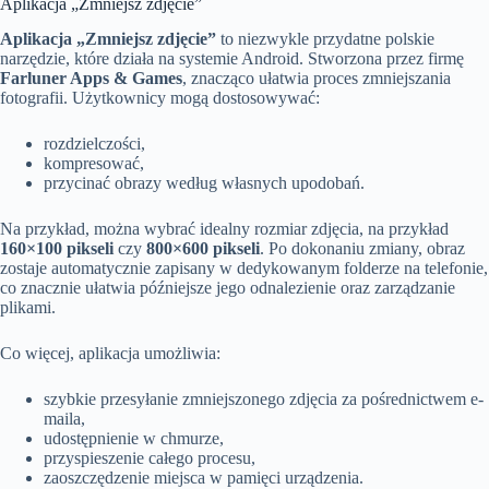
Aplikacja „Zmniejsz zdjęcie”
Aplikacja „Zmniejsz zdjęcie”
to niezwykle przydatne polskie
narzędzie, które działa na systemie Android. Stworzona przez firmę
Farluner Apps & Games
, znacząco ułatwia proces zmniejszania
fotografii. Użytkownicy mogą dostosowywać:
rozdzielczości,
kompresować,
przycinać obrazy według własnych upodobań.
Na przykład, można wybrać idealny rozmiar zdjęcia, na przykład
160×100 pikseli
czy
800×600 pikseli
. Po dokonaniu zmiany, obraz
zostaje automatycznie zapisany w dedykowanym folderze na telefonie,
co znacznie ułatwia późniejsze jego odnalezienie oraz zarządzanie
plikami.
Co więcej, aplikacja umożliwia:
szybkie przesyłanie zmniejszonego zdjęcia za pośrednictwem e-
maila,
udostępnienie w chmurze,
przyspieszenie całego procesu,
zaoszczędzenie miejsca w pamięci urządzenia.