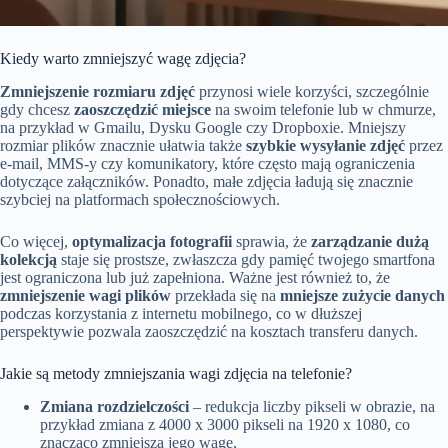
Kiedy warto zmniejszyć wagę zdjęcia?
Zmniejszenie rozmiaru zdjęć
przynosi wiele korzyści, szczególnie
gdy chcesz
zaoszczędzić miejsce
na swoim telefonie lub w chmurze,
na przykład w Gmailu, Dysku Google czy Dropboxie. Mniejszy
rozmiar plików znacznie ułatwia także
szybkie wysyłanie zdjęć
przez
e-mail, MMS-y czy komunikatory, które często mają ograniczenia
dotyczące załączników. Ponadto, małe zdjęcia ładują się znacznie
szybciej na platformach społecznościowych.
Co więcej,
optymalizacja fotografii
sprawia, że
zarządzanie dużą
kolekcją
staje się prostsze, zwłaszcza gdy pamięć twojego smartfona
jest ograniczona lub już zapełniona. Ważne jest również to, że
zmniejszenie wagi plików
przekłada się na
mniejsze zużycie danych
podczas korzystania z internetu mobilnego, co w dłuższej
perspektywie pozwala zaoszczędzić na kosztach transferu danych.
Jakie są metody zmniejszania wagi zdjęcia na telefonie?
Zmiana rozdzielczości
– redukcja liczby pikseli w obrazie, na
przykład zmiana z 4000 x 3000 pikseli na 1920 x 1080, co
znacząco zmniejsza jego wagę,