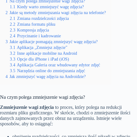
1
Na czym polega zmniejszenie wagi zdjęcia?
1.1
Kiedy warto zmniejszyć wagę zdjęcia?
2
Jakie są metody zmniejszania wagi zdjęcia na telefonie?
2.1
Zmiana rozdzielczości zdjęcia
2.2
Zmiana formatu pliku
2.3
Kompresja zdjęcia
2.4
Przycinanie i kadrowanie
3
Jakie aplikacje pomagają zmniejszyć wagę zdjęcia?
3.1
Aplikacja „Zmniejsz zdjęcie”
3.2
Inne aplikacje mobilne na Android
3.3
Opcje dla iPhone i iPad (iOS)
3.4
Aplikacja Galeria oraz wbudowany edytor zdjęć
3.5
Narzędzia online do zmniejszania zdjęć
4
Jak zmniejszyć wagę zdjęcia na Androidzie?
Na czym polega zmniejszenie wagi zdjęcia?
Zmniejszenie wagi zdjęcia
to proces, który polega na redukcji
rozmiaru pliku graficznego. W skrócie, chodzi o zmniejszenie ilości
danych zajmowanych przez obraz na urządzeniu. Istnieje wiele
sposobów, aby to osiągnąć:
obniżenie rozdzielczości, co zmniejsza ilość pikseli w zdjęciu,