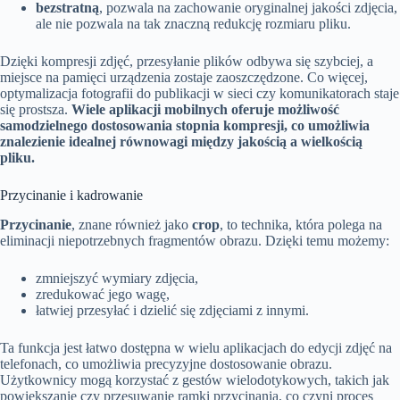
bezstratną
, pozwala na zachowanie oryginalnej jakości zdjęcia,
ale nie pozwala na tak znaczną redukcję rozmiaru pliku.
Dzięki kompresji zdjęć, przesyłanie plików odbywa się szybciej, a
miejsce na pamięci urządzenia zostaje zaoszczędzone. Co więcej,
optymalizacja fotografii do publikacji w sieci czy komunikatorach staje
się prostsza.
Wiele aplikacji mobilnych oferuje możliwość
samodzielnego dostosowania stopnia kompresji, co umożliwia
znalezienie idealnej równowagi między jakością a wielkością
pliku.
Przycinanie i kadrowanie
Przycinanie
, znane również jako
crop
, to technika, która polega na
eliminacji niepotrzebnych fragmentów obrazu. Dzięki temu możemy:
zmniejszyć wymiary zdjęcia,
zredukować jego wagę,
łatwiej przesyłać i dzielić się zdjęciami z innymi.
Ta funkcja jest łatwo dostępna w wielu aplikacjach do edycji zdjęć na
telefonach, co umożliwia precyzyjne dostosowanie obrazu.
Użytkownicy mogą korzystać z gestów wielodotykowych, takich jak
powiększanie czy przesuwanie ramki przycinania, co czyni proces