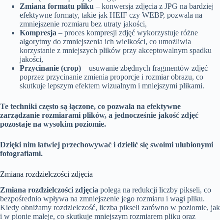
Zmiana formatu pliku
– konwersja zdjęcia z JPG na bardziej
efektywne formaty, takie jak HEIF czy WEBP, pozwala na
zmniejszenie rozmiaru bez utraty jakości,
Kompresja
– proces kompresji zdjęć wykorzystuje różne
algorytmy do zmniejszenia ich wielkości, co umożliwia
korzystanie z mniejszych plików przy akceptowalnym spadku
jakości,
Przycinanie (crop)
– usuwanie zbędnych fragmentów zdjęć
poprzez przycinanie zmienia proporcje i rozmiar obrazu, co
skutkuje lepszym efektem wizualnym i mniejszymi plikami.
Te techniki często są łączone, co pozwala na efektywne
zarządzanie rozmiarami plików, a jednocześnie jakość zdjęć
pozostaje na wysokim poziomie.
Dzięki nim łatwiej przechowywać i dzielić się swoimi ulubionymi
fotografiami.
Zmiana rozdzielczości zdjęcia
Zmiana rozdzielczości zdjęcia
polega na redukcji liczby pikseli, co
bezpośrednio wpływa na zmniejszenie jego rozmiaru i wagi pliku.
Kiedy obniżamy rozdzielczość, liczba pikseli zarówno w poziomie, jak
i w pionie maleje, co skutkuje mniejszym rozmiarem pliku oraz