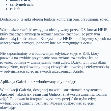
centymetrach
,
calach
.
Dodatkowo, te apki oferują funkcje kompresji oraz przycinania zdjęć.
Warto także zwrócić uwagę na obsługiwany przez iOS format
HEIF
,
który znacząco zmniejsza rozmiar plików, zachowując przy tym
doskonałą jakość obrazu. Korzystanie z
HEIF
to efektywny sposób na
oszczędzanie pamięci, jednocześnie nie rezygnując z detali.
Nie zapominajmy o wbudowanym edytorze zdjęć w iOS, który
pozwala na szybkie przycinanie oraz zmianę rozdzielczości, co
również pomaga w zmniejszeniu wagi zdjęć. Dzięki tym wszystkim
narzędziom, użytkownicy mogą cieszyć się łatwością i efektywnością
w optymalizacji zdjęć na swoich urządzeniach Apple.
Aplikacja Galeria oraz wbudowany edytor zdjęć
W aplikacji
Galeria
, dostępnej na wielu smartfonach z systemem
Android
, takich jak
Samsung Galaxy
, z łatwością zmienisz rozmiar
zdjęć. Po otwarciu fotografii wystarczy przejść do trybu edycji i
wybrać opcję zmiany rozmiaru. Możesz dostosować zdjęcie,
określając: