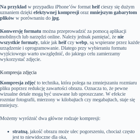
Na przykład
w przypadku iPhone’ów format
heif
cieszy się dużym
uznaniem dzięki
efektywnej kompresji
oraz
mniejszym gabarytom
plików
w porównaniu do
jpg
.
Konwersję formatu
można przeprowadzić za pomocą aplikacji
mobilnych lub narzędzi online. Należy jednak pamiętać, że
nie
wszystkie formaty
, takie jak
heif
czy
webp
, są wspierane przez każde
urządzenie i oprogramowanie. Dlatego przy wybieraniu formatu
wyjściowego warto uwzględnić, do jakiego celu zamierzamy
wykorzystać zdjęcie.
Kompresja zdjęcia
Kompresja zdjęć
to technika, która polega na zmniejszaniu rozmiaru
pliku poprzez redukcję zawartości obrazu. Oznacza to, że pewne
wizualne detale mogą być usuwane lub uproszczane. W efekcie
rozmiar fotografii, mierzony w kilobajtach czy megabajtach, staje się
mniejszy.
Możemy wyróżnić dwa główne rodzaje kompresji:
stratną
, jakość obrazu może ulec pogorszeniu, chociaż często
jest to niewidoczne dla oka,