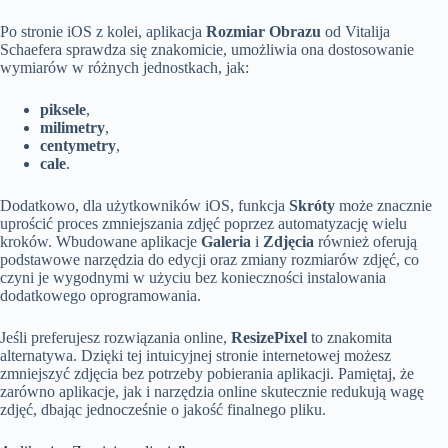
Po stronie iOS z kolei, aplikacja
Rozmiar Obrazu
od Vitalija
Schaefera sprawdza się znakomicie, umożliwia ona dostosowanie
wymiarów w różnych jednostkach, jak:
piksele
,
milimetry
,
centymetry
,
cale
.
Dodatkowo, dla użytkowników iOS, funkcja
Skróty
może znacznie
uprościć proces zmniejszania zdjęć poprzez automatyzację wielu
kroków. Wbudowane aplikacje
Galeria
i
Zdjęcia
również oferują
podstawowe narzędzia do edycji oraz zmiany rozmiarów zdjęć, co
czyni je wygodnymi w użyciu bez konieczności instalowania
dodatkowego oprogramowania.
Jeśli preferujesz rozwiązania online,
ResizePixel
to znakomita
alternatywa. Dzięki tej intuicyjnej stronie internetowej możesz
zmniejszyć zdjęcia bez potrzeby pobierania aplikacji. Pamiętaj, że
zarówno aplikacje, jak i narzędzia online skutecznie redukują wagę
zdjęć, dbając jednocześnie o jakość finalnego pliku.