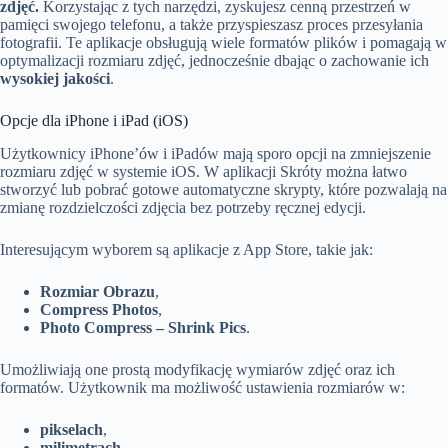
zdjęć.
Korzystając z tych narzędzi, zyskujesz cenną przestrzeń w
pamięci swojego telefonu, a także przyspieszasz proces przesyłania
fotografii. Te aplikacje obsługują wiele formatów plików i pomagają w
optymalizacji rozmiaru zdjęć, jednocześnie dbając o zachowanie ich
wysokiej jakości
.
Opcje dla iPhone i iPad (iOS)
Użytkownicy iPhone’ów i iPadów mają sporo opcji na zmniejszenie
rozmiaru zdjęć w systemie iOS. W aplikacji Skróty można łatwo
stworzyć lub pobrać gotowe automatyczne skrypty, które pozwalają na
zmianę rozdzielczości zdjęcia bez potrzeby ręcznej edycji.
Interesującym wyborem są aplikacje z App Store, takie jak:
Rozmiar Obrazu
,
Compress Photos
,
Photo Compress – Shrink Pics
.
Umożliwiają one prostą modyfikację wymiarów zdjęć oraz ich
formatów. Użytkownik ma możliwość ustawienia rozmiarów w:
pikselach
,
milimetrach
,