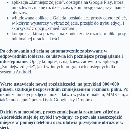
aplikacja „Zmniejsz zdjęcie”, dostępna na Google Play, która
umożliwia zmianę rozdzielczości, kompresję oraz przycinanie
obrazów,
wbudowana aplikacja Galeria, posiadająca prosty edytor zdjęć,
w którym wystarczy wybrać zdjęcie, przejść do trybu edycji i
skorzystać z opcji „Zmień rozmiar”,
kompresja, która pozwala na zmniejszenie rozmiaru pliku przy
minimalnej utracie jakości.
Po edytowaniu zdjęcia są automatycznie zapisywane w
odpowiednim folderze, co ułatwia ich późniejsze przeglądanie i
udostępnianie.
Opcję kompresji znajdziesz zarówno w aplikacji
„Zmniejsz zdjęcie”, jak i w innych programach dostępnych dla
systemu Android.
Warto ustawienie nowej rozdzielczości, na przykład 800×600
pikseli, skutkuje bezpośrednim zmniejszeniem rozmiaru pliku.
Po
ukończeniu edycji zdjęcie można łatwo wysłać e-mailem, MMS-em, a
także udostępnić przez Dysk Google czy Dropbox.
Dzięki tym metodom, proces zmniejszania rozmiaru zdjęć na
Androidzie staje się szybki i wydajny, co pozwala zaoszczędzić
miejsce w pamięci telefonu oraz ułatwia przesyłanie obrazów w
sieci.