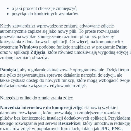
o jaki procent chcesz je zmniejszyć,
przyciąć do konkretnych wymiarów.
Kiedy zatwierdzisz wprowadzone zmiany, edytowane zdjęcie
automatycznie zapisze się jako nowy plik. To proste rozwiązanie
pozwala na szybkie zmniejszenie rozmiaru pliku bez potrzeby
korzystania z dodatkowych aplikacji. Co więcej, na komputerach z
systemem
Windows
podobne funkcje znajdziesz w programie
Paint
oraz w aplikacji
Zdjęcia
, które również umożliwiają wygodną edycję i
zmianę rozmiaru obrazów.
Pamiętaj
, aby regularnie aktualizować oprogramowanie. Dzięki temu
nie tylko zagwarantujesz sprawne działanie narzędzi do edycji, ale
także zyskasz dostęp do nowych funkcji, które mogą wzbogacić twoje
doświadczenia związane z edytowaniem zdjęć.
Narzędzia online do zmniejszania zdjęć
Narzędzia internetowe do kompresji zdjęć
stanowią szybkie i
darmowe rozwiązania, które pozwalają na zmniejszenie rozmiaru
plików bez konieczności instalacji dodatkowych aplikacji. Przykładem
takiego rozwiązania jest serwis
ResizePixel
, który umożliwia redukcję
rozmiarów zdjęć w popularnych formatach, takich jak
JPG
,
PNG
,