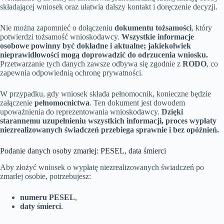
składającej wniosek oraz ułatwia dalszy kontakt i doręczenie decyzji.
Nie można zapomnieć o dołączeniu
dokumentu tożsamości
, który
potwierdzi tożsamość wnioskodawcy.
Wszystkie informacje
osobowe powinny być dokładne i aktualne; jakiekolwiek
nieprawidłowości mogą doprowadzić do odrzucenia wniosku.
Przetwarzanie tych danych zawsze odbywa się zgodnie z
RODO
, co
zapewnia odpowiednią ochronę prywatności.
W przypadku, gdy wniosek składa pełnomocnik, konieczne będzie
załączenie
pełnomocnictwa
. Ten dokument jest dowodem
upoważnienia do reprezentowania wnioskodawcy.
Dzięki
starannemu uzupełnieniu wszystkich informacji, proces wypłaty
niezrealizowanych świadczeń przebiega sprawnie i bez opóźnień.
Podanie danych osoby zmarłej: PESEL, data śmierci
Aby złożyć wniosek o wypłatę niezrealizowanych świadczeń po
zmarłej osobie, potrzebujesz:
numeru PESEL
,
daty śmierci
.