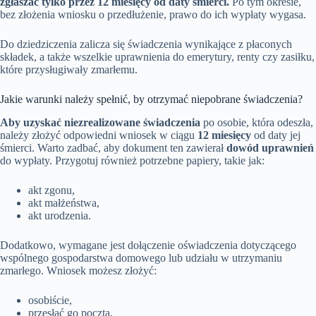
zgłaszać tylko przez 12 miesięcy od daty śmierci.
Po tym okresie,
bez złożenia wniosku o przedłużenie, prawo do ich wypłaty wygasa.
Do dziedziczenia zalicza się świadczenia wynikające z płaconych
składek, a także wszelkie uprawnienia do emerytury, renty czy zasiłku,
które przysługiwały zmarłemu.
Jakie warunki należy spełnić, by otrzymać niepobrane świadczenia?
Aby uzyskać niezrealizowane świadczenia
po osobie, która odeszła,
należy złożyć odpowiedni wniosek w ciągu
12 miesięcy
od daty jej
śmierci. Warto zadbać, aby dokument ten zawierał
dowód uprawnień
do wypłaty. Przygotuj również potrzebne papiery, takie jak:
akt zgonu,
akt małżeństwa,
akt urodzenia.
Dodatkowo, wymagane jest dołączenie oświadczenia dotyczącego
wspólnego gospodarstwa domowego lub udziału w utrzymaniu
zmarłego. Wniosek możesz złożyć:
osobiście,
przesłać go pocztą,