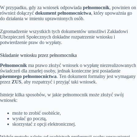
W przypadku, gdy za wniosek odpowiada
pełnomocnik
, powinien on
również dołączyć
dokument pełnomocnictwa
, który upoważnia go
do działania w imieniu uprawnionych osób.
Zgromadzenie wszystkich tych dokumentów umożliwi Zakładowi
Ubezpieczeń Społecznych dokładne rozpatrzenie wniosku i
potwierdzenie praw do wypłaty.
Składanie wniosku przez pełnomocnika
Pełnomocnik
ma prawo złożyć wniosek o wypłatę niezrealizowanych
świadczeń dla zmarłej osoby, jednak konieczne jest posiadanie
pisemnego pełnomocnictwa
. Ten dokument formalny jest wymagany
przez
ZUS
, aby rozpatrzyć i przyjąć taki wniosek.
Istnieje kilka sposobów, w jakie pełnomocnik może złożyć swój
wniosek:
może to zrobić osobiście,
wysłać go pocztą,
skorzystać z opcji elektronicznej.
Wybór metody zależy od osobistych preferencji osoby uprawnionej.