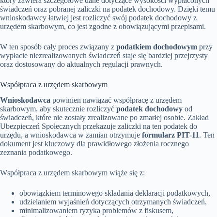
który zawiera szczegółowe dane dotyczące wysokości wypłaconych
świadczeń oraz pobranej zaliczki na podatek dochodowy. Dzięki temu
wnioskodawcy łatwiej jest rozliczyć swój podatek dochodowy z
urzędem skarbowym, co jest zgodne z obowiązującymi przepisami.
W ten sposób cały proces związany z
podatkiem dochodowym
przy
wypłacie niezrealizowanych świadczeń staje się bardziej przejrzysty
oraz dostosowany do aktualnych regulacji prawnych.
Współpraca z urzędem skarbowym
Wnioskodawca
powinien nawiązać współpracę z urzędem
skarbowym, aby skutecznie rozliczyć
podatek dochodowy
od
świadczeń, które nie zostały zrealizowane po zmarłej osobie. Zakład
Ubezpieczeń Społecznych przekazuje zaliczki na ten podatek do
urzędu, a wnioskodawca w zamian otrzymuje
formularz PIT-11
. Ten
dokument jest kluczowy dla prawidłowego złożenia rocznego
zeznania podatkowego.
Współpraca z urzędem skarbowym wiąże się z:
obowiązkiem terminowego składania deklaracji podatkowych,
udzielaniem wyjaśnień dotyczących otrzymanych świadczeń,
minimalizowaniem ryzyka problemów z fiskusem,