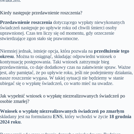
świadczeń.
Kiedy następuje przedawnienie roszczenia?
Przedawnienie roszczenia
dotyczącego wypłaty niewykonanych
świadczeń następuje po upływie roku od chwili śmierci osoby
uprawnionej. Czas ten liczy się od momentu, gdy orzeczenie
stwierdzające zgon stało się prawomocne.
Niemniej jednak, istnieje opcja, która pozwala na
przedłużenie tego
okresu
. Można to osiągnąć, składając odpowiedni wniosek o
kontynuację postępowania. Taki wniosek zatrzymuje bieg
przedawnienia, co daje dodatkowy czas na załatwienie spraw. Ważne
jest, aby pamiętać, że po upływie roku, jeśli nie podejmiemy działania,
nasze roszczenie wygasa. W takiej sytuacji nie będziemy w stanie
ubiegać się o wypłatę świadczeń, co warto mieć na uwadze.
Jak wypełnić wniosek o wypłatę niezrealizowanych świadczeń po
osobie zmarłej?
Wniosek o wypłatę niezrealizowanych świadczeń po zmarłym
składany jest na formularzu
ENS
, który wchodzi w życie
18 grudnia
2024 roku
.