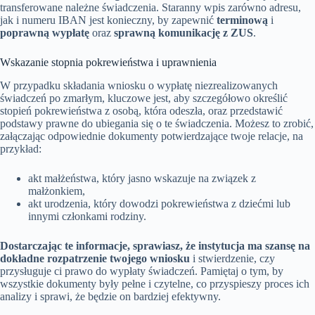
transferowane należne świadczenia. Staranny wpis zarówno adresu,
jak i numeru IBAN jest konieczny, by zapewnić
terminową
i
poprawną wypłatę
oraz
sprawną komunikację z ZUS
.
Wskazanie stopnia pokrewieństwa i uprawnienia
W przypadku składania wniosku o wypłatę niezrealizowanych
świadczeń po zmarłym, kluczowe jest, aby szczegółowo określić
stopień pokrewieństwa z osobą, która odeszła, oraz przedstawić
podstawy prawne do ubiegania się o te świadczenia. Możesz to zrobić,
załączając odpowiednie dokumenty potwierdzające twoje relacje, na
przykład:
akt małżeństwa, który jasno wskazuje na związek z
małżonkiem,
akt urodzenia, który dowodzi pokrewieństwa z dziećmi lub
innymi członkami rodziny.
Dostarczając te informacje, sprawiasz, że instytucja ma szansę na
dokładne rozpatrzenie twojego wniosku
i stwierdzenie, czy
przysługuje ci prawo do wypłaty świadczeń. Pamiętaj o tym, by
wszystkie dokumenty były pełne i czytelne, co przyspieszy proces ich
analizy i sprawi, że będzie on bardziej efektywny.