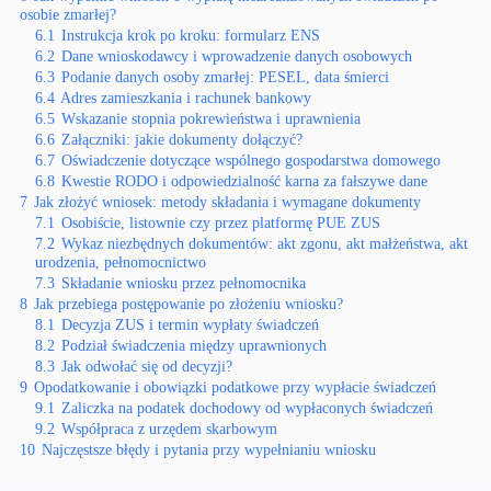
osobie zmarłej?
6.1
Instrukcja krok po kroku: formularz ENS
6.2
Dane wnioskodawcy i wprowadzenie danych osobowych
6.3
Podanie danych osoby zmarłej: PESEL, data śmierci
6.4
Adres zamieszkania i rachunek bankowy
6.5
Wskazanie stopnia pokrewieństwa i uprawnienia
6.6
Załączniki: jakie dokumenty dołączyć?
6.7
Oświadczenie dotyczące wspólnego gospodarstwa domowego
6.8
Kwestie RODO i odpowiedzialność karna za fałszywe dane
7
Jak złożyć wniosek: metody składania i wymagane dokumenty
7.1
Osobiście, listownie czy przez platformę PUE ZUS
7.2
Wykaz niezbędnych dokumentów: akt zgonu, akt małżeństwa, akt
urodzenia, pełnomocnictwo
7.3
Składanie wniosku przez pełnomocnika
8
Jak przebiega postępowanie po złożeniu wniosku?
8.1
Decyzja ZUS i termin wypłaty świadczeń
8.2
Podział świadczenia między uprawnionych
8.3
Jak odwołać się od decyzji?
9
Opodatkowanie i obowiązki podatkowe przy wypłacie świadczeń
9.1
Zaliczka na podatek dochodowy od wypłaconych świadczeń
9.2
Współpraca z urzędem skarbowym
10
Najczęstsze błędy i pytania przy wypełnianiu wniosku