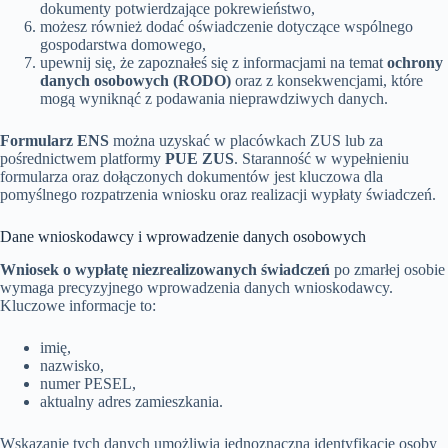
dokumenty potwierdzające pokrewieństwo,
możesz również dodać oświadczenie dotyczące wspólnego
gospodarstwa domowego,
upewnij się, że zapoznałeś się z informacjami na temat
ochrony
danych osobowych (RODO)
oraz z konsekwencjami, które
mogą wyniknąć z podawania nieprawdziwych danych.
Formularz ENS
można uzyskać w placówkach ZUS lub za
pośrednictwem platformy
PUE ZUS
. Staranność w wypełnieniu
formularza oraz dołączonych dokumentów jest kluczowa dla
pomyślnego rozpatrzenia wniosku oraz realizacji wypłaty świadczeń.
Dane wnioskodawcy i wprowadzenie danych osobowych
Wniosek o wypłatę niezrealizowanych świadczeń
po zmarłej osobie
wymaga precyzyjnego wprowadzenia danych wnioskodawcy.
Kluczowe informacje to:
imię,
nazwisko,
numer PESEL,
aktualny adres zamieszkania.
Wskazanie tych danych umożliwia jednoznaczną identyfikację osoby