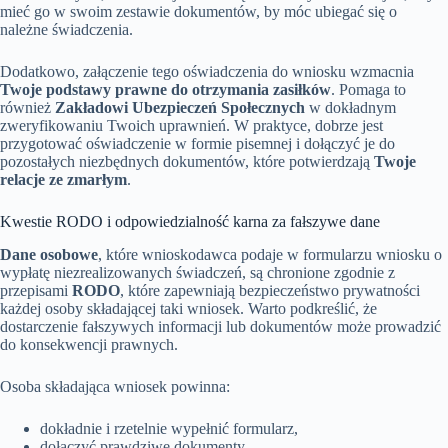
mieć go w swoim zestawie dokumentów, by móc ubiegać się o
należne świadczenia.
Dodatkowo, załączenie tego oświadczenia do wniosku wzmacnia
Twoje podstawy prawne do otrzymania zasiłków
. Pomaga to
również
Zakładowi Ubezpieczeń Społecznych
w dokładnym
zweryfikowaniu Twoich uprawnień. W praktyce, dobrze jest
przygotować oświadczenie w formie pisemnej i dołączyć je do
pozostałych niezbędnych dokumentów, które potwierdzają
Twoje
relacje ze zmarłym
.
Kwestie RODO i odpowiedzialność karna za fałszywe dane
Dane osobowe
, które wnioskodawca podaje w formularzu wniosku o
wypłatę niezrealizowanych świadczeń, są chronione zgodnie z
przepisami
RODO
, które zapewniają bezpieczeństwo prywatności
każdej osoby składającej taki wniosek. Warto podkreślić, że
dostarczenie fałszywych informacji lub dokumentów może prowadzić
do konsekwencji prawnych.
Osoba składająca wniosek powinna:
dokładnie i rzetelnie wypełnić formularz,
dołączyć prawdziwe dokumenty,