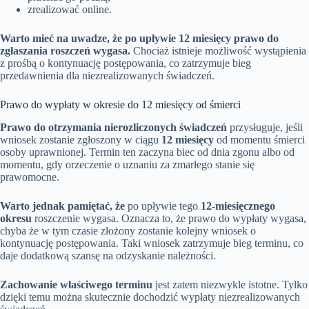
zrealizować online.
Warto mieć na uwadze, że po upływie 12 miesięcy prawo do
zgłaszania roszczeń wygasa.
Chociaż istnieje możliwość wystąpienia
z prośbą o kontynuację postępowania, co zatrzymuje bieg
przedawnienia dla niezrealizowanych świadczeń.
Prawo do wypłaty w okresie do 12 miesięcy od śmierci
Prawo do otrzymania nierozliczonych świadczeń
przysługuje, jeśli
wniosek zostanie zgłoszony w ciągu
12 miesięcy
od momentu śmierci
osoby uprawnionej. Termin ten zaczyna biec od dnia zgonu albo od
momentu, gdy orzeczenie o uznaniu za zmarłego stanie się
prawomocne.
Warto jednak pamiętać, że
po upływie tego
12-miesięcznego
okresu
roszczenie wygasa. Oznacza to, że prawo do wypłaty wygasa,
chyba że w tym czasie złożony zostanie kolejny wniosek o
kontynuację postępowania. Taki wniosek zatrzymuje bieg terminu, co
daje dodatkową szansę na odzyskanie należności.
Zachowanie właściwego terminu
jest zatem niezwykle istotne. Tylko
dzięki temu można skutecznie dochodzić wypłaty niezrealizowanych