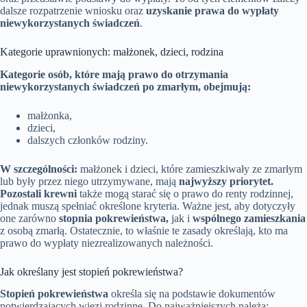
dalsze rozpatrzenie wniosku oraz
uzyskanie prawa do wypłaty
niewykorzystanych świadczeń
.
Kategorie uprawnionych: małżonek, dzieci, rodzina
Kategorie osób, które mają prawo do otrzymania
niewykorzystanych świadczeń po zmarłym, obejmują:
małżonka,
dzieci,
dalszych członków rodziny.
W szczególności:
małżonek i dzieci, które zamieszkiwały ze zmarłym
lub były przez niego utrzymywane, mają
najwyższy priorytet.
Pozostali krewni
także mogą starać się o prawo do renty rodzinnej,
jednak muszą spełniać określone kryteria. Ważne jest, aby dotyczyły
one zarówno
stopnia pokrewieństwa,
jak i
wspólnego zamieszkania
z osobą zmarłą. Ostatecznie, to właśnie te zasady określają, kto ma
prawo do wypłaty niezrealizowanych należności.
Jak określany jest stopień pokrewieństwa?
Stopień pokrewieństwa
określa się na podstawie dokumentów
potwierdzających więzi rodzinne. Do najważniejszych należą: