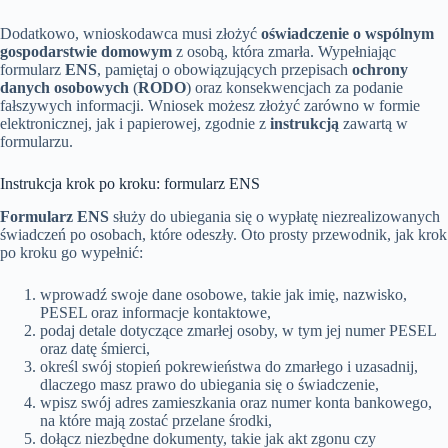
Dodatkowo, wnioskodawca musi złożyć
oświadczenie o wspólnym
gospodarstwie domowym
z osobą, która zmarła. Wypełniając
formularz
ENS
, pamiętaj o obowiązujących przepisach
ochrony
danych osobowych
(
RODO
) oraz konsekwencjach za podanie
fałszywych informacji. Wniosek możesz złożyć zarówno w formie
elektronicznej, jak i papierowej, zgodnie z
instrukcją
zawartą w
formularzu.
Instrukcja krok po kroku: formularz ENS
Formularz ENS
służy do ubiegania się o wypłatę niezrealizowanych
świadczeń po osobach, które odeszły. Oto prosty przewodnik, jak krok
po kroku go wypełnić:
wprowadź swoje dane osobowe, takie jak imię, nazwisko,
PESEL oraz informacje kontaktowe,
podaj detale dotyczące zmarłej osoby, w tym jej numer PESEL
oraz datę śmierci,
określ swój stopień pokrewieństwa do zmarłego i uzasadnij,
dlaczego masz prawo do ubiegania się o świadczenie,
wpisz swój adres zamieszkania oraz numer konta bankowego,
na które mają zostać przelane środki,
dołącz niezbędne dokumenty, takie jak akt zgonu czy