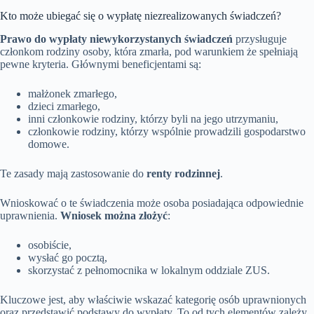
Kto może ubiegać się o wypłatę niezrealizowanych świadczeń?
Prawo do wypłaty niewykorzystanych świadczeń
przysługuje
członkom rodziny osoby, która zmarła, pod warunkiem że spełniają
pewne kryteria. Głównymi beneficjentami są:
małżonek zmarłego,
dzieci zmarłego,
inni członkowie rodziny, którzy byli na jego utrzymaniu,
członkowie rodziny, którzy wspólnie prowadzili gospodarstwo
domowe.
Te zasady mają zastosowanie do
renty rodzinnej
.
Wnioskować o te świadczenia może osoba posiadająca odpowiednie
uprawnienia.
Wniosek można złożyć
:
osobiście,
wysłać go pocztą,
skorzystać z pełnomocnika w lokalnym oddziale ZUS.
Kluczowe jest, aby właściwie wskazać kategorię osób uprawnionych
oraz przedstawić podstawy do wypłaty. To od tych elementów zależy