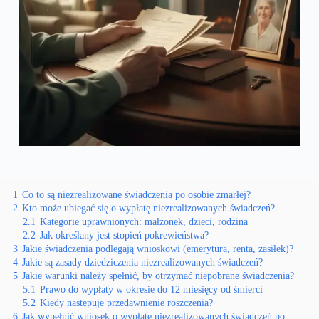
1
Co to są niezrealizowane świadczenia po osobie zmarłej?
2
Kto może ubiegać się o wypłatę niezrealizowanych świadczeń?
2.1
Kategorie uprawnionych: małżonek, dzieci, rodzina
2.2
Jak określany jest stopień pokrewieństwa?
3
Jakie świadczenia podlegają wnioskowi (emerytura, renta, zasiłek)?
4
Jakie są zasady dziedziczenia niezrealizowanych świadczeń?
5
Jakie warunki należy spełnić, by otrzymać niepobrane świadczenia?
5.1
Prawo do wypłaty w okresie do 12 miesięcy od śmierci
5.2
Kiedy następuje przedawnienie roszczenia?
6
Jak wypełnić wniosek o wypłatę niezrealizowanych świadczeń po