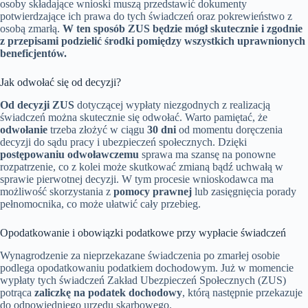
osoby składające wnioski muszą przedstawić dokumenty
potwierdzające ich prawa do tych świadczeń oraz pokrewieństwo z
osobą zmarłą.
W ten sposób ZUS będzie mógł skutecznie i zgodnie
z przepisami podzielić środki pomiędzy wszystkich uprawnionych
beneficjentów.
Jak odwołać się od decyzji?
Od decyzji ZUS
dotyczącej wypłaty niezgodnych z realizacją
świadczeń można skutecznie się odwołać. Warto pamiętać, że
odwołanie
trzeba złożyć w ciągu
30 dni
od momentu doręczenia
decyzji do sądu pracy i ubezpieczeń społecznych. Dzięki
postępowaniu odwoławczemu
sprawa ma szansę na ponowne
rozpatrzenie, co z kolei może skutkować zmianą bądź uchwałą w
sprawie pierwotnej decyzji. W tym procesie wnioskodawca ma
możliwość skorzystania z
pomocy prawnej
lub zasięgnięcia porady
pełnomocnika, co może ułatwić cały przebieg.
Opodatkowanie i obowiązki podatkowe przy wypłacie świadczeń
Wynagrodzenie za nieprzekazane świadczenia po zmarłej osobie
podlega opodatkowaniu podatkiem dochodowym. Już w momencie
wypłaty tych świadczeń Zakład Ubezpieczeń Społecznych (ZUS)
potrąca
zaliczkę na podatek dochodowy
, którą następnie przekazuje
do odpowiedniego urzędu skarbowego.