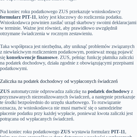
Na koniec roku podatkowego ZUS przekazuje wnioskodawcy
formularz PIT-11
, który jest kluczowy do rozliczenia podatku.
Wnioskodawca powinien zasilać urząd skarbowy swoimi deklaracjami
w terminie. Ważne jest również, aby prawidłowo uwzględnił
otrzymane świadczenia w rocznym zestawieniu.
Taka współpraca jest niezbędna, aby uniknąć problemów związanych
z niewłaściwym rozliczeniem podatkowym, ponieważ mogą pojawić
się
konsekwencje finansowe
. ZUS, pełniąc funkcję płatnika zaliczki
na podatek dochodowy, działa zgodnie z obowiązującymi przepisami
podatkowymi.
Zaliczka na podatek dochodowy od wypłaconych świadczeń
ZUS
automatycznie odprowadza zaliczkę na
podatek dochodowy
z
przyznawanych niezrealizowanych świadczeń, a następnie przekazuje
te środki bezpośrednio do urzędu skarbowego. To rozwiązanie
oznacza, że wnioskodawca nie musi martwić się o samodzielne
płacenie podatku przy każdej wypłacie, ponieważ kwota zaliczki jest
potrącana od wypłacanych świadczeń.
Pod koniec roku podatkowego
ZUS
wystawia formularz
PIT-11
,