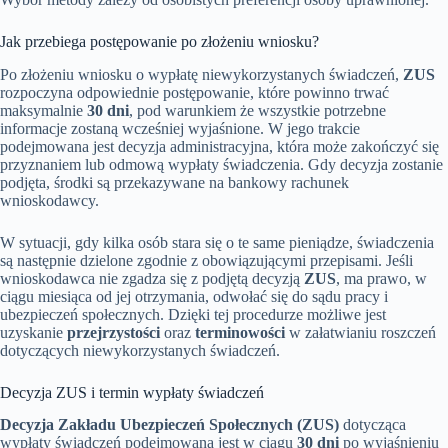
Jak przebiega postępowanie po złożeniu wniosku?
Po złożeniu wniosku o wypłatę niewykorzystanych świadczeń,
ZUS
rozpoczyna odpowiednie postępowanie, które powinno trwać
maksymalnie
30 dni
, pod warunkiem że wszystkie potrzebne
informacje zostaną wcześniej wyjaśnione. W jego trakcie
podejmowana jest decyzja administracyjna, która może zakończyć się
przyznaniem lub odmową wypłaty świadczenia. Gdy decyzja zostanie
podjęta, środki są przekazywane na bankowy rachunek
wnioskodawcy.
W sytuacji, gdy kilka osób stara się o te same pieniądze, świadczenia
są następnie dzielone zgodnie z obowiązującymi przepisami. Jeśli
wnioskodawca nie zgadza się z podjętą decyzją
ZUS
, ma prawo, w
ciągu miesiąca od jej otrzymania, odwołać się do sądu pracy i
ubezpieczeń społecznych. Dzięki tej procedurze możliwe jest
uzyskanie
przejrzystości
oraz
terminowości
w załatwianiu roszczeń
dotyczących niewykorzystanych świadczeń.
Decyzja ZUS i termin wypłaty świadczeń
Decyzja Zakładu Ubezpieczeń Społecznych (ZUS)
dotycząca
wypłaty świadczeń podejmowana jest w ciągu
30 dni
po wyjaśnieniu