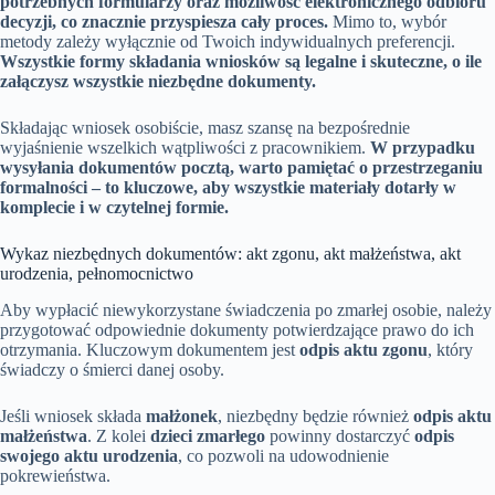
potrzebnych formularzy oraz możliwość elektronicznego odbioru
decyzji, co znacznie przyspiesza cały proces.
Mimo to, wybór
metody zależy wyłącznie od Twoich indywidualnych preferencji.
Wszystkie formy składania wniosków są legalne i skuteczne, o ile
załączysz wszystkie niezbędne dokumenty.
Składając wniosek osobiście, masz szansę na bezpośrednie
wyjaśnienie wszelkich wątpliwości z pracownikiem.
W przypadku
wysyłania dokumentów pocztą, warto pamiętać o przestrzeganiu
formalności – to kluczowe, aby wszystkie materiały dotarły w
komplecie i w czytelnej formie.
Wykaz niezbędnych dokumentów: akt zgonu, akt małżeństwa, akt
urodzenia, pełnomocnictwo
Aby wypłacić niewykorzystane świadczenia po zmarłej osobie, należy
przygotować odpowiednie dokumenty potwierdzające prawo do ich
otrzymania. Kluczowym dokumentem jest
odpis aktu zgonu
, który
świadczy o śmierci danej osoby.
Jeśli wniosek składa
małżonek
, niezbędny będzie również
odpis aktu
małżeństwa
. Z kolei
dzieci zmarłego
powinny dostarczyć
odpis
swojego aktu urodzenia
, co pozwoli na udowodnienie
pokrewieństwa.