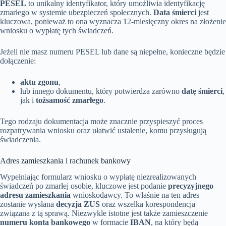
PESEL
to unikalny identyfikator, który umożliwia identyfikację
zmarłego w systemie ubezpieczeń społecznych.
Data śmierci
jest
kluczowa, ponieważ to ona wyznacza 12-miesięczny okres na złożenie
wniosku o wypłatę tych świadczeń.
Jeżeli nie masz numeru PESEL lub dane są niepełne, konieczne będzie
dołączenie:
aktu zgonu
,
lub innego dokumentu, który potwierdza zarówno
datę śmierci
,
jak i
tożsamość zmarłego
.
Tego rodzaju dokumentacja może znacznie przyspieszyć proces
rozpatrywania wniosku oraz ułatwić ustalenie, komu przysługują
świadczenia.
Adres zamieszkania i rachunek bankowy
Wypełniając formularz wniosku o wypłatę niezrealizowanych
świadczeń po zmarłej osobie, kluczowe jest podanie
precyzyjnego
adresu zamieszkania
wnioskodawcy. To właśnie na ten adres
zostanie wysłana
decyzja ZUS
oraz wszelka korespondencja
związana z tą sprawą. Niezwykle istotne jest także zamieszczenie
numeru konta bankowego
w formacie
IBAN
, na który będą