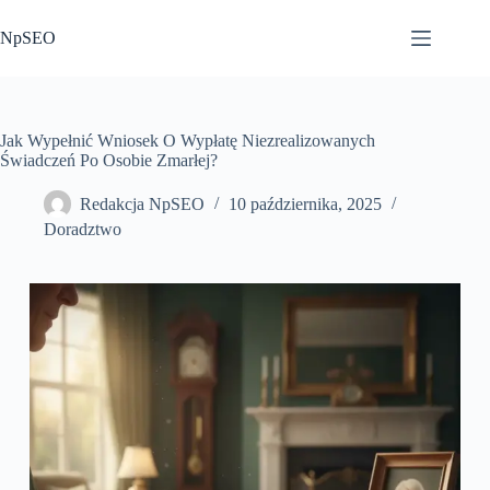
Przejdź
do
NpSEO
treści
Jak Wypełnić Wniosek O Wypłatę Niezrealizowanych
Świadczeń Po Osobie Zmarłej?
Redakcja NpSEO
10 października, 2025
Doradztwo