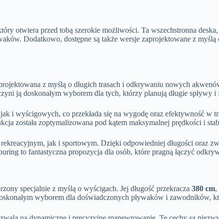
który otwiera przed tobą szerokie możliwości. Ta wszechstronna deska,
ków. Dodatkowo, dostępne są także wersje zaprojektowane z myślą o k
zaprojektowana z myślą o długich trasach i odkrywaniu nowych akwen
o czyni ją doskonałym wyborem dla tych, którzy planują długie spływy 
jak i wyścigowych, co przekłada się na wygodę oraz efektywność w tr
ja została zoptymalizowana pod kątem maksymalnej prędkości i stabi
rekreacyjnym, jak i sportowym. Dzięki odpowiedniej długości oraz zwr
ouring to fantastyczna propozycja dla osób, które pragną łączyć odkr
zony specjalnie z myślą o wyścigach. Jej długość przekracza
380 cm
,
ją doskonałym wyborem dla doświadczonych pływaków i zawodników, kt
zwala na dynamiczne i precyzyjne manewrowanie. Te cechy są niezwykl