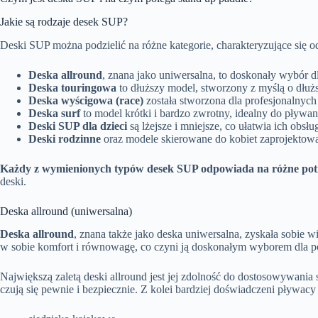
Jakie są rodzaje desek SUP?
Deski SUP można podzielić na różne kategorie, charakteryzujące się
Deska allround
, znana jako uniwersalna, to doskonały wybór dl
Deska touringowa
to dłuższy model, stworzony z myślą o dłużs
Deska wyścigowa (race)
została stworzona dla profesjonalnyc
Deska surf
to model krótki i bardzo zwrotny, idealny do pływani
Deski SUP dla dzieci
są lżejsze i mniejsze, co ułatwia ich obsłu
Deski rodzinne
oraz modele skierowane do kobiet zaprojektowan
Każdy z wymienionych typów desek SUP odpowiada na różne potr
deski.
Deska allround (uniwersalna)
Deska allround
, znana także jako deska uniwersalna, zyskała sobie w
w sobie komfort i równowagę, co czyni ją doskonałym wyborem dla po
Największą zaletą deski allround jest jej zdolność do dostosowywania
czują się pewnie i bezpiecznie. Z kolei bardziej doświadczeni pływa