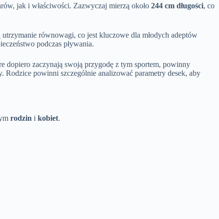
rów, jak i właściwości. Zazwyczaj mierzą około
244 cm długości
, co
iają utrzymanie równowagi, co jest kluczowe dla młodych adeptów
pieczeństwo podczas pływania.
tóre dopiero zaczynają swoją przygodę z tym sportem, powinny
wy. Rodzice powinni szczególnie analizować parametry desek, aby
 tym
rodzin
i
kobiet
.