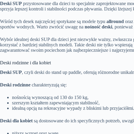
Deski SUP
przystosowane dla dzieci to specjalnie zaprojektowane m
sprzyja lepszej kontroli i stabilności podczas pływania. Dzięki lżejsze
Wśród tych desek najczęściej spotykane są modele typu
allround
ora
sportów wodnych. Warto zwrócić uwagę na
nośność deski
, ponieważ
Wybór idealnej deski SUP dla dzieci jest niezwykle ważny, zwłaszcza
korzystać z bardziej stabilnych modeli. Takie deski nie tylko wspier
zagwarantować swoim pociechom jak najbezpieczniejsze i najprzyjemn
Deski rodzinne i dla kobiet
Deski SUP
, czyli deski do stand up paddle, oferują różnorodne unik
Deski rodzinne
charakteryzują się:
nośnością wynoszącą od 130 do 150 kg,
szerszym kształtem zapewniającym stabilność,
idealną opcją na rekreacyjne wypady z bliskimi lub przyjaciółmi
Deski dla kobiet
są dostosowane do ich specyficznych potrzeb, uwzgl
niższy wzrost oraz wagę,