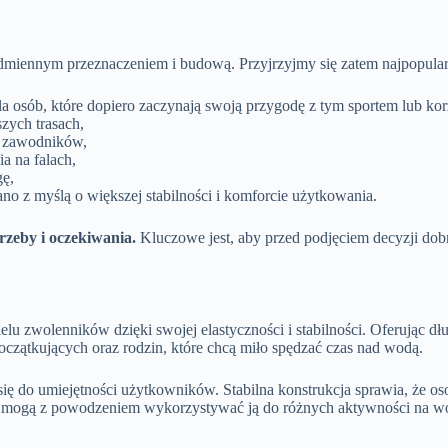
 odmiennym przeznaczeniem i budową. Przyjrzyjmy się zatem najpopul
a osób, które dopiero zaczynają swoją przygodę z tym sportem lub korz
zych trasach,
h zawodników,
a na falach,
gę,
o z myślą o większej stabilności i komforcie użytkowania.
zeby i oczekiwania.
Kluczowe jest, aby przed podjęciem decyzji dobr
ielu zwolenników dzięki swojej elastyczności i stabilności. Oferując d
czątkujących oraz rodzin, które chcą miło spędzać czas nad wodą.
 się do umiejętności użytkowników. Stabilna konstrukcja sprawia, że o
cy mogą z powodzeniem wykorzystywać ją do różnych aktywności na wod