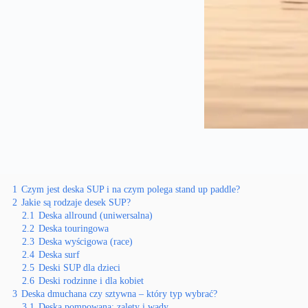
1
Czym jest deska SUP i na czym polega stand up paddle?
2
Jakie są rodzaje desek SUP?
2.1
Deska allround (uniwersalna)
2.2
Deska touringowa
2.3
Deska wyścigowa (race)
2.4
Deska surf
2.5
Deski SUP dla dzieci
2.6
Deski rodzinne i dla kobiet
3
Deska dmuchana czy sztywna – który typ wybrać?
3.1
Deska pompowana: zalety i wady