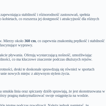
 zapewniająca stabilność i różnorodność zastosowań, spełnia
obietach, co rozszerza jej dostępność i atrakcyjność dla różnych
ów. Mierzy około
360 cm
, co zapewnia znakomitą prędkość i stabilność
i fascynujące wyprawy.
akcie pływania. Oferują wystarczającą nośność, umożliwiając
lności, co ma kluczowe znaczenie podczas dłuższych rejsów.
otności, deski te doskonale sprawdzają się również w sportach
ywanie nowych miejsc z aktywnym stylem życia.
 a smukła linia oraz spiczasty dziób sprawiają, że jest skonstruowana w
órzy pragną maksymalizować swoje osiągnięcia na wodzie.
e istotne podczas rywalizacji. Należy jednak pamiętać, że