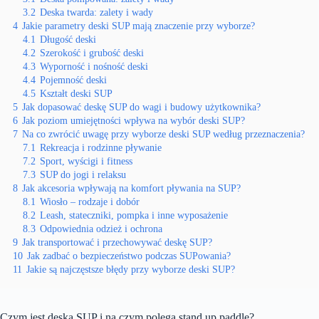
3.2
Deska twarda: zalety i wady
4
Jakie parametry deski SUP mają znaczenie przy wyborze?
4.1
Długość deski
4.2
Szerokość i grubość deski
4.3
Wyporność i nośność deski
4.4
Pojemność deski
4.5
Kształt deski SUP
5
Jak dopasować deskę SUP do wagi i budowy użytkownika?
6
Jak poziom umiejętności wpływa na wybór deski SUP?
7
Na co zwrócić uwagę przy wyborze deski SUP według przeznaczenia?
7.1
Rekreacja i rodzinne pływanie
7.2
Sport, wyścigi i fitness
7.3
SUP do jogi i relaksu
8
Jak akcesoria wpływają na komfort pływania na SUP?
8.1
Wiosło – rodzaje i dobór
8.2
Leash, stateczniki, pompka i inne wyposażenie
8.3
Odpowiednia odzież i ochrona
9
Jak transportować i przechowywać deskę SUP?
10
Jak zadbać o bezpieczeństwo podczas SUPowania?
11
Jakie są najczęstsze błędy przy wyborze deski SUP?
Czym jest deska SUP i na czym polega stand up paddle?