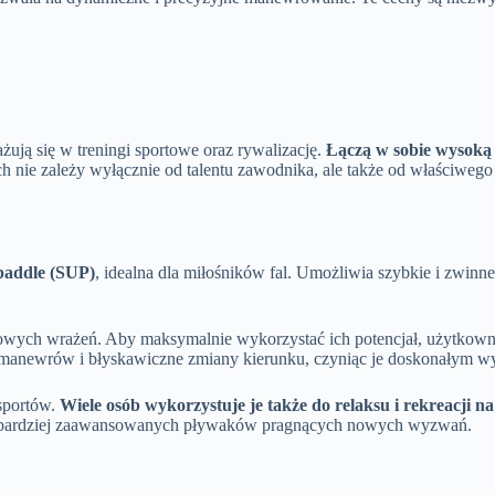
żują się w treningi sportowe oraz rywalizację.
Łączą w sobie wysoką 
ie zależy wyłącznie od talentu zawodnika, ale także od właściwego d
paddle (SUP)
, idealna dla miłośników fal. Umożliwia szybkie i zwin
ortowych wrażeń. Aby maksymalnie wykorzystać ich potencjał, użytkow
anewrów i błyskawiczne zmiany kierunku, czyniąc je doskonałym wy
 sportów.
Wiele osób wykorzystuje je także do relaksu i rekreacji n
 dla bardziej zaawansowanych pływaków pragnących nowych wyzwań.