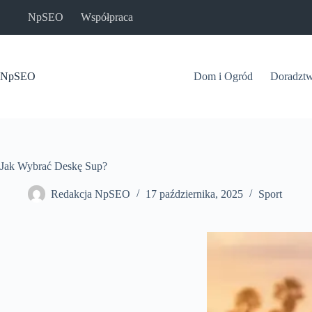
Przejdź
NpSEO
Współpraca
do
treści
NpSEO
Dom i Ogród
Doradzt
Jak Wybrać Deskę Sup?
Redakcja NpSEO
17 października, 2025
Sport