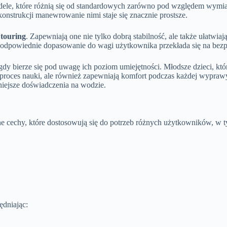
odele, które różnią się od standardowych zarówno pod względem wymia
j konstrukcji manewrowanie nimi staje się znacznie prostsze.
z
touring
. Zapewniają one nie tylko dobrą stabilność, ale także ułatw
 odpowiednie dopasowanie do wagi użytkownika przekłada się na bez
 gdy bierze się pod uwagę ich poziom umiejętności. Młodsze dzieci, k
ają proces nauki, ale również zapewniają komfort podczas każdej wypra
iejsze doświadczenia na wodzie.
alne cechy, które dostosowują się do potrzeb różnych użytkowników, w
.
ędniając: