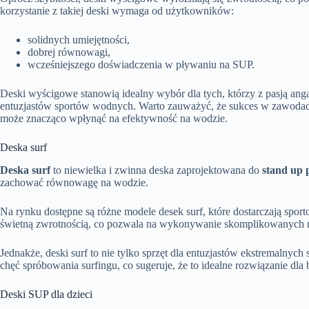
korzystanie z takiej deski wymaga od użytkowników:
solidnych umiejętności,
dobrej równowagi,
wcześniejszego doświadczenia w pływaniu na SUP.
Deski wyścigowe stanowią idealny wybór dla tych, którzy z pasją anga
entuzjastów sportów wodnych. Warto zauważyć, że sukces w zawodach n
może znacząco wpłynąć na efektywność na wodzie.
Deska surf
Deska surf
to niewielka i zwinna deska zaprojektowana do
stand up 
zachować równowagę na wodzie.
Na rynku dostępne są różne modele desek surf, które dostarczają sp
świetną zwrotnością, co pozwala na wykonywanie skomplikowanych m
Jednakże, deski surf to nie tylko sprzęt dla entuzjastów ekstremalnych
chęć spróbowania surfingu, co sugeruje, że to idealne rozwiązanie
Deski SUP dla dzieci