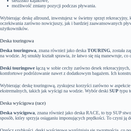
siedzisko kajakowe,
możliwość zmiany pozycji podczas pływania.
Wybierając deskę allround, inwestujesz w świetny sprzęt rekreacyjny, 
oczekiwania zarówno nowicjuszy, jak i bardziej zaawansowanych pływa
użytkowników.
Deska touringowa
Deska touringowa
, znana również jako deska
TOURING
, została 
na wodzie. Jej smukły kształt sprawia, że łatwo się nią manewruje, c
Deski touringowe
łączą w sobie cechy zarówno desek rekreacyjnych, 
komfortowe podróżowanie nawet z dodatkowym bagażem. Ich konstrukc
Wybierając deskę touringową, zyskujesz korzyści zarówno w aspekcie 
ekstremalnych, takich jak wyścigi na wodzie. Wybór deski
SUP
typu t
Deska wyścigowa (race)
Deska wyścigowa
, znana również jako deska RACE, to typ SUP stwor
sposób, który sprzyja osiąganiu imponujących prędkości. To czyni 
Oprócz szybkości, deski wyścigowe wyróżniają się zwrotnością, co po