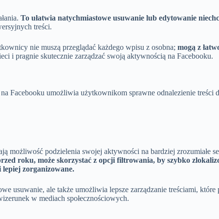
ałania.
To ułatwia natychmiastowe usuwanie lub edytowanie niech
ersyjnych treści.
ytkownicy nie muszą przeglądać każdego wpisu z osobna;
mogą z łatwo
eci i pragnie skutecznie zarządzać swoją aktywnością na Facebooku.
ią na Facebooku umożliwia użytkownikom sprawne odnalezienie treści 
ą możliwość podzielenia swojej aktywności na bardziej zrozumiałe s
rzed roku, może skorzystać z opcji filtrowania, by szybko zlokali
 i lepiej zorganizowane.
we usuwanie, ale także umożliwia lepsze zarządzanie treściami, które
 wizerunek w mediach społecznościowych.