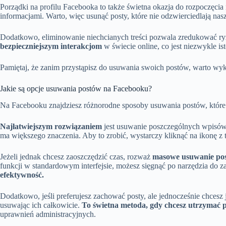
Porządki na profilu Facebooka to także świetna okazja do rozpoczęcia 
informacjami. Warto, więc usunąć posty, które nie odzwierciedlają na
Dodatkowo, eliminowanie niechcianych treści pozwala zredukować ry
bezpieczniejszym interakcjom
w świecie online, co jest niezwykle is
Pamiętaj, że zanim przystąpisz do usuwania swoich postów, warto w
Jakie są opcje usuwania postów na Facebooku?
Na Facebooku znajdziesz różnorodne sposoby usuwania postów, któr
Najłatwiejszym rozwiązaniem
jest usuwanie poszczególnych wpisów. 
ma większego znaczenia. Aby to zrobić, wystarczy kliknąć na ikonę z
Jeżeli jednak chcesz zaoszczędzić czas, rozważ
masowe usuwanie po
funkcji w standardowym interfejsie, możesz sięgnąć po narzędzia do z
efektywność.
Dodatkowo, jeśli preferujesz zachować posty, ale jednocześnie chcesz
usuwając ich całkowicie.
To świetna metoda, gdy chcesz utrzymać 
uprawnień administracyjnych.