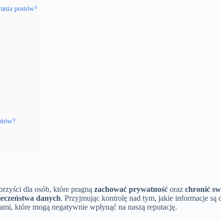
wania postów?
stów?
rzyści dla osób, które pragną
zachować prywatność
oraz
chronić sw
ieczeństwa danych
. Przyjmując kontrolę nad tym, jakie informacje są
mi, które mogą negatywnie wpłynąć na naszą reputację.