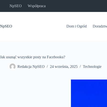
Przejdź
NpSEO
Współpraca
do
treści
NpSEO
Dom i Ogród
Doradzt
Jak usunąć wszystkie posty na Facebooku?
Redakcja NpSEO
24 września, 2025
Technologie