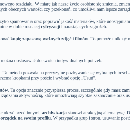
nowego rozdziału. W miarę jak nasze życie osobiste się zmienia, zmien
szych obecnych wartości czy przekonań, co umożliwi nam lepsze zarząd
zyko spamowania oraz poprawić jakość materiałów, które udostępniam
totne w dobie rosnącej
cyfryzacji
i narastających zagrożeń.
ykonać
kopię zapasową ważnych zdjęć i filmów
. To pomoże uniknąć n
e można dostosować do swoich indywidualnych potrzeb.
Ta metoda pozwala na precyzyjne pozbywanie się wybranych treści – mo
 trzema kropkami przy poście i wybrać opcję „Usuń”.
stów
. Ta opcja znacznie przyspiesza proces, szczególnie gdy masz zami
arządzania aktywnością, które umożliwiają szybkie zaznaczanie oraz u
 je ukryć przed innymi,
archiwizacja
stanowi atrakcyjną alternatywę. D
porządek na swoim profilu.
W przypadku grup i stron, usuwanie pos