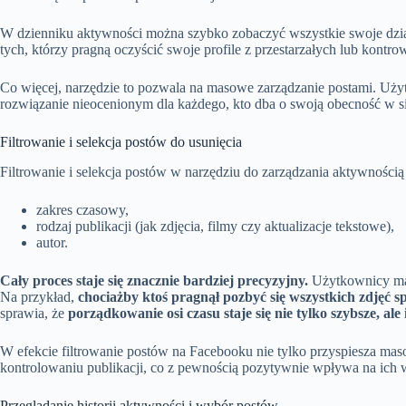
W dzienniku aktywności można szybko zobaczyć wszystkie swoje dzi
tych, którzy pragną oczyścić swoje profile z przestarzałych lub kontrow
Co więcej, narzędzie to pozwala na masowe zarządzanie postami. Uż
rozwiązanie nieocenionym dla każdego, kto dba o swoją obecność w si
Filtrowanie i selekcja postów do usunięcia
Filtrowanie i selekcja postów w narzędziu do zarządzania aktywnośc
zakres czasowy,
rodzaj publikacji (jak zdjęcia, filmy czy aktualizacje tekstowe),
autor.
Cały proces staje się znacznie bardziej precyzyjny.
Użytkownicy maj
Na przykład,
chociażby ktoś pragnął pozbyć się wszystkich zdjęć sp
sprawia, że
porządkowanie osi czasu staje się nie tylko szybsze, ale
W efekcie filtrowanie postów na Facebooku nie tylko przyspiesza maso
kontrolowaniu publikacji, co z pewnością pozytywnie wpływa na ich
Przeglądanie historii aktywności i wybór postów