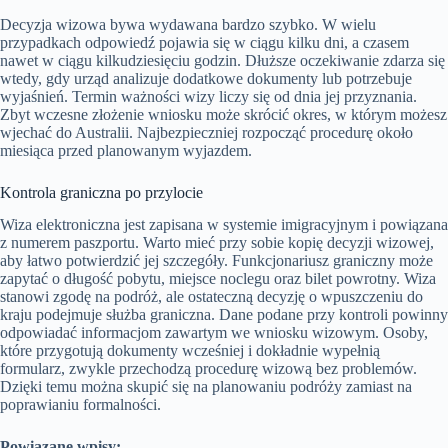
Decyzja wizowa bywa wydawana bardzo szybko. W wielu
przypadkach odpowiedź pojawia się w ciągu kilku dni, a czasem
nawet w ciągu kilkudziesięciu godzin. Dłuższe oczekiwanie zdarza się
wtedy, gdy urząd analizuje dodatkowe dokumenty lub potrzebuje
wyjaśnień. Termin ważności wizy liczy się od dnia jej przyznania.
Zbyt wczesne złożenie wniosku może skrócić okres, w którym możesz
wjechać do Australii. Najbezpieczniej rozpocząć procedurę około
miesiąca przed planowanym wyjazdem.
Kontrola graniczna po przylocie
Wiza elektroniczna jest zapisana w systemie imigracyjnym i powiązana
z numerem paszportu. Warto mieć przy sobie kopię decyzji wizowej,
aby łatwo potwierdzić jej szczegóły. Funkcjonariusz graniczny może
zapytać o długość pobytu, miejsce noclegu oraz bilet powrotny. Wiza
stanowi zgodę na podróż, ale ostateczną decyzję o wpuszczeniu do
kraju podejmuje służba graniczna. Dane podane przy kontroli powinny
odpowiadać informacjom zawartym we wniosku wizowym. Osoby,
które przygotują dokumenty wcześniej i dokładnie wypełnią
formularz, zwykle przechodzą procedurę wizową bez problemów.
Dzięki temu można skupić się na planowaniu podróży zamiast na
poprawianiu formalności.
Powiązane wpisy: