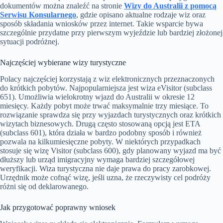
dokumentów można znaleźć na stronie
Wizy do Australii z pomocą
Serwisu Konsularnego
, gdzie opisano aktualne rodzaje wiz oraz
sposób składania wniosków przez internet. Takie wsparcie bywa
szczególnie przydatne przy pierwszym wyjeździe lub bardziej złożonej
sytuacji podróżnej.
Najczęściej wybierane wizy turystyczne
Polacy najczęściej korzystają z wiz elektronicznych przeznaczonych
do krótkich pobytów. Najpopularniejsza jest wiza eVisitor (subclass
651). Umożliwia wielokrotny wjazd do Australii w okresie 12
miesięcy. Każdy pobyt może trwać maksymalnie trzy miesiące. To
rozwiązanie sprawdza się przy wyjazdach turystycznych oraz krótkich
wizytach biznesowych. Drugą często stosowaną opcją jest ETA
(subclass 601), która działa w bardzo podobny sposób i również
pozwala na kilkumiesięczne pobyty. W niektórych przypadkach
stosuje się wizę Visitor (subclass 600), gdy planowany wyjazd ma być
dłuższy lub urząd imigracyjny wymaga bardziej szczegółowej
weryfikacji. Wiza turystyczna nie daje prawa do pracy zarobkowej.
Urzędnik może cofnąć wizę, jeśli uzna, że rzeczywisty cel podróży
różni się od deklarowanego.
Jak przygotować poprawny wniosek