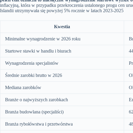
inflacyjną, która w przypadku przekroczenia ustalonego progu cen u
Islandii utrzymywała się powyżej 5% rocznie w latach 2023-2025
Kwestia
Minimalne wynagrodzenie w 2026 roku
Br
Startowe stawki w handlu i biurach
44
Wynagrodzenia specjalistów
Pr
Średnie zarobki brutto w 2026
O
Mediana zarobków
O
Branże o najwyższych zarobkach
En
Branża budowlana (specjaliści)
62
Branża rybołówstwa i przetwórstwa
48