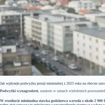
Jak wpłynęła podwyżka pensji minimalnej z 2025 roku na obecne zaro
Podwyżki wynagrodzeń
, ustalone w ramach wieloletnich porozumie
W rezultacie minimalna stawka godzinowa wzrosła z około 2 900 
pełen etat oznacza to miesięczne wynagrodzenie startowe wyższe o