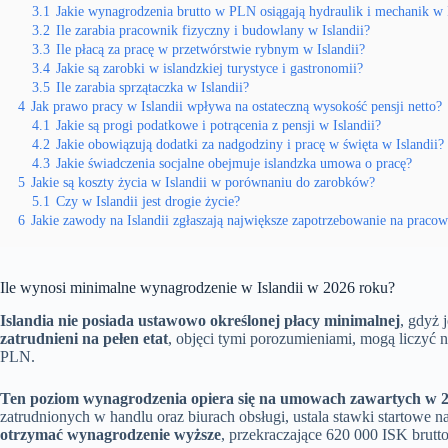
3.1
Jakie wynagrodzenia brutto w PLN osiągają hydraulik i mechanik w I
3.2
Ile zarabia pracownik fizyczny i budowlany w Islandii?
3.3
Ile płacą za pracę w przetwórstwie rybnym w Islandii?
3.4
Jakie są zarobki w islandzkiej turystyce i gastronomii?
3.5
Ile zarabia sprzątaczka w Islandii?
4
Jak prawo pracy w Islandii wpływa na ostateczną wysokość pensji netto?
4.1
Jakie są progi podatkowe i potrącenia z pensji w Islandii?
4.2
Jakie obowiązują dodatki za nadgodziny i pracę w święta w Islandii?
4.3
Jakie świadczenia socjalne obejmuje islandzka umowa o pracę?
5
Jakie są koszty życia w Islandii w porównaniu do zarobków?
5.1
Czy w Islandii jest drogie życie?
6
Jakie zawody na Islandii zgłaszają największe zapotrzebowanie na praco
Ile wynosi minimalne wynagrodzenie w Islandii w 2026 roku?
Islandia nie posiada ustawowo określonej płacy minimalnej
, gdyż
zatrudnieni na pełen etat
, objęci tymi porozumieniami, mogą liczyć
PLN.
Ten poziom wynagrodzenia opiera się na umowach zawartych w 
zatrudnionych w handlu oraz biurach obsługi, ustala stawki startowe
otrzymać wynagrodzenie wyższe
, przekraczające 620 000 ISK brutto