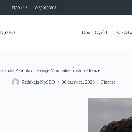
Przejdź
NpSEO
Współpraca
do
treści
NpSEO
Dom i Ogród
Doradzt
Islandia Zarobki? – Pensje Minimalne Średnie Branże
Redakcja NpSEO
30 czerwca, 2026
Finanse