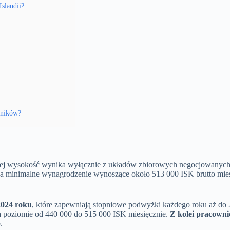
slandii?
wników?
 jej wysokość wynika wyłącznie z układów zbiorowych negocjowanyc
 na minimalne wynagrodzenie wynoszące około 513 000 ISK brutto mies
2024 roku
, które zapewniają stopniowe podwyżki każdego roku aż do
 na poziomie od 440 000 do 515 000 ISK miesięcznie.
Z kolei pracowni
.