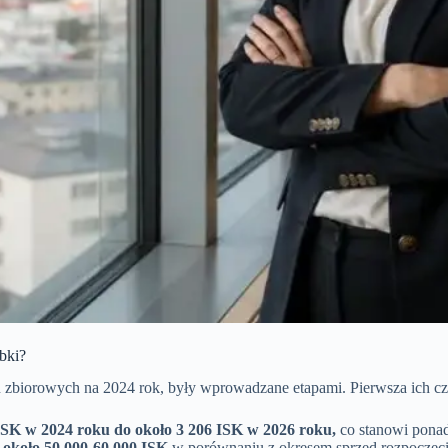
bki?
ń zbiorowych na 2024 rok, były wprowadzane etapami. Pierwsza ich c
ISK w 2024 roku do około 3 206 ISK w 2026 roku,
co stanowi ponad
 około 50 000-60 000 ISK
w porównaniu z okresem sprzed rozpoczęc