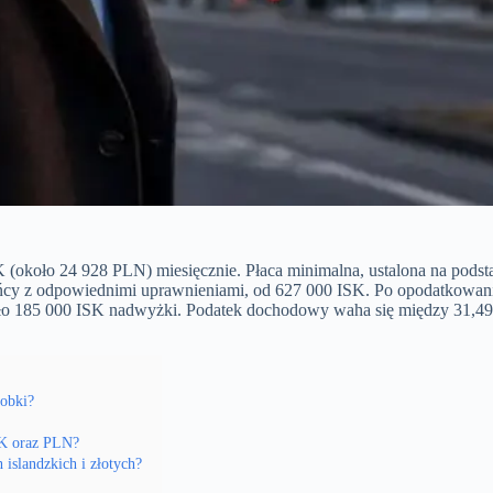
SK (około 24 928 PLN) miesięcznie. Płaca minimalna, ustalona na pod
cy z odpowiednimi uprawnieniami, od 627 000 ISK. Po opodatkowaniu i
oło 185 000 ISK nadwyżki. Podatek dochodowy waha się między 31,49
robki?
ISK oraz PLN?
 islandzkich i złotych?