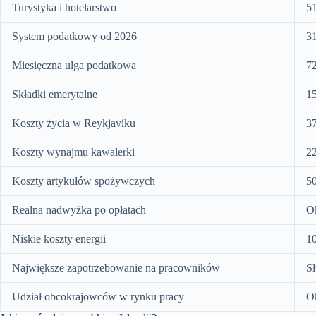
Turystyka i hotelarstwo
51
System podatkowy od 2026
3
Miesięczna ulga podatkowa
72
Składki emerytalne
1
Koszty życia w Reykjavíku
37
Koszty wynajmu kawalerki
22
Koszty artykułów spożywczych
50
Realna nadwyżka po opłatach
O
Niskie koszty energii
10
Największe zapotrzebowanie na pracowników
Sł
Udział obcokrajowców w rynku pracy
Ok