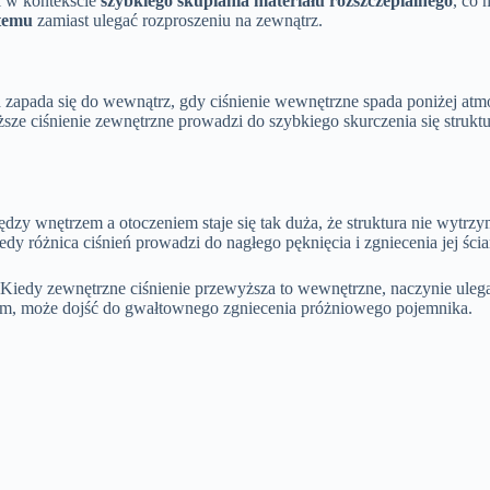
i w kontekście
szybkiego skupiania materiału rozszczepialnego
, co 
stemu
zamiast ulegać rozproszeniu na zewnątrz.
a zapada się do wewnątrz, gdy ciśnienie wewnętrzne spada poniżej atm
ższe ciśnienie zewnętrzne prowadzi do szybkiego skurczenia się struk
ędzy wnętrzem a otoczeniem staje się tak duża, że struktura nie wytrzy
dy różnica ciśnień prowadzi do nagłego pęknięcia i zgniecenia jej ści
 Kiedy zewnętrzne ciśnienie przewyższa to wewnętrzne, naczynie ulega 
oziom, może dojść do gwałtownego zgniecenia próżniowego pojemnika.