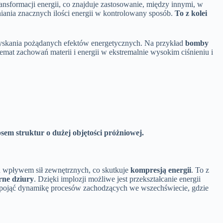
ransformacji energii, co znajduje zastosowanie, między innymi, w
niania znacznych ilości energii w kontrolowany sposób.
To z kolei
zyskania pożądanych efektów energetycznych. Na przykład
bomby
emat zachowań materii i energii w ekstremalnie wysokim ciśnieniu i
m struktur o dużej objętości próżniowej.
od wpływem sił zewnętrznych, co skutkuje
kompresją energii
. To z
rne dziury
. Dzięki implozji możliwe jest przekształcanie energii
 pojąć dynamikę procesów zachodzących we wszechświecie, gdzie