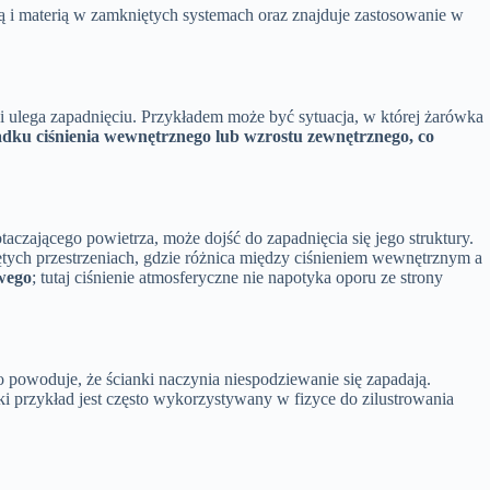
gią i materią w zamkniętych systemach oraz znajduje zastosowanie w
e i ulega zapadnięciu. Przykładem może być sytuacja, w której żarówka
padku ciśnienia wewnętrznego lub wzrostu zewnętrznego, co
aczającego powietrza, może dojść do zapadnięcia się jego struktury.
iętych przestrzeniach, gdzie różnica między ciśnieniem wewnętrznym a
wego
; tutaj ciśnienie atmosferyczne nie napotyka oporu ze strony
co powoduje, że ścianki naczynia niespodziewanie się zapadają.
i przykład jest często wykorzystywany w fizyce do zilustrowania