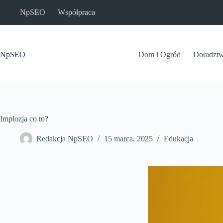
Przejdź
NpSEO
Współpraca
do
treści
NpSEO
Dom i Ogród
Doradzt
Implozja co to?
Redakcja NpSEO
15 marca, 2025
Edukacja