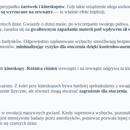
w przypadku
żarówek i kineskopów
. Gdy takie urządzenie ulega uszko
a są wyrzucane na zewnątrz
— to właśnie efekt implozji.
czarnych dziur. Gwiazdy o dużej masie, po wyczerpaniu swojego paliwa
y, zasadza się na
gwałtownym zapadaniu materii pod wpływem sił
u budynków. Odpowiednio zaplanowane wybuchy umożliwiają bezpieczn
y mostów,
minimalizując ryzyko dla otoczenia dzięki kontrolowanem
ub
kineskopy
.
Różnica ciśnień
wewnątrz i na zewnątrz odgrywa tu kl
uważony. Z kolei przy kineskopach bywa bardziej spektakularny z uwag
czenie fizyczne, ale również mogą stwarzać
zagrożenie dla otoczenia
.
ę w ewolucji masywnych gwiazd. Kiedy supernowa wybucha, pozostał
 jest intensywnie badany przez astrofizyków, ponieważ pozwala lepiej
 się czarnych dziur.