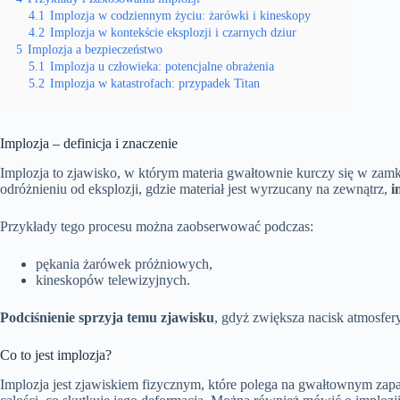
4.1
Implozja w codziennym życiu: żarówki i kineskopy
4.2
Implozja w kontekście eksplozji i czarnych dziur
5
Implozja a bezpieczeństwo
5.1
Implozja u człowieka: potencjalne obrażenia
5.2
Implozja w katastrofach: przypadek Titan
Implozja – definicja i znaczenie
Implozja to zjawisko, w którym materia gwałtownie kurczy się w zamkn
odróżnieniu od eksplozji, gdzie materiał jest wyrzucany na zewnątrz,
i
Przykłady tego procesu można zaobserwować podczas:
pękania żarówek próżniowych,
kineskopów telewizyjnych.
Podciśnienie sprzyja temu zjawisku
, gdyż zwiększa nacisk atmosfer
Co to jest implozja?
Implozja jest zjawiskiem fizycznym, które polega na gwałtownym zapa