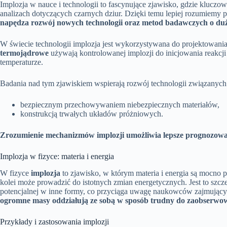
Implozja w nauce i technologii to fascynujące zjawisko, gdzie kluczo
analizach dotyczących czarnych dziur. Dzięki temu lepiej rozumiemy p
napędza rozwój nowych technologii oraz metod badawczych o du
W świecie technologii implozja jest wykorzystywana do projektowan
termojądrowe
używają kontrolowanej implozji do inicjowania reakcji
temperaturze.
Badania nad tym zjawiskiem wspierają rozwój technologii związanych
bezpiecznym przechowywaniem niebezpiecznych materiałów,
konstrukcją trwałych układów próżniowych.
Zrozumienie mechanizmów implozji umożliwia lepsze prognozowan
Implozja w fizyce: materia i energia
W fizyce
implozja
to zjawisko, w którym materia i energia są mocno 
kolei może prowadzić do istotnych zmian energetycznych. Jest to szc
potencjalnej w inne formy, co przyciąga uwagę naukowców zajmujący
ogromne masy oddziałują ze sobą w sposób trudny do zaobserwow
Przykłady i zastosowania implozji