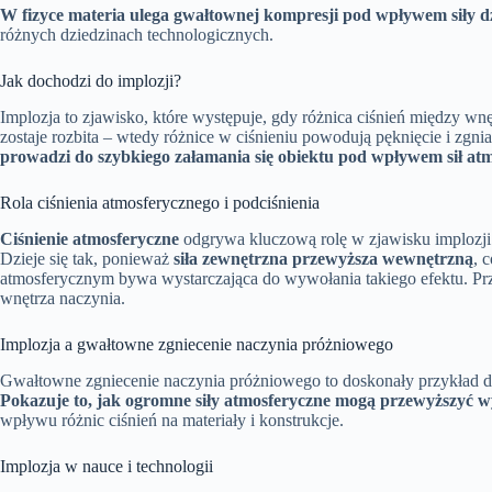
W fizyce materia ulega gwałtownej kompresji pod wpływem siły dzi
różnych dziedzinach technologicznych.
Jak dochodzi do implozji?
Implozja to zjawisko, które występuje, gdy różnica ciśnień między wnę
zostaje rozbita – wtedy różnice w ciśnieniu powodują pęknięcie i zgnia
prowadzi do szybkiego załamania się obiektu pod wpływem sił at
Rola ciśnienia atmosferycznego i podciśnienia
Ciśnienie atmosferyczne
odgrywa kluczową rolę w zjawisku implozji. 
Dzieje się tak, ponieważ
siła zewnętrzna przewyższa wewnętrzną
, 
atmosferycznym bywa wystarczająca do wywołania takiego efektu. Prz
wnętrza naczynia.
Implozja a gwałtowne zgniecenie naczynia próżniowego
Gwałtowne zgniecenie naczynia próżniowego to doskonały przykład d
Pokazuje to, jak ogromne siły atmosferyczne mogą przewyższyć w
wpływu różnic ciśnień na materiały i konstrukcje.
Implozja w nauce i technologii