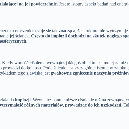
ałającej na jej powierzchnię.
Jest to istotny aspekt badań nad ener
trzem a otoczeniem staje się tak znacząca, że struktura nie wytrzymuj
tanie jej ścianek.
Często do implozji dochodzi na skutek nagłego s
mosferycznych.
Kiedy wartość ciśnienia wewnątrz jakiegoś obiektu jest mniejsza niż ot
co prowadzi do kolapsu. Podciśnienie jest szczególnie istotne w zamkn
ykładem tego zjawiska jest
gwałtowne zgniecenie naczynia próżnio
ziałania
implozji
. Wewnątrz panuje niższe ciśnienie niż na zewnątrz, 
ytrzymałość różnych materiałów, prowadząc do ich uszkodzeń.
Tak