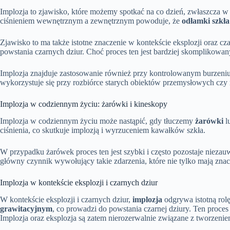
Implozja to zjawisko, które możemy spotkać na co dzień, zwłaszcza 
ciśnieniem wewnętrznym a zewnętrznym powoduje, że
odłamki szkł
Zjawisko to ma także istotne znaczenie w kontekście eksplozji oraz 
powstania czarnych dziur. Choć proces ten jest bardziej skomplikowan
Implozja znajduje zastosowanie również przy kontrolowanym burzeni
wykorzystuje się przy rozbiórce starych obiektów przemysłowych cz
Implozja w codziennym życiu: żarówki i kineskopy
Implozja w codziennym życiu może nastąpić, gdy tłuczemy
żarówki
l
ciśnienia, co skutkuje implozją i wyrzuceniem kawałków szkła.
W przypadku żarówek proces ten jest szybki i często pozostaje nieza
główny czynnik wywołujący takie zdarzenia, które nie tylko mają zna
Implozja w kontekście eksplozji i czarnych dziur
W kontekście eksplozji i czarnych dziur,
implozja
odgrywa istotną rol
grawitacyjnym
, co prowadzi do powstania czarnej dziury. Ten proces
Implozja oraz eksplozja są zatem nierozerwalnie związane z tworzeniem