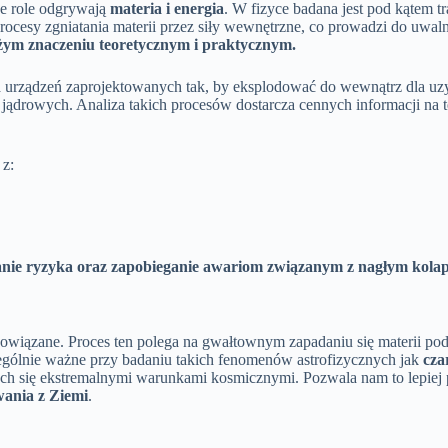
we role odgrywają
materia i energia
. W fizyce badana jest pod kątem t
rocesy zgniatania materii przez siły wewnętrzne, co prowadzi do uwal
żym znaczeniu teoretycznym i praktycznym.
ia urządzeń zaprojektowanych tak, by eksplodować do wewnątrz dla u
 jądrowych. Analiza takich procesów dostarcza cennych informacji na t
 z:
ie ryzyka oraz zapobieganie awariom związanym z nagłym kolapse
powiązane. Proces ten polega na gwałtownym zapadaniu się materii p
zególnie ważne przy badaniu takich fenomenów astrofizycznych jak
cza
ch się ekstremalnymi warunkami kosmicznymi. Pozwala nam to lepiej
ania z Ziemi
.