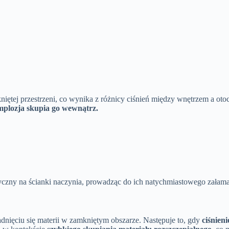
iętej przestrzeni, co wynika z różnicy ciśnień między wnętrzem a oto
mplozja skupia go wewnątrz.
yczny na ścianki naczynia, prowadząc do ich natychmiastowego załama
dnięciu się materii w zamkniętym obszarze. Następuje to, gdy
ciśnien