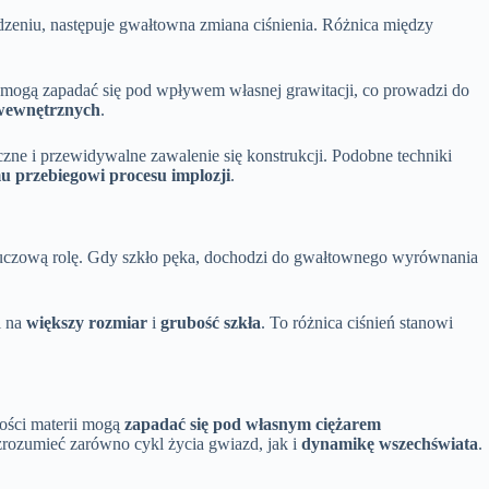
dzeniu, następuje gwałtowna zmiana ciśnienia. Różnica między
, mogą zapadać się pod wpływem własnej grawitacji, co prowadzi do
 wewnętrznych
.
e i przewidywalne zawalenie się konstrukcji. Podobne techniki
u przebiegowi procesu implozji
.
uczową rolę. Gdy szkło pęka, dochodzi do gwałtownego wyrównania
i na
większy rozmiar
i
grubość szkła
. To różnica ciśnień stanowi
ości materii mogą
zapadać się pod własnym ciężarem
 zrozumieć zarówno cykl życia gwiazd, jak i
dynamikę wszechświata
.