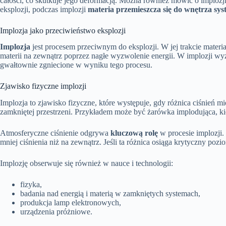
całości, co skutkuje jego deformacją. Można również mówić o implozj
eksplozji, podczas implozji
materia przemieszcza się do wnętrza sy
Implozja jako przeciwieństwo eksplozji
Implozja
jest procesem przeciwnym do eksplozji. W jej trakcie materi
materii na zewnątrz poprzez nagłe wyzwolenie energii. W implozji wy
gwałtownie zgniecione w wyniku tego procesu.
Zjawisko fizyczne implozji
Implozja to zjawisko fizyczne, które występuje, gdy różnica ciśnień mi
zamkniętej przestrzeni. Przykładem może być żarówka implodująca, kie
Atmosferyczne ciśnienie odgrywa
kluczową rolę
w procesie implozji.
mniej ciśnienia niż na zewnątrz. Jeśli ta różnica osiąga krytyczny p
Implozję obserwuje się również w nauce i technologii:
fizyka,
badania nad energią i materią w zamkniętych systemach,
produkcja lamp elektronowych,
urządzenia próżniowe.