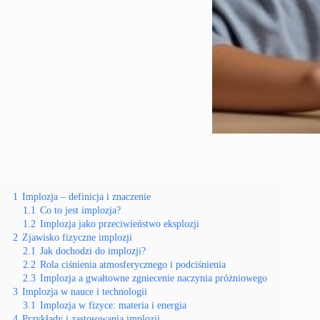
1
Implozja – definicja i znaczenie
1.1
Co to jest implozja?
1.2
Implozja jako przeciwieństwo eksplozji
2
Zjawisko fizyczne implozji
2.1
Jak dochodzi do implozji?
2.2
Rola ciśnienia atmosferycznego i podciśnienia
2.3
Implozja a gwałtowne zgniecenie naczynia próżniowego
3
Implozja w nauce i technologii
3.1
Implozja w fizyce: materia i energia
4
Przykłady i zastosowania implozji