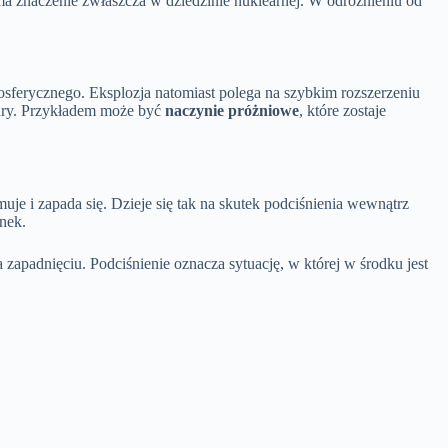
ma znaczenie zwłaszcza w dziedzinie nuklearnej. W odróżnieniu od
osferycznego. Eksplozja natomiast polega na szybkim rozszerzeniu
tury. Przykładem może być
naczynie próżniowe
, które zostaje
muje i zapada się. Dzieje się tak na skutek podciśnienia wewnątrz
anek.
zapadnięciu. Podciśnienie oznacza sytuację, w której w środku jest