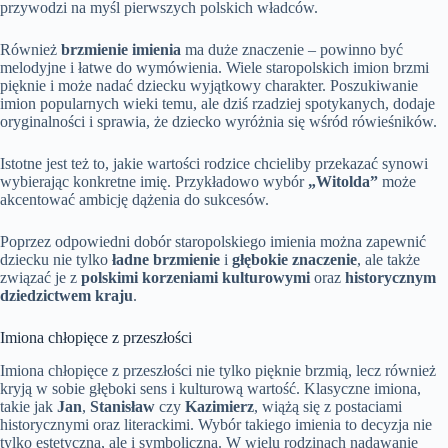
przywodzi na myśl pierwszych polskich władców.
Również
brzmienie imienia
ma duże znaczenie – powinno być
melodyjne i łatwe do wymówienia. Wiele staropolskich imion brzmi
pięknie i może nadać dziecku wyjątkowy charakter. Poszukiwanie
imion popularnych wieki temu, ale dziś rzadziej spotykanych, dodaje
oryginalności i sprawia, że dziecko wyróżnia się wśród rówieśników.
Istotne jest też to, jakie wartości rodzice chcieliby przekazać synowi
wybierając konkretne imię. Przykładowo wybór
„Witolda”
może
akcentować ambicję dążenia do sukcesów.
Poprzez odpowiedni dobór staropolskiego imienia można zapewnić
dziecku nie tylko
ładne brzmienie
i
głębokie znaczenie
, ale także
związać je z
polskimi korzeniami kulturowymi
oraz
historycznym
dziedzictwem kraju
.
Imiona chłopięce z przeszłości
Imiona chłopięce z przeszłości nie tylko pięknie brzmią, lecz również
kryją w sobie głęboki sens i kulturową wartość. Klasyczne imiona,
takie jak
Jan
,
Stanisław
czy
Kazimierz
, wiążą się z postaciami
historycznymi oraz literackimi. Wybór takiego imienia to decyzja nie
tylko estetyczna, ale i symboliczna. W wielu rodzinach nadawanie