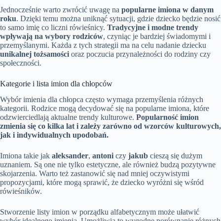
Jednocześnie warto zwrócić uwagę na
popularne imiona w danym
roku
. Dzięki temu można uniknąć sytuacji, gdzie dziecko będzie nosić
to samo imię co liczni rówieśnicy.
Tradycyjne i modne trendy
wpływają na wybory rodziców
, czyniąc je bardziej świadomymi i
przemyślanymi. Każda z tych strategii ma na celu nadanie dziecku
unikalnej tożsamości
oraz poczucia przynależności do rodziny czy
społeczności.
Kategorie i lista imion dla chłopców
Wybór imienia dla chłopca często wymaga przemyślenia różnych
kategorii. Rodzice mogą decydować się na popularne imiona, które
odzwierciedlają aktualne trendy kulturowe.
Popularność imion
zmienia się co kilka lat i zależy zarówno od wzorców kulturowych,
jak i indywidualnych upodobań.
Imiona takie jak
aleksander
,
antoni
czy
jakub
cieszą się dużym
uznaniem. Są one nie tylko estetyczne, ale również budzą pozytywne
skojarzenia. Warto też zastanowić się nad mniej oczywistymi
propozycjami, które mogą sprawić, że dziecko wyróżni się wśród
rówieśników.
Stworzenie listy imion w porządku alfabetycznym może ułatwić
wybór idealnego imienia. Umożliwia to wygodne porównanie różnych