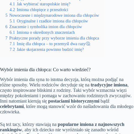
4.1
Jak wybierać staropolskie imię?
4.2
Imiona chłopięce z przeszłości
5
Nowoczesne i międzynarodowe imiona dla chłopców
5.1
Oryginalne i rzadkie imiona dla chłopców
6
Znaczenie i symbolika imion dla chłopców
6.1
Imiona o określonych znaczeniach
7
Praktyczne porady przy wyborze imienia dla chłopca
7.1
Imię dla chłopca – to przemyśl dwa razy🤔
7.2
Jakie skojarzenia powinno budzić imię?
Wybór imienia dla chłopca: Co warto wiedzieć?
Wybór imienia dla syna to istotna decyzja, którą można podjąć na
różne sposoby. Wielu rodziców decyduje się na
tradycyjne imiona
,
często inspirowane bliskimi z rodziny. Taki wybór wzmacnia więzi
między pokoleniami i pomaga w zachowaniu rodzinnych zwyczajów.
Inni natomiast kierują się
postaciami historycznymi
bądź
celebrytami
, które mogą stanowić wzór do naśladowania dla młodego
człowieka.
Są też tacy, którzy stawiają na
popularne imiona z najnowszych
rankingów
, aby ich dziecko nie wyróżniało się zanadto wśród