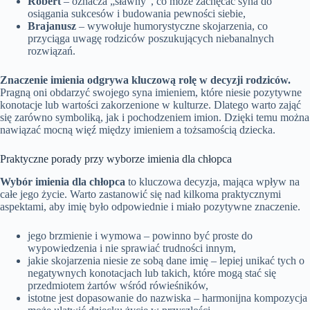
Robert
– oznacza „sławny”, co może zachęcać syna do
osiągania sukcesów i budowania pewności siebie,
Brajanusz
– wywołuje humorystyczne skojarzenia, co
przyciąga uwagę rodziców poszukujących niebanalnych
rozwiązań.
Znaczenie imienia odgrywa kluczową rolę w decyzji rodziców.
Pragną oni obdarzyć swojego syna imieniem, które niesie pozytywne
konotacje lub wartości zakorzenione w kulturze. Dlatego warto zająć
się zarówno symboliką, jak i pochodzeniem imion. Dzięki temu można
nawiązać mocną więź między imieniem a tożsamością dziecka.
Praktyczne porady przy wyborze imienia dla chłopca
Wybór imienia dla chłopca
to kluczowa decyzja, mająca wpływ na
całe jego życie. Warto zastanowić się nad kilkoma praktycznymi
aspektami, aby imię było odpowiednie i miało pozytywne znaczenie.
jego brzmienie i wymowa – powinno być proste do
wypowiedzenia i nie sprawiać trudności innym,
jakie skojarzenia niesie ze sobą dane imię – lepiej unikać tych o
negatywnych konotacjach lub takich, które mogą stać się
przedmiotem żartów wśród rówieśników,
istotne jest dopasowanie do nazwiska – harmonijna kompozycja