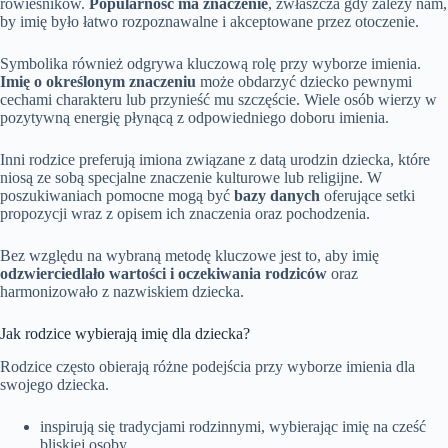
rówieśników.
Popularność ma znaczenie
, zwłaszcza gdy zależy nam,
by imię było łatwo rozpoznawalne i akceptowane przez otoczenie.
Symbolika również odgrywa kluczową rolę przy wyborze imienia.
Imię o określonym znaczeniu
może obdarzyć dziecko pewnymi
cechami charakteru lub przynieść mu szczęście. Wiele osób wierzy w
pozytywną energię płynącą z odpowiedniego doboru imienia.
Inni rodzice preferują imiona związane z datą urodzin dziecka, które
niosą ze sobą specjalne znaczenie kulturowe lub religijne. W
poszukiwaniach pomocne mogą być
bazy danych
oferujące setki
propozycji wraz z opisem ich znaczenia oraz pochodzenia.
Bez względu na wybraną metodę kluczowe jest to, aby imię
odzwierciedlało wartości i oczekiwania rodziców
oraz
harmonizowało z nazwiskiem dziecka.
Jak rodzice wybierają imię dla dziecka?
Rodzice często obierają różne podejścia przy wyborze imienia dla
swojego dziecka.
inspirują się tradycjami rodzinnymi, wybierając imię na cześć
bliskiej osoby,