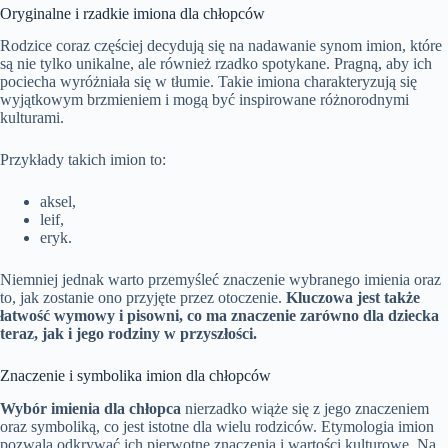
Oryginalne i rzadkie imiona dla chłopców
Rodzice coraz częściej decydują się na nadawanie synom imion, które
są nie tylko unikalne, ale również rzadko spotykane. Pragną, aby ich
pociecha wyróżniała się w tłumie. Takie imiona charakteryzują się
wyjątkowym brzmieniem i mogą być inspirowane różnorodnymi
kulturami.
Przykłady takich imion to:
aksel,
leif,
eryk.
Niemniej jednak warto przemyśleć znaczenie wybranego imienia oraz
to, jak zostanie ono przyjęte przez otoczenie.
Kluczowa jest także
łatwość wymowy i pisowni, co ma znaczenie zarówno dla dziecka
teraz, jak i jego rodziny w przyszłości.
Znaczenie i symbolika imion dla chłopców
Wybór imienia dla chłopca
nierzadko wiąże się z jego znaczeniem
oraz symboliką, co jest istotne dla wielu rodziców. Etymologia imion
pozwala odkrywać ich pierwotne znaczenia i wartości kulturowe. Na