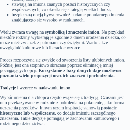
stawiają na imiona znanych postaci historycznych czy
współczesnych, co określa się strategią wielkich ludzi,
bezpieczną opcją bywa również nadanie popularnego imienia
znajdującego się wysoko w rankingach.
Wielu zwraca uwagę na
symbolikę i znaczenie imion
. Na przykład
niektóre rodziny wybierają je zgodnie z dniem urodzenia dziecka, co
może mieć związek z patronami czy świętymi. Warto także
uwzględnić kulturowe lub literackie wzorce.
Proces rozpoczyna się zwykle od stworzenia listy ulubionych imion.
Później jest ona stopniowo skracana poprzez eliminację mniej
pociągających opcji.
Korzystanie z bazy danych daje możliwość
poznania wielu propozycji oraz ich znaczeń i pochodzenia.
Tradycje i wzorce w nadawaniu imion
Wybór imienia dla chłopca często wiąże się z tradycją. Czasami jest
ono przekazywane w rodzinie z pokolenia na pokolenie, jako forma
uczczenia przodków. Innym razem inspirację stanowią
postacie
historyczne lub współczesne
, co dodaje imieniu szczególnego
znaczenia. Takie decyzje pomagają w zachowaniu kulturowego i
rodzinnego dziedzictwa.