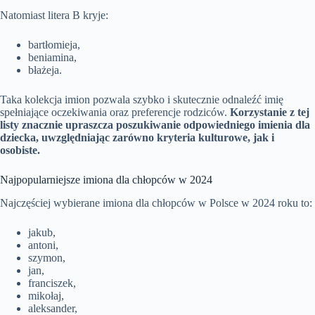
Natomiast litera B kryje:
bartłomieja,
beniamina,
błażeja.
Taka kolekcja imion pozwala szybko i skutecznie odnaleźć imię
spełniające oczekiwania oraz preferencje rodziców.
Korzystanie z tej
listy znacznie upraszcza poszukiwanie odpowiedniego imienia dla
dziecka, uwzględniając zarówno kryteria kulturowe, jak i
osobiste.
Najpopularniejsze imiona dla chłopców w 2024
Najczęściej wybierane imiona dla chłopców w Polsce w 2024 roku to:
jakub,
antoni,
szymon,
jan,
franciszek,
mikołaj,
aleksander,