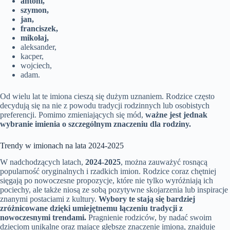
antoni,
szymon,
jan,
franciszek,
mikołaj,
aleksander,
kacper,
wojciech,
adam.
Od wielu lat te imiona cieszą się dużym uznaniem. Rodzice często
decydują się na nie z powodu tradycji rodzinnych lub osobistych
preferencji. Pomimo zmieniających się mód,
ważne jest jednak
wybranie imienia o szczególnym znaczeniu dla rodziny.
Trendy w imionach na lata 2024-2025
W nadchodzących latach,
2024-2025
, można zauważyć rosnącą
popularność oryginalnych i rzadkich imion. Rodzice coraz chętniej
sięgają po nowoczesne propozycje, które nie tylko wyróżniają ich
pociechy, ale także niosą ze sobą pozytywne skojarzenia lub inspiracje
znanymi postaciami z kultury.
Wybory te stają się bardziej
zróżnicowane dzięki umiejętnemu łączeniu tradycji z
nowoczesnymi trendami.
Pragnienie rodziców, by nadać swoim
dzieciom unikalne oraz mające głębsze znaczenie imiona, znajduje