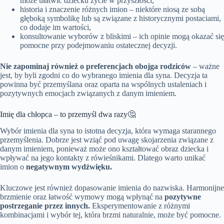
może ułatwić dziecku życie w przyszłości,
historia i znaczenie różnych imion – niektóre niosą ze sobą
głęboką symbolikę lub są związane z historycznymi postaciami,
co dodaje im wartości,
konsultowanie wyborów z bliskimi – ich opinie mogą okazać się
pomocne przy podejmowaniu ostatecznej decyzji.
Nie zapominaj również o preferencjach obojga rodziców
– ważne
jest, by byli zgodni co do wybranego imienia dla syna. Decyzja ta
powinna być przemyślana oraz oparta na wspólnych ustaleniach i
pozytywnych emocjach związanych z danym imieniem.
Imię dla chłopca – to przemyśl dwa razy🤔
Wybór imienia dla syna to istotna decyzja, która wymaga starannego
przemyślenia. Dobrze jest wziąć pod uwagę skojarzenia związane z
danym imieniem, ponieważ może ono kształtować obraz dziecka i
wpływać na jego kontakty z rówieśnikami. Dlatego warto unikać
imion o
negatywnym wydźwięku.
Kluczowe jest również dopasowanie imienia do nazwiska. Harmonijne
brzmienie oraz łatwość wymowy mogą wpłynąć na
pozytywne
postrzeganie przez innych.
Eksperymentowanie z różnymi
kombinacjami i wybór tej, która brzmi naturalnie, może być pomocne.