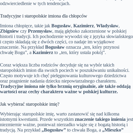
odzwierciedlenie w tych tendencjach.
Tradycyjne i staropolskie imiona dla chłopców
Imiona chłopięce, takie jak
Bogusław
,
Kazimierz
,
Władysław
,
Zbigniew
czy
Przemysław
, mają głęboko zakorzenione w polskiej
historii i tradycji. Ich pochodzenie wywodzi się z języka słowiańskiego
i często składają się z dwóch części, co nadaje im wyjątkowe
znaczenie. Na przykład
Bogusław
oznacza „ten, który przynosi
chwałę Bogu”, a
Kazimierz
to „ten, który ustala pokój”.
Coraz większa liczba rodziców decyduje się na wybór takich
staropolskich imion dla swoich pociech w poszukiwaniu unikalności.
Często motywuje ich chęć pielęgnowania kulturowego dziedzictwa
oraz pragnienie nadania dziecku niepowtarzalnego charakteru.
Tradycyjne imiona nie tylko brzmią oryginalnie, ale także oddają
wartości oraz cechy charakteru ważne w polskiej kulturze.
Jak wybierać staropolskie imię?
Wybierając staropolskie imię, warto zastanowić się nad kilkoma
istotnymi kwestiami. Przede wszystkim
znaczenie takiego imienia
jest
niezmiernie ważne, ponieważ nierzadko wiąże się z bogatą historią i
tradycją. Na przykład
„Bogusław”
to chwała Boga, a
„Mieszko”