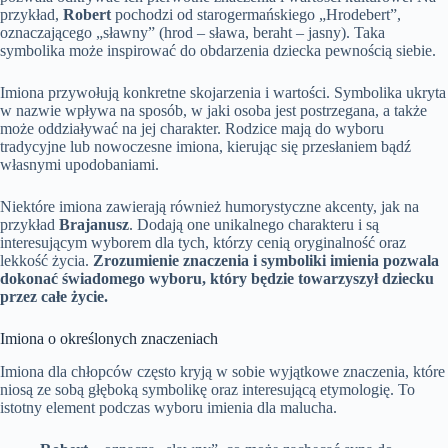
przykład,
Robert
pochodzi od starogermańskiego „Hrodebert”,
oznaczającego „sławny” (hrod – sława, beraht – jasny). Taka
symbolika może inspirować do obdarzenia dziecka pewnością siebie.
Imiona przywołują konkretne skojarzenia i wartości. Symbolika ukryta
w nazwie wpływa na sposób, w jaki osoba jest postrzegana, a także
może oddziaływać na jej charakter. Rodzice mają do wyboru
tradycyjne lub nowoczesne imiona, kierując się przesłaniem bądź
własnymi upodobaniami.
Niektóre imiona zawierają również humorystyczne akcenty, jak na
przykład
Brajanusz
. Dodają one unikalnego charakteru i są
interesującym wyborem dla tych, którzy cenią oryginalność oraz
lekkość życia.
Zrozumienie znaczenia i symboliki imienia pozwala
dokonać świadomego wyboru, który będzie towarzyszył dziecku
przez całe życie.
Imiona o określonych znaczeniach
Imiona dla chłopców często kryją w sobie wyjątkowe znaczenia, które
niosą ze sobą głęboką symbolikę oraz interesującą etymologię. To
istotny element podczas wyboru imienia dla malucha.