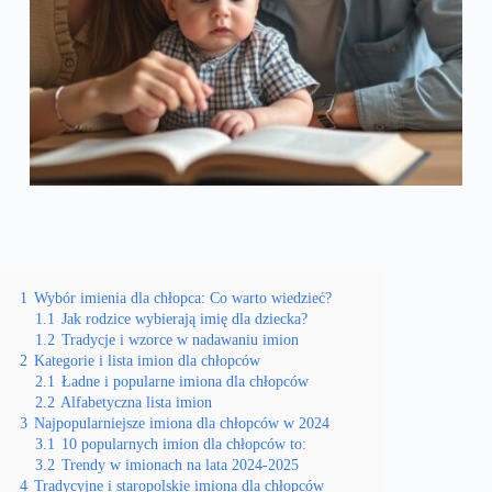
1
Wybór imienia dla chłopca: Co warto wiedzieć?
1.1
Jak rodzice wybierają imię dla dziecka?
1.2
Tradycje i wzorce w nadawaniu imion
2
Kategorie i lista imion dla chłopców
2.1
Ładne i popularne imiona dla chłopców
2.2
Alfabetyczna lista imion
3
Najpopularniejsze imiona dla chłopców w 2024
3.1
10 popularnych imion dla chłopców to:
3.2
Trendy w imionach na lata 2024-2025
4
Tradycyjne i staropolskie imiona dla chłopców