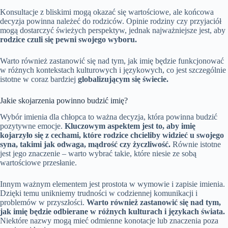
Konsultacje z bliskimi mogą okazać się wartościowe, ale końcowa
decyzja powinna należeć do rodziców. Opinie rodziny czy przyjaciół
mogą dostarczyć świeżych perspektyw, jednak najważniejsze jest, aby
rodzice czuli się pewni swojego wyboru.
Warto również zastanowić się nad tym, jak imię będzie funkcjonować
w różnych kontekstach kulturowych i językowych, co jest szczególnie
istotne w coraz bardziej
globalizującym się świecie.
Jakie skojarzenia powinno budzić imię?
Wybór imienia dla chłopca to ważna decyzja, która powinna budzić
pozytywne emocje.
Kluczowym aspektem jest to, aby imię
kojarzyło się z cechami, które rodzice chcieliby widzieć u swojego
syna, takimi jak odwaga, mądrość czy życzliwość.
Równie istotne
jest jego znaczenie – warto wybrać takie, które niesie ze sobą
wartościowe przesłanie.
Innym ważnym elementem jest prostota w wymowie i zapisie imienia.
Dzięki temu unikniemy trudności w codziennej komunikacji i
problemów w przyszłości.
Warto również zastanowić się nad tym,
jak imię będzie odbierane w różnych kulturach i językach świata.
Niektóre nazwy mogą mieć odmienne konotacje lub znaczenia poza