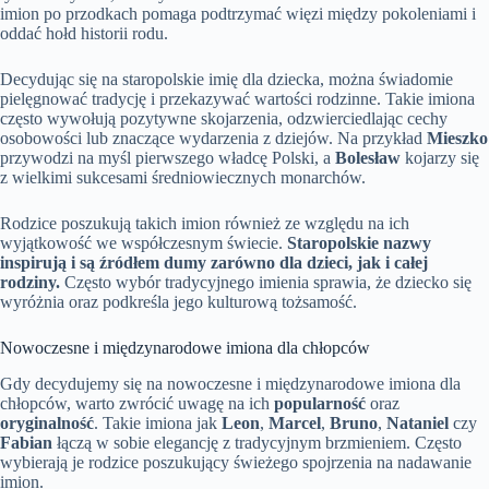
imion po przodkach pomaga podtrzymać więzi między pokoleniami i
oddać hołd historii rodu.
Decydując się na staropolskie imię dla dziecka, można świadomie
pielęgnować tradycję i przekazywać wartości rodzinne. Takie imiona
często wywołują pozytywne skojarzenia, odzwierciedlając cechy
osobowości lub znaczące wydarzenia z dziejów. Na przykład
Mieszko
przywodzi na myśl pierwszego władcę Polski, a
Bolesław
kojarzy się
z wielkimi sukcesami średniowiecznych monarchów.
Rodzice poszukują takich imion również ze względu na ich
wyjątkowość we współczesnym świecie.
Staropolskie nazwy
inspirują i są źródłem dumy zarówno dla dzieci, jak i całej
rodziny.
Często wybór tradycyjnego imienia sprawia, że dziecko się
wyróżnia oraz podkreśla jego kulturową tożsamość.
Nowoczesne i międzynarodowe imiona dla chłopców
Gdy decydujemy się na nowoczesne i międzynarodowe imiona dla
chłopców, warto zwrócić uwagę na ich
popularność
oraz
oryginalność
. Takie imiona jak
Leon
,
Marcel
,
Bruno
,
Nataniel
czy
Fabian
łączą w sobie elegancję z tradycyjnym brzmieniem. Często
wybierają je rodzice poszukujący świeżego spojrzenia na nadawanie
imion.