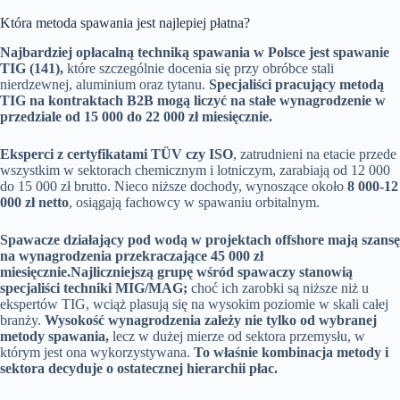
Która metoda spawania jest najlepiej płatna?
Najbardziej opłacalną techniką spawania w Polsce jest spawanie
TIG (141),
które szczególnie docenia się przy obróbce stali
nierdzewnej, aluminium oraz tytanu.
Specjaliści pracujący metodą
TIG na kontraktach B2B mogą liczyć na stałe wynagrodzenie w
przedziale od 15 000 do 22 000 zł miesięcznie.
Eksperci z certyfikatami TÜV czy ISO
, zatrudnieni na etacie przede
wszystkim w sektorach chemicznym i lotniczym, zarabiają od 12 000
do 15 000 zł brutto. Nieco niższe dochody, wynoszące około
8 000-12
000 zł netto
, osiągają fachowcy w spawaniu orbitalnym.
Spawacze działający pod wodą w projektach offshore mają szansę
na wynagrodzenia przekraczające 45 000 zł
miesięcznie.
Najliczniejszą grupę wśród spawaczy stanowią
specjaliści techniki MIG/MAG;
choć ich zarobki są niższe niż u
ekspertów TIG, wciąż plasują się na wysokim poziomie w skali całej
branży.
Wysokość wynagrodzenia zależy nie tylko od wybranej
metody spawania,
lecz w dużej mierze od sektora przemysłu, w
którym jest ona wykorzystywana.
To właśnie kombinacja metody i
sektora decyduje o ostatecznej hierarchii płac.