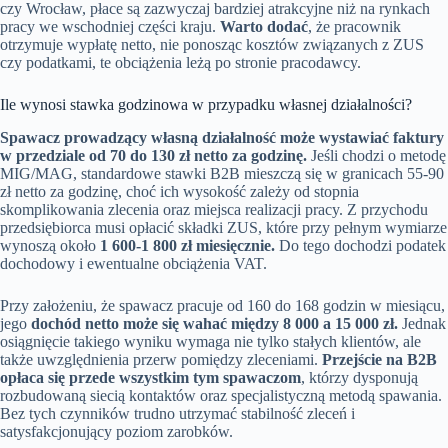
czy Wrocław, płace są zazwyczaj bardziej atrakcyjne niż na rynkach
pracy we wschodniej części kraju.
Warto dodać
, że pracownik
otrzymuje wypłatę netto, nie ponosząc kosztów związanych z ZUS
czy podatkami, te obciążenia leżą po stronie pracodawcy.
Ile wynosi stawka godzinowa w przypadku własnej działalności?
Spawacz prowadzący własną działalność może wystawiać faktury
w przedziale od 70 do 130 zł netto za godzinę.
Jeśli chodzi o metodę
MIG/MAG, standardowe stawki B2B mieszczą się w granicach 55-90
zł netto za godzinę, choć ich wysokość zależy od stopnia
skomplikowania zlecenia oraz miejsca realizacji pracy. Z przychodu
przedsiębiorca musi opłacić składki ZUS, które przy pełnym wymiarze
wynoszą około
1 600-1 800 zł miesięcznie.
Do tego dochodzi podatek
dochodowy i ewentualne obciążenia VAT.
Przy założeniu, że spawacz pracuje od 160 do 168 godzin w miesiącu,
jego
dochód netto może się wahać między 8 000 a 15 000 zł.
Jednak
osiągnięcie takiego wyniku wymaga nie tylko stałych klientów, ale
także uwzględnienia przerw pomiędzy zleceniami.
Przejście na B2B
opłaca się przede wszystkim tym spawaczom
, którzy dysponują
rozbudowaną siecią kontaktów oraz specjalistyczną metodą spawania.
Bez tych czynników trudno utrzymać stabilność zleceń i
satysfakcjonujący poziom zarobków.