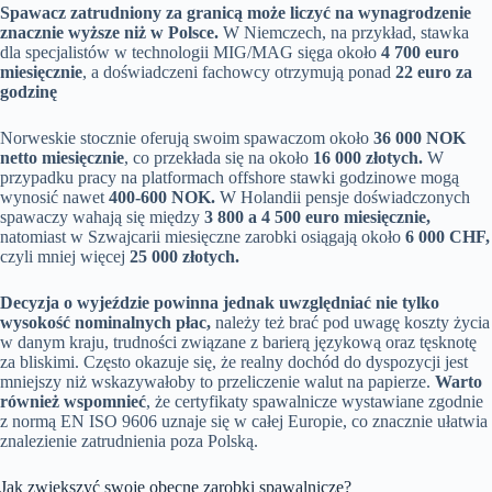
Spawacz zatrudniony za granicą może liczyć na wynagrodzenie
znacznie wyższe niż w Polsce.
W Niemczech, na przykład, stawka
dla specjalistów w technologii MIG/MAG sięga około
4 700 euro
miesięcznie
, a doświadczeni fachowcy otrzymują ponad
22 euro za
godzinę
Norweskie stocznie oferują swoim spawaczom około
36 000 NOK
netto miesięcznie
, co przekłada się na około
16 000 złotych.
W
przypadku pracy na platformach offshore stawki godzinowe mogą
wynosić nawet
400-600 NOK.
W Holandii pensje doświadczonych
spawaczy wahają się między
3 800 a 4 500 euro miesięcznie,
natomiast w Szwajcarii miesięczne zarobki osiągają około
6 000 CHF,
czyli mniej więcej
25 000 złotych.
Decyzja o wyjeździe powinna jednak uwzględniać nie tylko
wysokość nominalnych płac,
należy też brać pod uwagę koszty życia
w danym kraju, trudności związane z barierą językową oraz tęsknotę
za bliskimi. Często okazuje się, że realny dochód do dyspozycji jest
mniejszy niż wskazywałoby to przeliczenie walut na papierze.
Warto
również wspomnieć
, że certyfikaty spawalnicze wystawiane zgodnie
z normą EN ISO 9606 uznaje się w całej Europie, co znacznie ułatwia
znalezienie zatrudnienia poza Polską.
Jak zwiększyć swoje obecne zarobki spawalnicze?