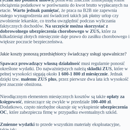
obciążenia podatkowe w porównaniu do kwot brutto wypłacanych na
etacie.
Warto jednak pamiętać
, że praca na B2B nie zapewnia
stałego wynagrodzenia ani świadczeń takich jak płatny urlop czy
zwolnienie lekarskie, co trzeba uwzględnić podczas wyliczania
faktycznych dochodów.
Na szczęście można skorzystać z
dobrowolnego ubezpieczenia chorobowego w ZUS,
które za
kilkadziesiąt złotych miesięcznie daje prawo do zasiłku chorobowego i
większe poczucie bezpieczeństwa.
Jakie koszty ponoszą przedsiębiorcy świadczący usługi spawalnicze?
Spawacz prowadzący własną działalność
musi regularnie ponosić
określone wydatki. Do najważniejszych należą
składki ZUS
, które w
pełnej wysokości sięgają około
1 600-1 800 zł miesięcznie
. Jednak
dzięki tzw.
małemu ZUS plus
, przez pierwsze dwa lata ich wysokość
jest znacznie obniżona.
Nieodłącznym elementem miesięcznych kosztów są także
opłaty za
księgowość
, mieszczące się zwykle w przedziale
100-400 zł
.
Dodatkowo, często niezbędne okazuje się wykupienie
ubezpieczenia
OC
, które zabezpiecza firmę w przypadku ewentualnych szkód.
Zmienne wydatki
to przede wszystkim materiały eksploatacyjne,
takie jak: