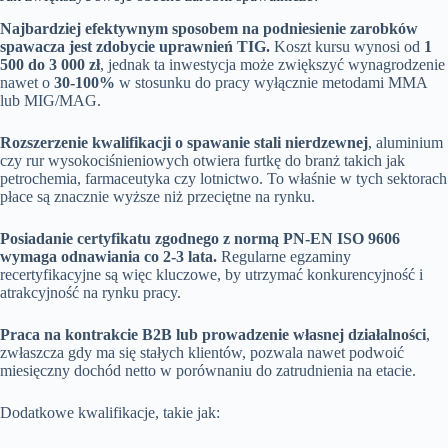
Najbardziej efektywnym sposobem na podniesienie zarobków
spawacza jest zdobycie uprawnień TIG.
Koszt kursu wynosi od
1
500 do 3 000 zł
, jednak ta inwestycja może zwiększyć wynagrodzenie
nawet o
30-100%
w stosunku do pracy wyłącznie metodami MMA
lub MIG/MAG.
Rozszerzenie kwalifikacji o spawanie stali nierdzewnej
, aluminium
czy rur wysokociśnieniowych otwiera furtkę do branż takich jak
petrochemia, farmaceutyka czy lotnictwo. To właśnie w tych sektorach
płace są znacznie wyższe niż przeciętne na rynku.
Posiadanie certyfikatu zgodnego z normą PN-EN ISO 9606
wymaga odnawiania co 2-3 lata.
Regularne egzaminy
recertyfikacyjne są więc kluczowe, by utrzymać konkurencyjność i
atrakcyjność na rynku pracy.
Praca na kontrakcie B2B lub prowadzenie własnej działalności
,
zwłaszcza gdy ma się stałych klientów, pozwala nawet podwoić
miesięczny dochód netto w porównaniu do zatrudnienia na etacie.
Dodatkowe kwalifikacje, takie jak: