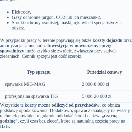
Elektrody,
Gazy ochronne (argon, CO2 lub ich mieszanki),
Środki ochrony osobistej, maski, rękawice i specjalistyczna
odzież.
W przypadku pracy w terenie pojawiają się także
koszty dojazdu
oraz
amortyzacja samochodu.
Inwestycja w nowoczesny sprzęt
spawalniczy
może szybko się zwrócić, zwłaszcza przy stałych
zleceniach. Cennik sprzętu jest dość szeroki:
Typ sprzętu
Przedział cenowy
spawarka MIG/MAG
2 000-8 000 zł
profesjonalna spawarka TIG
5 000-20 000 zł
Wszystkie te koszty można
odliczyć od przychodów
, co obniża
podstawę opodatkowania. Dodatkowo, spawacz działający na własny
rachunek powinien regularnie odkładać środki na tzw.
„czarną
godzinę”
, czyli czas bez zleceń, które są naturalną częścią pracy na
B2B.