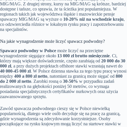
MIG/MAG. Z drugiej strony, kursy na MIG/MAG są krótsze, bardziej
dostępne i tańsze, co sprawia, że ta ścieżka jest popularniejsza. W
regionach takich jak województwa śląskie i mazowieckie pensje
spawaczy MIG/MAG są wyższe o
10-20% niż na wschodzie kraju
,
co odzwierciedla różnice w lokalnym rynku pracy i zapotrzebowaniu
na specjalistów.
Na jakie wynagrodzenie może liczyć spawacz podwodny?
Spawacz podwodny w Polsce
może liczyć na przeciętne
wynagrodzenie sięgające około
13 000 zł brutto miesięcznie
. Ci,
którzy mają większe doświadczenie, często zarabiają od
20 000 do 30
000 zł
, a przy dużych projektach offshore stawki wzrastają nawet do
40 000-45 000 zł
. W Polsce dzienna stawka za tego typu pracę wynosi
między
400 a 800 zł netto
, natomiast za granicą może sięgać od
800
do 2 000 zł netto
. Zarobki rosną o
30-50%
w przypadku zadań
realizowanych na głębokości poniżej 50 metrów, co wymaga
posiadania specjalistycznych certyfikatów nurkowych oraz użycia
zaawansowanego sprzętu.
Zawód spawacza podwodnego cieszy się w Polsce niewielką
popularnością, dlatego wiele osób decyduje się na pracę za granicą,
gdzie wynagrodzenia są zdecydowanie korzystniejsze. Osoby
początkujące na rynku krajowym mogą liczyć na startowe stawki w