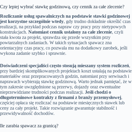
Czy lepiej wybrać stawkę godzinową, czy cennik za całe zlecenie?
Rozliczanie usług spawalniczych na podstawie stawki godzinowej
jest korzystne szczególnie wtedy
, gdy trudno dokładnie określić czas
realizacji, na przykład podczas napraw czy pracy przy nietypowych
konstrukcjach.
Natomiast cennik ustalony za całe zlecenie
, czyli
stała kwota za projekt, sprawdza się przede wszystkim przy
powtarzalnych zadaniach. W takich sytuacjach spawacz zna
orientacyjny czas pracy, co pozwala mu na dodatkowy zarobek, jeśli
wykona zadanie szybko i sprawnie.
Doświadczeni specjaliści często stosują mieszany system rozliczeń
,
przy bardziej skomplikowanych projektach koszt ustalają na podstawie
materiałów oraz przepracowanych godzin, natomiast przy serwisach i
naprawach wybierają stawkę godzinową. Warto jednak pamiętać, że w
tym zakresie uwzględnione są przerwy, dojazdy oraz ewentualne
nieprzewidziane trudności podczas realizacji.
Jeśli chodzi o
długoterminowe kontrakty z firmami z branży przemysłowej
,
częściej opłaca się rozliczać na podstawie miesięcznych stawek lub
ceny za cały projekt. Takie rozwiązanie gwarantuje stabilność i
przewidywalność dochodów.
Ile zarabia spawacz za granicą?