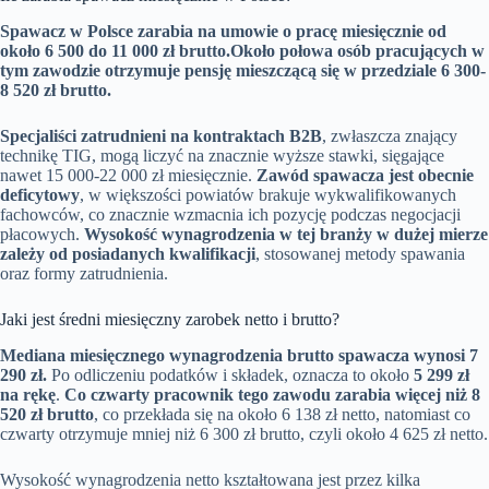
Spawacz w Polsce zarabia na umowie o pracę miesięcznie od
około 6 500 do 11 000 zł brutto.
Około połowa osób pracujących w
tym zawodzie otrzymuje pensję mieszczącą się w przedziale 6 300-
8 520 zł brutto.
Specjaliści zatrudnieni na kontraktach B2B
, zwłaszcza znający
technikę TIG, mogą liczyć na znacznie wyższe stawki, sięgające
nawet 15 000-22 000 zł miesięcznie.
Zawód spawacza jest obecnie
deficytowy
, w większości powiatów brakuje wykwalifikowanych
fachowców, co znacznie wzmacnia ich pozycję podczas negocjacji
płacowych.
Wysokość wynagrodzenia w tej branży w dużej mierze
zależy od posiadanych kwalifikacji
, stosowanej metody spawania
oraz formy zatrudnienia.
Jaki jest średni miesięczny zarobek netto i brutto?
Mediana miesięcznego wynagrodzenia brutto spawacza wynosi 7
290 zł.
Po odliczeniu podatków i składek, oznacza to około
5 299 zł
na rękę
.
Co czwarty pracownik tego zawodu zarabia więcej niż 8
520 zł brutto
, co przekłada się na około 6 138 zł netto, natomiast co
czwarty otrzymuje mniej niż 6 300 zł brutto, czyli około 4 625 zł netto.
Wysokość wynagrodzenia netto kształtowana jest przez kilka