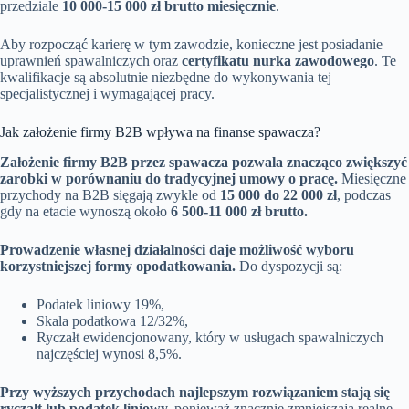
przedziale
10 000-15 000 zł brutto miesięcznie
.
Aby rozpocząć karierę w tym zawodzie, konieczne jest posiadanie
uprawnień spawalniczych oraz
certyfikatu nurka zawodowego
. Te
kwalifikacje są absolutnie niezbędne do wykonywania tej
specjalistycznej i wymagającej pracy.
Jak założenie firmy B2B wpływa na finanse spawacza?
Założenie firmy B2B przez spawacza pozwala znacząco zwiększyć
zarobki w porównaniu do tradycyjnej umowy o pracę.
Miesięczne
przychody na B2B sięgają zwykle od
15 000 do 22 000 zł
, podczas
gdy na etacie wynoszą około
6 500-11 000 zł brutto.
Prowadzenie własnej działalności daje możliwość wyboru
korzystniejszej formy opodatkowania.
Do dyspozycji są:
Podatek liniowy 19%,
Skala podatkowa 12/32%,
Ryczałt ewidencjonowany, który w usługach spawalniczych
najczęściej wynosi 8,5%.
Przy wyższych przychodach najlepszym rozwiązaniem stają się
ryczałt lub podatek liniowy,
ponieważ znacznie zmniejszają realne