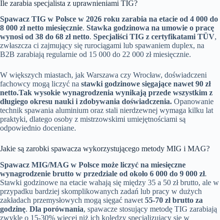
Ile zarabia specjalista z uprawnieniami TIG?
Spawacz TIG w Polsce w 2026 roku zarabia na etacie od 4 000 do
8 000 zł netto miesięcznie
.
Stawka godzinowa na umowie o pracę
wynosi od 38 do 68 zł netto
.
Specjaliści TIG z certyfikatami TÜV
,
zwłaszcza ci zajmujący się rurociągami lub spawaniem duplex, na
B2B zarabiają regularnie od 15 000 do 22 000 zł miesięcznie.
W większych miastach, jak Warszawa czy Wrocław, doświadczeni
fachowcy mogą liczyć na
stawki godzinowe sięgające nawet 90 zł
netto.
Tak wysokie wynagrodzenia wynikają przede wszystkim z
długiego okresu nauki i zdobywania doświadczenia.
Opanowanie
technik spawania aluminium oraz stali nierdzewnej wymaga kilku lat
praktyki, dlatego osoby z mistrzowskimi umiejętnościami są
odpowiednio doceniane.
Jakie są zarobki spawacza wykorzystującego metody MIG i MAG?
Spawacz MIG/MAG w Polsce może liczyć na miesięczne
wynagrodzenie brutto w przedziale od około 6 000 do 9 000 zł
.
Stawki godzinowe na etacie wahają się między 35 a 50 zł brutto, ale w
przypadku bardziej skomplikowanych zadań lub pracy w dużych
zakładach przemysłowych mogą sięgać nawet
55-70 zł brutto za
godzinę
.
Dla porównania
, spawacze stosujący metodę TIG zarabiają
zwykle o 15-30% więcej niż ich koledzy specjalizujący się w