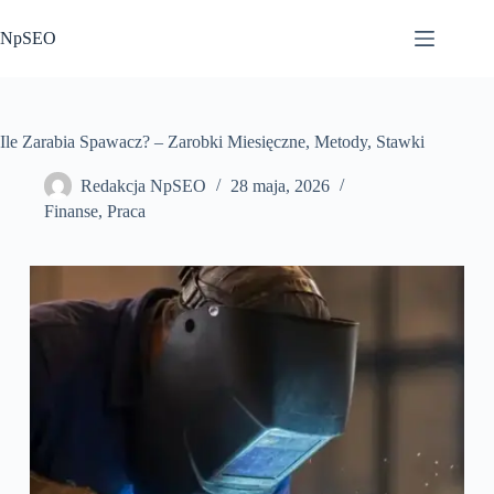
Przejdź
do
NpSEO
treści
Ile Zarabia Spawacz? – Zarobki Miesięczne, Metody, Stawki
Redakcja NpSEO
28 maja, 2026
Finanse
,
Praca