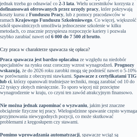
jednak trzeba go odnawiać co
2-3 lata
. Wielu uczestników korzysta z
dofinansowań oferowanych przez urzędy pracy
, które pokrywają
koszty kursu z
Funduszu Pracy
, lub z pomocy pracodawców w
ramach
Krajowego Funduszu Szkoleniowego
. Co więcej, większość
szkół spawalniczych umożliwia jednoczesne szkolenie w kilku
metodach, co znacznie przyspiesza rozpoczęcie kariery i pozwala
szybko zarabiać nawet od
6 000 do 7 500 zł brutto
.
Czy praca w charakterze spawacza się opłaca?
Praca spawacza jest bardzo opłacalna
ze względu na niedobór
specjalistów na rynku oraz coroczny wzrost wynagrodzeń.
Prognozy
wskazują
, że do 2026 roku zarobki mogą się podnieść nawet o 5-10%
w porównaniu z obecnymi stawkami.
Spawacze z certyfikatami TIG
lub ci
, którzy opanowali trudniejsze techniki, mogą zarabiać od 10 do
22 tysięcy złotych miesięcznie. To sporo więcej niż przeciętne
wynagrodzenie w kraju, co czyni ten zawód atrakcyjnym finansowo.
Nie można jednak zapominać o wyzwaniu
, jakim jest znaczne
obciążenie fizyczne tej pracy. Wielogodzinne spawanie często wymaga
przyjmowania niewygodnych pozycji, co może skutkować
problemami z kręgosłupem czy stawami.
Pomimo wprowadzania automatyzacji
, spawacze wciąż są