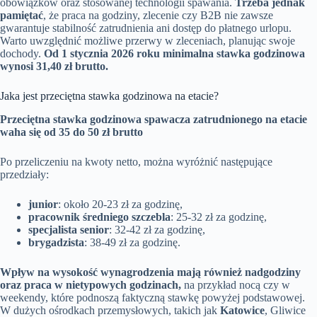
obowiązków oraz stosowanej technologii spawania.
Trzeba jednak
pamiętać
, że praca na godziny, zlecenie czy B2B nie zawsze
gwarantuje stabilność zatrudnienia ani dostęp do płatnego urlopu.
Warto uwzględnić możliwe przerwy w zleceniach, planując swoje
dochody.
Od 1 stycznia 2026 roku minimalna stawka godzinowa
wynosi 31,40 zł brutto.
Jaka jest przeciętna stawka godzinowa na etacie?
Przeciętna stawka godzinowa spawacza zatrudnionego na etacie
waha się od 35 do 50 zł brutto
Po przeliczeniu na kwoty netto, można wyróżnić następujące
przedziały:
junior
: około 20-23 zł za godzinę,
pracownik średniego szczebla
: 25-32 zł za godzinę,
specjalista senior
: 32-42 zł za godzinę,
brygadzista
: 38-49 zł za godzinę.
Wpływ na wysokość wynagrodzenia mają również nadgodziny
oraz praca w nietypowych godzinach,
na przykład nocą czy w
weekendy, które podnoszą faktyczną stawkę powyżej podstawowej.
W dużych ośrodkach przemysłowych, takich jak
Katowice
, Gliwice