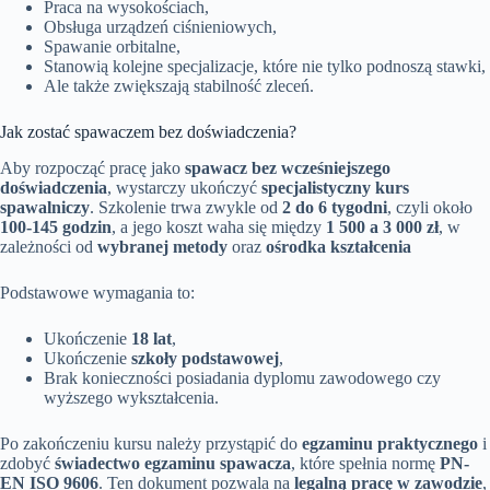
Praca na wysokościach,
Obsługa urządzeń ciśnieniowych,
Spawanie orbitalne,
Stanowią kolejne specjalizacje, które nie tylko podnoszą stawki,
Ale także zwiększają stabilność zleceń.
Jak zostać spawaczem bez doświadczenia?
Aby rozpocząć pracę jako
spawacz bez wcześniejszego
doświadczenia
, wystarczy ukończyć
specjalistyczny kurs
spawalniczy
. Szkolenie trwa zwykle od
2 do 6 tygodni
, czyli około
100-145 godzin
, a jego koszt waha się między
1 500 a 3 000 zł
, w
zależności od
wybranej metody
oraz
ośrodka kształcenia
Podstawowe wymagania to:
Ukończenie
18 lat
,
Ukończenie
szkoły podstawowej
,
Brak konieczności posiadania dyplomu zawodowego czy
wyższego wykształcenia.
Po zakończeniu kursu należy przystąpić do
egzaminu praktycznego
i
zdobyć
świadectwo egzaminu spawacza
, które spełnia normę
PN-
EN ISO 9606
. Ten dokument pozwala na
legalną pracę w zawodzie
,