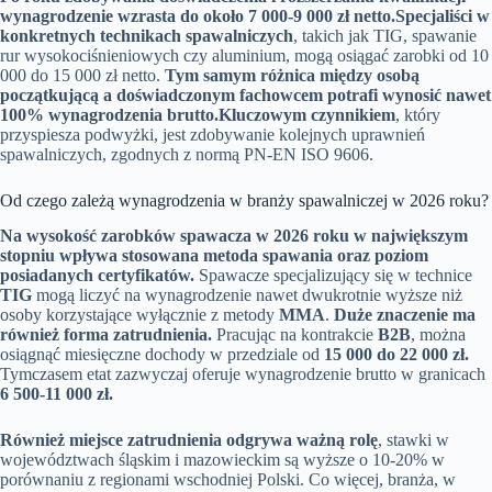
wynagrodzenie wzrasta do około 7 000-9 000 zł netto.
Specjaliści w
konkretnych technikach spawalniczych
, takich jak TIG, spawanie
rur wysokociśnieniowych czy aluminium, mogą osiągać zarobki od 10
000 do 15 000 zł netto.
Tym samym różnica między osobą
początkującą a doświadczonym fachowcem potrafi wynosić nawet
100% wynagrodzenia brutto.
Kluczowym czynnikiem
, który
przyspiesza podwyżki, jest zdobywanie kolejnych uprawnień
spawalniczych, zgodnych z normą PN-EN ISO 9606.
Od czego zależą wynagrodzenia w branży spawalniczej w 2026 roku?
Na wysokość zarobków spawacza w 2026 roku w największym
stopniu wpływa stosowana metoda spawania oraz poziom
posiadanych certyfikatów.
Spawacze specjalizujący się w technice
TIG
mogą liczyć na wynagrodzenie nawet dwukrotnie wyższe niż
osoby korzystające wyłącznie z metody
MMA
.
Duże znaczenie ma
również forma zatrudnienia.
Pracując na kontrakcie
B2B
, można
osiągnąć miesięczne dochody w przedziale od
15 000 do 22 000 zł.
Tymczasem etat zazwyczaj oferuje wynagrodzenie brutto w granicach
6 500-11 000 zł.
Również miejsce zatrudnienia odgrywa ważną rolę
, stawki w
województwach śląskim i mazowieckim są wyższe o 10-20% w
porównaniu z regionami wschodniej Polski. Co więcej, branża, w