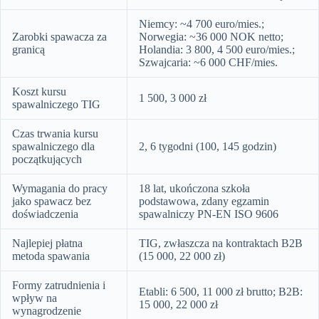
Niemcy: ~4 700 euro/mies.;
Zarobki spawacza za
Norwegia: ~36 000 NOK netto;
granicą
Holandia: 3 800, 4 500 euro/mies.;
Szwajcaria: ~6 000 CHF/mies.
Koszt kursu
1 500, 3 000 zł
spawalniczego TIG
Czas trwania kursu
spawalniczego dla
2, 6 tygodni (100, 145 godzin)
początkujących
Wymagania do pracy
18 lat, ukończona szkoła
jako spawacz bez
podstawowa, zdany egzamin
doświadczenia
spawalniczy PN-EN ISO 9606
Najlepiej płatna
TIG, zwłaszcza na kontraktach B2B
metoda spawania
(15 000, 22 000 zł)
Formy zatrudnienia i
Etabli: 6 500, 11 000 zł brutto; B2B:
wpływ na
15 000, 22 000 zł
wynagrodzenie