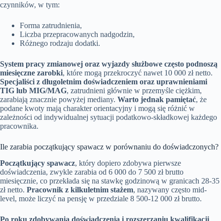
czynników, w tym:
Forma zatrudnienia,
Liczba przepracowanych nadgodzin,
Różnego rodzaju dodatki.
System pracy zmianowej oraz wyjazdy służbowe często podnoszą
miesięczne zarobki
, które mogą przekroczyć nawet 10 000 zł netto.
Specjaliści z długoletnim doświadczeniem oraz uprawnieniami
TIG lub MIG/MAG
, zatrudnieni głównie w przemyśle ciężkim,
zarabiają znacznie powyżej mediany.
Warto jednak pamiętać
, że
podane kwoty mają charakter orientacyjny i mogą się różnić w
zależności od indywidualnej sytuacji podatkowo-składkowej każdego
pracownika.
Ile zarabia początkujący spawacz w porównaniu do doświadczonych?
Początkujący spawacz
, który dopiero zdobywa pierwsze
doświadczenia, zwykle zarabia od 6 000 do 7 500 zł brutto
miesięcznie, co przekłada się na stawkę godzinową w granicach 28-35
zł netto.
Pracownik z kilkuletnim stażem
, nazywany często mid-
level, może liczyć na pensję w przedziale 8 500-12 000 zł brutto.
Po roku zdobywania doświadczenia i rozszerzaniu kwalifikacji