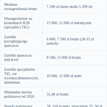
Mediana
7 290 zł (netto około 5 299 zł)
wynagrodzenia brutto
Wynagrodzenie na
kontraktach B2B
15 000, 22 000 zł miesięcznie
(specjaliści TIG)
Zarobki
6 000, 7 500 zł brutto (28-35 zł
początkującego
netto/h)
spawacza
Zarobki spawacza
8 500, 12 000 zł brutto
mid-level
Zarobki specjalistów
TIG, rur
10 000, 15 000 zł netto
wysokociśnieniowych,
aluminium
Minimalna stawka
31,40 zł brutto
godzinowa od 2026
Stawki godzinowe
28, 110 zł netto, przeciętnie 35, 50 zł