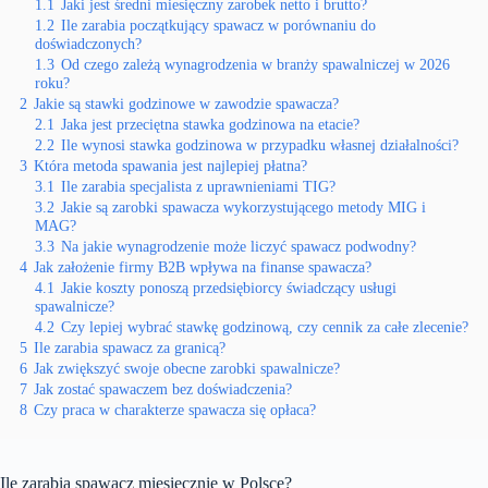
1.1
Jaki jest średni miesięczny zarobek netto i brutto?
1.2
Ile zarabia początkujący spawacz w porównaniu do
doświadczonych?
1.3
Od czego zależą wynagrodzenia w branży spawalniczej w 2026
roku?
2
Jakie są stawki godzinowe w zawodzie spawacza?
2.1
Jaka jest przeciętna stawka godzinowa na etacie?
2.2
Ile wynosi stawka godzinowa w przypadku własnej działalności?
3
Która metoda spawania jest najlepiej płatna?
3.1
Ile zarabia specjalista z uprawnieniami TIG?
3.2
Jakie są zarobki spawacza wykorzystującego metody MIG i
MAG?
3.3
Na jakie wynagrodzenie może liczyć spawacz podwodny?
4
Jak założenie firmy B2B wpływa na finanse spawacza?
4.1
Jakie koszty ponoszą przedsiębiorcy świadczący usługi
spawalnicze?
4.2
Czy lepiej wybrać stawkę godzinową, czy cennik za całe zlecenie?
5
Ile zarabia spawacz za granicą?
6
Jak zwiększyć swoje obecne zarobki spawalnicze?
7
Jak zostać spawaczem bez doświadczenia?
8
Czy praca w charakterze spawacza się opłaca?
Ile zarabia spawacz miesięcznie w Polsce?