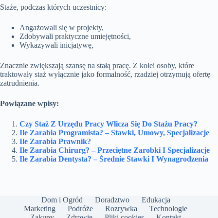
Staże, podczas których uczestnicy:
Angażowali się w projekty,
Zdobywali praktyczne umiejętności,
Wykazywali inicjatywę,
Znacznie zwiększają szansę na stałą pracę. Z kolei osoby, które
traktowały staż wyłącznie jako formalność, rzadziej otrzymują ofertę
zatrudnienia.
Powiązane wpisy:
Czy Staż Z Urzędu Pracy Wlicza Się Do Stażu Pracy?
Ile Zarabia Programista? – Stawki, Umowy, Specjalizacje
Ile Zarabia Prawnik?
Ile Zarabia Chirurg? – Przeciętne Zarobki I Specjalizacje
Ile Zarabia Dentysta? – Średnie Stawki I Wynagrodzenia
Dom i Ogród
Doradztwo
Edukacja
Marketing
Podróże
Rozrywka
Technologie
Zakupy
Zdrowie
Pliki cookies
Kontakt