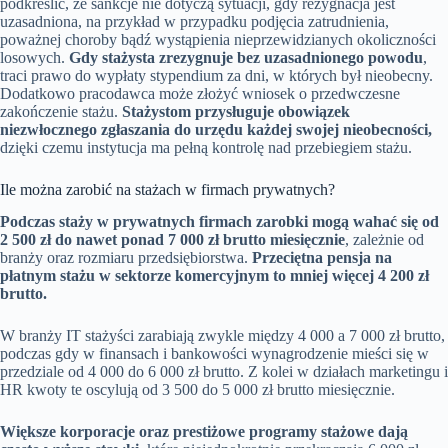
podkreślić, że sankcje nie dotyczą sytuacji, gdy rezygnacja jest
uzasadniona, na przykład w przypadku podjęcia zatrudnienia,
poważnej choroby bądź wystąpienia nieprzewidzianych okoliczności
losowych.
Gdy stażysta zrezygnuje bez uzasadnionego powodu
,
traci prawo do wypłaty stypendium za dni, w których był nieobecny.
Dodatkowo pracodawca może złożyć wniosek o przedwczesne
zakończenie stażu.
Stażystom przysługuje obowiązek
niezwłocznego zgłaszania do urzędu każdej swojej nieobecności,
dzięki czemu instytucja ma pełną kontrolę nad przebiegiem stażu.
Ile można zarobić na stażach w firmach prywatnych?
Podczas staży w prywatnych firmach zarobki mogą wahać się od
2 500 zł do nawet ponad 7 000 zł brutto miesięcznie
, zależnie od
branży oraz rozmiaru przedsiębiorstwa.
Przeciętna pensja na
płatnym stażu w sektorze komercyjnym to mniej więcej 4 200 zł
brutto.
W branży IT stażyści zarabiają zwykle między 4 000 a 7 000 zł brutto,
podczas gdy w finansach i bankowości wynagrodzenie mieści się w
przedziale od 4 000 do 6 000 zł brutto. Z kolei w działach marketingu i
HR kwoty te oscylują od 3 500 do 5 000 zł brutto miesięcznie.
Większe korporacje oraz prestiżowe programy stażowe dają