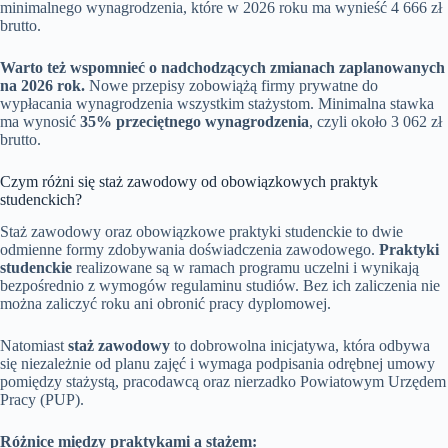
minimalnego wynagrodzenia, które w 2026 roku ma wynieść 4 666 zł
brutto.
Warto też wspomnieć o nadchodzących zmianach zaplanowanych
na 2026 rok.
Nowe przepisy zobowiążą firmy prywatne do
wypłacania wynagrodzenia wszystkim stażystom. Minimalna stawka
ma wynosić
35% przeciętnego wynagrodzenia
, czyli około 3 062 zł
brutto.
Czym różni się staż zawodowy od obowiązkowych praktyk
studenckich?
Staż zawodowy oraz obowiązkowe praktyki studenckie to dwie
odmienne formy zdobywania doświadczenia zawodowego.
Praktyki
studenckie
realizowane są w ramach programu uczelni i wynikają
bezpośrednio z wymogów regulaminu studiów. Bez ich zaliczenia nie
można zaliczyć roku ani obronić pracy dyplomowej.
Natomiast
staż zawodowy
to dobrowolna inicjatywa, która odbywa
się niezależnie od planu zajęć i wymaga podpisania odrębnej umowy
pomiędzy stażystą, pracodawcą oraz nierzadko Powiatowym Urzędem
Pracy (PUP).
Różnice między praktykami a stażem: