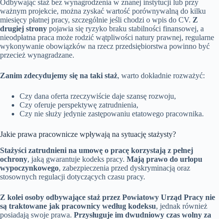
Odbywając staż bez wynagrodzenia w znanej instytucji lub przy
ważnym projekcie, można zyskać wartość porównywalną do kilku
miesięcy płatnej pracy, szczególnie jeśli chodzi o wpis do CV.
Z
drugiej strony
pojawia się ryzyko braku stabilności finansowej, a
nieodpłatna praca może rodzić wątpliwości natury prawnej, regularne
wykonywanie obowiązków na rzecz przedsiębiorstwa powinno być
przecież wynagradzane.
Zanim zdecydujemy się na taki staż
, warto dokładnie rozważyć:
Czy dana oferta rzeczywiście daje szansę rozwoju,
Czy oferuje perspektywę zatrudnienia,
Czy nie służy jedynie zastępowaniu etatowego pracownika.
Jakie prawa pracownicze wpływają na sytuację stażysty?
Stażyści zatrudnieni na umowę o pracę korzystają z pełnej
ochrony
, jaką gwarantuje kodeks pracy.
Mają prawo do urlopu
wypoczynkowego
, zabezpieczenia przed dyskryminacją oraz
stosownych regulacji dotyczących czasu pracy.
Z kolei osoby odbywające staż przez Powiatowy Urząd Pracy nie
są traktowane jak pracownicy według kodeksu
, jednak również
posiadają swoje prawa.
Przysługuje im dwudniowy czas wolny za