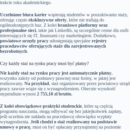
trakcie roku akademickiego.
Uczelniane biura karier
wspierają studentów w poszukiwaniu staży,
oferując często
ekskluzywne oferty
, które nie trafiają do
ogólnodostępnych baz. Z kolei
branżowe platformy oraz
profesjonalne sieci
, takie jak LinkedIn, są szczególnie cenne dla osób
interesujących się IT, finansami czy marketingiem. Dodatkowo,
powiatowe urzędy pracy
udostępniają specjalne
rejestry
pracodawców oferujących staże dla zarejestrowanych
bezrobotnych
.
Czy każdy staż na rynku pracy musi być płatny?
Nie każdy staż na rynku pracy jest automatycznie płatny
,
wszystko zależy od podstawy prawnej oraz formy, w jakiej jest
realizowany.
Na przykład
, staż organizowany przez powiatowy urząd
pracy zawsze wiąże się z wynagrodzeniem. Obecnie wysokość
stypendium wynosi
2 755,10 zł brutto.
Z kolei obowiązkowe praktyki studenckie
, które są częścią
programu nauczania, mogą odbywać się bez jakiejkolwiek zapłaty,
jeśli uczelnia nie nakłada na pracodawcę obowiązku wypłaty
wynagrodzenia.
Jeśli chodzi o staż realizowany na podstawie
umowy o pracę
, musi on być opłacany przynajmniej na poziomie