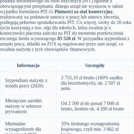
podatku dochodowego od osób fizycznych (PIT) zgodnie z
obowiązującymi przepisami, dlatego urząd nie wystawia w takim
wypadku formularza PIT-11
Płatności za staż komercyjny
,
realizowany na podstawie umowy o pracę lub umowy zlecenia,
podlegają pełnemu opodatkowaniu PIT. Co więcej, osoby do 26 roku
życia korzystają z tzw. ulgi dla młodych, która zwalnia je z
konieczności płacenia zaliczki na PIT do momentu przekroczenia
rocznego limitu wynoszącego
85 528 zł
. W przypadku stypendium z
urzędu pracy, składki na ZUS są regulowane przez sam urząd, co
zwalnia stażystę z tych obowiązków finansowych.
Informacja
Szczegóły
2 755,10 zł brutto (160% zasiłku
Stypendium stażysty z
dla bezrobotnych), ok. 2 507 zł
urzędu pracy (2026)
netto
Miesięczne zarobki
Od 2 500 zł do ponad 7 000 zł
stażysty w sektorze
brutto, średnio ok. 4 200 zł brutto
prywatnym
Minimalne
35% średniego wynagrodzenia
wynagrodzenie dla
krajowego, czyli min. 3 062 zł