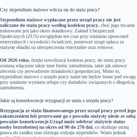
Czy stypendium stażowe wlicza się do stażu pracy?
Stypendium stażowe wypłacane przez urząd pracy nie jest
zaliczane do stażu pracy według kodeksu pracy
, choć jego trwanie
traktowane jest jako okres składkowy. Zakład Ubezpieczeń
Społecznych (ZUS) uwzględnia ten czas przy ustalaniu uprawnień
emerytalnych i wysokości świadczeń, ponieważ urząd opłaca za
stażystę składki na ubezpieczenia emerytalne oraz rentowe.
Od 2026 roku
, dzięki nowelizacji kodeksu pracy, do stażu pracy
zostaną włączone także inne formy zatrudnienia, takie jak umowy
zlecenia czy prowadzenie działalności gospodarczej. Mimo to,
stypendium stażowe z urzędu pracy nadal nie będzie brane pod uwagę
przy ustalaniu wymiaru urlopu czy dodatków związanych z długością
zatrudnienia.
Jakie są konsekwencje rezygnacji ze stażu z urzędu pracy?
Rezygnacja ze stażu finansowanego przez urząd pracy przed jego
zakończeniem lub przerwanie go z powodu stażysty niesie ze sobą
poważne konsekwencje.
Urząd może odebrać stażyście status
osoby bezrobotnej na okres od 90 do 270 dni
, co skutkuje utratą
prawa do zasiłku oraz różnego rodzaju stypendiów. Warto jednak