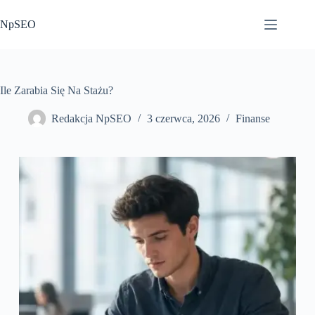
Przejdź
do
NpSEO
treści
Ile Zarabia Się Na Stażu?
Redakcja NpSEO
3 czerwca, 2026
Finanse