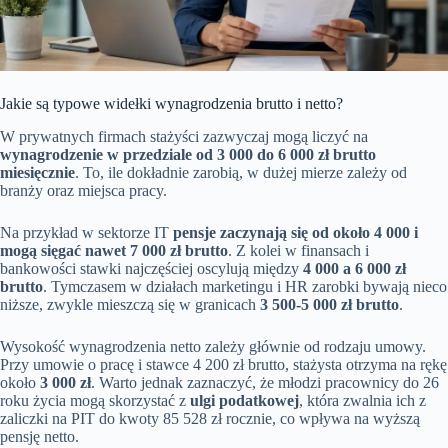
Jakie są typowe widełki wynagrodzenia brutto i netto?
W prywatnych firmach stażyści zazwyczaj mogą liczyć na
wynagrodzenie w przedziale od 3 000 do 6 000 zł brutto
miesięcznie
. To, ile dokładnie zarobią, w dużej mierze zależy od
branży oraz miejsca pracy.
Na przykład w sektorze IT
pensje zaczynają się od około 4 000 i
mogą sięgać nawet 7 000 zł brutto
. Z kolei w finansach i
bankowości stawki najczęściej oscylują między
4 000 a 6 000 zł
brutto
. Tymczasem w działach marketingu i HR zarobki bywają nieco
niższe, zwykle mieszczą się w granicach
3 500-5 000 zł brutto
.
Wysokość wynagrodzenia netto zależy głównie od rodzaju umowy.
Przy umowie o pracę i stawce 4 200 zł brutto, stażysta otrzyma na rękę
około
3 000 zł
. Warto jednak zaznaczyć, że młodzi pracownicy do 26
roku życia mogą skorzystać z
ulgi podatkowej
, która zwalnia ich z
zaliczki na PIT do kwoty 85 528 zł rocznie, co wpływa na wyższą
pensję netto.