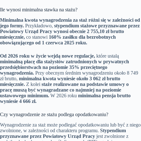
Ile wynosi minimalna stawka na stażu?
Minimalna kwota wynagrodzenia za staż różni się w zależności od
jego formy.
Przykładowo,
stypendium stażowe przyznawane przez
Powiatowy Urząd Pracy wynosi obecnie 2 755,10 zł brutto
miesięcznie,
co stanowi
160% zasiłku dla bezrobotnych
obowiązującego od 1 czerwca 2025 roku.
Od 2026 roku w życie wejdą nowe regulacje,
które ustalą
minimalną płacę dla stażystów zatrudnionych w prywatnych
przedsiębiorstwach na poziomie 35% przeciętnego
wynagrodzenia.
Przy obecnym średnim wynagrodzeniu około 8 749
zł brutto,
minimalna kwota wyniesie około 3 062 zł brutto
miesięcznie.
Z kolei
staże realizowane na podstawie umowy o
pracę muszą być wynagradzane co najmniej na poziomie
ustawowego minimum.
W 2026 roku
minimalna pensja brutto
wyniesie 4 666 zł.
Czy wynagrodzenie ze stażu podlega opodatkowaniu?
Wynagrodzenie za staż może podlegać opodatkowaniu lub być z niego
zwolnione, w zależności od charakteru programu.
Stypendium
przyznawane przez Powiatowy Urząd Pracy
jest zwolnione z