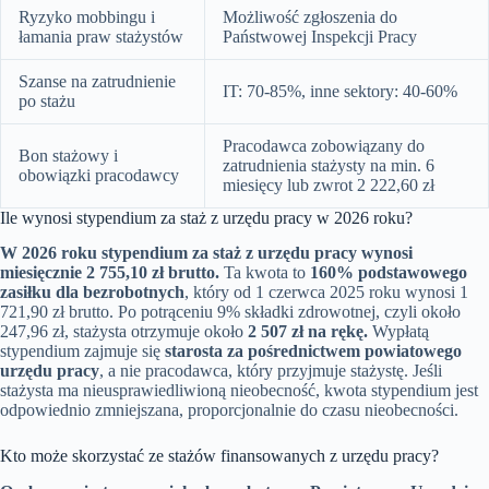
Ryzyko mobbingu i
Możliwość zgłoszenia do
łamania praw stażystów
Państwowej Inspekcji Pracy
Szanse na zatrudnienie
IT: 70-85%, inne sektory: 40-60%
po stażu
Pracodawca zobowiązany do
Bon stażowy i
zatrudnienia stażysty na min. 6
obowiązki pracodawcy
miesięcy lub zwrot 2 222,60 zł
Ile wynosi stypendium za staż z urzędu pracy w 2026 roku?
W 2026 roku stypendium za staż z urzędu pracy wynosi
miesięcznie 2 755,10 zł brutto.
Ta kwota to
160% podstawowego
zasiłku dla bezrobotnych
, który od 1 czerwca 2025 roku wynosi 1
721,90 zł brutto. Po potrąceniu 9% składki zdrowotnej, czyli około
247,96 zł, stażysta otrzymuje około
2 507 zł na rękę.
Wypłatą
stypendium zajmuje się
starosta za pośrednictwem powiatowego
urzędu pracy
, a nie pracodawca, który przyjmuje stażystę. Jeśli
stażysta ma nieusprawiedliwioną nieobecność, kwota stypendium jest
odpowiednio zmniejszana, proporcjonalnie do czasu nieobecności.
Kto może skorzystać ze stażów finansowanych z urzędu pracy?