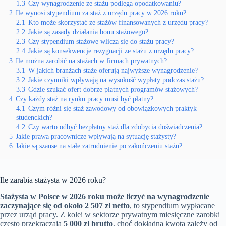
1.3
Czy wynagrodzenie ze stażu podlega opodatkowaniu?
2
Ile wynosi stypendium za staż z urzędu pracy w 2026 roku?
2.1
Kto może skorzystać ze stażów finansowanych z urzędu pracy?
2.2
Jakie są zasady działania bonu stażowego?
2.3
Czy stypendium stażowe wlicza się do stażu pracy?
2.4
Jakie są konsekwencje rezygnacji ze stażu z urzędu pracy?
3
Ile można zarobić na stażach w firmach prywatnych?
3.1
W jakich branżach staże oferują najwyższe wynagrodzenie?
3.2
Jakie czynniki wpływają na wysokość wypłaty podczas stażu?
3.3
Gdzie szukać ofert dobrze płatnych programów stażowych?
4
Czy każdy staż na rynku pracy musi być płatny?
4.1
Czym różni się staż zawodowy od obowiązkowych praktyk
studenckich?
4.2
Czy warto odbyć bezpłatny staż dla zdobycia doświadczenia?
5
Jakie prawa pracownicze wpływają na sytuację stażysty?
6
Jakie są szanse na stałe zatrudnienie po zakończeniu stażu?
Ile zarabia stażysta w 2026 roku?
Stażysta w Polsce w 2026 roku może liczyć na wynagrodzenie
zaczynające się od około 2 507 zł netto
, to stypendium wypłacane
przez urząd pracy. Z kolei w sektorze prywatnym miesięczne zarobki
często przekraczają
5 000 zł brutto
, choć dokładna kwota zależy od