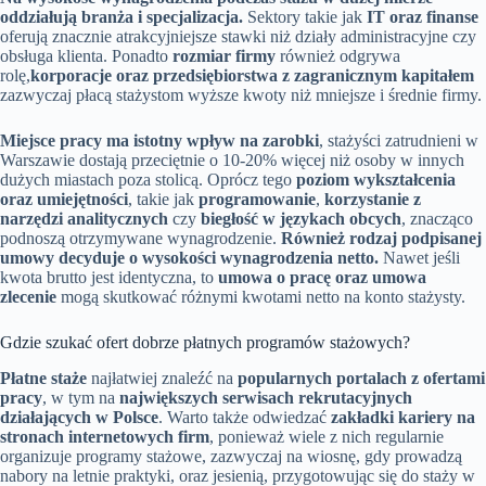
oddziałują branża i specjalizacja.
Sektory takie jak
IT oraz finanse
oferują znacznie atrakcyjniejsze stawki niż działy administracyjne czy
obsługa klienta. Ponadto
rozmiar firmy
również odgrywa
rolę,
korporacje oraz przedsiębiorstwa z zagranicznym kapitałem
zazwyczaj płacą stażystom wyższe kwoty niż mniejsze i średnie firmy.
Miejsce pracy ma istotny wpływ na zarobki
, stażyści zatrudnieni w
Warszawie dostają przeciętnie o 10-20% więcej niż osoby w innych
dużych miastach poza stolicą. Oprócz tego
poziom wykształcenia
oraz umiejętności
, takie jak
programowanie
,
korzystanie z
narzędzi analitycznych
czy
biegłość w językach obcych
, znacząco
podnoszą otrzymywane wynagrodzenie.
Również rodzaj podpisanej
umowy decyduje o wysokości wynagrodzenia netto.
Nawet jeśli
kwota brutto jest identyczna, to
umowa o pracę oraz umowa
zlecenie
mogą skutkować różnymi kwotami netto na konto stażysty.
Gdzie szukać ofert dobrze płatnych programów stażowych?
Płatne staże
najłatwiej znaleźć na
popularnych portalach z ofertami
pracy
, w tym na
największych serwisach rekrutacyjnych
działających w Polsce
. Warto także odwiedzać
zakładki kariery na
stronach internetowych firm
, ponieważ wiele z nich regularnie
organizuje programy stażowe, zazwyczaj na wiosnę, gdy prowadzą
nabory na letnie praktyki, oraz jesienią, przygotowując się do staży w