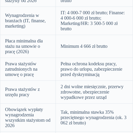
stażysty od 2026
brutto
IT: 4 000-7 000 zł brutto; Finanse:
Wynagrodzenia w
4 000-6 000 zł brutto;
branżach (IT, finanse,
Marketing/HR: 3 500-5 000 zł
marketing)
brutto
Płaca minimalna dla
stażu na umowie o
Minimum 4 666 zł brutto
pracę (2026)
Prawa stażystów
Pełna ochrona kodeksu pracy,
zatrudnionych na
prawo do urlopu, zabezpieczenie
umowę o pracę
przed dyskryminacją
2 dni wolne miesięcznie, przerwy
Prawa stażystów z
zdrowotne, ubezpieczenie
urzędu pracy
wypadkowe przez urząd
Obowiązek wypłaty
Tak, minimalna stawka 35%
wynagrodzenia
przeciętnego wynagrodzenia (ok. 3
wszystkim stażystom od
062 zł brutto)
2026