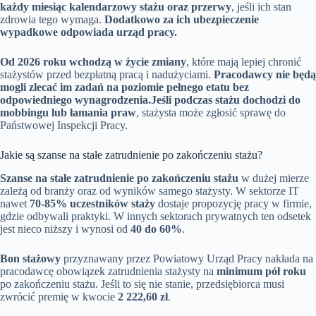
każdy miesiąc kalendarzowy stażu oraz przerwy
, jeśli ich stan
zdrowia tego wymaga.
Dodatkowo za ich ubezpieczenie
wypadkowe odpowiada urząd pracy.
Od 2026 roku wchodzą w życie zmiany
, które mają lepiej chronić
stażystów przed bezpłatną pracą i nadużyciami.
Pracodawcy nie będą
mogli zlecać im zadań na poziomie pełnego etatu bez
odpowiedniego wynagrodzenia.
Jeśli podczas stażu dochodzi do
mobbingu lub łamania praw
, stażysta może zgłosić sprawę do
Państwowej Inspekcji Pracy.
Jakie są szanse na stałe zatrudnienie po zakończeniu stażu?
Szanse na stałe zatrudnienie po zakończeniu stażu
w dużej mierze
zależą od branży oraz od wyników samego stażysty. W sektorze IT
nawet
70-85% uczestników staży
dostaje propozycję pracy w firmie,
gdzie odbywali praktyki. W innych sektorach prywatnych ten odsetek
jest nieco niższy i wynosi od
40 do 60%
.
Bon stażowy
przyznawany przez Powiatowy Urząd Pracy nakłada na
pracodawcę obowiązek zatrudnienia stażysty na
minimum pół roku
po zakończeniu stażu. Jeśli to się nie stanie, przedsiębiorca musi
zwrócić premię w kwocie
2 222,60 zł
.