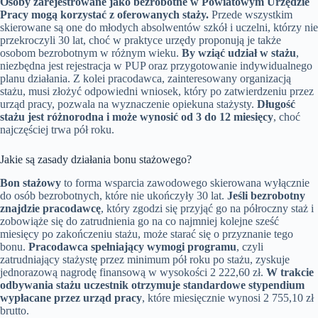
Osoby zarejestrowane jako bezrobotne w Powiatowym Urzędzie
Pracy mogą korzystać z oferowanych staży.
Przede wszystkim
skierowane są one do młodych absolwentów szkół i uczelni, którzy nie
przekroczyli 30 lat, choć w praktyce urzędy proponują je także
osobom bezrobotnym w różnym wieku.
By wziąć udział w stażu
,
niezbędna jest rejestracja w PUP oraz przygotowanie indywidualnego
planu działania. Z kolei pracodawca, zainteresowany organizacją
stażu, musi złożyć odpowiedni wniosek, który po zatwierdzeniu przez
urząd pracy, pozwala na wyznaczenie opiekuna stażysty.
Długość
stażu jest różnorodna i może wynosić od 3 do 12 miesięcy
, choć
najczęściej trwa pół roku.
Jakie są zasady działania bonu stażowego?
Bon stażowy
to forma wsparcia zawodowego skierowana wyłącznie
do osób bezrobotnych, które nie ukończyły 30 lat.
Jeśli bezrobotny
znajdzie pracodawcę
, który zgodzi się przyjąć go na półroczny staż i
zobowiąże się do zatrudnienia go na co najmniej kolejne sześć
miesięcy po zakończeniu stażu, może starać się o przyznanie tego
bonu.
Pracodawca spełniający wymogi programu
, czyli
zatrudniający stażystę przez minimum pół roku po stażu, zyskuje
jednorazową nagrodę finansową w wysokości 2 222,60 zł.
W trakcie
odbywania stażu uczestnik otrzymuje standardowe stypendium
wypłacane przez urząd pracy
, które miesięcznie wynosi 2 755,10 zł
brutto.