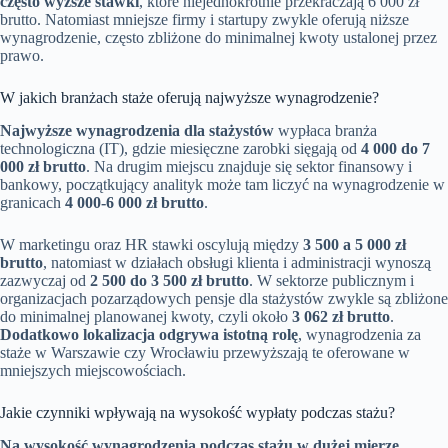
często wyższe stawki
, które niejednokrotnie przekraczają 6 000 zł
brutto. Natomiast mniejsze firmy i startupy zwykle oferują niższe
wynagrodzenie, często zbliżone do minimalnej kwoty ustalonej przez
prawo.
W jakich branżach staże oferują najwyższe wynagrodzenie?
Najwyższe wynagrodzenia dla stażystów
wypłaca branża
technologiczna (IT), gdzie miesięczne zarobki sięgają od
4 000 do 7
000 zł brutto
. Na drugim miejscu znajduje się sektor finansowy i
bankowy, początkujący analityk może tam liczyć na wynagrodzenie w
granicach
4 000-6 000 zł brutto
.
W marketingu oraz HR stawki oscylują między
3 500 a 5 000 zł
brutto
, natomiast w działach obsługi klienta i administracji wynoszą
zazwyczaj od
2 500 do 3 500 zł brutto
. W sektorze publicznym i
organizacjach pozarządowych pensje dla stażystów zwykle są zbliżone
do minimalnej planowanej kwoty, czyli około
3 062 zł brutto
.
Dodatkowo lokalizacja odgrywa istotną rolę
, wynagrodzenia za
staże w Warszawie czy Wrocławiu przewyższają te oferowane w
mniejszych miejscowościach.
Jakie czynniki wpływają na wysokość wypłaty podczas stażu?
Na wysokość wynagrodzenia podczas stażu w dużej mierze