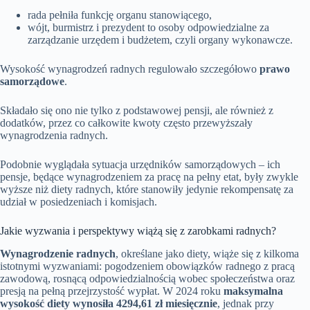
rada pełniła funkcję organu stanowiącego,
wójt, burmistrz i prezydent to osoby odpowiedzialne za
zarządzanie urzędem i budżetem, czyli organy wykonawcze.
Wysokość wynagrodzeń radnych regulowało szczegółowo
prawo
samorządowe
.
Składało się ono nie tylko z podstawowej pensji, ale również z
dodatków, przez co całkowite kwoty często przewyższały
wynagrodzenia radnych.
Podobnie wyglądała sytuacja urzędników samorządowych – ich
pensje, będące wynagrodzeniem za pracę na pełny etat, były zwykle
wyższe niż diety radnych, które stanowiły jedynie rekompensatę za
udział w posiedzeniach i komisjach.
Jakie wyzwania i perspektywy wiążą się z zarobkami radnych?
Wynagrodzenie radnych
, określane jako diety, wiąże się z kilkoma
istotnymi wyzwaniami: pogodzeniem obowiązków radnego z pracą
zawodową, rosnącą odpowiedzialnością wobec społeczeństwa oraz
presją na pełną przejrzystość wypłat. W 2024 roku
maksymalna
wysokość diety wynosiła 4294,61 zł miesięcznie
, jednak przy