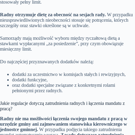
stosowały pełny limit.
Radny otrzymuje dietę za obecność na sesjach rady.
W przypadku
nieusprawiedliwionych nieobecności stosuje się potrącenia, których
szczegóły oraz stawki określone są w uchwale.
Samorządy mają możliwość wyboru między ryczałtową dietą a
stawkami wypłacanymi „za posiedzenie”, przy czym obowiązuje
miesięczny limit.
Do najczęściej przyznawanych dodatków należą:
dodatki za uczestnictwo w komisjach stałych i rewizyjnych,
dodatki funkcyjne,
oraz dodatki specjalne związane z konkretnymi rolami
pełnionymi przez radnych.
Jakie regulacje dotyczą zatrudnienia radnych i łączenia mandatu z
pracą?
Radny nie ma możliwości łączenia swojego mandatu z pracą w
urzędzie gminy ani zajmowaniem stanowiska kierowniczego w
jednostce gminnej.
W przypadku podjęcia takiego zatrudnienia
mandat automatycznie wygasa.
Zasady dotyczące zatrudnienia