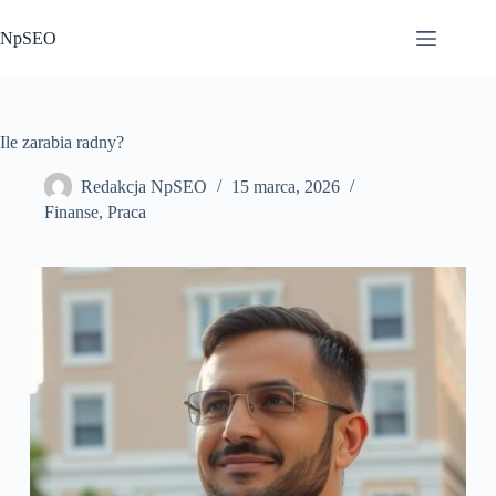
Przejdź
do
NpSEO
treści
Ile zarabia radny?
Redakcja NpSEO
15 marca, 2026
Finanse
,
Praca