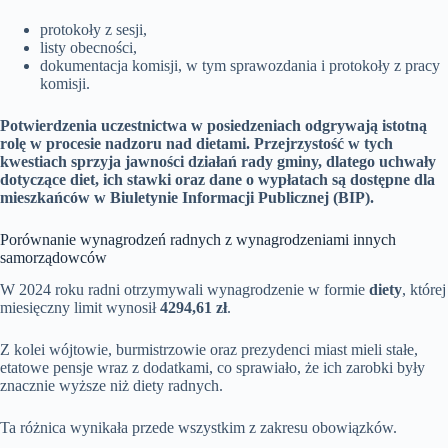
protokoły z sesji,
listy obecności,
dokumentacja komisji, w tym sprawozdania i protokoły z pracy
komisji.
Potwierdzenia uczestnictwa w posiedzeniach odgrywają istotną
rolę w procesie nadzoru nad dietami.
Przejrzystość w tych
kwestiach sprzyja jawności działań rady gminy, dlatego uchwały
dotyczące diet, ich stawki oraz dane o wypłatach są dostępne dla
mieszkańców w Biuletynie Informacji Publicznej (BIP).
Porównanie wynagrodzeń radnych z wynagrodzeniami innych
samorządowców
W 2024 roku radni otrzymywali wynagrodzenie w formie
diety
, której
miesięczny limit wynosił
4294,61 zł
.
Z kolei wójtowie, burmistrzowie oraz prezydenci miast mieli stałe,
etatowe pensje wraz z dodatkami, co sprawiało, że ich zarobki były
znacznie wyższe niż diety radnych.
Ta różnica wynikała przede wszystkim z zakresu obowiązków.