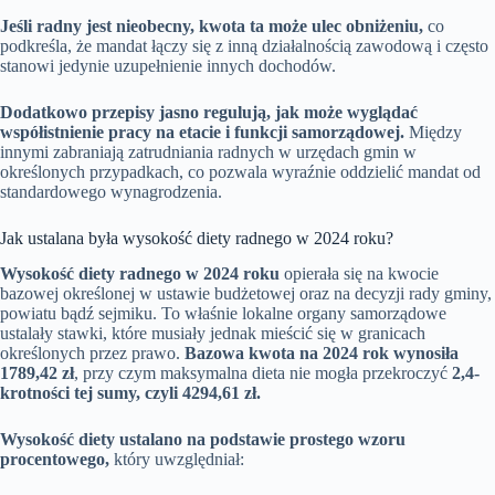
Jeśli radny jest nieobecny, kwota ta może ulec obniżeniu,
co
podkreśla, że mandat łączy się z inną działalnością zawodową i często
stanowi jedynie uzupełnienie innych dochodów.
Dodatkowo przepisy jasno regulują, jak może wyglądać
współistnienie pracy na etacie i funkcji samorządowej.
Między
innymi zabraniają zatrudniania radnych w urzędach gmin w
określonych przypadkach, co pozwala wyraźnie oddzielić mandat od
standardowego wynagrodzenia.
Jak ustalana była wysokość diety radnego w 2024 roku?
Wysokość diety radnego w 2024 roku
opierała się na kwocie
bazowej określonej w ustawie budżetowej oraz na decyzji rady gminy,
powiatu bądź sejmiku. To właśnie lokalne organy samorządowe
ustalały stawki, które musiały jednak mieścić się w granicach
określonych przez prawo.
Bazowa kwota na 2024 rok wynosiła
1789,42 zł
, przy czym maksymalna dieta nie mogła przekroczyć
2,4-
krotności tej sumy, czyli 4294,61 zł.
Wysokość diety ustalano na podstawie prostego wzoru
procentowego,
który uwzględniał: