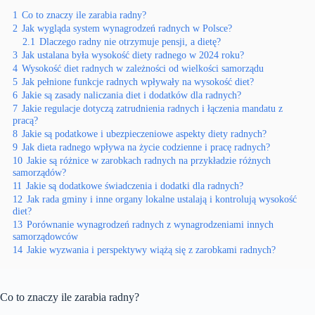
1
Co to znaczy ile zarabia radny?
2
Jak wygląda system wynagrodzeń radnych w Polsce?
2.1
Dlaczego radny nie otrzymuje pensji, a dietę?
3
Jak ustalana była wysokość diety radnego w 2024 roku?
4
Wysokość diet radnych w zależności od wielkości samorządu
5
Jak pełnione funkcje radnych wpływały na wysokość diet?
6
Jakie są zasady naliczania diet i dodatków dla radnych?
7
Jakie regulacje dotyczą zatrudnienia radnych i łączenia mandatu z
pracą?
8
Jakie są podatkowe i ubezpieczeniowe aspekty diety radnych?
9
Jak dieta radnego wpływa na życie codzienne i pracę radnych?
10
Jakie są różnice w zarobkach radnych na przykładzie różnych
samorządów?
11
Jakie są dodatkowe świadczenia i dodatki dla radnych?
12
Jak rada gminy i inne organy lokalne ustalają i kontrolują wysokość
diet?
13
Porównanie wynagrodzeń radnych z wynagrodzeniami innych
samorządowców
14
Jakie wyzwania i perspektywy wiążą się z zarobkami radnych?
Co to znaczy ile zarabia radny?