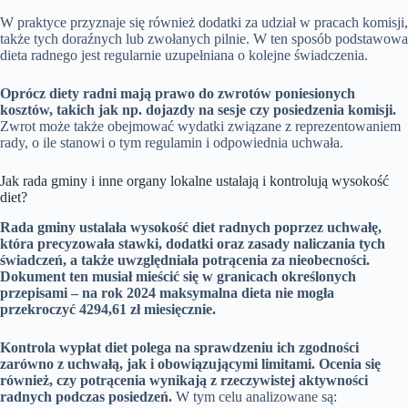
W praktyce przyznaje się również dodatki za udział w pracach komisji,
także tych doraźnych lub zwołanych pilnie. W ten sposób podstawowa
dieta radnego jest regularnie uzupełniana o kolejne świadczenia.
Oprócz diety radni mają prawo do zwrotów poniesionych
kosztów, takich jak np. dojazdy na sesje czy posiedzenia komisji.
Zwrot może także obejmować wydatki związane z reprezentowaniem
rady, o ile stanowi o tym regulamin i odpowiednia uchwała.
Jak rada gminy i inne organy lokalne ustalają i kontrolują wysokość
diet?
Rada gminy ustalała wysokość diet radnych poprzez uchwałę,
która precyzowała stawki, dodatki oraz zasady naliczania tych
świadczeń, a także uwzględniała potrącenia za nieobecności.
Dokument ten musiał mieścić się w granicach określonych
przepisami – na rok 2024 maksymalna dieta nie mogła
przekroczyć 4294,61 zł miesięcznie.
Kontrola wypłat diet polega na sprawdzeniu ich zgodności
zarówno z uchwałą, jak i obowiązującymi limitami.
Ocenia się
również, czy potrącenia wynikają z rzeczywistej aktywności
radnych podczas posiedzeń.
W tym celu analizowane są: