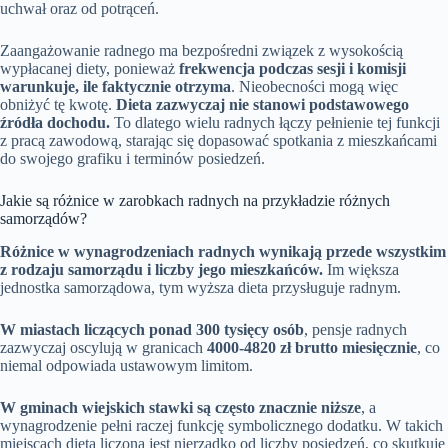
uchwał oraz od potrąceń.
Zaangażowanie radnego ma bezpośredni związek z wysokością
wypłacanej diety, ponieważ
frekwencja podczas sesji i komisji
warunkuje, ile faktycznie otrzyma
. Nieobecności mogą więc
obniżyć tę kwotę.
Dieta zazwyczaj nie stanowi podstawowego
źródła dochodu.
To dlatego wielu radnych łączy pełnienie tej funkcji
z pracą zawodową, starając się dopasować spotkania z mieszkańcami
do swojego grafiku i terminów posiedzeń.
Jakie są różnice w zarobkach radnych na przykładzie różnych
samorządów?
Różnice w wynagrodzeniach radnych wynikają przede wszystkim
z rodzaju samorządu i liczby jego mieszkańców.
Im większa
jednostka samorządowa, tym wyższa dieta przysługuje radnym.
W miastach liczących ponad 300 tysięcy osób
, pensje radnych
zazwyczaj oscylują w granicach
4000-4820 zł brutto miesięcznie
, co
niemal odpowiada ustawowym limitom.
W gminach wiejskich stawki są często znacznie niższe
, a
wynagrodzenie pełni raczej funkcję symbolicznego dodatku. W takich
miejscach dieta liczona jest nierzadko od liczby posiedzeń, co skutkuje