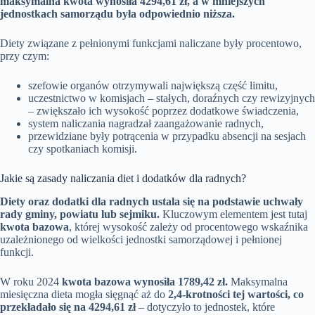
maksymalna kwota wynosiła 4294,61 zł, a w mniejszych
jednostkach samorządu była odpowiednio niższa.
Diety związane z pełnionymi funkcjami naliczane były procentowo,
przy czym:
szefowie organów otrzymywali największą część limitu,
uczestnictwo w komisjach – stałych, doraźnych czy rewizyjnych
– zwiększało ich wysokość poprzez dodatkowe świadczenia,
system naliczania nagradzał zaangażowanie radnych,
przewidziane były potrącenia w przypadku absencji na sesjach
czy spotkaniach komisji.
Jakie są zasady naliczania diet i dodatków dla radnych?
Diety oraz dodatki dla radnych ustala się na podstawie uchwały
rady gminy, powiatu lub sejmiku.
Kluczowym elementem jest tutaj
kwota bazowa
, której wysokość zależy od procentowego wskaźnika
uzależnionego od wielkości jednostki samorządowej i pełnionej
funkcji.
W roku 2024
kwota bazowa wynosiła 1789,42 zł.
Maksymalna
miesięczna dieta mogła sięgnąć aż do
2,4-krotności tej wartości, co
przekładało się na 4294,61 zł
– dotyczyło to jednostek, które