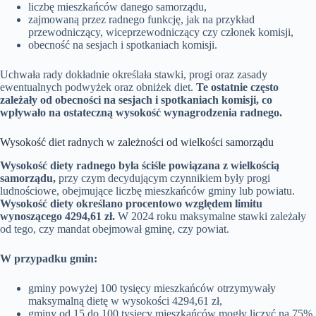
liczbę mieszkańców danego samorządu,
zajmowaną przez radnego funkcję, jak na przykład
przewodniczący, wiceprzewodniczący czy członek komisji,
obecność na sesjach i spotkaniach komisji.
Uchwała rady dokładnie określała stawki, progi oraz zasady
ewentualnych podwyżek oraz obniżek diet.
Te ostatnie często
zależały od obecności na sesjach i spotkaniach komisji, co
wpływało na ostateczną wysokość wynagrodzenia radnego.
Wysokość diet radnych w zależności od wielkości samorządu
Wysokość diety radnego była ściśle powiązana z wielkością
samorządu,
przy czym decydującym czynnikiem były progi
ludnościowe, obejmujące liczbę mieszkańców gminy lub powiatu.
Wysokość diety określano procentowo względem limitu
wynoszącego 4294,61 zł.
W 2024 roku maksymalne stawki zależały
od tego, czy mandat obejmował gminę, czy powiat.
W przypadku gmin:
gminy powyżej 100 tysięcy mieszkańców otrzymywały
maksymalną dietę w wysokości 4294,61 zł,
gminy od 15 do 100 tysięcy mieszkańców mogły liczyć na 75%