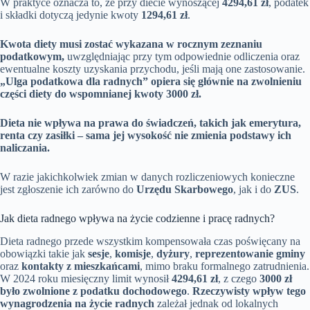
W praktyce oznacza to, że przy diecie wynoszącej
4294,61 zł
, podatek
i składki dotyczą jedynie kwoty
1294,61 zł
.
Kwota diety musi zostać wykazana w rocznym zeznaniu
podatkowym,
uwzględniając przy tym odpowiednie odliczenia oraz
ewentualne koszty uzyskania przychodu, jeśli mają one zastosowanie.
„Ulga podatkowa dla radnych” opiera się głównie na zwolnieniu
części diety do wspomnianej kwoty 3000 zł.
Dieta nie wpływa na prawa do świadczeń, takich jak emerytura,
renta czy zasiłki – sama jej wysokość nie zmienia podstawy ich
naliczania.
W razie jakichkolwiek zmian w danych rozliczeniowych konieczne
jest zgłoszenie ich zarówno do
Urzędu Skarbowego
, jak i do
ZUS
.
Jak dieta radnego wpływa na życie codzienne i pracę radnych?
Dieta radnego przede wszystkim kompensowała czas poświęcany na
obowiązki takie jak
sesje
,
komisje
,
dyżury
,
reprezentowanie gminy
oraz
kontakty z mieszkańcami
, mimo braku formalnego zatrudnienia.
W 2024 roku miesięczny limit wynosił
4294,61 zł
, z czego
3000 zł
było zwolnione z podatku dochodowego
.
Rzeczywisty wpływ tego
wynagrodzenia na życie radnych
zależał jednak od lokalnych