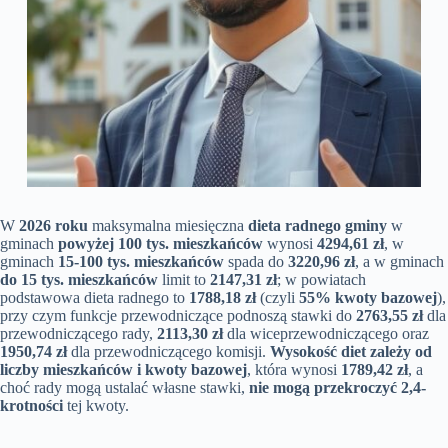
W
2026 roku
maksymalna miesięczna
dieta radnego gminy
w
gminach
powyżej 100 tys. mieszkańców
wynosi
4294,61 zł
, w
gminach
15-100 tys. mieszkańców
spada do
3220,96 zł
, a w gminach
do 15 tys. mieszkańców
limit to
2147,31 zł
; w powiatach
podstawowa dieta radnego to
1788,18 zł
(czyli
55% kwoty bazowej
),
przy czym funkcje przewodniczące podnoszą stawki do
2763,55 zł
dla
przewodniczącego rady,
2113,30 zł
dla wiceprzewodniczącego oraz
1950,74 zł
dla przewodniczącego komisji.
Wysokość diet zależy od
liczby mieszkańców i kwoty bazowej
, która wynosi
1789,42 zł
, a
choć rady mogą ustalać własne stawki,
nie mogą przekroczyć 2,4-
krotności
tej kwoty.