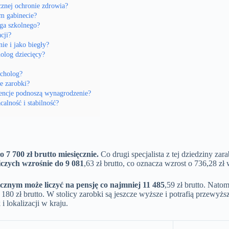
cznej ochronie zdrowia?
m gabinecie?
oga szkolnego?
cji?
ie i jako biegły?
olog dziecięcy?
ycholog?
e zarobki?
encje podnoszą wynagrodzenie?
alność i stabilność?
7 700 zł brutto miesięcznie.
Co drugi specjalista z tej dziedziny za
czych wzrośnie do 9 081
,63 zł brutto, co oznacza wzrost o 736,28 z
cznym może liczyć na pensję co najmniej 11 485
,59 zł brutto. Natom
80 zł brutto. W stolicy zarobki są jeszcze wyższe i potrafią przewyż
i lokalizacji w kraju.