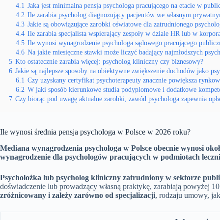
4.1
Jaka jest minimalna pensja psychologa pracującego na etacie w publi
4.2
Ile zarabia psycholog diagnozujący pacjentów we własnym prywatny
4.3
Jakie są obowiązujące zarobki oświatowe dla zatrudnionego psychol
4.4
Ile zarabia specjalista wspierający zespoły w dziale HR lub w korpora
4.5
Ile wynosi wynagrodzenie psychologa sądowego pracującego publiczn
4.6
Na jakie miesięczne stawki może liczyć badający najmłodszych psych
5
Kto ostatecznie zarabia więcej: psycholog kliniczny czy biznesowy?
6
Jakie są najlepsze sposoby na obiektywne zwiększenie dochodów jako ps
6.1
Czy uzyskany certyfikat psychoterapeuty znacznie powiększa rynkow
6.2
W jaki sposób kierunkowe studia podyplomowe i dodatkowe kompet
7
Czy biorąc pod uwagę aktualne zarobki, zawód psychologa zapewnia opłac
Ile wynosi średnia pensja psychologa w Polsce w 2026 roku?
Mediana wynagrodzenia psychologa w Polsce obecnie wynosi około 
wynagrodzenie dla psychologów pracujących w podmiotach leczni
Psycholożka lub psycholog kliniczny zatrudniony w sektorze publi
doświadczenie lub prowadzący własną praktykę, zarabiają powyżej 10 1
zróżnicowany i zależy zarówno od specjalizacji
, rodzaju umowy, jak 