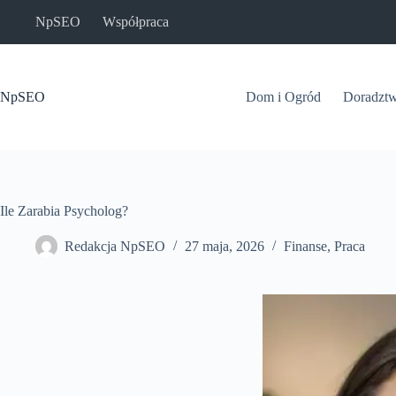
Przejdź
NpSEO
Współpraca
do
treści
NpSEO
Dom i Ogród
Doradzt
Ile Zarabia Psycholog?
Redakcja NpSEO
27 maja, 2026
Finanse
,
Praca