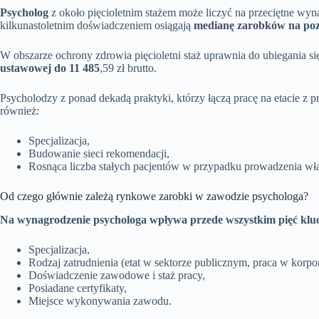
Psycholog
z około pięcioletnim stażem może liczyć na przeciętne w
kilkunastoletnim doświadczeniem osiągają
medianę zarobków na pozi
W obszarze ochrony zdrowia pięcioletni staż uprawnia do ubiegania si
ustawowej do 11 485
,59 zł brutto.
Psycholodzy z ponad dekadą praktyki, którzy łączą pracę na etacie z p
również:
Specjalizacja,
Budowanie sieci rekomendacji,
Rosnąca liczba stałych pacjentów w przypadku prowadzenia wła
Od czego głównie zależą rynkowe zarobki w zawodzie psychologa?
Na wynagrodzenie psychologa wpływa przede wszystkim pięć kl
Specjalizacja,
Rodzaj zatrudnienia (etat w sektorze publicznym, praca w korpor
Doświadczenie zawodowe i staż pracy,
Posiadane certyfikaty,
Miejsce wykonywania zawodu.