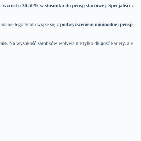
za
wzrost o 30-50% w stosunku do pensji startowej
.
Specjaliści
z
adanie tego tytułu wiąże się z
podwyższeniem minimalnej pensji
znie
. Na wysokość zarobków wpływa nie tylko długość kariery, ale