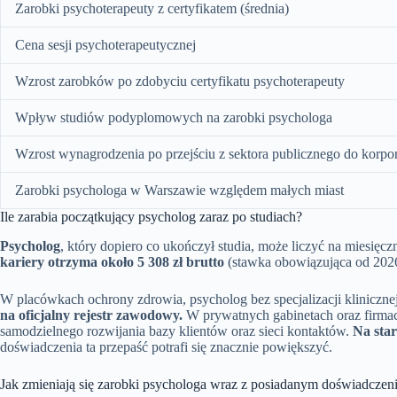
Zarobki psychoterapeuty z certyfikatem (średnia)
Cena sesji psychoterapeutycznej
Wzrost zarobków po zdobyciu certyfikatu psychoterapeuty
Wpływ studiów podyplomowych na zarobki psychologa
Wzrost wynagrodzenia po przejściu z sektora publicznego do korpor
Zarobki psychologa w Warszawie względem małych miast
Ile zarabia początkujący psycholog zaraz po studiach?
Psycholog
, który dopiero co ukończył studia, może liczyć na miesię
kariery otrzyma około 5 308 zł brutto
(stawka obowiązująca od 2026 
W placówkach ochrony zdrowia, psycholog bez specjalizacji klinicznej
na oficjalny rejestr zawodowy.
W prywatnych gabinetach oraz firmach
samodzielnego rozwijania bazy klientów oraz sieci kontaktów.
Na star
doświadczenia ta przepaść potrafi się znacznie powiększyć.
Jak zmieniają się zarobki psychologa wraz z posiadanym doświadczeni