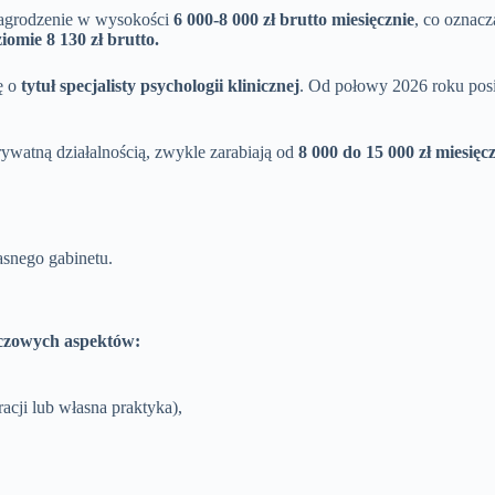
ynagrodzenie w wysokości
6 000-8 000 zł brutto miesięcznie
, co oznac
omie 8 130 zł brutto.
ę o
tytuł specjalisty psychologii klinicznej
. Od połowy 2026 roku posi
rywatną działalnością, zwykle zarabiają od
8 000 do 15 000 zł miesięc
snego gabinetu.
uczowych aspektów:
acji lub własna praktyka),