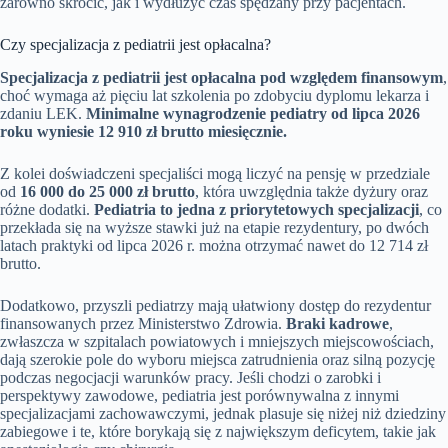
zarówno skrócić, jak i wydłużyć czas spędzany przy pacjentach.
Czy specjalizacja z pediatrii jest opłacalna?
Specjalizacja z pediatrii jest opłacalna pod względem finansowym
,
choć wymaga aż pięciu lat szkolenia po zdobyciu dyplomu lekarza i
zdaniu LEK.
Minimalne wynagrodzenie pediatry od lipca 2026
roku wyniesie 12 910 zł brutto miesięcznie.
Z kolei doświadczeni specjaliści mogą liczyć na pensję w przedziale
od
16 000 do 25 000 zł brutto
, która uwzględnia także dyżury oraz
różne dodatki.
Pediatria to jedna z priorytetowych specjalizacji
, co
przekłada się na wyższe stawki już na etapie rezydentury, po dwóch
latach praktyki od lipca 2026 r. można otrzymać nawet do 12 714 zł
brutto.
Dodatkowo, przyszli pediatrzy mają ułatwiony dostęp do rezydentur
finansowanych przez Ministerstwo Zdrowia.
Braki kadrowe
,
zwłaszcza w szpitalach powiatowych i mniejszych miejscowościach,
dają szerokie pole do wyboru miejsca zatrudnienia oraz silną pozycję
podczas negocjacji warunków pracy. Jeśli chodzi o zarobki i
perspektywy zawodowe, pediatria jest porównywalna z innymi
specjalizacjami zachowawczymi, jednak plasuje się niżej niż dziedziny
zabiegowe i te, które borykają się z największym deficytem, takie jak