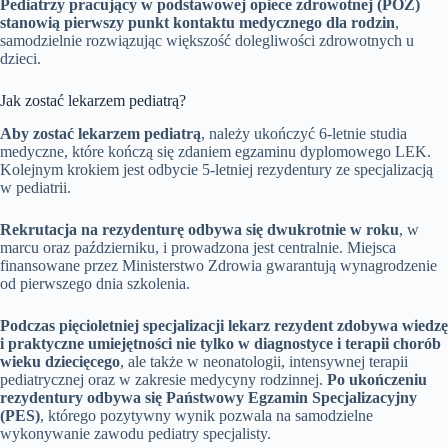
Pediatrzy pracujący w podstawowej opiece zdrowotnej (POZ)
stanowią pierwszy punkt kontaktu medycznego dla rodzin
,
samodzielnie rozwiązując większość dolegliwości zdrowotnych u
dzieci.
Jak zostać lekarzem pediatrą?
Aby zostać lekarzem pediatrą
, należy ukończyć 6-letnie studia
medyczne, które kończą się zdaniem egzaminu dyplomowego LEK.
Kolejnym krokiem jest odbycie 5-letniej rezydentury ze specjalizacją
w pediatrii.
Rekrutacja na rezydenturę odbywa się dwukrotnie w roku
, w
marcu oraz październiku, i prowadzona jest centralnie. Miejsca
finansowane przez Ministerstwo Zdrowia gwarantują wynagrodzenie
od pierwszego dnia szkolenia.
Podczas pięcioletniej specjalizacji lekarz rezydent zdobywa wiedzę
i praktyczne umiejętności nie tylko w diagnostyce i terapii chorób
wieku dziecięcego
, ale także w neonatologii, intensywnej terapii
pediatrycznej oraz w zakresie medycyny rodzinnej.
Po ukończeniu
rezydentury odbywa się Państwowy Egzamin Specjalizacyjny
(PES)
, którego pozytywny wynik pozwala na samodzielne
wykonywanie zawodu pediatry specjalisty.