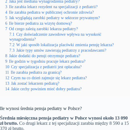
2
Jaka jest mediana wynagrodzenia pediatry?
3
Ile zarabia lekarz rezydent na specjalizacji z pediatrii?
4
Ile zarabia pediatra w publicznej ochronie zdrowia?
5
Jak wyglądają zarobki pediatry w sektorze prywatnym?
6
Ile bierze pediatra za wizytę domową?
7
Od czego zależą zarobki lekarza pediatry?
7.1
Czy doświadczenie zawodowe wpływa na wysokość
wynagrodzenia?
7.2
W jaki sposób lokalizacja placówki zmienia pensję lekarza?
7.3
Jakie typy umów zawierają pediatrzy z pracodawcami?
8
Jakie dodatki do pensji otrzymuje pediatra?
9
Ile godzin w tygodniu pracuje lekarz pediatra?
10
Czy specjalizacja z pediatrii jest opłacalna?
11
Ile zarabia pediatra za granicą?
12
Czym na co dzień zajmuje się lekarz pediatra?
13
Jak zostać lekarzem pediatrą?
14
Jakie cechy powinien mieć dobry pediatra?
Ile wynosi średnia pensja pediatry w Polsce?
Średnia miesięczna pensja pediatry w Polsce wynosi około 13 090
zł brutto.
Co drugi lekarz z tej specjalizacji zarabia między 8 590 a 15
370 zł brutto.