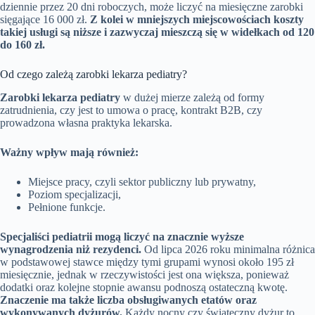
dziennie przez 20 dni roboczych, może liczyć na miesięczne zarobki
sięgające 16 000 zł.
Z kolei w mniejszych miejscowościach koszty
takiej usługi są niższe i zazwyczaj mieszczą się w widełkach od 120
do 160 zł.
Od czego zależą zarobki lekarza pediatry?
Zarobki lekarza pediatry
w dużej mierze zależą od formy
zatrudnienia, czy jest to umowa o pracę, kontrakt B2B, czy
prowadzona własna praktyka lekarska.
Ważny wpływ mają również:
Miejsce pracy, czyli sektor publiczny lub prywatny,
Poziom specjalizacji,
Pełnione funkcje.
Specjaliści pediatrii mogą liczyć na znacznie wyższe
wynagrodzenia niż rezydenci.
Od lipca 2026 roku minimalna różnica
w podstawowej stawce między tymi grupami wynosi około 195 zł
miesięcznie, jednak w rzeczywistości jest ona większa, ponieważ
dodatki oraz kolejne stopnie awansu podnoszą ostateczną kwotę.
Znaczenie ma także liczba obsługiwanych etatów oraz
wykonywanych dyżurów.
Każdy nocny czy świąteczny dyżur to