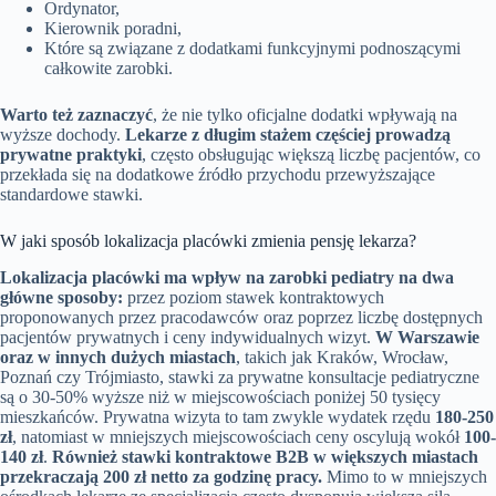
Ordynator,
Kierownik poradni,
Które są związane z dodatkami funkcyjnymi podnoszącymi
całkowite zarobki.
Warto też zaznaczyć
, że nie tylko oficjalne dodatki wpływają na
wyższe dochody.
Lekarze z długim stażem częściej prowadzą
prywatne praktyki
, często obsługując większą liczbę pacjentów, co
przekłada się na dodatkowe źródło przychodu przewyższające
standardowe stawki.
W jaki sposób lokalizacja placówki zmienia pensję lekarza?
Lokalizacja placówki ma wpływ na zarobki pediatry na dwa
główne sposoby:
przez poziom stawek kontraktowych
proponowanych przez pracodawców oraz poprzez liczbę dostępnych
pacjentów prywatnych i ceny indywidualnych wizyt.
W Warszawie
oraz w innych dużych miastach
, takich jak Kraków, Wrocław,
Poznań czy Trójmiasto, stawki za prywatne konsultacje pediatryczne
są o 30-50% wyższe niż w miejscowościach poniżej 50 tysięcy
mieszkańców. Prywatna wizyta to tam zwykle wydatek rzędu
180-250
zł
, natomiast w mniejszych miejscowościach ceny oscylują wokół
100-
140 zł
.
Również stawki kontraktowe B2B w większych miastach
przekraczają 200 zł netto za godzinę pracy.
Mimo to w mniejszych