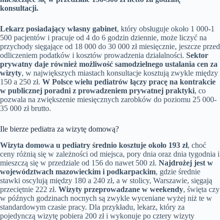
konsultacji.
Lekarz posiadający własny gabinet
, który obsługuje około 1 000-1
500 pacjentów i pracuje od 4 do 6 godzin dziennie, może liczyć na
przychody sięgające od 18 000 do 30 000 zł miesięcznie, jeszcze przed
odliczeniem podatków i kosztów prowadzenia działalności.
Sektor
prywatny daje również możliwość samodzielnego ustalania cen za
wizyty
, w największych miastach konsultacje kosztują zwykle między
150 a 250 zł.
W Polsce wielu pediatrów łączy pracę na kontrakcie
w publicznej poradni z prowadzeniem prywatnej praktyki
, co
pozwala na zwiększenie miesięcznych zarobków do poziomu 25 000-
35 000 zł brutto.
Ile bierze pediatra za wizytę domową?
Wizyta domowa u pediatry średnio kosztuje około 193 zł
, choć
ceny różnią się w zależności od miejsca, pory dnia oraz dnia tygodnia i
mieszczą się w przedziale od 156 do nawet 500 zł.
Najdrożej jest w
województwach mazowieckim i podkarpackim
, gdzie średnie
stawki oscylują między 180 a 240 zł, a w stolicy, Warszawie, sięgają
przeciętnie 222 zł.
Wizyty przeprowadzane w weekendy
, święta czy
w późnych godzinach nocnych są zwykle wyceniane wyżej niż te w
standardowym czasie pracy. Dla przykładu, lekarz, który za
pojedynczą wizytę pobiera 200 zł i wykonuje po cztery wizyty