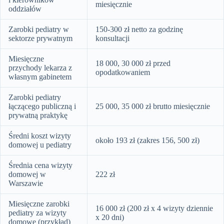
miesięcznie
oddziałów
Zarobki pediatry w
150-300 zł netto za godzinę
sektorze prywatnym
konsultacji
Miesięczne
18 000, 30 000 zł przed
przychody lekarza z
opodatkowaniem
własnym gabinetem
Zarobki pediatry
łączącego publiczną i
25 000, 35 000 zł brutto miesięcznie
prywatną praktykę
Średni koszt wizyty
około 193 zł (zakres 156, 500 zł)
domowej u pediatry
Średnia cena wizyty
domowej w
222 zł
Warszawie
Miesięczne zarobki
16 000 zł (200 zł x 4 wizyty dziennie
pediatry za wizyty
x 20 dni)
domowe (przykład)