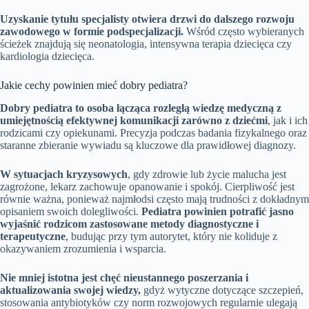
Uzyskanie tytułu specjalisty otwiera drzwi do dalszego rozwoju
zawodowego w formie podspecjalizacji.
Wśród często wybieranych
ścieżek znajdują się neonatologia, intensywna terapia dziecięca czy
kardiologia dziecięca.
Jakie cechy powinien mieć dobry pediatra?
Dobry pediatra to osoba łącząca rozległą wiedzę medyczną z
umiejętnością efektywnej komunikacji zarówno z dziećmi
, jak i ich
rodzicami czy opiekunami. Precyzja podczas badania fizykalnego oraz
staranne zbieranie wywiadu są kluczowe dla prawidłowej diagnozy.
W sytuacjach kryzysowych
, gdy zdrowie lub życie malucha jest
zagrożone, lekarz zachowuje opanowanie i spokój. Cierpliwość jest
równie ważna, ponieważ najmłodsi często mają trudności z dokładnym
opisaniem swoich dolegliwości.
Pediatra powinien potrafić jasno
wyjaśnić rodzicom zastosowane metody diagnostyczne i
terapeutyczne
, budując przy tym autorytet, który nie koliduje z
okazywaniem zrozumienia i wsparcia.
Nie mniej istotna jest chęć nieustannego poszerzania i
aktualizowania swojej wiedzy,
gdyż wytyczne dotyczące szczepień,
stosowania antybiotyków czy norm rozwojowych regularnie ulegają