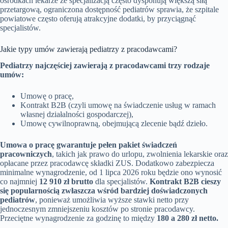
ośrodkach lekarze ze specjalizacją często dysponują większą siłą
przetargową, ograniczona dostępność pediatrów sprawia, że szpitale
powiatowe często oferują atrakcyjne dodatki, by przyciągnąć
specjalistów.
Jakie typy umów zawierają pediatrzy z pracodawcami?
Pediatrzy najczęściej zawierają z pracodawcami trzy rodzaje
umów:
Umowę o pracę,
Kontrakt B2B (czyli umowę na świadczenie usług w ramach
własnej działalności gospodarczej),
Umowę cywilnoprawną, obejmującą zlecenie bądź dzieło.
Umowa o pracę gwarantuje pełen pakiet świadczeń
pracowniczych
, takich jak prawo do urlopu, zwolnienia lekarskie oraz
opłacane przez pracodawcę składki ZUS. Dodatkowo zabezpiecza
minimalne wynagrodzenie, od 1 lipca 2026 roku będzie ono wynosić
co najmniej
12 910 zł brutto
dla specjalistów.
Kontrakt B2B cieszy
się popularnością zwłaszcza wśród bardziej doświadczonych
pediatrów
, ponieważ umożliwia wyższe stawki netto przy
jednoczesnym zmniejszeniu kosztów po stronie pracodawcy.
Przeciętne wynagrodzenie za godzinę to między
180 a 280 zł netto.