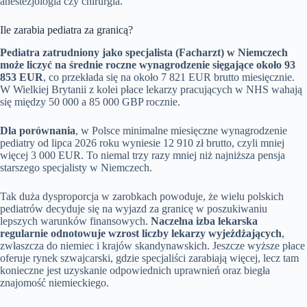
anestezjologia czy chirurgia.
Ile zarabia pediatra za granicą?
Pediatra zatrudniony jako specjalista (Facharzt) w Niemczech
może liczyć na średnie roczne wynagrodzenie sięgające około 93
853 EUR
, co przekłada się na około 7 821 EUR brutto miesięcznie.
W Wielkiej Brytanii z kolei płace lekarzy pracujących w NHS wahają
się między 50 000 a 85 000 GBP rocznie.
Dla porównania
, w Polsce minimalne miesięczne wynagrodzenie
pediatry od lipca 2026 roku wyniesie 12 910 zł brutto, czyli mniej
więcej 3 000 EUR. To niemal trzy razy mniej niż najniższa pensja
starszego specjalisty w Niemczech.
Tak duża dysproporcja w zarobkach powoduje, że wielu polskich
pediatrów decyduje się na wyjazd za granicę w poszukiwaniu
lepszych warunków finansowych.
Naczelna izba lekarska
regularnie odnotowuje wzrost liczby lekarzy wyjeżdżających
,
zwłaszcza do niemiec i krajów skandynawskich. Jeszcze wyższe płace
oferuje rynek szwajcarski, gdzie specjaliści zarabiają więcej, lecz tam
konieczne jest uzyskanie odpowiednich uprawnień oraz biegła
znajomość niemieckiego.