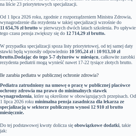
na liście 23 priorytetowych specjalizacji.
Od 1 lipca 2026 roku, zgodnie z rozporządzeniem Ministra Zdrowia,
wynagrodzenie dla rezydenta w takiej specjalizacji wzrośnie do
11 654,76 zł brutto
w pierwszych dwóch latach szkolenia. Po upływie
tego czasu pensja zwiększy się do
12 714,29 zł brutto.
W przypadku specjalizacji spoza listy priorytetowej, od tej samej daty
stawki będą wynosiły odpowiednio
10 595,24 zł
i
10 913,10 zł
brutto.
Dodając do tego 5-7 dyżurów w miesiącu
, całkowite zarobki
rezydenta pediatrii mogą wynieść nawet 17-22 tysiące złotych brutto.
Ile zarabia pediatra w publicznej ochronie zdrowia?
Pediatra zatrudniony na umowę o pracę w publicznej placówce
ochrony zdrowia ma prawo do minimalnych stawek
wynagrodzenia
, które są określone w obowiązujących przepisach. Od
1 lipca 2026 roku
minimalna pensja zasadnicza dla lekarza ze
specjalizacją w sektorze publicznym wynosi 12 910 zł brutto
miesięcznie.
Do tej podstawowej kwoty dolicza się
obowiązkowe dodatki
, takie
jak: