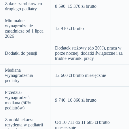
Zakres zarobków co
8 590, 15 370 zł brutto
drugiego pediatry
Minimalne
wynagrodzenie
12 910 zł brutto
zasadnicze od 1 lipca
2026
Dodatek stażowy (do 20%), praca w
Dodatki do pensji
porze nocnej, dodatki świąteczne i za
trudne warunki pracy
Mediana
wynagrodzenia
12 660 zł brutto miesięcznie
pediatry
Przedział
wynagrodzeń
9 740, 16 860 zł brutto
mediana (50%
pediatrów)
Zarobki lekarza
Od 10 711 do 11 685 zł brutto
rezydenta w pediatrii
miesięcznie