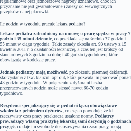
regulaminowe oraz jednorazowe nagrody uznaniowe, choć ich
przyznanie nie jest gwarantowane i zależy od wewnętrznych
przepisów danej placówki.
Ile godzin w tygodniu pracuje lekarz pediatra?
Lekarz pediatra zatrudniony na umowę o pracę spędza w pracy 7
godzin i 35 minut dziennie
, co przekłada się na średnio 37 godzin i
55 minut w ciągu tygodnia. Takie zasady określa art. 93 ustawy z 15
kwietnia 2011 r. o działalności leczniczej, a czas ten jest krótszy od
standardowych 8 godzin na dobę i 40 godzin tygodniowo, które
obowiązują w kodeksie pracy.
Jednak pediatrzy mają możliwość
, po złożeniu pisemnej deklaracji,
skorzystania z tzw. klauzuli opt-out, która pozwala im pracować ponad
48 godzin w tygodniu. W połączeniu z dyżurami liczba
przepracowanych godzin może sięgać nawet 60-70 godzin
tygodniowo.
Rezydenci specjalizujący się w pediatrii łączą obowiązkowe
szkolenia z pełnieniem dyżurów
, co często powoduje, że ich
rzeczywisty czas pracy przekracza ustalone normy.
Pediatrzy
prowadzący własną praktykę lekarską sami decydują o godzinach
przyjęć
, co daje im swobodę dostosowywania czasu pracy, mogą