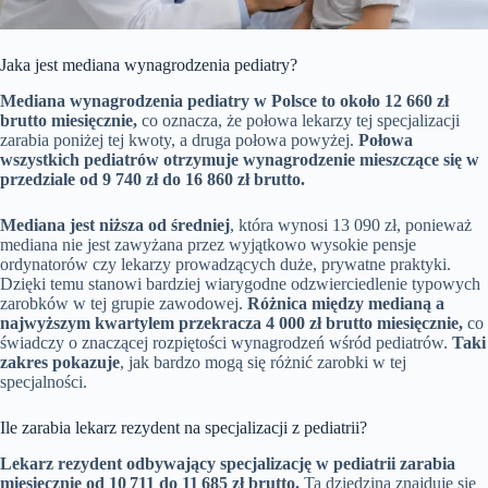
Jaka jest mediana wynagrodzenia pediatry?
Mediana wynagrodzenia pediatry w Polsce to około 12 660 zł
brutto miesięcznie,
co oznacza, że połowa lekarzy tej specjalizacji
zarabia poniżej tej kwoty, a druga połowa powyżej.
Połowa
wszystkich pediatrów otrzymuje wynagrodzenie mieszczące się w
przedziale od 9 740 zł do 16 860 zł brutto.
Mediana jest niższa od średniej
, która wynosi 13 090 zł, ponieważ
mediana nie jest zawyżana przez wyjątkowo wysokie pensje
ordynatorów czy lekarzy prowadzących duże, prywatne praktyki.
Dzięki temu stanowi bardziej wiarygodne odzwierciedlenie typowych
zarobków w tej grupie zawodowej.
Różnica między medianą a
najwyższym kwartylem przekracza 4 000 zł brutto miesięcznie,
co
świadczy o znaczącej rozpiętości wynagrodzeń wśród pediatrów.
Taki
zakres pokazuje
, jak bardzo mogą się różnić zarobki w tej
specjalności.
Ile zarabia lekarz rezydent na specjalizacji z pediatrii?
Lekarz rezydent odbywający specjalizację w pediatrii zarabia
miesięcznie od 10 711 do 11 685 zł brutto.
Ta dziedzina znajduje się