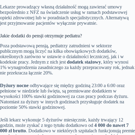
Lekarze prowadzący własną działalność mogą zawierać umowy
bezpośrednio z NFZ na świadczenie usług w ramach podstawowej
opieki zdrowotnej lub w poradniach specjalistycznych. Alternatywą
jest przyjmowanie pacjentów wyłącznie prywatnie.
Jakie dodatki do pensji otrzymuje pediatra?
Poza podstawową pensją, pediatrzy zatrudnieni w sektorze
publicznym mogą liczyć na kilka obowiązkowych dodatków,
określonych zarówno w ustawie o działalności leczniczej, jak i w
kodeksie pracy. Jednym z nich jest
dodatek stażowy
, który wynosi
1% wynagrodzenia zasadniczego za każdy przepracowany rok, jednak
nie przekracza łącznie 20%.
Dyżury nocne
odbywające się między godziną 23:00 a 6:00 oraz
pełnione w niedziele lub święta, są premiowane dodatkiem w
wysokości 100% stawki godzinowej za czas pracy podczas dyżuru.
Natomiast za dyżury w innych godzinach przysługuje dodatek na
poziomie 50% stawki godzinowej.
Jeśli lekarz wykonuje 5 dyżurów miesięcznie, każdy trwający 12
godzin, może zyskać z tego tytułu dodatkowo od
4 000 do nawet 7
000 zł brutto
. Dodatkowo w niektórych szpitalach funkcjonują premie