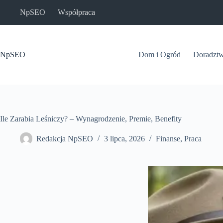
Przejdź
NpSEO
Współpraca
do
treści
NpSEO
Dom i Ogród
Doradzt
Ile Zarabia Leśniczy? – Wynagrodzenie, Premie, Benefity
Redakcja NpSEO
3 lipca, 2026
Finanse
,
Praca