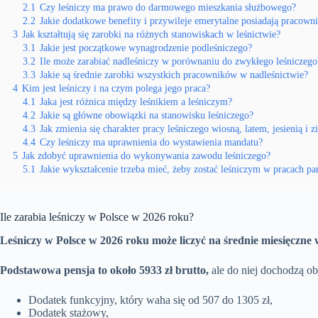
2.1
Czy leśniczy ma prawo do darmowego mieszkania służbowego?
2.2
Jakie dodatkowe benefity i przywileje emerytalne posiadają pracowni
3
Jak kształtują się zarobki na różnych stanowiskach w leśnictwie?
3.1
Jakie jest początkowe wynagrodzenie podleśniczego?
3.2
Ile może zarabiać nadleśniczy w porównaniu do zwykłego leśniczego
3.3
Jakie są średnie zarobki wszystkich pracowników w nadleśnictwie?
4
Kim jest leśniczy i na czym polega jego praca?
4.1
Jaka jest różnica między leśnikiem a leśniczym?
4.2
Jakie są główne obowiązki na stanowisku leśniczego?
4.3
Jak zmienia się charakter pracy leśniczego wiosną, latem, jesienią i 
4.4
Czy leśniczy ma uprawnienia do wystawienia mandatu?
5
Jak zdobyć uprawnienia do wykonywania zawodu leśniczego?
5.1
Jakie wykształcenie trzeba mieć, żeby zostać leśniczym w pracach 
Ile zarabia leśniczy w Polsce w 2026 roku?
Leśniczy w Polsce w 2026 roku może liczyć na średnie miesięczne 
Podstawowa pensja to około 5933 zł brutto,
ale do niej dochodzą ob
Dodatek funkcyjny, który waha się od 507 do 1305 zł,
Dodatek stażowy,