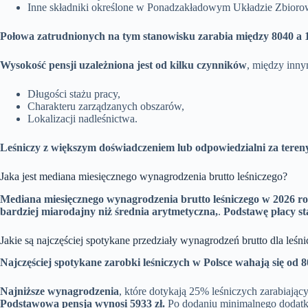
Inne składniki określone w Ponadzakładowym Układzie Zbio
Połowa zatrudnionych na tym stanowisku zarabia między 8040 a 11
Wysokość pensji uzależniona jest od kilku czynników
, między inny
Długości stażu pracy,
Charakteru zarządzanych obszarów,
Lokalizacji nadleśnictwa.
Leśniczy z większym doświadczeniem lub odpowiedzialni za tereny
Jaka jest mediana miesięcznego wynagrodzenia brutto leśniczego?
Mediana miesięcznego wynagrodzenia brutto leśniczego w 2026 ro
bardziej miarodajny niż średnia arytmetyczna,
.
Podstawę płacy s
Jakie są najczęściej spotykane przedziały wynagrodzeń brutto dla leśn
Najczęściej spotykane zarobki leśniczych w Polsce wahają się od 80
Najniższe wynagrodzenia
, które dotykają 25% leśniczych zarabiający
Podstawowa pensja wynosi 5933 zł.
Po dodaniu minimalnego dodatku