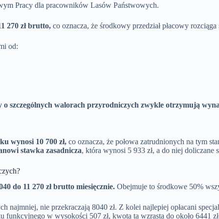
rowym Pracy dla pracowników Lasów Państwowych.
 270 zł brutto,
co oznacza, że środkowy przedział płacowy rozciąga s
mi od:
 o szczególnych walorach przyrodniczych zwykle otrzymują wynagr
ku wynosi 10 700 zł,
co oznacza, że połowa zatrudnionych na tym sta
tanowi stawka zasadnicza
, która wynosi 5 933 zł, a do niej doliczan
iczych?
40 do 11 270 zł brutto miesięcznie.
Obejmuje to środkowe 50% wszys
ch najmniej, nie przekraczają 8040 zł. Z kolei najlepiej opłacani specj
 funkcyjnego w wysokości 507 zł, kwota ta wzrasta do około 6441 zł 