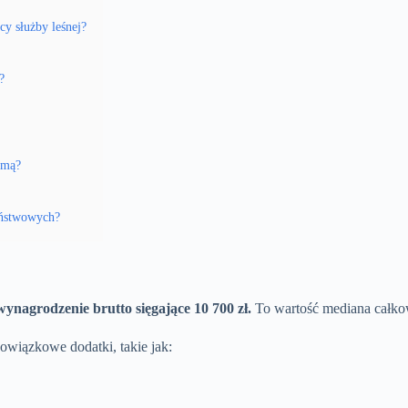
cy służby leśnej?
?
zimą?
państwowych?
wynagrodzenie brutto sięgające 10 700 zł.
To wartość mediana całko
owiązkowe dodatki, takie jak: