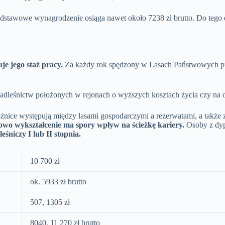
dstawowe wynagrodzenie osiąga nawet około 7238 zł brutto. Do tego d
e jego staż pracy.
Za każdy rok spędzony w Lasach Państwowych przy
dleśnictw położonych w rejonach o wyższych kosztach życia czy na o
różnice występują między lasami gospodarczymi a rezerwatami, a takż
wo wykształcenie ma spory wpływ na ścieżkę kariery.
Osoby z dyp
leśniczy I lub II stopnia.
10 700 zł
ok. 5933 zł brutto
507, 1305 zł
8040, 11 270 zł brutto