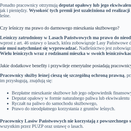
Ponadto pracownicy otrzymują
deputat opałowy lub jego ekwiwale
jak i pieniędzy.
Wysokość tych premii jest uzależniona od realiza
leśne.
Czy leśniczy ma prawo do darmowego mieszkania służbowego?
Leśniczy zatrudniony w Lasach Państwowych ma prawo do nieodpł
wprost z art. 46 ustawy o lasach, która zobowiązuje Lasy Państwowe 
nie musi natychmiast się wyprowadzać.
Nadleśnictwo jest zobowiąza
Wielu leśniczych wraz z rodzinami mieszka w swoich leśniczówkach
Jakie dodatkowe benefity i przywileje emerytalne posiadają pracownicy
Pracownicy służby leśnej cieszą się szczególną ochroną prawną
, p
im przysługują, znajdują się:
Bezpłatne mieszkanie służbowe lub jego odpowiednik finansow
Deputat opałowy w formie naturalnego paliwa lub ekwiwalentu 
Ryczałt na paliwo do samochodu służbowego,
Prawo do nieodpłatnego korzystania z gruntów leśnych.
Pracownicy Lasów Państwowych nie korzystają z powszechnego s
wszystkim przez PUZP oraz ustawę o lasach.