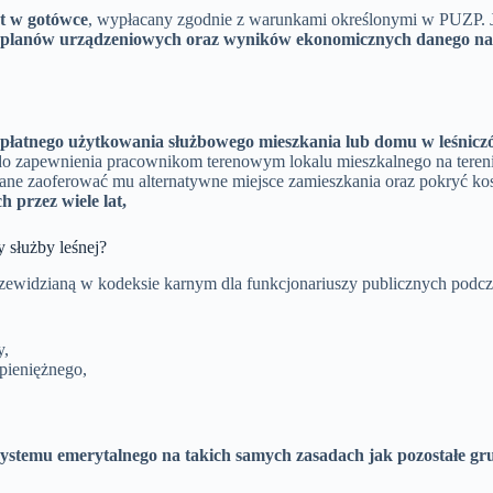
nt w gotówce
, wypłacany zgodnie z warunkami określonymi w PUZP. 
cji planów urządzeniowych oraz wyników ekonomicznych danego na
atnego użytkowania służbowego mieszkania lub domu w leśniczówc
do zapewnienia pracownikom terenowym lokalu mieszkalnego na terenie
ne zaoferować mu alternatywne miejsce zamieszkania oraz pokryć kos
 przez wiele lat,
 służby leśnej?
rzewidzianą w kodeksie karnym dla funkcjonariuszy publicznych po
y,
pieniężnego,
ystemu emerytalnego na takich samych zasadach jak pozostałe g