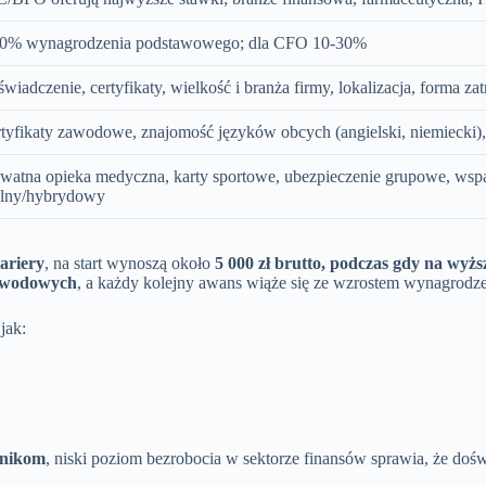
30% wynagrodzenia podstawowego; dla CFO 10-30%
wiadczenie, certyfikaty, wielkość i branża firmy, lokalizacja, forma za
tyfikaty zawodowe, znajomość języków obcych (angielski, niemiecki)
watna opieka medyczna, karty sportowe, ubezpieczenie grupowe, wspar
alny/hybrydowy
ariery
, na start wynoszą około
5 000 zł brutto, podczas gdy na wyż
zawodowych
, a każdy kolejny awans wiąże się ze wzrostem wynagrodz
 jak:
wnikom
, niski poziom bezrobocia w sektorze finansów sprawia, że dośw