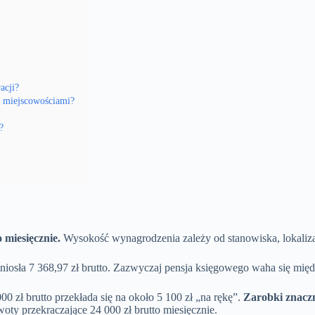
acji?
i miejscowościami?
?
 miesięcznie.
Wysokość wynagrodzenia zależy od stanowiska, lokalizacj
niosła 7 368,97 zł brutto. Zazwyczaj pensja księgowego waha się międz
0 zł brutto przekłada się na około 5 100 zł „na rękę”.
Zarobki znacz
woty przekraczające 24 000 zł brutto miesięcznie.