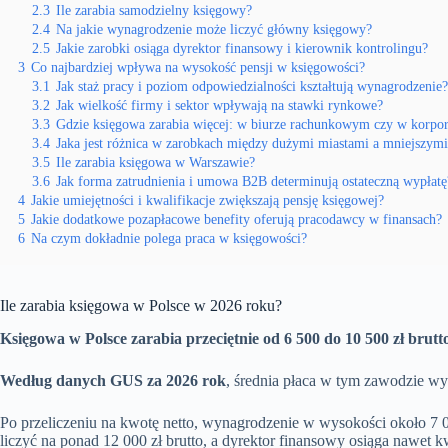
2.3
Ile zarabia samodzielny księgowy?
2.4
Na jakie wynagrodzenie może liczyć główny księgowy?
2.5
Jakie zarobki osiąga dyrektor finansowy i kierownik kontrolingu?
3
Co najbardziej wpływa na wysokość pensji w księgowości?
3.1
Jak staż pracy i poziom odpowiedzialności kształtują wynagrodzenie?
3.2
Jak wielkość firmy i sektor wpływają na stawki rynkowe?
3.3
Gdzie księgowa zarabia więcej: w biurze rachunkowym czy w korpor
3.4
Jaka jest różnica w zarobkach między dużymi miastami a mniejszym
3.5
Ile zarabia księgowa w Warszawie?
3.6
Jak forma zatrudnienia i umowa B2B determinują ostateczną wypłatę
4
Jakie umiejętności i kwalifikacje zwiększają pensję księgowej?
5
Jakie dodatkowe pozapłacowe benefity oferują pracodawcy w finansach?
6
Na czym dokładnie polega praca w księgowości?
Ile zarabia księgowa w Polsce w 2026 roku?
Księgowa w Polsce zarabia przeciętnie od 6 500 do 10 500 zł brutto
Według danych GUS za 2026 rok
, średnia płaca w tym zawodzie wy
Po przeliczeniu na kwotę netto, wynagrodzenie w wysokości około 7 00
liczyć na ponad 12 000 zł brutto, a dyrektor finansowy osiąga nawet k