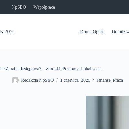
Przejdź
NpSEO
Współpraca
do
treści
NpSEO
Dom i Ogród
Doradzt
Ile Zarabia Księgowa? – Zarobki, Poziomy, Lokalizacja
Redakcja NpSEO
1 czerwca, 2026
Finanse
,
Praca