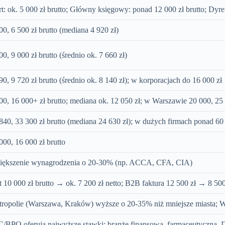
rt: ok. 5 000 zł brutto; Główny księgowy: ponad 12 000 zł brutto; Dyr
00, 6 500 zł brutto (mediana 4 920 zł)
00, 9 000 zł brutto (średnio ok. 7 660 zł)
90, 9 720 zł brutto (średnio ok. 8 140 zł); w korporacjach do 16 000 zł
00, 16 000+ zł brutto; mediana ok. 12 050 zł; w Warszawie 20 000, 25 
840, 33 300 zł brutto (mediana 24 630 zł); w dużych firmach ponad 60
000, 16 000 zł brutto
iększenie wynagrodzenia o 20-30% (np. ACCA, CFA, CIA)
t 10 000 zł brutto → ok. 7 200 zł netto; B2B faktura 12 500 zł → 8 500
ropolie (Warszawa, Kraków) wyższe o 20-35% niż mniejsze miasta; 
/BPO oferują najwyższe stawki; branże finansowa, farmaceutyczna, I