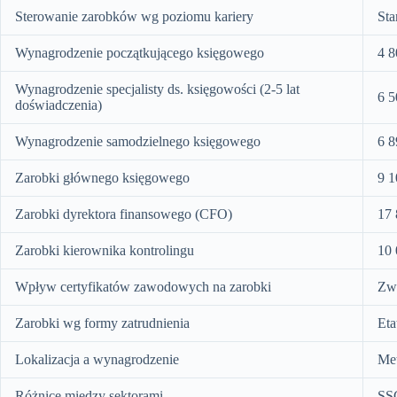
Sterowanie zarobków wg poziomu kariery
Sta
Wynagrodzenie początkującego księgowego
4 8
Wynagrodzenie specjalisty ds. księgowości (2-5 lat
6 5
doświadczenia)
Wynagrodzenie samodzielnego księgowego
6 8
Zarobki głównego księgowego
9 1
Zarobki dyrektora finansowego (CFO)
17 
Zarobki kierownika kontrolingu
10 
Wpływ certyfikatów zawodowych na zarobki
Zw
Zarobki wg formy zatrudnienia
Eta
Lokalizacja a wynagrodzenie
Met
Różnice między sektorami
SSC