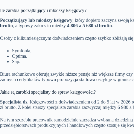
Ile zarabia początkujący i młodszy księgowy?
Początkujący lub młodszy księgowy
, który dopiero zaczyna swoją k
brutto
, a typowy zakres to między
4 806 a 5 680 zł brutto
.
Osoby z kilkumiesięcznym doświadczeniem często szybko zbliżają się 
Symfonia,
Optima,
Sap.
Biura rachunkowe oferują zwykle niższe pensje niż większe firmy c
żadnych certyfikatów typowa propozycja startowa oscyluje w granica
Jakie są zarobki specjalisty do spraw księgowości?
Specjalista ds
. Księgowości z doświadczeniem od 2 do 5 lat w 2026 ro
zł brutto. Z kolei starszy specjalista zarabia zazwyczaj między 6 980 a 8
Na tym szczeblu pracownik samodzielnie zarządza wybraną dziedziną 
przedsiębiorstwach produkcyjnych i handlowych często stosuje się 