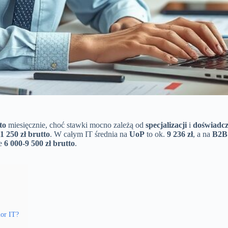
to
miesięcznie, choć stawki mocno zależą od
specjalizacji
i
doświadcz
1 250 zł brutto
. W całym IT średnia na
UoP
to ok.
9 236 zł
, a na
B2B
le
6 000-9 500 zł brutto
.
or IT?