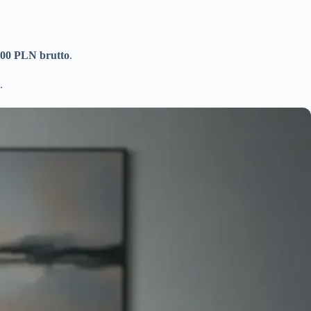
000 PLN brutto
.
.