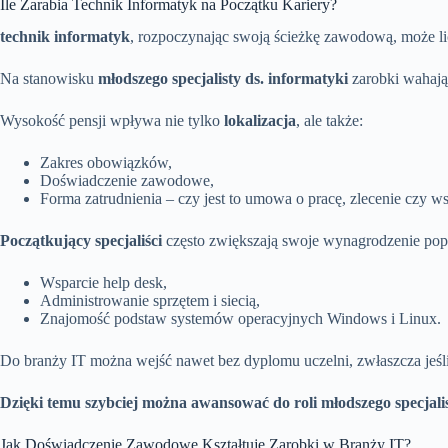
Ile Zarabia Technik Informatyk na Początku Kariery?
technik informatyk
, rozpoczynając swoją ścieżkę zawodową, może l
Na stanowisku
młodszego specjalisty ds. informatyki
zarobki wahają
Wysokość pensji wpływa nie tylko
lokalizacja
, ale także:
Zakres obowiązków,
Doświadczenie zawodowe,
Forma zatrudnienia – czy jest to umowa o pracę, zlecenie czy 
Początkujący specjaliści
często zwiększają swoje wynagrodzenie poprz
Wsparcie help desk,
Administrowanie sprzętem i siecią,
Znajomość podstaw systemów operacyjnych Windows i Linux.
Do branży IT można wejść nawet bez dyplomu uczelni, zwłaszcza jeśli 
Dzięki temu szybciej można awansować do roli młodszego specjalisty
Jak Doświadczenie Zawodowe Kształtuje Zarobki w Branży IT?