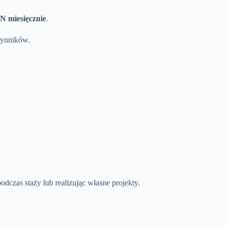
N miesięcznie
.
zynników.
dczas staży lub realizując własne projekty.