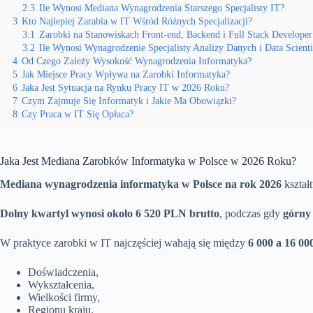
2.3
Ile Wynosi Mediana Wynagrodzenia Starszego Specjalisty IT?
3
Kto Najlepiej Zarabia w IT Wśród Różnych Specjalizacji?
3.1
Zarobki na Stanowiskach Front-end, Backend i Full Stack Developer
3.2
Ile Wynosi Wynagrodzenie Specjalisty Analizy Danych i Data Scienti
4
Od Czego Zależy Wysokość Wynagrodzenia Informatyka?
5
Jak Miejsce Pracy Wpływa na Zarobki Informatyka?
6
Jaka Jest Sytuacja na Rynku Pracy IT w 2026 Roku?
7
Czym Zajmuje Się Informatyk i Jakie Ma Obowiązki?
8
Czy Praca w IT Się Opłaca?
Jaka Jest Mediana Zarobków Informatyka w Polsce w 2026 Roku?
Mediana wynagrodzenia informatyka w Polsce na rok 2026
kształ
Dolny kwartyl wynosi około 6 520 PLN brutto
, podczas gdy
górny 
W praktyce zarobki w IT najczęściej wahają się między
6 000 a 16 0
Doświadczenia,
Wykształcenia,
Wielkości firmy,
Regionu kraju.