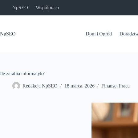
Przejdź
NpSEO
Współpraca
do
treści
NpSEO
Dom i Ogród
Doradzt
Ile zarabia informatyk?
Redakcja NpSEO
18 marca, 2026
Finanse
,
Praca