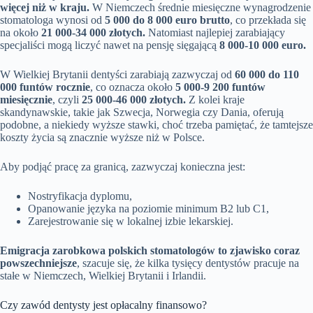
więcej niż w kraju.
W Niemczech średnie miesięczne wynagrodzenie
stomatologa wynosi od
5 000 do 8 000 euro brutto
, co przekłada się
na około
21 000-34 000 złotych.
Natomiast najlepiej zarabiający
specjaliści mogą liczyć nawet na pensję sięgającą
8 000-10 000 euro.
W Wielkiej Brytanii dentyści zarabiają zazwyczaj od
60 000 do 110
000 funtów rocznie
, co oznacza około
5 000-9 200 funtów
miesięcznie
, czyli
25 000-46 000 złotych.
Z kolei kraje
skandynawskie, takie jak Szwecja, Norwegia czy Dania, oferują
podobne, a niekiedy wyższe stawki, choć trzeba pamiętać, że tamtejsze
koszty życia są znacznie wyższe niż w Polsce.
Aby podjąć pracę za granicą, zazwyczaj konieczna jest:
Nostryfikacja dyplomu,
Opanowanie języka na poziomie minimum B2 lub C1,
Zarejestrowanie się w lokalnej izbie lekarskiej.
Emigracja zarobkowa polskich stomatologów to zjawisko coraz
powszechniejsze
, szacuje się, że kilka tysięcy dentystów pracuje na
stałe w Niemczech, Wielkiej Brytanii i Irlandii.
Czy zawód dentysty jest opłacalny finansowo?