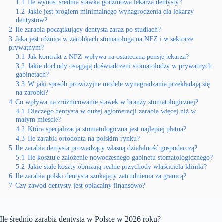
1.1
Ile wynosi średnia stawka godzinowa lekarza dentysty?
1.2
Jakie jest progiem minimalnego wynagrodzenia dla lekarzy
dentystów?
2
Ile zarabia początkujący dentysta zaraz po studiach?
3
Jaka jest różnica w zarobkach stomatologa na NFZ i w sektorze
prywatnym?
3.1
Jak kontrakt z NFZ wpływa na ostateczną pensję lekarza?
3.2
Jakie dochody osiągają doświadczeni stomatolodzy w prywatnych
gabinetach?
3.3
W jaki sposób prowizyjne modele wynagradzania przekładają się
na zarobki?
4
Co wpływa na zróżnicowanie stawek w branży stomatologicznej?
4.1
Dlaczego dentysta w dużej aglomeracji zarabia więcej niż w
małym mieście?
4.2
Która specjalizacja stomatologiczna jest najlepiej płatna?
4.3
Ile zarabia ortodonta na polskim rynku?
5
Ile zarabia dentysta prowadzący własną działalność gospodarczą?
5.1
Ile kosztuje założenie nowoczesnego gabinetu stomatologicznego?
5.2
Jakie stałe koszty obniżają realne przychody właściciela kliniki?
6
Ile zarabia polski dentysta szukający zatrudnienia za granicą?
7
Czy zawód dentysty jest opłacalny finansowo?
Ile średnio zarabia dentysta w Polsce w 2026 roku?