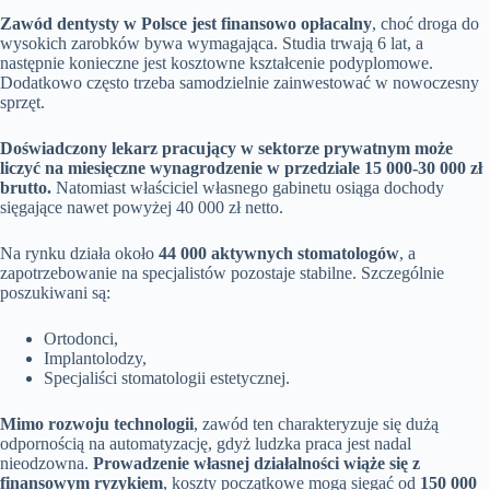
Zawód dentysty w Polsce jest finansowo opłacalny
, choć droga do
wysokich zarobków bywa wymagająca. Studia trwają 6 lat, a
następnie konieczne jest kosztowne kształcenie podyplomowe.
Dodatkowo często trzeba samodzielnie zainwestować w nowoczesny
sprzęt.
Doświadczony lekarz pracujący w sektorze prywatnym może
liczyć na miesięczne wynagrodzenie w przedziale 15 000-30 000 zł
brutto.
Natomiast właściciel własnego gabinetu osiąga dochody
sięgające nawet powyżej 40 000 zł netto.
Na rynku działa około
44 000 aktywnych stomatologów
, a
zapotrzebowanie na specjalistów pozostaje stabilne. Szczególnie
poszukiwani są:
Ortodonci,
Implantolodzy,
Specjaliści stomatologii estetycznej.
Mimo rozwoju technologii
, zawód ten charakteryzuje się dużą
odpornością na automatyzację, gdyż ludzka praca jest nadal
nieodzowna.
Prowadzenie własnej działalności wiąże się z
finansowym ryzykiem
, koszty początkowe mogą sięgać od
150 000