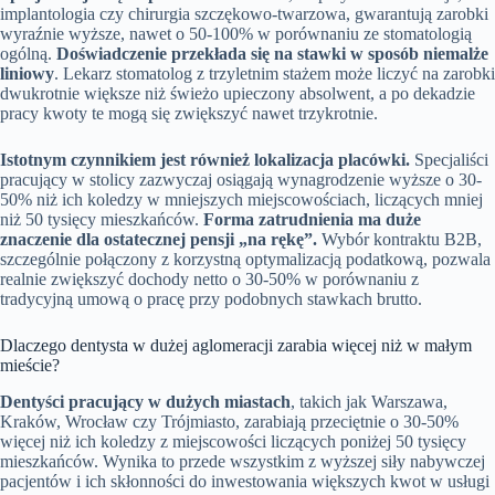
implantologia czy chirurgia szczękowo-twarzowa, gwarantują zarobki
wyraźnie wyższe, nawet o 50-100% w porównaniu ze stomatologią
ogólną.
Doświadczenie przekłada się na stawki w sposób niemalże
liniowy
. Lekarz stomatolog z trzyletnim stażem może liczyć na zarobki
dwukrotnie większe niż świeżo upieczony absolwent, a po dekadzie
pracy kwoty te mogą się zwiększyć nawet trzykrotnie.
Istotnym czynnikiem jest również lokalizacja placówki.
Specjaliści
pracujący w stolicy zazwyczaj osiągają wynagrodzenie wyższe o 30-
50% niż ich koledzy w mniejszych miejscowościach, liczących mniej
niż 50 tysięcy mieszkańców.
Forma zatrudnienia ma duże
znaczenie dla ostatecznej pensji „na rękę”.
Wybór kontraktu B2B,
szczególnie połączony z korzystną optymalizacją podatkową, pozwala
realnie zwiększyć dochody netto o 30-50% w porównaniu z
tradycyjną umową o pracę przy podobnych stawkach brutto.
Dlaczego dentysta w dużej aglomeracji zarabia więcej niż w małym
mieście?
Dentyści pracujący w dużych miastach
, takich jak Warszawa,
Kraków, Wrocław czy Trójmiasto, zarabiają przeciętnie o 30-50%
więcej niż ich koledzy z miejscowości liczących poniżej 50 tysięcy
mieszkańców. Wynika to przede wszystkim z wyższej siły nabywczej
pacjentów i ich skłonności do inwestowania większych kwot w usługi