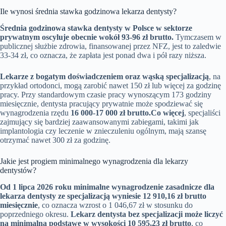
Ile wynosi średnia stawka godzinowa lekarza dentysty?
Średnia godzinowa stawka dentysty w Polsce w sektorze
prywatnym oscyluje obecnie wokół 93-96 zł brutto.
Tymczasem w
publicznej służbie zdrowia, finansowanej przez NFZ, jest to zaledwie
33-34 zł, co oznacza, że zapłata jest ponad dwa i pół razy niższa.
Lekarze z bogatym doświadczeniem oraz wąską specjalizacją
, na
przykład ortodonci, mogą zarobić nawet 150 zł lub więcej za godzinę
pracy. Przy standardowym czasie pracy wynoszącym 173 godziny
miesięcznie, dentysta pracujący prywatnie może spodziewać się
wynagrodzenia rzędu
16 000-17 000 zł brutto.
Co więcej
, specjaliści
zajmujący się bardziej zaawansowanymi zabiegami, takimi jak
implantologia czy leczenie w znieczuleniu ogólnym, mają szansę
otrzymać nawet 300 zł za godzinę.
Jakie jest progiem minimalnego wynagrodzenia dla lekarzy
dentystów?
Od 1 lipca 2026 roku minimalne wynagrodzenie zasadnicze dla
lekarza dentysty ze specjalizacją wyniesie 12 910,16 zł brutto
miesięcznie
, co oznacza wzrost o 1 046,67 zł w stosunku do
poprzedniego okresu.
Lekarz dentysta bez specjalizacji może liczyć
na minimalną podstawę w wysokości 10 595,23 zł brutto
, co