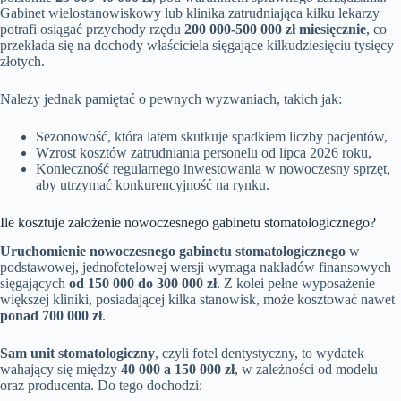
Gabinet wielostanowiskowy lub klinika zatrudniająca kilku lekarzy
potrafi osiągać przychody rzędu
200 000-500 000 zł miesięcznie
, co
przekłada się na dochody właściciela sięgające kilkudziesięciu tysięcy
złotych.
Należy jednak pamiętać o pewnych wyzwaniach, takich jak:
Sezonowość, która latem skutkuje spadkiem liczby pacjentów,
Wzrost kosztów zatrudniania personelu od lipca 2026 roku,
Konieczność regularnego inwestowania w nowoczesny sprzęt,
aby utrzymać konkurencyjność na rynku.
Ile kosztuje założenie nowoczesnego gabinetu stomatologicznego?
Uruchomienie nowoczesnego gabinetu stomatologicznego
w
podstawowej, jednofotelowej wersji wymaga nakładów finansowych
sięgających
od 150 000 do 300 000 zł
. Z kolei pełne wyposażenie
większej kliniki, posiadającej kilka stanowisk, może kosztować nawet
ponad 700 000 zł
.
Sam unit stomatologiczny
, czyli fotel dentystyczny, to wydatek
wahający się między
40 000 a 150 000 zł
, w zależności od modelu
oraz producenta. Do tego dochodzi: