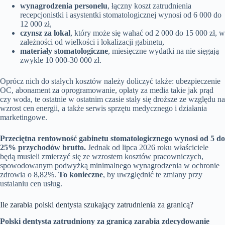
wynagrodzenia personelu
, łączny koszt zatrudnienia
recepcjonistki i asystentki stomatologicznej wynosi od 6 000 do
12 000 zł,
czynsz za lokal
, który może się wahać od 2 000 do 15 000 zł, w
zależności od wielkości i lokalizacji gabinetu,
materiały stomatologiczne
, miesięczne wydatki na nie sięgają
zwykle 10 000-30 000 zł.
Oprócz nich do stałych kosztów należy doliczyć także: ubezpieczenie
OC, abonament za oprogramowanie, opłaty za media takie jak prąd
czy woda, te ostatnie w ostatnim czasie stały się droższe ze względu na
wzrost cen energii, a także serwis sprzętu medycznego i działania
marketingowe.
Przeciętna rentowność gabinetu stomatologicznego wynosi od 5 do
25% przychodów brutto.
Jednak od lipca 2026 roku właściciele
będą musieli zmierzyć się ze wzrostem kosztów pracowniczych,
spowodowanym podwyżką minimalnego wynagrodzenia w ochronie
zdrowia o 8,82%.
To konieczne
, by uwzględnić te zmiany przy
ustalaniu cen usług.
Ile zarabia polski dentysta szukający zatrudnienia za granicą?
Polski dentysta zatrudniony za granicą zarabia zdecydowanie