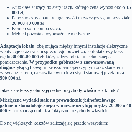
Autoklaw służący do sterylizacji, którego cena wynosi około
15
000 zł
,
Panoramiczny aparat rentgenowski mieszczący się w przedziale
20 000-40 000 zł
,
Kompresor i pompa ssąca,
Meble i pozostałe wyposażenie medyczne.
Adaptacja lokalu
, obejmująca między innymi instalacje elektryczne,
wentylację oraz system sprężonego powietrza, to dodatkowy koszt
rzędu
30 000-80 000 zł
, który zależy od stanu technicznego
pomieszczenia.
W przypadku gabinetów z zaawansowaną
diagnostyką cyfrową
, mikroskopem operacyjnym oraz skanerem
wewnątrzustnym, całkowita kwota inwestycji startowej przekracza
500 000 zł
.
Jakie stałe koszty obniżają realne przychody właściciela kliniki?
Miesięczne wydatki stałe na prowadzenie jednofotelowego
gabinetu stomatologicznego w mieście oscylują między 20 000 a 40
000 zł
, co znacząco obniża faktyczne przychody właściciela.
Do największych kosztów zaliczają się przede wszystkim: