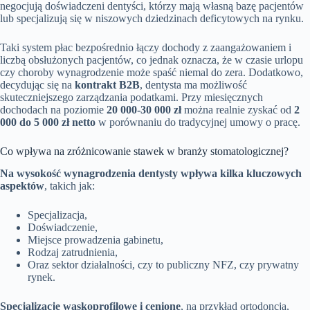
negocjują doświadczeni dentyści, którzy mają własną bazę pacjentów
lub specjalizują się w niszowych dziedzinach deficytowych na rynku.
Taki system płac bezpośrednio łączy dochody z zaangażowaniem i
liczbą obsłużonych pacjentów, co jednak oznacza, że w czasie urlopu
czy choroby wynagrodzenie może spaść niemal do zera. Dodatkowo,
decydując się na
kontrakt B2B
, dentysta ma możliwość
skuteczniejszego zarządzania podatkami. Przy miesięcznych
dochodach na poziomie
20 000-30 000 zł
można realnie zyskać od
2
000 do 5 000 zł netto
w porównaniu do tradycyjnej umowy o pracę.
Co wpływa na zróżnicowanie stawek w branży stomatologicznej?
Na wysokość wynagrodzenia dentysty wpływa kilka kluczowych
aspektów
, takich jak:
Specjalizacja,
Doświadczenie,
Miejsce prowadzenia gabinetu,
Rodzaj zatrudnienia,
Oraz sektor działalności, czy to publiczny NFZ, czy prywatny
rynek.
Specjalizacje wąskoprofilowe i cenione
, na przykład ortodoncja,