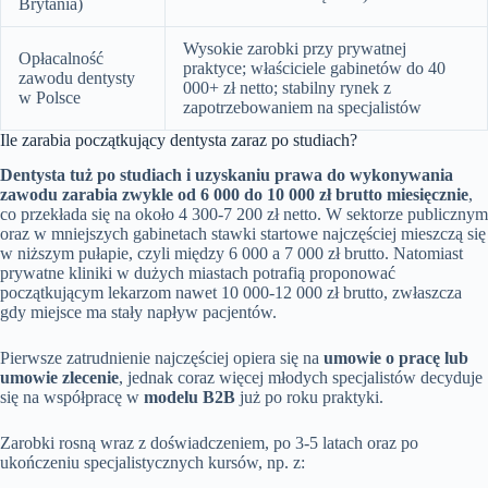
Brytania)
Wysokie zarobki przy prywatnej
Opłacalność
praktyce; właściciele gabinetów do 40
zawodu dentysty
000+ zł netto; stabilny rynek z
w Polsce
zapotrzebowaniem na specjalistów
Ile zarabia początkujący dentysta zaraz po studiach?
Dentysta tuż po studiach i uzyskaniu prawa do wykonywania
zawodu zarabia zwykle od 6 000 do 10 000 zł brutto miesięcznie
,
co przekłada się na około 4 300-7 200 zł netto. W sektorze publicznym
oraz w mniejszych gabinetach stawki startowe najczęściej mieszczą się
w niższym pułapie, czyli między 6 000 a 7 000 zł brutto. Natomiast
prywatne kliniki w dużych miastach potrafią proponować
początkującym lekarzom nawet 10 000-12 000 zł brutto, zwłaszcza
gdy miejsce ma stały napływ pacjentów.
Pierwsze zatrudnienie najczęściej opiera się na
umowie o pracę lub
umowie zlecenie
, jednak coraz więcej młodych specjalistów decyduje
się na współpracę w
modelu B2B
już po roku praktyki.
Zarobki rosną wraz z doświadczeniem, po 3-5 latach oraz po
ukończeniu specjalistycznych kursów, np. z: