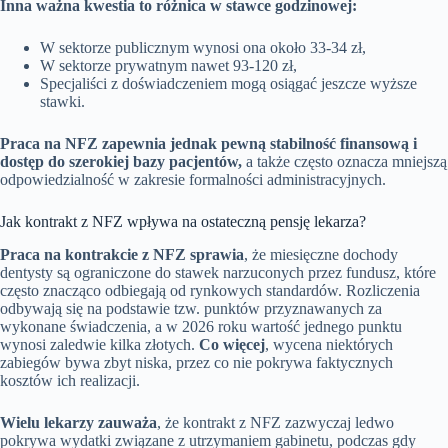
Inna ważna kwestia to różnica w stawce godzinowej:
W sektorze publicznym wynosi ona około 33-34 zł,
W sektorze prywatnym nawet 93-120 zł,
Specjaliści z doświadczeniem mogą osiągać jeszcze wyższe
stawki.
Praca na NFZ zapewnia jednak pewną stabilność finansową i
dostęp do szerokiej bazy pacjentów,
a także często oznacza mniejszą
odpowiedzialność w zakresie formalności administracyjnych.
Jak kontrakt z NFZ wpływa na ostateczną pensję lekarza?
Praca na kontrakcie z NFZ sprawia
, że miesięczne dochody
dentysty są ograniczone do stawek narzuconych przez fundusz, które
często znacząco odbiegają od rynkowych standardów. Rozliczenia
odbywają się na podstawie tzw. punktów przyznawanych za
wykonane świadczenia, a w 2026 roku wartość jednego punktu
wynosi zaledwie kilka złotych.
Co więcej
, wycena niektórych
zabiegów bywa zbyt niska, przez co nie pokrywa faktycznych
kosztów ich realizacji.
Wielu lekarzy zauważa
, że kontrakt z NFZ zazwyczaj ledwo
pokrywa wydatki związane z utrzymaniem gabinetu, podczas gdy