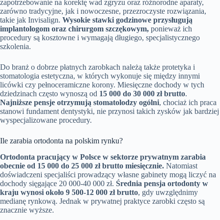
zapotrzebowanie na korektę wad zgryzu oraz różnorodne aparaty,
zarówno tradycyjne, jak i nowoczesne, przezroczyste rozwiązania,
takie jak Invisalign.
Wysokie stawki godzinowe przysługują
implantologom oraz chirurgom szczękowym,
ponieważ ich
procedury są kosztowne i wymagają długiego, specjalistycznego
szkolenia.
Do branż o dobrze płatnych zarobkach należą także protetyka i
stomatologia estetyczna, w których wykonuje się między innymi
licówki czy pełnoceramiczne korony. Miesięczne dochody w tych
dziedzinach często wynoszą od
15 000 do 30 000 zł brutto
.
Najniższe pensje otrzymują stomatolodzy ogólni
, chociaż ich praca
stanowi fundament dentystyki, nie przynosi takich zysków jak bardziej
wyspecjalizowane procedury.
Ile zarabia ortodonta na polskim rynku?
Ortodonta pracujący w Polsce w sektorze prywatnym zarabia
obecnie od 15 000 do 25 000 zł brutto miesięcznie.
Natomiast
doświadczeni specjaliści prowadzący własne gabinety mogą liczyć na
dochody sięgające 20 000-40 000 zł.
Średnia pensja ortodonty w
kraju wynosi około 9 500-12 000 zł brutto
, gdy uwzględnimy
medianę rynkową. Jednak w prywatnej praktyce zarobki często są
znacznie wyższe.