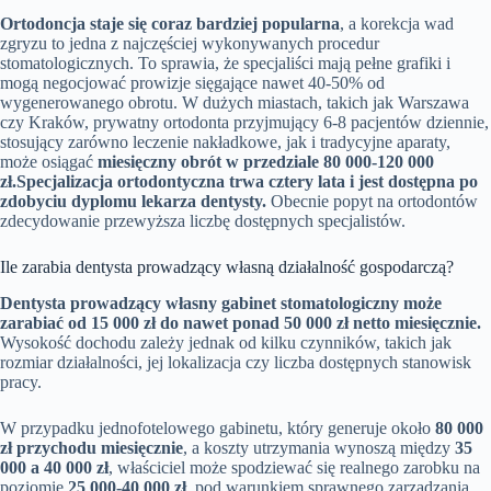
Ortodoncja staje się coraz bardziej popularna
, a korekcja wad
zgryzu to jedna z najczęściej wykonywanych procedur
stomatologicznych. To sprawia, że specjaliści mają pełne grafiki i
mogą negocjować prowizje sięgające nawet 40-50% od
wygenerowanego obrotu. W dużych miastach, takich jak Warszawa
czy Kraków, prywatny ortodonta przyjmujący 6-8 pacjentów dziennie,
stosujący zarówno leczenie nakładkowe, jak i tradycyjne aparaty,
może osiągać
miesięczny obrót w przedziale 80 000-120 000
zł.
Specjalizacja ortodontyczna trwa cztery lata i jest dostępna po
zdobyciu dyplomu lekarza dentysty.
Obecnie popyt na ortodontów
zdecydowanie przewyższa liczbę dostępnych specjalistów.
Ile zarabia dentysta prowadzący własną działalność gospodarczą?
Dentysta prowadzący własny gabinet stomatologiczny może
zarabiać od 15 000 zł do nawet ponad 50 000 zł netto miesięcznie.
Wysokość dochodu zależy jednak od kilku czynników, takich jak
rozmiar działalności, jej lokalizacja czy liczba dostępnych stanowisk
pracy.
W przypadku jednofotelowego gabinetu, który generuje około
80 000
zł przychodu miesięcznie
, a koszty utrzymania wynoszą między
35
000 a 40 000 zł
, właściciel może spodziewać się realnego zarobku na
poziomie
25 000-40 000 zł
, pod warunkiem sprawnego zarządzania.