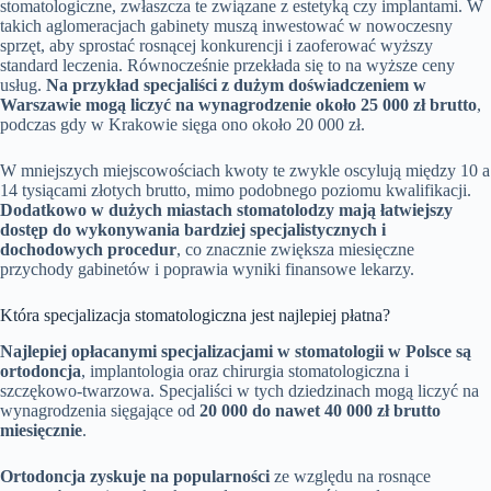
stomatologiczne, zwłaszcza te związane z estetyką czy implantami. W
takich aglomeracjach gabinety muszą inwestować w nowoczesny
sprzęt, aby sprostać rosnącej konkurencji i zaoferować wyższy
standard leczenia. Równocześnie przekłada się to na wyższe ceny
usług.
Na przykład specjaliści z dużym doświadczeniem w
Warszawie mogą liczyć na wynagrodzenie około 25 000 zł brutto
,
podczas gdy w Krakowie sięga ono około 20 000 zł.
W mniejszych miejscowościach kwoty te zwykle oscylują między 10 a
14 tysiącami złotych brutto, mimo podobnego poziomu kwalifikacji.
Dodatkowo w dużych miastach stomatolodzy mają łatwiejszy
dostęp do wykonywania bardziej specjalistycznych i
dochodowych procedur
, co znacznie zwiększa miesięczne
przychody gabinetów i poprawia wyniki finansowe lekarzy.
Która specjalizacja stomatologiczna jest najlepiej płatna?
Najlepiej opłacanymi specjalizacjami w stomatologii w Polsce są
ortodoncja
, implantologia oraz chirurgia stomatologiczna i
szczękowo-twarzowa. Specjaliści w tych dziedzinach mogą liczyć na
wynagrodzenia sięgające od
20 000 do nawet 40 000 zł brutto
miesięcznie
.
Ortodoncja zyskuje na popularności
ze względu na rosnące