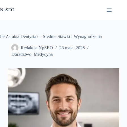
Przejdź
do
NpSEO
treści
Ile Zarabia Dentysta? – Średnie Stawki I Wynagrodzenia
Redakcja NpSEO
28 maja, 2026
Doradztwo
,
Medycyna