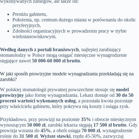
wykonywanych zabiegów, ale także od:
Prestiżu gabinetu,
Położenia, np. centrum dużego miasta w porównaniu do okolic
peryferyjnych,
Zdolności organizacyjnych w prowadzeniu pracy w trybie
wielostanowiskowym.
Według danych z portali branżowych
, najlepiej zarabiający
stomatolodzy w Polsce mogą osiągać miesięczne wynagrodzenie
sięgające nawet
50 000-60 000 zł brutto
.
W jaki sposób prowizyjne modele wynagradzania przekładają się na
zarobki?
W polskiej stomatologii prywatnej powszechnie stosuje się
model
prowizyjny
jako formę wynagradzania. Lekarz dostaje od
30 do 50
procent wartości wykonanych usług
, a pozostała kwota pozostaje
przy właścicielu gabinetu, który pokrywa nią koszty i osiąga zysk.
Przykładowo, przy prowizji na poziomie
35%
i obrocie miesięcznym
wynoszącym
50 000 zł
, zarobki lekarza sięgają
17 500 zł brutto
. Gdy
prowizja wzrasta do
45%
, a obrót osiąga
70 000 zł
, wynagrodzenie
rośnie do
31 500 zł
.
Wyższe stawki
, rzędu 45-50%, zazwyczaj