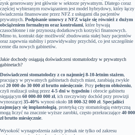
zysk generowany jest głównie w sektorze prywatnym. Dlatego coraz
częściej wybieranym rozwiązaniem jest model hybrydowy, który łączy
świadczenia finansowane przez NFZ z usługami dla pacjentów
prywatnych.
Podpisanie umowy z NFZ wiąże się również z dużym
obciążeniem formalnym oraz kontrolami
, które bywają
czasochłonne i nie przynoszą dodatkowych korzyści finansowych.
Mimo to, kontrakt daje możliwość zbudowania stałej bazy pacjentów
oraz zapewnia stabilny i przewidywalny przychód, co jest szczególnie
cenne dla nowych gabinetów.
Jakie dochody osiągają doświadczeni stomatolodzy w prywatnych
gabinetach?
Doświadczeni stomatolodzy z co najmniej 8-10-letnim stażem
,
pracujący w prywatnych gabinetach dużych miast, zarabiają zwykle
od
20 000 do 30 000 zł brutto miesięcznie
. Przy
pełnym obłożeniu
,
czyli realizacji usług przez
4-5 dni w tygodniu
i obrocie gabinetu
sięgającym
60 000-80 000 zł
, ich rzeczywisty dochód przy prowizji
wynoszącej
35-40%
wynosi około
18 000-32 000 zł
.
Specjaliści
zajmujący się implantologią
, protetyką czy stomatologią estetyczną
mogą liczyć na znacznie wyższe zarobki, często przekraczające
40 000
zł brutto miesięcznie
.
Wysokość wynagrodzenia zależy jednak nie tylko od zakresu