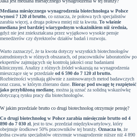
Jaka jest mediana miesięcznego wynagrodzenia w tej branży?
Mediana miesięcznego wynagrodzenia biotechnologa w Polsce
wynosi 7 120 zł brutto
, co oznacza, że połowa tych specjalistów
zarabia więcej, a druga połowa mniej niż ta kwota.
To właśnie
mediana jest bardziej wiarygodnym wskaźnikiem niż średnia,
gdyż nie jest zniekształcana przez wyjątkowo wysokie pensje
menedżerów czy dyrektorów działów badań i rozwoju.
Warto zaznaczyć, że ta kwota dotyczy wszystkich biotechnologów
zatrudnionych w różnych obszarach, od pracowników laboratoriów po
ekspertów zajmujących się kontrolą jakości oraz badaniami
klinicznymi. Analizy z różnych źródeł wskazują na wynagrodzenia
mieszczące się w przedziale
od 6 590 do 7 120 zł brutto.
Rozbieżności wynikają głównie z zastosowanych metod badawczych
oraz czasu, w którym zbierano dane.
Biorąc pod uwagę tę rozpiętość
jako przybliżoną medianę
, można ją uznać za solidną wskazówkę
dotyczącą rynku pracy dla biotechnologów.
W jakim przedziale brutto co drugi biotechnolog otrzymuje pensję?
Co drugi biotechnolog w Polsce zarabia miesięcznie brutto od 4
890 do 7 030 zł
, jest to tzw. przedział międzykwartylowy, który
obejmuje środkowe 50% pracowników tej branży.
Oznacza to
, że
jedna czwarta specjalistów otrzymuje wynagrodzenie niższe niż 4 890