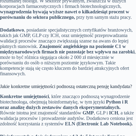
rozumianej biologii. W sektorze prywatnym, zwłaszcza w dużych
korporacjach farmaceutycznych i firmach biotechnologicznych,
wynagrodzenia bywają wyższe nawet o kilkadziesiąt procent w
porównaniu do sektora publicznego,
przy tym samym stażu pracy.
Dodatkowo
, posiadanie specjalistycznych certyfikatów branżowych,
takich jak GMP, GLP czy ICH, oraz umiejętność przeprowadzania
walidacji procesów znacząco zwiększają szanse na awans do lepiej
płatnych stanowisk.
Znajomość angielskiego na poziomie C1 w
międzynarodowych firmach nie pozostaje bez wpływu na zarobki
,
może to być różnica sięgająca około 2 000 zł miesięcznie w
porównaniu do osób o niższym poziomie językowym. Takie
kompetencje stają się często kluczem do bardziej atrakcyjnych ofert
finansowych.
Jakie konkretne umiejętności podnoszą ostateczną pensję kandydata?
Konkretne umiejętności
, które znacząco podnoszą wynagrodzenie
biotechnologa, obejmują bioinformatykę, w tym języki
Python i
R
oraz analizę dużych zestawów danych eksperymentalnych.
Równie istotna jest znajomość standardów
GMP
, GLP i
ICH
, a także
walidacja procesów i prowadzenie audytów. Dodatkowo ceniona jest
zdolność korzystania z systemów
ELN (Electronic Lab Notebook).