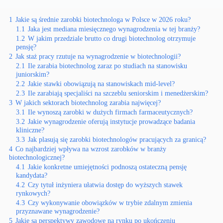
1
Jakie są średnie zarobki biotechnologa w Polsce w 2026 roku?
1.1
Jaka jest mediana miesięcznego wynagrodzenia w tej branży?
1.2
W jakim przedziale brutto co drugi biotechnolog otrzymuje
pensję?
2
Jak staż pracy rzutuje na wynagrodzenie w biotechnologii?
2.1
Ile zarabia biotechnolog zaraz po studiach na stanowisku
juniorskim?
2.2
Jakie stawki obowiązują na stanowiskach mid-level?
2.3
Ile zarabiają specjaliści na szczeblu seniorskim i menedżerskim?
3
W jakich sektorach biotechnolog zarabia najwięcej?
3.1
Ile wynoszą zarobki w dużych firmach farmaceutycznych?
3.2
Jakie wynagrodzenie oferują instytucje prowadzące badania
kliniczne?
3.3
Jak plasują się zarobki biotechnologów pracujących za granicą?
4
Co najbardziej wpływa na wzrost zarobków w branży
biotechnologicznej?
4.1
Jakie konkretne umiejętności podnoszą ostateczną pensję
kandydata?
4.2
Czy tytuł inżyniera ułatwia dostęp do wyższych stawek
rynkowych?
4.3
Czy wykonywanie obowiązków w trybie zdalnym zmienia
przyznawane wynagrodzenie?
5
Jakie są perspektywy zawodowe na rynku po ukończeniu