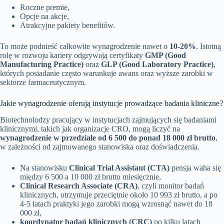
Roczne premie,
Opcje na akcje,
Atrakcyjne pakiety benefitów.
To może podnieść całkowite wynagrodzenie nawet o
10-20%
. Istotną
rolę w rozwoju kariery odgrywają certyfikaty
GMP (Good
Manufacturing Practice)
oraz
GLP (Good Laboratory Practice)
,
których posiadanie często warunkuje awans oraz wyższe zarobki w
sektorze farmaceutycznym.
Jakie wynagrodzenie oferują instytucje prowadzące badania kliniczne?
Biotechnolodzy pracujący w instytucjach zajmujących się badaniami
klinicznymi, takich jak organizacje CRO, mogą liczyć na
wynagrodzenie w przedziale od 6 500 do ponad 18 000 zł brutto
,
w zależności od zajmowanego stanowiska oraz doświadczenia.
Na stanowisku
Clinical Trial Assistant (CTA)
pensja waha się
między 6 500 a 10 000 zł brutto miesięcznie,
Clinical Research Associate (CRA)
, czyli monitor badań
klinicznych, otrzymuje przeciętnie około 10 993 zł brutto, a po
4-5 latach praktyki jego zarobki mogą wzrosnąć nawet do 18
000 zł,
koordynator badań klinicznych (CRC)
po kilku latach