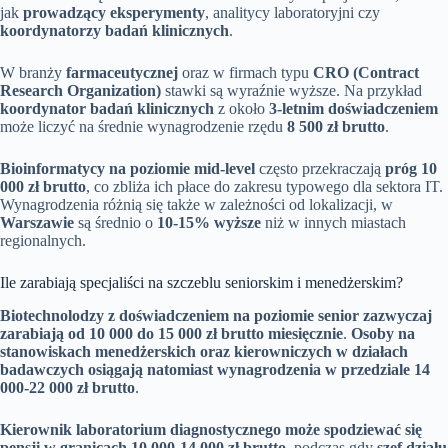
jak
prowadzący eksperymenty
, analitycy laboratoryjni czy
koordynatorzy badań klinicznych
.
W branży
farmaceutycznej
oraz w firmach typu
CRO (Contract
Research Organization)
stawki są wyraźnie wyższe. Na przykład
koordynator badań klinicznych
z około
3-letnim doświadczeniem
może liczyć na średnie wynagrodzenie rzędu
8 500 zł brutto
.
Bioinformatycy na poziomie mid-level
często przekraczają
próg 10
000 zł brutto
, co zbliża ich płace do zakresu typowego dla sektora IT.
Wynagrodzenia różnią się także w zależności od lokalizacji, w
Warszawie
są średnio o
10-15% wyższe
niż w innych miastach
regionalnych.
Ile zarabiają specjaliści na szczeblu seniorskim i menedżerskim?
Biotechnolodzy z doświadczeniem na poziomie senior zazwyczaj
zarabiają od 10 000 do 15 000 zł brutto miesięcznie
.
Osoby na
stanowiskach menedżerskich oraz kierowniczych w działach
badawczych osiągają natomiast wynagrodzenia w przedziale 14
000-22 000 zł brutto
.
Kierownik laboratorium diagnostycznego może spodziewać się
pensji w granicach 10 000-14 000 zł brutto
, podczas gdy
szef działu