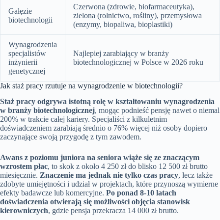
Czerwona (zdrowie, biofarmaceutyka),
Gałęzie
zielona (rolnictwo, rośliny), przemysłowa
biotechnologii
(enzymy, biopaliwa, bioplastiki)
Wynagrodzenia
specjalistów
Najlepiej zarabiający w branży
inżynierii
biotechnologicznej w Polsce w 2026 roku
genetycznej
Jak staż pracy rzutuje na wynagrodzenie w biotechnologii?
Staż pracy odgrywa istotną rolę w kształtowaniu wynagrodzenia
w branży biotechnologicznej
, mogąc podnieść pensję nawet o niemal
200% w trakcie całej kariery. Specjaliści z kilkuletnim
doświadczeniem zarabiają średnio o 76% więcej niż osoby dopiero
zaczynające swoją przygodę z tym zawodem.
Awans z poziomu juniora na seniora wiąże się ze znaczącym
wzrostem płac
, to skok z około 4 250 zł do blisko 12 500 zł brutto
miesięcznie.
Znaczenie ma jednak nie tylko czas pracy
, lecz także
zdobyte umiejętności i udział w projektach, które przynoszą wymierne
efekty badawcze lub komercyjne.
Po ponad 8-10 latach
doświadczenia otwierają się możliwości objęcia stanowisk
kierowniczych
, gdzie pensja przekracza 14 000 zł brutto.