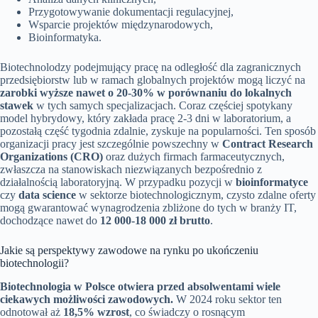
Przygotowywanie dokumentacji regulacyjnej,
Wsparcie projektów międzynarodowych,
Bioinformatyka.
Biotechnolodzy podejmujący pracę na odległość dla zagranicznych
przedsiębiorstw lub w ramach globalnych projektów mogą liczyć na
zarobki wyższe nawet o 20-30% w porównaniu do lokalnych
stawek
w tych samych specjalizacjach. Coraz częściej spotykany
model hybrydowy, który zakłada pracę 2-3 dni w laboratorium, a
pozostałą część tygodnia zdalnie, zyskuje na popularności. Ten sposób
organizacji pracy jest szczególnie powszechny w
Contract Research
Organizations (CRO)
oraz dużych firmach farmaceutycznych,
zwłaszcza na stanowiskach niezwiązanych bezpośrednio z
działalnością laboratoryjną. W przypadku pozycji w
bioinformatyce
czy
data science
w sektorze biotechnologicznym, czysto zdalne oferty
mogą gwarantować wynagrodzenia zbliżone do tych w branży IT,
dochodzące nawet do
12 000-18 000 zł brutto
.
Jakie są perspektywy zawodowe na rynku po ukończeniu
biotechnologii?
Biotechnologia w Polsce otwiera przed absolwentami wiele
ciekawych możliwości zawodowych.
W 2024 roku sektor ten
odnotował aż
18,5% wzrost
, co świadczy o rosnącym