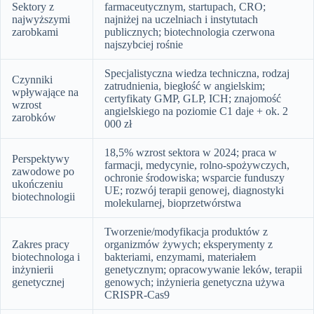
Sektory z
farmaceutycznym, startupach, CRO;
najwyższymi
najniżej na uczelniach i instytutach
zarobkami
publicznych; biotechnologia czerwona
najszybciej rośnie
Specjalistyczna wiedza techniczna, rodzaj
Czynniki
zatrudnienia, biegłość w angielskim;
wpływające na
certyfikaty GMP, GLP, ICH; znajomość
wzrost
angielskiego na poziomie C1 daje + ok. 2
zarobków
000 zł
18,5% wzrost sektora w 2024; praca w
Perspektywy
farmacji, medycynie, rolno-spożywczych,
zawodowe po
ochronie środowiska; wsparcie funduszy
ukończeniu
UE; rozwój terapii genowej, diagnostyki
biotechnologii
molekularnej, bioprzetwórstwa
Tworzenie/modyfikacja produktów z
Zakres pracy
organizmów żywych; eksperymenty z
biotechnologa i
bakteriami, enzymami, materiałem
inżynierii
genetycznym; opracowywanie leków, terapii
genetycznej
genowych; inżynieria genetyczna używa
CRISPR-Cas9