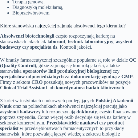
Terapią genową,
Diagnostyką molekularną,
Bioprzetwórstwem.
Które stanowiska najczęściej zajmują absolwenci tego kierunku?
Absolwenci biotechnologii
często rozpoczynają karierę na
stanowiskach takich jak
laborant
,
technik laboratoryjny
,
asystent
badawczy
czy
specjalista ds
. Kontroli jakości.
W branży farmaceutycznej szczególnie popularne są role w dziale
QC
(Quality Control)
, gdzie zajmują się kontrolą jakości, a także
stanowiska
operatorów linii produkcyjnej biologicznej
czy
specjalistów odpowiedzialnych za dokumentację zgodną z GMP
.
Firmy z sektora
CRO
poszukują nowych pracowników na pozycje
Clinical Trial Assistant
lub
koordynatora badań klinicznych
.
Z kolei w instytutach naukowych podlegających
Polskiej Akademii
Nauk
oraz na politechnikach absolwenci najczęściej pracują jako
asystenci badawczy
lub rozpoczynają
doktoraty
, często finansowane
poprzez stypendia. Coraz więcej osób decyduje się też na karierę w
sektorze komercyjnym.
Przedstawiciele naukowi
czy
product
specialist
w przedsiębiorstwach farmaceutycznych to przykłady
stanowisk, które pozwalają łączyć wiedzę z zakresu biologii z