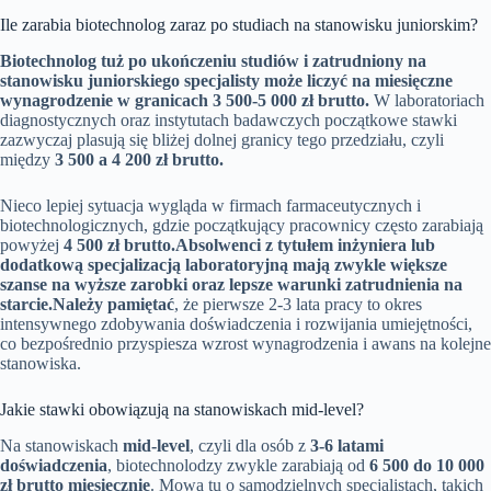
Ile zarabia biotechnolog zaraz po studiach na stanowisku juniorskim?
Biotechnolog tuż po ukończeniu studiów i zatrudniony na
stanowisku juniorskiego specjalisty może liczyć na miesięczne
wynagrodzenie w granicach
3 500-5 000 zł brutto
.
W laboratoriach
diagnostycznych oraz instytutach badawczych początkowe stawki
zazwyczaj plasują się bliżej dolnej granicy tego przedziału, czyli
między
3 500 a 4 200 zł brutto.
Nieco lepiej sytuacja wygląda w firmach farmaceutycznych i
biotechnologicznych, gdzie początkujący pracownicy często zarabiają
powyżej
4 500 zł brutto.
Absolwenci z tytułem inżyniera lub
dodatkową specjalizacją laboratoryjną mają zwykle większe
szanse na wyższe zarobki oraz lepsze warunki zatrudnienia na
starcie.
Należy pamiętać
, że pierwsze 2-3 lata pracy to okres
intensywnego zdobywania doświadczenia i rozwijania umiejętności,
co bezpośrednio przyspiesza wzrost wynagrodzenia i awans na kolejne
stanowiska.
Jakie stawki obowiązują na stanowiskach mid-level?
Na stanowiskach
mid-level
, czyli dla osób z
3-6 latami
doświadczenia
, biotechnolodzy zwykle zarabiają od
6 500 do 10 000
zł brutto miesięcznie
. Mowa tu o samodzielnych specjalistach, takich