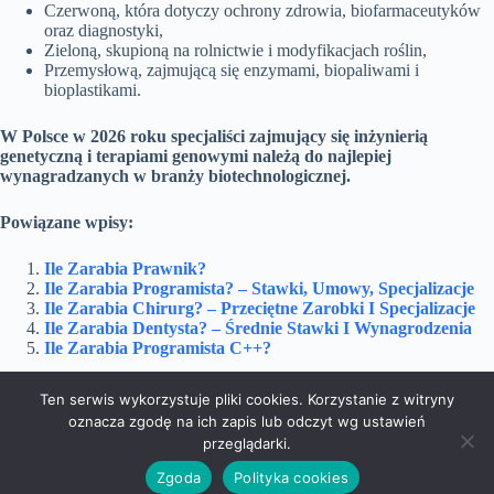
Czerwoną, która dotyczy ochrony zdrowia, biofarmaceutyków
oraz diagnostyki,
Zieloną, skupioną na rolnictwie i modyfikacjach roślin,
Przemysłową, zajmującą się enzymami, biopaliwami i
bioplastikami.
W Polsce w 2026 roku specjaliści zajmujący się inżynierią
genetyczną i terapiami genowymi należą do najlepiej
wynagradzanych w branży biotechnologicznej.
Powiązane wpisy:
Ile Zarabia Prawnik?
Ile Zarabia Programista? – Stawki, Umowy, Specjalizacje
Ile Zarabia Chirurg? – Przeciętne Zarobki I Specjalizacje
Ile Zarabia Dentysta? – Średnie Stawki I Wynagrodzenia
Ile Zarabia Programista C++?
Ten serwis wykorzystuje pliki cookies. Korzystanie z witryny
oznacza zgodę na ich zapis lub odczyt wg ustawień
Dom i Ogród
Doradztwo
Edukacja
przeglądarki.
Marketing
Podróże
Rozrywka
Technologie
Zgoda
Polityka cookies
Zakupy
Zdrowie
Pliki cookies
Kontakt