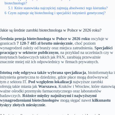
biotechnologii?
5.1
Które stanowiska najczęściej zajmują absolwenci tego kierunku?
6
Czym zajmuje się biotechnolog i specjaliści inżynierii genetycznej?
Jakie są średnie zarobki biotechnologa w Polsce w 2026 roku?
Średnia pensja biotechnologa w Polsce w 2026 roku
oscyluje w
granicach
7 120-7 485 zł brutto miesięcznie
, choć poziom
wynagrodzeń zależy od branży oraz miejsca zatrudnienia.
Specjaliści
pracujący w sektorze publicznym
, na przykład na uczelniach czy w
instytutach badawczych takich jak PAN, zarabiają przeważnie
znacznie mniej niż ich odpowiednicy w firmach prywatnych.
Istotną rolę odgrywa także wybrana specjalizacja
, bioinformatyka i
inżynieria genetyczna to dziedziny, gdzie płace mogą dorównywać
tym z sektora IT.
Pod względem lokalizacji
najwyższe zarobki
oferują takie miasta jak
Warszawa
, Kraków i Wrocław, które stanowią
ważne ośrodki przemysłu farmaceutycznego oraz laboratoriów
badawczych.
Różnice między najniższymi i najwyższymi
wynagrodzeniami biotechnologów
mogą sięgać nawet
kilkunastu
tysięcy złotych miesięcznie
.