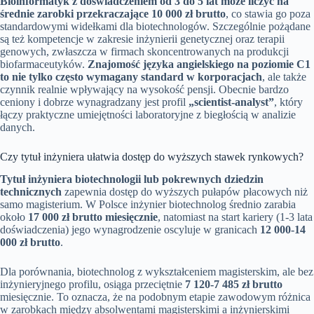
Bioinformatyk z doświadczeniem od 3 do 5 lat może liczyć na
średnie zarobki przekraczające 10 000 zł brutto
, co stawia go poza
standardowymi widełkami dla biotechnologów. Szczególnie pożądane
są też kompetencje w zakresie inżynierii genetycznej oraz terapii
genowych, zwłaszcza w firmach skoncentrowanych na produkcji
biofarmaceutyków.
Znajomość języka angielskiego na poziomie C1
to nie tylko często wymagany standard w korporacjach
, ale także
czynnik realnie wpływający na wysokość pensji. Obecnie bardzo
ceniony i dobrze wynagradzany jest profil
„scientist-analyst”
, który
łączy praktyczne umiejętności laboratoryjne z biegłością w analizie
danych.
Czy tytuł inżyniera ułatwia dostęp do wyższych stawek rynkowych?
Tytuł inżyniera biotechnologii lub pokrewnych dziedzin
technicznych
zapewnia dostęp do wyższych pułapów płacowych niż
samo magisterium. W Polsce inżynier biotechnolog średnio zarabia
około
17 000 zł brutto miesięcznie
, natomiast na start kariery (1-3 lata
doświadczenia) jego wynagrodzenie oscyluje w granicach
12 000-14
000 zł brutto
.
Dla porównania, biotechnolog z wykształceniem magisterskim, ale bez
inżynieryjnego profilu, osiąga przeciętnie
7 120-7 485 zł brutto
miesięcznie. To oznacza, że na podobnym etapie zawodowym różnica
w zarobkach między absolwentami magisterskimi a inżynierskimi