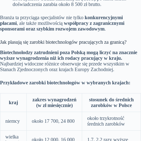
doświadczenia zarabia około 8 500 zł brutto.
Branża ta przyciąga specjalistów nie tylko
konkurencyjnymi
płacami
, ale także możliwością
współpracy z zagranicznymi
sponsorami oraz szybkim rozwojem zawodowym
.
Jak plasują się zarobki biotechnologów pracujących za granicą?
Biotechnolodzy zatrudnieni poza Polską mogą liczyć na znacznie
wyższe wynagrodzenia niż ich rodacy pracujący w kraju.
Najbardziej widoczne różnice obserwuje się przede wszystkim w
Stanach Zjednoczonych oraz krajach Europy Zachodniej.
Przykładowe zarobki biotechnologów w wybranych krajach:
zakres wynagrodzeń
stosunek do średnich
kraj
(w zł miesięcznie)
zarobków w Polsce
około trzykrotność
niemcy
około 17 700, 24 800
średnich zarobków
wielka
około 12 000, 16 000
1,7, 2,2 razy wyższe