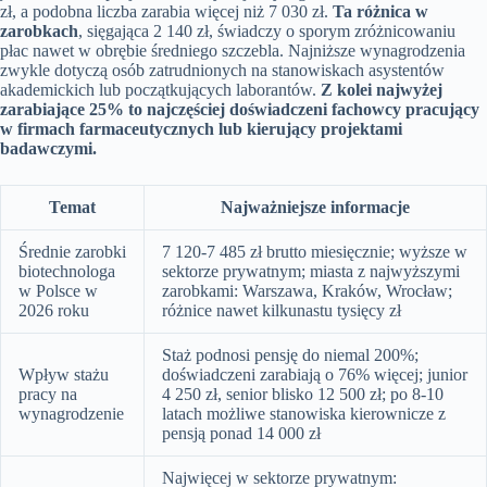
zł, a podobna liczba zarabia więcej niż 7 030 zł.
Ta różnica w
zarobkach
, sięgająca 2 140 zł, świadczy o sporym zróżnicowaniu
płac nawet w obrębie średniego szczebla. Najniższe wynagrodzenia
zwykle dotyczą osób zatrudnionych na stanowiskach asystentów
akademickich lub początkujących laborantów.
Z kolei najwyżej
zarabiające 25% to najczęściej doświadczeni fachowcy pracujący
w firmach farmaceutycznych lub kierujący projektami
badawczymi.
Temat
Najważniejsze informacje
Średnie zarobki
7 120-7 485 zł brutto miesięcznie; wyższe w
biotechnologa
sektorze prywatnym; miasta z najwyższymi
w Polsce w
zarobkami: Warszawa, Kraków, Wrocław;
2026 roku
różnice nawet kilkunastu tysięcy zł
Staż podnosi pensję do niemal 200%;
Wpływ stażu
doświadczeni zarabiają o 76% więcej; junior
pracy na
4 250 zł, senior blisko 12 500 zł; po 8-10
wynagrodzenie
latach możliwe stanowiska kierownicze z
pensją ponad 14 000 zł
Najwięcej w sektorze prywatnym: