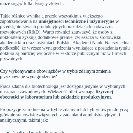
może sięgać kilku tysięcy złotych.
Takie różnice wynikają przede wszystkim z większego
zapotrzebowania na
umiejętności techniczne i inżynieryjne
w
przedsiębiorstwach produkcyjnych oraz działach badawczo-
rozwojowych (R&D). Warto również zauważyć, że osoby z
doktoratem zyskują dodatkowe premie, zwłaszcza w środowisku
akademickim oraz instytutach Polskiej Akademii Nauk. Należy jednak
podkreślić, że wyższe wynagrodzenia wynikające z posiadania tytułu
doktora są bardziej widoczne w sektorze publicznym niż w firmach
prywatnych.
Czy wykonywanie obowiązków w trybie zdalnym zmienia
przyznawane wynagrodzenie?
Praca zdalna dla biotechnologa jest dostępna jedynie w wybranych
obszarach zawodowych. Większość ofert wymaga
fizycznej
obecności w laboratorium lub zakładzie produkcyjnym
.
Propozycje zatrudnienia w trybie zdalnym lub hybrydowym dotyczą
głównie stanowisk związanych z zadaniami administracyjnymi i
analitycznymi, takimi jak:
Analiza danych klinicznych,