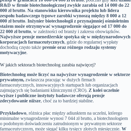
R&D w firmie biotechnologicznej zwykle zarabia od 14 000 do 22
000 zł brutto
.
Na stanowisku kierownika projektu lub lidera
zespołu badawczego typowe zarobki wynoszą między 8 000 a 12
000 zł brutto
.
Inżynier biotechnologii z przynajmniej ośmioletnim
stażem może otrzymywać wynagrodzenie sięgające od 17 000 do
22 000 zł brutto
, w zależności od branży i zakresu obowiązków.
Najwyższe pensje menedżerskie spotyka się w międzynarodowych
korporacjach farmaceutycznych
, gdzie do regularnej wypłaty
dochodzą często także
premie oraz różnego rodzaju systemy
motywacyjne
.
W jakich sektorach biotechnolog zarabia najwięcej?
Biotechnolog może liczyć na najwyższe wynagrodzenie w sektorze
prywatnym,
zwłaszcza pracując w dużych firmach
farmaceutycznych, innowacyjnych startupach lub organizacjach
zajmujących się badaniami klinicznymi (CRO).
Z kolei uczelnie
wyższe i publiczne instytuty badawcze oferują pensje
zdecydowanie niższe
, choć za to bardziej stabilne.
Przykładowo
, różnica płac między adiunktem na uczelni, którego
minimalne wynagrodzenie wynosi 7 044 zł brutto, a biotechnologiem
o podobnym doświadczeniu zatrudnionym w prywatnym sektorze
farmaceutycznym, może sięgać kilku tysięcy złotych miesięcznie.
W