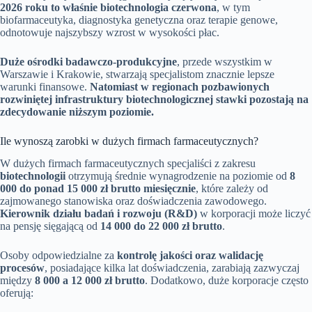
2026 roku to właśnie biotechnologia czerwona
, w tym
biofarmaceutyka, diagnostyka genetyczna oraz terapie genowe,
odnotowuje najszybszy wzrost w wysokości płac.
Duże ośrodki badawczo-produkcyjne
, przede wszystkim w
Warszawie i Krakowie, stwarzają specjalistom znacznie lepsze
warunki finansowe.
Natomiast w regionach pozbawionych
rozwiniętej infrastruktury biotechnologicznej stawki pozostają na
zdecydowanie niższym poziomie.
Ile wynoszą zarobki w dużych firmach farmaceutycznych?
W dużych firmach farmaceutycznych specjaliści z zakresu
biotechnologii
otrzymują średnie wynagrodzenie na poziomie od
8
000 do ponad 15 000 zł brutto miesięcznie
, które zależy od
zajmowanego stanowiska oraz doświadczenia zawodowego.
Kierownik działu badań i rozwoju (R&D)
w korporacji może liczyć
na pensję sięgającą od
14 000 do 22 000 zł brutto
.
Osoby odpowiedzialne za
kontrolę jakości oraz walidację
procesów
, posiadające kilka lat doświadczenia, zarabiają zazwyczaj
między
8 000 a 12 000 zł brutto
. Dodatkowo, duże korporacje często
oferują: