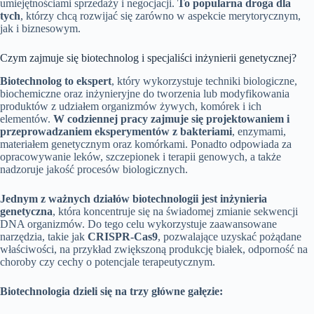
umiejętnościami sprzedaży i negocjacji.
To popularna droga dla
tych
, którzy chcą rozwijać się zarówno w aspekcie merytorycznym,
jak i biznesowym.
Czym zajmuje się biotechnolog i specjaliści inżynierii genetycznej?
Biotechnolog to ekspert
, który wykorzystuje techniki biologiczne,
biochemiczne oraz inżynieryjne do tworzenia lub modyfikowania
produktów z udziałem organizmów żywych, komórek i ich
elementów.
W codziennej pracy zajmuje się projektowaniem i
przeprowadzaniem eksperymentów z bakteriami
, enzymami,
materiałem genetycznym oraz komórkami. Ponadto odpowiada za
opracowywanie leków, szczepionek i terapii genowych, a także
nadzoruje jakość procesów biologicznych.
Jednym z ważnych działów biotechnologii jest inżynieria
genetyczna
, która koncentruje się na świadomej zmianie sekwencji
DNA organizmów. Do tego celu wykorzystuje zaawansowane
narzędzia, takie jak
CRISPR-Cas9
, pozwalające uzyskać pożądane
właściwości, na przykład zwiększoną produkcję białek, odporność na
choroby czy cechy o potencjale terapeutycznym.
Biotechnologia dzieli się na trzy główne gałęzie: