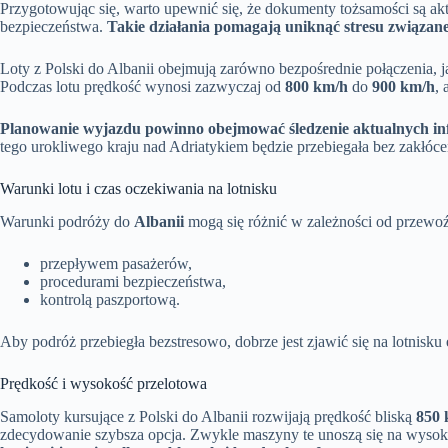
Przygotowując się, warto upewnić się, że dokumenty tożsamości są akt
bezpieczeństwa.
Takie działania pomagają uniknąć stresu związan
Loty z Polski do Albanii obejmują zarówno bezpośrednie połączenia, 
Podczas lotu prędkość wynosi zazwyczaj od
800 km/h
do
900 km/h
,
Planowanie wyjazdu powinno obejmować śledzenie aktualnych inf
tego urokliwego kraju nad Adriatykiem będzie przebiegała bez zakłóceń
Warunki lotu i czas oczekiwania na lotnisku
Warunki podróży do
Albanii
mogą się różnić w zależności od przewoźn
przepływem pasażerów,
procedurami bezpieczeństwa,
kontrolą paszportową.
Aby podróż przebiegła bezstresowo, dobrze jest zjawić się na lotnisku
Prędkość i wysokość przelotowa
Samoloty kursujące z Polski do Albanii rozwijają prędkość bliską
850 
zdecydowanie szybsza opcja. Zwykle maszyny te unoszą się na wyso