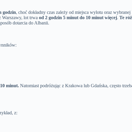
 godzin
, choć dokładny czas zależy od miejsca wylotu oraz wybranej l
 z Warszawy, lot trwa
od 2 godzin 5 minut do 10 minut więcej
.
Te róż
posób dotarcia do Albanii.
zynników:
 10 minut.
Natomiast podróżując z Krakowa lub Gdańska, często trzeba
zykład, z: