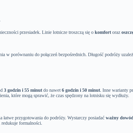
.
eczności przesiadek. Linie lotnicze troszczą się o
komfort
oraz
oszcz
nia w porównaniu do połączeń bezpośrednich. Długość podróży uzależn
od
3 godzin i 55 minut
do nawet
6 godzin i 50 minut
. Inne warianty 
enia, które mogą sprawić, że czas spędzony na lotnisku się wydłuży.
 na łatwe przygotowania do podróży. Wystarczy posiadać
ważny dowód 
 redukuje formalności.