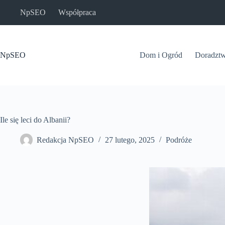
Przejdź
NpSEO
Współpraca
do
treści
NpSEO
Dom i Ogród
Doradzt
Ile się leci do Albanii?
Redakcja NpSEO
27 lutego, 2025
Podróże