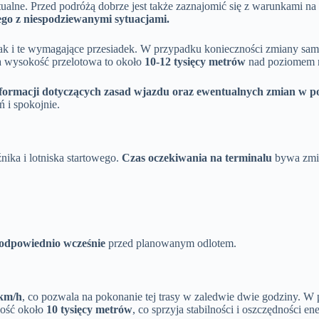
ualne. Przed podróżą dobrze jest także zaznajomić się z warunkami na
ego z niespodziewanymi sytuacjami.
jak i te wymagające przesiadek. W przypadku konieczności zmiany sam
 a wysokość przelotowa to około
10-12 tysięcy metrów
nad poziomem 
ormacji dotyczących zasad wjazdu oraz ewentualnych zmian w pol
 i spokojnie.
ika i lotniska startowego.
Czas oczekiwania na terminalu
bywa zmie
odpowiednio wcześnie
przed planowanym odlotem.
km/h
, co pozwala na pokonanie tej trasy w zaledwie dwie godziny. 
kość około
10 tysięcy metrów
, co sprzyja stabilności i oszczędności en