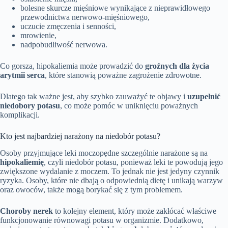
bolesne skurcze mięśniowe wynikające z nieprawidłowego
przewodnictwa nerwowo-mięśniowego,
uczucie zmęczenia i senności,
mrowienie,
nadpobudliwość nerwowa.
Co gorsza, hipokaliemia może prowadzić do
groźnych dla życia
arytmii serca
, które stanowią poważne zagrożenie zdrowotne.
Dlatego tak ważne jest, aby szybko zauważyć te objawy i
uzupełnić
niedobory potasu
, co może pomóc w uniknięciu poważnych
komplikacji.
Kto jest najbardziej narażony na niedobór potasu?
Osoby przyjmujące leki moczopędne szczególnie narażone są na
hipokaliemię
, czyli niedobór potasu, ponieważ leki te powodują jego
zwiększone wydalanie z moczem. To jednak nie jest jedyny czynnik
ryzyka. Osoby, które nie dbają o odpowiednią dietę i unikają warzyw
oraz owoców, także mogą borykać się z tym problemem.
Choroby nerek
to kolejny element, który może zakłócać właściwe
funkcjonowanie równowagi potasu w organizmie. Dodatkowo,