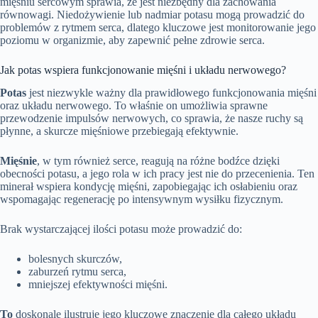
mięśniu sercowym sprawia, że jest niezbędny dla zachowania
równowagi. Niedożywienie lub nadmiar potasu mogą prowadzić do
problemów z rytmem serca, dlatego kluczowe jest monitorowanie jego
poziomu w organizmie, aby zapewnić pełne zdrowie serca.
Jak potas wspiera funkcjonowanie mięśni i układu nerwowego?
Potas
jest niezwykle ważny dla prawidłowego funkcjonowania mięśni
oraz układu nerwowego. To właśnie on umożliwia sprawne
przewodzenie impulsów nerwowych, co sprawia, że nasze ruchy są
płynne, a skurcze mięśniowe przebiegają efektywnie.
Mięśnie
, w tym również serce, reagują na różne bodźce dzięki
obecności potasu, a jego rola w ich pracy jest nie do przecenienia. Ten
minerał wspiera kondycję mięśni, zapobiegając ich osłabieniu oraz
wspomagając regenerację po intensywnym wysiłku fizycznym.
Brak wystarczającej ilości potasu może prowadzić do:
bolesnych skurczów,
zaburzeń rytmu serca,
mniejszej efektywności mięśni.
To
doskonale ilustruje jego kluczowe znaczenie dla całego układu