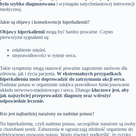
była szybko diagnozowana
i wymagała natychmiastowej interwencji
medycznej.
Jakie są objawy i konsekwencje hiperkaliemii?
Objawy hiperkaliemii
mogą być bardzo poważne. Często
pierwszymi sygnałami są:
osłabienie mięśni,
nieprawidłowości w rytmie serca.
Takie symptomy mogą stanowić poważne zagrożenie zarówno dla
zdrowia, jak i życia pacjenta.
W ekstremalnych przypadkach
hiperkaliemia może doprowadzić do zatrzymania akcji serca.
Nadmiar potasu w organizmie zakłóca prawidłowe funkcjonowanie
układu nerwowo-mięśniowego i serca. Dlatego
kluczowe jest, aby
jak najszybciej przeprowadzić diagnozę oraz wdrożyć
odpowiednie leczenie.
Kto jest najbardziej narażony na nadmiar potasu?
Na hiperkaliemię, czyli nadmiar potasu, szczególnie narażone są osoby
z chorobami nerek. Zaburzenia te ograniczają zdolność organizmu do
efektywnego usuwania potasu. Warto również podkreślić, że ryzyko