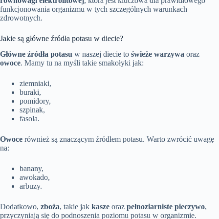
równowagi elektrolitowej
, która jest kluczowa dla prawidłowego
funkcjonowania organizmu w tych szczególnych warunkach
zdrowotnych.
Jakie są główne źródła potasu w diecie?
Główne źródła potasu
w naszej diecie to
świeże warzywa
oraz
owoce
. Mamy tu na myśli takie smakołyki jak:
ziemniaki,
buraki,
pomidory,
szpinak,
fasola.
Owoce
również są znaczącym źródłem potasu. Warto zwrócić uwagę
na:
banany,
awokado,
arbuzy.
Dodatkowo,
zboża
, takie jak
kasze
oraz
pełnoziarniste pieczywo
,
przyczyniają się do podnoszenia poziomu potasu w organizmie.