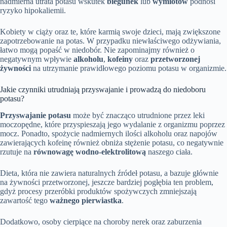
nadmierna utrata potasu wskutek
biegunek
lub
wymiotów
podnosi
ryzyko hipokaliemii.
Kobiety w ciąży oraz te, które karmią swoje dzieci, mają zwiększone
zapotrzebowanie na potas. W przypadku niewłaściwego odżywiania,
łatwo mogą popaść w niedobór. Nie zapominajmy również o
negatywnym wpływie
alkoholu
,
kofeiny
oraz
przetworzonej
żywności
na utrzymanie prawidłowego poziomu potasu w organizmie.
Jakie czynniki utrudniają przyswajanie i prowadzą do niedoboru
potasu?
Przyswajanie potasu
może być znacząco utrudnione przez leki
moczopędne, które przyspieszają jego wydalanie z organizmu poprzez
mocz. Ponadto, spożycie nadmiernych ilości alkoholu oraz napojów
zawierających kofeinę również obniża stężenie potasu, co negatywnie
rzutuje na
równowagę wodno-elektrolitową
naszego ciała.
Dieta, która nie zawiera naturalnych źródeł potasu, a bazuje głównie
na żywności przetworzonej, jeszcze bardziej pogłębia ten problem,
gdyż procesy przeróbki produktów spożywczych zmniejszają
zawartość tego
ważnego pierwiastka
.
Dodatkowo, osoby cierpiące na choroby nerek oraz zaburzenia