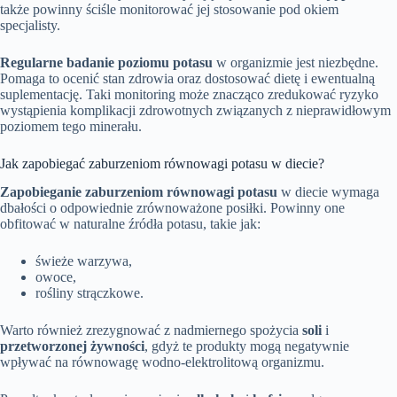
także powinny ściśle monitorować jej stosowanie pod okiem
specjalisty.
Regularne badanie poziomu potasu
w organizmie jest niezbędne.
Pomaga to ocenić stan zdrowia oraz dostosować dietę i ewentualną
suplementację. Taki monitoring może znacząco zredukować ryzyko
wystąpienia komplikacji zdrowotnych związanych z nieprawidłowym
poziomem tego minerału.
Jak zapobiegać zaburzeniom równowagi potasu w diecie?
Zapobieganie zaburzeniom równowagi potasu
w diecie wymaga
dbałości o odpowiednie zrównoważone posiłki. Powinny one
obfitować w naturalne źródła potasu, takie jak:
świeże warzywa,
owoce,
rośliny strączkowe.
Warto również zrezygnować z nadmiernego spożycia
soli
i
przetworzonej żywności
, gdyż te produkty mogą negatywnie
wpływać na równowagę wodno-elektrolitową organizmu.