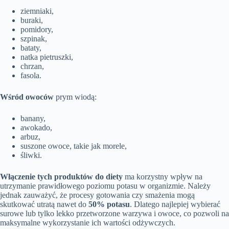
ziemniaki,
buraki,
pomidory,
szpinak,
bataty,
natka pietruszki,
chrzan,
fasola.
Wśród owoców
prym wiodą:
banany,
awokado,
arbuz,
suszone owoce, takie jak morele,
śliwki.
Włączenie tych produktów do diety
ma korzystny wpływ na
utrzymanie prawidłowego poziomu potasu w organizmie. Należy
jednak zauważyć, że procesy gotowania czy smażenia mogą
skutkować utratą nawet do
50% potasu
. Dlatego najlepiej wybierać
surowe lub tylko lekko przetworzone warzywa i owoce, co pozwoli na
maksymalne wykorzystanie ich wartości odżywczych.