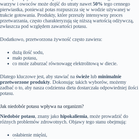
warzyw i owoców może dojść do utraty nawet
50%
tego cennego
pierwiastka, ponieważ potas rozpuszcza się w wodzie używanej w
trakcie gotowania. Produkty, które przeszły intensywny proces
przetwarzania, często charakteryzują się niższą wartością odżywczą,
zwłaszcza pod względem zawartości potasu.
Dodatkowo, przetworzona żywność często zawiera:
dużą ilość sodu,
mało potasu,
co może zaburzać równowagę elektrolitową w diecie.
Dlatego kluczowe jest, aby stawiać na
świeże
lub
minimalnie
przetworzone produkty
. Dokonując takich wyborów, możemy
zadbać o to, aby nasza codzienna dieta dostarczała odpowiedniej ilości
potasu.
Jak niedobór potasu wpływa na organizm?
Niedobór potasu
, znany jako
hipokaliemia
, może prowadzić do
różnych problemów zdrowotnych. Objawy tego stanu obejmują:
osłabienie mięśni,