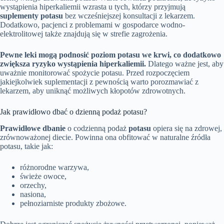
wystąpienia hiperkaliemii wzrasta u tych, którzy przyjmują
suplementy potasu
bez wcześniejszej konsultacji z lekarzem.
Dodatkowo, pacjenci z problemami w gospodarce wodno-
elektrolitowej także znajdują się w strefie zagrożenia.
Pewne leki mogą podnosić poziom potasu we krwi, co dodatkowo
zwiększa ryzyko wystąpienia hiperkaliemii.
Dlatego ważne jest, aby
uważnie monitorować spożycie potasu. Przed rozpoczęciem
jakiejkolwiek suplementacji z pewnością warto porozmawiać z
lekarzem, aby uniknąć możliwych kłopotów zdrowotnych.
Jak prawidłowo dbać o dzienną podaż potasu?
Prawidłowe dbanie
o codzienną podaż
potasu
opiera się na zdrowej,
zrównoważonej diecie. Powinna ona obfitować w naturalne źródła
potasu, takie jak:
różnorodne warzywa,
świeże owoce,
orzechy,
nasiona,
pełnoziarniste produkty zbożowe.