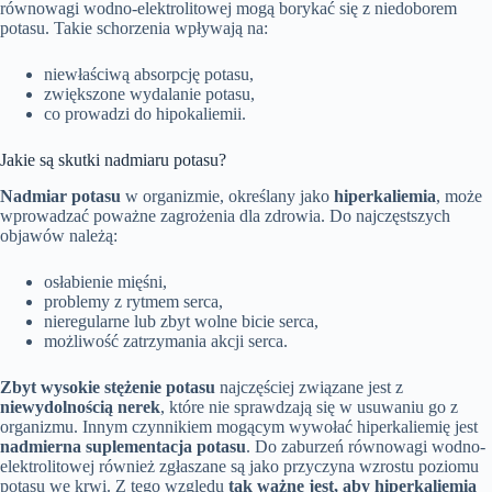
równowagi wodno-elektrolitowej mogą borykać się z niedoborem
potasu. Takie schorzenia wpływają na:
niewłaściwą absorpcję potasu,
zwiększone wydalanie potasu,
co prowadzi do hipokaliemii.
Jakie są skutki nadmiaru potasu?
Nadmiar potasu
w organizmie, określany jako
hiperkaliemia
, może
wprowadzać poważne zagrożenia dla zdrowia. Do najczęstszych
objawów należą:
osłabienie mięśni,
problemy z rytmem serca,
nieregularne lub zbyt wolne bicie serca,
możliwość zatrzymania akcji serca.
Zbyt wysokie stężenie potasu
najczęściej związane jest z
niewydolnością nerek
, które nie sprawdzają się w usuwaniu go z
organizmu. Innym czynnikiem mogącym wywołać hiperkaliemię jest
nadmierna suplementacja potasu
. Do zaburzeń równowagi wodno-
elektrolitowej również zgłaszane są jako przyczyna wzrostu poziomu
potasu we krwi. Z tego względu
tak ważne jest, aby hiperkaliemia