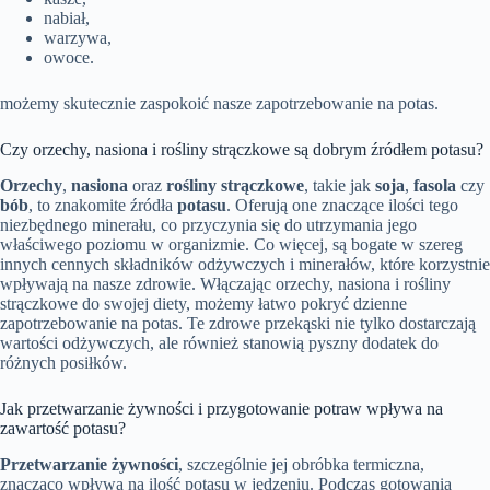
nabiał,
warzywa,
owoce.
możemy skutecznie zaspokoić nasze zapotrzebowanie na potas.
Czy orzechy, nasiona i rośliny strączkowe są dobrym źródłem potasu?
Orzechy
,
nasiona
oraz
rośliny strączkowe
, takie jak
soja
,
fasola
czy
bób
, to znakomite źródła
potasu
. Oferują one znaczące ilości tego
niezbędnego minerału, co przyczynia się do utrzymania jego
właściwego poziomu w organizmie. Co więcej, są bogate w szereg
innych cennych składników odżywczych i minerałów, które korzystnie
wpływają na nasze zdrowie. Włączając orzechy, nasiona i rośliny
strączkowe do swojej diety, możemy łatwo pokryć dzienne
zapotrzebowanie na potas. Te zdrowe przekąski nie tylko dostarczają
wartości odżywczych, ale również stanowią pyszny dodatek do
różnych posiłków.
Jak przetwarzanie żywności i przygotowanie potraw wpływa na
zawartość potasu?
Przetwarzanie żywności
, szczególnie jej obróbka termiczna,
znacząco wpływa na ilość potasu w jedzeniu. Podczas gotowania