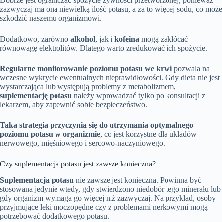
Dobrze jest ograniczać spożycie żywności przetworzonej, ponieważ
zazwyczaj ma ona niewielką ilość potasu, a za to więcej sodu, co może
szkodzić naszemu organizmowi.
Dodatkowo, zarówno
alkohol
, jak i
kofeina
mogą zakłócać
równowagę elektrolitów. Dlatego warto zredukować ich spożycie.
Regularne monitorowanie poziomu potasu we krwi
pozwala na
wczesne wykrycie ewentualnych nieprawidłowości. Gdy dieta nie jest
wystarczająca lub występują problemy z metabolizmem,
suplementację potasu
należy wprowadzać tylko po konsultacji z
lekarzem, aby zapewnić sobie bezpieczeństwo.
Taka strategia przyczynia się do utrzymania optymalnego
poziomu potasu w organizmie
, co jest korzystne dla układów
nerwowego, mięśniowego i sercowo-naczyniowego.
Czy suplementacja potasu jest zawsze konieczna?
Suplementacja potasu
nie zawsze jest konieczna. Powinna być
stosowana jedynie wtedy, gdy stwierdzono niedobór tego minerału lub
gdy organizm wymaga go więcej niż zazwyczaj. Na przykład, osoby
przyjmujące leki moczopędne czy z problemami nerkowymi mogą
potrzebować dodatkowego potasu.