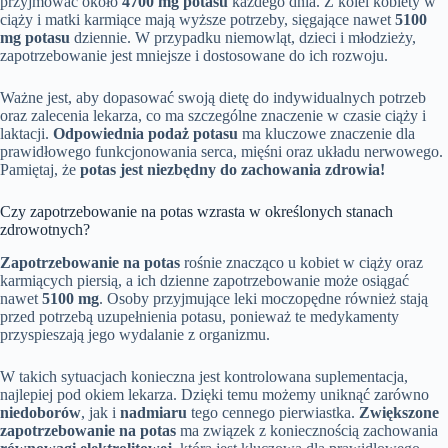
przyjmować około
4700 mg potasu
każdego dnia. Z kolei kobiety w
ciąży i matki karmiące mają wyższe potrzeby, sięgające nawet
5100
mg potasu
dziennie. W przypadku niemowląt, dzieci i młodzieży,
zapotrzebowanie jest mniejsze i dostosowane do ich rozwoju.
Ważne jest, aby dopasować swoją dietę do indywidualnych potrzeb
oraz zalecenia lekarza, co ma szczególne znaczenie w czasie ciąży i
laktacji.
Odpowiednia podaż potasu
ma kluczowe znaczenie dla
prawidłowego funkcjonowania serca, mięśni oraz układu nerwowego.
Pamiętaj, że
potas jest niezbędny do zachowania zdrowia!
Czy zapotrzebowanie na potas wzrasta w określonych stanach
zdrowotnych?
Zapotrzebowanie na potas
rośnie znacząco u kobiet w ciąży oraz
karmiących piersią, a ich dzienne zapotrzebowanie może osiągać
nawet
5100 mg
. Osoby przyjmujące leki moczopędne również stają
przed potrzebą uzupełnienia potasu, ponieważ te medykamenty
przyspieszają jego wydalanie z organizmu.
W takich sytuacjach konieczna jest kontrolowana suplementacja,
najlepiej pod okiem lekarza. Dzięki temu możemy uniknąć zarówno
niedoborów
, jak i
nadmiaru
tego cennego pierwiastka.
Zwiększone
zapotrzebowanie na potas
ma związek z koniecznością zachowania