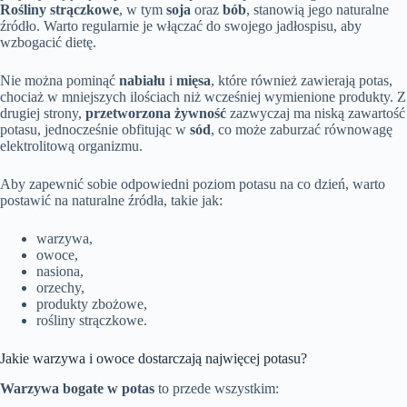
Rośliny strączkowe
, w tym
soja
oraz
bób
, stanowią jego naturalne
źródło. Warto regularnie je włączać do swojego jadłospisu, aby
wzbogacić dietę.
Nie można pominąć
nabiału
i
mięsa
, które również zawierają potas,
chociaż w mniejszych ilościach niż wcześniej wymienione produkty. Z
drugiej strony,
przetworzona żywność
zazwyczaj ma niską zawartość
potasu, jednocześnie obfitując w
sód
, co może zaburzać równowagę
elektrolitową organizmu.
Aby zapewnić sobie odpowiedni poziom potasu na co dzień, warto
postawić na naturalne źródła, takie jak:
warzywa,
owoce,
nasiona,
orzechy,
produkty zbożowe,
rośliny strączkowe.
Jakie warzywa i owoce dostarczają najwięcej potasu?
Warzywa bogate w potas
to przede wszystkim: