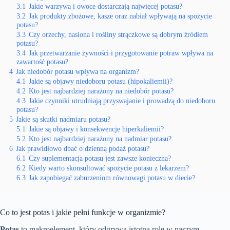
3.1
Jakie warzywa i owoce dostarczają najwięcej potasu?
3.2
Jak produkty zbożowe, kasze oraz nabiał wpływają na spożycie
potasu?
3.3
Czy orzechy, nasiona i rośliny strączkowe są dobrym źródłem
potasu?
3.4
Jak przetwarzanie żywności i przygotowanie potraw wpływa na
zawartość potasu?
4
Jak niedobór potasu wpływa na organizm?
4.1
Jakie są objawy niedoboru potasu (hipokaliemii)?
4.2
Kto jest najbardziej narażony na niedobór potasu?
4.3
Jakie czynniki utrudniają przyswajanie i prowadzą do niedoboru
potasu?
5
Jakie są skutki nadmiaru potasu?
5.1
Jakie są objawy i konsekwencje hiperkaliemii?
5.2
Kto jest najbardziej narażony na nadmiar potasu?
6
Jak prawidłowo dbać o dzienną podaż potasu?
6.1
Czy suplementacja potasu jest zawsze konieczna?
6.2
Kiedy warto skonsultować spożycie potasu z lekarzem?
6.3
Jak zapobiegać zaburzeniom równowagi potasu w diecie?
Co to jest potas i jakie pełni funkcje w organizmie?
Potas
to makroelement, który odgrywa istotną rolę w naszym