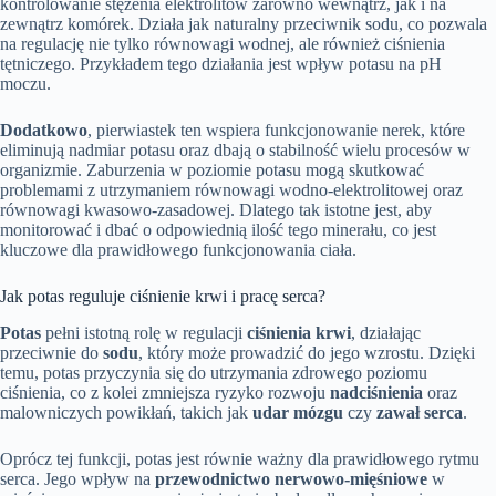
kontrolowanie stężenia elektrolitów zarówno wewnątrz, jak i na
zewnątrz komórek. Działa jak naturalny przeciwnik sodu, co pozwala
na regulację nie tylko równowagi wodnej, ale również ciśnienia
tętniczego. Przykładem tego działania jest wpływ potasu na pH
moczu.
Dodatkowo
, pierwiastek ten wspiera funkcjonowanie nerek, które
eliminują nadmiar potasu oraz dbają o stabilność wielu procesów w
organizmie. Zaburzenia w poziomie potasu mogą skutkować
problemami z utrzymaniem równowagi wodno-elektrolitowej oraz
równowagi kwasowo-zasadowej. Dlatego tak istotne jest, aby
monitorować i dbać o odpowiednią ilość tego minerału, co jest
kluczowe dla prawidłowego funkcjonowania ciała.
Jak potas reguluje ciśnienie krwi i pracę serca?
Potas
pełni istotną rolę w regulacji
ciśnienia krwi
, działając
przeciwnie do
sodu
, który może prowadzić do jego wzrostu. Dzięki
temu, potas przyczynia się do utrzymania zdrowego poziomu
ciśnienia, co z kolei zmniejsza ryzyko rozwoju
nadciśnienia
oraz
malowniczych powikłań, takich jak
udar mózgu
czy
zawał serca
.
Oprócz tej funkcji, potas jest równie ważny dla prawidłowego rytmu
serca. Jego wpływ na
przewodnictwo nerwowo-mięśniowe
w