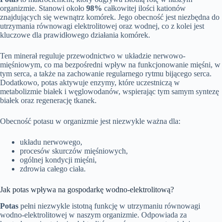
organizmie. Stanowi około
98%
całkowitej ilości kationów
znajdujących się wewnątrz komórek. Jego obecność jest niezbędna do
utrzymania równowagi elektrolitowej oraz wodnej, co z kolei jest
kluczowe dla prawidłowego działania komórek.
Ten minerał reguluje przewodnictwo w układzie nerwowo-
mięśniowym, co ma bezpośredni wpływ na funkcjonowanie mięśni, w
tym serca, a także na zachowanie regularnego rytmu bijącego serca.
Dodatkowo, potas aktywuje enzymy, które uczestniczą w
metabolizmie białek i węglowodanów, wspierając tym samym syntezę
białek oraz regenerację tkanek.
Obecność potasu w organizmie jest niezwykle ważna dla:
układu nerwowego,
procesów skurczów mięśniowych,
ogólnej kondycji mięśni,
zdrowia całego ciała.
Jak potas wpływa na gospodarkę wodno-elektrolitową?
Potas
pełni niezwykle istotną funkcję w utrzymaniu równowagi
wodno-elektrolitowej w naszym organizmie. Odpowiada za