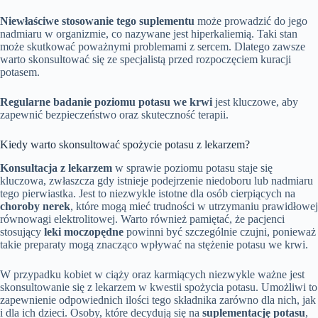
Niewłaściwe stosowanie tego suplementu
może prowadzić do jego
nadmiaru w organizmie, co nazywane jest hiperkaliemią. Taki stan
może skutkować poważnymi problemami z sercem. Dlatego zawsze
warto skonsultować się ze specjalistą przed rozpoczęciem kuracji
potasem.
Regularne badanie poziomu potasu we krwi
jest kluczowe, aby
zapewnić bezpieczeństwo oraz skuteczność terapii.
Kiedy warto skonsultować spożycie potasu z lekarzem?
Konsultacja z lekarzem
w sprawie poziomu potasu staje się
kluczowa, zwłaszcza gdy istnieje podejrzenie niedoboru lub nadmiaru
tego pierwiastka. Jest to niezwykle istotne dla osób cierpiących na
choroby nerek
, które mogą mieć trudności w utrzymaniu prawidłowej
równowagi elektrolitowej. Warto również pamiętać, że pacjenci
stosujący
leki moczopędne
powinni być szczególnie czujni, ponieważ
takie preparaty mogą znacząco wpływać na stężenie potasu we krwi.
W przypadku kobiet w ciąży oraz karmiących niezwykle ważne jest
skonsultowanie się z lekarzem w kwestii spożycia potasu. Umożliwi to
zapewnienie odpowiednich ilości tego składnika zarówno dla nich, jak
i dla ich dzieci. Osoby, które decydują się na
suplementację potasu
,