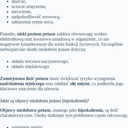
skurcze,
uczucie zmęczenia,
mrowienie,
nadpobudliwość nerwową,
zaburzenia rytmu serca.
Ponadto,
niski poziom potasu
zakłóca równowagę wodno-
elektrolitową oraz kwasowo-zasadową w organizmie, co ma
negatywne konsekwencje dla wielu funkcji życiowych. Szczególnie
niebezpieczne skutki niedoboru potasu dotyczą:
układu sercowo-naczyniowego,
układu mięśniowego.
Zmniejszona ilość potasu
może zwiększać ryzyko wystąpienia
nadciśnienia tętniczego
oraz osłabiać
siłę mięśni
, co podkreśla jego
kluczowe znaczenie dla zdrowia.
Jakie są objawy niedoboru potasu (hipokaliemii)?
Objawy niedoboru potasu
, znanego jako
hipokaliemia
, są dość
charakterystyczne. Osoby dotknięte tym problemem często odczuwają:
osłabienie mięśni,