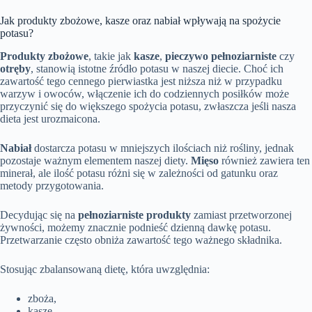
Jak produkty zbożowe, kasze oraz nabiał wpływają na spożycie
potasu?
Produkty zbożowe
, takie jak
kasze
,
pieczywo pełnoziarniste
czy
otręby
, stanowią istotne źródło potasu w naszej diecie. Choć ich
zawartość tego cennego pierwiastka jest niższa niż w przypadku
warzyw i owoców, włączenie ich do codziennych posiłków może
przyczynić się do większego spożycia potasu, zwłaszcza jeśli nasza
dieta jest urozmaicona.
Nabiał
dostarcza potasu w mniejszych ilościach niż rośliny, jednak
pozostaje ważnym elementem naszej diety.
Mięso
również zawiera ten
minerał, ale ilość potasu różni się w zależności od gatunku oraz
metody przygotowania.
Decydując się na
pełnoziarniste produkty
zamiast przetworzonej
żywności, możemy znacznie podnieść dzienną dawkę potasu.
Przetwarzanie często obniża zawartość tego ważnego składnika.
Stosując zbalansowaną dietę, która uwzględnia:
zboża,
kasze,