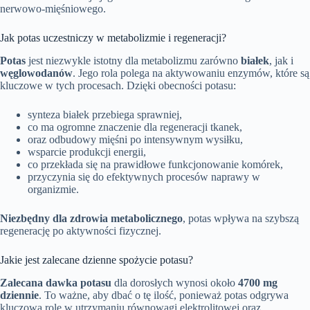
nerwowo-mięśniowego.
Jak potas uczestniczy w metabolizmie i regeneracji?
Potas
jest niezwykle istotny dla metabolizmu zarówno
białek
, jak i
węglowodanów
. Jego rola polega na aktywowaniu enzymów, które są
kluczowe w tych procesach. Dzięki obecności potasu:
synteza białek przebiega sprawniej,
co ma ogromne znaczenie dla regeneracji tkanek,
oraz odbudowy mięśni po intensywnym wysiłku,
wsparcie produkcji energii,
co przekłada się na prawidłowe funkcjonowanie komórek,
przyczynia się do efektywnych procesów naprawy w
organizmie.
Niezbędny dla zdrowia metabolicznego
, potas wpływa na szybszą
regenerację po aktywności fizycznej.
Jakie jest zalecane dzienne spożycie potasu?
Zalecana dawka potasu
dla dorosłych wynosi około
4700 mg
dziennie
. To ważne, aby dbać o tę ilość, ponieważ potas odgrywa
kluczową rolę w utrzymaniu równowagi elektrolitowej oraz