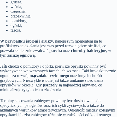
grusza,
wiśnia,
czereśnia,
brzoskwinia,
pomidory,
ogórki,
fasola.
W przypadku jabłoni i gruszy
, najlepszym momentem na te
profilaktyczne działania jest czas przed rozwinięciem się liści, co
pozwala skutecznie zwalczać
parcha
oraz
choroby bakteryjne
, w
tym
zarazę ogniową
.
Jeśli chodzi o pomidory i ogórki, pierwsze opryski powinny być
wykonywane we wczesnych fazach ich wzrostu. Taki krok skutecznie
ogranicza rozwój
mączniaka rzekomego
oraz innych chorób
grzybowych. Niezwykle istotne jest także unikanie stosowania
oprysków w okresie, gdy
pszczoły
są najbardziej aktywne, co
minimalizuje ryzyko ich uszkodzenia.
Terminy stosowania zabiegów powinny być dostosowane do
specyficznych patogenów oraz ich cykli życiowych, a także do
aktualnych warunków atmosferycznych. Odległość między kolejnymi
opryskami i liczba zabiegów różni się w zależności od konkretnego