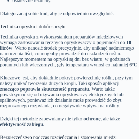
ostateczne rezultaty.
Dlatego zadaj sobie trud, aby je odpowiednio uwzględnić.
Technika oprysku i dobór sprzętu
Technika oprysku z wykorzystaniem preparatów miedziowych
wymaga zastosowania ręcznych opryskiwaczy o pojemności do
10
litrów
. Warto nanosić środek precyzyjnie, aby uniknąć nadmiernego
namoczenia liści, co mogłoby prowadzić do uszkodzeń roślin.
Najlepszym momentem na opryski są dni bez wiatru, w godzinach
porannych lub wieczornych, gdy temperatura wynosi co najmniej
6°C
.
Kluczowe jest, aby dokładnie pokryć powierzchnię roślin, przy tym
należy unikać tworzenia dużych kropli. Taki sposób aplikacji
znacząco poprawia skuteczność preparatu
. Warto także
powstrzymać się od używania opryskiwaczy elektrycznych lub
spalinowych, ponieważ ich działanie może prowadzić do zbyt
rozproszonego rozpylania, co negatywnie wpływa na rośliny.
Dzięki tej metodzie zapewniamy nie tylko
ochronę
, ale także
efektywność zabiegu
.
Bezpieczeństwo podczas rozcieńczania i stosowania miedzi