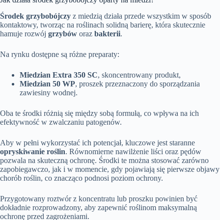
Środek grzybobójczy
z miedzią działa przede wszystkim w sposób
kontaktowy, tworząc na roślinach solidną barierę, która skutecznie
hamuje rozwój
grzybów
oraz
bakterii
.
Na rynku dostępne są różne preparaty:
Miedzian Extra 350 SC
, skoncentrowany produkt,
Miedzian 50 WP
, proszek przeznaczony do sporządzania
zawiesiny wodnej.
Oba te środki różnią się między sobą formułą, co wpływa na ich
efektywność w zwalczaniu patogenów.
Aby w pełni wykorzystać ich potencjał, kluczowe jest staranne
opryskiwanie roślin
. Równomierne nawilżenie liści oraz pędów
pozwala na skuteczną ochronę. Środki te można stosować zarówno
zapobiegawczo, jak i w momencie, gdy pojawiają się pierwsze objawy
chorób roślin, co znacząco podnosi poziom ochrony.
Przygotowany roztwór z koncentratu lub proszku powinien być
dokładnie rozprowadzony, aby zapewnić roślinom maksymalną
ochronę przed zagrożeniami.