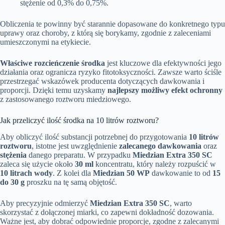
stężenie od 0,3% do 0,75%.
Obliczenia te powinny być starannie dopasowane do konkretnego typu
uprawy oraz choroby, z którą się borykamy, zgodnie z zaleceniami
umieszczonymi na etykiecie.
Właściwe rozcieńczenie środka
jest kluczowe dla efektywności jego
działania oraz ogranicza ryzyko fitotoksyczności. Zawsze warto ściśle
przestrzegać wskazówek producenta dotyczących dawkowania i
proporcji. Dzięki temu uzyskamy
najlepszy możliwy efekt ochronny
z zastosowanego roztworu miedziowego.
Jak przeliczyć ilość środka na 10 litrów roztworu?
Aby obliczyć ilość substancji potrzebnej do przygotowania
10 litrów
roztworu
, istotne jest uwzględnienie
zalecanego dawkowania
oraz
stężenia
danego preparatu. W przypadku
Miedzian Extra 350 SC
zaleca się użycie około
30 ml
koncentratu, który należy rozpuścić w
10 litrach wody
. Z kolei dla
Miedzian 50 WP
dawkowanie to od
15
do 30 g
proszku na tę samą objętość.
Aby precyzyjnie odmierzyć
Miedzian Extra 350 SC
, warto
skorzystać z dołączonej miarki, co zapewni dokładność dozowania.
Ważne jest, aby dobrać odpowiednie proporcje, zgodne z zalecanymi