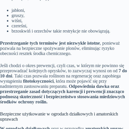
jabłoni,
gruszy,
wiśni,
czereśni,
brzoskwiń i orzechów takie restrykcje nie obowiązują.
Przestrzeganie tych terminów jest niezwykle istotne
, ponieważ
pozwala na bezpieczne spożywanie plonów, eliminując ryzyko
obecności resztek środka chemicznego.
Jeśli chodzi o okres prewencji, czyli czas, w którym nie powinno się
przeprowadzać kolejnych oprysków, to zazwyczaj wynosi on od
7 do
10 dni
. Taki czas pozwala roślinom na regenerację oraz zapobiega
wystąpieniu
fitotoksyczności
, która może pojawić się przy
nadmiernym zastosowaniu preparatu.
Odpowiednia dawka oraz
przestrzeganie zasad dotyczących karencji i prewencji znacząco
podnoszą skuteczność i bezpieczeństwo stosowania miedziowych
środków ochrony roślin.
Bezpieczne użytkowanie w ogrodach działkowych i amatorskich
uprawach
W ogrodach działkowych
oraz w przypadku
amatorskich upraw