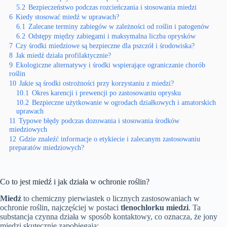
5.2
Bezpieczeństwo podczas rozcieńczania i stosowania miedzi
6
Kiedy stosować miedź w uprawach?
6.1
Zalecane terminy zabiegów w zależności od roślin i patogenów
6.2
Odstępy między zabiegami i maksymalna liczba oprysków
7
Czy środki miedziowe są bezpieczne dla pszczół i środowiska?
8
Jak miedź działa profilaktycznie?
9
Ekologiczne alternatywy i środki wspierające ograniczanie chorób
roślin
10
Jakie są środki ostrożności przy korzystaniu z miedzi?
10.1
Okres karencji i prewencji po zastosowaniu oprysku
10.2
Bezpieczne użytkowanie w ogrodach działkowych i amatorskich
uprawach
11
Typowe błędy podczas dozowania i stosowania środków
miedziowych
12
Gdzie znaleźć informacje o etykiecie i zalecanym zastosowaniu
preparatów miedziowych?
Co to jest miedź i jak działa w ochronie roślin?
Miedź
to chemiczny pierwiastek o licznych zastosowaniach w
ochronie roślin, najczęściej w postaci
tlenochlorku miedzi
. Ta
substancja czynna działa w sposób kontaktowy, co oznacza, że jony
miedzi skutecznie zapobiegają: