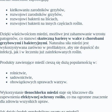
kiełkowaniu zarodników grzybów,
rozwojowi zarodników grzybów,
rozwojowi bakterii na liściach,
rozwojowi bakterii na innych częściach roślin.
Dzięki właściwościom miedzi, możliwe jest zahamowanie wzrostu
patogenów, co stanowi
skuteczną barierę w walce z chorobami
grzybowymi i bakteryjnymi
. Naturalna siła miedzi jest
wykorzystywana zarówno w profilaktyce, aby nie dopuścić do
infekcji, jak i w leczeniu już zainfekowanych roślin.
Produkty zawierające miedź cieszą się dużą popularnością w:
rolnictwie,
sadownictwie,
obowiązkowych uprawach warzyw.
Wykorzystanie
tlenochlorku miedzi
staje się kluczowe dla
zapewnienia
efektywnej ochrony roślin
, co ma ogromne znaczenie
dla zdrowia wszystkich upraw.
Jak działa środek grzybobójczy oparty na miedzi?