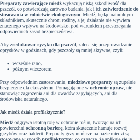
Preparaty zawierające miedź
wykazują niską szkodliwość dla
pszczół, co potwierdzają zarówno badania, jak i ich
zatwierdzenie do
stosowania w rolnictwie ekologicznym
. Miedź, będąc naturalnym
składnikiem, skutecznie chroni rośliny, a jej działanie nie wywiera
znacznego wpływu na środowisko, pod warunkiem przestrzegania
odpowiednich zasad bezpieczeństwa.
Aby
zredukować ryzyko dla pszczół
, zaleca się przeprowadzanie
oprysków w godzinach, gdy pszczoły są mniej aktywne, czyli:
wcześnie rano,
późnym wieczorem.
Przy odpowiednim zastosowaniu,
miedziowe preparaty
są zupełnie
bezpieczne dla ekosystemu. Pomagają one w
ochronie upraw
, nie
stanowiąc zagrożenia ani dla owadów zapylających, ani dla
środowiska naturalnego.
Jak miedź działa profilaktycznie?
Miedź
odgrywa istotną rolę w ochronie roślin, tworząc na ich
powierzchni
ochronną barierę
, która skutecznie hamuje rozwój
grzybów oraz bakterii. Preparaty grzybobójcze na bazie miedzi są
stosowane w sposób
profilaktyczny
, co oznacza, że aplikuje się je