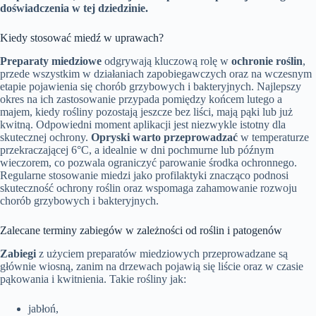
doświadczenia w tej dziedzinie.
Kiedy stosować miedź w uprawach?
Preparaty miedziowe
odgrywają kluczową rolę w
ochronie roślin
,
przede wszystkim w działaniach zapobiegawczych oraz na wczesnym
etapie pojawienia się chorób grzybowych i bakteryjnych. Najlepszy
okres na ich zastosowanie przypada pomiędzy końcem lutego a
majem, kiedy rośliny pozostają jeszcze bez liści, mają pąki lub już
kwitną. Odpowiedni moment aplikacji jest niezwykle istotny dla
skutecznej ochrony.
Opryski warto przeprowadzać
w temperaturze
przekraczającej 6°C, a idealnie w dni pochmurne lub późnym
wieczorem, co pozwala ograniczyć parowanie środka ochronnego.
Regularne stosowanie miedzi jako profilaktyki znacząco podnosi
skuteczność ochrony roślin oraz wspomaga zahamowanie rozwoju
chorób grzybowych i bakteryjnych.
Zalecane terminy zabiegów w zależności od roślin i patogenów
Zabiegi
z użyciem preparatów miedziowych przeprowadzane są
głównie wiosną, zanim na drzewach pojawią się liście oraz w czasie
pąkowania i kwitnienia. Takie rośliny jak:
jabłoń,