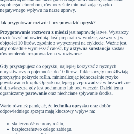
zapobiegać chorobom, równocześnie minimalizując ryzyko
negatywnego wpływu na nasze uprawy.
Jak przygotować roztwór i przeprowadzić oprysk?
Przygotowanie roztworu z miedzi
jest naprawdę łatwe. Wystarczy
rozcieńczyć odpowiednią ilość preparatu w wodzie, zazwyczaj w
objętości 10 litrów, zgodnie z wytycznymi na etykiecie. Ważne jest,
aby dokładnie wymieszać całość, by
aktywna substancja
została
równomiernie rozprowadzona w roztworze.
Gdy przystępujesz do oprysku, najlepiej korzystać z ręcznych
opryskiwaczy o pojemności do 10 litrów. Takie sprzęty umożliwiają
precyzyjne pokrycie roślin, minimalizując jednocześnie ryzyko
powstawania kropli. Opryski najlepiej przeprowadzać w bezwietrzne
dni, zwłaszcza gdy jest pochmurno lub pod wieczór. Dzięki temu
ograniczamy
parowanie
oraz niechciane spływanie środka.
Warto również pamiętać, że
technika oprysku
oraz dobór
odpowiedniego sprzętu mają kluczowy wpływ na:
skuteczność ochrony roślin,
bezpieczeństwo całego zabiegu,