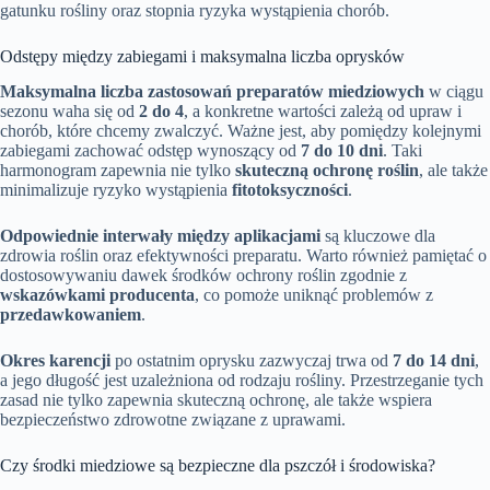
gatunku rośliny oraz stopnia ryzyka wystąpienia chorób.
Odstępy między zabiegami i maksymalna liczba oprysków
Maksymalna liczba zastosowań preparatów miedziowych
w ciągu
sezonu waha się od
2 do 4
, a konkretne wartości zależą od upraw i
chorób, które chcemy zwalczyć. Ważne jest, aby pomiędzy kolejnymi
zabiegami zachować odstęp wynoszący od
7 do 10 dni
. Taki
harmonogram zapewnia nie tylko
skuteczną ochronę roślin
, ale także
minimalizuje ryzyko wystąpienia
fitotoksyczności
.
Odpowiednie interwały między aplikacjami
są kluczowe dla
zdrowia roślin oraz efektywności preparatu. Warto również pamiętać o
dostosowywaniu dawek środków ochrony roślin zgodnie z
wskazówkami producenta
, co pomoże uniknąć problemów z
przedawkowaniem
.
Okres karencji
po ostatnim oprysku zazwyczaj trwa od
7 do 14 dni
,
a jego długość jest uzależniona od rodzaju rośliny. Przestrzeganie tych
zasad nie tylko zapewnia skuteczną ochronę, ale także wspiera
bezpieczeństwo zdrowotne związane z uprawami.
Czy środki miedziowe są bezpieczne dla pszczół i środowiska?