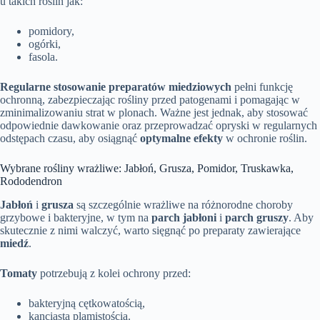
u takich roślin jak:
pomidory,
ogórki,
fasola.
Regularne stosowanie preparatów miedziowych
pełni funkcję
ochronną, zabezpieczając rośliny przed patogenami i pomagając w
zminimalizowaniu strat w plonach. Ważne jest jednak, aby stosować
odpowiednie dawkowanie oraz przeprowadzać opryski w regularnych
odstępach czasu, aby osiągnąć
optymalne efekty
w ochronie roślin.
Wybrane rośliny wrażliwe: Jabłoń, Grusza, Pomidor, Truskawka,
Rododendron
Jabłoń
i
grusza
są szczególnie wrażliwe na różnorodne choroby
grzybowe i bakteryjne, w tym na
parch jabłoni
i
parch gruszy
. Aby
skutecznie z nimi walczyć, warto sięgnąć po preparaty zawierające
miedź
.
Tomaty
potrzebują z kolei ochrony przed:
bakteryjną cętkowatością,
kanciastą plamistością.