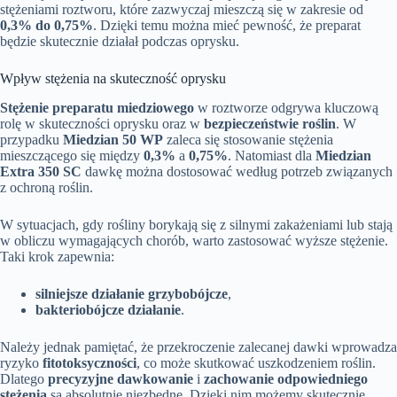
stężeniami roztworu, które zazwyczaj mieszczą się w zakresie od
0,3% do 0,75%
. Dzięki temu można mieć pewność, że preparat
będzie skutecznie działał podczas oprysku.
Wpływ stężenia na skuteczność oprysku
Stężenie preparatu miedziowego
w roztworze odgrywa kluczową
rolę w skuteczności oprysku oraz w
bezpieczeństwie roślin
. W
przypadku
Miedzian 50 WP
zaleca się stosowanie stężenia
mieszczącego się między
0,3%
a
0,75%
. Natomiast dla
Miedzian
Extra 350 SC
dawkę można dostosować według potrzeb związanych
z ochroną roślin.
W sytuacjach, gdy rośliny borykają się z silnymi zakażeniami lub stają
w obliczu wymagających chorób, warto zastosować wyższe stężenie.
Taki krok zapewnia:
silniejsze działanie grzybobójcze
,
bakteriobójcze działanie
.
Należy jednak pamiętać, że przekroczenie zalecanej dawki wprowadza
ryzyko
fitotoksyczności
, co może skutkować uszkodzeniem roślin.
Dlatego
precyzyjne dawkowanie
i
zachowanie odpowiedniego
stężenia
są absolutnie niezbędne. Dzięki nim możemy skutecznie