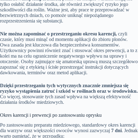
tylko osłabić działanie środka, ale również zwiększyć ryzyko jego
szkodliwości dla roślin. Ważne jest, aby prace te przeprowadzać w
bezwietrznych dniach, co pomoże uniknąć niepożądanego
rozprzestrzenienia się substancji.
Nie można zapominać o przestrzeganiu okresu karencji,
czyli
czasie, który musi minąć od momentu aplikacji do zbioru plonów.
Owa zasada jest kluczowa dla bezpieczeństwa konsumentów.
Użytkownicy powinni również znać i stosować okres prewencji, a to z
kolei ma na celu ograniczenie negatywnego wpływu na uprawy i
otoczenie. Osoby zajmujące się amatorską uprawą muszą szczegółowo
zapoznać się z etykietą i ścisłe przestrzegać instrukcji dotyczących
dawkowania, terminów oraz metod aplikacji.
Dzięki przestrzeganiu tych wytycznych znacznie zmniejsza się
ryzyko wystąpienia zatruć i szkód w roślinach oraz w środowisku.
Co więcej, stosowanie tych zasad wpływa na większą efektywność
działania środków miedziowych.
Okres karencji i prewencji po zastosowaniu oprysku
Po zastosowaniu preparatu miedziowego, standardowy okres karencji
dla warzyw oraz większości owoców wynosi zazwyczaj
7 dni
. Jednak
warto pamiętać, że w przypadku: