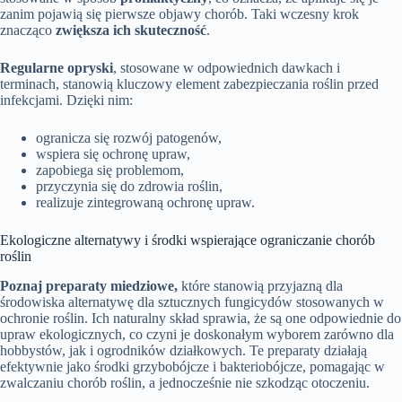
zanim pojawią się pierwsze objawy chorób. Taki wczesny krok
znacząco
zwiększa ich skuteczność
.
Regularne opryski
, stosowane w odpowiednich dawkach i
terminach, stanowią kluczowy element zabezpieczania roślin przed
infekcjami. Dzięki nim:
ogranicza się rozwój patogenów,
wspiera się ochronę upraw,
zapobiega się problemom,
przyczynia się do zdrowia roślin,
realizuje zintegrowaną ochronę upraw.
Ekologiczne alternatywy i środki wspierające ograniczanie chorób
roślin
Poznaj preparaty miedziowe,
które stanowią przyjazną dla
środowiska alternatywę dla sztucznych fungicydów stosowanych w
ochronie roślin. Ich naturalny skład sprawia, że są one odpowiednie do
upraw ekologicznych, co czyni je doskonałym wyborem zarówno dla
hobbystów, jak i ogrodników działkowych. Te preparaty działają
efektywnie jako środki grzybobójcze i bakteriobójcze, pomagając w
zwalczaniu chorób roślin, a jednocześnie nie szkodząc otoczeniu.