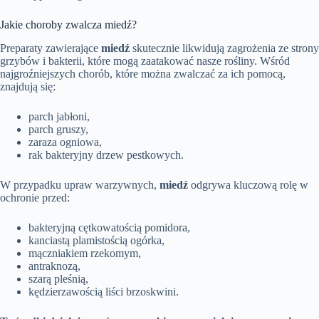
Jakie choroby zwalcza miedź?
Preparaty zawierające
miedź
skutecznie likwidują zagrożenia ze strony
grzybów i bakterii, które mogą zaatakować nasze rośliny. Wśród
najgroźniejszych chorób, które można zwalczać za ich pomocą,
znajdują się:
parch jabłoni,
parch gruszy,
zaraza ogniowa,
rak bakteryjny drzew pestkowych.
W przypadku upraw warzywnych,
miedź
odgrywa kluczową rolę w
ochronie przed:
bakteryjną cętkowatością pomidora,
kanciastą plamistością ogórka,
mączniakiem rzekomym,
antraknozą,
szarą pleśnią,
kędzierzawością liści brzoskwini.