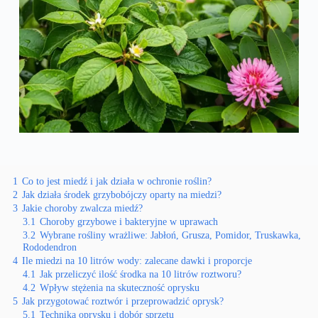
1
Co to jest miedź i jak działa w ochronie roślin?
2
Jak działa środek grzybobójczy oparty na miedzi?
3
Jakie choroby zwalcza miedź?
3.1
Choroby grzybowe i bakteryjne w uprawach
3.2
Wybrane rośliny wrażliwe: Jabłoń, Grusza, Pomidor, Truskawka,
Rododendron
4
Ile miedzi na 10 litrów wody: zalecane dawki i proporcje
4.1
Jak przeliczyć ilość środka na 10 litrów roztworu?
4.2
Wpływ stężenia na skuteczność oprysku
5
Jak przygotować roztwór i przeprowadzić oprysk?
5.1
Technika oprysku i dobór sprzętu