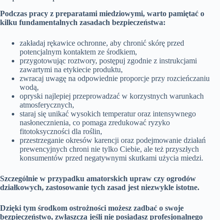
Podczas pracy z preparatami miedziowymi, warto pamiętać o
kilku fundamentalnych zasadach bezpieczeństwa:
zakładaj rękawice ochronne, aby chronić skórę przed
potencjalnym kontaktem ze środkiem,
przygotowując roztwory, postępuj zgodnie z instrukcjami
zawartymi na etykiecie produktu,
zwracaj uwagę na odpowiednie proporcje przy rozcieńczaniu
wodą,
opryski najlepiej przeprowadzać w korzystnych warunkach
atmosferycznych,
staraj się unikać wysokich temperatur oraz intensywnego
nasłonecznienia, co pomaga zredukować ryzyko
fitotoksyczności dla roślin,
przestrzeganie okresów karencji oraz podejmowanie działań
prewencyjnych chroni nie tylko Ciebie, ale też przyszłych
konsumentów przed negatywnymi skutkami użycia miedzi.
Szczególnie w przypadku amatorskich upraw czy ogrodów
działkowych, zastosowanie tych zasad jest niezwykle istotne.
Dzięki tym środkom ostrożności możesz zadbać o swoje
bezpieczeństwo, zwłaszcza jeśli nie posiadasz profesjonalnego