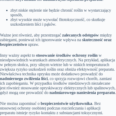
zbyt niskie stężenie nie będzie chronić roślin w wystarczający
sposób,
zbyt wysokie może wywołać fitotoksyczność, co skutkuje
uszkodzeniem liści i pąków.
Ważne jest również, aby przestrzegać
zalecanych odstępów
między
zabiegami, ponieważ ich ignorowanie wpływa na
skuteczność oraz
bezpieczeństwo
upraw.
Inny ważny aspekt to
stosowanie środków ochrony roślin
w
nieodpowiednich warunkach atmosferycznych. Na przykład, aplikacja
w pełnym słońcu, przy silnym wietrze lub w niskich temperaturach
zwiększa ryzyko uszkodzeń roślin oraz obniża efektywność preparatu.
Niewłaściwa technika oprysku może dodatkowo prowadzić do
nadmiernego zwilżenia liści
, co sprzyja rozwojowi chorób, zamiast
ich zapobieganiu. W przypadku środków miedziowych niezalecane
jest również stosowanie opryskiwaczy elektrycznych lub spalinowych,
gdyż mogą one prowadzić do
nadmiarowego naniesienia preparatu
.
Nie można zapominać o
bezpieczeństwie użytkownika
. Bez
stosownej ochrony osobistej podczas rozcieńczania i aplikacji
preparatu istnieje ryzyko kontaktu z substancjami toksycznymi.