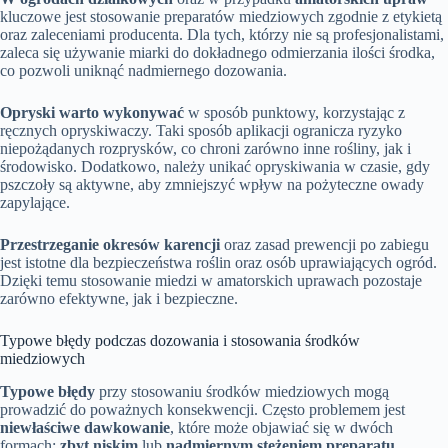
kluczowe jest stosowanie preparatów miedziowych zgodnie z etykietą
oraz zaleceniami producenta. Dla tych, którzy nie są profesjonalistami,
zaleca się używanie miarki do dokładnego odmierzania ilości środka,
co pozwoli uniknąć nadmiernego dozowania.
Opryski warto wykonywać
w sposób punktowy, korzystając z
ręcznych opryskiwaczy. Taki sposób aplikacji ogranicza ryzyko
niepożądanych rozprysków, co chroni zarówno inne rośliny, jak i
środowisko. Dodatkowo, należy unikać opryskiwania w czasie, gdy
pszczoły są aktywne, aby zmniejszyć wpływ na pożyteczne owady
zapylające.
Przestrzeganie okresów karencji
oraz zasad prewencji po zabiegu
jest istotne dla bezpieczeństwa roślin oraz osób uprawiających ogród.
Dzięki temu stosowanie miedzi w amatorskich uprawach pozostaje
zarówno efektywne, jak i bezpieczne.
Typowe błędy podczas dozowania i stosowania środków
miedziowych
Typowe błędy
przy stosowaniu środków miedziowych mogą
prowadzić do poważnych konsekwencji. Często problemem jest
niewłaściwe dawkowanie
, które może objawiać się w dwóch
formach:
zbyt niskim
lub
nadmiernym stężeniem preparatu
.