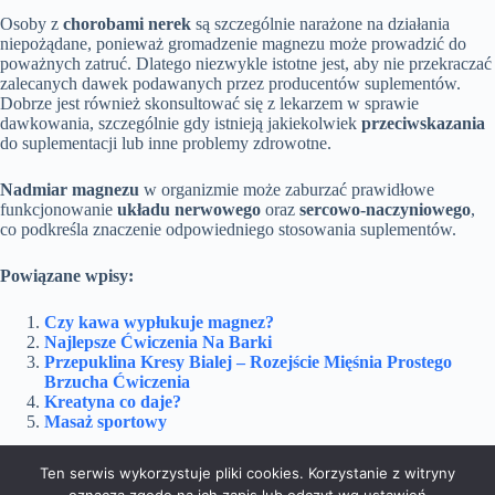
Osoby z
chorobami nerek
są szczególnie narażone na działania
niepożądane, ponieważ gromadzenie magnezu może prowadzić do
poważnych zatruć. Dlatego niezwykle istotne jest, aby nie przekraczać
zalecanych dawek podawanych przez producentów suplementów.
Dobrze jest również skonsultować się z lekarzem w sprawie
dawkowania, szczególnie gdy istnieją jakiekolwiek
przeciwskazania
do suplementacji lub inne problemy zdrowotne.
Nadmiar magnezu
w organizmie może zaburzać prawidłowe
funkcjonowanie
układu nerwowego
oraz
sercowo-naczyniowego
,
co podkreśla znaczenie odpowiedniego stosowania suplementów.
Powiązane wpisy:
Czy kawa wypłukuje magnez?
Najlepsze Ćwiczenia Na Barki
Przepuklina Kresy Bialej – Rozejście Mięśnia Prostego
Brzucha Ćwiczenia
Kreatyna co daje?
Masaż sportowy
Ten serwis wykorzystuje pliki cookies. Korzystanie z witryny