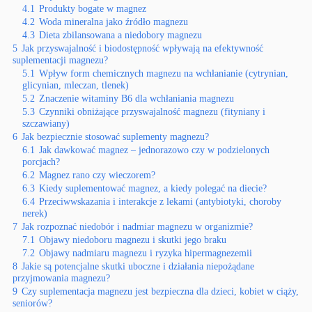
4.1
Produkty bogate w magnez
4.2
Woda mineralna jako źródło magnezu
4.3
Dieta zbilansowana a niedobory magnezu
5
Jak przyswajalność i biodostępność wpływają na efektywność
suplementacji magnezu?
5.1
Wpływ form chemicznych magnezu na wchłanianie (cytrynian,
glicynian, mleczan, tlenek)
5.2
Znaczenie witaminy B6 dla wchłaniania magnezu
5.3
Czynniki obniżające przyswajalność magnezu (fityniany i
szczawiany)
6
Jak bezpiecznie stosować suplementy magnezu?
6.1
Jak dawkować magnez – jednorazowo czy w podzielonych
porcjach?
6.2
Magnez rano czy wieczorem?
6.3
Kiedy suplementować magnez, a kiedy polegać na diecie?
6.4
Przeciwwskazania i interakcje z lekami (antybiotyki, choroby
nerek)
7
Jak rozpoznać niedobór i nadmiar magnezu w organizmie?
7.1
Objawy niedoboru magnezu i skutki jego braku
7.2
Objawy nadmiaru magnezu i ryzyka hipermagnezemii
8
Jakie są potencjalne skutki uboczne i działania niepożądane
przyjmowania magnezu?
9
Czy suplementacja magnezu jest bezpieczna dla dzieci, kobiet w ciąży,
seniorów?