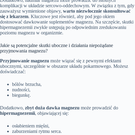
Dodatkowo, nadmiar magnezu może prowadzić do istotnych
komplikacji w układzie sercowo-oddechowym. W związku z tym, gdy
zauważysz wymienione objawy,
warto niezwłocznie skonsultować
się z lekarzem
. Kluczowe jest również, aby pod jego okiem
dostosować dawkowanie suplementów magnezu. Na szczęście, skutki
hipermagnezemii zwykle ustępują po odpowiednim zredukowaniu
poziomu magnezu w organizmie.
Jakie są potencjalne skutki uboczne i działania niepożądane
przyjmowania magnezu?
Przyjmowanie magnezu
może wiązać się z pewnymi efektami
ubocznymi, szczególnie w obszarze układu pokarmowego. Możesz
doświadczać:
bólów brzucha,
nudności,
biegunkę.
Dodatkowo,
zbyt duża dawka magnezu
może prowadzić do
hipermagnezemii
, objawiającej się:
osłabieniem mięśni,
zaburzeniami rytmu serca.