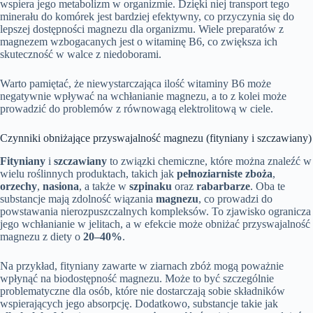
wspiera jego metabolizm w organizmie. Dzięki niej transport tego
minerału do komórek jest bardziej efektywny, co przyczynia się do
lepszej dostępności magnezu dla organizmu. Wiele preparatów z
magnezem wzbogacanych jest o witaminę B6, co zwiększa ich
skuteczność w walce z niedoborami.
Warto pamiętać, że niewystarczająca ilość witaminy B6 może
negatywnie wpływać na wchłanianie magnezu, a to z kolei może
prowadzić do problemów z równowagą elektrolitową w ciele.
Czynniki obniżające przyswajalność magnezu (fityniany i szczawiany)
Fityniany
i
szczawiany
to związki chemiczne, które można znaleźć w
wielu roślinnych produktach, takich jak
pełnoziarniste zboża
,
orzechy
,
nasiona
, a także w
szpinaku
oraz
rabarbarze
. Oba te
substancje mają zdolność wiązania
magnezu
, co prowadzi do
powstawania nierozpuszczalnych kompleksów. To zjawisko ogranicza
jego wchłanianie w jelitach, a w efekcie może obniżać przyswajalność
magnezu z diety o
20–40%
.
Na przykład, fityniany zawarte w ziarnach zbóż mogą poważnie
wpłynąć na biodostępność magnezu. Może to być szczególnie
problematyczne dla osób, które nie dostarczają sobie składników
wspierających jego absorpcję. Dodatkowo, substancje takie jak