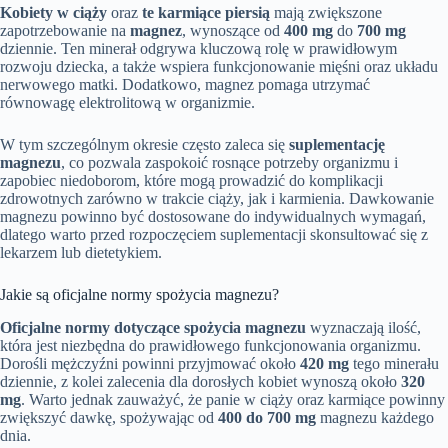
Kobiety w ciąży
oraz
te karmiące piersią
mają zwiększone
zapotrzebowanie na
magnez
, wynoszące od
400 mg
do
700 mg
dziennie. Ten minerał odgrywa kluczową rolę w prawidłowym
rozwoju dziecka, a także wspiera funkcjonowanie mięśni oraz układu
nerwowego matki. Dodatkowo, magnez pomaga utrzymać
równowagę elektrolitową w organizmie.
W tym szczególnym okresie często zaleca się
suplementację
magnezu
, co pozwala zaspokoić rosnące potrzeby organizmu i
zapobiec niedoborom, które mogą prowadzić do komplikacji
zdrowotnych zarówno w trakcie ciąży, jak i karmienia. Dawkowanie
magnezu powinno być dostosowane do indywidualnych wymagań,
dlatego warto przed rozpoczęciem suplementacji skonsultować się z
lekarzem lub dietetykiem.
Jakie są oficjalne normy spożycia magnezu?
Oficjalne normy dotyczące spożycia magnezu
wyznaczają ilość,
która jest niezbędna do prawidłowego funkcjonowania organizmu.
Dorośli mężczyźni powinni przyjmować około
420 mg
tego minerału
dziennie, z kolei zalecenia dla dorosłych kobiet wynoszą około
320
mg
. Warto jednak zauważyć, że panie w ciąży oraz karmiące powinny
zwiększyć dawkę, spożywając od
400 do 700 mg
magnezu każdego
dnia.