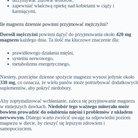
utrzymywać zdrowie seniorów,
zapewniać właściwą opiekę nad kobietami w ciąży i
karmiącymi.
Ile magnezu dziennie powinni przyjmować mężczyźni?
Dorośli mężczyźni
powinni dążyć do przyjmowania około
420 mg
magnezu
każdego dnia. Ta ilość ma kluczowe znaczenie dla:
prawidłowego działania mięśni,
systemu nerwowego,
metabolizmu energetycznego.
Niestety, przeciętne dzienne spożycie magnezu wynosi jedynie około
338 mg
, co oznacza, że wielu panów może potrzebować dodatkowych
suplementów, aby pokryć niedobory.
Aby zoptymalizować wchłanianie, zaleca się przyjmowanie magnezu
w mniejszych dawkach.
Niedobór tego ważnego minerału może
bowiem prowadzić do osłabienia mięśni i problemów z układem
nerwowym.
Dlatego warto zwrócić uwagę na odpowiedni poziom
magnezu w diecie, by cieszyć się lepszym zdrowiem i
samopoczuciem.