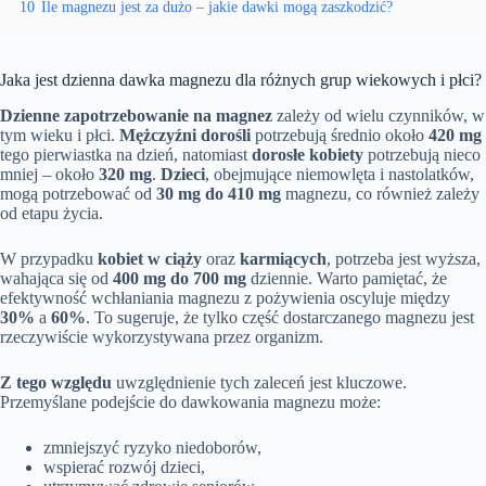
10
Ile magnezu jest za dużo – jakie dawki mogą zaszkodzić?
Jaka jest dzienna dawka magnezu dla różnych grup wiekowych i płci?
Dzienne zapotrzebowanie na magnez
zależy od wielu czynników, w
tym wieku i płci.
Mężczyźni dorośli
potrzebują średnio około
420 mg
tego pierwiastka na dzień, natomiast
dorosłe kobiety
potrzebują nieco
mniej – około
320 mg
.
Dzieci
, obejmujące niemowlęta i nastolatków,
mogą potrzebować od
30 mg do 410 mg
magnezu, co również zależy
od etapu życia.
W przypadku
kobiet w ciąży
oraz
karmiących
, potrzeba jest wyższa,
wahająca się od
400 mg do 700 mg
dziennie. Warto pamiętać, że
efektywność wchłaniania magnezu z pożywienia oscyluje między
30%
a
60%
. To sugeruje, że tylko część dostarczanego magnezu jest
rzeczywiście wykorzystywana przez organizm.
Z tego względu
uwzględnienie tych zaleceń jest kluczowe.
Przemyślane podejście do dawkowania magnezu może:
zmniejszyć ryzyko niedoborów,
wspierać rozwój dzieci,