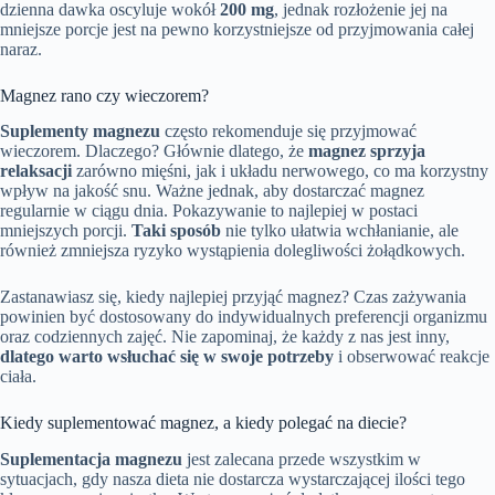
dzienna dawka oscyluje wokół
200 mg
, jednak rozłożenie jej na
mniejsze porcje jest na pewno korzystniejsze od przyjmowania całej
naraz.
Magnez rano czy wieczorem?
Suplementy magnezu
często rekomenduje się przyjmować
wieczorem. Dlaczego? Głównie dlatego, że
magnez sprzyja
relaksacji
zarówno mięśni, jak i układu nerwowego, co ma korzystny
wpływ na jakość snu. Ważne jednak, aby dostarczać magnez
regularnie w ciągu dnia. Pokazywanie to najlepiej w postaci
mniejszych porcji.
Taki sposób
nie tylko ułatwia wchłanianie, ale
również zmniejsza ryzyko wystąpienia dolegliwości żołądkowych.
Zastanawiasz się, kiedy najlepiej przyjąć magnez? Czas zażywania
powinien być dostosowany do indywidualnych preferencji organizmu
oraz codziennych zajęć. Nie zapominaj, że każdy z nas jest inny,
dlatego warto wsłuchać się w swoje potrzeby
i obserwować reakcje
ciała.
Kiedy suplementować magnez, a kiedy polegać na diecie?
Suplementacja magnezu
jest zalecana przede wszystkim w
sytuacjach, gdy nasza dieta nie dostarcza wystarczającej ilości tego