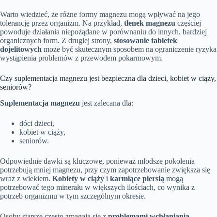
Warto wiedzieć, że różne formy magnezu mogą wpływać na jego
tolerancję przez organizm. Na przykład,
tlenek magnezu
częściej
powoduje działania niepożądane w porównaniu do innych, bardziej
organicznych form. Z drugiej strony,
stosowanie tabletek
dojelitowych
może być skutecznym sposobem na ograniczenie ryzyka
wystąpienia problemów z przewodem pokarmowym.
Czy suplementacja magnezu jest bezpieczna dla dzieci, kobiet w ciąży,
seniorów?
Suplementacja magnezu
jest zalecana dla:
dóci dzieci,
kobiet w ciąży,
seniorów.
Odpowiednie dawki są kluczowe, ponieważ młodsze pokolenia
potrzebują mniej magnezu, przy czym zapotrzebowanie zwiększa się
wraz z wiekiem.
Kobiety w ciąży
i
karmiące piersią
mogą
potrzebować tego minerału w większych ilościach, co wynika z
potrzeb organizmu w tym szczególnym okresie.
Osoby starsze często zmagają się z
problemami wchłaniania