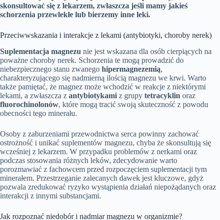
skonsultować się z lekarzem, zwłaszcza jeśli mamy jakieś
schorzenia przewlekłe lub bierzemy inne leki.
Przeciwwskazania i interakcje z lekami (antybiotyki, choroby nerek)
Suplementacja magnezu
nie jest wskazana dla osób cierpiących na
poważne choroby nerek. Schorzenia te mogą prowadzić do
niebezpiecznego stanu zwanego
hipermagnezemią
,
charakteryzującego się nadmierną ilością magnezu we krwi. Warto
także pamiętać, że magnez może wchodzić w reakcje z niektórymi
lekami, a zwłaszcza z
antybiotykami
z grupy
tetracyklin
oraz
fluorochinolonów
, które mogą tracić swoją skuteczność z powodu
obecności tego minerału.
Osoby z zaburzeniami przewodnictwa serca powinny zachować
ostrożność i unikać suplementów magnezu, chyba że skonsultują się
wcześniej z lekarzem. W przypadku problemów z nerkami oraz
podczas stosowania różnych leków, zdecydowanie warto
porozmawiać z fachowcem przed rozpoczęciem suplementacji tym
minerałem. Przestrzeganie zalecanych dawek jest kluczowe, gdyż
pozwala zredukować ryzyko wystąpienia działań niepożądanych oraz
interakcji z innymi substancjami.
Jak rozpoznać niedobór i nadmiar magnezu w organizmie?