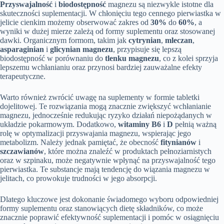
Przyswajalność
i
biodostępność
magnezu są niezwykle istotne dla
skuteczności suplementacji. W chłonięciu tego cennego pierwiastka w
jelicie cienkim możemy obserwować zakres od
30%
do
60%
, a
wyniki w dużej mierze zależą od formy suplementu oraz stosowanej
dawki. Organicznym formom, takim jak
cytrynian
,
mleczan
,
asparaginian
i
glicynian magnezu
, przypisuje się lepszą
biodostępność w porównaniu do
tlenku magnezu
, co z kolei sprzyja
lepszemu wchłanianiu oraz przynosi bardziej zauważalne efekty
terapeutyczne.
Warto również zwrócić uwagę na suplementy w formie tabletki
dojelitowej. Te rozwiązania mogą znacznie zwiększyć wchłanianie
magnezu, jednocześnie redukując ryzyko działań niepożądanych w
układzie pokarmowym. Dodatkowo,
witaminy B6
i
D
pełnią ważną
rolę w optymalizacji przyswajania magnezu, wspierając jego
metabolizm. Należy jednak pamiętać, że obecność
fitynianów
i
szczawianów
, które można znaleźć w produktach pełnoziarnistych
oraz w szpinaku, może negatywnie wpłynąć na przyswajalność tego
pierwiastka. Te substancje mają tendencję do wiązania magnezu w
jelitach, co prowokuje trudności w jego absorpcji.
Dlatego kluczowe jest dokonanie świadomego wyboru odpowiedniej
formy suplementu oraz stanowiących dietę składników, co może
znacznie poprawić efektywność suplementacji i pomóc w osiągnięciu