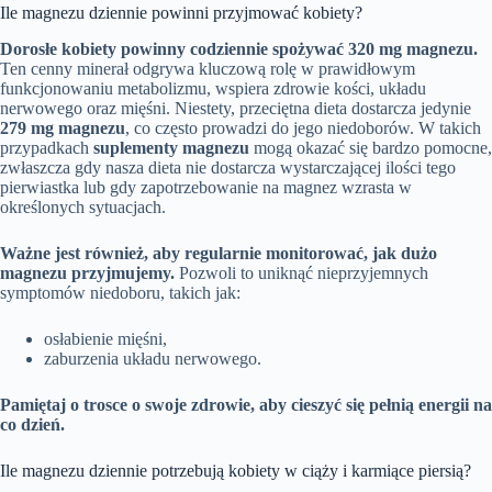
Ile magnezu dziennie powinni przyjmować kobiety?
Dorosłe kobiety powinny codziennie spożywać
320 mg magnezu
.
Ten cenny minerał odgrywa kluczową rolę w prawidłowym
funkcjonowaniu metabolizmu, wspiera zdrowie kości, układu
nerwowego oraz mięśni. Niestety, przeciętna dieta dostarcza jedynie
279 mg magnezu
, co często prowadzi do jego niedoborów. W takich
przypadkach
suplementy magnezu
mogą okazać się bardzo pomocne,
zwłaszcza gdy nasza dieta nie dostarcza wystarczającej ilości tego
pierwiastka lub gdy zapotrzebowanie na magnez wzrasta w
określonych sytuacjach.
Ważne jest również, aby regularnie monitorować, jak dużo
magnezu przyjmujemy.
Pozwoli to uniknąć nieprzyjemnych
symptomów niedoboru, takich jak:
osłabienie mięśni,
zaburzenia układu nerwowego.
Pamiętaj o trosce o swoje zdrowie, aby cieszyć się pełnią energii na
co dzień.
Ile magnezu dziennie potrzebują kobiety w ciąży i karmiące piersią?