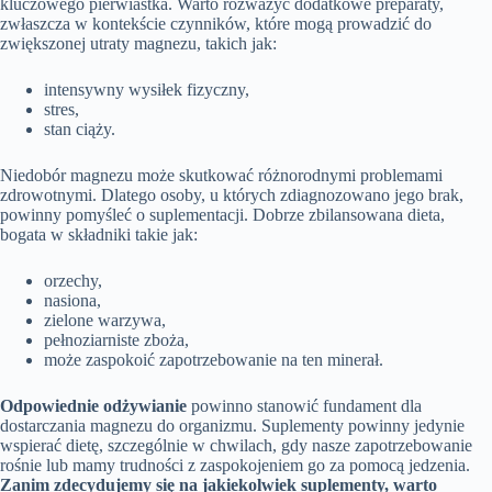
kluczowego pierwiastka. Warto rozważyć dodatkowe preparaty,
zwłaszcza w kontekście czynników, które mogą prowadzić do
zwiększonej utraty magnezu, takich jak:
intensywny wysiłek fizyczny,
stres,
stan ciąży.
Niedobór magnezu może skutkować różnorodnymi problemami
zdrowotnymi. Dlatego osoby, u których zdiagnozowano jego brak,
powinny pomyśleć o suplementacji. Dobrze zbilansowana dieta,
bogata w składniki takie jak:
orzechy,
nasiona,
zielone warzywa,
pełnoziarniste zboża,
może zaspokoić zapotrzebowanie na ten minerał.
Odpowiednie odżywianie
powinno stanowić fundament dla
dostarczania magnezu do organizmu. Suplementy powinny jedynie
wspierać dietę, szczególnie w chwilach, gdy nasze zapotrzebowanie
rośnie lub mamy trudności z zaspokojeniem go za pomocą jedzenia.
Zanim zdecydujemy się na jakiekolwiek suplementy, warto