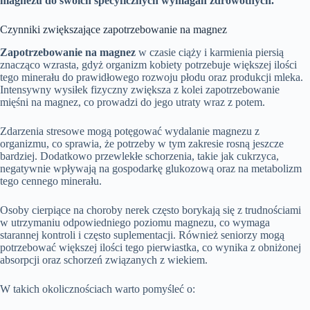
magnezu do swoich specyficznych wymagań zdrowotnych.
Czynniki zwiększające zapotrzebowanie na magnez
Zapotrzebowanie na magnez
w czasie ciąży i karmienia piersią
znacząco wzrasta, gdyż organizm kobiety potrzebuje większej ilości
tego minerału do prawidłowego rozwoju płodu oraz produkcji mleka.
Intensywny wysiłek fizyczny zwiększa z kolei zapotrzebowanie
mięśni na magnez, co prowadzi do jego utraty wraz z potem.
Zdarzenia stresowe mogą potęgować wydalanie magnezu z
organizmu, co sprawia, że potrzeby w tym zakresie rosną jeszcze
bardziej. Dodatkowo przewlekłe schorzenia, takie jak cukrzyca,
negatywnie wpływają na gospodarkę glukozową oraz na metabolizm
tego cennego minerału.
Osoby cierpiące na choroby nerek często borykają się z trudnościami
w utrzymaniu odpowiedniego poziomu magnezu, co wymaga
starannej kontroli i często suplementacji. Również seniorzy mogą
potrzebować większej ilości tego pierwiastka, co wynika z obniżonej
absorpcji oraz schorzeń związanych z wiekiem.
W takich okolicznościach warto pomyśleć o: