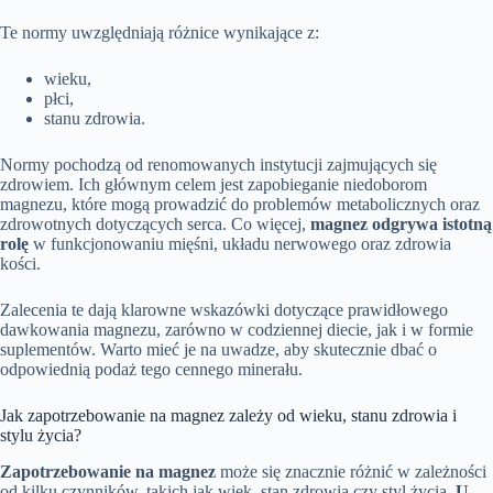
Te normy uwzględniają różnice wynikające z:
wieku,
płci,
stanu zdrowia.
Normy pochodzą od renomowanych instytucji zajmujących się
zdrowiem. Ich głównym celem jest zapobieganie niedoborom
magnezu, które mogą prowadzić do problemów metabolicznych oraz
zdrowotnych dotyczących serca. Co więcej,
magnez odgrywa istotną
rolę
w funkcjonowaniu mięśni, układu nerwowego oraz zdrowia
kości.
Zalecenia te dają klarowne wskazówki dotyczące prawidłowego
dawkowania magnezu, zarówno w codziennej diecie, jak i w formie
suplementów. Warto mieć je na uwadze, aby skutecznie dbać o
odpowiednią podaż tego cennego minerału.
Jak zapotrzebowanie na magnez zależy od wieku, stanu zdrowia i
stylu życia?
Zapotrzebowanie na magnez
może się znacznie różnić w zależności
od kilku czynników, takich jak wiek, stan zdrowia czy styl życia.
U