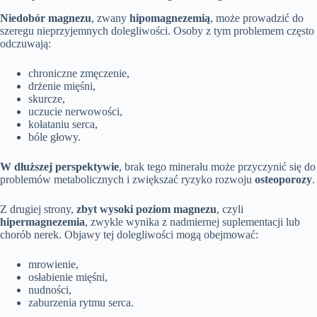
Niedobór magnezu
, zwany
hipomagnezemią
, może prowadzić do
szeregu nieprzyjemnych dolegliwości. Osoby z tym problemem często
odczuwają:
chroniczne zmęczenie,
drżenie mięśni,
skurcze,
uczucie nerwowości,
kołataniu serca,
bóle głowy.
W dłuższej perspektywie
, brak tego minerału może przyczynić się do
problemów metabolicznych i zwiększać ryzyko rozwoju
osteoporozy
.
Z drugiej strony,
zbyt wysoki poziom magnezu
, czyli
hipermagnezemia
, zwykle wynika z nadmiernej suplementacji lub
chorób nerek. Objawy tej dolegliwości mogą obejmować:
mrowienie,
osłabienie mięśni,
nudności,
zaburzenia rytmu serca.