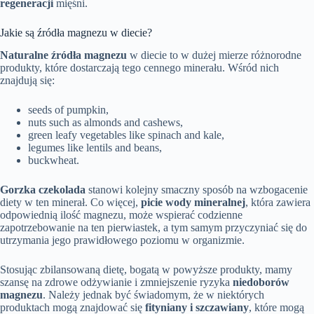
regeneracji
mięśni.
Jakie są źródła magnezu w diecie?
Naturalne źródła magnezu
w diecie to w dużej mierze różnorodne
produkty, które dostarczają tego cennego minerału. Wśród nich
znajdują się:
seeds of pumpkin,
nuts such as almonds and cashews,
green leafy vegetables like spinach and kale,
legumes like lentils and beans,
buckwheat.
Gorzka czekolada
stanowi kolejny smaczny sposób na wzbogacenie
diety w ten minerał. Co więcej,
picie wody mineralnej
, która zawiera
odpowiednią ilość magnezu, może wspierać codzienne
zapotrzebowanie na ten pierwiastek, a tym samym przyczyniać się do
utrzymania jego prawidłowego poziomu w organizmie.
Stosując zbilansowaną dietę, bogatą w powyższe produkty, mamy
szansę na zdrowe odżywianie i zmniejszenie ryzyka
niedoborów
magnezu
. Należy jednak być świadomym, że w niektórych
produktach mogą znajdować się
fityniany i szczawiany
, które mogą