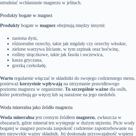
utrudniać wchłanianie magnezu w jelitach.
Produkty bogate w magnez
Produkty
bogate w
magnez
obejmują między innymi:
nasiona dyni,
różnorodne orzechy, takie jak migdały czy orzechy włoskie,
zielone warzywa liściaste, w tym szpinak oraz boćwinę,
rośliny strączkowe, takie jak fasola i soczewica,
kasza gryczana,
gorzką czekoladę.
Warto
regularnie włączać te składniki do swojego codziennego menu,
ponieważ
korzystnie wpływają
na utrzymanie prawidłowego
poziomu magnezu w organizmie.
To szczególnie ważne
dla osób,
które potrzebują go więcej lub są narażone na jego niedobór.
Woda mineralna jako źródło magnezu
Woda mineralna
jest cennym źródłem
magnezu
, zwłaszcza w
obszarach, gdzie minerał ten występuje w dużym stężeniu. Picie wody
bogatej w magnez pozwala zaspokoić codzienne zapotrzebowanie na
ten niezwykle ważny składnik. Jej doskonała przyswajalność wspiera