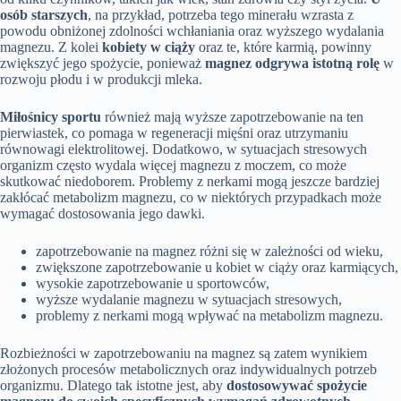
osób starszych
, na przykład, potrzeba tego minerału wzrasta z
powodu obniżonej zdolności wchłaniania oraz wyższego wydalania
magnezu. Z kolei
kobiety w ciąży
oraz te, które karmią, powinny
zwiększyć jego spożycie, ponieważ
magnez odgrywa istotną rolę
w
rozwoju płodu i w produkcji mleka.
Miłośnicy sportu
również mają wyższe zapotrzebowanie na ten
pierwiastek, co pomaga w regeneracji mięśni oraz utrzymaniu
równowagi elektrolitowej. Dodatkowo, w sytuacjach stresowych
organizm często wydala więcej magnezu z moczem, co może
skutkować niedoborem. Problemy z nerkami mogą jeszcze bardziej
zakłócać metabolizm magnezu, co w niektórych przypadkach może
wymagać dostosowania jego dawki.
zapotrzebowanie na magnez różni się w zależności od wieku,
zwiększone zapotrzebowanie u kobiet w ciąży oraz karmiących,
wysokie zapotrzebowanie u sportowców,
wyższe wydalanie magnezu w sytuacjach stresowych,
problemy z nerkami mogą wpływać na metabolizm magnezu.
Rozbieżności w zapotrzebowaniu na magnez są zatem wynikiem
złożonych procesów metabolicznych oraz indywidualnych potrzeb
organizmu. Dlatego tak istotne jest, aby
dostosowywać spożycie