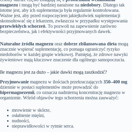
magnezu
i mogą być bardziej narażone na
niedobory
. Dlatego tak
istotne jest, aby ich suplementacja była regularnie kontrolowana.
Ważne jest, aby przed rozpoczęciem jakiejkolwiek suplementacji
skonsultować się z lekarzem, zwłaszcza w przypadku występowania
przewlekłych schorzeń
. To pozwoli na zapewnienie zarówno
bezpieczeństwa, jak i efektywności przyjmowanych dawek.
Naturalne źródła magnezu
oraz
dobrze zbilansowana dieta
mogą
znacznie wspierać suplementację, co pomaga ograniczyć ryzyko
niedoborów w każdej grupie wiekowej. Pamiętaj, że zdrowe nawyki
żywieniowe mają kluczowe znaczenie dla ogólnego samopoczucia.
Ile magnezu jest za dużo – jakie dawki mogą zaszkodzić?
Przyjmowanie
magnezu w ilościach przekraczających
350–400 mg
dziennie w postaci suplementów może prowadzić do
hipermagnezemii
, co oznacza nadmierną koncentrację magnezu w
organizmie. Wśród objawów tego schorzenia można zauważyć:
mrowienie w skórze,
osłabienie mięśni,
nudności,
nieprawidłowości w rytmie serca.