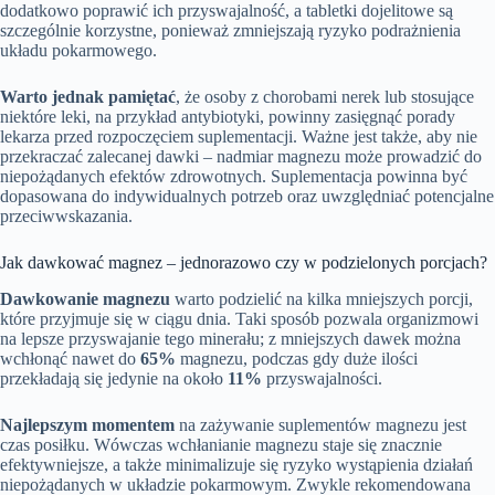
dodatkowo poprawić ich przyswajalność, a tabletki dojelitowe są
szczególnie korzystne, ponieważ zmniejszają ryzyko podrażnienia
układu pokarmowego.
Warto jednak pamiętać
, że osoby z chorobami nerek lub stosujące
niektóre leki, na przykład antybiotyki, powinny zasięgnąć porady
lekarza przed rozpoczęciem suplementacji. Ważne jest także, aby nie
przekraczać zalecanej dawki – nadmiar magnezu może prowadzić do
niepożądanych efektów zdrowotnych. Suplementacja powinna być
dopasowana do indywidualnych potrzeb oraz uwzględniać potencjalne
przeciwwskazania.
Jak dawkować magnez – jednorazowo czy w podzielonych porcjach?
Dawkowanie magnezu
warto podzielić na kilka mniejszych porcji,
które przyjmuje się w ciągu dnia. Taki sposób pozwala organizmowi
na lepsze przyswajanie tego minerału; z mniejszych dawek można
wchłonąć nawet do
65%
magnezu, podczas gdy duże ilości
przekładają się jedynie na około
11%
przyswajalności.
Najlepszym momentem
na zażywanie suplementów magnezu jest
czas posiłku. Wówczas wchłanianie magnezu staje się znacznie
efektywniejsze, a także minimalizuje się ryzyko wystąpienia działań
niepożądanych w układzie pokarmowym. Zwykle rekomendowana