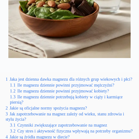
1
Jaka jest dzienna dawka magnezu dla różnych grup wiekowych i płci?
1.1
Ile magnezu dziennie powinni przyjmować mężczyźni?
1.2
Ile magnezu dziennie powinni przyjmować kobiety?
1.3
Ile magnezu dziennie potrzebują kobiety w ciąży i karmiące
piersią?
2
Jakie są oficjalne normy spożycia magnezu?
3
Jak zapotrzebowanie na magnez zależy od wieku, stanu zdrowia i
stylu życia?
3.1
Czynniki zwiększające zapotrzebowanie na magnez
3.2
Czy stres i aktywność fizyczna wpływają na potrzeby organizmu?
4
Jakie są źródła magnezu w diecie?