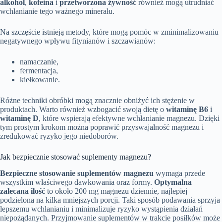
alkohol
,
kofeina
i
przetworzona żywność
również mogą utrudniać
wchłanianie tego ważnego minerału.
Na szczęście istnieją metody, które mogą pomóc w zminimalizowaniu
negatywnego wpływu fitynianów i szczawianów:
namaczanie,
fermentacja,
kiełkowanie.
Różne techniki obróbki mogą znacznie obniżyć ich stężenie w
produktach. Warto również wzbogacić swoją dietę o
witaminę B6
i
witaminę D
, które wspierają efektywne wchłanianie magnezu. Dzięki
tym prostym krokom można poprawić przyswajalność magnezu i
zredukować ryzyko jego niedoborów.
Jak bezpiecznie stosować suplementy magnezu?
Bezpieczne stosowanie suplementów magnezu
wymaga przede
wszystkim właściwego dawkowania oraz formy.
Optymalna
zalecana ilość
to około 200 mg magnezu dziennie, najlepiej
podzielona na kilka mniejszych porcji. Taki sposób podawania sprzyja
lepszemu wchłanianiu i minimalizuje ryzyko wystąpienia działań
niepożądanych. Przyjmowanie suplementów w trakcie posiłków może