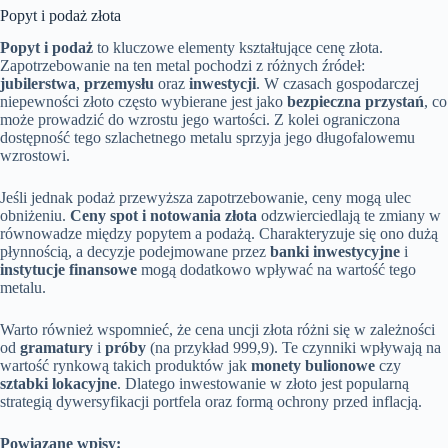
Popyt i podaż złota
Popyt i podaż
to kluczowe elementy kształtujące cenę złota.
Zapotrzebowanie na ten metal pochodzi z różnych źródeł:
jubilerstwa
,
przemysłu
oraz
inwestycji
. W czasach gospodarczej
niepewności złoto często wybierane jest jako
bezpieczna przystań
, co
może prowadzić do wzrostu jego wartości. Z kolei ograniczona
dostępność tego szlachetnego metalu sprzyja jego długofalowemu
wzrostowi.
Jeśli jednak podaż przewyższa zapotrzebowanie, ceny mogą ulec
obniżeniu.
Ceny spot i notowania złota
odzwierciedlają te zmiany w
równowadze między popytem a podażą. Charakteryzuje się ono dużą
płynnością, a decyzje podejmowane przez
banki inwestycyjne
i
instytucje finansowe
mogą dodatkowo wpływać na wartość tego
metalu.
Warto również wspomnieć, że cena uncji złota różni się w zależności
od
gramatury
i
próby
(na przykład 999,9). Te czynniki wpływają na
wartość rynkową takich produktów jak
monety bulionowe
czy
sztabki lokacyjne
. Dlatego inwestowanie w złoto jest popularną
strategią dywersyfikacji portfela oraz formą ochrony przed inflacją.
Powiązane wpisy: