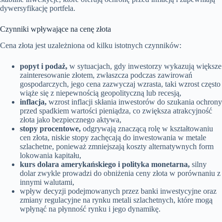
dywersyfikację portfela.
Czynniki wpływające na cenę złota
Cena złota jest uzależniona od kilku istotnych czynników:
popyt i podaż,
w sytuacjach, gdy inwestorzy wykazują większe
zainteresowanie złotem, zwłaszcza podczas zawirowań
gospodarczych, jego cena zazwyczaj wzrasta, taki wzrost często
wiąże się z niepewnością geopolityczną lub recesją,
inflacja,
wzrost inflacji skłania inwestorów do szukania ochrony
przed spadkiem wartości pieniądza, co zwiększa atrakcyjność
złota jako bezpiecznego aktywa,
stopy procentowe,
odgrywają znaczącą rolę w kształtowaniu
cen złota, niskie stopy zachęcają do inwestowania w metale
szlachetne, ponieważ zmniejszają koszty alternatywnych form
lokowania kapitału,
kurs dolara amerykańskiego i polityka monetarna,
silny
dolar zwykle prowadzi do obniżenia ceny złota w porównaniu z
innymi walutami,
wpływ decyzji podejmowanych przez banki inwestycyjne oraz
zmiany regulacyjne na rynku metali szlachetnych, które mogą
wpłynąć na płynność rynku i jego dynamikę.