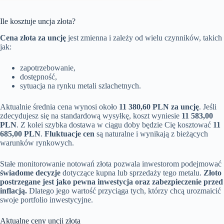
Ile kosztuje uncja złota?
Cena złota za uncję
jest zmienna i zależy od wielu czynników, takich
jak:
zapotrzebowanie,
dostępność,
sytuacja na rynku metali szlachetnych.
Aktualnie średnia cena wynosi około
11 380,60 PLN za uncję
. Jeśli
zdecydujesz się na standardową wysyłkę, koszt wyniesie
11 583,00
PLN
. Z kolei szybka dostawa w ciągu doby będzie Cię kosztować
11
685,00 PLN
.
Fluktuacje cen
są naturalne i wynikają z bieżących
warunków rynkowych.
Stałe monitorowanie notowań złota pozwala inwestorom podejmować
świadome decyzje
dotyczące kupna lub sprzedaży tego metalu.
Złoto
postrzegane jest jako pewna inwestycja oraz zabezpieczenie przed
inflacją.
Dlatego jego wartość przyciąga tych, którzy chcą urozmaicić
swoje portfolio inwestycyjne.
Aktualne ceny uncji złota