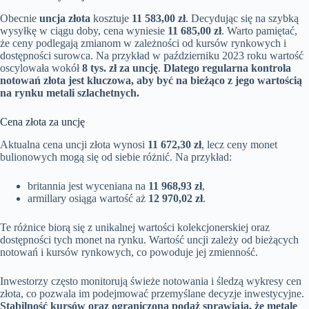
Obecnie
uncja złota
kosztuje
11 583,00 zł
. Decydując się na szybką
wysyłkę w ciągu doby, cena wyniesie
11 685,00 zł
. Warto pamiętać,
że ceny podlegają zmianom w zależności od kursów rynkowych i
dostępności surowca. Na przykład w październiku 2023 roku wartość
oscylowała wokół
8 tys. zł za uncję
.
Dlatego regularna kontrola
notowań złota jest kluczowa, aby być na bieżąco z jego wartością
na rynku metali szlachetnych.
Cena złota za uncję
Aktualna cena uncji złota wynosi
11 672,30 zł
, lecz ceny monet
bulionowych mogą się od siebie różnić. Na przykład:
britannia jest wyceniana na
11 968,93 zł
,
armillary osiąga wartość aż
12 970,02 zł
.
Te różnice biorą się z unikalnej wartości kolekcjonerskiej oraz
dostępności tych monet na rynku. Wartość uncji zależy od bieżących
notowań i kursów rynkowych, co powoduje jej zmienność.
Inwestorzy często monitorują świeże notowania i śledzą wykresy cen
złota, co pozwala im podejmować przemyślane decyzje inwestycyjne.
Stabilność kursów oraz ograniczona podaż sprawiają, że metale