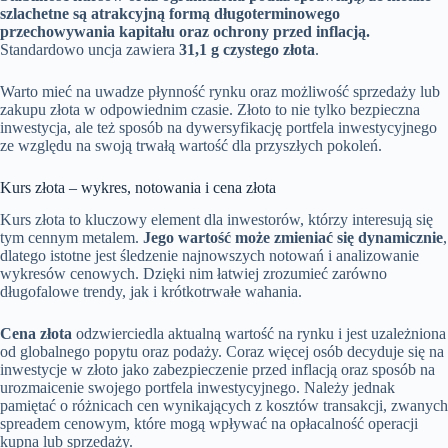
szlachetne są atrakcyjną formą długoterminowego
przechowywania kapitału oraz ochrony przed inflacją.
Standardowo uncja zawiera
31,1 g czystego złota
.
Warto mieć na uwadze płynność rynku oraz możliwość sprzedaży lub
zakupu złota w odpowiednim czasie. Złoto to nie tylko bezpieczna
inwestycja, ale też sposób na dywersyfikację portfela inwestycyjnego
ze względu na swoją trwałą wartość dla przyszłych pokoleń.
Kurs złota – wykres, notowania i cena złota
Kurs złota to kluczowy element dla inwestorów, którzy interesują się
tym cennym metalem.
Jego wartość może zmieniać się dynamicznie
,
dlatego istotne jest śledzenie najnowszych notowań i analizowanie
wykresów cenowych. Dzięki nim łatwiej zrozumieć zarówno
długofalowe trendy, jak i krótkotrwałe wahania.
Cena złota
odzwierciedla aktualną wartość na rynku i jest uzależniona
od globalnego popytu oraz podaży. Coraz więcej osób decyduje się na
inwestycje w złoto jako zabezpieczenie przed inflacją oraz sposób na
urozmaicenie swojego portfela inwestycyjnego. Należy jednak
pamiętać o różnicach cen wynikających z kosztów transakcji, zwanych
spreadem cenowym, które mogą wpływać na opłacalność operacji
kupna lub sprzedaży.