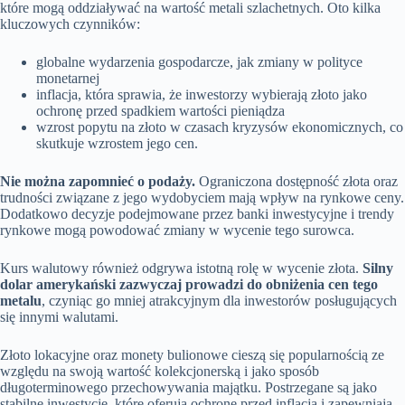
które mogą oddziaływać na wartość metali szlachetnych. Oto kilka
kluczowych czynników:
globalne wydarzenia gospodarcze, jak zmiany w polityce
monetarnej
inflacja, która sprawia, że inwestorzy wybierają złoto jako
ochronę przed spadkiem wartości pieniądza
wzrost popytu na złoto w czasach kryzysów ekonomicznych, co
skutkuje wzrostem jego cen.
Nie można zapomnieć o podaży.
Ograniczona dostępność złota oraz
trudności związane z jego wydobyciem mają wpływ na rynkowe ceny.
Dodatkowo decyzje podejmowane przez banki inwestycyjne i trendy
rynkowe mogą powodować zmiany w wycenie tego surowca.
Kurs walutowy również odgrywa istotną rolę w wycenie złota.
Silny
dolar amerykański zazwyczaj prowadzi do obniżenia cen tego
metalu
, czyniąc go mniej atrakcyjnym dla inwestorów posługujących
się innymi walutami.
Złoto lokacyjne oraz monety bulionowe cieszą się popularnością ze
względu na swoją wartość kolekcjonerską i jako sposób
długoterminowego przechowywania majątku. Postrzegane są jako
stabilne inwestycje, które oferują ochronę przed inflacją i zapewniają