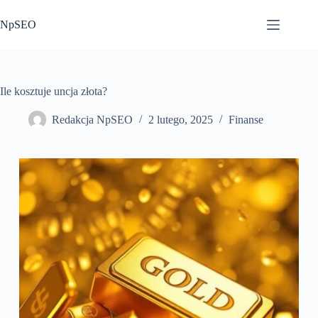
Przejdź
do
NpSEO
treści
Ile kosztuje uncja złota?
Redakcja NpSEO
2 lutego, 2025
Finanse