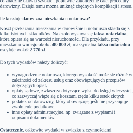
co znacznie ułatwia szybkie i poprawne zakończenie całej procedury
darowizny. Dzięki temu można uniknąć zbędnych komplikacji i stresu.
Ile kosztuje darowizna mieszkania u notariusza?
Koszt przekazania mieszkania w darowiźnie u notariusza składa się z
kilku istotnych składników. Na czoło wysuwa się
taksa notarialna
,
która opiera się na wartości nieruchomości. Dla przykładu, przy
mieszkaniu wartego około
500 000 zł
, maksymalna
taksa notarialna
oscyluje wokół
2 770 zł
.
Do tych wydatków należy doliczyć:
wynagrodzenie notariusza, którego wysokość może się różnić w
zależności od zakresu usług oraz obowiązujących przepisów
dotyczących opłat,
opłaty sądowe, zwłaszcza dotyczące wpisu do księgi wieczystej,
co zazwyczaj wiąże się z kosztami rzędu kilku setek złotych,
podatek od darowizny, który obowiązuje, jeśli nie przysługuje
zwolnienie podatkowe,
inne opłaty administracyjne, np. związane z wypisami i
odpisami dokumentów.
Ostatecznie
, całkowite wydatki w związku z czynnościami