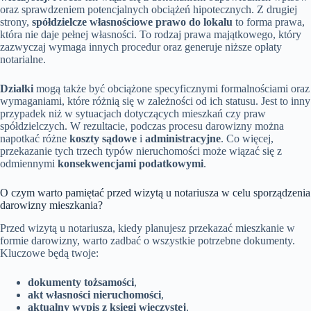
oraz sprawdzeniem potencjalnych obciążeń hipotecznych. Z drugiej
strony,
spółdzielcze własnościowe prawo do lokalu
to forma prawa,
która nie daje pełnej własności. To rodzaj prawa majątkowego, który
zazwyczaj wymaga innych procedur oraz generuje niższe opłaty
notarialne.
Działki
mogą także być obciążone specyficznymi formalnościami oraz
wymaganiami, które różnią się w zależności od ich statusu. Jest to inny
przypadek niż w sytuacjach dotyczących mieszkań czy praw
spółdzielczych. W rezultacie, podczas procesu darowizny można
napotkać różne
koszty sądowe
i
administracyjne
. Co więcej,
przekazanie tych trzech typów nieruchomości może wiązać się z
odmiennymi
konsekwencjami podatkowymi
.
O czym warto pamiętać przed wizytą u notariusza w celu sporządzenia
darowizny mieszkania?
Przed wizytą u notariusza, kiedy planujesz przekazać mieszkanie w
formie darowizny, warto zadbać o wszystkie potrzebne dokumenty.
Kluczowe będą twoje:
dokumenty tożsamości
,
akt własności nieruchomości
,
aktualny wypis z księgi wieczystej
,