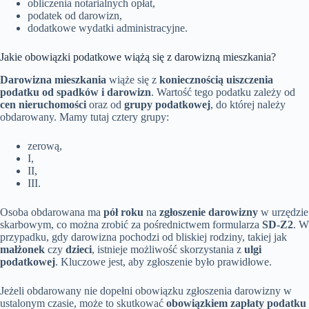
obliczenia notarialnych opłat,
podatek od darowizn,
dodatkowe wydatki administracyjne.
Jakie obowiązki podatkowe wiążą się z darowizną mieszkania?
Darowizna mieszkania
wiąże się z
koniecznością uiszczenia
podatku od spadków i darowizn
. Wartość tego podatku zależy od
cen nieruchomości
oraz od
grupy podatkowej
, do której należy
obdarowany. Mamy tutaj cztery grupy:
zerową,
I,
II,
III.
Osoba obdarowana ma
pół roku
na
zgłoszenie darowizny
w urzędzie
skarbowym, co można zrobić za pośrednictwem formularza
SD-Z2
. W
przypadku, gdy darowizna pochodzi od bliskiej rodziny, takiej jak
małżonek
czy
dzieci
, istnieje możliwość skorzystania z
ulgi
podatkowej
. Kluczowe jest, aby zgłoszenie było prawidłowe.
Jeżeli obdarowany nie dopełni obowiązku zgłoszenia darowizny w
ustalonym czasie, może to skutkować
obowiązkiem zapłaty podatku