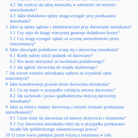
4.2
Jak wylicza się taksę notarialną w zależności od wartości
nieruchomości?
4.3
Jakie dodatkowe opłaty mogą wystąpić przy przekazaniu
mieszkania?
5
Jakie są opłaty sądowe i administracyjne przy darowiznie mieszkania?
5.1
Czy wpis do księgi wieczystej generuje dodatkowe koszty?
5.2
Czy mogą wystąpić opłaty za wycenę nieruchomości przez
rzeczoznawcę?
6
Jakie obowiązki podatkowe wiążą się z darowizną mieszkania?
6.1
Kiedy należy uiścić podatek od darowizny?
6.2
Kto może skorzystać ze zwolnienia podatkowego?
6.3
Jak zgłosić darowiznę do urzędu skarbowego?
7
Jak wzrost wartości mieszkania wpływa na wysokość opłat
notarialnych?
8
Jakie konsekwencje prawne niesie darowizna mieszkania?
8.1
Co się stanie w przypadku cofnięcia umowy darowizny?
8.2
Jak zachowek i prawa spadkobierców dotyczą darowizny
mieszkania?
9
Jakie są różnice między darowizną a innymi formami przekazania
nieruchomości?
9.1
Czym różni się darowizna od umowy dożywocia i testamentu?
9.2
Czy darowizna mieszkania różni się w przypadku przekazania
działki lub spółdzielczego własnościowego prawa?
10
O czym warto pamiętać przed wizytą u notariusza w celu