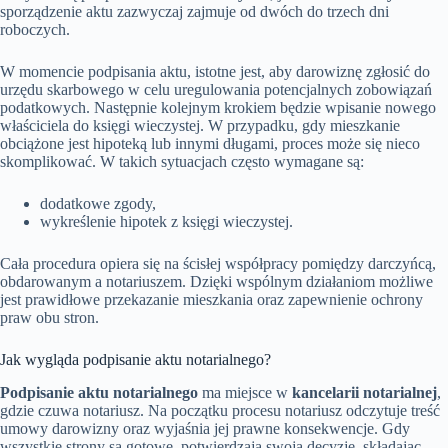
sporządzenie aktu zazwyczaj zajmuje od dwóch do trzech dni
roboczych.
W momencie podpisania aktu, istotne jest, aby darowiznę zgłosić do
urzędu skarbowego w celu uregulowania potencjalnych zobowiązań
podatkowych. Następnie kolejnym krokiem będzie wpisanie nowego
właściciela do księgi wieczystej. W przypadku, gdy mieszkanie
obciążone jest hipoteką lub innymi długami, proces może się nieco
skomplikować. W takich sytuacjach często wymagane są:
dodatkowe zgody,
wykreślenie hipotek z księgi wieczystej.
Cała procedura opiera się na ścisłej współpracy pomiędzy darczyńcą,
obdarowanym a notariuszem. Dzięki wspólnym działaniom możliwe
jest prawidłowe przekazanie mieszkania oraz zapewnienie ochrony
praw obu stron.
Jak wygląda podpisanie aktu notarialnego?
Podpisanie aktu notarialnego
ma miejsce w
kancelarii notarialnej
,
gdzie czuwa notariusz. Na początku procesu notariusz odczytuje treść
umowy darowizny oraz wyjaśnia jej prawne konsekwencje. Gdy
wszystkie strony są gotowe, potwierdzają swoją decyzję, składając