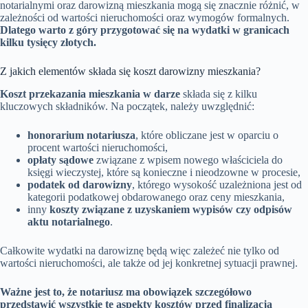
notarialnymi oraz darowizną mieszkania mogą się znacznie różnić, w
zależności od wartości nieruchomości oraz wymogów formalnych.
Dlatego warto z góry przygotować się na wydatki w granicach
kilku tysięcy złotych.
Z jakich elementów składa się koszt darowizny mieszkania?
Koszt przekazania mieszkania w darze
składa się z kilku
kluczowych składników. Na początek, należy uwzględnić:
honorarium notariusza
, które obliczane jest w oparciu o
procent wartości nieruchomości,
opłaty sądowe
związane z wpisem nowego właściciela do
księgi wieczystej, które są konieczne i nieodzowne w procesie,
podatek od darowizny
, którego wysokość uzależniona jest od
kategorii podatkowej obdarowanego oraz ceny mieszkania,
inny
koszty związane z uzyskaniem wypisów czy odpisów
aktu notarialnego
.
Całkowite wydatki na darowiznę będą więc zależeć nie tylko od
wartości nieruchomości, ale także od jej konkretnej sytuacji prawnej.
Ważne jest to, że notariusz ma obowiązek szczegółowo
przedstawić wszystkie te aspekty kosztów przed finalizacją