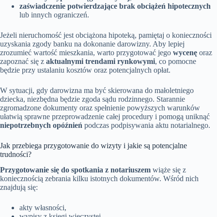
zaświadczenie potwierdzające brak obciążeń hipotecznych
lub innych ograniczeń.
Jeżeli nieruchomość jest obciążona hipoteką, pamiętaj o konieczności
uzyskania zgody banku na dokonanie darowizny. Aby lepiej
zrozumieć wartość mieszkania, warto przygotować jego
wycenę
oraz
zapoznać się z
aktualnymi trendami rynkowymi
, co pomocne
będzie przy ustalaniu kosztów oraz potencjalnych opłat.
W sytuacji, gdy darowizna ma być skierowana do małoletniego
dziecka, niezbędna będzie zgoda sądu rodzinnego. Starannie
zgromadzone dokumenty oraz spełnienie powyższych warunków
ułatwią sprawne przeprowadzenie całej procedury i pomogą uniknąć
niepotrzebnych opóźnień
podczas podpisywania aktu notarialnego.
Jak przebiega przygotowanie do wizyty i jakie są potencjalne
trudności?
Przygotowanie się do spotkania z notariuszem
wiąże się z
koniecznością zebrania kilku istotnych dokumentów. Wśród nich
znajdują się:
akty własności,
wypisy z księgi wieczystej,