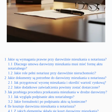
1
Jakie są wymagania prawne przy darowiźnie mieszkania u notariusza?
1.1
Dlaczego umowa darowizny mieszkania musi mieć formę aktu
notarialnego?
1.2
Jakie role pełni notariusz przy darowiźnie nieruchomości?
2
Jakie dokumenty są potrzebne do darowizny mieszkania u notariusza?
2.1
Jak przygotować wycenę mieszkania i określić wartość rynkową?
2.2
Jakie dodatkowe zaświadczenia powinny zostać dostarczone?
3
Jak przebiega procedura przekazania mieszkania w drodze darowizny?
3.1
Jak wygląda podpisanie aktu notarialnego?
3.2
Jakie formalności po podpisaniu aktu są konieczne?
4
Ile kosztuje darowizna mieszkania u notariusza?
4.1
Z jakich elementów składa się koszt darowizny mieszkania?