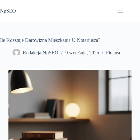
Przejdź
do
NpSEO
treści
Ile Kosztuje Darowizna Mieszkania U Notariusza?
Redakcja NpSEO
9 września, 2025
Finanse