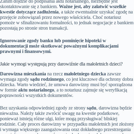
Zanim dojdzie do podpisania aktu notarialnego, niezbędne jest
skontaktowanie się z bankiem.
Ważne jest, aby załatwić wszelkie
kwestie dotyczące zadłużenia
, a także ewentualnie uzyskać zgodę na
przejęcie zobowiązań przez nowego właściciela. Choć notariusz
pomoże w sfinalizowaniu formalności, to jednak negocjacje z bankiem
pozostają po stronie stron transakcji.
Ignorowanie zgody banku lub pominięcie hipoteki w
dokumentacji może skutkować poważnymi komplikacjami
prawnymi i finansowymi.
Jakie wymogi występują przy darowiźnie dla małoletnich dzieci?
Darowizna mieszkania
na rzecz
małoletniego dziecka
zawsze
wymaga zgody
sądu rodzinnego
, co jest kluczowe dla ochrony dobra
dziecka. Warto wiedzieć, że umowa darowizny musi być sporządzona
w formie
aktu notarialnego
, a to notariusz zajmuje się weryfikacją
poprawności wszystkich dokumentów.
Bez uzyskania odpowiedniej zgody ze strony
sądu
, darowizna będzie
nieważna. Należy także zwrócić uwagę na kwestie podatkowe,
ponieważ istnieją różne ulgi, które mogą przysługiwać bliskiej
rodzinie. Cały proces darowizny w przypadku małoletnich jest złożony
i wymaga większego zaangażowania oraz dokładnego przestrzegania