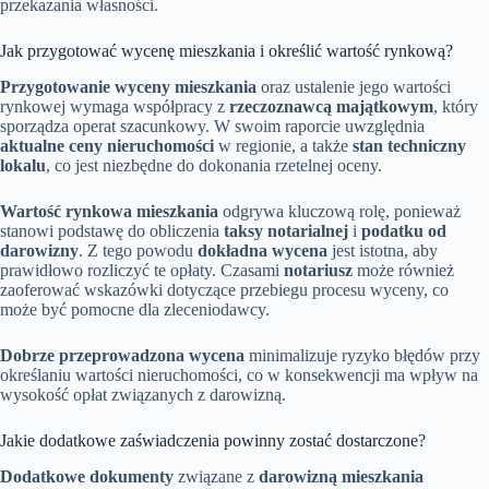
przekazania własności.
Jak przygotować wycenę mieszkania i określić wartość rynkową?
Przygotowanie wyceny mieszkania
oraz ustalenie jego wartości
rynkowej wymaga współpracy z
rzeczoznawcą majątkowym
, który
sporządza operat szacunkowy. W swoim raporcie uwzględnia
aktualne ceny nieruchomości
w regionie, a także
stan techniczny
lokalu
, co jest niezbędne do dokonania rzetelnej oceny.
Wartość rynkowa mieszkania
odgrywa kluczową rolę, ponieważ
stanowi podstawę do obliczenia
taksy notarialnej
i
podatku od
darowizny
. Z tego powodu
dokładna wycena
jest istotna, aby
prawidłowo rozliczyć te opłaty. Czasami
notariusz
może również
zaoferować wskazówki dotyczące przebiegu procesu wyceny, co
może być pomocne dla zleceniodawcy.
Dobrze przeprowadzona wycena
minimalizuje ryzyko błędów przy
określaniu wartości nieruchomości, co w konsekwencji ma wpływ na
wysokość opłat związanych z darowizną.
Jakie dodatkowe zaświadczenia powinny zostać dostarczone?
Dodatkowe dokumenty
związane z
darowizną mieszkania