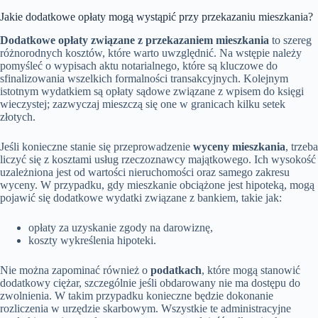
Jakie dodatkowe opłaty mogą wystąpić przy przekazaniu mieszkania?
Dodatkowe opłaty związane z przekazaniem mieszkania
to szereg
różnorodnych kosztów, które warto uwzględnić. Na wstępie należy
pomyśleć o wypisach aktu notarialnego, które są kluczowe do
sfinalizowania wszelkich formalności transakcyjnych. Kolejnym
istotnym wydatkiem są opłaty sądowe związane z wpisem do księgi
wieczystej; zazwyczaj mieszczą się one w granicach kilku setek
złotych.
Jeśli konieczne stanie się przeprowadzenie
wyceny mieszkania
, trzeba
liczyć się z kosztami usług rzeczoznawcy majątkowego. Ich wysokość
uzależniona jest od wartości nieruchomości oraz samego zakresu
wyceny. W przypadku, gdy mieszkanie obciążone jest hipoteką, mogą
pojawić się dodatkowe wydatki związane z bankiem, takie jak:
opłaty za uzyskanie zgody na darowiznę,
koszty wykreślenia hipoteki.
Nie można zapominać również o
podatkach
, które mogą stanowić
dodatkowy ciężar, szczególnie jeśli obdarowany nie ma dostępu do
zwolnienia. W takim przypadku konieczne będzie dokonanie
rozliczenia w urzędzie skarbowym. Wszystkie te administracyjne