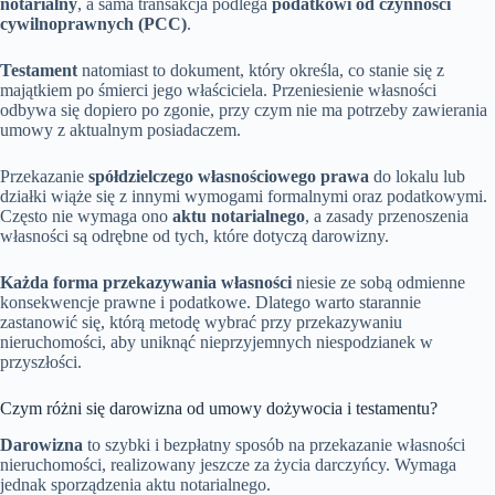
notarialny
, a sama transakcja podlega
podatkowi od czynności
cywilnoprawnych (PCC)
.
Testament
natomiast to dokument, który określa, co stanie się z
majątkiem po śmierci jego właściciela. Przeniesienie własności
odbywa się dopiero po zgonie, przy czym nie ma potrzeby zawierania
umowy z aktualnym posiadaczem.
Przekazanie
spółdzielczego własnościowego prawa
do lokalu lub
działki wiąże się z innymi wymogami formalnymi oraz podatkowymi.
Często nie wymaga ono
aktu notarialnego
, a zasady przenoszenia
własności są odrębne od tych, które dotyczą darowizny.
Każda forma przekazywania własności
niesie ze sobą odmienne
konsekwencje prawne i podatkowe. Dlatego warto starannie
zastanowić się, którą metodę wybrać przy przekazywaniu
nieruchomości, aby uniknąć nieprzyjemnych niespodzianek w
przyszłości.
Czym różni się darowizna od umowy dożywocia i testamentu?
Darowizna
to szybki i bezpłatny sposób na przekazanie własności
nieruchomości, realizowany jeszcze za życia darczyńcy. Wymaga
jednak sporządzenia aktu notarialnego.