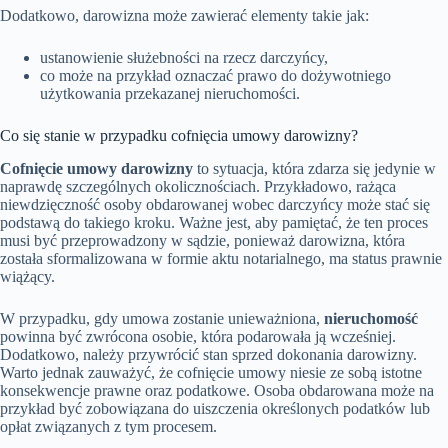
Dodatkowo, darowizna może zawierać elementy takie jak:
ustanowienie służebności na rzecz darczyńcy,
co może na przykład oznaczać prawo do dożywotniego
użytkowania przekazanej nieruchomości.
Co się stanie w przypadku cofnięcia umowy darowizny?
Cofnięcie umowy darowizny
to sytuacja, która zdarza się jedynie w
naprawdę szczególnych okolicznościach. Przykładowo, rażąca
niewdzięczność osoby obdarowanej wobec darczyńcy może stać się
podstawą do takiego kroku. Ważne jest, aby pamiętać, że ten proces
musi być przeprowadzony w sądzie, ponieważ darowizna, która
została sformalizowana w formie aktu notarialnego, ma status prawnie
wiążący.
W przypadku, gdy umowa zostanie unieważniona,
nieruchomość
powinna być zwrócona osobie, która podarowała ją wcześniej.
Dodatkowo, należy przywrócić stan sprzed dokonania darowizny.
Warto jednak zauważyć, że cofnięcie umowy niesie ze sobą istotne
konsekwencje prawne oraz podatkowe. Osoba obdarowana może na
przykład być zobowiązana do uiszczenia określonych podatków lub
opłat związanych z tym procesem.