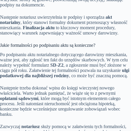
podpisy na dokumencie.
Następnie notariusz uwierzytelnia te podpisy i sporządza
akt
notarialny
, który stanowi formalny dokument przenoszący własność
mieszkania.
Finalizacja aktu
to kluczowy moment procedury,
stanowiący warunek zapewniający ważność umowy darowizny.
Jakie formalności po podpisaniu aktu są konieczne?
Po podpisaniu aktu notarialnego dotyczącego darowizny mieszkania,
ważne jest, aby zgłosić ten fakt do urzędów skarbowych. W tym celu
należy wypełnić formularz
SD-Z2
, a zgłoszenie musi być złożone w
ciągu pół roku. Załatwienie tej formalności pozwala na uzyskanie
ulgi
podatkowej dla najbliższej rodziny
, co może być znaczną pomocą.
Następnie trzeba dokonać wpisu do księgi wieczystej nowego
właściciela. Warto jednak pamiętać, że wiąże się to z pewnymi
opłatami sądowymi
, które mogą być istotnym elementem całego
procesu. Jeśli natomiast nieruchomość jest obciążona hipoteką,
konieczne będzie wcześniejsze uregulowanie zobowiązań wobec
banku.
Zazwyczaj
notariusz
służy pomocą w załatwieniu tych formalności,