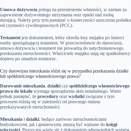
Umowa dożywocia
polega na przeniesieniu własności, w zamian za
zapewnienie dożywotniego utrzymania oraz opieki nad osobą
darującą. Należy przy tym pamiętać o konieczności uiszczenia podatku
od czynności cywilnoprawnych (PCC).
Testament
jest dokumentem, który określa losy majątku po śmierci
osoby sporządzającej testament. W przeciwieństwie do darowizny,
umowa dożywocia i testament nie prowadzą do natychmiastowego
przekazania nieruchomości. Właściciele majątku stają się spadkobiercy
dopiero po zmarłym testatorze.
Czy darowizna mieszkania różni się w przypadku przekazania działki
lub spółdzielczego własnościowego prawa?
Darowanie mieszkania
,
działki
czy
spółdzielczego własnościowego
prawa do lokalu
wymaga sporządzenia aktu notarialnego. Warto
jednak pamiętać, że
procedury
oraz
wydatki
związane z tym
procesem różnią się w zależności od prawnego statusu
przekazywanych nieruchomości.
Mieszkania
i
działki
, będące zarówno nieruchomościami
budynkowymi, jak i gruntowymi, muszą być wpisane do
księgi
wieczystej
. Proces ten wiąże się z dokonaniem odpowiednich wpisów