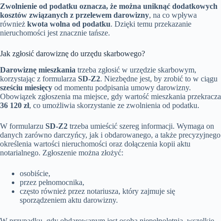
Zwolnienie od podatku oznacza, że można uniknąć dodatkowych
kosztów związanych z przelewem darowizny
, na co wpływa
również
kwota wolna od podatku
. Dzięki temu przekazanie
nieruchomości jest znacznie tańsze.
Jak zgłosić darowiznę do urzędu skarbowego?
Darowiznę mieszkania
trzeba zgłosić w urzędzie skarbowym,
korzystając z formularza
SD-Z2
. Niezbędne jest, by zrobić to w ciągu
sześciu miesięcy
od momentu podpisania umowy darowizny.
Obowiązek zgłoszenia ma miejsce, gdy wartość mieszkania przekracza
36 120 zł
, co umożliwia skorzystanie ze zwolnienia od podatku.
W formularzu
SD-Z2
trzeba umieścić szereg informacji. Wymaga on
danych zarówno darczyńcy, jak i obdarowanego, a także precyzyjnego
określenia wartości nieruchomości oraz dołączenia kopii aktu
notarialnego. Zgłoszenie można złożyć:
osobiście,
przez pełnomocnika,
często również przez notariusza, który zajmuje się
sporządzeniem aktu darowizny.
W przypadku, gdy obdarowanym jest osoba niepełnoletnia, wszelkie