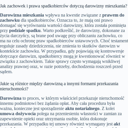
Jak zachowek i prawa spadkobierców dotyczą darowizny mieszkania?
Darowizna mieszkania
wpływa na kwestie związane z
prawem do
zachowku
dla spadkobierców. Oznacza to, że mają oni prawo
domagać się wyrównania wartości darowizny, która została pominięta
przy
podziale spadku
. Warto podkreślić, że darowizny, dokonane za
życia darczyńcy, są brane pod uwagę przy obliczaniu zachowku, co
ma na celu ochronę praw spadkobierców ustawowych. Choć testament
reguluje zasady dziedziczenia, nie zmienia to skutków darowizn w
kontekście zachowku. W przypadku, gdy pojawiają się kontrowersje
dotyczące darowizn, spadkobiercy mogą je kwestionować również w
związku z zachowkiem. Takie sprawy często wymagają wnikliwej
analizy prawnej oraz, w razie potrzeby, dochodzenia roszczeń przed
sądem.
Jakie są różnice między darowizną a innymi formami przekazania
nieruchomości?
Darowizna
to proces, w którym właściciel przekazuje nieruchomość
innemu podmiotowi bez żądania opłat. Aby cała procedura była
ważna, konieczne jest sporządzenie
aktu notarialnego
. Z kolei
umowa dożywocia
polega na przeniesieniu własności w zamian za
zapewnienie opieki oraz utrzymania osobie, która dokonuje
przekazania. W przypadku tej umowy również wymagany jest
akt