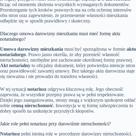
licząc od momentu złożenia wszystkich wymaganych dokumentów.
Przestrzeganie tych kroków prawnych ma na celu ochronę interesów
obu stron oraz zapewnienie, że przeniesienie własności mieszkania
odbędzie się w sposób prawidłowy i skuteczny.
Dlaczego umowa darowizny mieszkania musi mieć formę aktu
notarialnego?
Umowa darowizny mieszkania
musi być sporządzona w formie
aktu
notarialnego
. Prawo jasno określa, że aby przenieść własność
nieruchomości, niezbędne jest zachowanie określonej formy prawnej.
Akt notarialny
to oficjalny dokument, który potwierdza intencje stron
oraz prawidłowość zawartej umowy. Bez takiego aktu darowizna staje
się nieważna i nie prowadzi do transferu własności.
W tej sytuacji
notariusz
odgrywa kluczową rolę. Jego obecność
zapewnia, że wszystkie przepisy prawa są w pełni respektowane.
Dzięki jego zaangażowaniu, strony mogą z większym spokojem oddać
sobie
cenną nieruchomość
. Inwestycja w tę formę zabezpieczenia to
dobry sposób na uniknięcie przyszłych kłopotów.
Jakie role pełni notariusz przy darowiźnie nieruchomości?
Notariusz
pełni istotną rolę w procedurze darowizny nieruchomości.