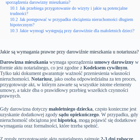
sporządzenia darowizny mieszkania?
10.1
Jak przebiega przygotowanie do wizyty i jakie są potencjalne
trudności?
10.2
Jak postępować w przypadku obciążenia nieruchomości długiem
hipotecznym?
10.3
Jakie wymogi występują przy darowiźnie dla małoletnich dzieci?
Jakie są wymagania prawne przy darowiźnie mieszkania u notariusza?
Darowizna mieszkania
wymaga sporządzenia
umowy darowizny
w
formie aktu notarialnego, co jest zgodne z
Kodeksem cywilnym
.
Tylko taki dokument gwarantuje ważność przeniesienia własności
nieruchomości.
Notariusz
, jako osoba odpowiedzialna za ten proces,
przygotowuje akt, w którym zawarte są wszystkie istotne elementy
umowy, a także dba o prawidłowy przebieg wszelkich czynności
prawnych.
Gdy darowizna dotyczy
małoletniego dziecka
, często konieczne jest
uzyskanie dodatkowej zgody
sądu opiekuńczego
. W przypadku, gdy
nieruchomość obciążona jest
hipoteką
, mogą pojawić się dodatkowe
wymagania oraz formalności, które trzeba spełnić.
Z reguły przygotowanie aktu notarialnego zajmuje
2-3 dni robocze
,