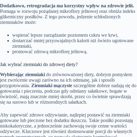
Dodatkowo, retrogradacja ma korzystny wpływ na zdrowie jelit.
Pomaga w rozwoju pożądanej mikroflory jelitowej oraz obniża indeks
glikemiczny posiłków. Z tego powodu, jedzenie schłodzonych
ziemniaków może:
wspierać lepsze zarządzanie poziomem cukru we krwi,
dostarczać mniej przyswajalnych kalorii niż świeżo ugotowane
ziemniaki,
promować zdrową mikroflorę jelitową.
Jak wybrać ziemniaki do zdrowej diety?
Wybierając ziemniaki
do zrównoważonej diety, dobrym pomysłem
jest zwrócenie uwagi zarówno na ich odmianę, jak i sposób
przygotowania.
Ziemniaki mączyste
szczególnie dobrze nadają się do
gotowania i pieczenia, podczas gdy odmiany sałatkowe, bogate w
świeżość, mają znacznie mniej skrobi, przez co świetnie sprawdzają
się na surowo lub w różnorodnych sałatkach.
Aby zapewnić zdrowe odżywianie, najlepiej postawić na ziemniaki
gotowane lub pieczone bez dodatku tłuszczu. Takie posiłki pozostają
niskokaloryczne, a jednocześnie zachowują swoje cenne wartości
odżywcze. Kluczowe jest również dostosowanie porcji do własnych
potrzeb energetycznych, co pozwala skutecznie kontrolować