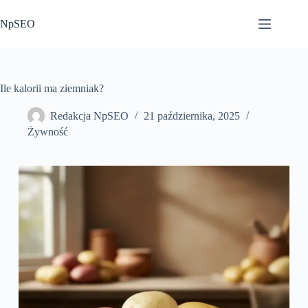
Przejdź
do
NpSEO
treści
Ile kalorii ma ziemniak?
Redakcja NpSEO
21 października, 2025
Żywność