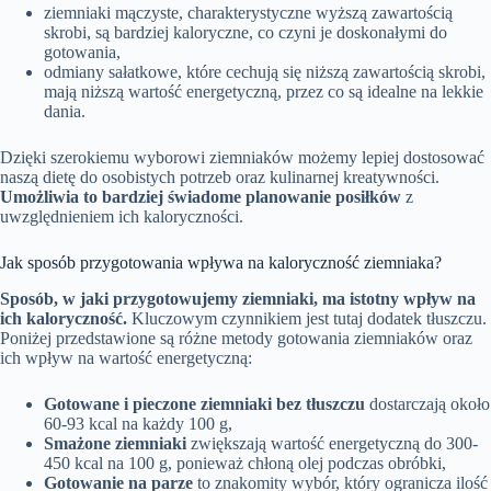
ziemniaki mączyste, charakterystyczne wyższą zawartością
skrobi, są bardziej kaloryczne, co czyni je doskonałymi do
gotowania,
odmiany sałatkowe, które cechują się niższą zawartością skrobi,
mają niższą wartość energetyczną, przez co są idealne na lekkie
dania.
Dzięki szerokiemu wyborowi ziemniaków możemy lepiej dostosować
naszą dietę do osobistych potrzeb oraz kulinarnej kreatywności.
Umożliwia to bardziej świadome planowanie posiłków
z
uwzględnieniem ich kaloryczności.
Jak sposób przygotowania wpływa na kaloryczność ziemniaka?
Sposób, w jaki przygotowujemy ziemniaki, ma istotny wpływ na
ich kaloryczność.
Kluczowym czynnikiem jest tutaj dodatek tłuszczu.
Poniżej przedstawione są różne metody gotowania ziemniaków oraz
ich wpływ na wartość energetyczną:
Gotowane i pieczone ziemniaki bez tłuszczu
dostarczają około
60-93 kcal na każdy 100 g,
Smażone ziemniaki
zwiększają wartość energetyczną do 300-
450 kcal na 100 g, ponieważ chłoną olej podczas obróbki,
Gotowanie na parze
to znakomity wybór, który ogranicza ilość