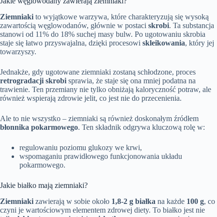
Jakie węglowodany zawierają ziemniaki?
Ziemniaki
to wyjątkowe warzywa, które charakteryzują się wysoką
zawartością węglowodanów, głównie w postaci
skrobi
. Ta substancja
stanowi od 11% do 18% suchej masy bulw. Po ugotowaniu skrobia
staje się łatwo przyswajalna, dzięki procesowi
skleikowania
, który jej
towarzyszy.
Jednakże, gdy ugotowane ziemniaki zostaną schłodzone, proces
retrogradacji skrobi
sprawia, że staje się ona mniej podatna na
trawienie. Ten przemiany nie tylko obniżają kaloryczność potraw, ale
również wspierają zdrowie jelit, co jest nie do przecenienia.
Ale to nie wszystko – ziemniaki są również doskonałym źródłem
błonnika pokarmowego
. Ten składnik odgrywa kluczową rolę w:
regulowaniu poziomu glukozy we krwi,
wspomaganiu prawidłowego funkcjonowania układu
pokarmowego.
Jakie białko mają ziemniaki?
Ziemniaki
zawierają w sobie około
1,8-2 g białka
na każde
100 g
, co
czyni je wartościowym elementem zdrowej diety. To białko jest nie