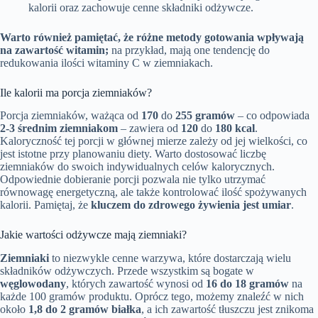
kalorii oraz zachowuje cenne składniki odżywcze.
Warto również pamiętać, że różne metody gotowania wpływają
na zawartość witamin;
na przykład, mają one tendencję do
redukowania ilości witaminy C w ziemniakach.
Ile kalorii ma porcja ziemniaków?
Porcja ziemniaków, ważąca od
170
do
255 gramów
– co odpowiada
2-3 średnim ziemniakom
– zawiera od
120
do
180 kcal
.
Kaloryczność tej porcji w głównej mierze zależy od jej wielkości, co
jest istotne przy planowaniu diety. Warto dostosować liczbę
ziemniaków do swoich indywidualnych celów kalorycznych.
Odpowiednie dobieranie porcji pozwala nie tylko utrzymać
równowagę energetyczną, ale także kontrolować ilość spożywanych
kalorii. Pamiętaj, że
kluczem do zdrowego żywienia jest umiar
.
Jakie wartości odżywcze mają ziemniaki?
Ziemniaki
to niezwykle cenne warzywa, które dostarczają wielu
składników odżywczych. Przede wszystkim są bogate w
węglowodany
, których zawartość wynosi od
16 do 18 gramów
na
każde 100 gramów produktu. Oprócz tego, możemy znaleźć w nich
około
1,8 do 2 gramów białka
, a ich zawartość tłuszczu jest znikoma