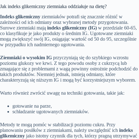
Jak indeks glikemiczny ziemniaka oddziałuje na dietę?
Indeks glikemiczny
ziemniaków potrafi się znacznie różnić w
zależności od ich odmiany oraz wybranej metody przygotowania.
Surowe ziemniaki mają
indeks glikemiczny (IG)
w przedziale 60-65,
co klasyfikuje je jako produkty o średnim IG. Ugotowane ziemniaki
mogą zwiększyć swój IG, osiągając wartość od 50 do 95, szczególnie
w przypadku ich nadmiernego ugotowania.
Ziemniaki o wysokim IG
przyczyniają się do szybkiego wzrostu
poziomu glukozy we krwi. Z tego powodu osoby z cukrzycą lub
zmagające się z problemami z wagą powinny ostrożnie podchodzić do
takich produktów. Niemniej jednak, istnieją odmiany, które
charakteryzują się niższym IG i mogą być korzystniejszym wyborem.
Warto również zwrócić uwagę na techniki gotowania, takie jak:
gotowanie na parze,
schładzanie ugotowanych ziemniaków.
Metody te mogą pomóc w stabilizacji poziomu cukru. Przy
planowaniu posiłków z ziemniakami, należy uwzględnić ich
indeks
glikemiczny
jako istotny czynnik dla tych, którzy pragną utrzymywać