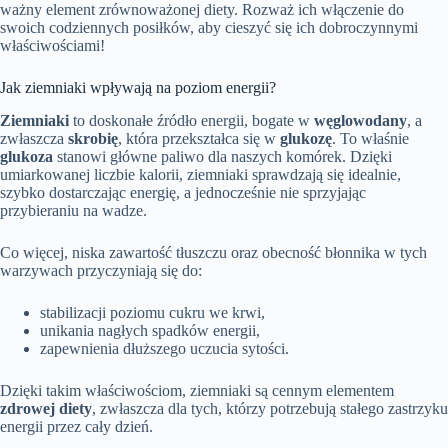
ważny element zrównoważonej diety. Rozważ ich włączenie do
swoich codziennych posiłków, aby cieszyć się ich dobroczynnymi
właściwościami!
Jak ziemniaki wpływają na poziom energii?
Ziemniaki
to doskonałe źródło energii, bogate w
węglowodany
, a
zwłaszcza
skrobię
, która przekształca się w
glukozę
. To właśnie
glukoza
stanowi główne paliwo dla naszych komórek. Dzięki
umiarkowanej liczbie kalorii, ziemniaki sprawdzają się idealnie,
szybko dostarczając energię, a jednocześnie nie sprzyjając
przybieraniu na wadze.
Co więcej, niska zawartość tłuszczu oraz obecność błonnika w tych
warzywach przyczyniają się do:
stabilizacji poziomu cukru we krwi,
unikania nagłych spadków energii,
zapewnienia dłuższego uczucia sytości.
Dzięki takim właściwościom, ziemniaki są cennym elementem
zdrowej diety
, zwłaszcza dla tych, którzy potrzebują stałego zastrzyku
energii przez cały dzień.