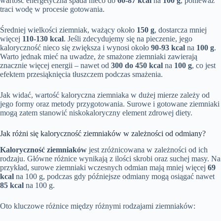
wartość energetyczna spada nieco do
60-87 kcal
na
100 g
, ponieważ
traci wodę w procesie gotowania.
Średniej wielkości ziemniak, ważący około
150 g
, dostarcza mniej
więcej
110-130 kcal
. Jeśli zdecydujemy się na pieczenie, jego
kaloryczność nieco się zwiększa i wynosi około
90-93 kcal
na
100 g
.
Warto jednak mieć na uwadze, że smażone ziemniaki zawierają
znacznie więcej energii – nawet od
300 do 450 kcal
na
100 g
, co jest
efektem przesiąknięcia tłuszczem podczas smażenia.
Jak widać, wartość kaloryczna ziemniaka w dużej mierze zależy od
jego formy oraz metody przygotowania. Surowe i gotowane ziemniaki
mogą zatem stanowić niskokaloryczny element zdrowej diety.
Jak różni się kaloryczność ziemniaków w zależności od odmiany?
Kaloryczność ziemniaków
jest zróżnicowana w zależności od ich
rodzaju. Główne różnice wynikają z ilości skrobi oraz suchej masy. Na
przykład, surowe ziemniaki wczesnych odmian mają mniej więcej
69
kcal
na 100 g, podczas gdy późniejsze odmiany mogą osiągać nawet
85 kcal
na 100 g.
Oto kluczowe różnice między różnymi rodzajami ziemniaków: