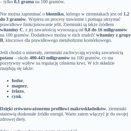
– tylko
0,1 grama
na 100 gramów.
Nie można zapominać o
błonniku
, którego w ziemniakach jest od
1,2
do 3 gramów
. Wspiera on procesy trawienne i pomaga utrzymać
prawidłowe funkcjonowanie jelit. Ziemniaki są także źródłem
witaminy C
, z jej zawartością wynoszącą od
9,8 do 16 miligramów
na 100 gramów. Dodatkowo można w nich znaleźć
witaminy z grupy
B
, kluczowe dla prawidłowego metabolizmu komórkowego.
Jeśli chodzi o minerały, ziemniaki zachwycają wysoką zawartością
potasu
– około
400-443 miligramów
na 100 gramów, co ma
pozytywny wpływ na regulację ciśnienia krwi. W ich składzie
znajdują się także:
fosfor
,
magnez
,
żelazo
,
cynk
.
Dzięki zrównoważonemu profilowi makroskładników
, ziemniaki
stanowią doskonałe źródło energii. Warto zatem włączyć je do swojej
zdrowej diety.