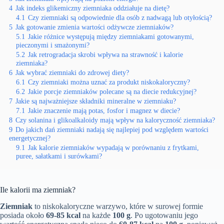
4
Jak indeks glikemiczny ziemniaka oddziałuje na dietę?
4.1
Czy ziemniaki są odpowiednie dla osób z nadwagą lub otyłością?
5
Jak gotowanie zmienia wartości odżywcze ziemniaków?
5.1
Jakie różnice występują między ziemniakami gotowanymi,
pieczonymi i smażonymi?
5.2
Jak retrogradacja skrobi wpływa na strawność i kalorie
ziemniaka?
6
Jak wybrać ziemniaki do zdrowej diety?
6.1
Czy ziemniaki można uznać za produkt niskokaloryczny?
6.2
Jakie porcje ziemniaków polecane są na diecie redukcyjnej?
7
Jakie są najważniejsze składniki mineralne w ziemniaku?
7.1
Jakie znaczenie mają potas, fosfor i magnez w diecie?
8
Czy solanina i glikoalkaloidy mają wpływ na kaloryczność ziemniaka?
9
Do jakich dań ziemniaki nadają się najlepiej pod względem wartości
energetycznej?
9.1
Jak kalorie ziemniaków wypadają w porównaniu z frytkami,
puree, sałatkami i surówkami?
Ile kalorii ma ziemniak?
Ziemniak
to niskokaloryczne warzywo, które w surowej formie
posiada około
69-85 kcal
na każde
100 g
. Po ugotowaniu jego