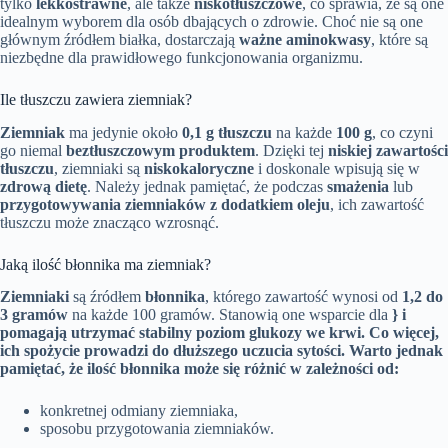
tylko
lekkostrawne
, ale także
niskotłuszczowe
, co sprawia, że są one
idealnym wyborem dla osób dbających o zdrowie. Choć nie są one
głównym źródłem białka, dostarczają
ważne aminokwasy
, które są
niezbędne dla prawidłowego funkcjonowania organizmu.
Ile tłuszczu zawiera ziemniak?
Ziemniak
ma jedynie około
0,1 g tłuszczu
na każde
100 g
, co czyni
go niemal
beztłuszczowym produktem
. Dzięki tej
niskiej zawartości
tłuszczu
, ziemniaki są
niskokaloryczne
i doskonale wpisują się w
zdrową dietę
. Należy jednak pamiętać, że podczas
smażenia
lub
przygotowywania ziemniaków z dodatkiem oleju
, ich zawartość
tłuszczu może znacząco wzrosnąć.
Jaką ilość błonnika ma ziemniak?
Ziemniaki
są źródłem
błonnika
, którego zawartość wynosi od
1,2 do
3 gramów
na każde 100 gramów. Stanowią one wsparcie dla
} i
pomagają utrzymać stabilny poziom
glukozy we krwi
. Co więcej,
ich spożycie prowadzi do dłuższego uczucia
sytości
. Warto jednak
pamiętać, że ilość błonnika może się różnić w zależności od:
konkretnej odmiany ziemniaka,
sposobu przygotowania ziemniaków.