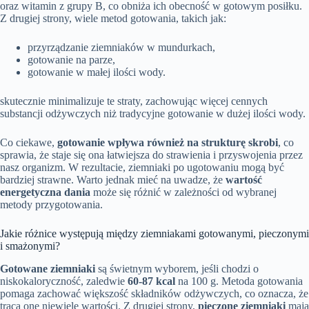
oraz witamin z grupy B, co obniża ich obecność w gotowym posiłku.
Z drugiej strony, wiele metod gotowania, takich jak:
przyrządzanie ziemniaków w mundurkach,
gotowanie na parze,
gotowanie w małej ilości wody.
skutecznie minimalizuje te straty, zachowując więcej cennych
substancji odżywczych niż tradycyjne gotowanie w dużej ilości wody.
Co ciekawe,
gotowanie wpływa również na strukturę skrobi
, co
sprawia, że staje się ona łatwiejsza do strawienia i przyswojenia przez
nasz organizm. W rezultacie, ziemniaki po ugotowaniu mogą być
bardziej strawne. Warto jednak mieć na uwadze, że
wartość
energetyczna dania
może się różnić w zależności od wybranej
metody przygotowania.
Jakie różnice występują między ziemniakami gotowanymi, pieczonymi
i smażonymi?
Gotowane ziemniaki
są świetnym wyborem, jeśli chodzi o
niskokaloryczność, zaledwie
60-87 kcal
na 100 g. Metoda gotowania
pomaga zachować większość składników odżywczych, co oznacza, że
tracą one niewiele wartości. Z drugiej strony,
pieczone ziemniaki
mają