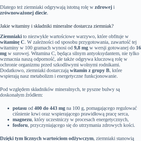
Dlatego też ziemniaki odgrywają istotną rolę w
zdrowej
i
zrównoważonej diecie
.
Jakie witaminy i składniki mineralne dostarcza ziemniak?
Ziemniaki
to niezwykle wartościowe warzywo, które obfituje w
witaminę C
. W zależności od sposobu przygotowania, zawartość tej
witaminy w 100 gramach wynosi od
9,8 mg
w wersji gotowanej do
16
mg
w surowej. Witamina C, będąca silnym antyoksydantem, nie tylko
wzmacnia naszą odporność, ale także odgrywa kluczową rolę w
ochronie organizmu przed szkodliwymi wolnymi rodnikami.
Dodatkowo, ziemniaki dostarczają
witamin z grupy B
, które
wspierają nasz metabolizm i energetyczne funkcjonowanie.
Pod względem składników mineralnych, te pyszne bulwy są
doskonałym źródłem:
potasu
od
400 do 443 mg
na 100 g, pomagającego regulować
ciśnienie krwi oraz wspierającego prawidłową pracę serca,
magnezu
, który uczestniczy w procesach energetycznych,
fosforu
, przyczyniającego się do utrzymania zdrowych kości.
Dzięki tym licznych wartościom odżywczym
, ziemniaki stanowią