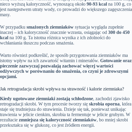
nieco wyższą kaloryczność, wynoszącą około
90-93 kcal
na 100 g, co
jest następstwem utraty wody, co prowadzi do większego zagęszczenia
masy.
W przypadku
smażonych ziemniaków
sytuacja wygląda zupełnie
inaczej – ich kaloryczność znacznie wzrasta, osiągając od
300 do 450
kcal
na 100 g. Ta istotna różnica wynika z ich zdolności do
wchłaniania tłuszczu podczas smażenia.
Warto również podkreślić, że sposób przygotowania ziemniaków ma
istotny wpływ na ich zawartość witamin i minerałów.
Gotowanie oraz
pieczenie zazwyczaj pozwalają zachować więcej wartości
odżywczych w porównaniu do smażenia, co czyni je zdrowszymi
opcjami.
Jak retrogradacja skrobi wpływa na strawność i kalorie ziemniaka?
Kiedy ugotowane ziemniaki zostają schłodzone
, zachodzi zjawisko
retrogradacji skrobi. W tym procesie tworzy się
skrobia oporna
, która
staje się trudniejsza do strawienia. Dzieje się tak, ponieważ unikając
trawienia w jelicie cienkim, skrobia ta fermentuje w jelicie grubym. W
rezultacie
zmniejsza się kaloryczność ziemniaków
, bo mniej skrobi
przekształca się w glukozę, co jest źródłem energii.