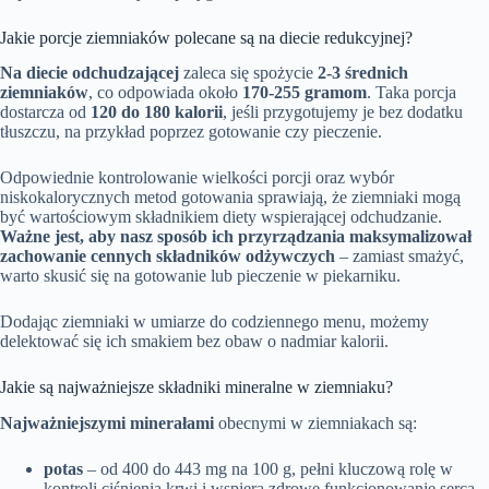
Jakie porcje ziemniaków polecane są na diecie redukcyjnej?
Na diecie odchudzającej
zaleca się spożycie
2-3 średnich
ziemniaków
, co odpowiada około
170-255 gramom
. Taka porcja
dostarcza od
120 do 180 kalorii
, jeśli przygotujemy je bez dodatku
tłuszczu, na przykład poprzez gotowanie czy pieczenie.
Odpowiednie kontrolowanie wielkości porcji oraz wybór
niskokalorycznych metod gotowania sprawiają, że ziemniaki mogą
być wartościowym składnikiem diety wspierającej odchudzanie.
Ważne jest, aby nasz sposób ich przyrządzania maksymalizował
zachowanie cennych składników odżywczych
– zamiast smażyć,
warto skusić się na gotowanie lub pieczenie w piekarniku.
Dodając ziemniaki w umiarze do codziennego menu, możemy
delektować się ich smakiem bez obaw o nadmiar kalorii.
Jakie są najważniejsze składniki mineralne w ziemniaku?
Najważniejszymi minerałami
obecnymi w ziemniakach są:
potas
– od 400 do 443 mg na 100 g, pełni kluczową rolę w
kontroli ciśnienia krwi i wspiera zdrowe funkcjonowanie serca,