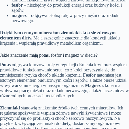
fosfor
– niezbędny do produkcji energii oraz budowy kości i
zębów,
magnez
– odgrywa istotną rolę w pracy mięśni oraz układu
nerwowego.
Dzięki tym cennym minerałom ziemniaki stają się zdrowym
elementem diety.
Mają szczególne znaczenie dla kondycji układu
krążenia i wspierają prawidłowy metabolizm organizmu.
Jakie znaczenie mają potas, fosfor i magnez w diecie?
Potas
odgrywa kluczową rolę w regulacji ciśnienia krwi oraz wspiera
prawidłowe funkcjonowanie serca, co z kolei przyczynia się do
zmniejszenia ryzyka chorób układu krążenia.
Fosfor
natomiast jest
istotnym elementem budulcowym kości i zębów, a także bierze udział
w wytwarzaniu energii w naszym organizmie.
Magnez
z kolei ma
wpływ na pracę mięśni oraz układu nerwowego, a także uczestniczy w
różnorodnych procesach metabolicznych.
Ziemniaki
stanowią znakomite źródło tych cennych minerałów. Ich
regularne spożywanie wspiera zdrowe nawyki żywieniowe i może
przyczynić się do profilaktyki chorób sercowo-naczyniowych. Na
przykład, włączając ziemniaki do diety, dostarczamy organizmowi
niezbędne składniki odżywcze, co pozytywnie wpływa na nasze