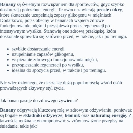
Banany
są świetnym rozwiązaniem dla sportowców, gdyż szybko
dostarczają potrzebnej energii. Te owoce zawierają
proste cukry
,
które skutecznie uzupełniają zapasy glikogenu w mięśniach.
Dodatkowo, potas obecny w bananach wspiera zdrowe
funkcjonowanie mięśni i przyspiesza proces regeneracji po
intensywnym wysiłku. Stanowią one zdrową przekąskę, która
doskonale sprawdza się zarówno przed, w trakcie, jak i po treningu.
szybkie dostarczanie energii,
uzupełnianie zapasów glikogenu,
wspieranie zdrowego funkcjonowania mięśni,
przyspieszanie regeneracji po wysiłku,
idealna do spożycia przed, w trakcie i po treningu.
Nic więc dziwnego, że cieszą się dużą popularnością wśród osób
prowadzących aktywny styl życia.
Jak banan pasuje do zdrowego żywienia?
Banany
odgrywają kluczową rolę w zdrowym odżywianiu, ponieważ
są bogate w
składniki odżywcze
,
błonnik
oraz
naturalną energię
. Z
łatwością można je wkomponować w zrównoważone przepisy na
śniadanie, takie jak: