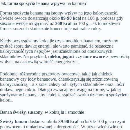
Jak forma spożycia banana wpływa na kalorie?
Forma spożycia banana ma istotny wpływ na jego kaloryczność.
Świeże owoce dostarczają około
89-90 kcal
na 100 g, podczas gdy
suszone wersje mogą mieć aż
360 kcal
na 100 g. Jak to możliwe?
Proces suszenia skutecznie koncentruje naturalne cukry.
Kiedy przyrządzamy koktajle czy smoothie z bananem, możemy
zyskać sporą dawkę energii, ale warto pamiętać, że ostateczna
kaloryczność tych napojów jest uzależniona od dodatkowych
składników. Na przykład,
mleko
,
jogurt
czy
inne owoce
z pewnością
wpłyną na całkowitą wartość energetyczną.
Podobnie, różnorodne przetwory owocowe, takie jak chlebek
bananowy czy lody bananowe, charakteryzują się zróżnicowaną
kalorycznością. Ta z kolei zależy od użytych składników oraz ilości
dodawanego cukru. Dlatego zwracajmy uwagę na formę, w jakiej
spożywamy banany, aby lepiej zarządzać swoim dziennym spożyciem
kalorii.
Banan świeży, suszony, w koktajlu i smoothie
Świeży banan
dostarcza około
89-90 kcal
na każde 100 g, co czyni
go owocem o umiarkowanej kaloryczności. W przeciwieństwie do