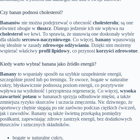
Czy banan podnosi cholesterol?
Bananów
nie można podejrzewać o obecność
cholesterolu
; są one
również ubogie w
tłuszcz
. Dlatego jedzenie ich nie wpływa na
cholesterol
we krwi. To sprawia, że stanowią one doskonały wybór
dla układu
sercowo-naczyniowego
. Co więcej,
banany
wpasowują
się idealnie w zasady
zdrowego odżywiania
. Dzięki nim możemy
wspierać właściwy
profil lipidowy
, co przynosi
korzyści zdrowotne
.
Kiedy warto wybrać banana jako źródło energii?
Banany
to wspaniały sposób na szybkie uzupełnienie energii,
szczególnie przed lub po treningu. Te owoce, bogate w naturalne
cukry, błyskawicznie podnoszą poziom energii, co pozytywnie
wpływa na wydolność i przyspiesza regenerację. Co więcej,
wysoka
zawartość potasu
w bananach sprzyja odbudowie mięśni, a także
zmniejsza ryzyko skurczów i uczucia zmęczenia. Nic dziwnego, że
sportowcy chętnie sięgają po nie zarówno podczas ciężkich ćwiczeń,
jak i zawodów. Banany są także świetną przekąską pomiędzy
posiłkami, zapewniając zdrowy zastrzyk energii, bez dodatkowych
tłuszczów i sztucznych składników.
bogate w naturalne cukry,