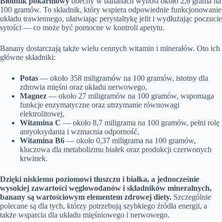
Błonnik pokarmowy
obecny w bananach wynosi około 2,6 grama na
100 gramów. To składnik, który wspiera odpowiednie funkcjonowanie
układu trawiennego, ułatwiając perystaltykę jelit i wydłużając poczucie
sytości — co może być pomocne w kontroli apetytu.
Banany dostarczają także wielu cennych witamin i minerałów. Oto ich
główne składniki:
Potas
— około 358 miligramów na 100 gramów, istotny dla
zdrowia mięśni oraz układu nerwowego,
Magnez
— około 27 miligramów na 100 gramów, wspomaga
funkcje enzymatyczne oraz utrzymanie równowagi
elektrolitowej,
Witamina C
— około 8,7 miligrama na 100 gramów, pełni rolę
antyoksydanta i wzmacnia odporność,
Witamina B6
— około 0,37 miligrama na 100 gramów,
kluczowa dla metabolizmu białek oraz produkcji czerwonych
krwinek.
Dzięki niskiemu poziomowi tłuszczu i białka, a jednocześnie
wysokiej zawartości węglowodanów i składników mineralnych,
banany są wartościowym elementem zdrowej diety.
Szczególnie
polecane są dla tych, którzy potrzebują szybkiego źródła energii, a
także wsparcia dla układu mięśniowego i nerwowego.