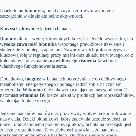
Dzięki temu
banany
są praktycznym i zdrowym wyborem,
szczególnie w długie dni pełne aktywności.
Korzyści zdrowotne jedzenia banana
Banany
oferują szereg zdrowotnych korzyści. Przede wszystkim, ich
wysoka zawartość błonnika
wspomaga prawidłowe trawienie i
skutecznie zapobiega zaparciom. Zawarty w nich
potas
odgrywa
kluczową rolę w regulacji pracy mięśni oraz układu nerwowego, co z
kolei ułatwia utrzymanie
prawidłowego ciśnienia krwi
oraz
właściwego funkcjonowania serca.
Dodatkowo,
magnez
w bananach przyczynia się do efektywnego
metabolizmu energetycznego i pomaga radzić sobie z uczuciem
zmęczenia.
Witamina C
działa wzmacniająco na naszą odporność,
natomiast
witamina B6
bierze udział w produkcji neuroprzekaźników,
wspierając funkcję mózgu.
Jedzenie bananów ma również pozytywny wpływ na kontrolowanie
masy ciała. Dzięki błonnikowi, który zapewnia uczucie sytości na
dłużej, oraz stabilnemu poziomowi glukozy, ochota na przekąski jest
znacznie ograniczona. Te właściwości sprawiają, że banany są
doskonałym wyborem dla każdego, kto dba o swoje zdrowie.