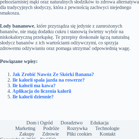
pełnoziarnistej mąki oraz naturalnych słodzików to zdrowa alternatywa
dla tradycyjnych słodyczy, która z pewnością zachwyci niejednego
smakosza.
Lody bananowe
, które przyrządza się jedynie z zamrożonych
bananów, nie mają dodatku cukru i stanowią świetny wybór na
niskokaloryczną przekąskę. Te przepisy doskonale łączą naturalną
słodycz bananów z ich wartościami odżywczymi, co sprzyja
zdrowemu odżywianiu oraz pomaga utrzymać odpowiednią wagę.
Powiązane wpisy:
Jak Zrobić Nawóz Ze Skórki Banana?
Ile kalorii spala jazda na rowerze?
Ile kalorii ma kawa?
Aplikacja do liczenia kalorii
Ile kalorii dziennie?
Dom i Ogród
Doradztwo
Edukacja
Marketing
Podróże
Rozrywka
Technologie
Zakupy
Zdrowie
Pliki cookies
Kontakt