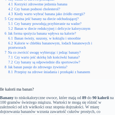
4.1
Korzyści zdrowotne jedzenia banana
4.2
Czy banan podnosi cholesterol?
4.3
Kiedy warto wybrać banana jako źródło energii?
5
Czy można jeść banany na diecie odchudzającej?
5.1
Czy banany powodują przybieranie na wadze?
5.2
Banan w diecie redukcyjnej i deficycie kalorycznym
6
Jak forma spożycia banana wpływa na kalorie?
6.1
Banan świeży, suszony, w koktajlu i smoothie
6.2
Kalorie w chlebku bananowym, lodach bananowych i
przetworach
7
Na co zwrócić uwagę wybierając i jedząc banany?
7.1
Czy warto jeść skórkę lub końcówki banana?
7.2
Czy banany są odpowiednie dla sportowców?
8
Jak banan pasuje do zdrowego żywienia?
8.1
Przepisy na zdrowe śniadania i przekąski z bananem
Ile kalorii ma banan?
Banany
to niskokaloryczne owoce, które mają od
89
do
90 kalorii
na
100 gramów świeżego miąższu. Wartości te mogą się różnić w
zależności od ich wielkości oraz stopnia dojrzałości. W miarę
dojrzewania bananów wzrasta zawartość cukrów prostych, co