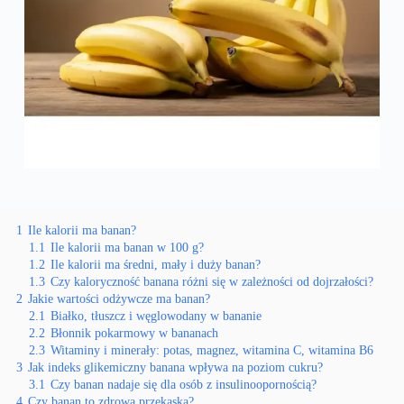
1
Ile kalorii ma banan?
1.1
Ile kalorii ma banan w 100 g?
1.2
Ile kalorii ma średni, mały i duży banan?
1.3
Czy kaloryczność banana różni się w zależności od dojrzałości?
2
Jakie wartości odżywcze ma banan?
2.1
Białko, tłuszcz i węglowodany w bananie
2.2
Błonnik pokarmowy w bananach
2.3
Witaminy i minerały: potas, magnez, witamina C, witamina B6
3
Jak indeks glikemiczny banana wpływa na poziom cukru?
3.1
Czy banan nadaje się dla osób z insulinoopornością?
4
Czy banan to zdrowa przekąska?