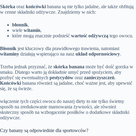
Skórka
oraz
końcówki
banana są nie tylko jadalne, ale także obfitują
w cenne składniki odżywcze. Znajdziemy w nich:
błonnik
,
wiele
witamin
,
które mogą znacznie podnieść
wartość odżywczą
tego owocu.
Błonnik
jest kluczowy dla prawidłowego trawienia, natomiast
witaminy
działają wspierająco na nasz
układ odpornościowy
.
Trzeba jednak przyznać, że
skórka banana
może być dość gorzka w
smaku. Dlatego warto ją dokładnie umyć przed spożyciem, aby
pozbyć się ewentualnych
pestycydów
oraz
zanieczyszczeń
.
Końcówki
banana również są jadalne, choć ważne jest, aby upewnić
się, że są świeże.
włączenie tych części owocu do naszej diety to nie tylko świetny
sposób na zredukowanie marnowania żywności, ale również
skuteczny sposób na wzbogacenie posiłków o dodatkowe składniki
odżywcze.
Czy banany są odpowiednie dla sportowców?