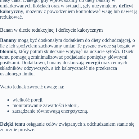
masy ciała. Dlatego, gdy wprowadzimy do diety banany w
umiarkowanych ilościach oraz w sytuacji, gdy utrzymujemy
deficyt
kaloryczny
, możemy z powodzeniem kontrolować wagę lub nawet ją
redukować.
Banan w diecie redukcyjnej i deficycie kalorycznym
Banany
mogą być doskonałym dodatkiem do diety odchudzającej, o
ile z ich spożyciem zachowamy umiar. Te pyszne owoce są bogate w
błonnik
, który potrafi skutecznie wpłynąć na uczucie sytości. Dzięki
temu pomagają zminimalizować podjadanie pomiędzy głównymi
posiłkami. Dodatkowo, banany dostarczają
energii
oraz cennych
składników odżywczych, a ich kaloryczność nie przekracza
ustalonego limitu.
Warto jednak zwrócić uwagę na:
wielkość porcji,
monitorowanie zawartości kalorii,
zarządzanie równowagą energetyczną.
Dzięki temu
osiąganie celów związanych z odchudzaniem stanie się
znacznie prostsze.