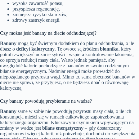
wysoka zawartość potasu,
przyspiesza regenerację,
zmniejsza ryzyko skurczów,
zdrowy zastrzyk energii.
Czy można jeść banany na diecie odchudzającej?
Banany
mogą być świetnym dodatkiem do planu odchudzania, o ile
dbasz o
deficyt kaloryczny
. Te owoce są źródłem
błonnika
, który
potrafi zwiększyć uczucie sytości i wspiera kontrolowanie łaknienia,
co sprzyja redukcji masy ciała. Warto jednak pamiętać, aby
uwzględnić kalorie pochodzące z bananów w swoim codziennym
bilansie energetycznym. Nadmiar energii może prowadzić do
niepożądanego przyrostu wagi. Mimo to, sama obecność bananów w
diecie nie sprawi, że przytyjesz, o ile będziesz dbać o równowagę
kaloryczną.
Czy banany powodują przybieranie na wadze?
Banany
same w sobie nie powodują przyrostu masy ciała, o ile ich
konsumpcja mieści się w ramach całkowitego zapotrzebowania
kalorycznego organizmu. Kluczowym czynnikiem wpływającym na
zmiany w wadze jest
bilans energetyczny
– gdy dostarczamy
organizmowi więcej kalorii, niż potrzebuje, dochodzi do zwiększenia