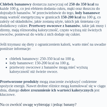
Chlebek bananowy
dostarcza zazwyczaj od
250 do 350 kcal
na
każde 100 g, co jest efektem dodania cukru, mąki oraz tłuszczu do
dojrzałych bananów. W przeciwieństwie do tego,
lody bananowe
mają wartość energetyczną w granicach
150-200 kcal
na 100 g, co
zależy od składników, jakie zostaną użyte, takich jak śmietana czy
dodatkowy cukier.
Przetwory owocowe z bananów
, takie jak musy i
dżemy, mają różnorodną kaloryczność, często wyższą niż świeżych
owoców, ponieważ do wielu z nich dodaje się cukier.
Jeśli trzymasz się diety z ograniczeniem kalorii, warto mieć na uwadze
poniższe informacje:
chlebek bananowy: 250-350 kcal na 100 g,
lody bananowe: 150-200 kcal na 100 g,
przetwory owocowe z bananów mogą mieć wyższą
kaloryczność niż świeże owoce.
Przetworzone produkty
mogą znaczenie zwiększyć codzienne
spożycie energii. Nawet drobne różnice mogą kumulować się w ciągu
dnia, dlatego
dobre zrozumienie ich wartości kalorycznych
jest
kluczowe.
Na co zwrócić uwagę wybierając i jedząc banany?