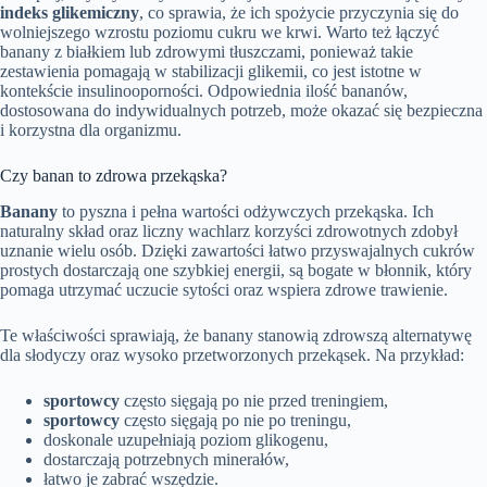
indeks glikemiczny
, co sprawia, że ich spożycie przyczynia się do
wolniejszego wzrostu poziomu cukru we krwi. Warto też łączyć
banany z białkiem lub zdrowymi tłuszczami, ponieważ takie
zestawienia pomagają w stabilizacji glikemii, co jest istotne w
kontekście insulinooporności. Odpowiednia ilość bananów,
dostosowana do indywidualnych potrzeb, może okazać się bezpieczna
i korzystna dla organizmu.
Czy banan to zdrowa przekąska?
Banany
to pyszna i pełna wartości odżywczych przekąska. Ich
naturalny skład oraz liczny wachlarz korzyści zdrowotnych zdobył
uznanie wielu osób. Dzięki zawartości łatwo przyswajalnych cukrów
prostych dostarczają one szybkiej energii, są bogate w błonnik, który
pomaga utrzymać uczucie sytości oraz wspiera zdrowe trawienie.
Te właściwości sprawiają, że banany stanowią zdrowszą alternatywę
dla słodyczy oraz wysoko przetworzonych przekąsek. Na przykład:
sportowcy
często sięgają po nie przed treningiem,
sportowcy
często sięgają po nie po treningu,
doskonale uzupełniają poziom glikogenu,
dostarczają potrzebnych minerałów,
łatwo je zabrać wszędzie.