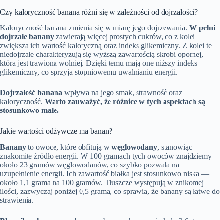
Czy kaloryczność banana różni się w zależności od dojrzałości?
Kaloryczność banana zmienia się w miarę jego dojrzewania.
W pełni
dojrzałe banany
zawierają więcej prostych cukrów, co z kolei
zwiększa ich wartość kaloryczną oraz indeks glikemiczny. Z kolei te
niedojrzałe charakteryzują się wyższą zawartością skrobi opornej,
która jest trawiona wolniej. Dzięki temu mają one niższy indeks
glikemiczny, co sprzyja stopniowemu uwalnianiu energii.
Dojrzałość banana
wpływa na jego smak, strawność oraz
kaloryczność.
Warto zauważyć, że różnice w tych aspektach są
stosunkowo małe.
Jakie wartości odżywcze ma banan?
Banany
to owoce, które obfitują w
węglowodany
, stanowiąc
znakomite źródło energii. W 100 gramach tych owoców znajdziemy
około 23 gramów węglowodanów, co szybko pozwala na
uzupełnienie energii. Ich zawartość białka jest stosunkowo niska —
około 1,1 grama na 100 gramów. Tłuszcze występują w znikomej
ilości, zazwyczaj poniżej 0,5 grama, co sprawia, że banany są łatwe do
strawienia.