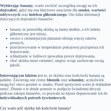
Wybierając banany
, warto zwrócić szczególną uwagę na ich
dojrzałość
, gdyż ma ona kluczowe znaczenie dla
smaku
,
wartości
odżywczych
oraz
indeksu glikemicznego
. Oto kilka informacji
dotyczących dojrzałości bananów:
banany ze jasnożółtą skórką są mniej słodkie, a ich indeks
glikemiczny jest niższy,
owoce z ciemniejszymi plamami oferują więcej cukrów
prostych,
przechowywanie w temperaturze pokojowej przyspiesza ich
dojrzewanie,
schładzanie w lodówce spowalnia proces dojrzewania,
choć skórka może ciemnieć, miąższ wciąż zachowuje swoją
jakość.
Interesującym faktem
jest to, że skórka oraz końcówki banana są
jadalne. Zawierają one cenny
błonnik
oraz
witaminy
, aczkolwiek
mogą być nieco gorzkie w smaku. Przed spożyciem warto je dokładnie
umyć. Dbanie o te detale pomoże w podjęciu świadomej decyzji
podczas zakupu bananów, co pozwala na lepsze dopasowanie ich do
indywidualnych potrzeb żywieniowych
.
Czy warto jeść skórkę lub końcówki banana?