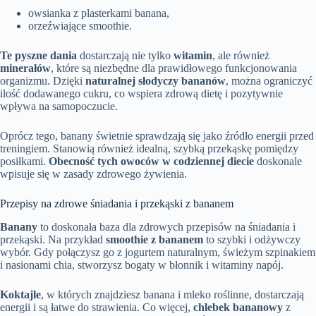
owsianka z plasterkami banana,
orzeźwiające smoothie.
Te pyszne dania
dostarczają nie tylko
witamin
, ale również
minerałów
, które są niezbędne dla prawidłowego funkcjonowania
organizmu. Dzięki
naturalnej słodyczy bananów
, można ograniczyć
ilość dodawanego cukru, co wspiera zdrową dietę i pozytywnie
wpływa na samopoczucie.
Oprócz tego, banany świetnie sprawdzają się jako źródło energii przed
treningiem. Stanowią również idealną, szybką przekąskę pomiędzy
posiłkami.
Obecność tych owoców w codziennej diecie
doskonale
wpisuje się w zasady zdrowego żywienia.
Przepisy na zdrowe śniadania i przekąski z bananem
Banany
to doskonała baza dla zdrowych przepisów na śniadania i
przekąski. Na przykład
smoothie z bananem
to szybki i odżywczy
wybór. Gdy połączysz go z jogurtem naturalnym, świeżym szpinakiem
i nasionami chia, stworzysz bogaty w błonnik i witaminy napój.
Koktajle
, w których znajdziesz banana i mleko roślinne, dostarczają
energii i są łatwe do strawienia. Co więcej,
chlebek bananowy
z