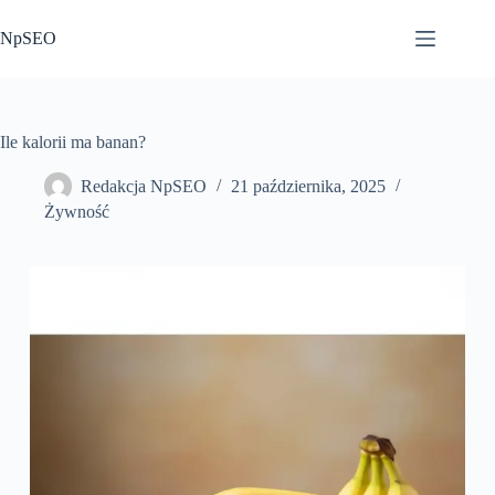
Przejdź
do
NpSEO
treści
Ile kalorii ma banan?
Redakcja NpSEO
21 października, 2025
Żywność