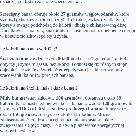
oznacza, że dostarczają one więcej energii.
Przeciętny banan oferuje około
27 gramów węglowodanów
, które
stanowią kluczowe źródło energii. To istotne, zwłaszcza dla tych,
którzy z uwagą podchodzą do kalorii i dbają o zbilansowaną dietę.
Dodatkowo, banany są znakomitym sposobem na uzupełnienie energii
w kontekście zdrowego stylu życia.
Ile kalorii ma banan w 100 g?
Świeży banan
zawiera około
89-90 kcal
na 100 gramów. Ta liczba
dotyczy jedynie miąższu, bez skórki, i odnosi się do różnych stopni
dojrzałości owoców.
Wartość energetyczna
jest kluczowa przy
szacowaniu kalorii w porcjach banana.
Ile kalorii ma średni, mały i duży banan?
Mały banan
waży zaledwie
100 gramów
i dostarcza około
89
kalorii
. Natomiast średniej wielkości banan o wadze
120 gramów
to
już około
116 kcal
. Jeśli sięgniesz po
dużego banana
, który waży
około
150 gramów
, otrzymasz około
135 kalorii
. Można
zaobserwować, że ilość energii w bananie wzrasta w miarę
zwiększania się jego masy. To ułatwia planowanie energetycznej
wartości posiłków.