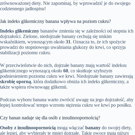
zrównoważonej diety. Nie zapominaj, by wprowadzić je do swojego
codziennego jadłospisu!
Jak indeks glikemiczny banana wpływa na poziom cukru?
Indeks glikemiczny
bananów zmienia się w zależności od stopnia ich
dojrzałości. Zielone, niedojrzałe banany cechują się niskim
wskaźnikiem, wynoszącym około
31
. Oznacza to, że ich spożycie
prowadzi do stopniowego uwalniania glukozy do krwi, co sprzyja
stabilizacji poziomu cukru.
W przeciwieństwie do nich, dojrzałe banany mają wartość indeksu
glikemicznego wynoszącą około
60
, co skutkuje szybszym
podniesieniem poziomu cukru we krwi. Niedojrzałe banany zawierają
skrobię oporną
, która dodatkowo obniża ich indeks glikemiczny, a
także wspiera równowagę glikemii.
Podczas wyboru banana warto zwrócić uwagę na jego dojrzałość, aby
lepiej kontrolować tempo wzrostu stężenia cukru we krwi po posiłku.
Czy banan nadaje się dla osób z insulinoopornością?
Osoby z insulinoopornością
mogą włączać
banany
do swojej diety,
ale lepiej, aby wybierały te mniej dojrzałe. Takie owoce mają niższy