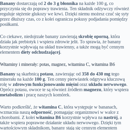
Banany
dostarczają od
2 do 3 g błonnika
na każde 100 g, co
przyczynia się do poprawy trawienia. Ten składnik odżywczy również
reguluje stężenie glukozy we krwi. Dzięki niemu możesz czuć się syty
przez dłuższy czas, co z kolei ogranicza pokusy podjadania pomiędzy
posiłkami.
Co ciekawe, niedojrzałe banany zawierają
skrobię oporną
, która
działa jak prebiotyk i wspiera zdrowie jelit. To sprawia, że banany
korzystnie wpływają na układ trawienny, a także mogą być cennym
elementem
diety odchudzającej
.
Witaminy i minerały: potas, magnez, witamina C, witamina B6
Banany
są skarbnicą
potasu
, zawierając od
358 do 430 mg
tego
minerału na każde
100 g
. Ten cenny pierwiastek odgrywa kluczową
rolę w
zdrowym funkcjonowaniu mięśni
oraz
układu nerwowego
.
Oprócz potasu, owoce te są również źródłem
magnezu
, który wspiera
metabolizm
i pracę naszych komórek.
Warto podkreślić, że
witamina C
, która występuje w bananach,
wzmacnia naszą
odporność
, pomagając organizmowi w walce z
chorobami. Z kolei
witamina B6
korzystnie wpływa na
nastrój
, a
także wspiera poprawne działanie układu nerwowego. Dzięki tym
wartościowym składnikom, banany stają się cennym elementem