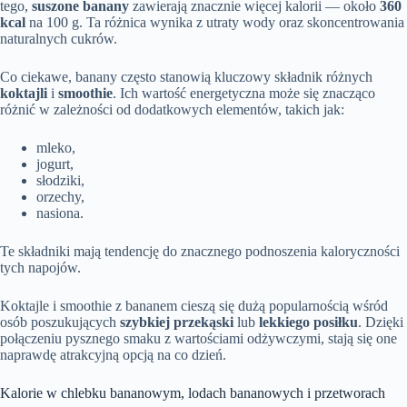
tego,
suszone banany
zawierają znacznie więcej kalorii — około
360
kcal
na 100 g. Ta różnica wynika z utraty wody oraz skoncentrowania
naturalnych cukrów.
Co ciekawe, banany często stanowią kluczowy składnik różnych
koktajli
i
smoothie
. Ich wartość energetyczna może się znacząco
różnić w zależności od dodatkowych elementów, takich jak:
mleko,
jogurt,
słodziki,
orzechy,
nasiona.
Te składniki mają tendencję do znacznego podnoszenia kaloryczności
tych napojów.
Koktajle i smoothie z bananem cieszą się dużą popularnością wśród
osób poszukujących
szybkiej przekąski
lub
lekkiego posiłku
. Dzięki
połączeniu pysznego smaku z wartościami odżywczymi, stają się one
naprawdę atrakcyjną opcją na co dzień.
Kalorie w chlebku bananowym, lodach bananowych i przetworach