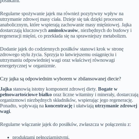
posiłkami.
Regularne spożywanie jajek ma również pozytywny wpływ na
utrzymanie zdrowej masy ciała. Dzieje się tak dzięki procesom
anabolicznym, które wspierają zachowanie masy mięśniowej. Jajka
dostarczają kluczowych
aminokwasów
, niezbędnych do budowy i
regeneracji mięśni, co przekłada się na sprawniejszy metabolizm.
Dodanie jajek do codziennych posiłków stanowi krok w stronę
zdrowego stylu życia. Sprzyja to łatwiejszemu osiągnięciu i
utrzymaniu odpowiedniej wagi oraz właściwej równowagi
energetycznej w organizmie.
Czy jajka są odpowiednim wyborem w zbilansowanej diecie?
Jajka
stanowią istotny komponent zdrowej diety.
Bogate w
pełnowartościowe białko
oraz liczne witaminy i minerały, dostarczają
organizmowi niezbędnych składników, wspierając jego regenerację.
Ponadto, wpływają na
koncentrację
i ułatwiają
utrzymanie zdrowej
wagi
.
Regularne włączanie jajek do posiłków, zwłaszcza w połączeniu z:
produktami pełnoziarnistymi,