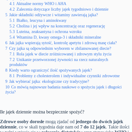
4.1
Aktualne normy WHO i AHA
4.2
Zalecenia dotyczące liczby jajek tygodniowo i dziennie
5
Jakie składniki odżywcze i witaminy zawierają jajka?
5.1
Białko, leucyna i aminokwasy
5.2
Cholina i jej wpływ na koncentrację oraz regenerację
5.3
Luteina, zeaksantyna i ochrona wzroku
5.4
Witamina D, kwasy omega-3 i składniki mineralne
6
Jak jajka wspierają sytość, kontrolę apetytu i zdrową masę ciała?
7
Czy jajka są odpowiednim wyborem w zbilansowanej diecie?
7.1
Rola jajek w diecie zróżnicowanej i zdrowym stylu życia
7.2
Unikanie przetworzonej żywności na rzecz naturalnych
produktów
8
Kiedy warto ograniczyć ilość spożywanych jajek?
8.1
Problemy z cholesterolem i indywidualne czynniki zdrowotne
9
Jak wybierać jajka: ekologiczne czy tradycyjne?
10
Co mówią najnowsze badania naukowe o spożyciu jajek i długości
życia?
Ile jajek dziennie można bezpiecznie spożyć?
Zdrowe osoby dorosłe
mogą zjadać od
jednego do dwóch jajek
dziennie
, co w skali tygodnia daje nam od
7 do 12 jajek
. Takie ilości