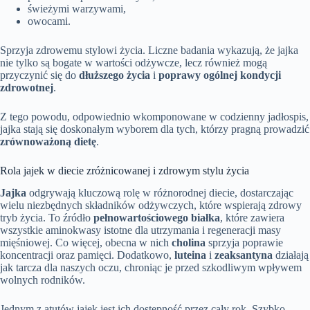
świeżymi warzywami,
owocami.
Sprzyja zdrowemu stylowi życia. Liczne badania wykazują, że jajka
nie tylko są bogate w wartości odżywcze, lecz również mogą
przyczynić się do
dłuższego życia
i
poprawy ogólnej kondycji
zdrowotnej
.
Z tego powodu, odpowiednio wkomponowane w codzienny jadłospis,
jajka stają się doskonałym wyborem dla tych, którzy pragną prowadzić
zrównoważoną dietę
.
Rola jajek w diecie zróżnicowanej i zdrowym stylu życia
Jajka
odgrywają kluczową rolę w różnorodnej diecie, dostarczając
wielu niezbędnych składników odżywczych, które wspierają zdrowy
tryb życia. To źródło
pełnowartościowego białka
, które zawiera
wszystkie aminokwasy istotne dla utrzymania i regeneracji masy
mięśniowej. Co więcej, obecna w nich
cholina
sprzyja poprawie
koncentracji oraz pamięci. Dodatkowo,
luteina
i
zeaksantyna
działają
jak tarcza dla naszych oczu, chroniąc je przed szkodliwym wpływem
wolnych rodników.
Jednym z atutów jajek jest ich dostępność przez cały rok. Szybko