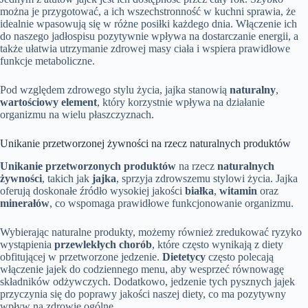
można je przygotować, a ich wszechstronność w kuchni sprawia, że
idealnie wpasowują się w różne posiłki każdego dnia. Włączenie ich
do naszego jadłospisu pozytywnie wpływa na dostarczanie energii, a
także ułatwia utrzymanie zdrowej masy ciała i wspiera prawidłowe
funkcje metaboliczne.
Pod względem zdrowego stylu życia, jajka stanowią
naturalny
,
wartościowy element
, który korzystnie wpływa na działanie
organizmu na wielu płaszczyznach.
Unikanie przetworzonej żywności na rzecz naturalnych produktów
Unikanie przetworzonych produktów
na rzecz
naturalnych
żywności
, takich jak
jajka
, sprzyja zdrowszemu stylowi życia. Jajka
oferują doskonałe źródło wysokiej jakości
białka
,
witamin
oraz
minerałów
, co wspomaga prawidłowe funkcjonowanie organizmu.
Wybierając naturalne produkty, możemy również zredukować ryzyko
wystąpienia
przewlekłych chorób
, które często wynikają z diety
obfitującej w przetworzone jedzenie.
Dietetycy
często polecają
włączenie jajek do codziennego menu, aby wesprzeć równowagę
składników odżywczych. Dodatkowo, jedzenie tych pysznych jajek
przyczynia się do poprawy jakości naszej diety, co ma pozytywny
wpływ na zdrowie ogólne.