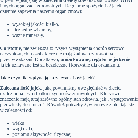
w pełni wpisują się w
zalecenia dietetyków
oraz stanowiska
WHO
i
innych organizacji zdrowotnych. Regularne spożycie 1-2 jajek
dziennie zapewnia naszemu organizmowi:
wysokiej jakości białko,
niezbędne witaminy,
ważne minerały.
Co istotne
, nie zwiększa to ryzyka wystąpienia chorób sercowo-
naczyniowych u osób, które nie mają żadnych zdrowotnych
przeciwwskazań. Dodatkowo,
umiarkowane, regularne jedzenie
jajek
uznawane jest za bezpieczne i korzystne dla organizmu.
Jakie czynniki wpływają na zalecaną ilość jajek?
Zalecana ilość jajek
, jaką powinniśmy uwzględniać w diecie,
uzależniona jest od kilku czynników zdrowotnych. Kluczowe
znaczenie mają tutaj zarówno ogólny stan zdrowia, jak i występowanie
przewlekłych schorzeń. Również potrzeby żywieniowe zmieniają się
w zależności od:
wieku,
wagi ciała,
poziomu aktywności fizycznej.