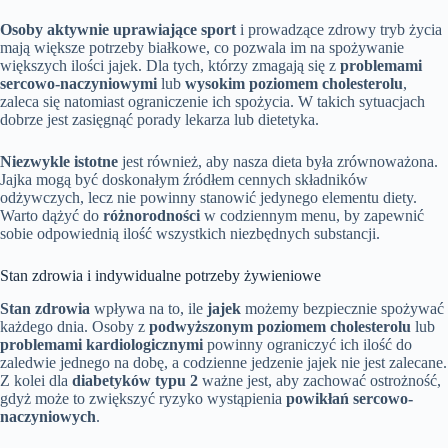
Osoby aktywnie uprawiające sport
i prowadzące zdrowy tryb życia
mają większe potrzeby białkowe, co pozwala im na spożywanie
większych ilości jajek. Dla tych, którzy zmagają się z
problemami
sercowo-naczyniowymi
lub
wysokim poziomem cholesterolu
,
zaleca się natomiast ograniczenie ich spożycia. W takich sytuacjach
dobrze jest zasięgnąć porady lekarza lub dietetyka.
Niezwykle istotne
jest również, aby nasza dieta była zrównoważona.
Jajka mogą być doskonałym źródłem cennych składników
odżywczych, lecz nie powinny stanowić jedynego elementu diety.
Warto dążyć do
różnorodności
w codziennym menu, by zapewnić
sobie odpowiednią ilość wszystkich niezbędnych substancji.
Stan zdrowia i indywidualne potrzeby żywieniowe
Stan zdrowia
wpływa na to, ile
jajek
możemy bezpiecznie spożywać
każdego dnia. Osoby z
podwyższonym poziomem cholesterolu
lub
problemami kardiologicznymi
powinny ograniczyć ich ilość do
zaledwie jednego na dobę, a codzienne jedzenie jajek nie jest zalecane.
Z kolei dla
diabetyków typu 2
ważne jest, aby zachować ostrożność,
gdyż może to zwiększyć ryzyko wystąpienia
powikłań sercowo-
naczyniowych
.