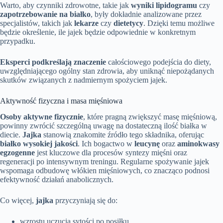
Warto, aby czynniki zdrowotne, takie jak
wyniki lipidogramu
czy
zapotrzebowanie na białko
, były dokładnie analizowane przez
specjalistów, takich jak
lekarze
czy
dietetycy
. Dzięki temu możliwe
będzie określenie, ile jajek będzie odpowiednie w konkretnym
przypadku.
Eksperci podkreślają znaczenie
całościowego podejścia do diety,
uwzględniającego ogólny stan zdrowia, aby uniknąć niepożądanych
skutków związanych z nadmiernym spożyciem jajek.
Aktywność fizyczna i masa mięśniowa
Osoby aktywne fizycznie
, które pragną zwiększyć masę mięśniową,
powinny zwrócić szczególną uwagę na dostateczną ilość białka w
diecie.
Jajka
stanowią znakomite źródło tego składnika, oferując
białko wysokiej jakości
. Ich bogactwo w
leucynę
oraz
aminokwasy
egzogenne
jest kluczowe dla procesów syntezy mięśni oraz
regeneracji po intensywnym treningu. Regularne spożywanie jajek
wspomaga odbudowę włókien mięśniowych, co znacząco podnosi
efektywność działań anabolicznych.
Co więcej,
jajka
przyczyniają się do:
wzrostu uczucia sytości po posiłku,