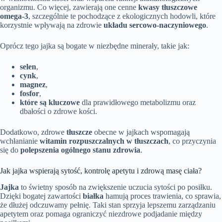
organizmu. Co więcej, zawierają one cenne
kwasy tłuszczowe
omega-3
, szczególnie te pochodzące z ekologicznych hodowli, które
korzystnie wpływają na zdrowie
układu sercowo-naczyniowego
.
Oprócz tego jajka są bogate w niezbędne minerały, takie jak:
selen
,
cynk
,
magnez
,
fosfor
,
które są kluczowe
dla prawidłowego metabolizmu oraz
dbałości o zdrowe kości.
Dodatkowo, zdrowe
tłuszcze
obecne w jajkach wspomagają
wchłanianie
witamin rozpuszczalnych w tłuszczach
, co przyczynia
się do
polepszenia ogólnego stanu zdrowia
.
Jak jajka wspierają sytość, kontrolę apetytu i zdrową masę ciała?
Jajka
to świetny sposób na zwiększenie uczucia sytości po posiłku.
Dzięki bogatej zawartości
białka
hamują proces trawienia, co sprawia,
że dłużej odczuwamy pełnię. Taki stan sprzyja lepszemu zarządzaniu
apetytem oraz pomaga ograniczyć niezdrowe podjadanie między