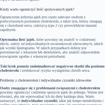
Kiedy warto ograniczyć ilość spożywanych jajek?
Ograniczenie jedzenia jajek jest często zalecane osobom z
podwyższonym poziomem cholesterolu, a także tym, którzy zmagają
się z chorobami serca, cukrzycą typu 2 czy przewlekłymi stanami
zapalnymi.
Optymalna ilość jajek
, które powinny się znaleźć w codziennej
diecie, zależy od indywidualnych uwarunkowań zdrowotnych, takich
jak wyniki lipidogramu. W takich przypadkach dobrze jest
porozmawiać z lekarzem lub dietetykiem, aby znaleźć odpowiednie
rozwiązanie zgodne z własnymi potrzebami.
Taki krok pomoże zminimalizować negatywne skutki dla poziomu
cholesterolu
i zredukować ryzyko wystąpienia chorób serca.
Problemy z cholesterolem i indywidualne czynniki zdrowotne
Osoby zmagające się z problemami związanymi z cholesterolem
powinny ograniczyć codzienne spożycie jajek do jednego. Ważne jest
również, aby nie wprowadzać ich do diety każdego dnia. Warto
zaznaczyć, że
indywidualne czynniki
, takie jak tempo metabolizmu i
ogólny stan zdrowia, mają znaczenie w tym, jak organizm reaguje na