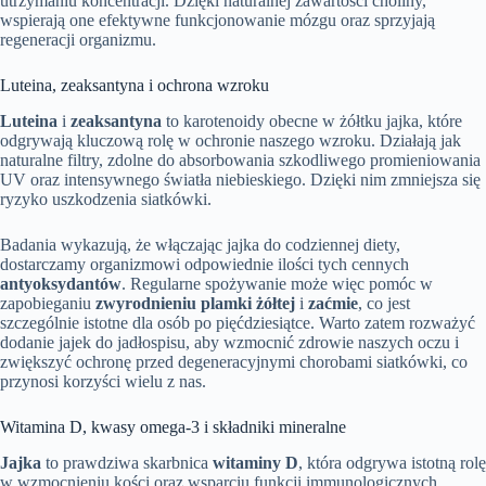
utrzymaniu koncentracji. Dzięki naturalnej zawartości choliny,
wspierają one efektywne funkcjonowanie mózgu oraz sprzyjają
regeneracji organizmu.
Luteina, zeaksantyna i ochrona wzroku
Luteina
i
zeaksantyna
to karotenoidy obecne w żółtku jajka, które
odgrywają kluczową rolę w ochronie naszego wzroku. Działają jak
naturalne filtry, zdolne do absorbowania szkodliwego promieniowania
UV oraz intensywnego światła niebieskiego. Dzięki nim zmniejsza się
ryzyko uszkodzenia siatkówki.
Badania wykazują, że włączając jajka do codziennej diety,
dostarczamy organizmowi odpowiednie ilości tych cennych
antyoksydantów
. Regularne spożywanie może więc pomóc w
zapobieganiu
zwyrodnieniu plamki żółtej
i
zaćmie
, co jest
szczególnie istotne dla osób po pięćdziesiątce. Warto zatem rozważyć
dodanie jajek do jadłospisu, aby wzmocnić zdrowie naszych oczu i
zwiększyć ochronę przed degeneracyjnymi chorobami siatkówki, co
przynosi korzyści wielu z nas.
Witamina D, kwasy omega-3 i składniki mineralne
Jajka
to prawdziwa skarbnica
witaminy D
, która odgrywa istotną rolę
w wzmocnieniu kości oraz wsparciu funkcji immunologicznych