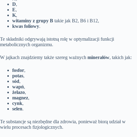
D
,
E
,
K
,
witaminy z grupy B
takie jak B2, B6 i B12,
kwas foliowy
.
Te składniki odgrywają istotną rolę w optymalizacji funkcji
metabolicznych organizmu.
W jajkach znajdziemy także szereg ważnych
minerałów
, takich jak:
fosfor
,
potas
,
sód
,
wapń
,
żelazo
,
magnez
,
cynk
,
selen
.
Te substancje są niezbędne dla zdrowia, ponieważ biorą udział w
wielu procesach fizjologicznych.