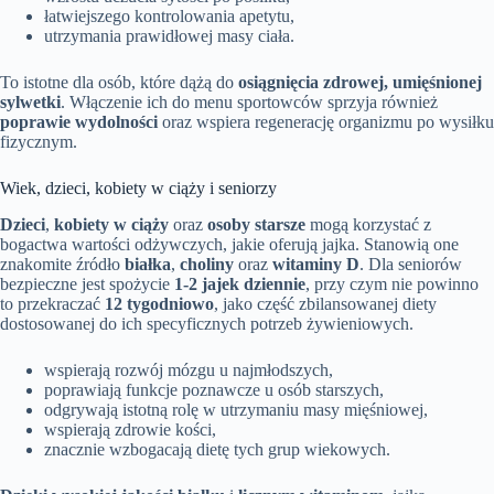
łatwiejszego kontrolowania apetytu,
utrzymania prawidłowej masy ciała.
To istotne dla osób, które dążą do
osiągnięcia zdrowej, umięśnionej
sylwetki
. Włączenie ich do menu sportowców sprzyja również
poprawie wydolności
oraz wspiera regenerację organizmu po wysiłku
fizycznym.
Wiek, dzieci, kobiety w ciąży i seniorzy
Dzieci
,
kobiety w ciąży
oraz
osoby starsze
mogą korzystać z
bogactwa wartości odżywczych, jakie oferują jajka. Stanowią one
znakomite źródło
białka
,
choliny
oraz
witaminy D
. Dla seniorów
bezpieczne jest spożycie
1-2 jajek dziennie
, przy czym nie powinno
to przekraczać
12 tygodniowo
, jako część zbilansowanej diety
dostosowanej do ich specyficznych potrzeb żywieniowych.
wspierają rozwój mózgu u najmłodszych,
poprawiają funkcje poznawcze u osób starszych,
odgrywają istotną rolę w utrzymaniu masy mięśniowej,
wspierają zdrowie kości,
znacznie wzbogacają dietę tych grup wiekowych.