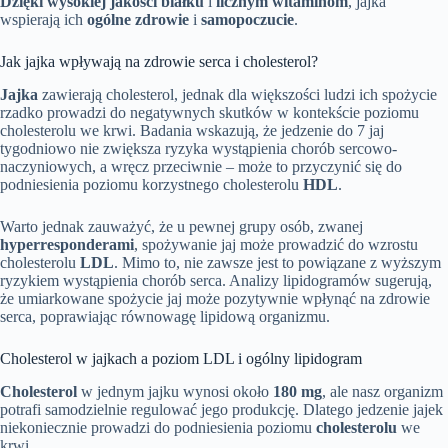
Dzięki wysokiej jakości białku
i
licznym witaminom
, jajka
wspierają ich
ogólne zdrowie
i
samopoczucie
.
Jak jajka wpływają na zdrowie serca i cholesterol?
Jajka
zawierają cholesterol, jednak dla większości ludzi ich spożycie
rzadko prowadzi do negatywnych skutków w kontekście poziomu
cholesterolu we krwi. Badania wskazują, że jedzenie do 7 jaj
tygodniowo nie zwiększa ryzyka wystąpienia chorób sercowo-
naczyniowych, a wręcz przeciwnie – może to przyczynić się do
podniesienia poziomu korzystnego cholesterolu
HDL
.
Warto jednak zauważyć, że u pewnej grupy osób, zwanej
hyperresponderami
, spożywanie jaj może prowadzić do wzrostu
cholesterolu
LDL
. Mimo to, nie zawsze jest to powiązane z wyższym
ryzykiem wystąpienia chorób serca. Analizy lipidogramów sugerują,
że umiarkowane spożycie jaj może pozytywnie wpłynąć na zdrowie
serca, poprawiając równowagę lipidową organizmu.
Cholesterol w jajkach a poziom LDL i ogólny lipidogram
Cholesterol
w jednym jajku wynosi około
180 mg
, ale nasz organizm
potrafi samodzielnie regulować jego produkcję. Dlatego jedzenie jajek
niekoniecznie prowadzi do podniesienia poziomu
cholesterolu
we
krwi.