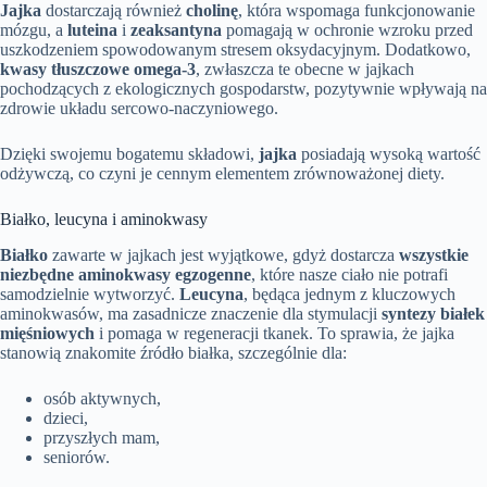
Jajka
dostarczają również
cholinę
, która wspomaga funkcjonowanie
mózgu, a
luteina
i
zeaksantyna
pomagają w ochronie wzroku przed
uszkodzeniem spowodowanym stresem oksydacyjnym. Dodatkowo,
kwasy tłuszczowe omega-3
, zwłaszcza te obecne w jajkach
pochodzących z ekologicznych gospodarstw, pozytywnie wpływają na
zdrowie układu sercowo-naczyniowego.
Dzięki swojemu bogatemu składowi,
jajka
posiadają wysoką wartość
odżywczą, co czyni je cennym elementem zrównoważonej diety.
Białko, leucyna i aminokwasy
Białko
zawarte w jajkach jest wyjątkowe, gdyż dostarcza
wszystkie
niezbędne aminokwasy egzogenne
, które nasze ciało nie potrafi
samodzielnie wytworzyć.
Leucyna
, będąca jednym z kluczowych
aminokwasów, ma zasadnicze znaczenie dla stymulacji
syntezy białek
mięśniowych
i pomaga w regeneracji tkanek. To sprawia, że jajka
stanowią znakomite źródło białka, szczególnie dla:
osób aktywnych,
dzieci,
przyszłych mam,
seniorów.