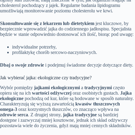
cholesterol pochodzący z jajek. Regularne badania lipidogramu
umożliwiają monitorowanie poziomu cholesterolu we krwi.
Skonsultowanie się z lekarzem lub dietetykiem
jest kluczowe, by
bezpiecznie wprowadzić jajka do codziennego jadłospisu. Specjalista
będzie w stanie odpowiednio dostosować ich ilość, biorąc pod uwagę:
indywidualne potrzeby,
profilaktykę chorób sercowo-naczyniowych.
Dbaj o swoje zdrowie
i podejmuj świadome decyzje dotyczące diety.
Jak wybierać jajka: ekologiczne czy tradycyjne?
Wybór pomiędzy
jajkami ekologicznymi
a
tradycyjnymi
często
opiera się na ich
wartości odżywczej
oraz osobistych gustach.
Jajka
ekologiczne
pochodzą od kur, które są hodowane w sposób naturalny.
Charakteryzują się wyższą zawartością
kwasów tłuszczowych
omega-3
oraz korzystnych tłuszczów, co znacząco wpływa na
zdrowie serca
. Z drugiej strony,
jajka tradycyjne
są bardziej
dostępne i zazwyczaj mniej kosztowne, jednak ich skład odżywczy
pozostawia wiele do życzenia, gdyż mają mniej cennych składników.