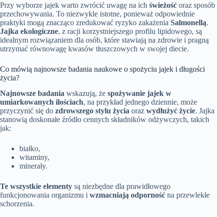
Przy wyborze jajek warto zwrócić uwagę na ich
świeżość
oraz sposób
przechowywania. To niezwykle istotne, ponieważ odpowiednie
praktyki mogą znacząco zredukować ryzyko zakażenia
Salmonellą
.
Jajka ekologiczne
, z racji korzystniejszego profilu lipidowego, są
idealnym rozwiązaniem dla osób, które stawiają na zdrowie i pragną
utrzymać równowagę kwasów tłuszczowych w swojej diecie.
Co mówią najnowsze badania naukowe o spożyciu jajek i długości
życia?
Najnowsze badania
wskazują, że
spożywanie jajek w
umiarkowanych ilościach
, na przykład jednego dziennie, może
przyczynić się do
zdrowszego stylu życia
oraz
wydłużyć życie
. Jajka
stanowią doskonałe źródło cennych składników odżywczych, takich
jak:
białko,
witaminy,
minerały.
Te wszystkie elementy
są niezbędne dla prawidłowego
funkcjonowania organizmu i
wzmacniają odporność
na przewlekłe
schorzenia.