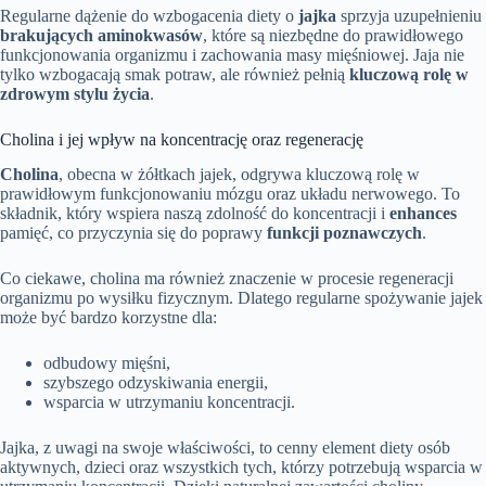
Regularne dążenie do wzbogacenia diety o
jajka
sprzyja uzupełnieniu
brakujących aminokwasów
, które są niezbędne do prawidłowego
funkcjonowania organizmu i zachowania masy mięśniowej. Jaja nie
tylko wzbogacają smak potraw, ale również pełnią
kluczową rolę w
zdrowym stylu życia
.
Cholina i jej wpływ na koncentrację oraz regenerację
Cholina
, obecna w żółtkach jajek, odgrywa kluczową rolę w
prawidłowym funkcjonowaniu mózgu oraz układu nerwowego. To
składnik, który wspiera naszą zdolność do koncentracji i
enhances
pamięć, co przyczynia się do poprawy
funkcji poznawczych
.
Co ciekawe, cholina ma również znaczenie w procesie regeneracji
organizmu po wysiłku fizycznym. Dlatego regularne spożywanie jajek
może być bardzo korzystne dla:
odbudowy mięśni,
szybszego odzyskiwania energii,
wsparcia w utrzymaniu koncentracji.
Jajka, z uwagi na swoje właściwości, to cenny element diety osób
aktywnych, dzieci oraz wszystkich tych, którzy potrzebują wsparcia w