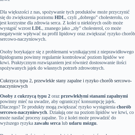
Dla większości z nas, spożywanie tych produktów może przyczynić
się do zwiększenia poziomu
HDL
, czyli „dobrego” cholesterolu, co
jest korzystne dla zdrowia serca. Z kolei u niektórych osób może
wystąpić wzrost
LDL
, znanego jako „zły” cholesterol, co może
negatywnie wpływać na profil lipidowy oraz zwiększać ryzyko chorób
sercowo-naczyniowych.
Osoby borykające się z problemami wynikającymi z nieprawidłowego
lipidogramu powinny regularnie kontrolować poziom lipidów we
krwi. Praktycznym rozwiązaniem jest również dostosowanie ilości
spożywanych jajek do własnych potrzeb zdrowotnych.
Cukrzyca typu 2, przewlekłe stany zapalne i ryzyko chorób sercowo-
naczyniowych
Osoby z cukrzycą typu 2
oraz
przewlekłymi stanami zapalnymi
powinny mieć na uwadze, aby ograniczyć konsumpcję jajek.
Dlaczego? Te produkty mogą zwiększać ryzyko wystąpienia
chorób
sercowo-naczyniowych
. Działają one na poziom lipidów we krwi, co
może nasilać procesy zapalne. To z kolei może prowadzić do
wyższego ryzyka
zawału serca
lub
udaru mózgu
.