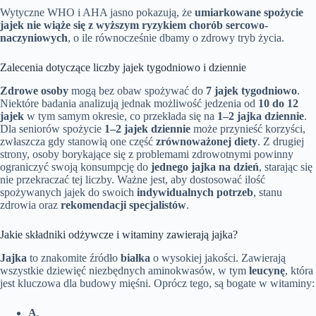
Wytyczne WHO i AHA jasno pokazują, że
umiarkowane spożycie
jajek nie wiąże się z wyższym ryzykiem chorób sercowo-
naczyniowych
, o ile równocześnie dbamy o zdrowy tryb życia.
Zalecenia dotyczące liczby jajek tygodniowo i dziennie
Zdrowe osoby
mogą bez obaw spożywać do
7 jajek tygodniowo
.
Niektóre badania analizują jednak możliwość jedzenia od
10 do 12
jajek
w tym samym okresie, co przekłada się na
1–2 jajka dziennie
.
Dla seniorów spożycie
1–2 jajek dziennie
może przynieść korzyści,
zwłaszcza gdy stanowią one część
zrównoważonej diety
. Z drugiej
strony, osoby borykające się z problemami zdrowotnymi powinny
ograniczyć swoją konsumpcję do
jednego jajka na dzień
, starając się
nie przekraczać tej liczby. Ważne jest, aby dostosować ilość
spożywanych jajek do swoich
indywidualnych potrzeb
, stanu
zdrowia oraz
rekomendacji specjalistów
.
Jakie składniki odżywcze i witaminy zawierają jajka?
Jajka
to znakomite źródło
białka
o wysokiej jakości. Zawierają
wszystkie dziewięć niezbędnych aminokwasów, w tym
leucynę
, która
jest kluczowa dla budowy mięśni. Oprócz tego, są bogate w witaminy:
A
,