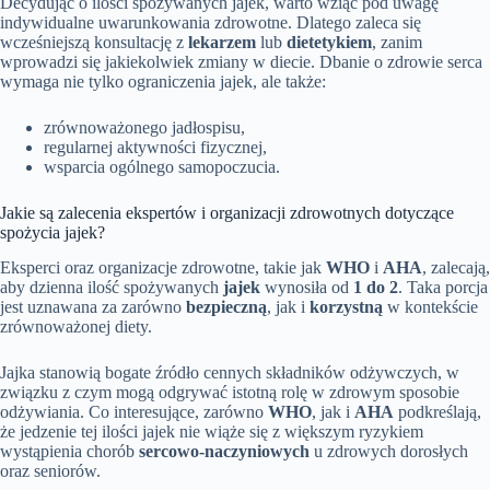
Decydując o ilości spożywanych jajek, warto wziąć pod uwagę
indywidualne uwarunkowania zdrowotne. Dlatego zaleca się
wcześniejszą konsultację z
lekarzem
lub
dietetykiem
, zanim
wprowadzi się jakiekolwiek zmiany w diecie. Dbanie o zdrowie serca
wymaga nie tylko ograniczenia jajek, ale także:
zrównoważonego jadłospisu,
regularnej aktywności fizycznej,
wsparcia ogólnego samopoczucia.
Jakie są zalecenia ekspertów i organizacji zdrowotnych dotyczące
spożycia jajek?
Eksperci oraz organizacje zdrowotne, takie jak
WHO
i
AHA
, zalecają,
aby dzienna ilość spożywanych
jajek
wynosiła od
1 do 2
. Taka porcja
jest uznawana za zarówno
bezpieczną
, jak i
korzystną
w kontekście
zrównoważonej diety.
Jajka stanowią bogate źródło cennych składników odżywczych, w
związku z czym mogą odgrywać istotną rolę w zdrowym sposobie
odżywiania. Co interesujące, zarówno
WHO
, jak i
AHA
podkreślają,
że jedzenie tej ilości jajek nie wiąże się z większym ryzykiem
wystąpienia chorób
sercowo-naczyniowych
u zdrowych dorosłych
oraz seniorów.