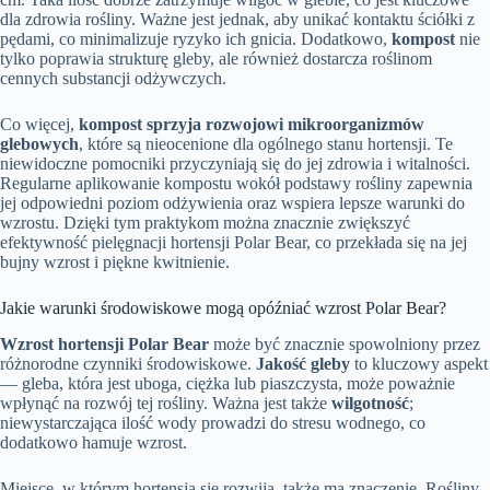
dla zdrowia rośliny. Ważne jest jednak, aby unikać kontaktu ściółki z
pędami, co minimalizuje ryzyko ich gnicia. Dodatkowo,
kompost
nie
tylko poprawia strukturę gleby, ale również dostarcza roślinom
cennych substancji odżywczych.
Co więcej,
kompost sprzyja rozwojowi mikroorganizmów
glebowych
, które są nieocenione dla ogólnego stanu hortensji. Te
niewidoczne pomocniki przyczyniają się do jej zdrowia i witalności.
Regularne aplikowanie kompostu wokół podstawy rośliny zapewnia
jej odpowiedni poziom odżywienia oraz wspiera lepsze warunki do
wzrostu. Dzięki tym praktykom można znacznie zwiększyć
efektywność pielęgnacji hortensji Polar Bear, co przekłada się na jej
bujny wzrost i piękne kwitnienie.
Jakie warunki środowiskowe mogą opóźniać wzrost Polar Bear?
Wzrost hortensji Polar Bear
może być znacznie spowolniony przez
różnorodne czynniki środowiskowe.
Jakość gleby
to kluczowy aspekt
— gleba, która jest uboga, ciężka lub piaszczysta, może poważnie
wpłynąć na rozwój tej rośliny. Ważna jest także
wilgotność
;
niewystarczająca ilość wody prowadzi do stresu wodnego, co
dodatkowo hamuje wzrost.
Miejsce, w którym hortensja się rozwija, także ma znaczenie. Rośliny