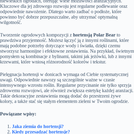
niewielkich ogrodach, oferując wiele możliwości aranżacyjnych.
Kluczowe dla jej zdrowego rozwoju jest regularne podlewanie oraz
odpowiednie nawożenie. Dlatego warto zadbać o podłoże, które
powinno być dobrze przepuszczalne, aby utrzymać optymalną
wilgotność.
Tworzenie ogrodowych kompozycji z
hortensją Polar Bear
to
prawdziwa przyjemność. Możesz łączyć ją z innymi roślinami, które
mają podobne potrzeby dotyczące wody i światła, dzięki czemu
stworzysz harmonijne i efektowne zestawienia. Na przykład, świetnym
pomysłem są kombinacje z bylinami, takimi jak jeżówki, lub z innymi
krzewami, które wniosą różnorodność kolorów i tekstur.
Pielęgnacja hortensji w donicach wymaga od Ciebie systematycznej
uwagi. Odpowiednie nawozy są szczególnie ważne w czasie
intensywnego wzrostu roślin. Regularne przycinanie nie tylko sprzyja
zdrowemu rozwojowi, ale również zwiększa estetykę każdej aranżacji.
Takie dekoracyjne zestawienia mogą dodać do przestrzeni żywe
kolory, a także stać się stałym elementem zieleni w Twoim ogrodzie.
Powiązane wpisy:
Jaka ziemia do hortensji?
Kiedy przesadzać hortensje?