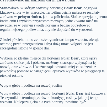
Czy stanowisko ma znaczenie dla tempa wzrostu?
Stanowisko
, w którym sadzimy hortensję
Polar Bear
, odgrywa
kluczową rolę w jej wzroście. Ta roślina osiąga najlepsze rezultaty
zarówno w
pełnym słońcu
, jak i w
półcieniu
. Słońce sprzyja bujnemu
kwitnieniu i szybkim przyrostom rocznym, jednak warto mieć na
uwadze, że w pełnym świetle hortensja będzie potrzebować
regularniejszego podlewania, aby nie dopuścić do wysuszenia.
Z kolei półcień, mimo że może ograniczać tempo wzrostu, oferuje
ochronę przed przegrzaniem i zbyt dużą utratą wilgoci, co jest
szczególnie istotne w gorące dni.
Wybierając idealne miejsce dla hortensji
Polar Bear
, które łączy
zarówno słońce, jak i półcień, możemy znacząco wpłynąć na jej
rozwój oraz zdrowie. Uważne zaplanowanie miejsca sadzenia z
pewnością pomoże w osiągnięciu lepszych wyników w pielęgnacji tej
pięknej rośliny.
Wpływ gleby i podłoża na rozwój rośliny
Wpływ gleby i podłoża na rozwój hortensji
Polar Bear
jest kluczowy.
Te czynniki determinują zarówno kondycję rośliny, jak i jej tempo
wzrostu. Najlepsza gleba dla tych hortensji powinna być: