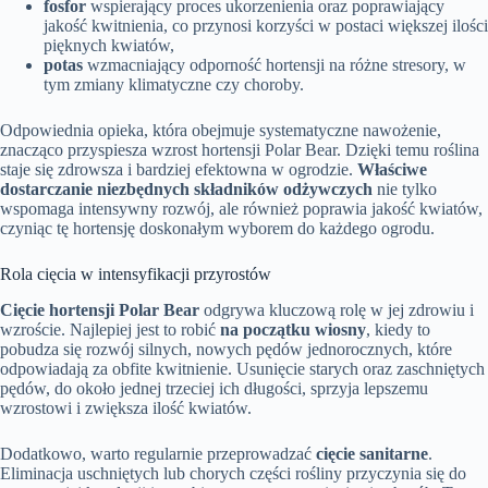
fosfor
wspierający proces ukorzenienia oraz poprawiający
jakość kwitnienia, co przynosi korzyści w postaci większej ilości
pięknych kwiatów,
potas
wzmacniający odporność hortensji na różne stresory, w
tym zmiany klimatyczne czy choroby.
Odpowiednia opieka, która obejmuje systematyczne nawożenie,
znacząco przyspiesza wzrost hortensji Polar Bear. Dzięki temu roślina
staje się zdrowsza i bardziej efektowna w ogrodzie.
Właściwe
dostarczanie niezbędnych składników odżywczych
nie tylko
wspomaga intensywny rozwój, ale również poprawia jakość kwiatów,
czyniąc tę hortensję doskonałym wyborem do każdego ogrodu.
Rola cięcia w intensyfikacji przyrostów
Cięcie hortensji Polar Bear
odgrywa kluczową rolę w jej zdrowiu i
wzroście. Najlepiej jest to robić
na początku wiosny
, kiedy to
pobudza się rozwój silnych, nowych pędów jednorocznych, które
odpowiadają za obfite kwitnienie. Usunięcie starych oraz zaschniętych
pędów, do około jednej trzeciej ich długości, sprzyja lepszemu
wzrostowi i zwiększa ilość kwiatów.
Dodatkowo, warto regularnie przeprowadzać
cięcie sanitarne
.
Eliminacja uschniętych lub chorych części rośliny przyczynia się do