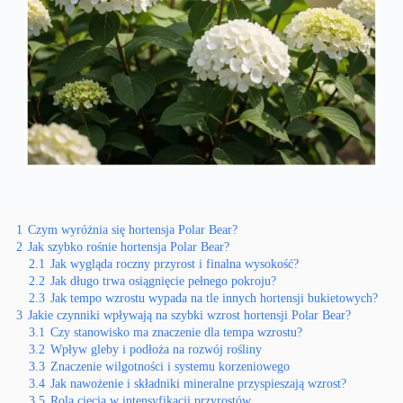
1
Czym wyróżnia się hortensja Polar Bear?
2
Jak szybko rośnie hortensja Polar Bear?
2.1
Jak wygląda roczny przyrost i finalna wysokość?
2.2
Jak długo trwa osiągnięcie pełnego pokroju?
2.3
Jak tempo wzrostu wypada na tle innych hortensji bukietowych?
3
Jakie czynniki wpływają na szybki wzrost hortensji Polar Bear?
3.1
Czy stanowisko ma znaczenie dla tempa wzrostu?
3.2
Wpływ gleby i podłoża na rozwój rośliny
3.3
Znaczenie wilgotności i systemu korzeniowego
3.4
Jak nawożenie i składniki mineralne przyspieszają wzrost?
3.5
Rola cięcia w intensyfikacji przyrostów