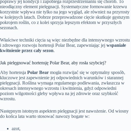
poprawy jej kondycji i zapobiega rozprzestrzenianiu się chorób. To
nieodłączny element pielęgnacji. Systematyczne formowanie krzewu
korzystnie wpływa nie tylko na jego wygląd, ale również na przyrosty
w kolejnych latach. Dobrze przeprowadzone cięcie skutkuje gęstszym
pokrojem roślin, co z kolei sprzyja lepszym efektom w przyszłych
sezonach.
Właściwe techniki cięcia są więc niezbędne dla intensywnego wzrostu
i zdrowego rozwoju hortensji Polar Bear, zapewniając jej
wspaniałe
kwitnienie przez cały sezon
.
Jak pielęgnować hortensję Polar Bear, aby rosła szybciej?
Aby hortensja
Polar Bear
mogła rozwijać się w optymalny sposób,
kluczowe jest zapewnienie jej odpowiednich warunków i starannej
pielęgnacji. Roślina wymaga regularnego podlewania, zwłaszcza w
okresach intensywnego wzrostu i kwitnienia, gdyż odpowiedni
poziom wilgotności gleby wpływa na jej zdrowie oraz szybkość
wzrostu.
Następnym istotnym aspektem pielęgnacji jest nawożenie. Od wiosny
do końca lata warto stosować nawozy bogate w:
azot,