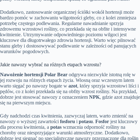
Dodatkowo, zastosowanie organicznej ściółki wokół hortensji może
bardzo pomóc w zachowaniu wilgotności gleby, co z kolei zmniejsza
potrzebę częstego podlewania. Regularne nawadnianie sprzyja
zdrowemu wzrostowi rośliny, co przekłada się na obfite i intensywne
kwitnienie. Utrzymywanie odpowiedniego poziomu wilgoci jest
kluczowe dla długotrwałego zdrowia hortensji. Warto więc pilnować
stanu gleby i dostosowywać podlewanie w zależności od panujących
warunków pogodowych.
Jakie nawozy wybrać na różnych etapach wzrostu?
Nawożenie hortensji Polar Bear
odgrywa niezwykle istotną rolę w
jej rozwoju na różnych etapach życia. Wiosną oraz wczesnym latem
warto sięgać po nawozy bogate w
azot
, który sprzyja wzrostowi liści i
pędów, co z kolei przekłada się na obfity wzrost rośliny. Na przykład,
dobrze jest stosować nawozy z oznaczeniem
NPK
, gdzie azot znajduje
się na pierwszym miejscu.
Gdy nadchodzi czas kwitnienia, zazwyczaj latem, warto zmienić na
nawozy o wyższej zawartości
fosforu
i
potasu
.
Fosfor
jest kluczowy
dla procesu kwitnienia, a
potas
wzmacnia odporność rośliny na
choroby oraz niesprzyjające warunki atmosferyczne. Dodatkowo,
dobrze jest sięgnąć po specjalistyczne nawozy przeznaczone dla roślin