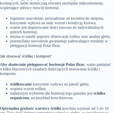
kwitnących, które dostarczają również niezbędne mikroelementy,
wspierające zdrowy rozwój hortensji.
regularne nawożenie, prowadzone od kwietnia do sierpnia,
korzystnie wpływa na stały wzrost i kondycję krzewu,
ważne jest dopasowanie ilości nawozu do indywidualnych
potrzeb hortensji,
można to ustalić poprzez obserwację rośliny oraz analizę gleby,
przemyślane nawożenie gwarantuje zadowalające rezultaty w
pielęgnacji hortensji Polar Bear.
Jak stosować ściółkę i kompost?
Aby skutecznie pielęgnować hortensje Polar Bear
, warto pamiętać
o kilku kluczowych zasadach dotyczących stosowania ściółki i
kompostu.
ściółkowanie
korzystnie wpływa na jakość gleby,
wspiera wzrost rośliny,
najlepszym wyborem dla hortensji tego gatunku jest
ściółka
organiczna
, na przykład kora drzewna.
Optymalna grubość warstwy ściółki
powinna wynosić od 5 do 10
cm. Taka ilość dobrze zatrzymuje wilgoć w glebie, co jest kluczowe