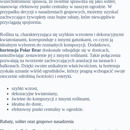
wszechstronność sprawia, że świetnie sprawdza się jako soliter,
stanowiąc efektowny punkt centralny w naszym ogrodzie. W
przypadku decyzji o nasadzeniach grupowych, możemy uzyskać
zachwycające żywopłoty oraz bujne rabaty, które niewątpliwie
przyciągają spojrzenia.
Roślina ta, charakteryzująca się szybkim wzrostem i dekoracyjnymi
kwiatostanami, koresponduje z innymi gatunkami, co czyni ją
idealnym wyborem do rozmaitych kompozycji. Dodatkowo,
hortensja Polar Bear
doskonale odnajduje się w donicach,
umożliwiając zestawienie jej z innymi roślinami. Takie połączenia
pozwalają na tworzenie zachwycających aranżacji na tarasach i
balkonach. Dzięki swoim unikalnym właściwościom, ta hortensja
zyskała uznanie wśród ogrodników, którzy pragną wzbogacić swoje
otoczenie odrobiną świeżości i estetyki.
szybki wzrost,
dekoracyjne kwiatostany,
świetne do kompozycji z innymi roślinami,
idealna do donic,
efektowny punkt centralny w ogrodzie.
Rabaty, soliter oraz grupowe nasadzenia