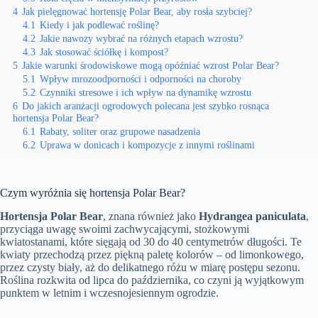
4
Jak pielęgnować hortensję Polar Bear, aby rosła szybciej?
4.1
Kiedy i jak podlewać roślinę?
4.2
Jakie nawozy wybrać na różnych etapach wzrostu?
4.3
Jak stosować ściółkę i kompost?
5
Jakie warunki środowiskowe mogą opóźniać wzrost Polar Bear?
5.1
Wpływ mrozoodporności i odporności na choroby
5.2
Czynniki stresowe i ich wpływ na dynamikę wzrostu
6
Do jakich aranżacji ogrodowych polecana jest szybko rosnąca
hortensja Polar Bear?
6.1
Rabaty, soliter oraz grupowe nasadzenia
6.2
Uprawa w donicach i kompozycje z innymi roślinami
Czym wyróżnia się hortensja Polar Bear?
Hortensja Polar Bear
, znana również jako
Hydrangea paniculata
,
przyciąga uwagę swoimi zachwycającymi, stożkowymi
kwiatostanami, które sięgają od 30 do 40 centymetrów długości. Te
kwiaty przechodzą przez piękną paletę kolorów – od limonkowego,
przez czysty biały, aż do delikatnego różu w miarę postępu sezonu.
Roślina rozkwita od lipca do października, co czyni ją wyjątkowym
punktem w letnim i wczesnojesiennym ogrodzie.