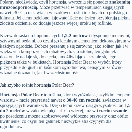
Polarny niedźwiedź, czyli hortensja, wyróżnia się ponadto
znakomitą
mrozoodpornością
. Może przetrwać w temperaturach sięgających
nawet -30°C, co stawia ją w czołówce roślin idealnych do polskiego
klimatu. Jej ciemnozielone, jajowate liście na jesień przybierają piękne,
złociste odcienie, co dodaje jeszcze więcej uroku tej roślinie.
Krzew dorasta do imponujących
1,5-2 metrów
i dysponuje mocnymi,
sztywnymi pędami, co czyni go idealnym elementem dekoracyjnym w
każdym ogrodzie. Dobrze prezentuje się zarówno jako soliter, jak i w
większych kompozycjach rabatowych. Co istotne, ten gatunek
doskonale nadaje się do cięcia, umożliwiając cieszenie się jego
pięknem także w bukietach. Hortensja Polar Bear to wybór, który
przypadnie do gustu miłośnikom ogrodnictwa, ceniącym zarówno
wizualne doznania, jak i wszechstronność.
Jak szybko rośnie hortensja Polar Bear?
Hortensja Polar Bear
to roślina, która wyróżnia się szybkim tempem
wzrostu – może przyrastać nawet o
30-40 cm rocznie
, zwłaszcza w
sprzyjających warunkach. Dzięki temu krzew osiąga wysokość od
1,5
do 2 metrów
w zaledwie pięć lat. Co więcej, już w
trzecim sezonie
po posadzeniu można zaobserwować widoczne przyrosty oraz obfite
kwitnienie, co czyni ten gatunek niezwykle atrakcyjnym dla
ogrodników.