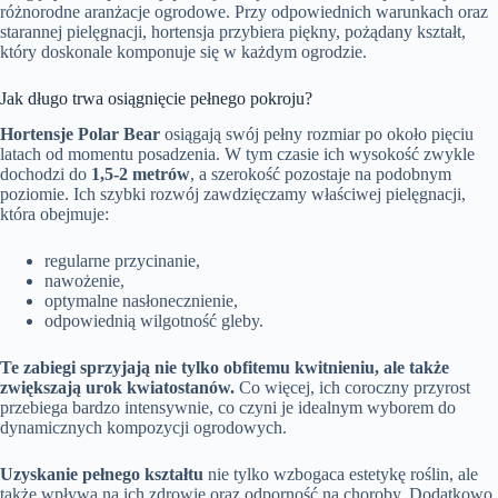
różnorodne aranżacje ogrodowe. Przy odpowiednich warunkach oraz
starannej pielęgnacji, hortensja przybiera piękny, pożądany kształt,
który doskonale komponuje się w każdym ogrodzie.
Jak długo trwa osiągnięcie pełnego pokroju?
Hortensje Polar Bear
osiągają swój pełny rozmiar po około pięciu
latach od momentu posadzenia. W tym czasie ich wysokość zwykle
dochodzi do
1,5-2 metrów
, a szerokość pozostaje na podobnym
poziomie. Ich szybki rozwój zawdzięczamy właściwej pielęgnacji,
która obejmuje:
regularne przycinanie,
nawożenie,
optymalne nasłonecznienie,
odpowiednią wilgotność gleby.
Te zabiegi sprzyjają nie tylko obfitemu kwitnieniu, ale także
zwiększają urok kwiatostanów.
Co więcej, ich coroczny przyrost
przebiega bardzo intensywnie, co czyni je idealnym wyborem do
dynamicznych kompozycji ogrodowych.
Uzyskanie pełnego kształtu
nie tylko wzbogaca estetykę roślin, ale
także wpływa na ich zdrowie oraz odporność na choroby. Dodatkowo,