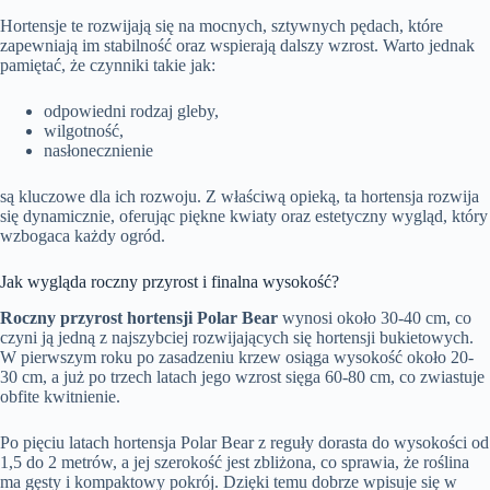
Hortensje te rozwijają się na mocnych, sztywnych pędach, które
zapewniają im stabilność oraz wspierają dalszy wzrost. Warto jednak
pamiętać, że czynniki takie jak:
odpowiedni rodzaj gleby,
wilgotność,
nasłonecznienie
są kluczowe dla ich rozwoju. Z właściwą opieką, ta hortensja rozwija
się dynamicznie, oferując piękne kwiaty oraz estetyczny wygląd, który
wzbogaca każdy ogród.
Jak wygląda roczny przyrost i finalna wysokość?
Roczny przyrost hortensji Polar Bear
wynosi około 30-40 cm, co
czyni ją jedną z najszybciej rozwijających się hortensji bukietowych.
W pierwszym roku po zasadzeniu krzew osiąga wysokość około 20-
30 cm, a już po trzech latach jego wzrost sięga 60-80 cm, co zwiastuje
obfite kwitnienie.
Po pięciu latach hortensja Polar Bear z reguły dorasta do wysokości od
1,5 do 2 metrów, a jej szerokość jest zbliżona, co sprawia, że roślina
ma gęsty i kompaktowy pokrój. Dzięki temu dobrze wpisuje się w