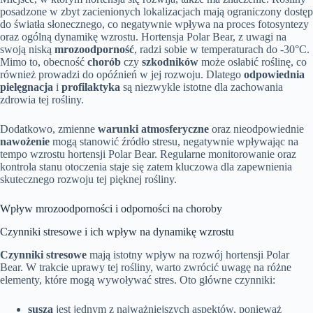
posadzone w zbyt zacienionych lokalizacjach mają ograniczony dostęp
do światła słonecznego, co negatywnie wpływa na proces fotosyntezy
oraz ogólną dynamikę wzrostu. Hortensja Polar Bear, z uwagi na
swoją niską
mrozoodporność
, radzi sobie w temperaturach do -30°C.
Mimo to, obecność
chorób
czy
szkodników
może osłabić roślinę, co
również prowadzi do opóźnień w jej rozwoju. Dlatego
odpowiednia
pielęgnacja
i
profilaktyka
są niezwykle istotne dla zachowania
zdrowia tej rośliny.
Dodatkowo, zmienne
warunki atmosferyczne
oraz nieodpowiednie
nawożenie
mogą stanowić źródło stresu, negatywnie wpływając na
tempo wzrostu hortensji Polar Bear. Regularne monitorowanie oraz
kontrola stanu otoczenia staje się zatem kluczowa dla zapewnienia
skutecznego rozwoju tej pięknej rośliny.
Wpływ mrozoodporności i odporności na choroby
Czynniki stresowe i ich wpływ na dynamikę wzrostu
Czynniki stresowe
mają istotny wpływ na rozwój hortensji Polar
Bear. W trakcie uprawy tej rośliny, warto zwrócić uwagę na różne
elementy, które mogą wywoływać stres. Oto główne czynniki:
susza
jest jednym z najważniejszych aspektów, ponieważ