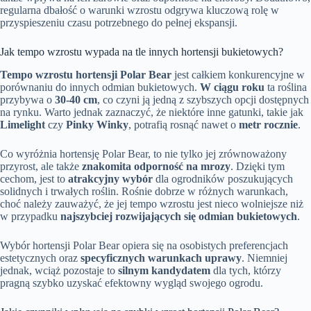
regularna dbałość o warunki wzrostu odgrywa kluczową rolę w
przyspieszeniu czasu potrzebnego do pełnej ekspansji.
Jak tempo wzrostu wypada na tle innych hortensji bukietowych?
Tempo wzrostu hortensji Polar Bear
jest całkiem konkurencyjne w
porównaniu do innych odmian bukietowych.
W ciągu roku
ta roślina
przybywa o
30-40 cm
, co czyni ją jedną z szybszych opcji dostępnych
na rynku. Warto jednak zaznaczyć, że niektóre inne gatunki, takie jak
Limelight
czy
Pinky Winky
, potrafią rosnąć nawet o
metr rocznie
.
Co wyróżnia hortensję Polar Bear, to nie tylko jej zrównoważony
przyrost, ale także
znakomita odporność na mrozy
. Dzięki tym
cechom, jest to
atrakcyjny wybór
dla ogrodników poszukujących
solidnych i trwałych roślin. Rośnie dobrze w różnych warunkach,
choć należy zauważyć, że jej tempo wzrostu jest nieco wolniejsze niż
w przypadku
najszybciej rozwijających się odmian bukietowych
.
Wybór hortensji Polar Bear opiera się na osobistych preferencjach
estetycznych oraz
specyficznych warunkach uprawy
. Niemniej
jednak, wciąż pozostaje to
silnym kandydatem
dla tych, którzy
pragną szybko uzyskać efektowny wygląd swojego ogrodu.