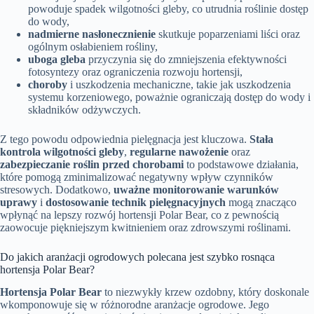
powoduje spadek wilgotności gleby, co utrudnia roślinie dostęp
do wody,
nadmierne nasłonecznienie
skutkuje poparzeniami liści oraz
ogólnym osłabieniem rośliny,
uboga gleba
przyczynia się do zmniejszenia efektywności
fotosyntezy oraz ograniczenia rozwoju hortensji,
choroby
i uszkodzenia mechaniczne, takie jak uszkodzenia
systemu korzeniowego, poważnie ograniczają dostęp do wody i
składników odżywczych.
Z tego powodu odpowiednia pielęgnacja jest kluczowa.
Stała
kontrola wilgotności gleby
,
regularne nawożenie
oraz
zabezpieczanie roślin przed chorobami
to podstawowe działania,
które pomogą zminimalizować negatywny wpływ czynników
stresowych. Dodatkowo,
uważne monitorowanie warunków
uprawy
i
dostosowanie technik pielęgnacyjnych
mogą znacząco
wpłynąć na lepszy rozwój hortensji Polar Bear, co z pewnością
zaowocuje piękniejszym kwitnieniem oraz zdrowszymi roślinami.
Do jakich aranżacji ogrodowych polecana jest szybko rosnąca
hortensja Polar Bear?
Hortensja Polar Bear
to niezwykły krzew ozdobny, który doskonale
wkomponowuje się w różnorodne aranżacje ogrodowe. Jego