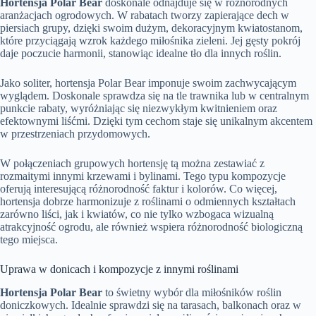
Hortensja Polar Bear
doskonale odnajduje się w różnorodnych
aranżacjach ogrodowych. W rabatach tworzy zapierające dech w
piersiach grupy, dzięki swoim dużym, dekoracyjnym kwiatostanom,
które przyciągają wzrok każdego miłośnika zieleni. Jej gęsty pokrój
daje poczucie harmonii, stanowiąc idealne tło dla innych roślin.
Jako soliter, hortensja Polar Bear imponuje swoim zachwycającym
wyglądem. Doskonale sprawdza się na tle trawnika lub w centralnym
punkcie rabaty, wyróżniając się niezwykłym kwitnieniem oraz
efektownymi liśćmi. Dzięki tym cechom staje się unikalnym akcentem
w przestrzeniach przydomowych.
W połączeniach grupowych hortensję tą można zestawiać z
rozmaitymi innymi krzewami i bylinami. Tego typu kompozycje
oferują interesującą różnorodność faktur i kolorów. Co więcej,
hortensja dobrze harmonizuje z roślinami o odmiennych kształtach
zarówno liści, jak i kwiatów, co nie tylko wzbogaca wizualną
atrakcyjność ogrodu, ale również wspiera różnorodność biologiczną
tego miejsca.
Uprawa w donicach i kompozycje z innymi roślinami
Hortensja Polar Bear
to świetny wybór dla miłośników roślin
doniczkowych. Idealnie sprawdzi się na tarasach, balkonach oraz w