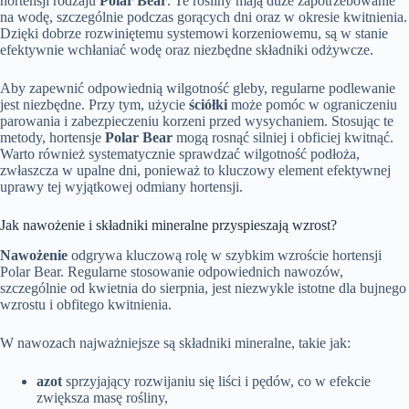
hortensji rodzaju
Polar Bear
. Te rośliny mają duże zapotrzebowanie
na wodę, szczególnie podczas gorących dni oraz w okresie kwitnienia.
Dzięki dobrze rozwiniętemu systemowi korzeniowemu, są w stanie
efektywnie wchłaniać wodę oraz niezbędne składniki odżywcze.
Aby zapewnić odpowiednią wilgotność gleby, regularne podlewanie
jest niezbędne. Przy tym, użycie
ściółki
może pomóc w ograniczeniu
parowania i zabezpieczeniu korzeni przed wysychaniem. Stosując te
metody, hortensje
Polar Bear
mogą rosnąć silniej i obficiej kwitnąć.
Warto również systematycznie sprawdzać wilgotność podłoża,
zwłaszcza w upalne dni, ponieważ to kluczowy element efektywnej
uprawy tej wyjątkowej odmiany hortensji.
Jak nawożenie i składniki mineralne przyspieszają wzrost?
Nawożenie
odgrywa kluczową rolę w szybkim wzroście hortensji
Polar Bear. Regularne stosowanie odpowiednich nawozów,
szczególnie od kwietnia do sierpnia, jest niezwykle istotne dla bujnego
wzrostu i obfitego kwitnienia.
W nawozach najważniejsze są składniki mineralne, takie jak:
azot
sprzyjający rozwijaniu się liści i pędów, co w efekcie
zwiększa masę rośliny,