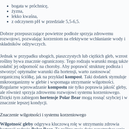
bogata w próchnicę,
żyzna,
lekko kwaśna,
z odczynem pH w przedziale 5,5-6,5.
Dobrze przepuszczające powietrze podłoże sprzyja zdrowemu
rozwojowi, pozwalając korzeniom na efektywne wchłanianie wody i
składników odżywczych.
Jednak w przypadku ubogich, piaszczystych lub ciężkich gleb, wzrost
rośliny bywa znacznie ograniczony. Tego rodzaju warunki mogą także
osłabić jej odporność na choroby. Aby poprawić strukturę podłoża i
stworzyć optymalne warunki dla hortensji, warto zastosować
organiczną ściółkę, jak na przykład
kompost
. Taki dodatek stymuluje
mikroorganizmy w glebie i wspomaga utrzymanie wilgotności.
Regularne wprowadzanie
kompostu
nie tylko poprawia jakość gleby,
ale również sprzyja zdrowemu rozwojowi systemu korzeniowego.
Dzięki tym zabiegom
hortensje Polar Bear
mogą rosnąć szybciej i w
znacznie lepszej kondycji.
Znaczenie wilgotności i systemu korzeniowego
Wilgotność gleby
odgrywa kluczową rolę w utrzymaniu zdrowia