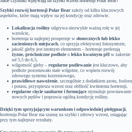
Jakie czynniki wpływają na szybki wzrost hortensji Polar Bear?
Szybki rozwój hortensji Polar Bear
zależy od kilku kluczowych
aspektów, które mają wpływ na jej kondycję oraz zdrowie.
Lokalizacja rośliny
odgrywa niezwykle ważną rolę w jej
wzroście,
hortensja ta najlepiej prosperuje w
słonecznych lub lekko
zacienionych miejscach
, co sprzyja efektywnej fotosyntezie,
jakość gleby jest istotnym elementem – hortensje preferują
żyzne, próchniczne podłoże
o
lekko kwaśnym pH
w zakresie
od 5,5 do 6,5,
wilgotność gleby –
regularne podlewanie
jest kluczowe, aby
podłoże pozostawało stale wilgotne, co wspiera rozwój
zdrowego systemu korzeniowego,
prawidłowe nawożenie
, szczególnie z dodatkiem azotu, fosforu
i potasu, przyspiesza wzrost oraz obfitość kwitnienia hortensji,
regularne cięcie sanitarne i formujące
stymuluje powstawanie
nowych pędów i poprawia ogólną kondycję rośliny.
Dzięki tym sprzyjającym warunkom i odpowiedniej pielęgnacji
,
hortensja Polar Bear ma szansę na szybki i zdrowy wzrost, osiągając
przy tym najlepsze rezultaty.