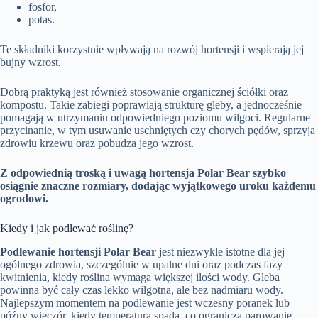
fosfor,
potas.
Te składniki korzystnie wpływają na rozwój hortensji i wspierają jej
bujny wzrost.
Dobrą praktyką jest również stosowanie organicznej ściółki oraz
kompostu. Takie zabiegi poprawiają strukturę gleby, a jednocześnie
pomagają w utrzymaniu odpowiedniego poziomu wilgoci. Regularne
przycinanie, w tym usuwanie uschniętych czy chorych pędów, sprzyja
zdrowiu krzewu oraz pobudza jego wzrost.
Z odpowiednią troską i uwagą hortensja Polar Bear szybko
osiągnie znaczne rozmiary, dodając wyjątkowego uroku każdemu
ogrodowi.
Kiedy i jak podlewać roślinę?
Podlewanie hortensji Polar Bear
jest niezwykle istotne dla jej
ogólnego zdrowia, szczególnie w upalne dni oraz podczas fazy
kwitnienia, kiedy roślina wymaga większej ilości wody. Gleba
powinna być cały czas lekko wilgotna, ale bez nadmiaru wody.
Najlepszym momentem na podlewanie jest wczesny poranek lub
późny wieczór, kiedy temperatura spada, co ogranicza parowanie.