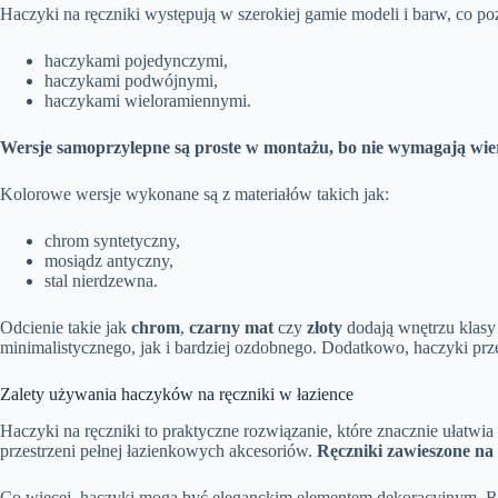
Haczyki na ręczniki występują w szerokiej gamie modeli i barw, co po
haczykami pojedynczymi,
haczykami podwójnymi,
haczykami wieloramiennymi.
Wersje samoprzylepne są proste w montażu, bo nie wymagają wier
Kolorowe wersje wykonane są z materiałów takich jak:
chrom syntetyczny,
mosiądz antyczny,
stal nierdzewna.
Odcienie takie jak
chrom
,
czarny mat
czy
złoty
dodają wnętrzu klasy
minimalistycznego, jak i bardziej ozdobnego. Dodatkowo, haczyki prz
Zalety używania haczyków na ręczniki w łazience
Haczyki na ręczniki to praktyczne rozwiązanie, które znacznie ułatwia
przestrzeni pełnej łazienkowych akcesoriów.
Ręczniki zawieszone na 
Co więcej, haczyki mogą być eleganckim elementem dekoracyjnym. Ró