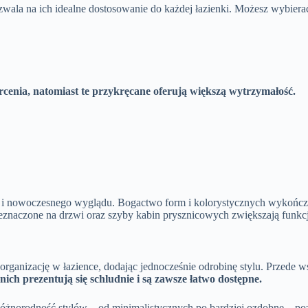
zwala na ich idealne dostosowanie do każdej łazienki. Możesz wybiera
cenia, natomiast te przykręcane oferują większą wytrzymałość.
 i nowoczesnego wyglądu. Bogactwo form i kolorystycznych wykończe
eznaczone na drzwi oraz szyby kabin prysznicowych zwiększają funkcj
 organizację w łazience, dodając jednocześnie odrobinę stylu. Przede 
nich prezentują się schludnie i są zawsze łatwo dostępne.
żnorodność stylów – od minimalistycznych po bardziej ozdobne – po