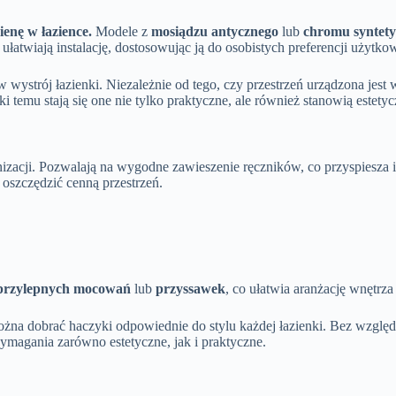
enę w łazience.
Modele z
mosiądzu antycznego
lub
chromu syntet
atwiają instalację, dostosowując ją do osobistych preferencji użytk
ystrój łazienki. Niezależnie od tego, czy przestrzeń urządzona jest
ęki temu stają się one nie tylko praktyczne, ale również stanowią est
nizacji. Pozwalają na wygodne zawieszenie ręczników, co przyspiesza i
oszczędzić cenną przestrzeń.
przylepnych mocowań
lub
przyssawek
, co ułatwia aranżację wnętrz
na dobrać haczyki odpowiednie do stylu każdej łazienki. Bez względu 
ymagania zarówno estetyczne, jak i praktyczne.