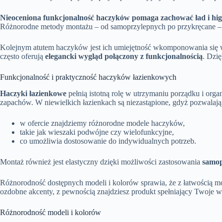
Nieoceniona funkcjonalność haczyków pomaga zachować ład i higi
Różnorodne metody montażu – od samoprzylepnych po przykręcane – uł
Kolejnym atutem haczyków jest ich umiejętność wkomponowania się w w
często oferują
elegancki wygląd połączony z funkcjonalnością
. Dzi
Funkcjonalność i praktyczność haczyków łazienkowych
Haczyki łazienkowe
pełnią istotną rolę w utrzymaniu porządku i orga
zapachów. W niewielkich łazienkach są niezastąpione, gdyż pozwalają 
w ofercie znajdziemy różnorodne modele haczyków,
takie jak wieszaki podwójne czy wielofunkcyjne,
co umożliwia dostosowanie do indywidualnych potrzeb.
Montaż również jest elastyczny dzięki możliwości zastosowania
samo
Różnorodność dostępnych modeli i kolorów sprawia, że z łatwością moż
ozdobne akcenty, z pewnością znajdziesz produkt spełniający Twoje w
Różnorodność modeli i kolorów