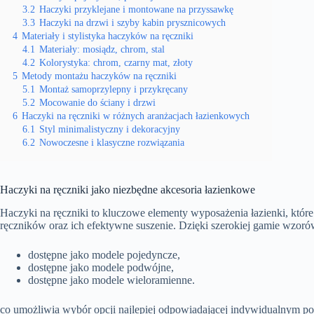
3.2
Haczyki przyklejane i montowane na przyssawkę
3.3
Haczyki na drzwi i szyby kabin prysznicowych
4
Materiały i stylistyka haczyków na ręczniki
4.1
Materiały: mosiądz, chrom, stal
4.2
Kolorystyka: chrom, czarny mat, złoty
5
Metody montażu haczyków na ręczniki
5.1
Montaż samoprzylepny i przykręcany
5.2
Mocowanie do ściany i drzwi
6
Haczyki na ręczniki w różnych aranżacjach łazienkowych
6.1
Styl minimalistyczny i dekoracyjny
6.2
Nowoczesne i klasyczne rozwiązania
Haczyki na ręczniki jako niezbędne akcesoria łazienkowe
Haczyki na ręczniki to kluczowe elementy wyposażenia łazienki, które
ręczników oraz ich efektywne suszenie. Dzięki szerokiej gamie wzor
dostępne jako modele pojedyncze,
dostępne jako modele podwójne,
dostępne jako modele wieloramienne.
co umożliwia wybór opcji najlepiej odpowiadającej indywidualnym p