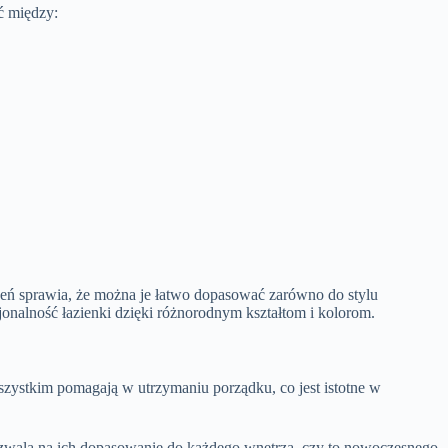
ć między:
ń sprawia, że można je łatwo dopasować zarówno do stylu
onalność łazienki dzięki różnorodnym kształtom i kolorom.
wszystkim pomagają w utrzymaniu porządku, co jest istotne w
zwala na ich dopasowanie do każdego wnętrza, czy to nowoczesnego,