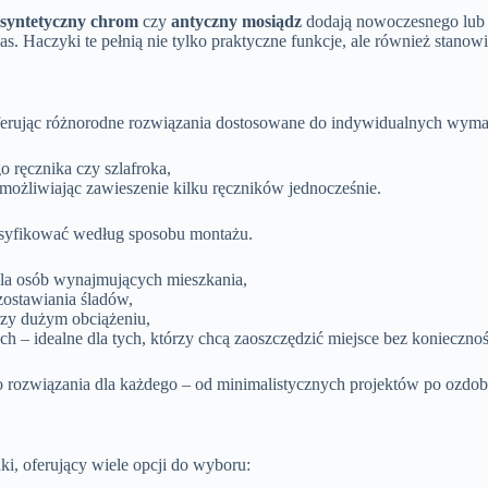
syntetyczny chrom
czy
antyczny mosiądz
dodają nowoczesnego lub 
s. Haczyki te pełnią nie tylko praktyczne funkcje, ale również stanowi
ferując różnorodne rozwiązania dostosowane do indywidualnych wym
o ręcznika czy szlafroka,
możliwiając zawieszenie kilku ręczników jednocześnie.
lasyfikować według sposobu montażu.
la osób wynajmujących mieszkania,
zostawiania śladów,
rzy dużym obciążeniu,
– idealne dla tych, którzy chcą zaoszczędzić miejsce bez koniecznoś
 rozwiązania dla każdego – od minimalistycznych projektów po ozdo
i, oferujący wiele opcji do wyboru: