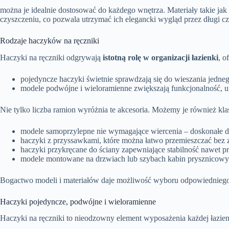
można je idealnie dostosować do każdego wnętrza. Materiały takie jak
czyszczeniu, co pozwala utrzymać ich elegancki wygląd przez długi cza
Rodzaje haczyków na ręczniki
Haczyki na ręczniki odgrywają
istotną rolę w organizacji łazienki
, o
pojedyncze haczyki świetnie sprawdzają się do wieszania jedneg
modele podwójne i wieloramienne zwiększają funkcjonalność, u
Nie tylko liczba ramion wyróżnia te akcesoria. Możemy je również k
modele samoprzylepne nie wymagające wiercenia – doskonałe d
haczyki z przyssawkami, które można łatwo przemieszczać bez 
haczyki przykręcane do ściany zapewniające stabilność nawet p
modele montowane na drzwiach lub szybach kabin prysznicowych 
Bogactwo modeli i materiałów daje możliwość wyboru odpowiedniego
Haczyki pojedyncze, podwójne i wieloramienne
Haczyki na ręczniki to nieodzowny element wyposażenia każdej łazienk