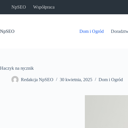
Przejdź
NpSEO
Współpraca
do
treści
NpSEO
Dom i Ogród
Doradzt
Haczyk na ręcznik
Redakcja NpSEO
30 kwietnia, 2025
Dom i Ogród