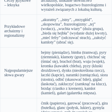
Cechy językowe
archaizmy, unikalne słownictwo
– leksyka
wielkopolskie, bogactwo frazeologizmu i
wyrażeń związanych z lokalną kulturą.
„akuratny”, „istny”, „mrzygłód”,
„skopowina”, frazeologizmy: „tej”
Przykładowe
(wołacz), „wuchta wiary” (duża grupa),
archaizmy i
„bieda się hejbła” (wydanie dużej kwoty),
regionalizmy
„mieć fefry” (odczuwać strach), „założyć
kamloty” (ubrać się).
bejmy (pieniądze), bimba (tramwaj), pyry
(ziemniaki), klamoty (graty), chichrać się
(śmiać się), brachol (brat), wuja (wujek),
kromka (kawałek chleba), pyzy (kluski
Najpopularniejsze
drożdżowe), dynks (nieokreślona rzecz),
słowa gwary
laczki (kapcie), naramki (ramiączka), siora
(siostra), odbić (skasować bilet), giglać
(łaskotać), zakluczyć (zamknąć na klucz),
brzdąc (ciastko z kremem), kamlot
(kamień), galart (galaretka mięsna).
ćmik (papieros), garować (pracować), gira
(butelka), glanc (połysk, lukier), gymyla