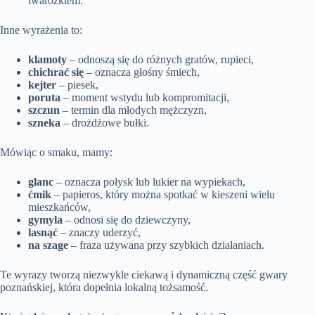
twarożkiem.
Inne wyrażenia to:
klamoty
– odnoszą się do różnych gratów, rupieci,
chichrać się
– oznacza głośny śmiech,
kejter
– piesek,
poruta
– moment wstydu lub kompromitacji,
szczun
– termin dla młodych mężczyzn,
szneka
– drożdżowe bułki.
Mówiąc o smaku, mamy:
glanc
– oznacza połysk lub lukier na wypiekach,
ćmik
– papieros, który można spotkać w kieszeni wielu
mieszkańców,
gymyla
– odnosi się do dziewczyny,
lasnąć
– znaczy uderzyć,
na szage
– fraza używana przy szybkich działaniach.
Te wyrazy tworzą niezwykle ciekawą i dynamiczną część gwary
poznańskiej, która dopełnia lokalną tożsamość.