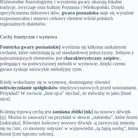
Różnorodne frazeologizmy i wyrażenia gwary ukazują lokalne
tradycje, zwyczaje oraz kulturę Poznania i Wielkopolski. Dzięki
specyficznemu doborowi słów,
gwara poznańska
staje się wyraźnie
rozpoznawalna i stanowi ciekawy element wśród polskich
regionalnych dialektów.
Cechy fonetyczne i wymowa
Fonetyka gwary poznańskiej
wyróżnia się kilkoma unikalnymi
cechami, które odróżniają ją od standardowej polszczyzny. Jednym z
najważniejszych elementów jest
charakterystyczny zaśpiew
,
polegający na podwyższonej melodii w wymowie, dzięki czemu
gwara zyskuje niezwykle melodyjny rytm.
Kiedy wsłuchamy się w wymowę, dostrzegamy również
udźwięcznianie spółgłosków
międzywyrazowych przed sonorantami.
Przykład? W zwrocie „brat ojca” słychać, że mówimy to jako [brad
ojca].
Kolejną typową cechą jest
zamiana zbitki [nk]
na nosowy dźwięk
[ŋ]. Można to zauważyć na przykład w słowie „sukienka”, które brzmi
[sukiɛŋka]. Również końcowy nosowy dźwięk -ą zazwyczaj zmienia
się na /ɔm/, co możemy usłyszeć w wypowiedzi „tą fajną osobą”, która
brzmi [tɔm fajnɔmɔ sobɔm].