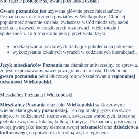
Kto i gdzie posługuje się gwarą poznańską dzisiaj?
Gwara poznańska
jest używana głównie przez mieszkańców
Poznania oraz okolicznych powiatów w Wielkopolsce. Choć jej
popularność znacznie zmalała, zwłaszcza wśród młodzieży, nadal
można ją usłyszeć w codziennych rozmowach wielu rodzin i
społeczności. Ta forma komunikacji przetrwała dzięki:
przekazywaniu językowych tradycji z pokolenia na pokolenie,
wykorzystaniu lokalnych wyrażeń w codziennych interakcjach.
Język mieszkańców Poznania
ma charakter uniwersalny, co sprawia,
że jest rozpoznawalny nawet poza granicami miasta. Dzięki temu
gwara poznańska
pełni kluczową rolę w kształtowaniu
regionalnej
tożsamości Wielkopolski
.
Mieszkańcy Poznania i Wielkopolski
Mieszkańcy Poznania
oraz całej
Wielkopolski
są kluczowymi
wielbicielami
gwary poznańskiej
. Ten regionalny język ma swoje
miejsce w codziennych rozmowach, zwłaszcza wśród tych, którzy są
głęboko związani z lokalną kulturą i tradycją. Poznaniacy postrzegają
swoją gwarę jako istotny element swojej
tożsamości
oraz
dziedzictwa
kulturowego
, co potwierdza ich silną więź z regionem.