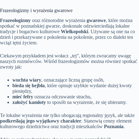
Frazeologizmy i wyrażenia gwarowe
Frazeologizmy
oraz różnorodne wyrażenia
gwarowe
, które można
spotkać w poznańskiej gwarze, doskonale odzwierciedlają lokalne
tradycje i bogactwo kulturowe
Wielkopolski
. Używane są one na co
dzień i przekazywane z pokolenia na pokolenie, przez co dialekt ten
wciąż tętni życiem.
Ciekawym przykładem jest wołacz „tej”, którym zwracamy uwagę
naszych rozmówców. Wśród frazeologizmów można również spotkać
zwroty jak:
wuchta wiary
, oznaczające liczną grupę osób,
bieda się hejbła
, które opisuje szybkie wydanie dużej kwoty
pieniędzy,
mieć fefry
oznacza odczuwanie strachu,
założyć kamloty
to sposób na wyrażenie, że się ubieramy.
Te lokalne wyrażenia nie tylko ubogacają regionalny język, ale także
podkreślają jego wyjątkowy charakter
. Stanowią cenny element
kulturowego dziedzictwa oraz tradycji mieszkańców
Poznania
.