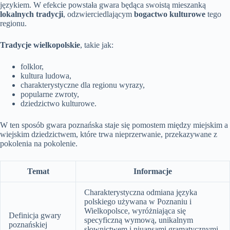
językiem. W efekcie powstała gwara będąca swoistą mieszanką
lokalnych tradycji
, odzwierciedlającym
bogactwo kulturowe
tego
regionu.
Tradycje wielkopolskie
, takie jak:
folklor,
kultura ludowa,
charakterystyczne dla regionu wyrazy,
popularne zwroty,
dziedzictwo kulturowe.
W ten sposób gwara poznańska staje się pomostem między miejskim a
wiejskim dziedzictwem, które trwa nieprzerwanie, przekazywane z
pokolenia na pokolenie.
Temat
Informacje
Charakterystyczna odmiana języka
polskiego używana w Poznaniu i
Wielkopolsce, wyróżniająca się
Definicja gwary
specyficzną wymową, unikalnym
poznańskiej
słownictwem i niuansami gramatycznymi.