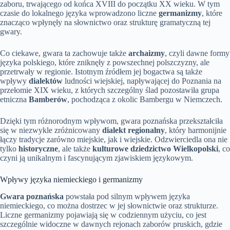
zaboru, trwającego od końca XVIII do początku XX wieku. W tym
czasie do lokalnego języka wprowadzono liczne
germanizmy
, które
znacząco wpłynęły na słownictwo oraz strukturę gramatyczną tej
gwary.
Co ciekawe, gwara ta zachowuje także
archaizmy
, czyli dawne formy
języka polskiego, które zniknęły z powszechnej polszczyzny, ale
przetrwały w regionie. Istotnym źródłem jej bogactwa są także
wpływy
dialektów
ludności wiejskiej, napływającej do Poznania na
przełomie XIX wieku, z których szczególny ślad pozostawiła grupa
etniczna
Bamberów
, pochodząca z okolic Bambergu w Niemczech.
Dzięki tym różnorodnym wpływom, gwara poznańska przekształciła
się w niezwykle zróżnicowany
dialekt regionalny
, który harmonijnie
łączy tradycje zarówno miejskie, jak i wiejskie. Odzwierciedla ona nie
tylko
historyczne
, ale także
kulturowe dziedzictwo Wielkopolski
, co
czyni ją unikalnym i fascynującym zjawiskiem językowym.
Wpływy języka niemieckiego i germanizmy
Gwara poznańska
powstała pod silnym wpływem języka
niemieckiego, co można dostrzec w jej słownictwie oraz strukturze.
Liczne germanizmy pojawiają się w codziennym użyciu, co jest
szczególnie widoczne w dawnych rejonach zaborów pruskich, gdzie