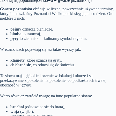
Jakie są najpopularniejsze słowa w gwarze poznańskiej?
Gwara poznańska
obfituje w liczne, powszechnie używane terminy,
których mieszkańcy Poznania i Wielkopolski sięgają na co dzień. Oto
niektóre z nich:
bejmy
oznacza pieniądze,
bimba
to tramwaj,
pyry
to ziemniaki – kulinarny symbol regionu.
W rozmowach pojawiają się też takie wyrazy jak:
klamoty
, które oznaczają graty,
chichrać się
, co odnosi się do śmiechu.
Te słowa mają głębokie korzenie w lokalnej kulturze i są
przekazywane z pokolenia na pokolenie, co podkreśla ich trwałą
obecność w języku.
Warto również zwrócić uwagę na inne popularne słowa:
brachol
(odnoszące się do brata),
wuja
(wujka),