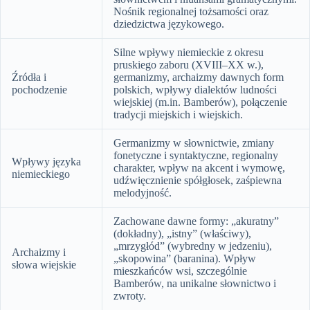
Nośnik regionalnej tożsamości oraz
dziedzictwa językowego.
Silne wpływy niemieckie z okresu
pruskiego zaboru (XVIII–XX w.),
Źródła i
germanizmy, archaizmy dawnych form
pochodzenie
polskich, wpływy dialektów ludności
wiejskiej (m.in. Bamberów), połączenie
tradycji miejskich i wiejskich.
Germanizmy w słownictwie, zmiany
fonetyczne i syntaktyczne, regionalny
Wpływy języka
charakter, wpływ na akcent i wymowę,
niemieckiego
udźwięcznienie spółgłosek, zaśpiewna
melodyjność.
Zachowane dawne formy: „akuratny”
(dokładny), „istny” (właściwy),
„mrzygłód” (wybredny w jedzeniu),
Archaizmy i
„skopowina” (baranina). Wpływ
słowa wiejskie
mieszkańców wsi, szczególnie
Bamberów, na unikalne słownictwo i
zwroty.