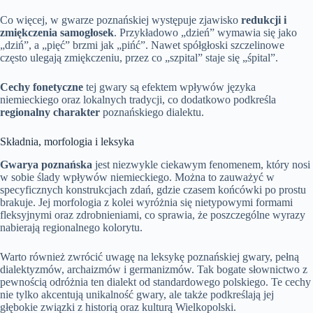
Co więcej, w gwarze poznańskiej występuje zjawisko
redukcji i
zmiękczenia samogłosek
. Przykładowo „dzień” wymawia się jako
„dziń”, a „pięć” brzmi jak „pińć”. Nawet spółgłoski szczelinowe
często ulegają zmiękczeniu, przez co „szpital” staje się „śpital”.
Cechy fonetyczne
tej gwary są efektem wpływów języka
niemieckiego oraz lokalnych tradycji, co dodatkowo podkreśla
regionalny charakter
poznańskiego dialektu.
Składnia, morfologia i leksyka
Gwarya poznańska
jest niezwykle ciekawym fenomenem, który nosi
w sobie ślady wpływów niemieckiego. Można to zauważyć w
specyficznych konstrukcjach zdań, gdzie czasem końcówki po prostu
brakuje. Jej morfologia z kolei wyróżnia się nietypowymi formami
fleksyjnymi oraz zdrobnieniami, co sprawia, że poszczególne wyrazy
nabierają regionalnego kolorytu.
Warto również zwrócić uwagę na leksykę poznańskiej gwary, pełną
dialektyzmów, archaizmów i germanizmów. Tak bogate słownictwo z
pewnością odróżnia ten dialekt od standardowego polskiego. Te cechy
nie tylko akcentują unikalność gwary, ale także podkreślają jej
głębokie związki z historią oraz kulturą Wielkopolski.