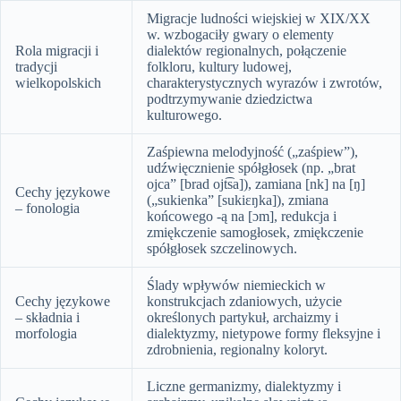
Migracje ludności wiejskiej w XIX/XX
w. wzbogaciły gwary o elementy
Rola migracji i
dialektów regionalnych, połączenie
tradycji
folkloru, kultury ludowej,
wielkopolskich
charakterystycznych wyrazów i zwrotów,
podtrzymywanie dziedzictwa
kulturowego.
Zaśpiewna melodyjność („zaśpiew”),
udźwięcznienie spółgłosek (np. „brat
ojca” [brad ojt͡sa]), zamiana [nk] na [ŋ]
Cechy językowe
(„sukienka” [sukiɛŋka]), zmiana
– fonologia
końcowego -ą na [ɔm], redukcja i
zmiękczenie samogłosek, zmiękczenie
spółgłosek szczelinowych.
Ślady wpływów niemieckich w
Cechy językowe
konstrukcjach zdaniowych, użycie
– składnia i
określonych partykuł, archaizmy i
morfologia
dialektyzmy, nietypowe formy fleksyjne i
zdrobnienia, regionalny koloryt.
Liczne germanizmy, dialektyzmy i