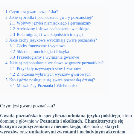
1
Czym jest gwara poznańska?
2
Jakie są źródła i pochodzenie gwary poznańskiej?
2.1
Wpływy języka niemieckiego i germanizmy
2.2
Archaizmy i słowa pochodzenia wiejskiego
2.3
Rola migracji i wielkopolskich tradycji
3
Jakie cechy językowe wyróżniają gwarę poznańską?
3.1
Cechy fonetyczne i wymowa
3.2
Składnia, morfologia i leksyka
3.3
Frazeologizmy i wyrażenia gwarowe
4
Jakie są najpopularniejsze słowa w gwarze poznańskiej?
4.1
Przykłady używanych słów i zwrotów
4.2
Znaczenia wybranych wyrazów gwarowych
5
Kto i gdzie posługuje się gwarą poznańską dzisiaj?
5.1
Mieszkańcy Poznania i Wielkopolski
Czym jest gwara poznańska?
Gwada poznańska
to
specyficzna odmiana języka polskiego
, która
dominuje głównie w
Poznaniu i okolicach
.
Charakteryzuje się
licznymi zapożyczeniami z niemieckiego
, obecnością
starych
wyrazów
oraz
unikatowymi zwrotami i melodyjnym akcentem
.