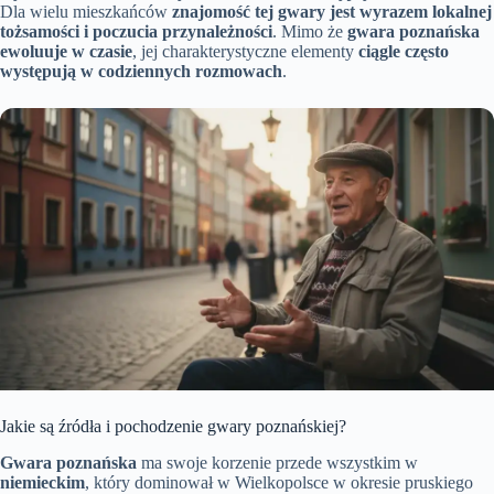
Dla wielu mieszkańców
znajomość tej gwary jest wyrazem lokalnej
tożsamości i poczucia przynależności
. Mimo że
gwara poznańska
ewoluuje w czasie
, jej charakterystyczne elementy
ciągle często
występują w codziennych rozmowach
.
Jakie są źródła i pochodzenie gwary poznańskiej?
Gwara poznańska
ma swoje korzenie przede wszystkim w
niemieckim
, który dominował w Wielkopolsce w okresie pruskiego