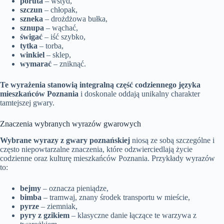
poruta
– wstyd,
szczun
– chłopak,
szneka
– drożdżowa bułka,
sznupa
– wąchać,
świgać
– iść szybko,
tytka
– torba,
winkiel
– sklep,
wymarać
– zniknąć.
Te wyrażenia stanowią integralną część codziennego języka
mieszkańców Poznania
i doskonale oddają unikalny charakter
tamtejszej gwary.
Znaczenia wybranych wyrazów gwarowych
Wybrane wyrazy z gwary poznańskiej
niosą ze sobą szczególne i
często niepowtarzalne znaczenia, które odzwierciedlają życie
codzienne oraz kulturę mieszkańców Poznania. Przykłady wyrazów
to:
bejmy
– oznacza pieniądze,
bimba
– tramwaj, znany środek transportu w mieście,
pyrze
– ziemniak,
pyry z gzikiem
– klasyczne danie łączące te warzywa z