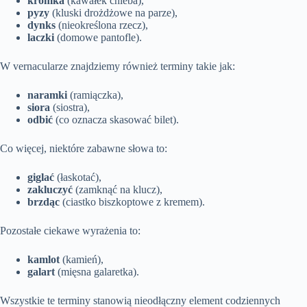
kromka
(kawałek chleba),
pyzy
(kluski drożdżowe na parze),
dynks
(nieokreślona rzecz),
laczki
(domowe pantofle).
W vernacularze znajdziemy również terminy takie jak:
naramki
(ramiączka),
siora
(siostra),
odbić
(co oznacza skasować bilet).
Co więcej, niektóre zabawne słowa to:
giglać
(łaskotać),
zakluczyć
(zamknąć na klucz),
brzdąc
(ciastko biszkoptowe z kremem).
Pozostałe ciekawe wyrażenia to:
kamlot
(kamień),
galart
(mięsna galaretka).
Wszystkie te terminy stanowią nieodłączny element codziennych