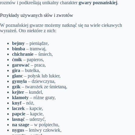
rozmów i podkreślają unikalny charakter
gwary poznańskiej
.
Przykłady używanych słów i zwrotów
W poznańskiej gwarze możemy natknąć się na wiele ciekawych
wyrażeń. Oto niektóre z nich:
bejmy
– pieniądze,
bimba
– tramwaj,
chichranie
– śmiech,
ćmik
– papieros,
garować
– praca,
gira
– butelka,
glanc
– połysk lub lukier,
gymyla
– dziewczyna,
gzik
– twarożek ze śmietaną,
kejter
– kundel,
klamoty
– różne graty,
knyf
– nóż,
laczek
– kapcie,
papcie
– kapcie,
lasnąć
– uderzyć,
na szage
– w pośpiechu,
nygus
– leniwy człowiek,