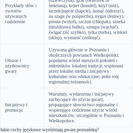
(dziewczyna), gzik (twarożek ze
Przykłady słów i
śmietaną), kejter (kundel), knyf (nóż),
zwrotów
laczek/papcie (kapcie), lasnąć (uderzyć),
używanych
na szage (w pośpiechu), nygus (leniwy),
codziennie
poruta (wstyd), szczun (chłopak), szneka
(drożdżowa bułka), sznupa (wąchać),
świgać (iść szybko), tytka (torba), winkiel
(sklep), wymarać (zniknąć).
Używana głównie w Poznaniu i
okolicznych powiatach Wielkopolski;
Obszar i
popularna wśród starszych pokoleń i
użytkownicy
miłośników lokalnej tradycji; wspierana
gwary
przez lokalne media i inicjatywy
kulturalne oraz edukacyjne; pełni rolę
regionalnej tożsamości.
Warsztaty, wydarzenia i inicjatywy
zachęcające do użycia gwary,
Inicjatywy i
propagujące słownictwo regionalne i
promocja
wspierające codzienne użycie wśród
mieszkańców, szczególnie w Poznaniu i
Wielkopolsce.
Jakie cechy językowe wyróżniają gwarę poznańską?