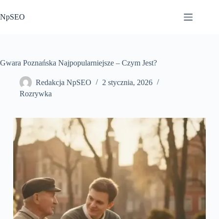
Przejdź
do
NpSEO
treści
Gwara Poznańska Najpopularniejsze – Czym Jest?
Redakcja NpSEO
2 stycznia, 2026
Rozrywka