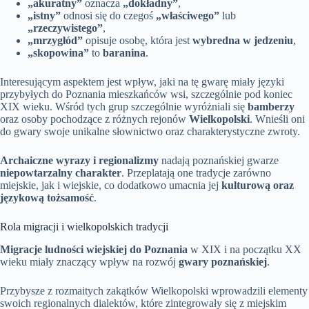
„akuratny”
oznacza
„dokładny”
,
„istny”
odnosi się do czegoś
„właściwego”
lub
„rzeczywistego”
,
„mrzygłód”
opisuje osobę, która jest
wybredna w jedzeniu
,
„skopowina”
to
baranina
.
Interesującym aspektem jest wpływ, jaki na tę gwarę miały języki
przybyłych do Poznania mieszkańców wsi, szczególnie pod koniec
XIX wieku. Wśród tych grup szczególnie wyróżniali się
bamberzy
oraz osoby pochodzące z różnych rejonów
Wielkopolski
. Wnieśli oni
do gwary swoje unikalne słownictwo oraz charakterystyczne zwroty.
Archaiczne wyrazy i regionalizmy
nadają poznańskiej gwarze
niepowtarzalny charakter
. Przeplatają one tradycje zarówno
miejskie, jak i wiejskie, co dodatkowo umacnia jej
kulturową oraz
językową tożsamość
.
Rola migracji i wielkopolskich tradycji
Migracje ludności wiejskiej do Poznania
w XIX i na początku XX
wieku miały znaczący wpływ na rozwój
gwary poznańskiej
.
Przybysze z rozmaitych zakątków Wielkopolski wprowadzili elementy
swoich regionalnych dialektów, które zintegrowały się z miejskim