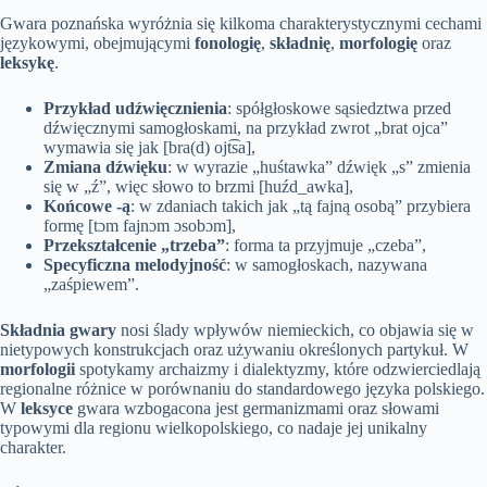
Gwara poznańska wyróżnia się kilkoma charakterystycznymi cechami
językowymi, obejmującymi
fonologię
,
składnię
,
morfologię
oraz
leksykę
.
Przykład udźwięcznienia
: spółgłoskowe sąsiedztwa przed
dźwięcznymi samogłoskami, na przykład zwrot „brat ojca”
wymawia się jak [bra(d) ojt͡sa],
Zmiana dźwięku
: w wyrazie „huśtawka” dźwięk „s” zmienia
się w „ź”, więc słowo to brzmi [huźd_awka],
Końcowe -ą
: w zdaniach takich jak „tą fajną osobą” przybiera
formę [tɔm fajnɔm ɔsobɔm],
Przekształcenie „trzeba”
: forma ta przyjmuje „czeba”,
Specyficzna melodyjność
: w samogłoskach, nazywana
„zaśpiewem”.
Składnia gwary
nosi ślady wpływów niemieckich, co objawia się w
nietypowych konstrukcjach oraz używaniu określonych partykuł. W
morfologii
spotykamy archaizmy i dialektyzmy, które odzwierciedlają
regionalne różnice w porównaniu do standardowego języka polskiego.
W
leksyce
gwara wzbogacona jest germanizmami oraz słowami
typowymi dla regionu wielkopolskiego, co nadaje jej unikalny
charakter.