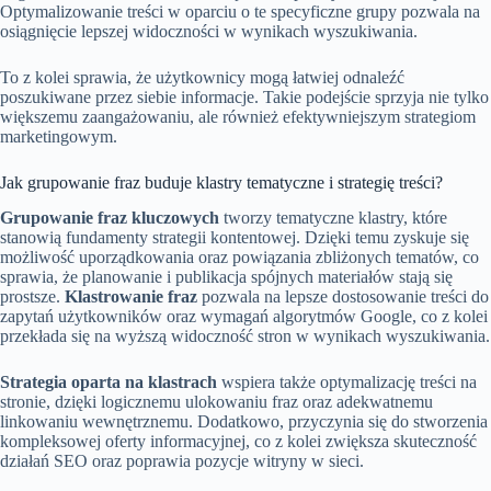
Optymalizowanie treści w oparciu o te specyficzne grupy pozwala na
osiągnięcie lepszej widoczności w wynikach wyszukiwania.
To z kolei sprawia, że użytkownicy mogą łatwiej odnaleźć
poszukiwane przez siebie informacje. Takie podejście sprzyja nie tylko
większemu zaangażowaniu, ale również efektywniejszym strategiom
marketingowym.
Jak grupowanie fraz buduje klastry tematyczne i strategię treści?
Grupowanie fraz kluczowych
tworzy tematyczne klastry, które
stanowią fundamenty strategii kontentowej. Dzięki temu zyskuje się
możliwość uporządkowania oraz powiązania zbliżonych tematów, co
sprawia, że planowanie i publikacja spójnych materiałów stają się
prostsze.
Klastrowanie fraz
pozwala na lepsze dostosowanie treści do
zapytań użytkowników oraz wymagań algorytmów Google, co z kolei
przekłada się na wyższą widoczność stron w wynikach wyszukiwania.
Strategia oparta na klastrach
wspiera także optymalizację treści na
stronie, dzięki logicznemu ulokowaniu fraz oraz adekwatnemu
linkowaniu wewnętrznemu. Dodatkowo, przyczynia się do stworzenia
kompleksowej oferty informacyjnej, co z kolei zwiększa skuteczność
działań SEO oraz poprawia pozycje witryny w sieci.