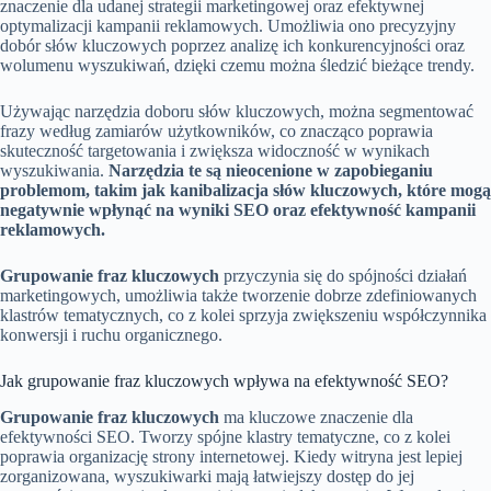
znaczenie dla udanej strategii marketingowej oraz efektywnej
optymalizacji kampanii reklamowych. Umożliwia ono precyzyjny
dobór słów kluczowych poprzez analizę ich konkurencyjności oraz
wolumenu wyszukiwań, dzięki czemu można śledzić bieżące trendy.
Używając narzędzia doboru słów kluczowych, można segmentować
frazy według zamiarów użytkowników, co znacząco poprawia
skuteczność targetowania i zwiększa widoczność w wynikach
wyszukiwania.
Narzędzia te są nieocenione w zapobieganiu
problemom, takim jak kanibalizacja słów kluczowych, które mogą
negatywnie wpłynąć na wyniki SEO oraz efektywność kampanii
reklamowych.
Grupowanie fraz kluczowych
przyczynia się do spójności działań
marketingowych, umożliwia także tworzenie dobrze zdefiniowanych
klastrów tematycznych, co z kolei sprzyja zwiększeniu współczynnika
konwersji i ruchu organicznego.
Jak grupowanie fraz kluczowych wpływa na efektywność SEO?
Grupowanie fraz kluczowych
ma kluczowe znaczenie dla
efektywności SEO. Tworzy spójne klastry tematyczne, co z kolei
poprawia organizację strony internetowej. Kiedy witryna jest lepiej
zorganizowana, wyszukiwarki mają łatwiejszy dostęp do jej