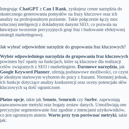
Integrując
ChatGPT
z
Can I Rank
, zyskujesz cenne narzędzia do
skutecznego generowania pomysłów na frazy kluczowe oraz ich
analizy na profesjonalnym poziomie. Takie połączenie łączy moc
sztucznej inteligencji z dokładnymi danymi SEO, co pozwala na
łatwiejsze tworzenie precyzyjnych grup fraz i budowanie efektywnej
strategii marketingowej.
Jak wybrać odpowiednie narzędzie do grupowania fraz kluczowych?
Wybór odpowiedniego narzędzia do grupowania fraz kluczowych
powinien być oparty na funkcjach, które są kluczowe dla realizacji
celów związanych z SEO i marketingiem.
Darmowe narzędzia
, jak
Google Keyword Planner
, oferują podstawowe możliwości, co czyni
je idealnym startowym wyborem do pracy z frazami. Niemniej jednak,
ich funkcje dotyczące analizy konkurencji oraz oceny potencjału słów
kluczowych są dość ograniczone.
Płatne opcje
, takie jak
Senuto
,
Semrush
czy
Surfer
, zapewniają
zaawansowane metryki oraz bogaty zestaw danych. Umożliwiają one
precyzyjne segmentowanie fraz zgodnie z intencjami użytkowników,
co jest ogromnym atutem.
Warto przy tym porównać metryki
, takie
jak: