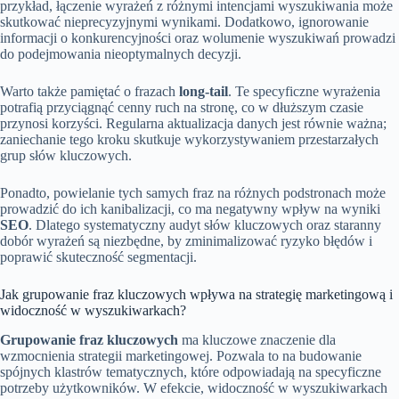
przykład, łączenie wyrażeń z różnymi intencjami wyszukiwania może
skutkować nieprecyzyjnymi wynikami. Dodatkowo, ignorowanie
informacji o konkurencyjności oraz wolumenie wyszukiwań prowadzi
do podejmowania nieoptymalnych decyzji.
Warto także pamiętać o frazach
long-tail
. Te specyficzne wyrażenia
potrafią przyciągnąć cenny ruch na stronę, co w dłuższym czasie
przynosi korzyści. Regularna aktualizacja danych jest równie ważna;
zaniechanie tego kroku skutkuje wykorzystywaniem przestarzałych
grup słów kluczowych.
Ponadto, powielanie tych samych fraz na różnych podstronach może
prowadzić do ich kanibalizacji, co ma negatywny wpływ na wyniki
SEO
. Dlatego systematyczny audyt słów kluczowych oraz staranny
dobór wyrażeń są niezbędne, by zminimalizować ryzyko błędów i
poprawić skuteczność segmentacji.
Jak grupowanie fraz kluczowych wpływa na strategię marketingową i
widoczność w wyszukiwarkach?
Grupowanie fraz kluczowych
ma kluczowe znaczenie dla
wzmocnienia strategii marketingowej. Pozwala to na budowanie
spójnych klastrów tematycznych, które odpowiadają na specyficzne
potrzeby użytkowników. W efekcie, widoczność w wyszukiwarkach