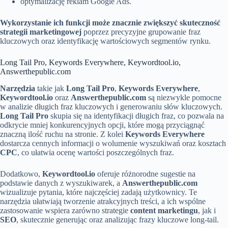
optymalizację reklam Google Ads.
Wykorzystanie ich funkcji może znacznie zwiększyć skuteczność
strategii marketingowej
poprzez precyzyjne grupowanie fraz
kluczowych oraz identyfikację wartościowych segmentów rynku.
Long Tail Pro, Keywords Everywhere, Keywordtool.io,
Answerthepublic.com
Narzędzia
takie jak
Long Tail Pro
,
Keywords Everywhere
,
Keywordtool.io
oraz
Answerthepublic.com
są niezwykle pomocne
w analizie długich fraz kluczowych i generowaniu słów kluczowych.
Long Tail Pro
skupia się na identyfikacji długich fraz, co pozwala na
odkrycie mniej konkurencyjnych opcji, które mogą przyciągnąć
znaczną ilość ruchu na stronie. Z kolei
Keywords Everywhere
dostarcza cennych informacji o wolumenie wyszukiwań oraz kosztach
CPC
, co ułatwia ocenę wartości poszczególnych fraz.
Dodatkowo,
Keywordtool.io
oferuje różnorodne sugestie na
podstawie danych z wyszukiwarek, a
Answerthepublic.com
wizualizuje pytania, które najczęściej zadają użytkownicy. Te
narzędzia ułatwiają tworzenie atrakcyjnych treści, a ich wspólne
zastosowanie wspiera zarówno strategie
content marketingu
, jak i
SEO
, skutecznie generując oraz analizując frazy kluczowe long-tail.