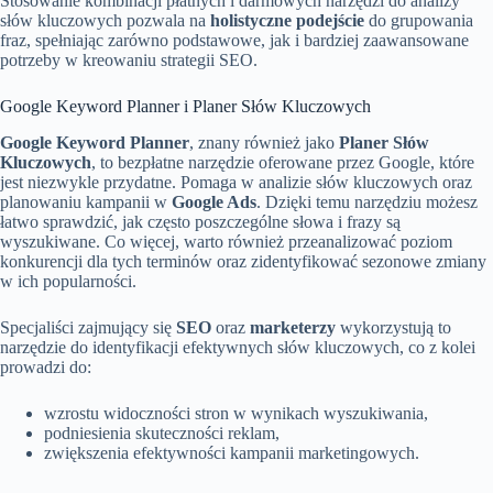
Stosowanie kombinacji płatnych i darmowych narzędzi do analizy
słów kluczowych pozwala na
holistyczne podejście
do grupowania
fraz, spełniając zarówno podstawowe, jak i bardziej zaawansowane
potrzeby w kreowaniu strategii SEO.
Google Keyword Planner i Planer Słów Kluczowych
Google Keyword Planner
, znany również jako
Planer Słów
Kluczowych
, to bezpłatne narzędzie oferowane przez Google, które
jest niezwykle przydatne. Pomaga w analizie słów kluczowych oraz
planowaniu kampanii w
Google Ads
. Dzięki temu narzędziu możesz
łatwo sprawdzić, jak często poszczególne słowa i frazy są
wyszukiwane. Co więcej, warto również przeanalizować poziom
konkurencji dla tych terminów oraz zidentyfikować sezonowe zmiany
w ich popularności.
Specjaliści zajmujący się
SEO
oraz
marketerzy
wykorzystują to
narzędzie do identyfikacji efektywnych słów kluczowych, co z kolei
prowadzi do:
wzrostu widoczności stron w wynikach wyszukiwania,
podniesienia skuteczności reklam,
zwiększenia efektywności kampanii marketingowych.