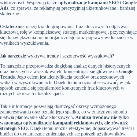
widoczności. Wspierają także
optymalizację kampanii SEO
i
Google
Ads
, co sprawia, że reklamy są precyzyjniej ukierunkowane i bardziej
skuteczne.
Ostatecznie
, narzędzia do grupowania fraz kluczowych odgrywają
kluczową rolę w kompleksowej strategii marketingowej, przyczyniając
się do zwiększenia ruchu organicznego oraz poprawy widoczności w
wynikach wyszukiwania.
Jak narzędzie wykrywa trendy i sezonowość wyszukiwań?
To narzędzie przeprowadza dogłębną analizę danych historycznych
oraz bieżących z wyszukiwarek, koncentrując się głównie na
Google
Trends
. Jego celem jest identyfikacja trendów oraz sezonowych
wahań w wyszukiwaniach. Dzięki temu można obserwować, w jaki
sposób zmienia się popularność konkretnych fraz kluczowych w
różnych okresach i lokalizacjach.
Takie informacje pozwalają dostrzegać okresy wzmożonego
zainteresowania oraz oznaki jego spadku, co w znacznym stopniu
ułatwia planowanie słów kluczowych.
Analiza trendów nie tylko
wspomaga optymalizację kampanii reklamowych, ale również
strategii SEO.
Dzięki temu można efektywniej dopasowywać treści i
budżet do dynamicznie zmieniających się potrzeb użytkowników.