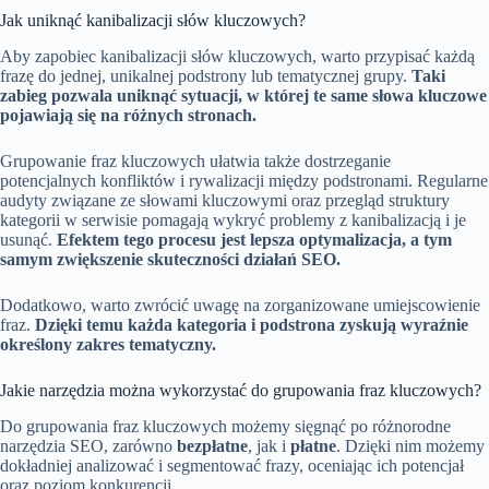
Jak uniknąć kanibalizacji słów kluczowych?
Aby zapobiec kanibalizacji słów kluczowych, warto przypisać każdą
frazę do jednej, unikalnej podstrony lub tematycznej grupy.
Taki
zabieg pozwala uniknąć sytuacji, w której te same słowa kluczowe
pojawiają się na różnych stronach.
Grupowanie fraz kluczowych ułatwia także dostrzeganie
potencjalnych konfliktów i rywalizacji między podstronami. Regularne
audyty związane ze słowami kluczowymi oraz przegląd struktury
kategorii w serwisie pomagają wykryć problemy z kanibalizacją i je
usunąć.
Efektem tego procesu jest lepsza optymalizacja, a tym
samym zwiększenie skuteczności działań SEO.
Dodatkowo, warto zwrócić uwagę na zorganizowane umiejscowienie
fraz.
Dzięki temu każda kategoria i podstrona zyskują wyraźnie
określony zakres tematyczny.
Jakie narzędzia można wykorzystać do grupowania fraz kluczowych?
Do grupowania fraz kluczowych możemy sięgnąć po różnorodne
narzędzia SEO, zarówno
bezpłatne
, jak i
płatne
. Dzięki nim możemy
dokładniej analizować i segmentować frazy, oceniając ich potencjał
oraz poziom konkurencji.