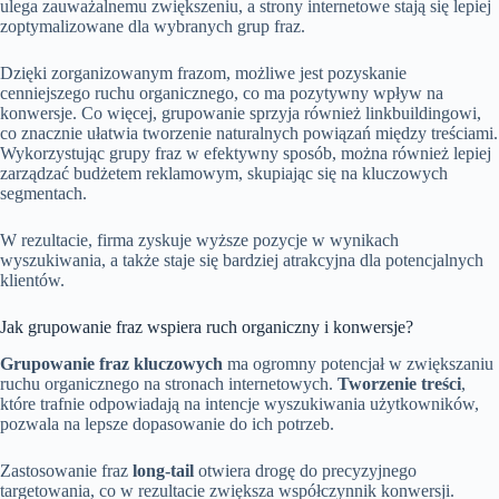
ulega zauważalnemu zwiększeniu, a strony internetowe stają się lepiej
zoptymalizowane dla wybranych grup fraz.
Dzięki zorganizowanym frazom, możliwe jest pozyskanie
cenniejszego ruchu organicznego, co ma pozytywny wpływ na
konwersje. Co więcej, grupowanie sprzyja również linkbuildingowi,
co znacznie ułatwia tworzenie naturalnych powiązań między treściami.
Wykorzystując grupy fraz w efektywny sposób, można również lepiej
zarządzać budżetem reklamowym, skupiając się na kluczowych
segmentach.
W rezultacie, firma zyskuje wyższe pozycje w wynikach
wyszukiwania, a także staje się bardziej atrakcyjna dla potencjalnych
klientów.
Jak grupowanie fraz wspiera ruch organiczny i konwersje?
Grupowanie fraz kluczowych
ma ogromny potencjał w zwiększaniu
ruchu organicznego na stronach internetowych.
Tworzenie treści
,
które trafnie odpowiadają na intencje wyszukiwania użytkowników,
pozwala na lepsze dopasowanie do ich potrzeb.
Zastosowanie fraz
long-tail
otwiera drogę do precyzyjnego
targetowania, co w rezultacie zwiększa współczynnik konwersji.