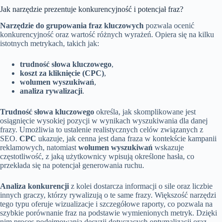
Jak narzędzie prezentuje konkurencyjność i potencjał fraz?
Narzędzie do grupowania fraz kluczowych
pozwala ocenić
konkurencyjność oraz wartość różnych wyrażeń. Opiera się na kilku
istotnych metrykach, takich jak:
trudność słowa kluczowego
,
koszt za kliknięcie (CPC)
,
wolumen wyszukiwań
,
analiza rywalizacji
.
Trudność słowa kluczowego
określa, jak skomplikowane jest
osiągnięcie wysokiej pozycji w wynikach wyszukiwania dla danej
frazy. Umożliwia to ustalenie realistycznych celów związanych z
SEO.
CPC
ukazuje, jak cenna jest dana fraza w kontekście kampanii
reklamowych, natomiast
wolumen wyszukiwań
wskazuje
częstotliwość, z jaką użytkownicy wpisują określone hasła, co
przekłada się na potencjał generowania ruchu.
Analiza konkurencji
z kolei dostarcza informacji o sile oraz liczbie
innych graczy, którzy rywalizują o te same frazy. Większość narzędzi
tego typu oferuje wizualizacje i szczegółowe raporty, co pozwala na
szybkie porównanie fraz na podstawie wymienionych metryk. Dzięki
nim proces podejmowania decyzji dotyczących optymalizacji oraz