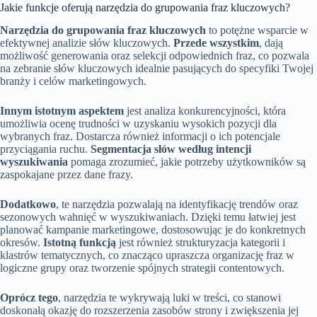
Jakie funkcje oferują narzędzia do grupowania fraz kluczowych?
Narzędzia do grupowania fraz kluczowych
to potężne wsparcie w
efektywnej analizie słów kluczowych.
Przede wszystkim
, dają
możliwość generowania oraz selekcji odpowiednich fraz, co pozwala
na zebranie słów kluczowych idealnie pasujących do specyfiki Twojej
branży i celów marketingowych.
Innym istotnym aspektem
jest analiza konkurencyjności, która
umożliwia ocenę trudności w uzyskaniu wysokich pozycji dla
wybranych fraz. Dostarcza również informacji o ich potencjale
przyciągania ruchu.
Segmentacja słów według intencji
wyszukiwania
pomaga zrozumieć, jakie potrzeby użytkowników są
zaspokajane przez dane frazy.
Dodatkowo
, te narzędzia pozwalają na identyfikację trendów oraz
sezonowych wahnięć w wyszukiwaniach. Dzięki temu łatwiej jest
planować kampanie marketingowe, dostosowując je do konkretnych
okresów.
Istotną funkcją
jest również strukturyzacja kategorii i
klastrów tematycznych, co znacząco upraszcza organizację fraz w
logiczne grupy oraz tworzenie spójnych strategii contentowych.
Oprócz tego
, narzędzia te wykrywają luki w treści, co stanowi
doskonałą okazję do rozszerzenia zasobów strony i zwiększenia jej