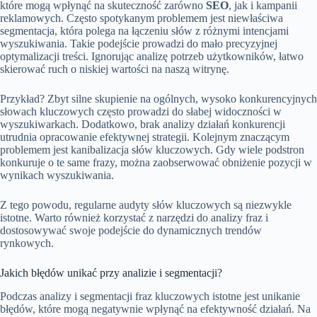
które mogą wpłynąć na skuteczność zarówno
SEO
, jak i kampanii
reklamowych. Często spotykanym problemem jest niewłaściwa
segmentacja, która polega na łączeniu słów z różnymi intencjami
wyszukiwania. Takie podejście prowadzi do mało precyzyjnej
optymalizacji treści. Ignorując analizę potrzeb użytkowników, łatwo
skierować ruch o niskiej wartości na naszą witrynę.
Przykład? Zbyt silne skupienie na ogólnych, wysoko konkurencyjnych
słowach kluczowych często prowadzi do słabej widoczności w
wyszukiwarkach. Dodatkowo, brak analizy działań konkurencji
utrudnia opracowanie efektywnej strategii. Kolejnym znaczącym
problemem jest kanibalizacja słów kluczowych. Gdy wiele podstron
konkuruje o te same frazy, można zaobserwować obniżenie pozycji w
wynikach wyszukiwania.
Z tego powodu, regularne audyty słów kluczowych są niezwykle
istotne. Warto również korzystać z narzędzi do analizy fraz i
dostosowywać swoje podejście do dynamicznych trendów
rynkowych.
Jakich błędów unikać przy analizie i segmentacji?
Podczas analizy i segmentacji fraz kluczowych istotne jest unikanie
błędów, które mogą negatywnie wpłynąć na efektywność działań. Na