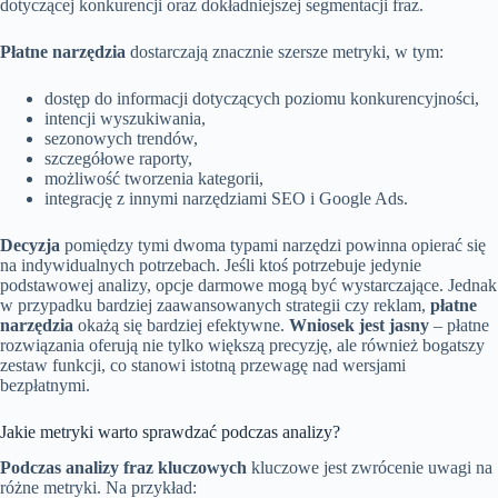
dotyczącej konkurencji oraz dokładniejszej segmentacji fraz.
Płatne narzędzia
dostarczają znacznie szersze metryki, w tym:
dostęp do informacji dotyczących poziomu konkurencyjności,
intencji wyszukiwania,
sezonowych trendów,
szczegółowe raporty,
możliwość tworzenia kategorii,
integrację z innymi narzędziami SEO i Google Ads.
Decyzja
pomiędzy tymi dwoma typami narzędzi powinna opierać się
na indywidualnych potrzebach. Jeśli ktoś potrzebuje jedynie
podstawowej analizy, opcje darmowe mogą być wystarczające. Jednak
w przypadku bardziej zaawansowanych strategii czy reklam,
płatne
narzędzia
okażą się bardziej efektywne.
Wniosek jest jasny
– płatne
rozwiązania oferują nie tylko większą precyzję, ale również bogatszy
zestaw funkcji, co stanowi istotną przewagę nad wersjami
bezpłatnymi.
Jakie metryki warto sprawdzać podczas analizy?
Podczas analizy fraz kluczowych
kluczowe jest zwrócenie uwagi na
różne metryki. Na przykład: