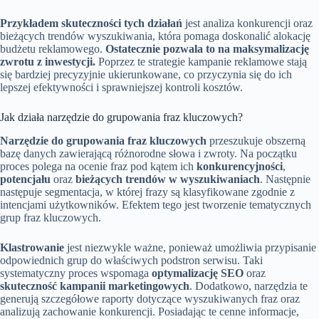
Przykładem skuteczności tych działań
jest analiza konkurencji oraz
bieżących trendów wyszukiwania, która pomaga doskonalić alokację
budżetu reklamowego.
Ostatecznie pozwala to na maksymalizację
zwrotu z inwestycji.
Poprzez te strategie kampanie reklamowe stają
się bardziej precyzyjnie ukierunkowane, co przyczynia się do ich
lepszej efektywności i sprawniejszej kontroli kosztów.
Jak działa narzędzie do grupowania fraz kluczowych?
Narzędzie do grupowania fraz kluczowych
przeszukuje obszerną
bazę danych zawierającą różnorodne słowa i zwroty. Na początku
proces polega na ocenie fraz pod kątem ich
konkurencyjności
,
potencjału
oraz
bieżących trendów w wyszukiwaniach
. Następnie
następuje segmentacja, w której frazy są klasyfikowane zgodnie z
intencjami użytkowników. Efektem tego jest tworzenie tematycznych
grup fraz kluczowych.
Klastrowanie
jest niezwykle ważne, ponieważ umożliwia przypisanie
odpowiednich grup do właściwych podstron serwisu. Taki
systematyczny proces wspomaga
optymalizację SEO
oraz
skuteczność kampanii marketingowych
. Dodatkowo, narzędzia te
generują szczegółowe raporty dotyczące wyszukiwanych fraz oraz
analizują zachowanie konkurencji. Posiadając te cenne informacje,