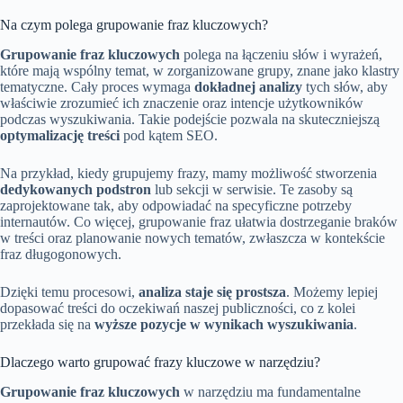
Na czym polega grupowanie fraz kluczowych?
Grupowanie fraz kluczowych
polega na łączeniu słów i wyrażeń,
które mają wspólny temat, w zorganizowane grupy, znane jako klastry
tematyczne. Cały proces wymaga
dokładnej analizy
tych słów, aby
właściwie zrozumieć ich znaczenie oraz intencje użytkowników
podczas wyszukiwania. Takie podejście pozwala na skuteczniejszą
optymalizację treści
pod kątem SEO.
Na przykład, kiedy grupujemy frazy, mamy możliwość stworzenia
dedykowanych podstron
lub sekcji w serwisie. Te zasoby są
zaprojektowane tak, aby odpowiadać na specyficzne potrzeby
internautów. Co więcej, grupowanie fraz ułatwia dostrzeganie braków
w treści oraz planowanie nowych tematów, zwłaszcza w kontekście
fraz długogonowych.
Dzięki temu procesowi,
analiza staje się prostsza
. Możemy lepiej
dopasować treści do oczekiwań naszej publiczności, co z kolei
przekłada się na
wyższe pozycje w wynikach wyszukiwania
.
Dlaczego warto grupować frazy kluczowe w narzędziu?
Grupowanie fraz kluczowych
w narzędziu ma fundamentalne