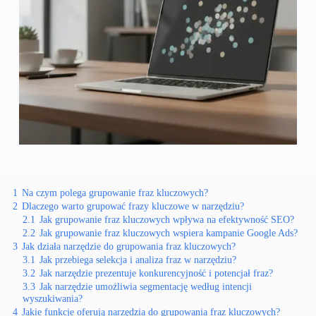
1
Na czym polega grupowanie fraz kluczowych?
2
Dlaczego warto grupować frazy kluczowe w narzędziu?
2.1
Jak grupowanie fraz kluczowych wpływa na efektywność SEO?
2.2
Jak grupowanie fraz kluczowych wspiera kampanie Google Ads?
3
Jak działa narzędzie do grupowania fraz kluczowych?
3.1
Jak przebiega selekcja i analiza fraz w narzędziu?
3.2
Jak narzędzie prezentuje konkurencyjność i potencjał fraz?
3.3
Jak narzędzie umożliwia segmentację według intencji
wyszukiwania?
4
Jakie funkcje oferują narzędzia do grupowania fraz kluczowych?