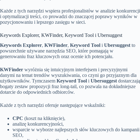
Każde z tych narzędzi wspiera profesjonalistów w analizie konkurencji
i optymalizacji treści, co prowadzi do znaczącej poprawy wyników w
pozycjonowaniu i lepszego zasięgu w sieci.
Keywords Explorer, KWFinder, Keyword Tool i Ubersuggest
Keywords Explorer
,
KWFinder
,
Keyword Tool
i
Ubersuggest
to
powszechnie używane narzędzia SEO, które pomagają w
generowaniu fraz kluczowych oraz ocenie ich potencjału.
KWFinder
wyróżnia się intuicyjnym interfejsem i precyzyjnymi
danymi na temat trendów wyszukiwania, co czyni go przyjaznym dla
użytkowników. Tymczasem
Keyword Tool
i
Ubersuggest
dostarczają
bogaty zestaw propozycji fraz long-tail, co pozwala na dokładniejsze
dotarcie do odpowiednich odbiorców.
Każde z tych narzędzi oferuje następujące wskaźniki:
CPC
(koszt na kliknięcie),
analizę konkurencyjności,
wsparcie w wyborze najlepszych słów kluczowych do kampanii
SEO,