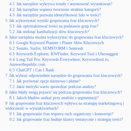
4.1
Jak narzędzie wykrywa trendy i sezonowość wyszukiwań?
4.2
Jak narzędzie wspiera tworzenie struktur kategorii?
4.3
Jak narzędzie pozwala identyfikować luki w treści?
5
Jak wykorzystać wyniki grupowania fraz kluczowych?
5.1
Jak optymalizować treści na podstawie grup fraz?
5.2
Jak uniknąć kanibalizacji słów kluczowych?
6
Jakie narzędzia można wykorzystać do grupowania fraz kluczowych?
6.1
Google Keyword Planner i Planer Słów Kluczowych
6.2
Senuto, Surfer, SEMSTORM i Semrush
6.3
Keywords Explorer, KWFinder, Keyword Tool i Ubersuggest
6.4
Long Tail Pro, Keywords Everywhere, Keywordtool.io,
Answerthepublic.com
6.5
ChatGPT i Can I Rank
7
Jak wybrać odpowiednie narzędzie do grupowania fraz kluczowych?
7.1
Jak porównać opcje darmowe i płatne?
7.2
Jakie metryki warto sprawdzać podczas analizy?
8
Jakie błędy mogą pojawić się podczas grupowania fraz kluczowych?
8.1
Jakich błędów unikać przy analizie i segmentacji?
9
Jak grupowanie fraz kluczowych wpływa na strategię marketingową i
widoczność w wyszukiwarkach?
9.1
Jak grupowanie fraz wspiera ruch organiczny i konwersje?
9.2
Jak grupowanie fraz buduje klastry tematyczne i strategię treści?