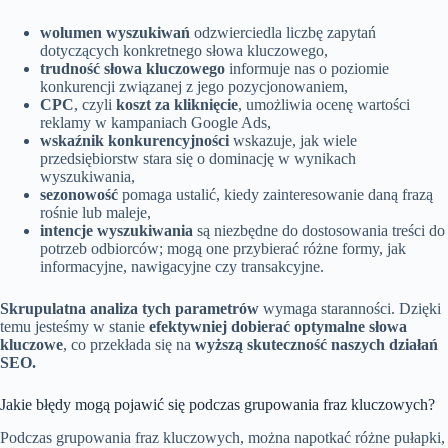
wolumen wyszukiwań
odzwierciedla liczbę zapytań
dotyczących konkretnego słowa kluczowego,
trudność słowa kluczowego
informuje nas o poziomie
konkurencji związanej z jego pozycjonowaniem,
CPC
, czyli
koszt za kliknięcie
, umożliwia ocenę wartości
reklamy w kampaniach Google Ads,
wskaźnik konkurencyjności
wskazuje, jak wiele
przedsiębiorstw stara się o dominację w wynikach
wyszukiwania,
sezonowość
pomaga ustalić, kiedy zainteresowanie daną frazą
rośnie lub maleje,
intencje wyszukiwania
są niezbędne do dostosowania treści do
potrzeb odbiorców; mogą one przybierać różne formy, jak
informacyjne, nawigacyjne czy transakcyjne.
Skrupulatna analiza tych parametrów
wymaga staranności. Dzięki
temu jesteśmy w stanie
efektywniej dobierać optymalne słowa
kluczowe
, co przekłada się na
wyższą skuteczność naszych działań
SEO.
Jakie błędy mogą pojawić się podczas grupowania fraz kluczowych?
Podczas grupowania fraz kluczowych, można napotkać różne pułapki,