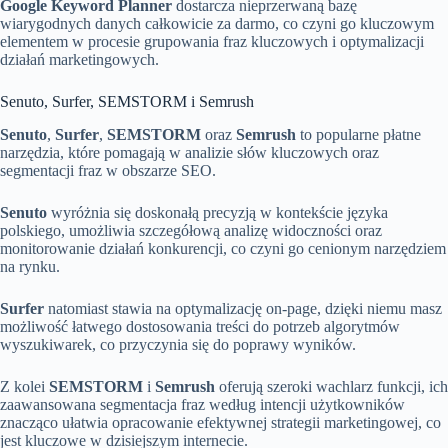
Google Keyword Planner
dostarcza nieprzerwaną bazę
wiarygodnych danych całkowicie za darmo, co czyni go kluczowym
elementem w procesie grupowania fraz kluczowych i optymalizacji
działań marketingowych.
Senuto, Surfer, SEMSTORM i Semrush
Senuto
,
Surfer
,
SEMSTORM
oraz
Semrush
to popularne płatne
narzędzia, które pomagają w analizie słów kluczowych oraz
segmentacji fraz w obszarze SEO.
Senuto
wyróżnia się doskonałą precyzją w kontekście języka
polskiego, umożliwia szczegółową analizę widoczności oraz
monitorowanie działań konkurencji, co czyni go cenionym narzędziem
na rynku.
Surfer
natomiast stawia na optymalizację on-page, dzięki niemu masz
możliwość łatwego dostosowania treści do potrzeb algorytmów
wyszukiwarek, co przyczynia się do poprawy wyników.
Z kolei
SEMSTORM
i
Semrush
oferują szeroki wachlarz funkcji, ich
zaawansowana segmentacja fraz według intencji użytkowników
znacząco ułatwia opracowanie efektywnej strategii marketingowej, co
jest kluczowe w dzisiejszym internecie.