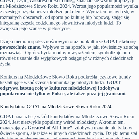
GOAT
, czyli „
Greatest of All Time
„, znalazło się wśród propozycji
na Młodzieżowe Słowo Roku 2024. Wzrost jego popularności wynika
z częstego użycia przez młodsze pokolenie. Wyraz ten pojawia się w
rozmaitych obszarach, od sportu po kulturę hip-hopową, stając się
integralną częścią codziennego słownictwa młodych ludzi. To
zwiększa jego szanse w plebiscycie.
Dzięki mediom społecznościowym oraz popkulturze
GOAT stało się
powszechnie znane
. Wpływa to na sposób, w jaki rówieśnicy ze sobą
rozmawiają. Oprócz bycia modnym wyrażeniem, symbolizuje ono
również uznanie dla wyjątkowych osiągnięć w różnych dziedzinach
życia.
Konkurs na Młodzieżowe Słowo Roku podkreśla językowe trendy
kształtujące współczesną komunikację młodych ludzi.
GOAT
odgrywa istotną rolę w kulturze młodzieżowej i zdobywa
popularność nie tylko w Polsce, ale także poza jej granicami.
Kandydatura GOAT na Młodzieżowe Słowo Roku 2024
GOAT
znalazł się wśród kandydatów na Młodzieżowe Słowo Roku
2024. Jest niezwykle popularny wśród młodzieży. Akronim ten,
oznaczający
„Greatest of All Time”
, zdobywa uznanie nie tylko w
świecie sportu, ale także w innych dziedzinach życia. Dzięki temu stał
się istotnym elementem współczesnych trendów językowych. Jury