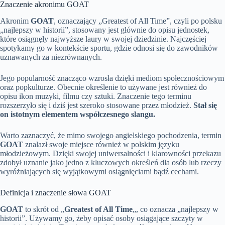
Znaczenie akronimu GOAT
Akronim
GOAT
, oznaczający „Greatest of All Time”, czyli po polsku
„najlepszy w historii”, stosowany jest głównie do opisu jednostek,
które osiągnęły najwyższe laury w swojej dziedzinie. Najczęściej
spotykamy go w kontekście sportu, gdzie odnosi się do zawodników
uznawanych za niezrównanych.
Jego popularność znacząco wzrosła dzięki mediom społecznościowym
oraz popkulturze. Obecnie określenie to używane jest również do
opisu ikon muzyki, filmu czy sztuki. Znaczenie tego terminu
rozszerzyło się i dziś jest szeroko stosowane przez młodzież.
Stał się
on istotnym elementem współczesnego slangu.
Warto zaznaczyć, że mimo swojego angielskiego pochodzenia, termin
GOAT
znalazł swoje miejsce również w polskim języku
młodzieżowym. Dzięki swojej uniwersalności i klarowności przekazu
zdobył uznanie jako jedno z kluczowych określeń dla osób lub rzeczy
wyróżniających się wyjątkowymi osiągnięciami bądź cechami.
Definicja i znaczenie słowa GOAT
GOAT
to skrót od „
Greatest of All Time
„, co oznacza „najlepszy w
historii”. Używamy go, żeby opisać osoby osiągające szczyty w