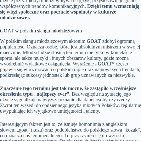
użycie przez młodych ludzi wpływa na język, przystosowując go do
współczesnych trendów komunikacyjnych.
Dzięki temu wzmacniają
się więzi społeczne oraz poczucie wspólnoty w kulturze
młodzieżowej.
GOAT w polskim slangu młodzieżowym
W polskim slangu młodzieżowym akronim
GOAT
zdobył ogromną
popularność. Oznacza osobę, która jest absolutnym mistrzem w swojej
dziedzinie. Młodzi ludzie stosują ten termin nie tylko w kontekście
sportu, ale także muzyki i innych obszarów kultury, gdzie można
wyodrębnić wyjątkowe osiągnięcia. Wyrażenie
„GOAT”
często
pojawia się w rozmowach o polskim rapie oraz najnowszych trendach,
podkreślając sukcesy jednostek lub grup uznawanych za niezwykłe.
Znaczenie tego terminu jest tak mocne, że zastąpiło wcześniejsze
określenia typu „najlepszy ever”.
Bez względu na sytuację jego
użycie sygnalizuje najwyższe uznanie dla danej osoby czy rzeczy.
Zwrot ten wszedł do codziennego języka młodych Polaków, regularnie
uwypuklając ich wyjątkowe umiejętności i talenty.
Interesującym faktem jest to, że istnieje homonimia z angielskim
słowem „goat” (koza) oraz podobieństwo do polskiego słowa „kozak”,
co oznacza coś fenomenalnego. To przyczyniło się do wzrostu