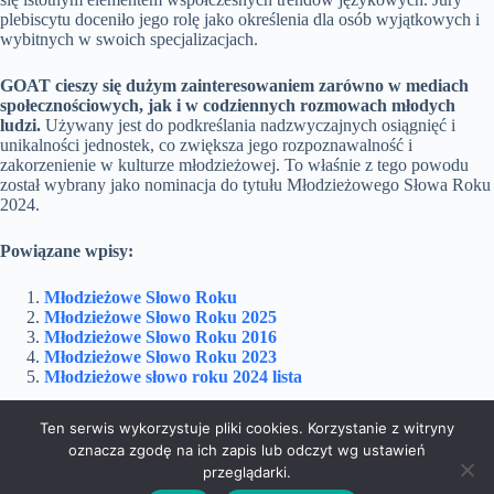
plebiscytu doceniło jego rolę jako określenia dla osób wyjątkowych i
wybitnych w swoich specjalizacjach.
GOAT cieszy się dużym zainteresowaniem zarówno w mediach
społecznościowych, jak i w codziennych rozmowach młodych
ludzi.
Używany jest do podkreślania nadzwyczajnych osiągnięć i
unikalności jednostek, co zwiększa jego rozpoznawalność i
zakorzenienie w kulturze młodzieżowej. To właśnie z tego powodu
został wybrany jako nominacja do tytułu Młodzieżowego Słowa Roku
2024.
Powiązane wpisy:
Młodzieżowe Słowo Roku
Młodzieżowe Słowo Roku 2025
Młodzieżowe Słowo Roku 2016
Młodzieżowe Słowo Roku 2023
Młodzieżowe słowo roku 2024 lista
Ten serwis wykorzystuje pliki cookies. Korzystanie z witryny
oznacza zgodę na ich zapis lub odczyt wg ustawień
Dom i Ogród
Doradztwo
Edukacja
przeglądarki.
Marketing
Podróże
Rozrywka
Technologie