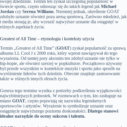
swojej dziedzinie. Termin ten zyskał szczególną popularność w
świecie sportu, często odnosząc się do takich legend jak
Michael
Jordan
czy
Serena Williams
. Niemniej jednak, określenie GOAT
zdobyło uznanie również poza areną sportową. Zarówno młodzież, jak
i media stosują je, aby wyrazić najwyższe uznanie dla osiągnięć w
różnych aspektach życia.
Greatest of All Time – etymologia i konteksty użycia
Termin „Greatest of All Time” (
GOAT
) zyskał popularność za sprawą
albumu LL Cool J z 2000 roku, który wprost nawiązywał do tego
wyrażenia. Od tamtej pory akronim ten zdobył uznanie nie tylko w
hip-hopie, ale również szerzej w popkulturze. Początkowo używany
był przede wszystkim w kontekście muzyki i sportu jako sposób na
wyróżnienie liderów tych dziedzin. Obecnie znajduje zastosowanie
także w różnych innych sferach życia.
Geneza tego terminu wynika z potrzeby podkreślenia wyjątkowości
najwybitniejszych jednostek. W rozmowach o tym, kto zasługuje na
miano
GOAT
, często pojawiają się nazwiska legendarnych
sportowców i artystów. Wyrażenie to symbolizuje uznanie oraz
osiągnięcie najwyższego poziomu doskonałości.
Dlatego stanowi
idealne narzędzie do oceny sukcesu i talentu.