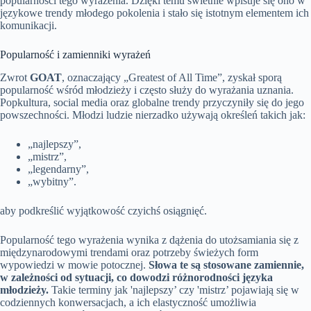
popularności tego wyrażenia. Dzięki temu świetnie wpisuje się ono w
językowe trendy młodego pokolenia i stało się istotnym elementem ich
komunikacji.
Popularność i zamienniki wyrażeń
Zwrot
GOAT
, oznaczający „Greatest of All Time”, zyskał sporą
popularność wśród młodzieży i często służy do wyrażania uznania.
Popkultura, social media oraz globalne trendy przyczyniły się do jego
powszechności. Młodzi ludzie nierzadko używają określeń takich jak:
„najlepszy”,
„mistrz”,
„legendarny”,
„wybitny”.
aby podkreślić wyjątkowość czyichś osiągnięć.
Popularność tego wyrażenia wynika z dążenia do utożsamiania się z
międzynarodowymi trendami oraz potrzeby świeżych form
wypowiedzi w mowie potocznej.
Słowa te są stosowane zamiennie,
w zależności od sytuacji, co dowodzi różnorodności języka
młodzieży.
Takie terminy jak 'najlepszy’ czy 'mistrz’ pojawiają się w
codziennych konwersacjach, a ich elastyczność umożliwia