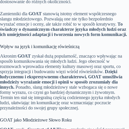
dostosowanie do różnych okoliczności.
Zamienniki dla
GOAT
stanowią istotny element współczesnego
slangu młodzieżowego. Pozwalają one nie tylko bezpośrednio
wyrażać emocje i oceny, ale także robić to w sposób kreatywny.
To
świadczy o dynamicznym charakterze języka młodych ludzi oraz
ich umiejętności adaptacji i tworzenia nowych form komunikacji.
Wpływ na język i komunikację rówieśniczą
Akronim
GOAT
zyskał dużą popularność, znacząco wpływając na
sposób komunikowania się młodych ludzi. Jego obecność w
rozmowach wprowadza elementy kultury masowej oraz sportu, co
sprzyja integracji i budowaniu więzi wśród rówieśników.
Dzięki
ludycznemu i ekspresywnemu charakterowi, GOAT umożliwia
młodzieży wyrażanie emocji i opinii w sposób zrozumiały dla
innych.
Ponadto, slang młodzieżowy stale wzbogaca się o nowe
formy wyrazu, co czyni go bardziej dynamicznym i żywotnym.
Termin ten stał się integralną częścią codziennego języka młodych
ludzi, ułatwiając im komunikację oraz wzmacniając poczucie
przynależności do swojej grupy społecznej.
GOAT jako Młodzieżowe Słowo Roku