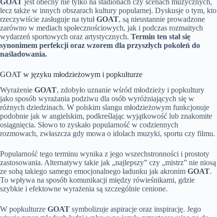
GOAT
jest obecny nie tylko na stadionach czy scenach muzycznych,
lecz także w innych obszarach kultury popularnej. Dyskusje o tym, kto
rzeczywiście zasługuje na tytuł
GOAT
, są nieustannie prowadzone
zarówno w mediach społecznościowych, jak i podczas rozmaitych
wydarzeń sportowych oraz artystycznych.
Termin ten stał się
synonimem perfekcji oraz wzorem dla przyszłych pokoleń do
naśladowania.
GOAT w języku młodzieżowym i popkulturze
Wyrażenie
GOAT
, zdobyło uznanie wśród młodzieży i popkultury
jako sposób wyrażania podziwu dla osób wyróżniających się w
różnych dziedzinach. W polskim slangu młodzieżowym funkcjonuje
podobnie jak w angielskim, podkreślając wyjątkowość lub znakomite
osiągnięcia. Słowo to zyskało popularność w codziennych
rozmowach, zwłaszcza gdy mowa o idolach muzyki, sportu czy filmu.
Popularność tego terminu wynika z jego wszechstronności i prostoty
zastosowania. Alternatywy takie jak „najlepszy” czy „mistrz” nie niosą
ze sobą takiego samego emocjonalnego ładunku jak akronim
GOAT
.
To wpływa na sposób komunikacji między rówieśnikami, gdzie
szybkie i efektowne wyrażenia są szczególnie cenione.
W popkulturze
GOAT
symbolizuje aspiracje oraz inspirację. Jego