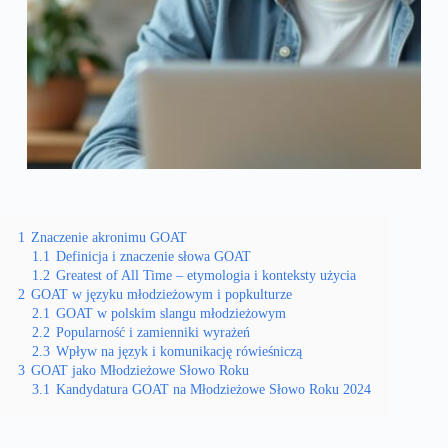
1
Znaczenie akronimu GOAT
1.1
Definicja i znaczenie słowa GOAT
1.2
Greatest of All Time – etymologia i konteksty użycia
2
GOAT w języku młodzieżowym i popkulturze
2.1
GOAT w polskim slangu młodzieżowym
2.2
Popularność i zamienniki wyrażeń
2.3
Wpływ na język i komunikację rówieśniczą
3
GOAT jako Młodzieżowe Słowo Roku
3.1
Kandydatura GOAT na Młodzieżowe Słowo Roku 2024