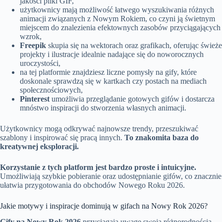
jakości pliki GIF,
użytkownicy mają możliwość łatwego wyszukiwania różnych
animacji związanych z Nowym Rokiem, co czyni ją świetnym
miejscem do znalezienia efektownych zasobów przyciągających
wzrok,
Freepik
skupia się na wektorach oraz grafikach, oferując świeże
projekty i ilustracje idealnie nadające się do noworocznych
uroczystości,
na tej platformie znajdziesz liczne pomysły na gify, które
doskonale sprawdzą się w kartkach czy postach na mediach
społecznościowych,
Pinterest
umożliwia przeglądanie gotowych gifów i dostarcza
mnóstwo inspiracji do stworzenia własnych animacji.
Użytkownicy mogą odkrywać najnowsze trendy, przeszukiwać
szablony i inspirować się pracą innych.
To znakomita baza do
kreatywnej eksploracji.
Korzystanie z tych platform jest bardzo proste i intuicyjne.
Umożliwiają szybkie pobieranie oraz udostępnianie gifów, co znacznie
ułatwia przygotowania do obchodów Nowego Roku 2026.
Jakie motywy i inspiracje dominują w gifach na Nowy Rok 2026?
Gify na Nowy Rok 2026
przyciągają uwagę swoją różnorodnością,