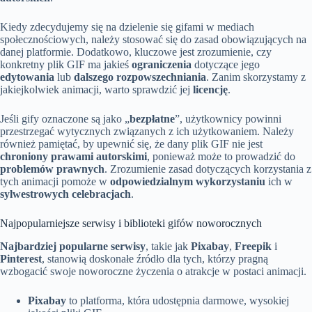
Kiedy zdecydujemy się na dzielenie się gifami w mediach
społecznościowych, należy stosować się do zasad obowiązujących na
danej platformie. Dodatkowo, kluczowe jest zrozumienie, czy
konkretny plik GIF ma jakieś
ograniczenia
dotyczące jego
edytowania
lub
dalszego rozpowszechniania
. Zanim skorzystamy z
jakiejkolwiek animacji, warto sprawdzić jej
licencję
.
Jeśli gify oznaczone są jako „
bezpłatne
”, użytkownicy powinni
przestrzegać wytycznych związanych z ich użytkowaniem. Należy
również pamiętać, by upewnić się, że dany plik GIF nie jest
chroniony prawami autorskimi
, ponieważ może to prowadzić do
problemów prawnych
. Zrozumienie zasad dotyczących korzystania z
tych animacji pomoże w
odpowiedzialnym wykorzystaniu
ich w
sylwestrowych celebracjach
.
Najpopularniejsze serwisy i biblioteki gifów noworocznych
Najbardziej popularne serwisy
, takie jak
Pixabay
,
Freepik
i
Pinterest
, stanowią doskonałe źródło dla tych, którzy pragną
wzbogacić swoje noworoczne życzenia o atrakcje w postaci animacji.
Pixabay
to platforma, która udostępnia darmowe, wysokiej