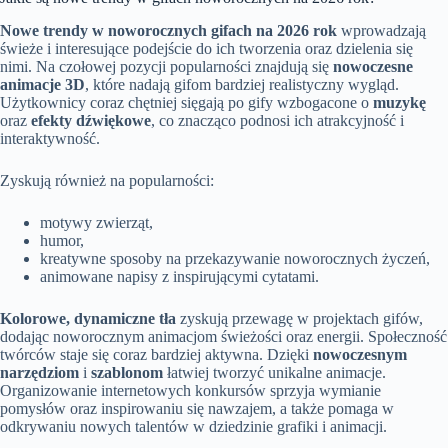
Nowe trendy w noworocznych gifach na 2026 rok
wprowadzają
świeże i interesujące podejście do ich tworzenia oraz dzielenia się
nimi. Na czołowej pozycji popularności znajdują się
nowoczesne
animacje 3D
, które nadają gifom bardziej realistyczny wygląd.
Użytkownicy coraz chętniej sięgają po gify wzbogacone o
muzykę
oraz
efekty dźwiękowe
, co znacząco podnosi ich atrakcyjność i
interaktywność.
Zyskują również na popularności:
motywy zwierząt,
humor,
kreatywne sposoby na przekazywanie noworocznych życzeń,
animowane napisy z inspirującymi cytatami.
Kolorowe, dynamiczne tła
zyskują przewagę w projektach gifów,
dodając noworocznym animacjom świeżości oraz energii. Społeczność
twórców staje się coraz bardziej aktywna. Dzięki
nowoczesnym
narzędziom
i
szablonom
łatwiej tworzyć unikalne animacje.
Organizowanie internetowych konkursów sprzyja wymianie
pomysłów oraz inspirowaniu się nawzajem, a także pomaga w
odkrywaniu nowych talentów w dziedzinie grafiki i animacji.