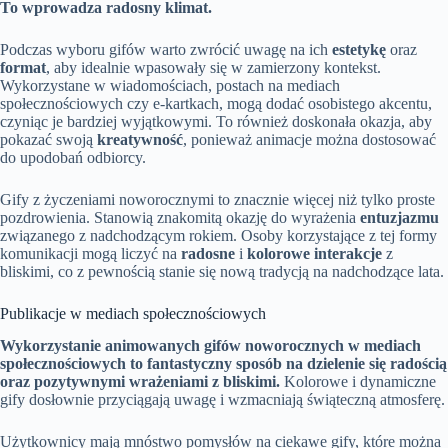
To wprowadza radosny klimat.
Podczas wyboru gifów warto zwrócić uwagę na ich
estetykę
oraz
format
, aby idealnie wpasowały się w zamierzony kontekst.
Wykorzystane w wiadomościach, postach na mediach
społecznościowych czy e-kartkach, mogą dodać osobistego akcentu,
czyniąc je bardziej wyjątkowymi. To również doskonała okazja, aby
pokazać swoją
kreatywność
, ponieważ animacje można dostosować
do upodobań odbiorcy.
Gify z życzeniami noworocznymi to znacznie więcej niż tylko proste
pozdrowienia. Stanowią znakomitą okazję do wyrażenia
entuzjazmu
związanego z nadchodzącym rokiem. Osoby korzystające z tej formy
komunikacji mogą liczyć na
radosne
i
kolorowe interakcje
z
bliskimi, co z pewnością stanie się nową tradycją na nadchodzące lata.
Publikacje w mediach społecznościowych
Wykorzystanie animowanych gifów noworocznych w mediach
społecznościowych to fantastyczny sposób na dzielenie się radością
oraz pozytywnymi wrażeniami z bliskimi.
Kolorowe i dynamiczne
gify dosłownie przyciągają uwagę i wzmacniają świąteczną atmosferę.
Użytkownicy mają mnóstwo pomysłów na ciekawe gify, które można