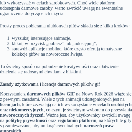
lub wykorzystać w celach zarobkowych. Choć wiele platform
udostępnia darmowe zasoby, warto zwrócić uwagę na ewentualne
ograniczenia dotyczące ich użycia.
Prosty proces pobierania ulubionych gifów składa się z kilku kroków:
wyszukaj interesujące animacje,
kliknij w przycisk „pobierz” lub „udostępnij”,
sprawdź aplikacje mobilne, które często oferują tematyczne
kolekcje gifów na noworoczne święta.
To świetny sposób na pobudzenie kreatywności oraz ułatwienie
dzielenia się radosnymi chwilami z bliskimi.
Zasady użytkowania i licencja darmowych plików gif
Korzystanie z
darmowych plików GIF
na Nowy Rok 2026 wiąże się
z pewnymi zasadami. Wiele z tych animacji udostępnionych jest na
licencjach
, które zezwalają na ich wykorzystanie w
celach osobistych
oraz
niekomercyjnych
, co czyni je świetnym wyborem do przesyłania
noworocznych życzeń
. Ważne jest, aby użytkownicy zwrócili uwagę
na
politykę prywatności
oraz
regulamin platform
, na których te gify
są zamieszczane, aby uniknąć ewentualnych
naruszeń praw
autorskich
.