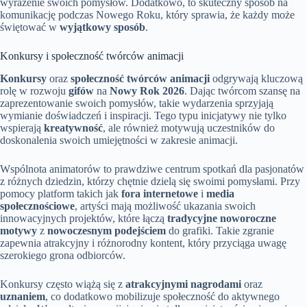
wyrażenie swoich pomysłów. Dodatkowo, to skuteczny sposób na
komunikację podczas Nowego Roku, który sprawia, że każdy może
świętować w
wyjątkowy sposób
.
Konkursy i społeczność twórców animacji
Konkursy
oraz
społeczność twórców animacji
odgrywają kluczową
rolę w rozwoju
gifów
na
Nowy Rok 2026
. Dając twórcom szansę na
zaprezentowanie swoich pomysłów, takie wydarzenia sprzyjają
wymianie doświadczeń i inspiracji. Tego typu inicjatywy nie tylko
wspierają
kreatywność
, ale również motywują uczestników do
doskonalenia swoich umiejętności w zakresie animacji.
Wspólnota animatorów to prawdziwe centrum spotkań dla pasjonatów
z różnych dziedzin, którzy chętnie dzielą się swoimi pomysłami. Przy
pomocy platform takich jak
fora internetowe
i
media
społecznościowe
, artyści mają możliwość ukazania swoich
innowacyjnych projektów, które łączą
tradycyjne noworoczne
motywy
z
nowoczesnym podejściem
do grafiki. Takie zgranie
zapewnia atrakcyjny i różnorodny kontent, który przyciąga uwagę
szerokiego grona odbiorców.
Konkursy często wiążą się z
atrakcyjnymi nagrodami
oraz
uznaniem
, co dodatkowo mobilizuje społeczność do aktywnego