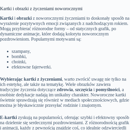
Kartki i obrazki z życzeniami noworocznymi
Kartki
i
obrazki
z noworocznymi życzeniami to doskonały sposób na
wyrażenie pozytywnych emocji związanych z nadchodzącym rokiem.
Mogą przybierać różnorodne formy – od statycznych grafik, po
dynamiczne animacje, które dodają kolorytu noworocznym
pozdrowieniom. Popularnymi motywami są:
szampany,
bombki,
choinki,
efektowne fajerwerki.
Wybierając kartki z życzeniami
, warto zwrócić uwagę nie tylko na
ich estetykę, ale także na tematykę. Wiele obrazków zawiera
tradycyjne życzenia dotyczące
zdrowia
,
szczęścia
i
pomyślności
, a
osobiste dedykacje nadają im unikalny charakter. Noworoczne kartki
świetnie sprawdzają się również w mediach społecznościowych, gdzie
można je błyskawicznie przesyłać rodzinie i znajomym.
E-kartki
zyskują na popularności, oferując szybki i efektowny sposób
na dzielenie się serdecznymi pozdrowieniami. Z różnorodnością grafik
i animacji, każdy z pewnością znajdzie coś, co idealnie odzwierciedli