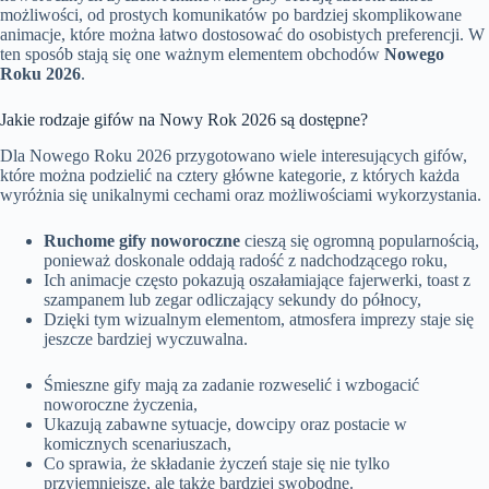
możliwości, od prostych komunikatów po bardziej skomplikowane
animacje, które można łatwo dostosować do osobistych preferencji. W
ten sposób stają się one ważnym elementem obchodów
Nowego
Roku 2026
.
Jakie rodzaje gifów na Nowy Rok 2026 są dostępne?
Dla Nowego Roku 2026 przygotowano wiele interesujących gifów,
które można podzielić na cztery główne kategorie, z których każda
wyróżnia się unikalnymi cechami oraz możliwościami wykorzystania.
Ruchome gify noworoczne
cieszą się ogromną popularnością,
ponieważ doskonale oddają radość z nadchodzącego roku,
Ich animacje często pokazują oszałamiające fajerwerki, toast z
szampanem lub zegar odliczający sekundy do północy,
Dzięki tym wizualnym elementom, atmosfera imprezy staje się
jeszcze bardziej wyczuwalna.
Śmieszne gify mają za zadanie rozweselić i wzbogacić
noworoczne życzenia,
Ukazują zabawne sytuacje, dowcipy oraz postacie w
komicznych scenariuszach,
Co sprawia, że składanie życzeń staje się nie tylko
przyjemniejsze, ale także bardziej swobodne.