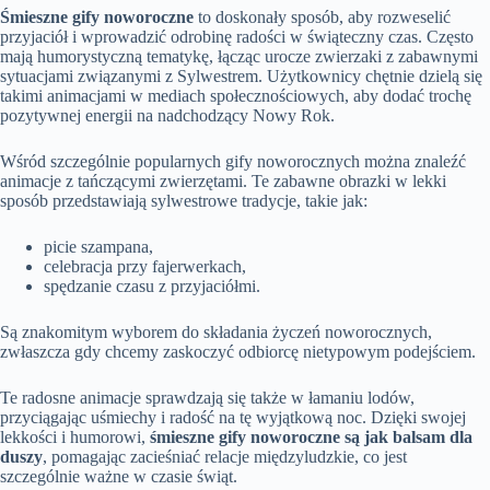
Śmieszne gify noworoczne
to doskonały sposób, aby rozweselić
przyjaciół i wprowadzić odrobinę radości w świąteczny czas. Często
mają humorystyczną tematykę, łącząc urocze zwierzaki z zabawnymi
sytuacjami związanymi z Sylwestrem. Użytkownicy chętnie dzielą się
takimi animacjami w mediach społecznościowych, aby dodać trochę
pozytywnej energii na nadchodzący Nowy Rok.
Wśród szczególnie popularnych gify noworocznych można znaleźć
animacje z tańczącymi zwierzętami. Te zabawne obrazki w lekki
sposób przedstawiają sylwestrowe tradycje, takie jak:
picie szampana,
celebracja przy fajerwerkach,
spędzanie czasu z przyjaciółmi.
Są znakomitym wyborem do składania życzeń noworocznych,
zwłaszcza gdy chcemy zaskoczyć odbiorcę nietypowym podejściem.
Te radosne animacje sprawdzają się także w łamaniu lodów,
przyciągając uśmiechy i radość na tę wyjątkową noc. Dzięki swojej
lekkości i humorowi,
śmieszne gify noworoczne są jak balsam dla
duszy
, pomagając zacieśniać relacje międzyludzkie, co jest
szczególnie ważne w czasie świąt.