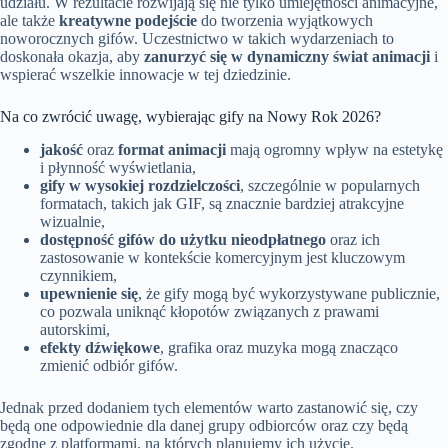
udziału. W rezultacie rozwijają się nie tylko umiejętności animacyjne,
ale także
kreatywne podejście
do tworzenia wyjątkowych
noworocznych gifów. Uczestnictwo w takich wydarzeniach to
doskonała okazja, aby
zanurzyć się w dynamiczny świat animacji
i
wspierać wszelkie innowacje w tej dziedzinie.
Na co zwrócić uwagę, wybierając gify na Nowy Rok 2026?
jakość
oraz
format animacji
mają ogromny wpływ na estetykę
i płynność wyświetlania,
gify w wysokiej rozdzielczości
, szczególnie w popularnych
formatach, takich jak GIF, są znacznie bardziej atrakcyjne
wizualnie,
dostępność gifów do użytku nieodpłatnego
oraz ich
zastosowanie w kontekście komercyjnym jest kluczowym
czynnikiem,
upewnienie się
, że gify mogą być wykorzystywane publicznie,
co pozwala uniknąć kłopotów związanych z prawami
autorskimi,
efekty dźwiękowe
, grafika oraz muzyka mogą znacząco
zmienić odbiór gifów.
Jednak przed dodaniem tych elementów warto zastanowić się, czy
będą one odpowiednie dla danej grupy odbiorców oraz czy będą
zgodne z platformami, na których planujemy ich użycie.