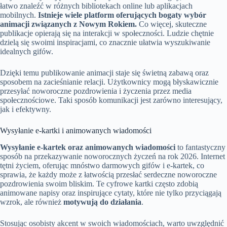
łatwo znaleźć w różnych bibliotekach online lub aplikacjach
mobilnych.
Istnieje wiele platform oferujących bogaty wybór
animacji związanych z Nowym Rokiem.
Co więcej, skuteczne
publikacje opierają się na interakcji w społeczności. Ludzie chętnie
dzielą się swoimi inspiracjami, co znacznie ułatwia wyszukiwanie
idealnych gifów.
Dzięki temu publikowanie animacji staje się świetną zabawą oraz
sposobem na zacieśnianie relacji. Użytkownicy mogą błyskawicznie
przesyłać noworoczne pozdrowienia i życzenia przez media
społecznościowe. Taki sposób komunikacji jest zarówno interesujący,
jak i efektywny.
Wysyłanie e-kartki i animowanych wiadomości
Wysyłanie e-kartek oraz animowanych wiadomości
to fantastyczny
sposób na przekazywanie noworocznych życzeń na rok 2026. Internet
tętni życiem, oferując mnóstwo darmowych gifów i e-kartek, co
sprawia, że każdy może z łatwością przesłać serdeczne noworoczne
pozdrowienia swoim bliskim. Te cyfrowe kartki często zdobią
animowane napisy oraz inspirujące cytaty, które nie tylko przyciągają
wzrok, ale również
motywują do działania
.
Stosując osobisty akcent w swoich wiadomościach, warto uwzględnić