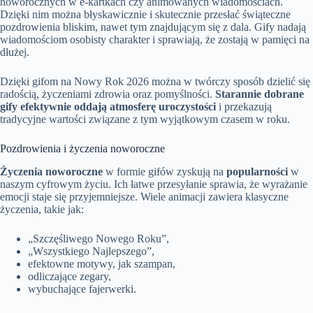
noworocznych w e-kartkach czy animowanych wiadomościach.
Dzięki nim można błyskawicznie i skutecznie przesłać świąteczne
pozdrowienia bliskim, nawet tym znajdującym się z dala. Gify nadają
wiadomościom osobisty charakter i sprawiają, że zostają w pamięci na
dłużej.
Dzięki gifom na Nowy Rok 2026 można w twórczy sposób dzielić się
radością, życzeniami zdrowia oraz pomyślności.
Starannie dobrane
gify efektywnie oddają atmosferę uroczystości
i przekazują
tradycyjne wartości związane z tym wyjątkowym czasem w roku.
Pozdrowienia i życzenia noworoczne
Życzenia noworoczne
w formie gifów zyskują na
popularności
w
naszym cyfrowym życiu. Ich łatwe przesyłanie sprawia, że wyrażanie
emocji staje się przyjemniejsze. Wiele animacji zawiera klasyczne
życzenia, takie jak:
„Szczęśliwego Nowego Roku”,
„Wszystkiego Najlepszego”,
efektowne motywy, jak szampan,
odliczające zegary,
wybuchające fajerwerki.