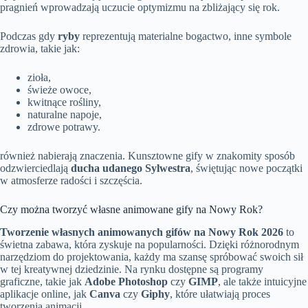
pragnień wprowadzają uczucie optymizmu na zbliżający się rok.
Podczas gdy
ryby
reprezentują materialne bogactwo, inne symbole
zdrowia, takie jak:
zioła,
świeże owoce,
kwitnące rośliny,
naturalne napoje,
zdrowe potrawy.
również nabierają znaczenia. Kunsztowne gify w znakomity sposób
odzwierciedlają
ducha udanego Sylwestra
, świętując nowe początki
w atmosferze radości i szczęścia.
Czy można tworzyć własne animowane gify na Nowy Rok?
Tworzenie własnych animowanych gifów na Nowy Rok 2026
to
świetna zabawa, która zyskuje na popularności. Dzięki różnorodnym
narzędziom do projektowania, każdy ma szansę spróbować swoich sił
w tej kreatywnej dziedzinie. Na rynku dostępne są programy
graficzne, takie jak
Adobe Photoshop
czy
GIMP
, ale także intuicyjne
aplikacje online, jak
Canva
czy
Giphy
, które ułatwiają proces
tworzenia animacji.