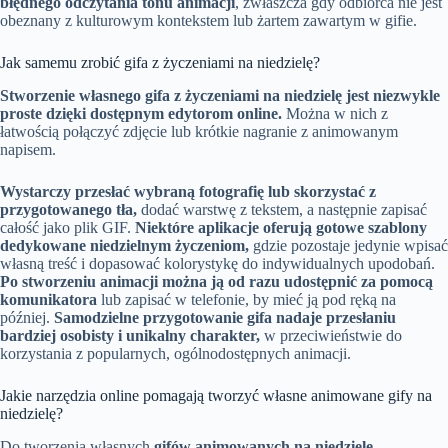
błędnego odczytania tonu animacji
, zwłaszcza gdy odbiorca nie jest
obeznany z kulturowym kontekstem lub żartem zawartym w gifie.
Jak samemu zrobić gifa z życzeniami na niedzielę?
Stworzenie własnego gifa z życzeniami na niedzielę jest niezwykle
proste dzięki dostępnym edytorom online.
Można w nich z
łatwością połączyć zdjęcie lub krótkie nagranie z animowanym
napisem.
Wystarczy przesłać wybraną fotografię lub skorzystać z
przygotowanego tła,
dodać warstwę z tekstem, a następnie zapisać
całość jako plik GIF.
Niektóre aplikacje oferują gotowe szablony
dedykowane niedzielnym życzeniom,
gdzie pozostaje jedynie wpisać
własną treść i dopasować kolorystykę do indywidualnych upodobań.
Po stworzeniu animacji można ją od razu udostępnić za pomocą
komunikatora
lub zapisać w telefonie, by mieć ją pod ręką na
później.
Samodzielne przygotowanie gifa nadaje przesłaniu
bardziej osobisty i unikalny charakter,
w przeciwieństwie do
korzystania z popularnych, ogólnodostępnych animacji.
Jakie narzędzia online pomagają tworzyć własne animowane gify na
niedzielę?
Do tworzenia własnych
gifów animowanych na niedzielę