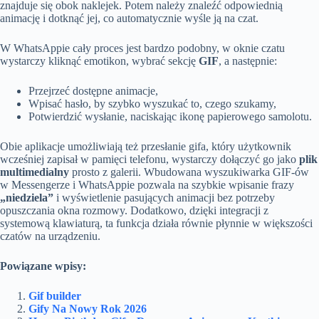
znajduje się obok naklejek. Potem należy znaleźć odpowiednią
animację i dotknąć jej, co automatycznie wyśle ją na czat.
W WhatsAppie cały proces jest bardzo podobny, w oknie czatu
wystarczy kliknąć emotikon, wybrać sekcję
GIF
, a następnie:
Przejrzeć dostępne animacje,
Wpisać hasło, by szybko wyszukać to, czego szukamy,
Potwierdzić wysłanie, naciskając ikonę papierowego samolotu.
Obie aplikacje umożliwiają też przesłanie gifa, który użytkownik
wcześniej zapisał w pamięci telefonu, wystarczy dołączyć go jako
plik
multimedialny
prosto z galerii. Wbudowana wyszukiwarka GIF-ów
w Messengerze i WhatsAppie pozwala na szybkie wpisanie frazy
„niedziela”
i wyświetlenie pasujących animacji bez potrzeby
opuszczania okna rozmowy. Dodatkowo, dzięki integracji z
systemową klawiaturą, ta funkcja działa równie płynnie w większości
czatów na urządzeniu.
Powiązane wpisy:
Gif builder
Gify Na Nowy Rok 2026