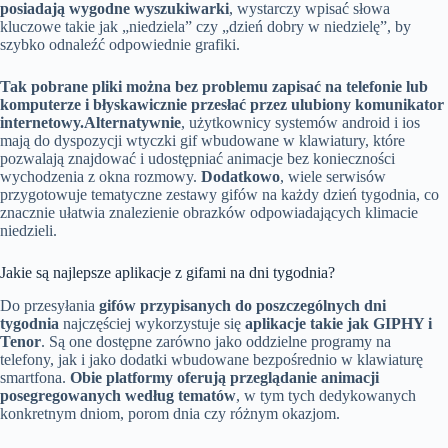
posiadają wygodne wyszukiwarki
, wystarczy wpisać słowa
kluczowe takie jak „niedziela” czy „dzień dobry w niedzielę”, by
szybko odnaleźć odpowiednie grafiki.
Tak pobrane pliki można bez problemu zapisać na telefonie lub
komputerze i błyskawicznie przesłać przez ulubiony komunikator
internetowy.
Alternatywnie
, użytkownicy systemów android i ios
mają do dyspozycji wtyczki gif wbudowane w klawiatury, które
pozwalają znajdować i udostępniać animacje bez konieczności
wychodzenia z okna rozmowy.
Dodatkowo
, wiele serwisów
przygotowuje tematyczne zestawy gifów na każdy dzień tygodnia, co
znacznie ułatwia znalezienie obrazków odpowiadających klimacie
niedzieli.
Jakie są najlepsze aplikacje z gifami na dni tygodnia?
Do przesyłania
gifów przypisanych do poszczególnych dni
tygodnia
najczęściej wykorzystuje się
aplikacje takie jak GIPHY i
Tenor
. Są one dostępne zarówno jako oddzielne programy na
telefony, jak i jako dodatki wbudowane bezpośrednio w klawiaturę
smartfona.
Obie platformy oferują przeglądanie animacji
posegregowanych według tematów
, w tym tych dedykowanych
konkretnym dniom, porom dnia czy różnym okazjom.