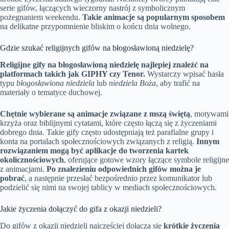
serie gifów, łączących wieczorny nastrój z symbolicznym
pożegnaniem weekendu.
Takie animacje są popularnym sposobem
na delikatne przypomnienie bliskim o końcu dnia wolnego.
Gdzie szukać religijnych gifów na błogosławioną niedzielę?
Religijne gify na błogosławioną niedzielę najlepiej znaleźć na
platformach takich jak GIPHY czy Tenor.
Wystarczy wpisać hasła
typu
błogosławiona niedziela
lub
niedziela Boża
, aby trafić na
materiały o tematyce duchowej.
Chętnie wybierane są animacje związane z mszą świętą
, motywami
krzyża oraz biblijnymi cytatami, które często łączą się z życzeniami
dobrego dnia. Takie gify często udostępniają też parafialne grupy i
konta na portalach społecznościowych związanych z religią.
Innym
rozwiązaniem mogą być aplikacje do tworzenia kartek
okolicznościowych
, oferujące gotowe wzory łączące symbole religijne
z animacjami.
Po znalezieniu odpowiednich gifów można je
pobrać
, a następnie przesłać bezpośrednio przez komunikator lub
podzielić się nimi na swojej tablicy w mediach społecznościowych.
Jakie życzenia dołączyć do gifa z okazji niedzieli?
Do gifów z okazji niedzieli najczęściej dołącza się
krótkie życzenia