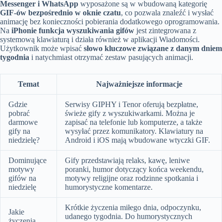
Messenger i WhatsApp
wyposażone są w wbudowaną kategorię
GIF-ów bezpośrednio w oknie czatu
, co pozwala znaleźć i wysłać
animację bez konieczności pobierania dodatkowego oprogramowania.
Na
iPhonie funkcja wyszukiwania gifów
jest zintegrowana z
systemową klawiaturą i działa również w aplikacji Wiadomości.
Użytkownik może wpisać
słowo kluczowe związane z danym dniem
tygodnia
i natychmiast otrzymać zestaw pasujących animacji.
Temat
Najważniejsze informacje
Gdzie
Serwisy GIPHY i Tenor oferują bezpłatne,
pobrać
świeże gify z wyszukiwarkami. Można je
darmowe
zapisać na telefonie lub komputerze, a także
gify na
wysyłać przez komunikatory. Klawiatury na
niedzielę?
Android i iOS mają wbudowane wtyczki GIF.
Dominujące
Gify przedstawiają relaks, kawę, leniwe
motywy
poranki, humor dotyczący końca weekendu,
gifów na
motywy religijne oraz rodzinne spotkania i
niedzielę
humorystyczne komentarze.
Krótkie życzenia miłego dnia, odpoczynku,
Jakie
udanego tygodnia. Do humorystycznych
życzenia