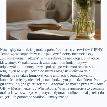
Nowe gify na niedzielę można pobrać za darmo z serwisów GIPHY i
Tenor, wyszukując frazy takie jak „dzień dobry niedziela” czy
„błogosławiona niedziela” w wyszukiwarce aplikacji lub wtyczce
klawiatury. W najnowszych zestawach dominują motywy
odpoczynku, porannej kawy, spokojnego wieczoru oraz treści
religijnych nawiązujących do mszy i błogosławieństwa dnia.
Popularne są także humorystyczne animacje o leniuchowaniu i
kontraście między niedzielą a nadchodzącym poniedziałkiem. Pobrany
gif zapisuje się w galerii telefonu, a wysłać go można przez zakładkę
GIF w Messengerze lub WhatsAppie. Własną animację z życzeniami
można łatwo stworzyć w prostych edytorach online, dodając tekst do
zdjęcia lub gotowego szablonu tematycznego.