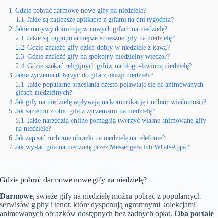
1
Gdzie pobrać darmowe nowe gify na niedzielę?
1.1
Jakie są najlepsze aplikacje z gifami na dni tygodnia?
2
Jakie motywy dominują w nowych gifach na niedzielę?
2.1
Jakie są najpopularniejsze śmieszne gify na niedzielę?
2.2
Gdzie znaleźć gify dzień dobry w niedzielę z kawą?
2.3
Gdzie znaleźć gify na spokojny niedzielny wieczór?
2.4
Gdzie szukać religijnych gifów na błogosławioną niedzielę?
3
Jakie życzenia dołączyć do gifa z okazji niedzieli?
3.1
Jakie popularne przesłania często pojawiają się na animowanych
gifach niedzielnych?
4
Jak gify na niedzielę wpływają na komunikację i odbiór wiadomości?
5
Jak samemu zrobić gifa z życzeniami na niedzielę?
5.1
Jakie narzędzia online pomagają tworzyć własne animowane gify
na niedzielę?
6
Jak zapisać ruchome obrazki na niedzielę na telefonie?
7
Jak wysłać gifa na niedzielę przez Messengera lub WhatsAppa?
Gdzie pobrać darmowe nowe gify na niedzielę?
Darmowe
, świeże gify na niedzielę można pobrać z popularnych
serwisów giphy i tenor, które dysponują ogromnymi kolekcjami
animowanych obrazków dostępnych bez żadnych opłat.
Oba portale