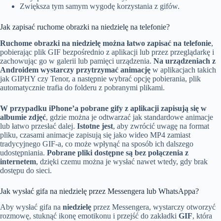
Zwiększa tym samym wygodę korzystania z gifów.
Jak zapisać ruchome obrazki na niedzielę na telefonie?
Ruchome obrazki na niedzielę można łatwo zapisać na telefonie
,
pobierając plik GIF bezpośrednio z aplikacji lub przez przeglądarkę i
zachowując go w galerii lub pamięci urządzenia.
Na urządzeniach z
Androidem wystarczy przytrzymać animację
w aplikacjach takich
jak GIPHY czy Tenor, a następnie wybrać opcję pobierania, plik
automatycznie trafia do folderu z pobranymi plikami.
W przypadku iPhone’a pobrane gify z aplikacji zapisują się w
albumie zdjęć
, gdzie można je odtwarzać jak standardowe animacje
lub łatwo przesłać dalej.
Istotne jest
, aby zwrócić uwagę na format
pliku, czasami animacje zapisują się jako wideo MP4 zamiast
tradycyjnego GIF-a, co może wpłynąć na sposób ich dalszego
udostępniania.
Pobrane pliki dostępne są bez połączenia z
internetem
, dzięki czemu można je wysłać nawet wtedy, gdy brak
dostępu do sieci.
Jak wysłać gifa na niedzielę przez Messengera lub WhatsAppa?
Aby wysłać gifa na
niedzielę
przez Messengera, wystarczy otworzyć
rozmowę, stuknąć ikonę emotikonu i przejść do zakładki
GIF
, która