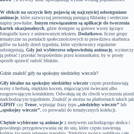
W efekcie na szczycie listy pojawią się najczęściej udostępniane
animacje
, które zazwyczaj prezentują parującą filiżankę i serdeczne
napisy powitalne.
Innym rozwiązaniem są aplikacje do tworzenia
kartek okazjonalnych
, gdzie dostępne są gotowe wzory łączące
fotografie kawy z animowanym tekstem.
Dodatkowo
, liczne grupy
tematyczne na portalach społecznościowych to prawdziwa skarbnica
gifów na każdy dzień tygodnia, które użytkownicy regularnie
udostępniają.
Gdy już wybierzesz odpowiednią animację
, wystarczy
ją pobrać i przesłać bezpośrednio przez komunikator, by w prosty
sposób sprawić radość bliskim.
Gdzie znaleźć gify na spokojny niedzielny wieczór?
Gify idealne na spokojny niedzielny wieczór
często przedstawiają
sceny z herbatą, miękkim kocem, migoczącymi świecami albo
rozgrzewającym kominkiem. Odwołują się do chwili wyciszenia przed
nadchodzącym tygodniem. Znaleźć je można na platformach takich jak
GIPHY
czy
Tenor
, wpisując frazy typu
„niedzielny wieczór”
lub
„spokojny wieczór”
, co prowadzi do tematycznych kolekcji.
Chętnie wybierane są animacje
z motywem zachodzącego słońca i
powolnego przygotowywania się do snu, które często zawierają
krótkie życzenia udanego tygodnia. Niektórzy twórcy publikują całe