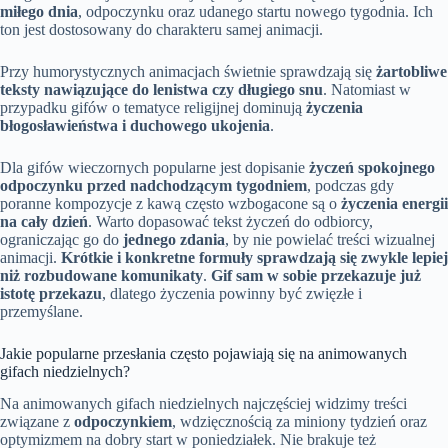
miłego dnia
, odpoczynku oraz udanego startu nowego tygodnia. Ich
ton jest dostosowany do charakteru samej animacji.
Przy humorystycznych animacjach świetnie sprawdzają się
żartobliwe
teksty nawiązujące do lenistwa czy długiego snu
. Natomiast w
przypadku gifów o tematyce religijnej dominują
życzenia
błogosławieństwa i duchowego ukojenia
.
Dla gifów wieczornych popularne jest dopisanie
życzeń spokojnego
odpoczynku przed nadchodzącym tygodniem
, podczas gdy
poranne kompozycje z kawą często wzbogacone są o
życzenia energii
na cały dzień
. Warto dopasować tekst życzeń do odbiorcy,
ograniczając go do
jednego zdania
, by nie powielać treści wizualnej
animacji.
Krótkie i konkretne formuły sprawdzają się zwykle lepiej
niż rozbudowane komunikaty
.
Gif sam w sobie przekazuje już
istotę przekazu
, dlatego życzenia powinny być zwięzłe i
przemyślane.
Jakie popularne przesłania często pojawiają się na animowanych
gifach niedzielnych?
Na animowanych gifach niedzielnych najczęściej widzimy treści
związane z
odpoczynkiem
, wdzięcznością za miniony tydzień oraz
optymizmem na dobry start w poniedziałek. Nie brakuje też