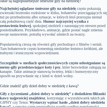
Jakie są najpopularniejsze śmieszne gify na niedzielę?
Najchętniej oglądane śmieszne gify na niedzielę
często pokazują
zwierzaki beztrosko rozłożone w łóżku, bohaterów przeciągających się
tuż po przebudzeniu albo sytuacje, w których ktoś przesypia niemal
całą południową część dnia.
Humor najczęściej wynika z
zestawienia leniwej
, spokojnej niedzieli z narastającym stresem przed
poniedziałkiem. Przykładowo, animacje, gdzie postać nagle zmienia
swoje nastawienie, potrafią wywołać uśmiech na twarzy.
Popularnością cieszą się również gify pochodzące z filmów i seriali.
Tam bohaterowie często komentują niedzielne lenistwo krótkimi, ale
trafnymi i ironicznymi wypowiedziami.
Szczególnie w mediach społecznościowych często udostępniane są
memy-gify przedstawiające koty i psy
, które bezwiednie zalegają na
kanapie. Takie animacje stanowią świetny, lekki i humorystyczny
sposób na przywitanie się z kimś w dzień wolny.
Gdzie znaleźć gify dzień dobry w niedzielę z kawą?
Gify z życzeniami „dzień dobry w niedzielę” z dodatkiem filiżanki
kawy najprościej znajdziesz
, korzystając z wyszukiwarek takich jak
GIPHY czy Tenor.
Wystarczy wpisać hasło „dzień dobry niedziela
kawa”
, a serwisy same uporządkują wyniki według popularności.