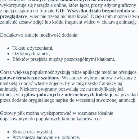
wykorzystuje się narzędzia online, które łączą prosty edytor graficzny
z opcją eksportu do formatu
GIF
.
Wszystko działa bezpośrednio w
przeglądarce
, więc nie trzeba nic instalować. Dzięki nim można łatwo
zamienić zestaw zdjęć lub krótki fragment wideo w ciekawą animację.
Dodatkowo istnieje możliwość dodania:
Tekstu z życzeniami,
Ozdobnych ramek,
Efektów przejścia między poszczególnymi klatkami.
Coraz większą popularność zyskują także aplikacje mobilne oferujące
gotowe tematyczne szablony
. Wystarczy wybrać motyw związany z
niedzielą i dodać własne zdjęcie, by w mig uzyskać atrakcyjną
animację. Niektóre programy pozwalają też na modyfikację już
istniejących
gifów pobranych z internetowych kolekcji
, na przykład
przez dodanie oryginalnego napisu do wcześniej stworzonej animacji.
Gotowy plik można wyeksportować w rozmiarze idealnie
dopasowanym do popularnych komunikatorów, co:
Skraca czas wysyłki,
Przyspiesza ładowanie u odbiorcy,