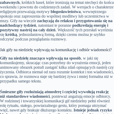
zabawnych
, krótkich haseł, które ironizują na temat niechęci do końca
weekendu i powrotu do codziennych zadań. W wersjach o charakterze
religijnym przeważają motywy
błogosławieństwa
, wewnętrznego
spokoju oraz zaproszenia do wspólnej modlitwy lub uczestnictwa w
mszy. Gify na wieczór
zachęcają do relaksu i przygotowania się na
nadchodzący tydzień
, natomiast te poranne
podkreślają energię i
pozytywny nastrój na cały dzień
. Większość tych przesłań wyróżnia
się
krótką
, jednozdaniową formą, dzięki czemu można je szybko
odczytać podczas przeglądania rozmowy.
Jak gify na niedzielę wpływają na komunikację i odbiór wiadomości?
Gify na niedzielę znacząco wpływają na sposób
, w jaki się
komunikujemy, skracając czas potrzebny do wyrażenia emocji, jeden
animowany obrazek potrafi zastąpić kilka zdań opisujących nastrój czy
życzenia. Odbiorca niemal od razu rozumie kontekst i ton wiadomości,
co sprawia, że rozmowa staje się bardziej żywa i mniej formalna niż w
przypadku samego tekstu.
Śmieszne gify rozluźniają atmosferę i częściej wywołują reakcję
niż standardowe wiadomości
, ponieważ angażują emocje odbiorcy.
W rodzinnej i towarzyskiej komunikacji gif niedzielny pełni również
rolę rytuału, stałego, powtarzalnego gestu, który pomaga utrzymać
więź, nawet gdy brakuje dłuższego kontaktu.
Istnieje jednak ryzyko