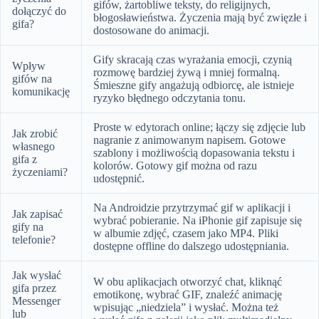
gifów, żartobliwe teksty, do religijnych,
dołączyć do
błogosławieństwa. Życzenia mają być zwięzłe i
gifa?
dostosowane do animacji.
Gify skracają czas wyrażania emocji, czynią
Wpływ
rozmowę bardziej żywą i mniej formalną.
gifów na
Śmieszne gify angażują odbiorcę, ale istnieje
komunikację
ryzyko błędnego odczytania tonu.
Proste w edytorach online; łączy się zdjęcie lub
Jak zrobić
nagranie z animowanym napisem. Gotowe
własnego
szablony i możliwością dopasowania tekstu i
gifa z
kolorów. Gotowy gif można od razu
życzeniami?
udostępnić.
Na Androidzie przytrzymać gif w aplikacji i
Jak zapisać
wybrać pobieranie. Na iPhonie gif zapisuje się
gify na
w albumie zdjęć, czasem jako MP4. Pliki
telefonie?
dostępne offline do dalszego udostępniania.
Jak wysłać
W obu aplikacjach otworzyć chat, kliknąć
gifa przez
emotikonę, wybrać GIF, znaleźć animację
Messenger
wpisując „niedziela” i wysłać. Można też
lub