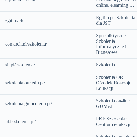
online, elearning …
Egitim.pl: Szkolenia
egitim.pl/
dla JST
Specjalistyczne
Szkolenia
comarch.pl/szkolenia/
Informatyczne i
Biznesowe
sii.pl/szkolenia/
Szkolenia
Szkolenia ORE –
szkolenia.ore.edu.pl/
Ośrodek Rozwoju
Edukacji
Szkolenia on-line
szkolenia.gumed.edu.pl/
GUMed
PKF Szkolenia:
pkfszkolenia.pl/
Centrum edukacji
Szkolenia i webinari