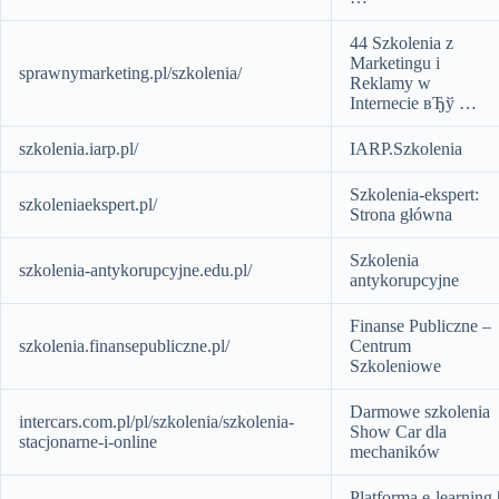
44 Szkolenia z
Marketingu i
sprawnymarketing.pl/szkolenia/
Reklamy w
Internecie вЂў …
szkolenia.iarp.pl/
IARP.Szkolenia
Szkolenia-ekspert:
szkoleniaekspert.pl/
Strona główna
Szkolenia
szkolenia-antykorupcyjne.edu.pl/
antykorupcyjne
Finanse Publiczne –
szkolenia.finansepubliczne.pl/
Centrum
Szkoleniowe
Darmowe szkolenia
intercars.com.pl/pl/szkolenia/szkolenia-
Show Car dla
stacjonarne-i-online
mechaników
Platforma e-learning 