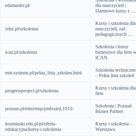
edumaster.pl/
dla nauczycieli |
Darmowe kursy z …
Kursy i szkolenia dla
orke.pl/szkolenia/
nauczycieli, rad
pedagogicznych …
Szkolenia i kursy
ican.pl/szkolenia
biznesowe dla firm 
ICAN
Szkolenia techniczne
emt-systems.pl/pelna_lista_szkolen.html
– Pełna lista szkoleń
Kursy i szkolenia dla
progressproject.pl/szkolenia
firm
Szkolenia | Poznań
poznan.pl/mim/msp/pinboard,1033/
Biznes Partner
kozminski.edu.pl/pl/oferta-
Kursy i szkolenia –
edukacyjna/kursy-i-szkolenia
Warszawa