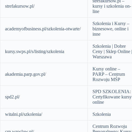
strefakursów.pl –
strefakursow.pl/
kursy i szkolenia on-
line
Szkolenia i Kursy –
academyofbusiness.pl/szkolenia-otwarte/
biznesowe, online i
inne
Szkolenia | Dobre
kursy.swps.pl/s/listing/szkolenia
Ceny | Sklep Online 
Warszawa
Kursy online –
akademia.parp.gov.pl/
PARP – Centrum
Rozwoju MŚP
SPD SZKOLENIA:
spd2.pl/
Certyfikowane kursy
online
witalni.pl/szkolenia/
Szkolenia
Centrum Rozwoju
crp.wroclaw.pl/
Personalnego: Kursy