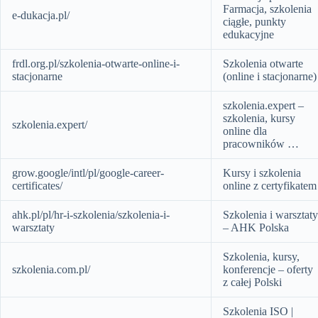
Farmacja, szkolenia
e-dukacja.pl/
ciągłe, punkty
edukacyjne
frdl.org.pl/szkolenia-otwarte-online-i-
Szkolenia otwarte
stacjonarne
(online i stacjonarne)
szkolenia.expert –
szkolenia, kursy
szkolenia.expert/
online dla
pracowników …
grow.google/intl/pl/google-career-
Kursy i szkolenia
certificates/
online z certyfikatem
ahk.pl/pl/hr-i-szkolenia/szkolenia-i-
Szkolenia i warsztaty
warsztaty
– AHK Polska
Szkolenia, kursy,
szkolenia.com.pl/
konferencje – oferty
z całej Polski
Szkolenia ISO |