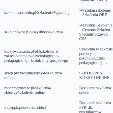
Wyszukaj szkolenie
szkolenia.ore.edu.pl/Szkolenia/Wyszukaj
– Szkolenia ORE
Wszystkie Szkolenia
– Centrum Szkoleń
szkolenia-css.pl/wszystkie-szkolenia/
Specjalistycznych
CSS
Szkolenia w zakresie
kursy.wcies.edu.pl/pl/Szkolenia-w-
pomocy
zakresie-pomocy-psychologiczno-
psychologiczno-
pedagogicznej-i-ksztalcenia-specjalnego
pedagogicznej …
skwp.pl/szkolenia/kursy-i-szkolenia-
SZKOLENIA I
online/
KURSY ONLINE
modr.mazowsze.pl/szkolenia-
Bezpłatne szkolenia
zbiorcze/szkolenia-online
online
Bezpłatne szkolenia
mojeppk.pl/szkolenia.html
PPK dla
pracodawców