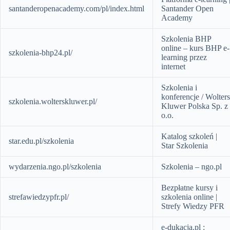
santanderopenacademy.com/pl/index.html
Santander Open
Academy
Szkolenia BHP
online – kurs BHP e-
szkolenia-bhp24.pl/
learning przez
internet
Szkolenia i
konferencje / Wolters
szkolenia.wolterskluwer.pl/
Kluwer Polska Sp. z
o.o.
Katalog szkoleń |
star.edu.pl/szkolenia
Star Szkolenia
wydarzenia.ngo.pl/szkolenia
Szkolenia – ngo.pl
Bezpłatne kursy i
strefawiedzypfr.pl/
szkolenia online |
Strefy Wiedzy PFR
e-dukacja.pl :