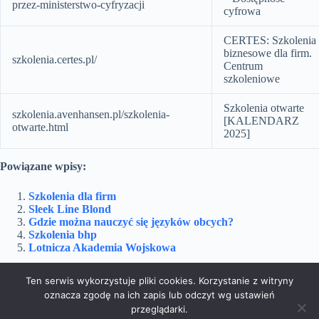
przez-ministerstwo-cyfryzacji
cyfrowa
CERTES: Szkolenia
biznesowe dla firm.
szkolenia.certes.pl/
Centrum
szkoleniowe
Szkolenia otwarte
szkolenia.avenhansen.pl/szkolenia-
[KALENDARZ
otwarte.html
2025]
Powiązane wpisy:
Szkolenia dla firm
Sleek Line Blond
Gdzie można nauczyć się języków obcych?
Szkolenia bhp
Lotnicza Akademia Wojskowa
Ten serwis wykorzystuje pliki cookies. Korzystanie z witryny
oznacza zgodę na ich zapis lub odczyt wg ustawień
Dom i Ogród
Doradztwo
Edukacja
przeglądarki.