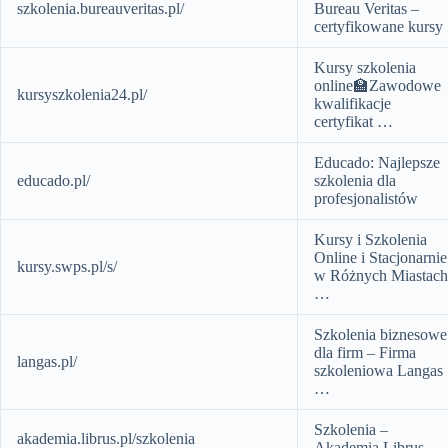
szkolenia.bureauveritas.pl/
Bureau Veritas –
certyfikowane kursy
Kursy szkolenia
online🏫Zawodowe
kursyszkolenia24.pl/
kwalifikacje
certyfikat …
Educado: Najlepsze
educado.pl/
szkolenia dla
profesjonalistów
Kursy i Szkolenia
Online i Stacjonarnie
kursy.swps.pl/s/
w Różnych Miastach
…
Szkolenia biznesowe
dla firm – Firma
langas.pl/
szkoleniowa Langas
…
Szkolenia –
akademia.librus.pl/szkolenia
Akademia Librus