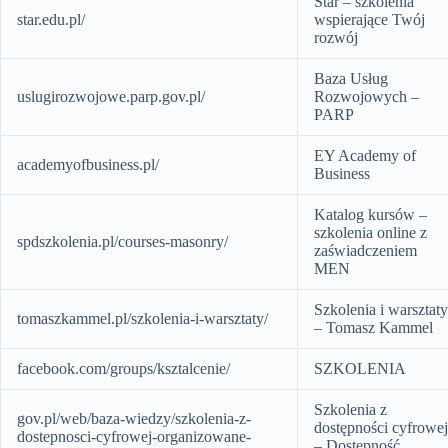
Star – szkolenia
star.edu.pl/
wspierające Twój
rozwój
Baza Usług
uslugirozwojowe.parp.gov.pl/
Rozwojowych –
PARP
EY Academy of
academyofbusiness.pl/
Business
Katalog kursów –
szkolenia online z
spdszkolenia.pl/courses-masonry/
zaświadczeniem
MEN
Szkolenia i warsztaty
tomaszkammel.pl/szkolenia-i-warsztaty/
– Tomasz Kammel
facebook.com/groups/ksztalcenie/
SZKOLENIA
Szkolenia z
gov.pl/web/baza-wiedzy/szkolenia-z-
dostępności cyfrowej
dostepnosci-cyfrowej-organizowane-
– Dostępność