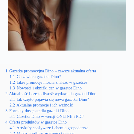
1
Gazetka promocyjna Dino – zawsze aktualna oferta
1.1
Co zawiera gazetka Dino?
1.2
Jakie promocje można znaleźć w gazetce?
1.3
Nowości i obniżki cen w gazetce Dino
2
Aktualność i częstotliwość wydawania gazetki Dino
2.1
Jak często pojawia się nowa gazetka Dino?
2.2
Aktualne promocje i ich ważność
3
Formaty dostępne dla gazetki Dino
3.1
Gazetka Dino w wersji ONLINE i PDF
4
Oferta produktów w gazetce Dino
4.1
Artykuły spożywcze i chemia gospodarcza
4.2
Mięso, wędliny, warzywa i owoce