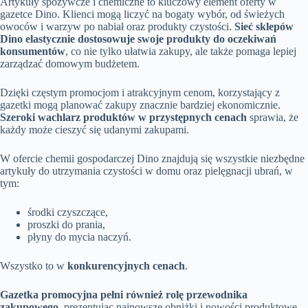
Artykuły spożywcze i chemiczne to kluczowy element oferty w
gazetce Dino. Klienci mogą liczyć na bogaty wybór, od świeżych
owoców i warzyw po nabiał oraz produkty czystości.
Sieć sklepów
Dino elastycznie dostosowuje swoje produkty do oczekiwań
konsumentów
, co nie tylko ułatwia zakupy, ale także pomaga lepiej
zarządzać domowym budżetem.
Dzięki częstym promocjom i atrakcyjnym cenom, korzystający z
gazetki mogą planować zakupy znacznie bardziej ekonomicznie.
Szeroki wachlarz produktów w przystępnych cenach
sprawia, że
każdy może cieszyć się udanymi zakupami.
W ofercie chemii gospodarczej Dino znajdują się wszystkie niezbędne
artykuły do utrzymania czystości w domu oraz pielęgnacji ubrań, w
tym:
środki czyszczące,
proszki do prania,
płyny do mycia naczyń.
Wszystko to w
konkurencyjnych cenach
.
Gazetka promocyjna pełni również rolę przewodnika
zakupowego
, prezentując najnowsze obniżki i nowości produktowe.