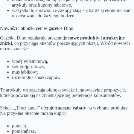
artykuły oraz kupony rabatowe,
wszystko to sprawia, że zakupy stają się bardziej ekonomiczne i
dostosowane do każdego budżetu.
Nowości i obniżki cen w gazetce Dino
Gazetka Dino regularnie prezentuje
nowe produkty i atrakcyjne
zniżki
, co przyciąga klientów poszukujących okazji. Wśród nowości
można znaleźć:
wodę witaminową,
sok grejpfrutowy,
mus jabłkowy,
różnorodne smaki zapraw.
Te artykuły wzbogacają ofertę o świeże i innowacyjne propozycje,
które odpowiadają na zmieniające się preferencje konsumentów.
Sekcja „Teraz taniej” oferuje
znaczne rabaty
na wybrane produkty.
Na przykład obecnie można kupić:
pomelo,
pomarańcze,