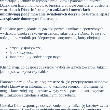
wspierając klientów w wyborze produktów i planowaniu budżetu.
Dzięki niej łatwo monitorować bieżące promocje oraz oferty dostępne
w marketach Dino.
Informacje o zniżkach i nowościach
umożliwiają podejmowanie świadomych decyzji, co ułatwia lepsze
zarządzanie domowymi finansami.
Regularne przeglądanie tej gazetki pozwala unikać niepotrzebnych
wydatków dzięki atrakcyjnym cenom, jakie oferuje Dino. To swego
rodzaju przewodnik po sklepowym asortymencie, który obejmuje:
artykuły spożywcze,
środki czystości,
inne produkty codziennego użytku.
Klienci mają do dyspozycji szeroki wybór świeżych towarów, takich
jak mięso, warzywa czy nabiał.
Planowanie zakupów staje się prostsze dzięki przejrzystemu układowi
ofert i klarownym informacjom o ważności promocji. Konsumenci
mogą skuteczniej organizować wizyty w sklepach i dostosowywać
listy zakupowe zgodnie z aktualnymi potrzebami.
Gazetka Dino wspomaga oszczędzanie i optymalizację kosztów życia
codziennego.
Umożliwia robienie przemyślanych zakupów po