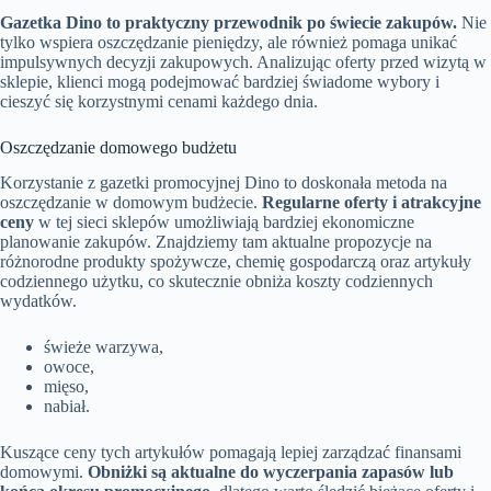
Gazetka Dino to praktyczny przewodnik po świecie zakupów.
Nie
tylko wspiera oszczędzanie pieniędzy, ale również pomaga unikać
impulsywnych decyzji zakupowych. Analizując oferty przed wizytą w
sklepie, klienci mogą podejmować bardziej świadome wybory i
cieszyć się korzystnymi cenami każdego dnia.
Oszczędzanie domowego budżetu
Korzystanie z gazetki promocyjnej Dino to doskonała metoda na
oszczędzanie w domowym budżecie.
Regularne oferty i atrakcyjne
ceny
w tej sieci sklepów umożliwiają bardziej ekonomiczne
planowanie zakupów. Znajdziemy tam aktualne propozycje na
różnorodne produkty spożywcze, chemię gospodarczą oraz artykuły
codziennego użytku, co skutecznie obniża koszty codziennych
wydatków.
świeże warzywa,
owoce,
mięso,
nabiał.
Kuszące ceny tych artykułów pomagają lepiej zarządzać finansami
domowymi.
Obniżki są aktualne do wyczerpania zapasów lub