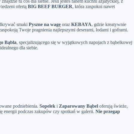
dzie tu coś dla siebie. Jeśli jesteś fanem kuchni azjatyckiej, z
wiedzeni ofertą
BIG BEEF BURGER
, która zaspokoi nawet
 odkrywać smaki
Pyszne na wagę
oraz
KEBAYA
, gdzie kreatywnie
aspokoją Twoje pragnienia najlepszymi deserami, lodami i goframi.
o Bąbla
, specjalizującego się w wyjątkowych napojach z bąbelkowej
dealnego dla siebie.
nowane podniebienia.
Sopelek
i
Zaparowany Bąbel
oferują świeże,
ję energii podczas zakupów czy spotkań w galerii.
Nie przegap