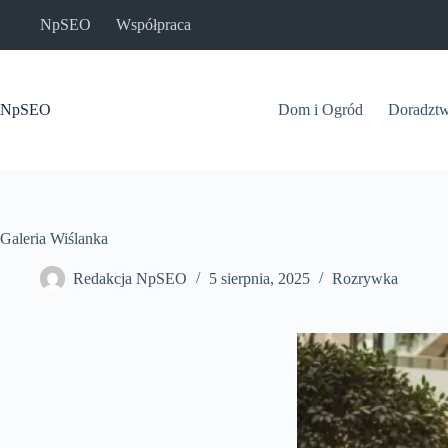
Przejdź
NpSEO
Współpraca
do
treści
NpSEO
Dom i Ogród
Doradzt
Galeria Wiślanka
Redakcja NpSEO
5 sierpnia, 2025
Rozrywka