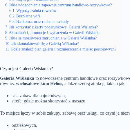
6
Jakie udogodnienia zapewnia centrum handlowo-rozrywkowe?
6.1
Wypożyczalnia rowerów
6.2
Bezpłatne wifi
6.3
Bankomat oraz ruchome schody
7
Jak korzystać z karty podarunkowej Galerii Wiślanka?
8
Aktualności, promocje i wydarzenia w Galerii Wiślanka
9
Jakie są możliwości zatrudnienia w Galerii Wiślanka?
10
Jak skontaktować się z Galerią Wiślanka?
11
Gdzie znaleźć plan galerii i rozmieszczenie miejsc postojowych?
Czym jest Galeria Wiślanka?
Galeria Wiślanka
to nowoczesne centrum handlowe oraz rozrywkowe 
również
wielosalowe kino Helios
, a także szereg atrakcji, takich jak:
sala zabaw dla najmłodszych,
strefa, gdzie można skorzystać z masażu.
To miejsce łączy w sobie zakupy, zabawę oraz usługi, co czyni je ni
odzieżowych,