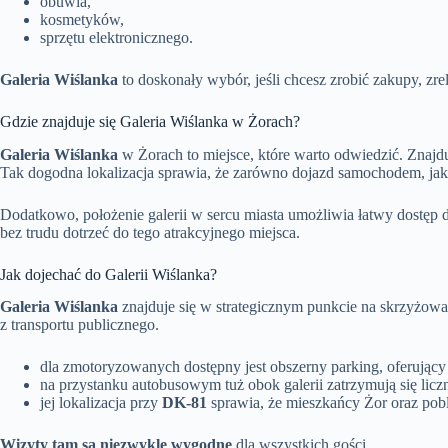
obuwia,
kosmetyków,
sprzętu elektronicznego.
Galeria Wiślanka
to doskonały wybór, jeśli chcesz zrobić zakupy, z
Gdzie znajduje się Galeria Wiślanka w Żorach?
Galeria Wiślanka
w Żorach to miejsce, które warto odwiedzić. Znajd
Tak dogodna lokalizacja sprawia, że zarówno dojazd samochodem, jak
Dodatkowo, położenie galerii w sercu miasta umożliwia łatwy dostęp
bez trudu dotrzeć do tego atrakcyjnego miejsca.
Jak dojechać do Galerii Wiślanka?
Galeria Wiślanka
znajduje się w strategicznym punkcie na skrzyżowa
z transportu publicznego.
dla zmotoryzowanych dostępny jest obszerny parking, oferując
na przystanku autobusowym tuż obok galerii zatrzymują się licz
jej lokalizacja przy
DK-81
sprawia, że mieszkańcy Żor oraz pobl
Wizyty tam są niezwykle wygodne
dla wszystkich gości.