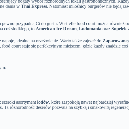
ferujący bogaty wybór różnorodnych lokali gastronomicznych. Każdy znaj
zne dania w
Thai Express
. Natomiast miłośnicy burgerów nie będą za
na pewno przypadną Ci do gustu. W strefie food court można również
na coś słodkiego, to
American Ice Dream
,
Lodomania
oraz
Sopelek
z
e napoje, idealne na orzeźwienie. Warto także zajrzeć do
Zaparowaneg
ood court staje się perfekcyjnym miejscem, gdzie każdy znajdzie coś i
tym:
z szeroki asortyment
lodów
, które zaspokoją nawet najbardziej wyrafi
zas. Ta różnorodność deserów pozwala na szybką i smakowitą regenerac