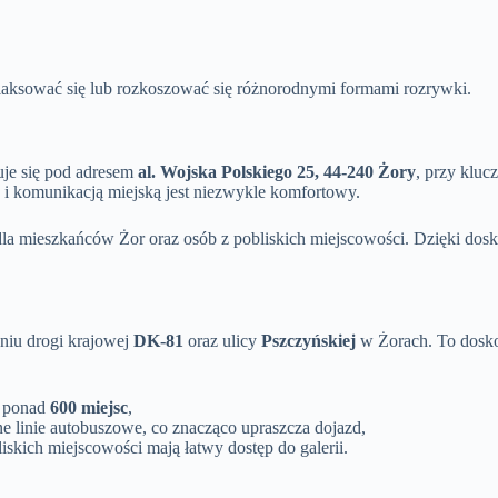
relaksować się lub rozkoszować się różnorodnymi formami rozrywki.
uje się pod adresem
al. Wojska Polskiego 25, 44-240 Żory
, przy klu
 i komunikacją miejską jest niezwykle komfortowy.
 dla mieszkańców Żor oraz osób z pobliskich miejscowości. Dzięki d
niu drogi krajowej
DK-81
oraz ulicy
Pszczyńskiej
w Żorach. To dosko
y ponad
600 miejsc
,
ne linie autobuszowe, co znacząco upraszcza dojazd,
iskich miejscowości mają łatwy dostęp do galerii.