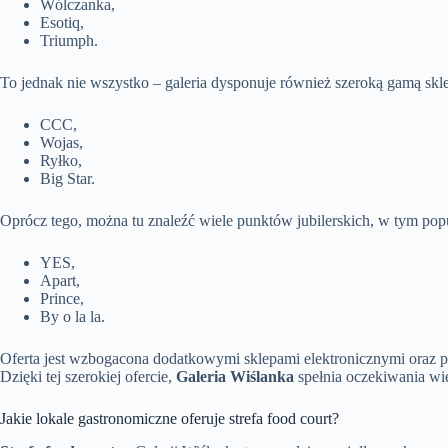
Wólczanka,
Esotiq,
Triumph.
To jednak nie wszystko – galeria dysponuje również szeroką gamą s
CCC,
Wojas,
Ryłko,
Big Star.
Oprócz tego, można tu znaleźć wiele punktów jubilerskich, w tym popu
YES,
Apart,
Prince,
By o la la.
Oferta jest wzbogacona dodatkowymi sklepami elektronicznymi oraz pun
Dzięki tej szerokiej ofercie,
Galeria Wiślanka
spełnia oczekiwania wie
Jakie lokale gastronomiczne oferuje strefa food court?