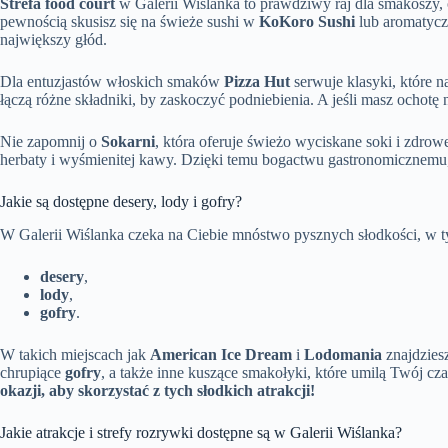
Strefa food court
w Galerii Wiślanka to prawdziwy raj dla smakoszy, o
pewnością skusisz się na świeże sushi w
KoKoro Sushi
lub aromatyc
największy głód.
Dla entuzjastów włoskich smaków
Pizza Hut
serwuje klasyki, które 
łączą różne składniki, by zaskoczyć podniebienia. A jeśli masz ochotę 
Nie zapomnij o
Sokarni
, która oferuje świeżo wyciskane soki i zdrow
herbaty i wyśmienitej kawy. Dzięki temu bogactwu gastronomicznemu, f
Jakie są dostępne desery, lody i gofry?
W Galerii Wiślanka czeka na Ciebie mnóstwo pysznych słodkości, w 
desery
,
lody
,
gofry
.
W takich miejscach jak
American Ice Dream
i
Lodomania
znajdzies
chrupiące
gofry
, a także inne kuszące smakołyki, które umilą Twój c
okazji, aby skorzystać z tych słodkich atrakcji!
Jakie atrakcje i strefy rozrywki dostępne są w Galerii Wiślanka?