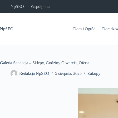
Przejdź
NpSEO
Współpraca
do
treści
NpSEO
Dom i Ogród
Doradzt
Galeria Sandecja – Sklepy, Godziny Otwarcia, Oferta
Redakcja NpSEO
5 sierpnia, 2025
Zakupy