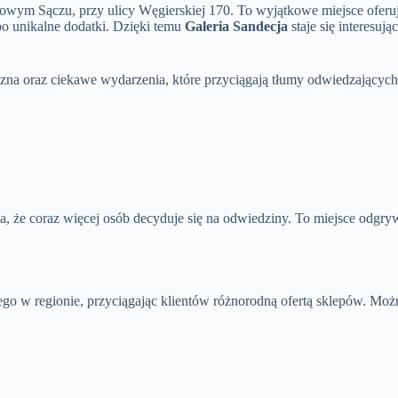
m Sączu, przy ulicy Węgierskiej 170. To wyjątkowe miejsce oferuje
po unikalne dodatki. Dzięki temu
Galeria Sandecja
staje się interesu
zna oraz ciekawe wydarzenia, które przyciągają tłumy odwiedzających
ia, że coraz więcej osób decyduje się na odwiedziny. To miejsce odgr
o w regionie, przyciągając klientów różnorodną ofertą sklepów. Można