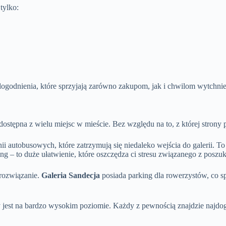
tylko:
dogodnienia, które sprzyjają zarówno zakupom, jak i chwilom wytchnie
 dostępna z wielu miejsc w mieście. Bez względu na to, z której stron
i autobusowych, które zatrzymują się niedaleko wejścia do galerii. To 
ng – to duże ułatwienie, które oszczędza ci stresu związanego z posz
 rozwiązanie.
Galeria Sandecja
posiada parking dla rowerzystów, co spr
jest na bardzo wysokim poziomie. Każdy z pewnością znajdzie najdo