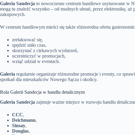
Galeria Sandecja
to nowoczesne centrum handlowe usytuowane w Nowy
mogą tu znaleźć wszystko – od modnych ubrań, przez elektronikę, aż 
zakupowych.
W centrum handlowym mieści się także różnorodna oferta gastronomic
zrelaksować się,
spędzić miło czas,
skorzystać z ciekawych wydarzeń,
uczestniczyć w promocjach,
wziąć udział w eventach.
Galeria
regularnie organizuje różnorodne promocje i eventy, co spraw
spotkań dla mieszkańców Nowego Sącza i okolicy.
Rola Galerii Sandecja w handlu detalicznym
Galeria Sandecja
zajmuje ważne miejsce w rozwoju handlu detaliczneg
CCC
,
Deichmann
,
Sinsay
,
Douglas
,