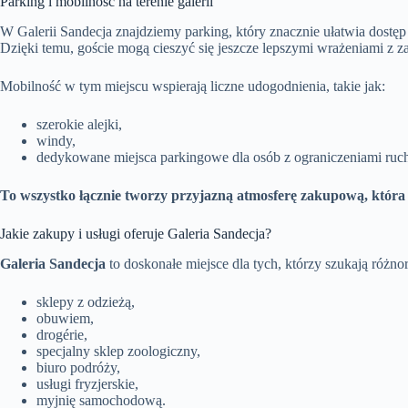
Parking i mobilność na terenie galerii
W Galerii Sandecja znajdziemy parking, który znacznie ułatwia dostęp
Dzięki temu, goście mogą cieszyć się jeszcze lepszymi wrażeniami z 
Mobilność w tym miejscu wspierają liczne udogodnienia, takie jak:
szerokie alejki,
windy,
dedykowane miejsca parkingowe dla osób z ograniczeniami ru
To wszystko łącznie tworzy przyjazną atmosferę zakupową, która za
Jakie zakupy i usługi oferuje Galeria Sandecja?
Galeria Sandecja
to doskonałe miejsce dla tych, którzy szukają róż
sklepy z odzieżą,
obuwiem,
drogérie,
specjalny sklep zoologiczny,
biuro podróży,
usługi fryzjerskie,
myjnię samochodową.