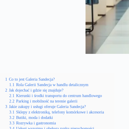
1
Co to jest Galeria Sandecja?
1.1
Rola Galerii Sandecja w handlu detalicznym
2
Jak dojechać i gdzie się znajduje?
2.1
Kierunki i środki transportu do centrum handlowego
2.2
Parking i mobilność na terenie galerii
3
Jakie zakupy i usługi oferuje Galeria Sandecja?
3.1
Sklepy z elektroniką, telefony komórkowe i akcesoria
3.2
Butiki, moda i dodatki
3.3
Rozrywka i gastronomia
3.4
Usługi wynajmu i obsługa rynku nieruchomości