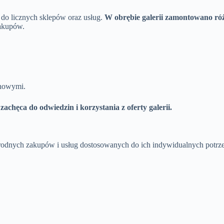
 do licznych sklepów oraz usług.
W obrębie galerii zamontowano różn
zakupów.
chowymi.
chęca do odwiedzin i korzystania z oferty galerii.
norodnych zakupów i usług dostosowanych do ich indywidualnych potrz