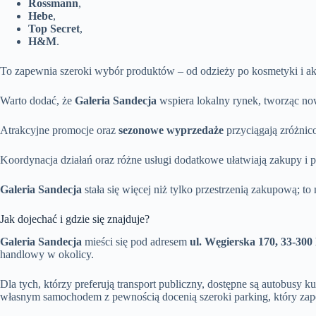
Rossmann
,
Hebe
,
Top Secret
,
H&M
.
To zapewnia szeroki wybór produktów – od odzieży po kosmetyki i ak
Warto dodać, że
Galeria Sandecja
wspiera lokalny rynek, tworząc now
Atrakcyjne promocje oraz
sezonowe wyprzedaże
przyciągają zróżnic
Koordynacja działań oraz różne usługi dodatkowe ułatwiają zakupy i 
Galeria Sandecja
stała się więcej niż tylko przestrzenią zakupową; to
Jak dojechać i gdzie się znajduje?
Galeria Sandecja
mieści się pod adresem
ul. Węgierska 170, 33-300
handlowy w okolicy.
Dla tych, którzy preferują transport publiczny, dostępne są autobusy
własnym samochodem z pewnością docenią szeroki parking, który zap