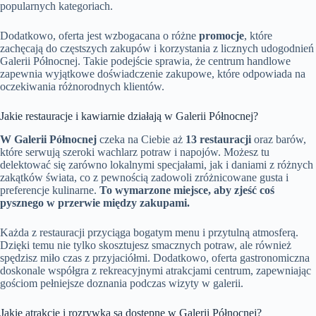
popularnych kategoriach.
Dodatkowo, oferta jest wzbogacana o różne
promocje
, które
zachęcają do częstszych zakupów i korzystania z licznych udogodnień
Galerii Północnej. Takie podejście sprawia, że centrum handlowe
zapewnia wyjątkowe doświadczenie zakupowe, które odpowiada na
oczekiwania różnorodnych klientów.
Jakie restauracje i kawiarnie działają w Galerii Północnej?
W Galerii Północnej
czeka na Ciebie aż
13 restauracji
oraz barów,
które serwują szeroki wachlarz potraw i napojów. Możesz tu
delektować się zarówno lokalnymi specjałami, jak i daniami z różnych
zakątków świata, co z pewnością zadowoli zróżnicowane gusta i
preferencje kulinarne.
To wymarzone miejsce, aby zjeść coś
pysznego w przerwie między zakupami.
Każda z restauracji przyciąga bogatym menu i przytulną atmosferą.
Dzięki temu nie tylko skosztujesz smacznych potraw, ale również
spędzisz miło czas z przyjaciółmi. Dodatkowo, oferta gastronomiczna
doskonale współgra z rekreacyjnymi atrakcjami centrum, zapewniając
gościom pełniejsze doznania podczas wizyty w galerii.
Jakie atrakcje i rozrywka są dostępne w Galerii Północnej?