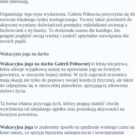
nimi interesują.
Organizując tego typu wydarzenia, Galeria Północna przyczynia się do
rozwoju lokalnego rynku zoologicznego. Tworzy także przestrzeń do
aktywnej wymiany doświadczeń pomiędzy miłośnikami zwierząt a
fachowcami z tej branży. To doskonała szansa dla każdego, kto
pragnie pogłębić swoją wiedzę i znaleźć optymalne rozwiązania dla
swoich pupili.
Wakacyjna joga na dachu
Wakacyjna joga na dachu Galerii Północnej
to letnia inicjatywa,
która oferuje wyjątkową szansę na uprawianie jogi na świeżym
powietrzu, w otoczeniu bujnej zieleni. W tych zajęciach uczestnicy
mają okazję nie tylko do poprawy swojej kondycji fizycznej, ale także
do odprężenia się w niezwykłej atmosferze, sprzyjającej zdrowemu
stylowi życia.
Ta forma relaksu przyciąga tych, którzy pragną znaleźć chwilę
wytchnienia od miejskiego zgiełku oraz poszukują aktywności na
świeżym powietrzu.
Wakacyjna joga
to znakomity sposób na spędzenie wolnego czasu na
łonie natury, co sprzyja lepszemu samopoczuciu i wewnętrznemu