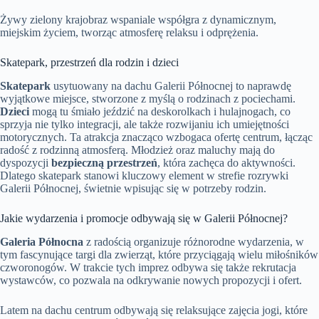
Żywy zielony krajobraz wspaniale współgra z dynamicznym,
miejskim życiem, tworząc atmosferę relaksu i odprężenia.
Skatepark, przestrzeń dla rodzin i dzieci
Skatepark
usytuowany na dachu Galerii Północnej to naprawdę
wyjątkowe miejsce, stworzone z myślą o rodzinach z pociechami.
Dzieci
mogą tu śmiało jeździć na deskorolkach i hulajnogach, co
sprzyja nie tylko integracji, ale także rozwijaniu ich umiejętności
motorycznych. Ta atrakcja znacząco wzbogaca ofertę centrum, łącząc
radość z rodzinną atmosferą. Młodzież oraz maluchy mają do
dyspozycji
bezpieczną przestrzeń
, która zachęca do aktywności.
Dlatego skatepark stanowi kluczowy element w strefie rozrywki
Galerii Północnej, świetnie wpisując się w potrzeby rodzin.
Jakie wydarzenia i promocje odbywają się w Galerii Północnej?
Galeria Północna
z radością organizuje różnorodne wydarzenia, w
tym fascynujące targi dla zwierząt, które przyciągają wielu miłośników
czworonogów. W trakcie tych imprez odbywa się także rekrutacja
wystawców, co pozwala na odkrywanie nowych propozycji i ofert.
Latem na dachu centrum odbywają się relaksujące zajęcia jogi, które