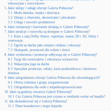
rekreacyjne i rozrywkowe
5
Jakie sklepy i usługi oferuje Galeria Północna?
5.1
Moda damska, męska i dziecięca
5.2
Sklepy z obuwiem, akcesoriami i plecakami
5.3
Usługi i nowości produktowe
6
Jakie restauracje i kawiarnie działają w Galerii Północnej?
7
Jakie atrakcje i rozrywka są dostępne w Galerii Północnej?
7.1
Kino z salą Dolby Atmos: repertuar, seanse 2D i 3D, bilety i
rezerwacje
7.2
Ogród na dachu jako miejsce relaksu i rekreacji
7.3
Skatepark, przestrzeń dla rodzin i dzieci
8
Jakie wydarzenia i promocje odbywają się w Galerii Północnej?
8.1
Targi dla zwierzaków i rekrutacja wystawców
8.2
Wakacyjna joga na dachu
8.3
Specjalne promocje, rabaty, karta podarunkowa i darmowa
dostawa
9
Jakie udogodnienia oferuje Galeria Północna dla odwiedzających?
9.1
Oferta rodzinna i grupy zorganizowane
9.2
Udogodnienia dla osób z niepełnosprawnościami
10
Jakie są godziny otwarcia Galerii Północnej?
10.1
Czy Galeria Północna jest czynna w niedziele wolne od handlu?
11
Jak skontaktować się z Galerią Północną?
11.1
Dane kontaktowe i mapa dojazdu