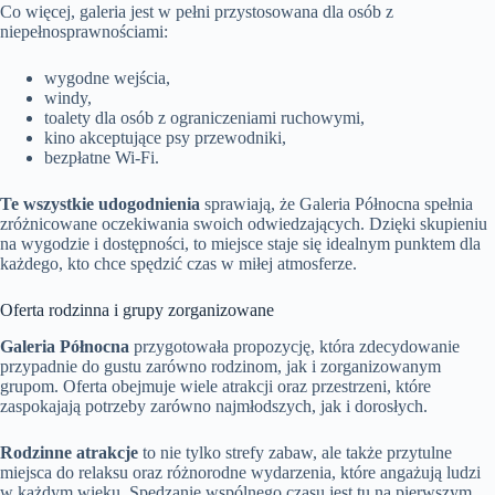
Co więcej, galeria jest w pełni przystosowana dla osób z
niepełnosprawnościami:
wygodne wejścia,
windy,
toalety dla osób z ograniczeniami ruchowymi,
kino akceptujące psy przewodniki,
bezpłatne Wi-Fi.
Te wszystkie udogodnienia
sprawiają, że Galeria Północna spełnia
zróżnicowane oczekiwania swoich odwiedzających. Dzięki skupieniu
na wygodzie i dostępności, to miejsce staje się idealnym punktem dla
każdego, kto chce spędzić czas w miłej atmosferze.
Oferta rodzinna i grupy zorganizowane
Galeria Północna
przygotowała propozycję, która zdecydowanie
przypadnie do gustu zarówno rodzinom, jak i zorganizowanym
grupom. Oferta obejmuje wiele atrakcji oraz przestrzeni, które
zaspokajają potrzeby zarówno najmłodszych, jak i dorosłych.
Rodzinne atrakcje
to nie tylko strefy zabaw, ale także przytulne
miejsca do relaksu oraz różnorodne wydarzenia, które angażują ludzi
w każdym wieku. Spędzanie wspólnego czasu jest tu na pierwszym