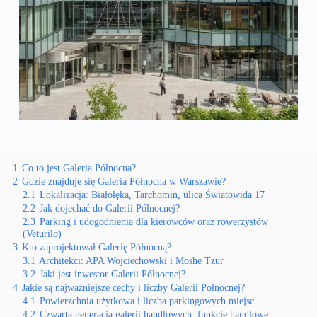
1
Co to jest Galeria Północna?
2
Gdzie znajduje się Galeria Północna w Warszawie?
2.1
Lokalizacja: Białołęka, Tarchomin, ulica Światowida 17
2.2
Jak dojechać do Galerii Północnej?
2.3
Parking i udogodnienia dla kierowców oraz rowerzystów
(Veturilo)
3
Kto zaprojektował Galerię Północną?
3.1
Architekci: APA Wojciechowski i Moshe Tzur
3.2
Jaki jest inwestor Galerii Północnej?
4
Jakie są najważniejsze cechy i liczby Galerii Północnej?
4.1
Powierzchnia użytkowa i liczba parkingowych miejsc
4.2
Czwarta generacja galerii handlowych: funkcje handlowe,