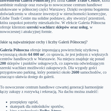
Inwestorem Galerii Północnej
jest firma
Globe Trade Centre
, która
ambitnie realizuje oraz rozwija to nowoczesne centrum handlowe
ulokowane w północnej części Warszawy. Dzięki swojemu bogatemu
doświadczeniu w obszarze inwestycji w nieruchomości komercyjne,
Globe Trade Centre ma solidne podstawy, aby stworzyć przestrzeń,
która zaspokoi potrzeby mieszkańców. W efekcie Galeria Północna
oferuje klientom
szeroki wachlarz sklepów oraz usług
, w
nowoczesnej i atrakcyjnej formie.
Jakie są najważniejsze cechy i liczby Galerii Północnej?
Galeria Północna
oferuje imponującą powierzchnię użytkową
wynoszącą około
64 000 m²
, co sprawia, że jest jednym z większych
centrów handlowych w Warszawie. Na miejscu znajduje się ponad
200
sklepów i punktów usługowych, co zapewnia odwiedzającym
szeroki wachlarz możliwości zakupowych. Dla wygody gości
przygotowano parking, który pomieści około
2600
samochodów, co
znacząco ułatwia dostęp do galerii.
To nowoczesne centrum handlowe czwartej generacji harmonijnie
łączy zakupy z rozrywką i rekreacją. Na dachu można znaleźć:
przepiękny ogród,
skatepark dla miłośników sportów,
kino z technologią
Dolby Atmos
,