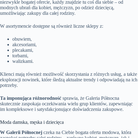
niezwykle bogatej ofercie, każdy znajdzie tu coś dla siebie – od
modnych ubrań dla kobiet, mężczyzn, po odzież dziecięcą,
umożliwiając zakupy dla całej rodziny.
W asortymencie dostępne są również liczne sklepy z:
obuwiem,
akcesoriami,
plecakami,
torbami,
walizkami.
Klienci mają również możliwość skorzystania z różnych usług, a także
eksploracji nowinek, które śledzą aktualne trendy i odpowiadają na ich
potrzeby.
Ta imponująca różnorodność
sprawia, że Galeria Północna
skutecznie zaspokaja oczekiwania wielu grup klientów, zapewniając
im kompleksowe i satysfakcjonujące doświadczenia zakupowe.
Moda damska, męska i dziecięca
W Galerii Północnej
czeka na Ciebie bogata oferta modowa, która
zaspokoi potrzeby całej rodziny – zarówno kobiet, mężczyzn, jak i