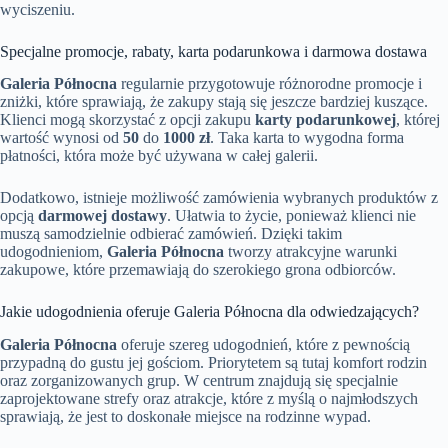
wyciszeniu.
Specjalne promocje, rabaty, karta podarunkowa i darmowa dostawa
Galeria Północna
regularnie przygotowuje różnorodne promocje i
zniżki, które sprawiają, że zakupy stają się jeszcze bardziej kuszące.
Klienci mogą skorzystać z opcji zakupu
karty podarunkowej
, której
wartość wynosi od
50
do
1000 zł
. Taka karta to wygodna forma
płatności, która może być używana w całej galerii.
Dodatkowo, istnieje możliwość zamówienia wybranych produktów z
opcją
darmowej dostawy
. Ułatwia to życie, ponieważ klienci nie
muszą samodzielnie odbierać zamówień. Dzięki takim
udogodnieniom,
Galeria Północna
tworzy atrakcyjne warunki
zakupowe, które przemawiają do szerokiego grona odbiorców.
Jakie udogodnienia oferuje Galeria Północna dla odwiedzających?
Galeria Północna
oferuje szereg udogodnień, które z pewnością
przypadną do gustu jej gościom. Priorytetem są tutaj komfort rodzin
oraz zorganizowanych grup. W centrum znajdują się specjalnie
zaprojektowane strefy oraz atrakcje, które z myślą o najmłodszych
sprawiają, że jest to doskonałe miejsce na rodzinne wypad.