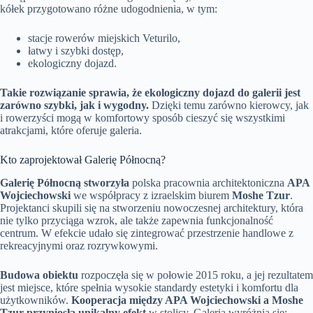
kółek przygotowano różne udogodnienia, w tym:
stacje rowerów miejskich Veturilo,
łatwy i szybki dostęp,
ekologiczny dojazd.
Takie rozwiązanie sprawia, że ekologiczny dojazd do galerii jest
zarówno szybki, jak i wygodny.
Dzięki temu zarówno kierowcy, jak
i rowerzyści mogą w komfortowy sposób cieszyć się wszystkimi
atrakcjami, które oferuje galeria.
Kto zaprojektował Galerię Północną?
Galerię Północną stworzyła
polska pracownia architektoniczna
APA
Wojciechowski
we współpracy z izraelskim biurem
Moshe Tzur
.
Projektanci skupili się na stworzeniu nowoczesnej architektury, która
nie tylko przyciąga wzrok, ale także zapewnia funkcjonalność
centrum. W efekcie udało się zintegrować przestrzenie handlowe z
rekreacyjnymi oraz rozrywkowymi.
Budowa obiektu
rozpoczęła się w połowie 2015 roku, a jej rezultatem
jest miejsce, które spełnia wysokie standardy estetyki i komfortu dla
użytkowników.
Kooperacja między APA Wojciechowski a Moshe
Tzur przyniosła unikalny efekt
w stolicy. Galeria wyróżnia się: