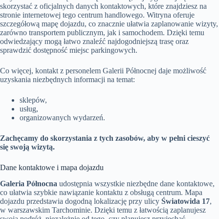
skorzystać z oficjalnych danych kontaktowych, które znajdziesz na
stronie internetowej tego centrum handlowego. Witryna oferuje
szczegółową mapę dojazdu, co znacznie ułatwia zaplanowanie wizyty,
zarówno transportem publicznym, jak i samochodem. Dzięki temu
odwiedzający mogą łatwo znaleźć najdogodniejszą trasę oraz
sprawdzić dostępność miejsc parkingowych.
Co więcej, kontakt z personelem Galerii Północnej daje możliwość
uzyskania niezbędnych informacji na temat:
sklepów,
usług,
organizowanych wydarzeń.
Zachęcamy do skorzystania z tych zasobów, aby w pełni cieszyć
się swoją wizytą.
Dane kontaktowe i mapa dojazdu
Galeria Północna
udostępnia wszystkie niezbędne dane kontaktowe,
co ułatwia szybkie nawiązanie kontaktu z obsługą centrum. Mapa
dojazdu przedstawia dogodną lokalizację przy ulicy
Światowida 17
,
w warszawskim Tarchominie. Dzięki temu z łatwością zaplanujesz
swoją podróż, niezależnie od tego, czy planujesz przyjechać