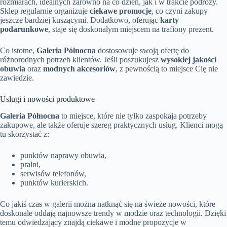
rozmiarach, idealnych zarówno na co dzień, jak i w trakcie podróży.
Sklep regularnie organizuje
ciekawe promocje
, co czyni zakupy
jeszcze bardziej kuszącymi. Dodatkowo, oferując
karty
podarunkowe
, staje się doskonałym miejscem na trafiony prezent.
Co istotne,
Galeria Północna
dostosowuje swoją ofertę do
różnorodnych potrzeb klientów. Jeśli poszukujesz
wysokiej jakości
obuwia
oraz
modnych akcesoriów
, z pewnością to miejsce Cię nie
zawiedzie.
Usługi i nowości produktowe
Galeria Północna
to miejsce, które nie tylko zaspokaja potrzeby
zakupowe, ale także oferuje szereg praktycznych usług. Klienci mogą
tu skorzystać z:
punktów naprawy obuwia,
pralni,
serwisów telefonów,
punktów kurierskich.
Co jakiś czas w galerii można natknąć się na świeże nowości, które
doskonale oddają najnowsze trendy w modzie oraz technologii. Dzięki
temu odwiedzający znajdą ciekawe i modne propozycje w