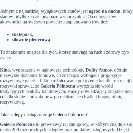
Jednym z najbardziej wyjątkowych atutów jest
ogród na dachu
, który
stanowi idylliczną zieloną oazę wypoczynku. Dla entuzjastów
aktywności na świeżym powietrzu zaplanowano również:
skatepark
,
siłownię plenerową
.
To znakomite miejsce dla tych, którzy stawiają na ruch i zdrowy tryb
życia.
Kino
, wyposażone w najnowszą technologię
Dolby Atmos
, oferuje
niezwykłe doznania filmowe, co znacząco wzbogaca propozycje
rozrywkowe galerii. Takie zróżnicowane połączenie handlu, rekreacji i
rozrywki sprawia, że
Galeria Północna
wyróżnia się wśród
tradycyjnych centrów handlowych. Każdy odwiedzający znajdzie tutaj
coś dla siebie – od zakupów po relaksujące chwile i bogatą ofertę
rozrywkową.
Jakie sklepy i usługi oferuje Galeria Północna?
Galeria Północna
to prawdziwy raj zakupowy, w którym znajduje się
około 200 różnorodnych sklepów oraz punktów usługowych. Dzięki