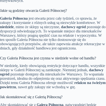
rozrywkowych.
Jakie są godziny otwarcia Galerii Północnej?
Galeria Północna
jest otwarta przez cały tydzień, co sprawia, że
zakupy i korzystanie z różnych usług są niezwykle komfortowe. W
niedziele
, mimo że sklepy są nieczynne,
dachowy ogród
pozostaje do
dyspozycji odwiedzających. To wspaniałe miejsce dla mieszkańców
Warszawy, którzy pragną spędzić czas na relaksie i wypoczynku. W
ten sposób Galeria Północna nie tylko dostosowuje się do
obowiązujących przepisów, ale także zapewnia atrakcje rekreacyjne w
dniach, gdy działalność handlowa jest ograniczona.
Czy Galeria Północna jest czynna w niedziele wolne od handlu?
W niedzielę, kiedy obowiązują restrykcje dotyczące handlu, wszystkie
sklepy w Galerii Północnej są zamknięte. Niemniej jednak,
dachowy
ogród
pozostaje dostępny dla mieszkańców Warszawy. To wspaniała
przestrzeń, idealna do odprężenia się oraz aktywnego spędzania czasu.
Dzięki temu Galeria Północna oferuje możliwość
relaksu na świeżym
powietrzu
, nawet gdy zakupy nie wchodzą w grę.
Jak skontaktować się z Galerią Północną?
Aby skontaktować się z
Galerą Północną
, najwygodniej będzie