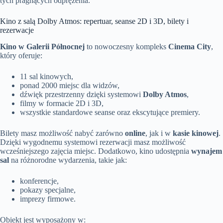
tych pragnących odprężenia.
Kino z salą Dolby Atmos: repertuar, seanse 2D i 3D, bilety i
rezerwacje
Kino w Galerii Północnej
to nowoczesny kompleks
Cinema City
,
który oferuje:
11 sal kinowych,
ponad 2000 miejsc dla widzów,
dźwięk przestrzenny dzięki systemowi
Dolby Atmos
,
filmy w formacie 2D i 3D,
wszystkie standardowe seanse oraz ekscytujące premiery.
Bilety masz możliwość nabyć zarówno
online
, jak i w
kasie kinowej
.
Dzięki wygodnemu systemowi rezerwacji masz możliwość
wcześniejszego zajęcia miejsc. Dodatkowo, kino udostępnia
wynajem
sal
na różnorodne wydarzenia, takie jak:
konferencje,
pokazy specjalne,
imprezy firmowe.
Obiekt jest wyposażony w: