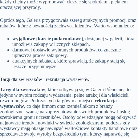
każdy chętny może wypróbować, ciesząc się spokojem i pięknem
otaczającej przyrody.
Oprócz tego, Galeria przygotowała szereg atrakcyjnych promocji oraz
rabatów, które z pewnością zachwycą klientów. Warto wspomnieć o:
wyjątkowej karcie podarunkowej
, dostępnej w galerii, która
umożliwia zakupy w licznych sklepach,
darmowej dostawie wybranych produktów, co znacznie
upraszcza proces zakupowy,
atrakcyjnych rabatach, które sprawiają, że zakupy stają się
jeszcze przyjemniejsze.
Targi dla zwierzaków i rekrutacja wystawców
Targi dla zwierzaków
, które odbywają się w Galerii Północnej, to
jedyne w swoim rodzaju wydarzenia, pełne atrakcji dla właścicieli
czworonogów. Podczas tych targów ma miejsce
rekrutacja
wystawców
, co daje firmom oraz rzemieślnikom z branży
zoologicznej szansę na zaprezentowanie swoich produktów i usług
szerokiemu gronu uczestników. Osoby odwiedzające mogą odkrywać
najnowsze trendy i nowinki w świecie zoologicznym, podczas gdy
wystawcy mają okazję nawiązać wartościowe kontakty handlowe oraz
sprzedawać swoje wyroby bezpośrednio tym, którzy naprawdę się