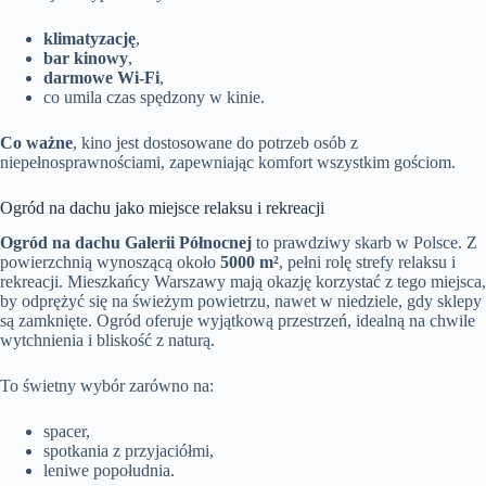
klimatyzację
,
bar kinowy
,
darmowe Wi-Fi
,
co umila czas spędzony w kinie.
Co ważne
, kino jest dostosowane do potrzeb osób z
niepełnosprawnościami, zapewniając komfort wszystkim gościom.
Ogród na dachu jako miejsce relaksu i rekreacji
Ogród na dachu Galerii Północnej
to prawdziwy skarb w Polsce. Z
powierzchnią wynoszącą około
5000 m²
, pełni rolę strefy relaksu i
rekreacji. Mieszkańcy Warszawy mają okazję korzystać z tego miejsca,
by odprężyć się na świeżym powietrzu, nawet w niedziele, gdy sklepy
są zamknięte. Ogród oferuje wyjątkową przestrzeń, idealną na chwile
wytchnienia i bliskość z naturą.
To świetny wybór zarówno na:
spacer,
spotkania z przyjaciółmi,
leniwe popołudnia.