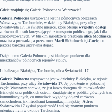
Gdzie znajduje się Galeria Północna w Warszawie?
Galeria Północna
usytuowana jest na północnych obrzeżach
Warszawy, w Tarchominie, w dzielnicy Białołęka, przy ulicy
Światowida 17. To świetne miejsce, które oferuje
wygodny dostęp
zarówno dla osób korzystających z transportu publicznego, jak i dla
zmotoryzowanych. W bliskim sąsiedztwie przebiega
ulica Modlińska
oraz trasa prowadząca przez
most Marii Skłodowskiej-Curie
, co
jeszcze bardziej usprawnia dojazd.
Dzięki temu Galeria Północna jest idealnym punktem dla
mieszkańców północnych rejonów stolicy.
Lokalizacja: Białołęka, Tarchomin, ulica Światowida 17
Galeria Północna
usytuowana jest w dzielnicy Białołęka, w rejonie
Tarchomina, przy ulicy
Światowida 17
. Jej położenie w północnej
części Warszawy sprawia, że jest łatwo dostępna dla mieszkańców
Białołęki oraz pobliskich osiedli. Znajduje się w pobliżu głównych tras
komunikacyjnych, co umożliwia wygodny dojazd zarówno
samochodem, jak i środkami komunikacji miejskiej.
Adres
Światowida 17
zyskał popularność i stał się znanym punktem
orientacyjnym w okolicy Tarchomina.