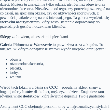
dzieci. Możesz tu znaleźć nie tylko odzież, ale również obuwie oraz
różnorodne akcesoria. Niezależnie od tego, czy potrzebujesz czegoś na
co dzień, na specjalną okazję, czy do aktywności sportowych, z
pewnością natkniesz się na coś interesującego. Ta galeria wyróżnia się
szerokim asortymentem
, który został starannie dopasowany do
przeróżnych gustów i oczekiwań klientów.
Sklepy z obuwiem, akcesoriami i plecakami
Galeria Północna w Warszawie
to prawdziwa oaza zakupów. To
miejsce, w którym odnajdziesz szeroki wybór sklepów, oferujących:
obuwie,
różnorodne akcesoria,
plecaki,
torby,
walizki.
Wśród tych lokali wyróżnia się
CCC
– popularny sklep, znany z
bogatej oferty
butów
dla kobiet, mężczyzn i dzieci. Znajdziesz tam
również wiele
dodatków
, które świetnie dopełnią Twoją garderobę.
Asortyment CCC obejmuje plecaki i torby w najrozmaitszych stylach i