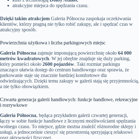
atrakcyjne miejsca do spędzania czasu.
Dzięki takim atrakcjom
Galeria Północna zaspokaja oczekiwania
klientów, którzy pragną nie tylko robić zakupy, ale i spędzać czas w
atrakcyjny sposób.
Powierzchnia użytkowa i liczba parkingowych miejsc
Galeria Północna
zajmuje imponującą powierzchnię około
64 000
metrów kwadratowych
. W jej obrębie znajduje się duży parking,
który pomieści około
2600 pojazdów
. Taki rozmiar parkingu
znacząco ułatwia dostęp do centrum handlowego oraz sprawia, że
parkowanie staje się znacznie bardziej komfortowe dla
odwiedzających. Dzięki temu zakupy w galerii stają się przyjemnością,
a nie tylko obowiązkiem.
Czwarta generacja galerii handlowych: funkcje handlowe, rekreacyjne
i rozrywkowe
Galeria Północna
, będąca przykładem galerii czwartej generacji,
łączy w sobie funkcje handlowe z licznymi możliwościami spędzania
wolnego czasu. To miejsce, gdzie można znaleźć różnorodne sklepy i
usługi, a jednocześnie cieszyć się przestrzenią sprzyjającą relaksowi
oraz aktywności fizycznej.