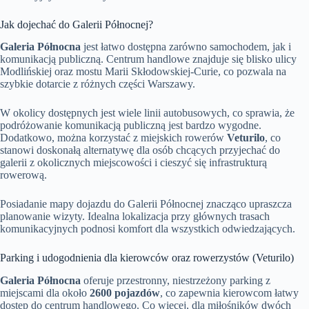
Jak dojechać do Galerii Północnej?
Galeria Północna
jest łatwo dostępna zarówno samochodem, jak i
komunikacją publiczną. Centrum handlowe znajduje się blisko ulicy
Modlińskiej oraz mostu Marii Skłodowskiej-Curie, co pozwala na
szybkie dotarcie z różnych części Warszawy.
W okolicy dostępnych jest wiele linii autobusowych, co sprawia, że
podróżowanie komunikacją publiczną jest bardzo wygodne.
Dodatkowo, można korzystać z miejskich rowerów
Veturilo
, co
stanowi doskonałą alternatywę dla osób chcących przyjechać do
galerii z okolicznych miejscowości i cieszyć się infrastrukturą
rowerową.
Posiadanie mapy dojazdu do Galerii Północnej znacząco upraszcza
planowanie wizyty. Idealna lokalizacja przy głównych trasach
komunikacyjnych podnosi komfort dla wszystkich odwiedzających.
Parking i udogodnienia dla kierowców oraz rowerzystów (Veturilo)
Galeria Północna
oferuje przestronny, niestrzeżony parking z
miejscami dla około
2600 pojazdów
, co zapewnia kierowcom łatwy
dostęp do centrum handlowego. Co więcej, dla miłośników dwóch