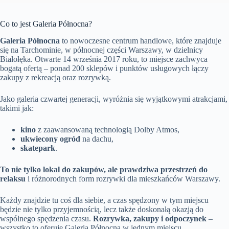
Co to jest Galeria Północna?
Galeria Północna
to nowoczesne centrum handlowe, które znajduje
się na Tarchominie, w północnej części Warszawy, w dzielnicy
Białołęka. Otwarte 14 września 2017 roku, to miejsce zachwyca
bogatą ofertą – ponad 200 sklepów i punktów usługowych łączy
zakupy z rekreacją oraz rozrywką.
Jako galeria czwartej generacji, wyróżnia się wyjątkowymi atrakcjami,
takimi jak:
kino
z zaawansowaną technologią Dolby Atmos,
ukwiecony ogród
na dachu,
skatepark
.
To nie tylko lokal do zakupów, ale prawdziwa przestrzeń do
relaksu
i różnorodnych form rozrywki dla mieszkańców Warszawy.
Każdy znajdzie tu coś dla siebie, a czas spędzony w tym miejscu
będzie nie tylko przyjemnością, lecz także doskonałą okazją do
wspólnego spędzenia czasu.
Rozrywka, zakupy i odpoczynek
–
wszystko to oferuje Galeria Północna w jednym miejscu.