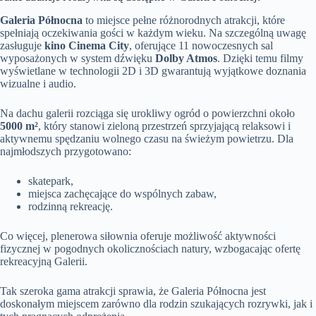
Galeria Północna
to miejsce pełne różnorodnych atrakcji, które
spełniają oczekiwania gości w każdym wieku. Na szczególną uwagę
zasługuje
kino Cinema City
, oferujące 11 nowoczesnych sal
wyposażonych w system dźwięku
Dolby Atmos
. Dzięki temu filmy
wyświetlane w technologii 2D i 3D gwarantują wyjątkowe doznania
wizualne i audio.
Na dachu galerii rozciąga się urokliwy ogród o powierzchni około
5000 m²
, który stanowi zieloną przestrzeń sprzyjającą relaksowi i
aktywnemu spędzaniu wolnego czasu na świeżym powietrzu. Dla
najmłodszych przygotowano:
skatepark,
miejsca zachęcające do wspólnych zabaw,
rodzinną rekreację.
Co więcej, plenerowa siłownia oferuje możliwość aktywności
fizycznej w pogodnych okolicznościach natury, wzbogacając ofertę
rekreacyjną Galerii.
Tak szeroka gama atrakcji sprawia, że Galeria Północna jest
doskonałym miejscem zarówno dla rodzin szukających rozrywki, jak i