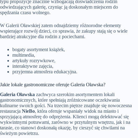
typu propozycje znacznie wzbogacają doświadczenia rodzin
odwiedzających galerię, czyniąc ją doskonałym miejscem do
spędzania czasu wolnego.
W Galerii Oławskiej zatem odnajdziemy różnorodne elementy
wspierające rozwój dzieci, co sprawia, że zakupy stają się o wiele
bardziej atrakcyjne dla rodzin z pociechami.
bogaty asortyment książek,
multimedia,
artykuły rozrywkowe,
interaktywne zajęcia,
przyjemna atmosfera edukacyjna.
Jakie lokale gastronomiczne oferuje Galeria Oławska?
Galeria Oławska
zachwyca szerokim asortymentem lokali
gastronomicznych, które spełniają zróżnicowane oczekiwania
kulinarne swoich gości. Na trzecim piętrze znajduje się nowoczesna
restauracja
NieBo
, która oferuje wspaniały widok na miasto i
sprzyjającą atmosferę do odprężenia. Klienci mogą delektować się
wykwintnymi potrawami, zarówno w przytulnym wnętrzu, jak i na
tarasie, co stanowi doskonałą okazję, by cieszyć się chwilami na
świeżym powietrzu.