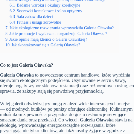
6.1
Badanie wzroku i okulary korekcyjne
6.2
Soczewki kontaktowe i salon optyczny
6.3
Sala zabaw dla dzieci
6.4
Fitness i usługi zdrowotne
7
Jakie ekologiczne rozwiązania wprowadziła Galeria Oławska?
8
Jakie promocje i wydarzenia organizuje Galeria Oławska?
9
Jakie opinie mają klienci o Galerii Oławskiej?
10
Jak skontaktować się z Galerią Oławską?
Co to jest Galeria Oławska?
Galeria Oławska
to nowoczesne centrum handlowe, które wyróżnia
się swoim ekologicznym podejściem. Usytuowane w sercu Oławy,
oferuje bogaty wybór sklepów, restauracji oraz różnorodnych usług, co
sprawia, że zakupy stają się prawdziwą przyjemnością.
W tej galerii odwiedzający mogą znaleźć wiele interesujących miejsc
— od modnych butików po punkty oferujące elektronikę. Kulinarnym
miłośnikom z pewnością przypadną do gustu restauracje serwujące
smaczne dania oraz przekąski. Co więcej,
Galeria Oławska
stawia na
ekologię, wprowadzając energooszczędne rozwiązania, które
przyciągają nie tylko klientów, ale także osoby żyjące w zgodzie z