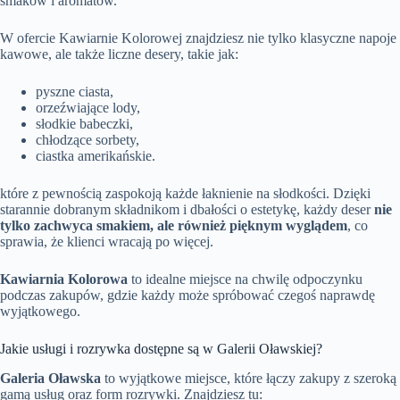
smaków i aromatów.
W ofercie Kawiarnie Kolorowej znajdziesz nie tylko klasyczne napoje
kawowe, ale także liczne desery, takie jak:
pyszne ciasta,
orzeźwiające lody,
słodkie babeczki,
chłodzące sorbety,
ciastka amerikańskie.
które z pewnością zaspokoją każde łaknienie na słodkości. Dzięki
starannie dobranym składnikom i dbałości o estetykę, każdy deser
nie
tylko zachwyca smakiem, ale również pięknym wyglądem
, co
sprawia, że klienci wracają po więcej.
Kawiarnia Kolorowa
to idealne miejsce na chwilę odpoczynku
podczas zakupów, gdzie każdy może spróbować czegoś naprawdę
wyjątkowego.
Jakie usługi i rozrywka dostępne są w Galerii Oławskiej?
Galeria Oławska
to wyjątkowe miejsce, które łączy zakupy z szeroką
gamą usług oraz form rozrywki. Znajdziesz tu: