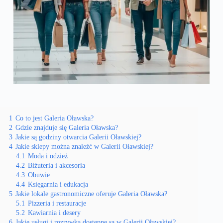
1
Co to jest Galeria Oławska?
2
Gdzie znajduje się Galeria Oławska?
3
Jakie są godziny otwarcia Galerii Oławskiej?
4
Jakie sklepy można znaleźć w Galerii Oławskiej?
4.1
Moda i odzież
4.2
Biżuteria i akcesoria
4.3
Obuwie
4.4
Księgarnia i edukacja
5
Jakie lokale gastronomiczne oferuje Galeria Oławska?
5.1
Pizzeria i restauracje
5.2
Kawiarnia i desery
6
Jakie usługi i rozrywka dostępne są w Galerii Oławskiej?