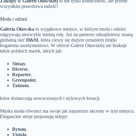
Zakupy w Galerii Oławskiej
to nie tylko konieczność, ale przede
wszystkim prawdziwa radość!
Moda i odzież
Galeria Oławska
to wyjątkowe miejsce, w którym moda i odzież
odgrywają niezwykle istotną rolę. Już na parterze odnajdziemy znaną
globalną sieć
H&M
, która cieszy się dużym uznaniem dzięki
bogatemu asortymentowi. W ofercie Galerii Oławskiej nie brakuje
także polskich marek, takich jak:
Sinsay
,
Diverse
,
Reporter
,
Greenpoint
,
Tatuum
.
które dostarczają nowoczesnych i stylowych kreacji.
Męska moda również ma swoje jak najszersze akcenty w tym miejscu.
Eleganckie stroje proponują sklepy:
Bytom
,
Vistula
,