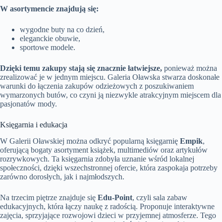
W asortymencie znajdują się:
wygodne buty na co dzień,
eleganckie obuwie,
sportowe modele.
Dzięki temu zakupy stają się znacznie łatwiejsze,
ponieważ można
zrealizować je w jednym miejscu. Galeria Oławska stwarza doskonałe
warunki do łączenia zakupów odzieżowych z poszukiwaniem
wymarzonych butów, co czyni ją niezwykle atrakcyjnym miejscem dla
pasjonatów mody.
Księgarnia i edukacja
W Galerii Oławskiej można odkryć popularną księgarnię
Empik
,
oferującą bogaty asortyment książek, multimediów oraz artykułów
rozrywkowych. Ta księgarnia zdobyła uznanie wśród lokalnej
społeczności, dzięki wszechstronnej ofercie, która zaspokaja potrzeby
zarówno dorosłych, jak i najmłodszych.
Na trzecim piętrze znajduje się
Edu-Point
, czyli sala zabaw
edukacyjnych, która łączy naukę z radością. Proponuje interaktywne
zajęcia, sprzyjające rozwojowi dzieci w przyjemnej atmosferze. Tego