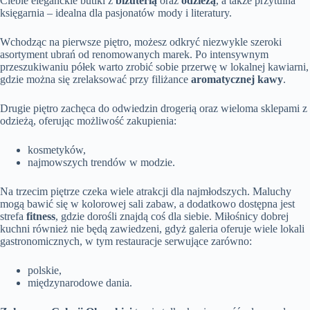
Ciebie eleganckie butiki z
biżuterią
oraz
odzieżą
, a także przytulna
księgarnia – idealna dla pasjonatów mody i literatury.
Wchodząc na pierwsze piętro, możesz odkryć niezwykle szeroki
asortyment ubrań od renomowanych marek. Po intensywnym
przeszukiwaniu półek warto zrobić sobie przerwę w lokalnej kawiarni,
gdzie można się zrelaksować przy filiżance
aromatycznej kawy
.
Drugie piętro zachęca do odwiedzin drogerią oraz wieloma sklepami z
odzieżą, oferując możliwość zakupienia:
kosmetyków,
najmowszych trendów w modzie.
Na trzecim piętrze czeka wiele atrakcji dla najmłodszych. Maluchy
mogą bawić się w kolorowej sali zabaw, a dodatkowo dostępna jest
strefa
fitness
, gdzie dorośli znajdą coś dla siebie. Miłośnicy dobrej
kuchni również nie będą zawiedzeni, gdyż galeria oferuje wiele lokali
gastronomicznych, w tym restauracje serwujące zarówno:
polskie,
międzynarodowe dania.