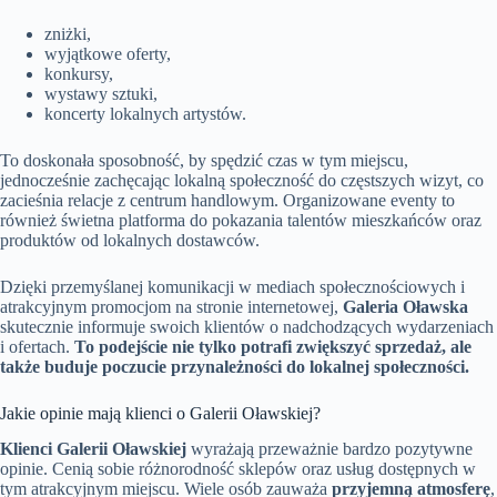
zniżki,
wyjątkowe oferty,
konkursy,
wystawy sztuki,
koncerty lokalnych artystów.
To doskonała sposobność, by spędzić czas w tym miejscu,
jednocześnie zachęcając lokalną społeczność do częstszych wizyt, co
zacieśnia relacje z centrum handlowym. Organizowane eventy to
również świetna platforma do pokazania talentów mieszkańców oraz
produktów od lokalnych dostawców.
Dzięki przemyślanej komunikacji w mediach społecznościowych i
atrakcyjnym promocjom na stronie internetowej,
Galeria Oławska
skutecznie informuje swoich klientów o nadchodzących wydarzeniach
i ofertach.
To podejście nie tylko potrafi zwiększyć sprzedaż, ale
także buduje poczucie przynależności do lokalnej społeczności.
Jakie opinie mają klienci o Galerii Oławskiej?
Klienci Galerii Oławskiej
wyrażają przeważnie bardzo pozytywne
opinie. Cenią sobie różnorodność sklepów oraz usług dostępnych w
tym atrakcyjnym miejscu. Wiele osób zauważa
przyjemną atmosferę
,