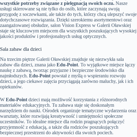
wszystkie potrzeby związane z pielęgnacją swoich oczu.
Nasze
usługi skierowane są nie tylko do osób, które zaczynają swoją
przygodę z soczewkami, ale także do tych, którzy chcą ulepszyć swoje
dotychczasowe rozwiązania. Dzięki szerokiemu asortymentowi oraz
zaangażowanej obsłudze, salon Vision Express w Galerii Oławskiej
staje się kluczowym miejscem dla wszystkich poszukujących wysokiej
jakości produktów i profesjonalnych usług optycznych.
Sala zabaw dla dzieci
Na trzecim piętrze Galerii Oławskiej znajduje się niezwykła sala
zabaw dla dzieci, znana jako
Edu-Point
. To wyjątkowe miejsce łączy
naukę z zabawą, tworząc przyjazne i bezpieczne środowisko dla
najmłodszych.
Edu-Point
powstał z myślą o wspieraniu rozwoju
dzieci, a jego ciekawe zajęcia przyciągają zarówno maluchy, jak i ich
opiekunów.
W
Edu-Point
dzieci mają możliwość korzystania z różnorodnych
materiałów edukacyjnych. Tu zabawa staje się doskonałym
narzędziem do nauki. Ośrodek organizuje tematyczne wydarzenia oraz
warsztaty, które rozwijają kreatywność i umiejętności społeczne
uczestników. To idealne miejsce dla rodzin pragnących połączyć
przyjemność z edukacją, a także dla rodziców poszukujących
bezpiecznej przestrzeni do aktywności dla swoich pociech.