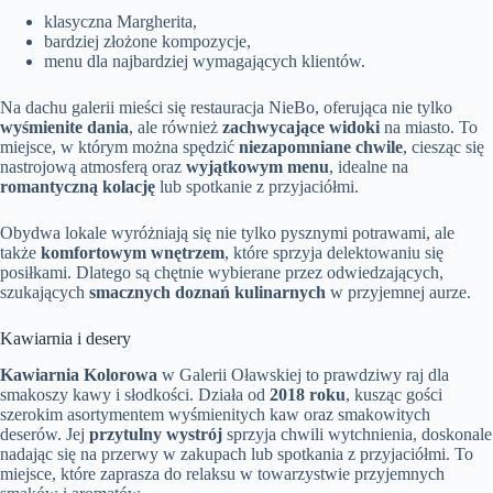
klasyczna Margherita,
bardziej złożone kompozycje,
menu dla najbardziej wymagających klientów.
Na dachu galerii mieści się restauracja NieBo, oferująca nie tylko
wyśmienite dania
, ale również
zachwycające widoki
na miasto. To
miejsce, w którym można spędzić
niezapomniane chwile
, ciesząc się
nastrojową atmosferą oraz
wyjątkowym menu
, idealne na
romantyczną kolację
lub spotkanie z przyjaciółmi.
Obydwa lokale wyróżniają się nie tylko pysznymi potrawami, ale
także
komfortowym wnętrzem
, które sprzyja delektowaniu się
posiłkami. Dlatego są chętnie wybierane przez odwiedzających,
szukających
smacznych doznań kulinarnych
w przyjemnej aurze.
Kawiarnia i desery
Kawiarnia Kolorowa
w Galerii Oławskiej to prawdziwy raj dla
smakoszy kawy i słodkości. Działa od
2018 roku
, kusząc gości
szerokim asortymentem wyśmienitych kaw oraz smakowitych
deserów. Jej
przytulny wystrój
sprzyja chwili wytchnienia, doskonale
nadając się na przerwy w zakupach lub spotkania z przyjaciółmi. To
miejsce, które zaprasza do relaksu w towarzystwie przyjemnych