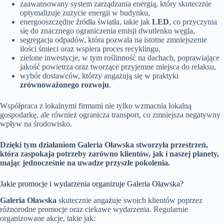
zaawansowany system zarządzania energią, który skutecznie
optymalizuje zużycie energii w budynku,
energooszczędne źródła światła, takie jak
LED
, co przyczynia
się do znacznego ograniczenia emisji dwutlenku węgla,
segregacja odpadów, która pozwala na istotne zmniejszenie
ilości śmieci oraz wspiera proces recyklingu,
zielone inwestycje, w tym roślinność na dachach, poprawiające
jakość powietrza oraz tworzące przyjemne miejsca do relaksu,
wybór dostawców, którzy angażują się w praktyki
zrównoważonego rozwoju
.
Współpraca z lokalnymi firmami nie tylko wzmacnia lokalną
gospodarkę, ale również ogranicza transport, co zmniejsza negatywny
wpływ na środowisko.
Dzięki tym działaniom Galeria Oławska stworzyła przestrzeń,
która zaspokaja potrzeby zarówno klientów, jak i naszej planety,
mając jednocześnie na uwadze przyszłe pokolenia.
Jakie promocje i wydarzenia organizuje Galeria Oławska?
Galeria Oławska
skutecznie angażuje swoich klientów poprzez
różnorodne promocje oraz ciekawe wydarzenia. Regularnie
organizowane akcje, takie jak: