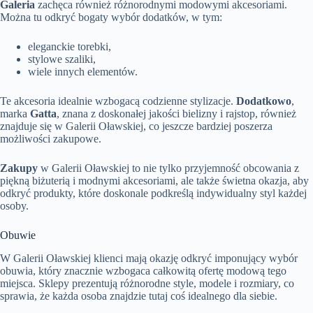
Galeria
zachęca również różnorodnymi modowymi akcesoriami.
Można tu odkryć bogaty wybór dodatków, w tym:
eleganckie torebki,
stylowe szaliki,
wiele innych elementów.
Te akcesoria idealnie wzbogacą codzienne stylizacje.
Dodatkowo
,
marka
Gatta
, znana z doskonałej jakości bielizny i rajstop, również
znajduje się w Galerii Oławskiej, co jeszcze bardziej poszerza
możliwości zakupowe.
Zakupy
w Galerii Oławskiej to nie tylko przyjemność obcowania z
piękną biżuterią i modnymi akcesoriami, ale także świetna okazja, aby
odkryć produkty, które doskonale podkreślą indywidualny styl każdej
osoby.
Obuwie
W Galerii Oławskiej klienci mają okazję odkryć imponujący wybór
obuwia, który znacznie wzbogaca całkowitą ofertę modową tego
miejsca. Sklepy prezentują różnorodne style, modele i rozmiary, co
sprawia, że każda osoba znajdzie tutaj coś idealnego dla siebie.