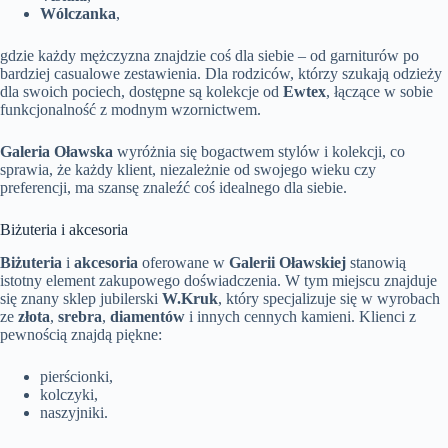
Wólczanka
,
gdzie każdy mężczyzna znajdzie coś dla siebie – od garniturów po
bardziej casualowe zestawienia. Dla rodziców, którzy szukają odzieży
dla swoich pociech, dostępne są kolekcje od
Ewtex
, łączące w sobie
funkcjonalność z modnym wzornictwem.
Galeria Oławska
wyróżnia się bogactwem stylów i kolekcji, co
sprawia, że każdy klient, niezależnie od swojego wieku czy
preferencji, ma szansę znaleźć coś idealnego dla siebie.
Biżuteria i akcesoria
Biżuteria
i
akcesoria
oferowane w
Galerii Oławskiej
stanowią
istotny element zakupowego doświadczenia. W tym miejscu znajduje
się znany sklep jubilerski
W.Kruk
, który specjalizuje się w wyrobach
ze
złota
,
srebra
,
diamentów
i innych cennych kamieni. Klienci z
pewnością znajdą piękne:
pierścionki,
kolczyki,
naszyjniki.