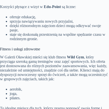
Korzyści płynące z wizyt w
Edu-Point
są liczne:
oferuje edukację,
sprzyja nawiązywaniu nowych przyjaźni,
dzięki różnorodnym zajęciom dzieci mogą odkrywać swoje
pasje,
staje się doskonałą przestrzenią na wspólne spędzanie czasu w
rodzinnym gronie.
Fitness i usługi zdrowotne
W Galerii Oławskiej mieści się klub fitness
Wild Gym
, który
przyciąga szeroką gamą treningów oraz zajęć sportowych. Ich oferta
jest dostosowana do różnych poziomów zaawansowania, więc każdy,
niezależnie od umiejętności, znajdzie coś dla siebie. Klienci mają do
dyspozycji nowoczesny sprzęt do ćwiczeń, a także mogą uczestniczyć
w grupowych zajęciach, takich jak:
aerobik,
joga,
pilates.
To idealne miejsce dla tych, którzy pragną poprawić swoją formę i