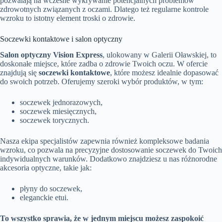
pozwalają na wczesne wykrywanie potencjalnych problemów
zdrowotnych związanych z oczami. Dlatego też regularne kontrole
wzroku to istotny element troski o zdrowie.
Soczewki kontaktowe i salon optyczny
Salon optyczny Vision Express
, ulokowany w Galerii Oławskiej, to
doskonałe miejsce, które zadba o zdrowie Twoich oczu. W ofercie
znajdują się
soczewki kontaktowe
, które możesz idealnie dopasować
do swoich potrzeb. Oferujemy szeroki wybór produktów, w tym:
soczewek jednorazowych,
soczewek miesięcznych,
soczewek torycznych.
Nasza ekipa specjalistów zapewnia również kompleksowe badania
wzroku, co pozwala na precyzyjne dostosowanie soczewek do Twoich
indywidualnych warunków. Dodatkowo znajdziesz u nas różnorodne
akcesoria optyczne, takie jak:
płyny do soczewek,
eleganckie etui.
To wszystko sprawia, że w jednym miejscu możesz zaspokoić