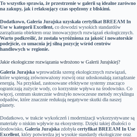
To wszystko sprawia, że przestrzenie w galerii są idealne zarówno
na zakupy, jak i relaksujący czas spędzony z bliskimi.
Dodatkowo, Galeria Jurajska uzyskała certyfikat BREEAM In
Use w kategorii Excellent,
co dowodzi wysokich standardów
zarządzania obiektem oraz innowacyjnych rozwiązań ekologicznych.
Warto podkreślić, że została wyróżniona za jakość i nowatorskie
podejście, co umacnia jej silną pozycję wśród centrów
handlowych w regionie.
Jakie ekologiczne rozwiązania wdrożono w Galerii Jurajskiej?
Galeria Jurajska
wprowadziła szereg ekologicznych rozwiązań,
które wspierają zrównoważony rozwój oraz udoskonalają zarządzanie
energią. Na przykład, zastosowane efektywne systemy znacząco
ograniczają zużycie wody, co korzystnie wpływa na środowisko. Co
więcej, centrum skutecznie wdrożyło nowoczesne metody recyklingu
odpadów, które znacznie redukują negatywne skutki dla naszej
planety.
Dodatkowo, w trakcie wykończeń i modernizacji wykorzystywane są
materiały o niskim wpływie na ekosystemy. Dzięki takiej dbałości o
środowisko,
Galeria Jurajska
zdobyła
certyfikat BREEAM In Use
Excellent
, który potwierdza jej wysokie standardy ekologiczne oraz