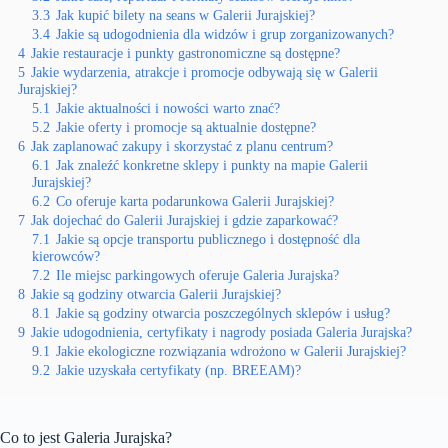
3.3
Jak kupić bilety na seans w Galerii Jurajskiej?
3.4
Jakie są udogodnienia dla widzów i grup zorganizowanych?
4
Jakie restauracje i punkty gastronomiczne są dostępne?
5
Jakie wydarzenia, atrakcje i promocje odbywają się w Galerii
Jurajskiej?
5.1
Jakie aktualności i nowości warto znać?
5.2
Jakie oferty i promocje są aktualnie dostępne?
6
Jak zaplanować zakupy i skorzystać z planu centrum?
6.1
Jak znaleźć konkretne sklepy i punkty na mapie Galerii
Jurajskiej?
6.2
Co oferuje karta podarunkowa Galerii Jurajskiej?
7
Jak dojechać do Galerii Jurajskiej i gdzie zaparkować?
7.1
Jakie są opcje transportu publicznego i dostępność dla
kierowców?
7.2
Ile miejsc parkingowych oferuje Galeria Jurajska?
8
Jakie są godziny otwarcia Galerii Jurajskiej?
8.1
Jakie są godziny otwarcia poszczególnych sklepów i usług?
9
Jakie udogodnienia, certyfikaty i nagrody posiada Galeria Jurajska?
9.1
Jakie ekologiczne rozwiązania wdrożono w Galerii Jurajskiej?
9.2
Jakie uzyskała certyfikaty (np. BREEAM)?
Co to jest Galeria Jurajska?