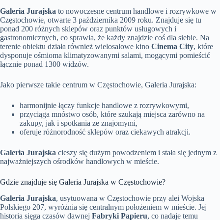
Galeria Jurajska
to nowoczesne centrum handlowe i rozrywkowe w
Częstochowie, otwarte 3 października 2009 roku. Znajduje się tu
ponad 200 różnych sklepów oraz punktów usługowych i
gastronomicznych, co sprawia, że każdy znajdzie coś dla siebie. Na
terenie obiektu działa również wielosalowe kino
Cinema City
, które
dysponuje ośmioma klimatyzowanymi salami, mogącymi pomieścić
łącznie ponad 1300 widzów.
Jako pierwsze takie centrum w Częstochowie, Galeria Jurajska:
harmonijnie łączy funkcje handlowe z rozrywkowymi,
przyciąga mnóstwo osób, które szukają miejsca zarówno na
zakupy, jak i spotkania ze znajomymi,
oferuje różnorodność sklepów oraz ciekawych atrakcji.
Galeria Jurajska
cieszy się dużym powodzeniem i stała się jednym z
najważniejszych ośrodków handlowych w mieście.
Gdzie znajduje się Galeria Jurajska w Częstochowie?
Galeria Jurajska
, usytuowana w Częstochowie przy alei Wojska
Polskiego 207, wyróżnia się centralnym położeniem w mieście. Jej
historia sięga czasów dawnej
Fabryki Papieru
, co nadaje temu