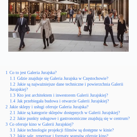
1
Co to jest Galeria Jurajska?
1.1
Gdzie znajduje się Galeria Jurajska w Częstochowie?
1.2
Jakie są najważniejsze dane techniczne i powierzchnia Galerii
Jurajskiej?
1.3
Kto jest architektem i inwestorem Galerii Jurajskiej?
1.4
Jak przebiegała budowa i otwarcie Galerii Jurajskiej?
2
Jakie sklepy i usługi oferuje Galeria Jurajska?
2.1
Jakie są kategorie sklepów dostępnych w Galerii Jurajskiej?
2.2
Jakie punkty usługowe i gastronomiczne znajdują się w centrum?
3
Co oferuje kino w Galerii Jurajskiej?
3.1
Jakie technologie projekcji filmów są dostępne w kinie?
3.2
Jakie sale, repertuar i formaty seansów oferuje kino?