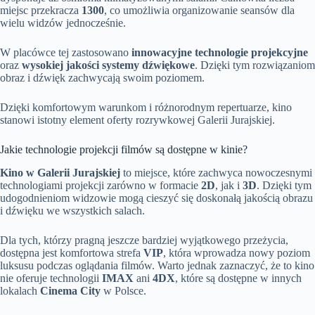
miejsc przekracza
1300
, co umożliwia organizowanie seansów dla
wielu widzów jednocześnie.
W placówce tej zastosowano
innowacyjne technologie projekcyjne
oraz
wysokiej jakości systemy dźwiękowe
. Dzięki tym rozwiązaniom
obraz i dźwięk zachwycają swoim poziomem.
Dzięki komfortowym warunkom i różnorodnym repertuarze, kino
stanowi istotny element oferty rozrywkowej Galerii Jurajskiej.
Jakie technologie projekcji filmów są dostępne w kinie?
Kino w Galerii Jurajskiej
to miejsce, które zachwyca nowoczesnymi
technologiami projekcji zarówno w formacie
2D
, jak i
3D
. Dzięki tym
udogodnieniom widzowie mogą cieszyć się doskonałą jakością obrazu
i dźwięku we wszystkich salach.
Dla tych, którzy pragną jeszcze bardziej wyjątkowego przeżycia,
dostępna jest komfortowa strefa
VIP
, która wprowadza nowy poziom
luksusu podczas oglądania filmów. Warto jednak zaznaczyć, że to kino
nie oferuje technologii
IMAX
ani
4DX
, które są dostępne w innych
lokalach
Cinema City
w Polsce.