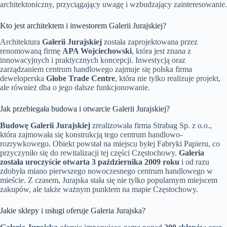
architektoniczny, przyciągający uwagę i wzbudzający zainteresowanie.
Kto jest architektem i inwestorem Galerii Jurajskiej?
Architektura
Galerii Jurajskiej
została zaprojektowana przez
renomowaną firmę
APA Wojciechowski
, która jest znana z
innowacyjnych i praktycznych koncepcji. Inwestycją oraz
zarządzaniem centrum handlowego zajmuje się polska firma
deweloperska
Globe Trade Centre
, która nie tylko realizuje projekt,
ale również dba o jego dalsze funkcjonowanie.
Jak przebiegała budowa i otwarcie Galerii Jurajskiej?
Budowę Galerii Jurajskiej
zrealizowała firma Strabag Sp. z o.o.,
która zajmowała się konstrukcją tego centrum handlowo-
rozrywkowego. Obiekt powstał na miejscu byłej Fabryki Papieru, co
przyczyniło się do rewitalizacji tej części Częstochowy.
Galeria
została uroczyście otwarta 3 października 2009 roku
i od razu
zdobyła miano pierwszego nowoczesnego centrum handlowego w
mieście. Z czasem, Jurajska stała się nie tylko popularnym miejscem
zakupów, ale także ważnym punktem na mapie Częstochowy.
Jakie sklepy i usługi oferuje Galeria Jurajska?