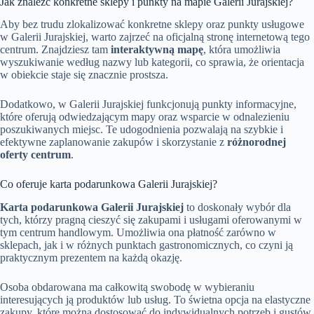
Jak znaleźć konkretne sklepy i punkty na mapie Galerii Jurajskiej?
Aby bez trudu zlokalizować konkretne sklepy oraz punkty usługowe
w Galerii Jurajskiej, warto zajrzeć na oficjalną stronę internetową tego
centrum. Znajdziesz tam
interaktywną mapę
, która umożliwia
wyszukiwanie według nazwy lub kategorii, co sprawia, że orientacja
w obiekcie staje się znacznie prostsza.
Dodatkowo, w Galerii Jurajskiej funkcjonują punkty informacyjne,
które oferują odwiedzającym mapy oraz wsparcie w odnalezieniu
poszukiwanych miejsc. Te udogodnienia pozwalają na szybkie i
efektywne zaplanowanie zakupów i skorzystanie z
różnorodnej
oferty centrum
.
Co oferuje karta podarunkowa Galerii Jurajskiej?
Karta podarunkowa Galerii Jurajskiej
to doskonały wybór dla
tych, którzy pragną cieszyć się zakupami i usługami oferowanymi w
tym centrum handlowym. Umożliwia ona płatność zarówno w
sklepach, jak i w różnych punktach gastronomicznych, co czyni ją
praktycznym prezentem na każdą okazję.
Osoba obdarowana ma całkowitą swobodę w wybieraniu
interesujących ją produktów lub usług. To świetna opcja na elastyczne
zakupy, które można dostosować do indywidualnych potrzeb i gustów.