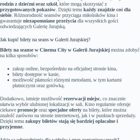
rodzin z dziećmi oraz szkół
, które mogą skorzystać z
przygotowanych pokazów
. Dzięki temu
każdy znajdzie coś dla
siebie
. Różnorodność seansów przyciąga miłośników kina i
gwarantuje
niezapomniane przeżycia
dla wszystkich gości
odwiedzających Galerię Jurajską.
Jak kupić bilety na seans w Galerii Jurajskiej?
Bilety na seanse w Cinema City w Galerii Jurajskiej
można zdobyć
na kilka sposobów:
zakup online, bezpośrednio na oficjalnej stronie kina,
bilety dostępne w kasie,
możliwość płatności różnymi metodami, w tym kartami
płatniczymi oraz gotówką.
Dodatkowo, istnieje możliwość
rezerwacji miejsc
, co znacznie
ułatwia wybór ulubionej lokalizacji w sali. Kino regularnie oferuje
ciekawe
promocje
oraz
specjalne oferty
na bilety, które można
znaleźć zarówno na stronie internetowej, jak i w punktach sprzedaży.
Dzięki temu
zakupy biletów stają się bardziej opłacalne i
przyjemne
.
Jakie są udogodnienia dla widzów i grup zorganizowanych?