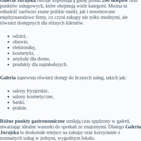
Galeria Jurajska
oferuje imponującą gamę ponad
200 sklepów
oraz
punktów usługowych, które obejmują wiele kategorii. Można tu
odnaleźć zarówno znane polskie marki, jak i renomowane
międzynarodowe firmy, co czyni zakupy nie tylko modnymi, ale
również dostępnych dla różnych klientów.
odzież,
obuwie,
elektronikę,
kosmetyki,
artykuły dla domu,
produkty dla najmłodszych.
Galeria
zapewnia również dostęp do licznych usług, takich jak:
salony fryzjerskie,
salony kosmetyczne,
banki,
pralnie.
Różne punkty gastronomiczne
umilają czas spędzony w galerii,
stwarzając idealne warunki do spotkań ze znajomymi. Dlatego
Galeria
Jurajska
to doskonałe miejsce na zakupy oraz korzystanie z
rozmaitych usług w jednym, wygodnym lokalu.