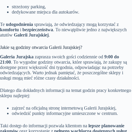
strzeżony parking,
dedykowane miejsca dla autokarów.
Te
udogodnienia
sprawiają, że odwiedzający mogą korzystać z
komfortu
i
bezpieczeństwa
. To niewątpliwie jedno z największych
atutów
Galerii Jurajskiej
.
Jakie są godziny otwarcia Galerii Jurajskiej?
Galeria Jurajska
zaprasza swoich gości codziennie od
9:00 do
21:00
. To wygodne godziny otwarcia, które sprawiają, że zakupy są
dostępne przez większość dni tygodnia, odpowiadając na potrzeby
odwiedzających. Warto jednak pamiętać, że poszczególne sklepy i
usługi mogą mieć różne czasy działalności.
Dlatego dla dokładnych informacji na temat godzin pracy konkretnego
sklepu najlepiej:
zajrzeć na oficjalną stronę internetową Galerii Jurajskiej,
odwiedzić punkty informacyjne umieszczone w centrum.
Taki dostęp do informacji pozwala klientom na
lepsze planowanie
zakupów
oraz korzystanie z
pełnego wachlarza dostępnych usług
.