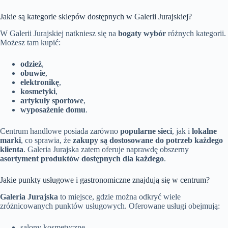
Jakie są kategorie sklepów dostępnych w Galerii Jurajskiej?
W Galerii Jurajskiej natkniesz się na
bogaty wybór
różnych kategorii.
Możesz tam kupić:
odzież
,
obuwie
,
elektronikę
,
kosmetyki
,
artykuły sportowe
,
wyposażenie domu
.
Centrum handlowe posiada zarówno
popularne sieci
, jak i
lokalne
marki
, co sprawia, że
zakupy są dostosowane do potrzeb każdego
klienta
. Galeria Jurajska zatem oferuje naprawdę obszerny
asortyment produktów dostępnych dla każdego
.
Jakie punkty usługowe i gastronomiczne znajdują się w centrum?
Galeria Jurajska
to miejsce, gdzie można odkryć wiele
zróżnicowanych punktów usługowych. Oferowane usługi obejmują:
salony kosmetyczne,