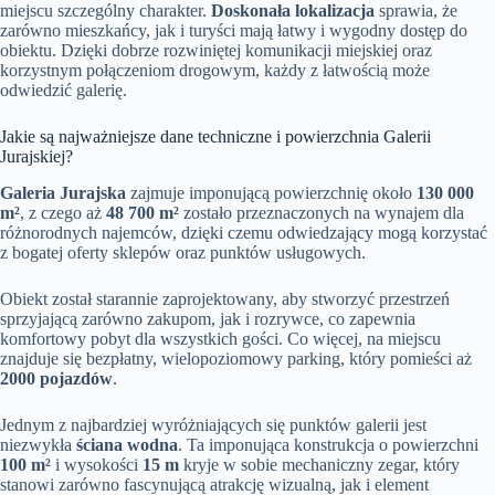
miejscu szczególny charakter.
Doskonała lokalizacja
sprawia, że
zarówno mieszkańcy, jak i turyści mają łatwy i wygodny dostęp do
obiektu. Dzięki dobrze rozwiniętej komunikacji miejskiej oraz
korzystnym połączeniom drogowym, każdy z łatwością może
odwiedzić galerię.
Jakie są najważniejsze dane techniczne i powierzchnia Galerii
Jurajskiej?
Galeria Jurajska
zajmuje imponującą powierzchnię około
130 000
m²
, z czego aż
48 700 m²
zostało przeznaczonych na wynajem dla
różnorodnych najemców, dzięki czemu odwiedzający mogą korzystać
z bogatej oferty sklepów oraz punktów usługowych.
Obiekt został starannie zaprojektowany, aby stworzyć przestrzeń
sprzyjającą zarówno zakupom, jak i rozrywce, co zapewnia
komfortowy pobyt dla wszystkich gości. Co więcej, na miejscu
znajduje się bezpłatny, wielopoziomowy parking, który pomieści aż
2000 pojazdów
.
Jednym z najbardziej wyróżniających się punktów galerii jest
niezwykła
ściana wodna
. Ta imponująca konstrukcja o powierzchni
100 m²
i wysokości
15 m
kryje w sobie mechaniczny zegar, który
stanowi zarówno fascynującą atrakcję wizualną, jak i element