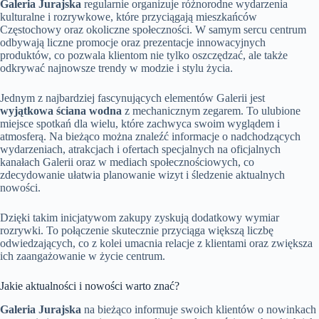
Galeria Jurajska
regularnie organizuje różnorodne wydarzenia
kulturalne i rozrywkowe, które przyciągają mieszkańców
Częstochowy oraz okoliczne społeczności. W samym sercu centrum
odbywają liczne promocje oraz prezentacje innowacyjnych
produktów, co pozwala klientom nie tylko oszczędzać, ale także
odkrywać najnowsze trendy w modzie i stylu życia.
Jednym z najbardziej fascynujących elementów Galerii jest
wyjątkowa ściana wodna
z mechanicznym zegarem. To ulubione
miejsce spotkań dla wielu, które zachwyca swoim wyglądem i
atmosferą. Na bieżąco można znaleźć informacje o nadchodzących
wydarzeniach, atrakcjach i ofertach specjalnych na oficjalnych
kanałach Galerii oraz w mediach społecznościowych, co
zdecydowanie ułatwia planowanie wizyt i śledzenie aktualnych
nowości.
Dzięki takim inicjatywom zakupy zyskują dodatkowy wymiar
rozrywki. To połączenie skutecznie przyciąga większą liczbę
odwiedzających, co z kolei umacnia relacje z klientami oraz zwiększa
ich zaangażowanie w życie centrum.
Jakie aktualności i nowości warto znać?
Galeria Jurajska
na bieżąco informuje swoich klientów o nowinkach