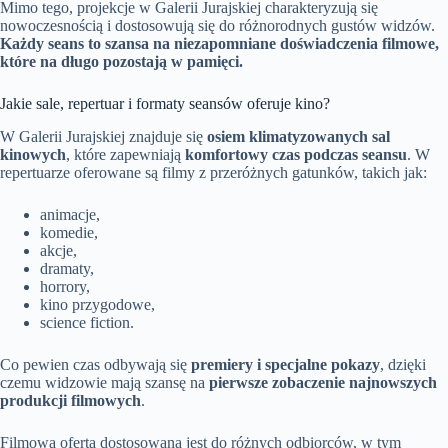
Mimo tego, projekcje w Galerii Jurajskiej charakteryzują się
nowoczesnością i dostosowują się do różnorodnych gustów widzów.
Każdy seans to szansa na niezapomniane doświadczenia filmowe,
które na długo pozostają w pamięci.
Jakie sale, repertuar i formaty seansów oferuje kino?
W Galerii Jurajskiej znajduje się
osiem klimatyzowanych sal
kinowych
, które zapewniają
komfortowy czas podczas seansu
. W
repertuarze oferowane są filmy z przeróżnych gatunków, takich jak:
animacje,
komedie,
akcje,
dramaty,
horrory,
kino przygodowe,
science fiction.
Co pewien czas odbywają się
premiery i specjalne pokazy
, dzięki
czemu widzowie mają szansę na
pierwsze zobaczenie najnowszych
produkcji filmowych
.
Filmowa oferta dostosowana jest do różnych odbiorców, w tym