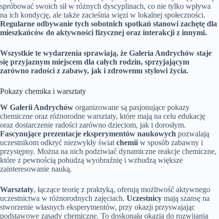
spróbować swoich sił w różnych dyscyplinach, co nie tylko wpływa
na ich kondycję, ale także zacieśnia więzi w lokalnej społeczności.
Regularne odbywanie tych sobotnich spotkań stanowi zachętę dla
mieszkańców do aktywności fizycznej oraz interakcji z innymi.
Wszystkie te wydarzenia sprawiają, że Galeria Andrychów staje
się przyjaznym miejscem dla całych rodzin, sprzyjającym
zarówno radości z zabawy, jak i zdrowemu stylowi życia.
Pokazy chemika i warsztaty
W Galerii Andrychów
organizowane są pasjonujące pokazy
chemiczne oraz różnorodne warsztaty, które mają na celu edukację
oraz dostarczenie radości zarówno dzieciom, jak i dorosłym.
Fascynujące prezentacje eksperymentów naukowych
pozwalają
uczestnikom odkryć niezwykły świat
chemii
w sposób zabawny i
przystępny. Można na nich podziwiać dynamiczne reakcje chemiczne,
które z pewnością pobudzą wyobraźnię i wzbudzą większe
zainteresowanie nauką.
Warsztaty
, łączące teorię z praktyką, oferują możliwość aktywnego
uczestnictwa w różnorodnych zajęciach.
Uczestnicy
mają szansę na
stworzenie własnych eksperymentów, przy okazji przyswajając
podstawowe zasady chemiczne. To doskonała okazja do rozwijania