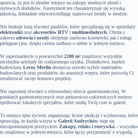
sprawia, że jest to idealne miejsce na zakupy modnych ubrań i
stylowych dodatków. Asortyment ten charakteryzuje się wysoką
jakością, dokładnie odzwierciedlając najnowsze trendy w modzie.
Nie brakuje tutaj również punktów, które specjalizują się w sprzedaży
elektroniki
oraz
akcesoriów RTV
i
multimedialnych
. Oferta z
zakresu
zdrowia i urody
obejmuje zarówno kosmetyki, jak i usługi
pielęgnacyjne, dzięki czemu zadbasz o siebie w jednym miejscu.
W supermarkecie o powierzchni
2200 m²
znajdziesz wszystkie
niezbędne artykuły do codziennego użytku. Dodatkowo, market
budowlany
Leroy Merlin
dostarcza szeroki wybór materiałów
budowlanych oraz produktów do aranżacji wnętrz, które pozwolą Ci
zrealizować swoje domowe projekty.
Nie zapomnij również o różnorodnej ofercie gastronomicznej. W
punktach gastronomicznych oraz piekarniczo-cukierniczych możesz
spróbować lokalnych specjałów, które umilą Twój czas w galerii.
To miejsce tętni życiem, organizując liczne atrakcje i wydarzenia, które
sprawiają, że każda wizyta w
Galerii Andrychów
staje się
niezapomnianym przeżyciem.
Zakupy, relaks i rozrywka
– wszystko
to znajdziesz w jednym miejscu, które łączy przyjemność z wygodą.