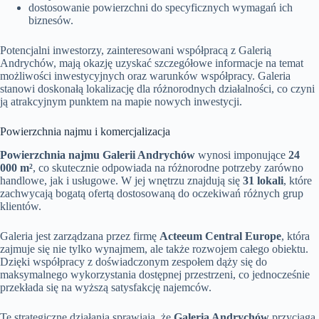
dostosowanie powierzchni do specyficznych wymagań ich
biznesów.
Potencjalni inwestorzy, zainteresowani współpracą z Galerią
Andrychów, mają okazję uzyskać szczegółowe informacje na temat
możliwości inwestycyjnych oraz warunków współpracy. Galeria
stanowi doskonałą lokalizację dla różnorodnych działalności, co czyni
ją atrakcyjnym punktem na mapie nowych inwestycji.
Powierzchnia najmu i komercjalizacja
Powierzchnia najmu Galerii Andrychów
wynosi imponujące
24
000 m²
, co skutecznie odpowiada na różnorodne potrzeby zarówno
handlowe, jak i usługowe. W jej wnętrzu znajdują się
31 lokali
, które
zachwycają bogatą ofertą dostosowaną do oczekiwań różnych grup
klientów.
Galeria jest zarządzana przez firmę
Acteeum Central Europe
, która
zajmuje się nie tylko wynajmem, ale także rozwojem całego obiektu.
Dzięki współpracy z doświadczonym zespołem dąży się do
maksymalnego wykorzystania dostępnej przestrzeni, co jednocześnie
przekłada się na wyższą satysfakcję najemców.
Te strategiczne działania sprawiają, że
Galeria Andrychów
przyciąga