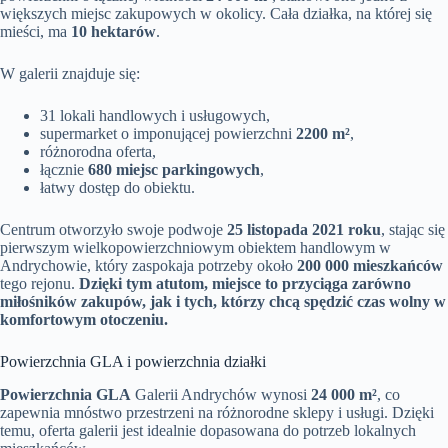
większych miejsc zakupowych w okolicy. Cała działka, na której się
mieści, ma
10 hektarów
.
W galerii znajduje się:
31 lokali handlowych i usługowych,
supermarket o imponującej powierzchni
2200 m²
,
różnorodna oferta,
łącznie
680 miejsc parkingowych
,
łatwy dostęp do obiektu.
Centrum otworzyło swoje podwoje
25 listopada 2021 roku
, stając się
pierwszym wielkopowierzchniowym obiektem handlowym w
Andrychowie, który zaspokaja potrzeby około
200 000 mieszkańców
tego rejonu.
Dzięki tym atutom, miejsce to przyciąga zarówno
miłośników zakupów, jak i tych, którzy chcą spędzić czas wolny w
komfortowym otoczeniu.
Powierzchnia GLA i powierzchnia działki
Powierzchnia GLA
Galerii Andrychów wynosi
24 000 m²
, co
zapewnia mnóstwo przestrzeni na różnorodne sklepy i usługi. Dzięki
temu, oferta galerii jest idealnie dopasowana do potrzeb lokalnych