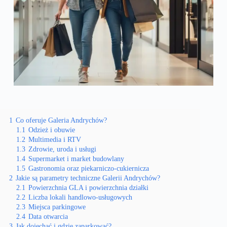
1
Co oferuje Galeria Andrychów?
1.1
Odzież i obuwie
1.2
Multimedia i RTV
1.3
Zdrowie, uroda i usługi
1.4
Supermarket i market budowlany
1.5
Gastronomia oraz piekarniczo-cukiernicza
2
Jakie są parametry techniczne Galerii Andrychów?
2.1
Powierzchnia GLA i powierzchnia działki
2.2
Liczba lokali handlowo-usługowych
2.3
Miejsca parkingowe
2.4
Data otwarcia
3
Jak dojechać i gdzie zaparkować?