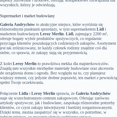
aspekty zdrowotne i urodowe, oferując kompleksowe rozwiązania dla
wszystkich, którzy je odwiedzają.
Supermarket i market budowlany
Galeria Andrychów
to atrakcyjne miejsce, które wyróżnia się
różnorodnymi punktami sprzedaży, w tym supermarketem
Lidl
i
marketem budowlanym
Leroy Merlin
.
Lidl
, zajmujący 2200 m²,
oferuje bogaty wybór produktów spożywczych, co regularnie
przyciąga klientów poszukujących codziennych zakupów. Asortyment
jest tak zróżnicowany, że każdy członek rodziny znajdzie coś dla
siebie, co sprawia, że zakupy stają się przyjemnością.
Z kolei
Leroy Merlin
to prawdziwa mekka dla majsterkowiczów.
Znajdą tam wszystkie niezbędne materiały budowlane oraz akcesoria
do urządzenia domu i ogrodu. Bez względu na to, czy planujesz
większy remont, czy jedynie drobne poprawki, ten market z pewnością
spełni Twoje oczekiwania.
Połączenie
Lidla
i
Leroy Merlin
sprawia, że
Galeria Andrychów
staje się wszechstronnym centrum zakupowym. Oferując zarówno
artykuły spożywcze, jak i budowlane, zaspokaja różnorodne potrzeby
klientów, co czyni zakupy łatwiejszymi i bardziej zorganizowanymi.
Dzięki temu, można zaopatrzyć się w wszystko, co potrzebne, w
jednym miejscu, co znacznie ułatwia codzienne sprawy.