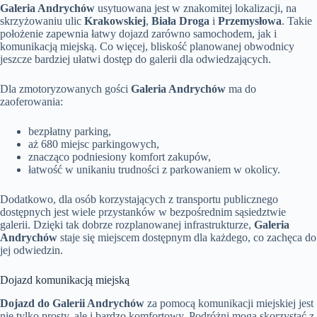
Galeria Andrychów
usytuowana jest w znakomitej lokalizacji, na
skrzyżowaniu ulic
Krakowskiej
,
Biała Droga
i
Przemysłowa
. Takie
położenie zapewnia łatwy dojazd zarówno samochodem, jak i
komunikacją miejską. Co więcej, bliskość planowanej obwodnicy
jeszcze bardziej ułatwi dostęp do galerii dla odwiedzających.
Dla zmotoryzowanych gości
Galeria Andrychów
ma do
zaoferowania:
bezpłatny parking,
aż 680 miejsc parkingowych,
znacząco podniesiony komfort zakupów,
łatwość w unikaniu trudności z parkowaniem w okolicy.
Dodatkowo, dla osób korzystających z transportu publicznego
dostępnych jest wiele przystanków w bezpośrednim sąsiedztwie
galerii. Dzięki tak dobrze rozplanowanej infrastrukturze,
Galeria
Andrychów
staje się miejscem dostępnym dla każdego, co zachęca do
jej odwiedzin.
Dojazd komunikacją miejską
Dojazd do Galerii Andrychów
za pomocą komunikacji miejskiej jest
nie tylko prosty, ale i bardzo komfortowy. Podróżni mogą skorzystać z