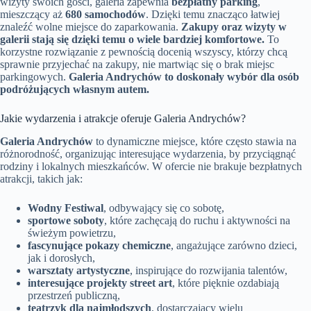
wizyty swoich gości, galeria zapewnia
bezpłatny parking
,
mieszczący aż
680 samochodów
. Dzięki temu znacząco łatwiej
znaleźć wolne miejsce do zaparkowania.
Zakupy oraz wizyty w
galerii stają się dzięki temu o wiele bardziej komfortowe.
To
korzystne rozwiązanie z pewnością docenią wszyscy, którzy chcą
sprawnie przyjechać na zakupy, nie martwiąc się o brak miejsc
parkingowych.
Galeria Andrychów to doskonały wybór dla osób
podróżujących własnym autem.
Jakie wydarzenia i atrakcje oferuje Galeria Andrychów?
Galeria Andrychów
to dynamiczne miejsce, które często stawia na
różnorodność, organizując interesujące wydarzenia, by przyciągnąć
rodziny i lokalnych mieszkańców. W ofercie nie brakuje bezpłatnych
atrakcji, takich jak:
Wodny Festiwal
, odbywający się co sobotę,
sportowe soboty
, które zachęcają do ruchu i aktywności na
świeżym powietrzu,
fascynujące pokazy chemiczne
, angażujące zarówno dzieci,
jak i dorosłych,
warsztaty artystyczne
, inspirujące do rozwijania talentów,
interesujące projekty street art
, które pięknie ozdabiają
przestrzeń publiczną,
teatrzyk dla najmłodszych
, dostarczający wielu