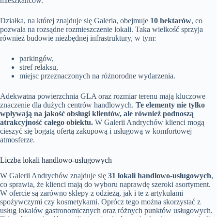
mieszkańców.
Działka, na której znajduje się Galeria, obejmuje
10 hektarów
, co
pozwala na rozsądne rozmieszczenie lokali. Taka wielkość sprzyja
również budowie niezbędnej infrastruktury, w tym:
parkingów,
stref relaksu,
miejsc przeznaczonych na różnorodne wydarzenia.
Adekwatna powierzchnia GLA oraz rozmiar terenu mają kluczowe
znaczenie dla dużych centrów handlowych.
Te elementy nie tylko
wpływają na jakość obsługi klientów, ale również podnoszą
atrakcyjność całego obiektu.
W Galerii Andrychów klienci mogą
cieszyć się bogatą ofertą zakupową i usługową w komfortowej
atmosferze.
Liczba lokali handlowo-usługowych
W Galerii Andrychów znajduje się
31 lokali handlowo-usługowych
,
co sprawia, że klienci mają do wyboru naprawdę szeroki asortyment.
W ofercie są zarówno sklepy z odzieżą, jak i te z artykułami
spożywczymi czy kosmetykami. Oprócz tego można skorzystać z
usług lokalów gastronomicznych oraz różnych punktów usługowych.