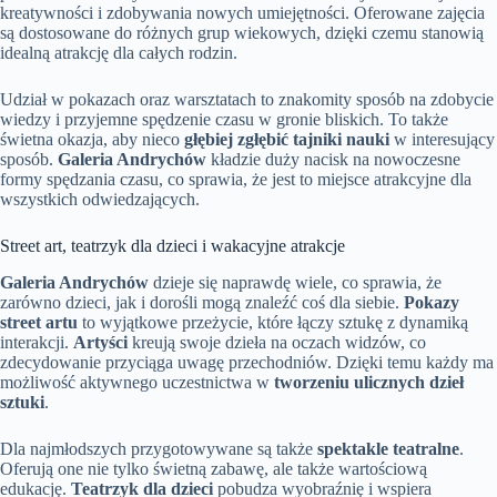
kreatywności i zdobywania nowych umiejętności. Oferowane zajęcia
są dostosowane do różnych grup wiekowych, dzięki czemu stanowią
idealną atrakcję dla całych rodzin.
Udział w pokazach oraz warsztatach to znakomity sposób na zdobycie
wiedzy i przyjemne spędzenie czasu w gronie bliskich. To także
świetna okazja, aby nieco
głębiej zgłębić tajniki nauki
w interesujący
sposób.
Galeria Andrychów
kładzie duży nacisk na nowoczesne
formy spędzania czasu, co sprawia, że jest to miejsce atrakcyjne dla
wszystkich odwiedzających.
Street art, teatrzyk dla dzieci i wakacyjne atrakcje
Galeria Andrychów
dzieje się naprawdę wiele, co sprawia, że
zarówno dzieci, jak i dorośli mogą znaleźć coś dla siebie.
Pokazy
street artu
to wyjątkowe przeżycie, które łączy sztukę z dynamiką
interakcji.
Artyści
kreują swoje dzieła na oczach widzów, co
zdecydowanie przyciąga uwagę przechodniów. Dzięki temu każdy ma
możliwość aktywnego uczestnictwa w
tworzeniu ulicznych dzieł
sztuki
.
Dla najmłodszych przygotowywane są także
spektakle teatralne
.
Oferują one nie tylko świetną zabawę, ale także wartościową
edukację.
Teatrzyk dla dzieci
pobudza wyobraźnię i wspiera