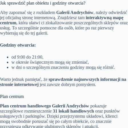
Jak sprawdzić plan obiektu i godziny otwarcia?
Aby zapoznać się z rozkładem
Galerii Andrychów
, należy odwiedzić
jej oficjalną stronę internetową. Znajdziesz tam
interaktywną mapę
centrum
, która ułatwi ci zlokalizowanie poszczególnych sklepów oraz
usług. To szczególnie pomocne dla osób, które po raz pierwszy
wybierają się do tej galerii.
Godziny otwarcia:
od 9:00 do 21:00,
w okresie świątecznym mogą się zmieniać,
w dni o szczególnym znaczeniu godziny mogą się różnić.
Warto jednak pamiętać, że
sprawdzenie najnowszych informacji na
stronie internetowej
jest zawsze dobrym pomysłem.
Plan centrum
Plan centrum handlowego Galerii Andrychów
pokazuje
szczegółowe rozmieszczenie
31 lokali handlowych
oraz punktów
usługowych i parkingów. Dzięki przejrzystemu układowi, klienci
mogą swobodnie poruszać się po całym obiekcie, co znacznie
przyspiesza odkrywanie ulubionych sklepów i atrakcji.