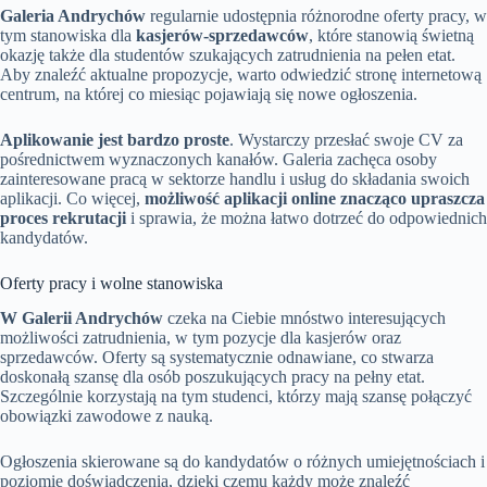
Galeria Andrychów
regularnie udostępnia różnorodne oferty pracy, w
tym stanowiska dla
kasjerów-sprzedawców
, które stanowią świetną
okazję także dla studentów szukających zatrudnienia na pełen etat.
Aby znaleźć aktualne propozycje, warto odwiedzić stronę internetową
centrum, na której co miesiąc pojawiają się nowe ogłoszenia.
Aplikowanie jest bardzo proste
. Wystarczy przesłać swoje CV za
pośrednictwem wyznaczonych kanałów. Galeria zachęca osoby
zainteresowane pracą w sektorze handlu i usług do składania swoich
aplikacji. Co więcej,
możliwość aplikacji online znacząco upraszcza
proces rekrutacji
i sprawia, że można łatwo dotrzeć do odpowiednich
kandydatów.
Oferty pracy i wolne stanowiska
W Galerii Andrychów
czeka na Ciebie mnóstwo interesujących
możliwości zatrudnienia, w tym pozycje dla kasjerów oraz
sprzedawców. Oferty są systematycznie odnawiane, co stwarza
doskonałą szansę dla osób poszukujących pracy na pełny etat.
Szczególnie korzystają na tym studenci, którzy mają szansę połączyć
obowiązki zawodowe z nauką.
Ogłoszenia skierowane są do kandydatów o różnych umiejętnościach i
poziomie doświadczenia, dzięki czemu każdy może znaleźć