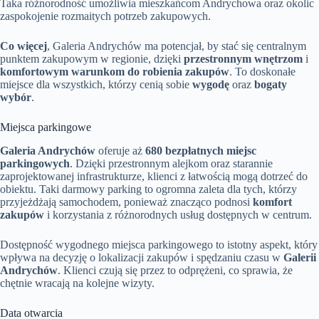
Taka różnorodność umożliwia mieszkańcom Andrychowa oraz okolic
zaspokojenie rozmaitych potrzeb zakupowych.
Co więcej
, Galeria Andrychów ma potencjał, by stać się centralnym
punktem zakupowym w regionie, dzięki
przestronnym wnętrzom
i
komfortowym warunkom do robienia zakupów
. To doskonałe
miejsce dla wszystkich, którzy cenią sobie
wygodę
oraz
bogaty
wybór
.
Miejsca parkingowe
Galeria Andrychów
oferuje aż
680 bezpłatnych miejsc
parkingowych
. Dzięki przestronnym alejkom oraz starannie
zaprojektowanej infrastrukturze, klienci z łatwością mogą dotrzeć do
obiektu. Taki darmowy parking to ogromna zaleta dla tych, którzy
przyjeżdżają samochodem, ponieważ znacząco podnosi
komfort
zakupów
i korzystania z różnorodnych usług dostępnych w centrum.
Dostępność wygodnego miejsca parkingowego to istotny aspekt, który
wpływa na decyzję o lokalizacji zakupów i spędzaniu czasu w
Galerii
Andrychów
. Klienci czują się przez to odprężeni, co sprawia, że
chętnie wracają na kolejne wizyty.
Data otwarcia