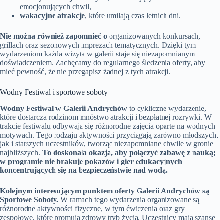
emocjonujących chwil,
wakacyjne atrakcje
, które umilają czas letnich dni.
Nie można również zapomnieć o
organizowanych konkursach,
grillach oraz sezonowych imprezach tematycznych. Dzięki tym
wydarzeniom każda wizyta w galerii staje się niezapomnianym
doświadczeniem. Zachęcamy do regularnego śledzenia oferty, aby
mieć pewność, że nie przegapisz żadnej z tych atrakcji.
Wodny Festiwal i sportowe soboty
Wodny Festiwal w Galerii Andrychów
to cykliczne wydarzenie,
które dostarcza rodzinom mnóstwo atrakcji i bezpłatnej rozrywki. W
trakcie festiwalu odbywają się różnorodne zajęcia oparte na wodnych
motywach. Tego rodzaju aktywności przyciągają zarówno młodszych,
jak i starszych uczestników, tworząc niezapomniane chwile w gronie
najbliższych.
To doskonała okazja, aby połączyć zabawę z nauką;
w programie nie brakuje pokazów i gier edukacyjnych
koncentrujących się na bezpieczeństwie nad wodą.
Kolejnym interesującym punktem oferty Galerii Andrychów są
Sportowe Soboty.
W ramach tego wydarzenia organizowane są
różnorodne aktywności fizyczne, w tym ćwiczenia oraz gry
zespołowe, które promują zdrowy tryb życia. Uczestnicy mają szansę