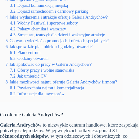
3.1
Dojazd komunikacją miejską
3.2
Dojazd samochodem i darmowy parking
4
Jakie wydarzenia i atrakcje oferuje Galeria Andrychów?
4.1
Wodny Festiwal i sportowe soboty
4.2
Pokazy chemika i warsztaty
4.3
Street art, teatrzyk dla dzieci i wakacyjne atrakcje
5
Co warto wiedzieć o promocjach i ofertach specjalnych?
6
Jak sprawdzić plan obiektu i godziny otwarcia?
6.1
Plan centrum
6.2
Godziny otwarcia
7
Jak aplikować do pracy w Galerii Andrychów?
7.1
Oferty pracy i wolne stanowiska
7.2
Jak umieścić CV
8
Jakie możliwości najmu oferuje Galeria Andrychów firmom?
8.1
Powierzchnia najmu i komercjalizacja
8.2
Informacje dla inwestorów
Co oferuje Galeria Andrychów?
Galeria Andrychów
to niezwykłe centrum handlowe, które zaspokaja
potrzeby całej rodziny. W jej wnętrzach odkryjesz ponad
31
różnorodnych sklepów
, w tym odzieżowych i obuwniczych, co