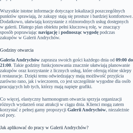
Wszystkie istotne informacje dotyczące lokalizacji poszczególnych
punktów sprawiają, że zakupy stają się prostsze i bardziej komfortowe.
Dodatkowo, ułatwiają korzystanie z różnorodnych usług dostępnych
w galerii. Dlatego plan obiektu pełni kluczową rolę, w znaczący
sposób poprawiając
navigację
i
podnosząc wygodę
podczas
zakupów w Galerii Andrychów.
Godziny otwarcia
Galeria Andrychów
zaprasza swoich gości każdego dnia od
09:00 do
21:00
. Takie godziny funkcjonowania znacznie ułatwiają planowanie
zakupów oraz korzystanie z licznych usług, które oferują różne sklepy
i restauracje. Dzięki temu odwiedzający mają możliwość przyjścia
zarówno rano, jak i wieczorem, co jest szczególnie wygodne dla osób
pracujących lub tych, którzy mają napięte grafiki.
Co więcej, elastyczny harmonogram otwarcia sprzyja organizacji
różnych wydarzeń oraz atrakcji w ciągu dnia. Klienci mogą zatem
korzystać z pełnej gamy propozycji
Galerii Andrychów
, niezależnie
od pory.
Jak aplikować do pracy w Galerii Andrychów?