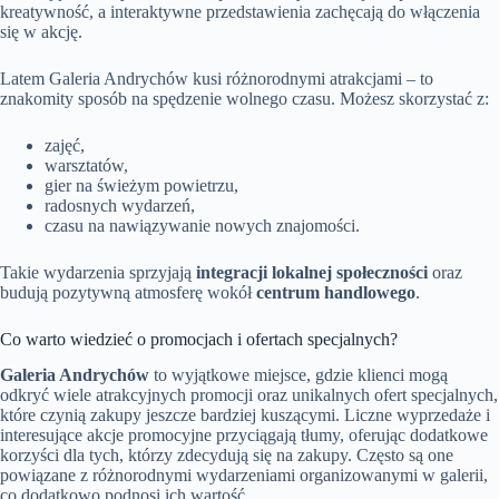
kreatywność, a interaktywne przedstawienia zachęcają do włączenia
się w akcję.
Latem Galeria Andrychów kusi różnorodnymi atrakcjami – to
znakomity sposób na spędzenie wolnego czasu. Możesz skorzystać z:
zajęć,
warsztatów,
gier na świeżym powietrzu,
radosnych wydarzeń,
czasu na nawiązywanie nowych znajomości.
Takie wydarzenia sprzyjają
integracji lokalnej społeczności
oraz
budują pozytywną atmosferę wokół
centrum handlowego
.
Co warto wiedzieć o promocjach i ofertach specjalnych?
Galeria Andrychów
to wyjątkowe miejsce, gdzie klienci mogą
odkryć wiele atrakcyjnych promocji oraz unikalnych ofert specjalnych,
które czynią zakupy jeszcze bardziej kuszącymi. Liczne wyprzedaże i
interesujące akcje promocyjne przyciągają tłumy, oferując dodatkowe
korzyści dla tych, którzy zdecydują się na zakupy. Często są one
powiązane z różnorodnymi wydarzeniami organizowanymi w galerii,
co dodatkowo podnosi ich wartość.