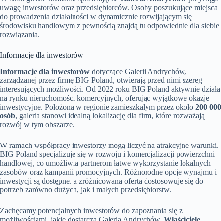
uwagę inwestorów oraz przedsiębiorców. Osoby poszukujące miejsca
do prowadzenia działalności w dynamicznie rozwijającym się
środowisku handlowym z pewnością znajdą tu odpowiednie dla siebie
rozwiązania.
Informacje dla inwestorów
Informacje dla inwestorów
dotyczące Galerii Andrychów,
zarządzanej przez firmę BIG Poland, otwierają przed nimi szereg
interesujących możliwości. Od 2022 roku BIG Poland aktywnie działa
na rynku nieruchomości komercyjnych, oferując wyjątkowe okazje
inwestycyjne. Położona w regionie zamieszkałym przez około
200 000
osób
, galeria stanowi idealną lokalizację dla firm, które rozważają
rozwój w tym obszarze.
W ramach współpracy inwestorzy mogą liczyć na atrakcyjne warunki.
BIG Poland specjalizuje się w rozwoju i komercjalizacji powierzchni
handlowej, co umożliwia partnerom łatwe wykorzystanie lokalnych
zasobów oraz kampanii promocyjnych. Różnorodne opcje wynajmu i
inwestycji są dostępne, a zróżnicowana oferta dostosowuje się do
potrzeb zarówno dużych, jak i małych przedsiębiorstw.
Zachęcamy potencjalnych inwestorów do zapoznania się z
możliwościami, jakie dostarcza Galeria Andrychów.
Właściciele