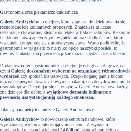
Gastronomia oraz piekarniczo-cukiernicza
Galeria Andrychów
to miejsce, które zaprasza do delektowania się
różnorodnością kulinarnych propozycji. Znajdziesz tu liczne
restauracje i kawiarnie, idealne na relaks w trakcie zakupów. Piekarnie
i cukiernie kuszą apetycznymi wypiekami oraz słodkościami, które
wspaniale komponują się z aromatyczną kawą. Warto podkreślić, że
gastronomia w tej galerii to nie tylko opcje na szybki posiłek; to
również fantastyczna przestrzeń, gdzie można spędzić czas z bliskimi.
Dodatkowo oferta gastronomiczna obejmuje usługi cateringowe, co
czyni
Galerię doskonałym wyborem na organizację różnorodnych
wydarzeń
czy spotkań biznesowych. Dzięki bogatej gamie kuchni
można eksperymentować z nowymi smakami, co zdecydowanie umila
czas zakupów. Decydując się na wizytę w Galerii Andrychów, każdy
znajdzie coś dla siebie, a
wyjątkowe doznania kulinarne z
pewnością usatysfakcjonują każdego smakosza.
Jakie są parametry techniczne Galerii Andrychów?
Galeria Andrychów
to nowoczesne centrum handlowe, które
wyróżnia się wieloma interesującymi cechami. Z wynajem
powierzchni o łącznej wielkości
24 000 m²
, stanowi ono jedno z