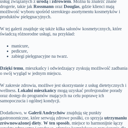
usług związanych z
urodą
i
zdrowiem
. Można tu znaleźć znane
drogerie, takie jak
Rossmann
oraz
Douglas
, gdzie klienci mają
możliwość wyboru spośród szerokiego asortymentu kosmetyków i
produktów pielęgnacyjnych.
W tej galerii znajduje się także kilka salonów kosmetycznych, które
świadczą różnorodne usługi, na przykład:
manicure,
pedicure,
zabiegi pielęgnacyjne na twarz.
Dzięki temu
, mieszkańcy i odwiedzający zyskują możliwość zadbania
o swój wygląd w jednym miejscu.
W zakresie zdrowia, możliwe jest skorzystanie z usług dietetycznych i
wellness.
Lokalni mieszkańcy
mogą uzyskać profesjonalne porady
oraz dostęp do programów mających na celu poprawę ich
samopoczucia i ogólnej kondycji.
Dodatkowo, w
Galerii Andrychów
znajdują się punkty
gastronomiczne, które serwują zdrowe posiłki, co sprzyja
utrzymaniu
zrównoważonej diety
.
W ten sposób
, miejsce to harmonijnie łączy