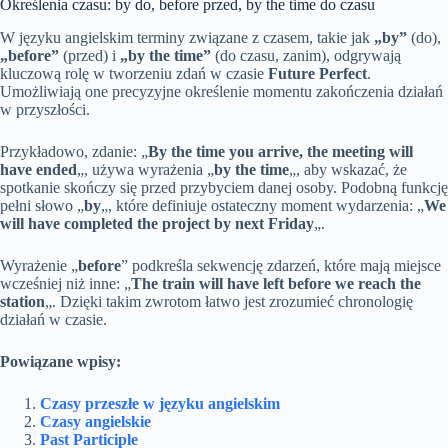
Określenia czasu: by do, before przed, by the time do czasu
W języku angielskim terminy związane z czasem, takie jak
„by”
(do),
„before”
(przed) i
„by the time”
(do czasu, zanim), odgrywają
kluczową rolę w tworzeniu zdań w czasie
Future Perfect
.
Umożliwiają one precyzyjne określenie momentu zakończenia działań
w przyszłości.
Przykładowo, zdanie: „
By the time you arrive, the meeting will
have ended
„, używa wyrażenia „
by the time
„, aby wskazać, że
spotkanie skończy się przed przybyciem danej osoby. Podobną funkcję
pełni słowo „
by
„, które definiuje ostateczny moment wydarzenia: „
We
will have completed the project by next Friday
„.
Wyrażenie „
before
” podkreśla sekwencję zdarzeń, które mają miejsce
wcześniej niż inne: „
The train will have left before we reach the
station
„. Dzięki takim zwrotom łatwo jest zrozumieć chronologię
działań w czasie.
Powiązane wpisy:
Czasy przeszłe w języku angielskim
Czasy angielskie
Past Participle