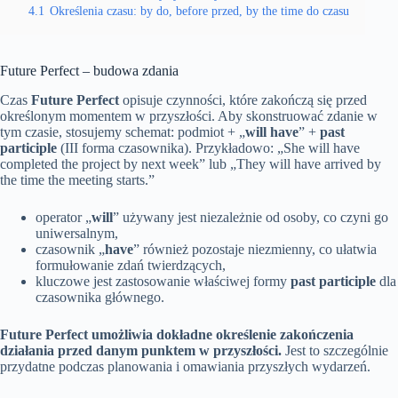
4.1
Określenia czasu: by do, before przed, by the time do czasu
Future Perfect – budowa zdania
Czas
Future Perfect
opisuje czynności, które zakończą się przed
określonym momentem w przyszłości. Aby skonstruować zdanie w
tym czasie, stosujemy schemat: podmiot + „
will have
” +
past
participle
(III forma czasownika). Przykładowo: „She will have
completed the project by next week” lub „They will have arrived by
the time the meeting starts.”
operator „
will
” używany jest niezależnie od osoby, co czyni go
uniwersalnym,
czasownik „
have
” również pozostaje niezmienny, co ułatwia
formułowanie zdań twierdzących,
kluczowe jest zastosowanie właściwej formy
past participle
dla
czasownika głównego.
Future Perfect umożliwia dokładne określenie zakończenia
działania przed danym punktem w przyszłości.
Jest to szczególnie
przydatne podczas planowania i omawiania przyszłych wydarzeń.