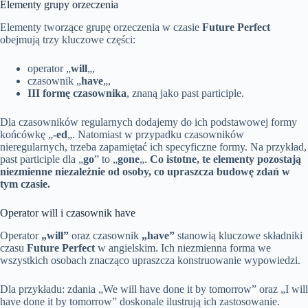
Elementy grupy orzeczenia
Elementy tworzące grupę orzeczenia w czasie
Future Perfect
obejmują trzy kluczowe części:
operator „
will
„,
czasownik „
have
„,
III formę czasownika
, znaną jako past participle.
Dla czasowników regularnych dodajemy do ich podstawowej formy
końcówkę „
-ed
„. Natomiast w przypadku czasowników
nieregularnych, trzeba zapamiętać ich specyficzne formy. Na przykład,
past participle dla „
go
” to „
gone
„.
Co istotne, te elementy pozostają
niezmienne niezależnie od osoby, co upraszcza budowę zdań w
tym czasie.
Operator will i czasownik have
Operator
„will”
oraz czasownik
„have”
stanowią kluczowe składniki
czasu
Future Perfect
w angielskim. Ich niezmienna forma we
wszystkich osobach znacząco upraszcza konstruowanie wypowiedzi.
Dla przykładu: zdania „We will have done it by tomorrow” oraz „I will
have done it by tomorrow” doskonale ilustrują ich zastosowanie.