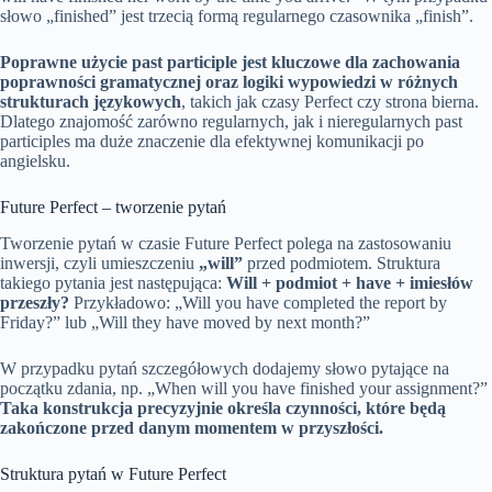
słowo „finished” jest trzecią formą regularnego czasownika „finish”.
Poprawne użycie past participle jest kluczowe dla zachowania
poprawności gramatycznej oraz logiki wypowiedzi w różnych
strukturach językowych
, takich jak czasy Perfect czy strona bierna.
Dlatego znajomość zarówno regularnych, jak i nieregularnych past
participles ma duże znaczenie dla efektywnej komunikacji po
angielsku.
Future Perfect – tworzenie pytań
Tworzenie pytań w czasie Future Perfect polega na zastosowaniu
inwersji, czyli umieszczeniu
„will”
przed podmiotem. Struktura
takiego pytania jest następująca:
Will + podmiot + have + imiesłów
przeszły?
Przykładowo: „Will you have completed the report by
Friday?” lub „Will they have moved by next month?”
W przypadku pytań szczegółowych dodajemy słowo pytające na
początku zdania, np. „When will you have finished your assignment?”
Taka konstrukcja precyzyjnie określa czynności, które będą
zakończone przed danym momentem w przyszłości.
Struktura pytań w Future Perfect