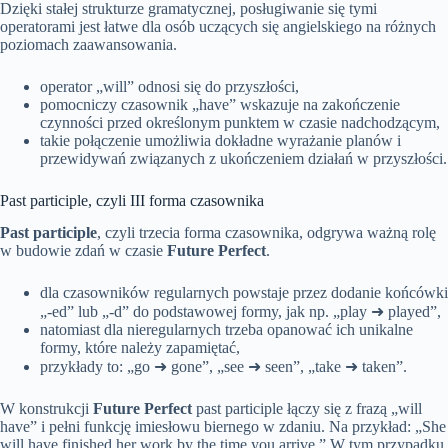
Dzięki stałej strukturze gramatycznej, posługiwanie się tymi
operatorami jest łatwe dla osób uczących się angielskiego na różnych
poziomach zaawansowania.
operator „will” odnosi się do przyszłości,
pomocniczy czasownik „have” wskazuje na zakończenie
czynności przed określonym punktem w czasie nadchodzącym,
takie połączenie umożliwia dokładne wyrażanie planów i
przewidywań związanych z ukończeniem działań w przyszłości.
Past participle, czyli III forma czasownika
Past participle
, czyli trzecia forma czasownika, odgrywa ważną rolę
w budowie zdań w czasie
Future Perfect
.
dla czasowników regularnych powstaje przez dodanie końcówki
„-ed” lub „-d” do podstawowej formy, jak np. „play ➜ played”,
natomiast dla nieregularnych trzeba opanować ich unikalne
formy, które należy zapamiętać,
przykłady to: „go ➜ gone”, „see ➜ seen”, „take ➜ taken”.
W konstrukcji
Future Perfect
past participle łączy się z frazą „will
have” i pełni funkcję imiesłowu biernego w zdaniu. Na przykład: „She
will have finished her work by the time you arrive.” W tym przypadku