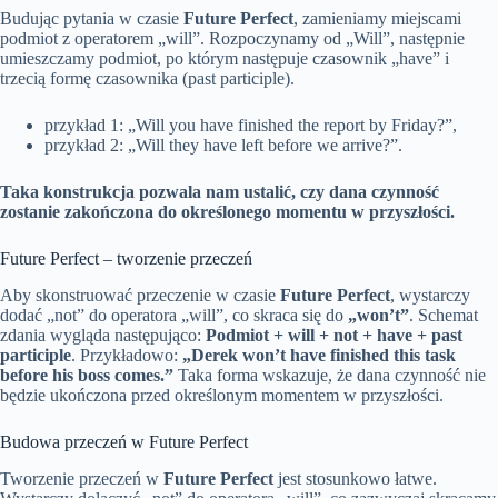
Budując pytania w czasie
Future Perfect
, zamieniamy miejscami
podmiot z operatorem „will”. Rozpoczynamy od „Will”, następnie
umieszczamy podmiot, po którym następuje czasownik „have” i
trzecią formę czasownika (past participle).
przykład 1: „Will you have finished the report by Friday?”,
przykład 2: „Will they have left before we arrive?”.
Taka konstrukcja pozwala nam ustalić, czy dana czynność
zostanie zakończona do określonego momentu w przyszłości.
Future Perfect – tworzenie przeczeń
Aby skonstruować przeczenie w czasie
Future Perfect
, wystarczy
dodać „not” do operatora „will”, co skraca się do
„won’t”
. Schemat
zdania wygląda następująco:
Podmiot + will + not + have + past
participle
. Przykładowo:
„Derek won’t have finished this task
before his boss comes.”
Taka forma wskazuje, że dana czynność nie
będzie ukończona przed określonym momentem w przyszłości.
Budowa przeczeń w Future Perfect
Tworzenie przeczeń w
Future Perfect
jest stosunkowo łatwe.