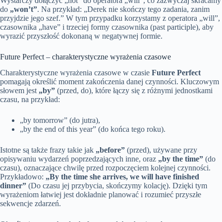
Wystarczy dołączyć „not” do operatora „will”, co zazwyczaj skracamy
do
„won’t”
. Na przykład: „Derek nie skończy tego zadania, zanim
przyjdzie jego szef.” W tym przypadku korzystamy z operatora „will”,
czasownika „have” i trzeciej formy czasownika (past participle), aby
wyrazić przyszłość dokonaną w negatywnej formie.
Future Perfect – charakterystyczne wyrażenia czasowe
Charakterystyczne wyrażenia czasowe w czasie
Future Perfect
pomagają określić moment zakończenia danej czynności. Kluczowym
słowem jest
„by”
(przed, do), które łączy się z różnymi jednostkami
czasu, na przykład:
„by tomorrow” (do jutra),
„by the end of this year” (do końca tego roku).
Istotne są także frazy takie jak
„before”
(przed), używane przy
opisywaniu wydarzeń poprzedzających inne, oraz
„by the time”
(do
czasu), oznaczające chwilę przed rozpoczęciem kolejnej czynności.
Przykładowo:
„By the time she arrives, we will have finished
dinner”
(Do czasu jej przybycia, skończymy kolację). Dzięki tym
wyrażeniom łatwiej jest dokładnie planować i rozumieć przyszłe
sekwencje zdarzeń.